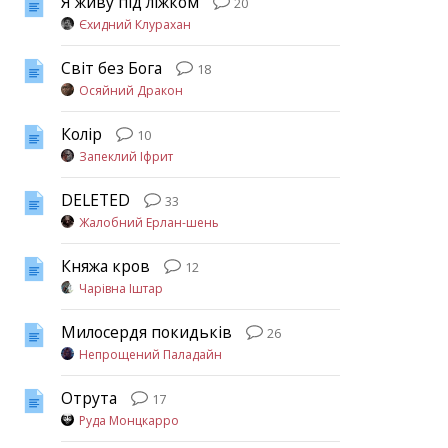
Я живу під ліжком
20
Єхидний Клурахан
Світ без Бога
18
Осяйний Дракон
Колір
10
Запеклий Іфрит
DELETED
33
Жалобний Ерлан-шень
Княжа кров
12
Чарівна Іштар
Милосердя покидьків
26
Непрощений Паладайн
Отрута
17
Руда Монцкарро