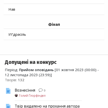
Нав
Фінал
Іґґдрасіль
Допущені на конкурс
Період:
Прийом оповідань
[01 жовтня 2023 (00:00) -
12 листопада 2023 (23:59)]
Творів:
132
Вознесіння
9
Голий Ґлорфіндел
Твір видалено на прохання автора