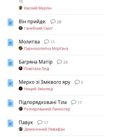
15
Кволий Мерлін
Він прийде.
28
Ганебний Смоґ
Молитва
11
Парнокопитна Морґана
Багряна Матір
26
Повстала Леді
Мерко зі Змієвого яру
5
Ниций Змієлюд
Підпорядковані Тіла
17
Розчарований Ланністер
Павук
17
Демонічний Левіафан