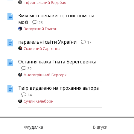
Інфернальний Ялдабаот
Змія моєї ненависті, спис помсти
моєї
23
Вовкуватий Ерагон
паралельні світи України
17
Скажений Саргоннас
Остання казка Гната Береговенка
32
Многогрішний Берсерк
Твір видалено на прохання автора
14
Сучий Келеборн
Флудилка
Відгуки