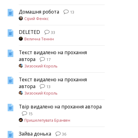
Домашня робота
13
Сірий Фенікс
DELETED
33
Велична Теннін
Текст видалено на прохання
автора
17
Зизоокий Король
Текст видалено на прохання
автора
13
Зизоокий Король
Твір видалено на прохання автора
15
Пришелепувата Бранвен
Зайва донька
36