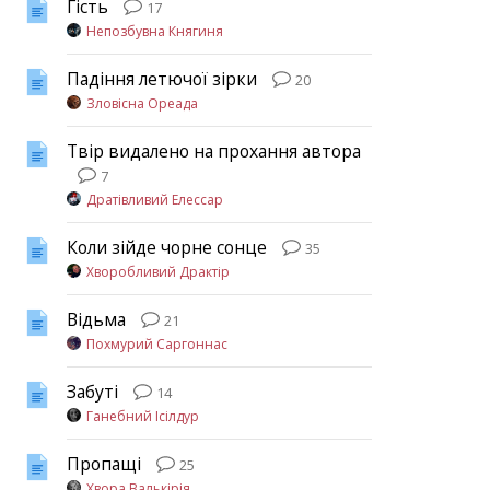
Гість
17
Непозбувна Княгиня
Падіння летючої зірки
20
Зловісна Ореада
Твір видалено на прохання автора
7
Дратівливий Елессар
Коли зійде чорне сонце
35
Хворобливий Драктір
Відьма
21
Похмурий Саргоннас
Забуті
14
Ганебний Ісілдур
Пропащі
25
Хвора Валькірія