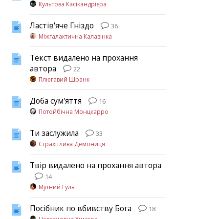
Культова Касікандрієра
Ластів'яче Гніздо
36
Міжгалактична Калавінка
Текст видалено на прохання
автора
22
Плюгавий Шранк
Доба сум'яття
16
Потойбічна Монцкарро
Ти заслужила
33
Страхітлива Демониця
Твір видалено на прохання автора
14
Мутний Гуль
Посібник по вбивству Бога
18