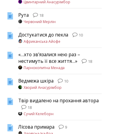
Цвинтарний Анасурімбор
Рута
18
Червоний Мерлін
Достукатися до пекла
10
Африканська Айофе
«…хто зв’язалися нею раз –
нестимуть її все життя…»
18
Парнокопитна Менада
Ведмежа шкіра
10
Хворий Анасурімбор
Твір видалено на прохання автора
18
Сучий Келеборн
Лісова примара
9
Зловісна Іка-Роа