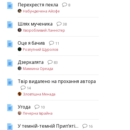
Перехрестя пекла
8
Набундючена Айофе
Шлях мученика
38
Хворобливий Ланністер
Оце я бачив
11
Розпутний Щуролов
Дзеркалята
83
Мамкина Ореада
Твір видалено на прохання автора
14
Зловтішна Менада
Угода
10
Печерна Іврайна
У темній-темній Прип’яті…
16