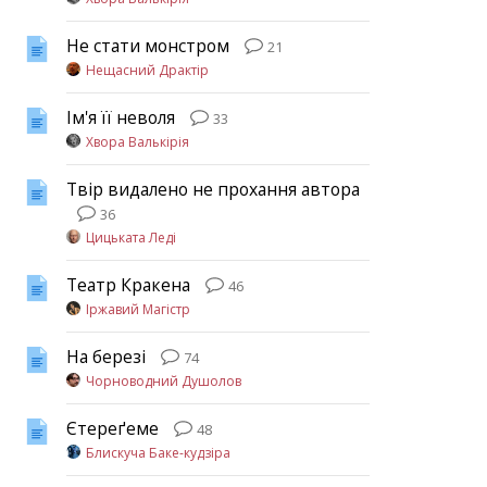
Не стати монстром
21
Нещасний Драктір
Ім'я її неволя
33
Хвора Валькірія
Твір видалено не прохання автора
36
Цицьката Леді
Театр Кракена
46
Іржавий Магістр
На березі
74
Чорноводний Душолов
Єтереґеме
48
Блискуча Баке-кудзіра