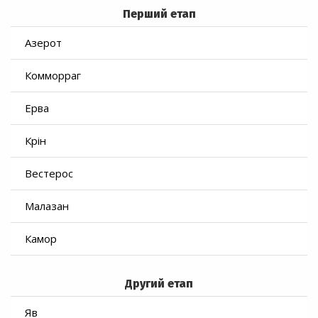
Перший етап
Азерот
Комморраг
Ерва
Крін
Вестерос
Малазан
Камор
Другий етап
Яв