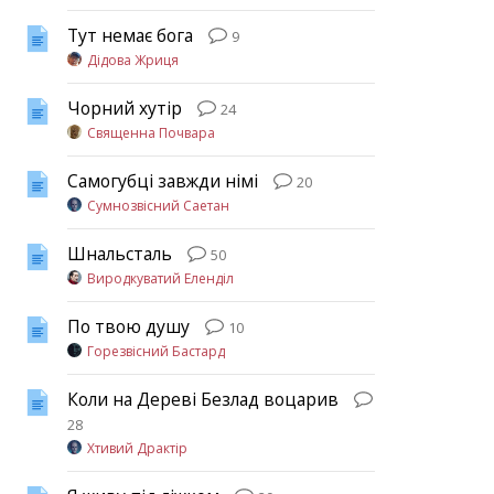
Тут немає бога
9
Дідова Жриця
Чорний хутір
24
Священна Почвара
Самогубці завжди німі
20
Сумнозвісний Саетан
Шнальсталь
50
Виродкуватий Еленділ
По твою душу
10
Горезвісний Бастард
Коли на Дереві Безлад воцарив
28
Хтивий Драктір