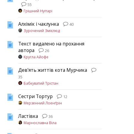
55
Грішний Нуітарі
Алхімік і чаклунка
40
Зурочений Змієлюд
Текст видалено на прохання
автора
26
Кругла Айофе
Девʼять життів кота Мурчика
35
Бабкуватий Трістан
Сестри Тортур
12
Мерзенний Лоенґрін
Ластівка
36
Марнославна Віла