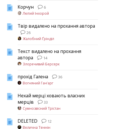
Корчун
6
Лютий Інхорой
Твір видалено на прохання автора
26
Жалобний Ґрінділ
Текст видалено на прохання
автора
14
Злоречивий Берсерк
прохід Галена
36
Вогняний Ган’арг
Нехай мерці ховають власних
мерців
33
Сумнозвісний Трістан
DELETED
12
Велична Теннін