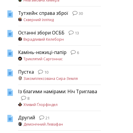
Невгамовна Химера
Тутхейн: справа зброї
30
Скверний Іллітид
Останні збори ОСББ
13
Вкрадливий Келеборн
Камінь-ножиці-папір
6
Триклятий Саргоннас
Пустка
10
Закомплексована Сира-Земля
Із благими намірами: Ніч Триглава
8
Хтивий Ґлорфіндел
Другий
21
Демонічний Левіафан