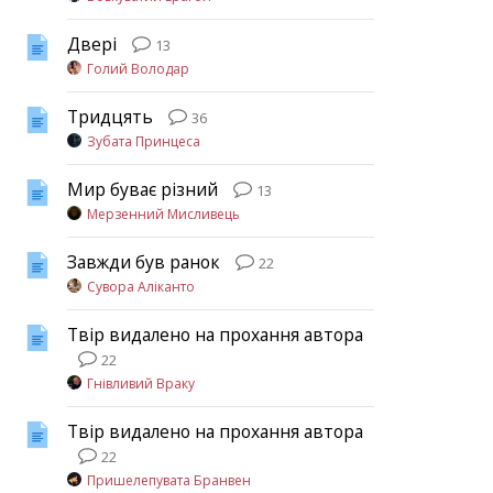
Двері
13
Голий Володар
Тридцять
36
Зубата Принцеса
Мир буває різний
13
Мерзенний Мисливець
Завжди був ранок
22
Сувора Аліканто
Твір видалено на прохання автора
22
Гнівливий Враку
Твір видалено на прохання автора
22
Пришелепувата Бранвен