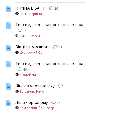
ПІР’ЇНА В БАГНІ
26
Гидка Вершниця
Твір видалено на прохання автора
14
Тугий Скавен
Вівці та мисливці
41
Дурноокий Орг
Твір видалено на прохання автора
46
Кволий Лицар
Вінок з чортополоху
6
Загадкова Німуе
Лів в червоному
26
Круглолиця Йеннефер