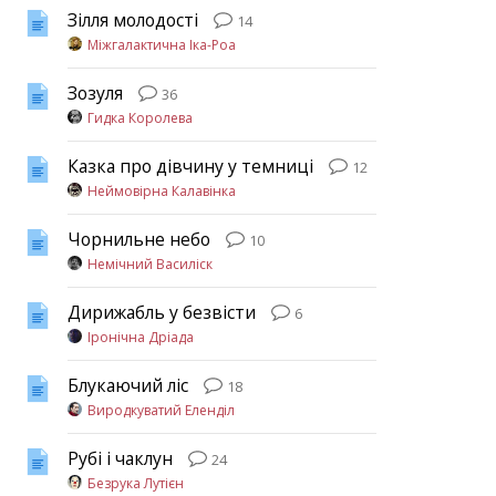
Зілля молодості
14
Міжгалактична Іка-Роа
Зозуля
36
Гидка Королева
Казка про дівчину у темниці
12
Неймовірна Калавінка
Чорнильне небо
10
Немічний Василіск
Дирижабль у безвісти
6
Іронічна Дріада
Блукаючий ліс
18
Виродкуватий Еленділ
Рубі і чаклун
24
Безрука Лутієн