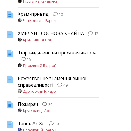
Підступна Калавінка
Храм-привид
10
Чотирилапа Еарвен
ХМЕЛУН І СОСНОВА КНАЙПА
12
Криклива Віверна
Твір видалено на прохання автора
15
Проклятий Балроґ
Божественне знамення вищої
справедливості
49
Дурноокий Ісілдур
Пожирач
26
Круглолиця Арта
Танок Ак Хе
30
Вовкуватий Ерагон