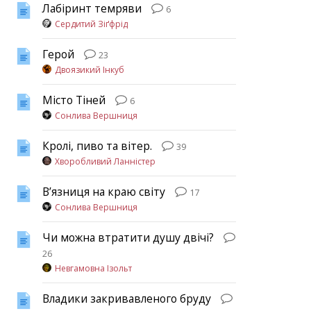
Лабіринт темряви
6
Сердитий Зіґфрід
Герой
23
Двоязикий Інкуб
Місто Тіней
6
Сонлива Вершниця
Кролі, пиво та вітер.
39
Хворобливий Ланністер
В’язниця на краю світу
17
Сонлива Вершниця
Чи можна втратити душу двічі?
26
Невгамовна Ізольт
Владики закривавленого бруду