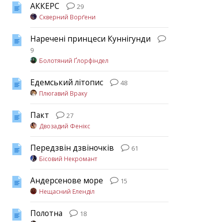
АККЕРС
29
Скверний Ворґени
Наречені принцеси Куннігунди
9
Болотяний Ґлорфіндел
Едемський літопис
48
Плюгавий Враку
Пакт
27
Двозадий Фенікс
Передзвін дзвіночків
61
Бісовий Некромант
Андерсенове море
15
Нещасний Еленділ
Полотна
18