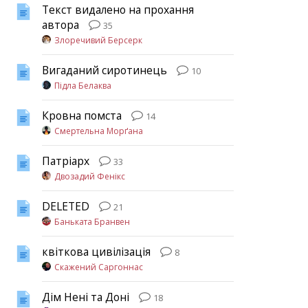
Текст видалено на прохання
автора
35
Злоречивий Берсерк
Вигаданий сиротинець
10
Підла Белаква
Кровна помста
14
Смертельна Морґана
Патріарх
33
Двозадий Фенікс
DELETED
21
Баньката Бранвен
квіткова цивілізація
8
Скажений Саргоннас
Дім Нені та Доні
18