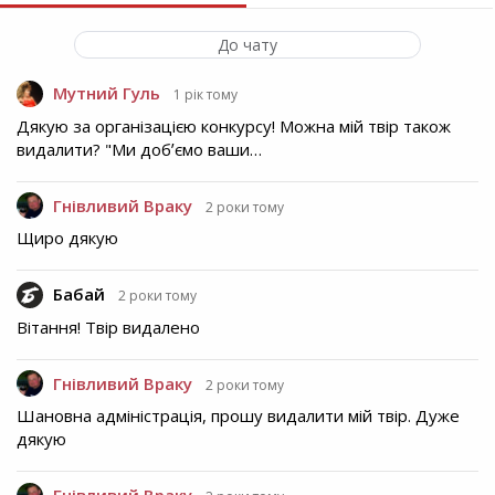
До чату
Мутний Гуль
1 рік тому
Дякую за організацією конкурсу! Можна мій твір також
видалити? "Ми добʼємо ваши…
Гнівливий Враку
2 роки тому
Щиро дякую
Бабай
2 роки тому
Вітання! Твір видалено
Гнівливий Враку
2 роки тому
Шановна адміністрація, прошу видалити мій твір. Дуже
дякую