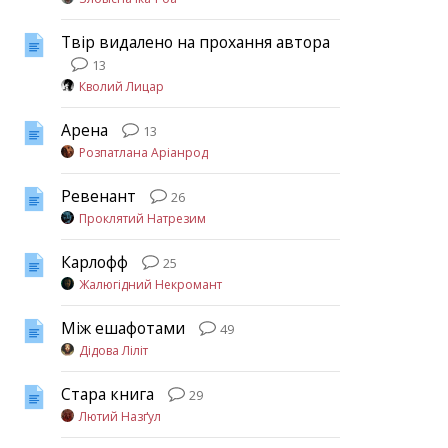
Твір видалено на прохання автора
13
Кволий Лицар
Арена
13
Розпатлана Аріанрод
Ревенант
26
Проклятий Натрезим
Карлофф
25
Жалюгідний Некромант
Між ешафотами
49
Дідова Ліліт
Стара книга
29
Лютий Назґул