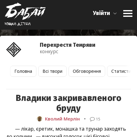
Увійти
Ховай дiтей
Перехрестя Темряви
конкурс
Головна
Всі твори
Обговорення
Статистика
Владики закривавленого
бруду
Кволий Мерлін
•
15
—
лікар, єретик, монашка та трунар заходять
до корчми...
—
високий голосок цієї бісової