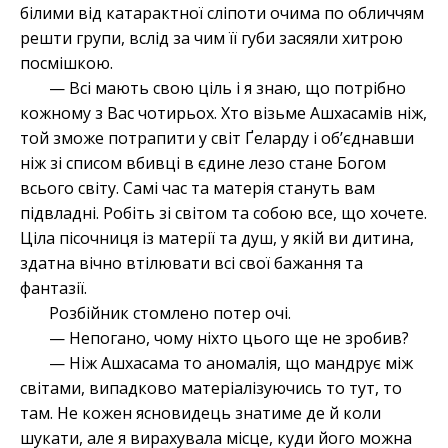
білими від катарактної сліпоти очима по обличчям
решти групи, вслід за чим її губи засяяли хитрою
посмішкою.
— Всі мають свою ціль і я знаю, що потрібно
кожному з Вас чотирьох. Хто візьме Ашхасамів ніж,
той зможе потрапити у світ Ґеларду і об’єднавши
ніж зі списом вбивці в єдине лезо стане Богом
всього світу. Самі час та матерія стануть вам
підвладні. Робіть зі світом та собою все, що хочете.
Ціла пісочниця із матерії та душ, у якій ви дитина,
здатна вічно втілювати всі свої бажання та
фантазії.
Розбійник стомлено потер очі.
— Непогано, чому ніхто цього ще не зробив?
— Ніж Ашхасама то аномалія, що мандрує між
світами, випадково матеріалізуючись то тут, то
там. Не кожен ясновидець знатиме де й коли
шукати, але я вирахувала місце, куди його можна