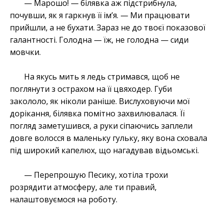
— Марошо! — білявка аж підстрибнула,
почувши, як я гаркнув її ім’я. — Ми працювати
прийшли, а не бухати. Зараз не до твоєї показової
галантності. Голодна — їж, не голодна — сиди
мовчки.
На якусь мить я ледь стримався, щоб не
поглянути з острахом на її цвяходер. Губи
закололо, як ніколи раніше. Вислуховуючи мої
дорікання, білявка помітно захвилювалася. Її
погляд заметушився, а руки сіпаючись заплели
довге волосся в маленьку гульку, яку вона сховала
під широкий капелюх, що нагадував відьомські.
— Перепрошую Песику, хотіла трохи
розрядити атмосферу, але ти правий,
налаштовуємося на роботу.