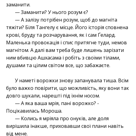
заманити.
— Заманити? У нього розум є?
— А залізу потрібен розум, щоб до магніта
тяжіти? Біля Тангелу є місце. Його історія сповнена
крові, бруду та розчарування, як і сам Ґелард.
Маленька провокація і спис притягне туди, немов
магнітом. А далі вам треба буде лишень зарізати
ним вбивцю Ашхасама і робіть з своїми тілами,
душами та цілим світом все, що забажаєте.
У наметі ворожки знову запанувала тиша. Всім
було важко повірити, що можливість, яку вони так
довго шукали, нарешті під їхнім носом.
— А яка ваша мрія, пані ворожко? -
Поцікавилась Мороша.
— Колись я мріяла про онуків, але доля
вирішила інакше, приховавши свої плани навіть
від мене.