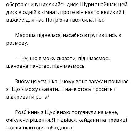
обертаючи в них якийсь диск. Щури знайшли цей
диск в одній з кімнат, проте він надто великий і
важкий для нас. Потрібна твоя сила, Пес.
Мароша підвелася, нахабно втрутившись в
розмову.
— Ну, що я можу сказати, піднімаємось
шановне панство, піднімаємось.
Знову ця усмішка. І чому вона завжди починає
з "Що я можу сказати...", наче хтось просить її
відкривати рота?
Розбійник з Щурівною поглянули на мене,
очікуючи рішення. Я підвівся, кайдани на правиці
задзвеніли один об одного.