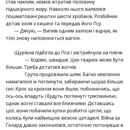
став чахлим, немов втратив половину
підшкірного жиру. Навколо нього валялися
пошматовані рештки шести хробаків. Розбійник
дістав зілля з кишені та передав його Псу.
— Дякую, — Випив одним залпом і відчув, як
тіло знову наповнюється вагою.
Щурівна підбігла до Пса і застрибнула на плече.
— Ходімо, швидше. Цих тварюк може бути
більше. Треба дістатися вогнів.
Група продовжила шлях. Багно невпинно
намагалося їх поглинути, забираючи щораз більше
сил. Крок за кроком вони йшли, побоюючись, що
ось-ось впадуть і будуть поглинуті трясовиною,
однак вогні ставали все ближчими. Діставшись
цілі, вони побачили купки розбитої цегли, що
колись були найвищою вежою цитаделі. Війна за
Ґелард давно закінчилася, остаточно потонувши в