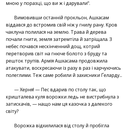
мною у поразці, що ви ж і дарували".
Вимовивши останній прокльон, Ашхасам
віддався до встромив свій ніж у гнилу рану. Кров
чаклуна полилася на землю. Трава й дерева
почали гнити, земля затремтіла й затріщала. З
небес почався нескінченний дощ, котрий
перетворив світ на гнюче болото з бруду та
решток трупів. Армія Ашхасама продовжила
атакувати, воскресаючи із разу в раз і харчуючись
полеглими. Теж саме робили й захисники Ґеларду...
— Херня! — Пес вдарив по столу так, що
кришталева куля ворожки ледь не вистрибнула з
затискачів, — нащо нам ця казочка з далекого
світу?
Ворожка відхилилася від столу й пробігла