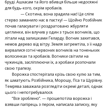
бруді. Ашхасам та його вбивця більше недосяжні
для будь-кого, окрім хробаків.
— Скотина, вона зрадила нас! Це сліпе
стерво заманило нас в пастку! — Щойно Розбійник
почав галасувати і роздратовано жбурляти
цеглинки, він влучив у один з трьох вогників, що
літали над залишками Ґеларду. Вогник захитався,
немов дерево від вітру. Земля затремтіла, з її надр
вирвалися сотні червоних вогників на тоненьких
волосинках та хробаків. Вогники світили на
чужинців, засліплюючи їх, а хробаки розпочали
свою трапезу.
Ворожка спостерігала крізь свою кулю за тим,
як шматують Розбійника, Морошу, Пса та Щурівну.
Темрява заважала розгледіти окремі деталі, однак
цього і непотребувалося.
“Все зроблено”. — прошепотіла ворожка і
взявши папірець з пером, написала записку, яку