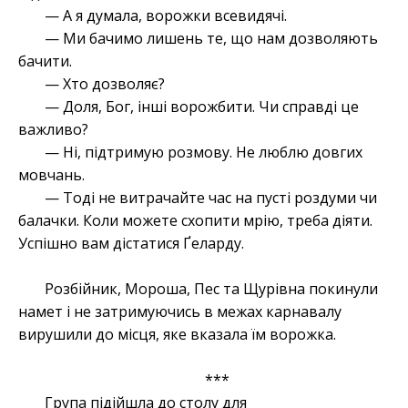
— А я думала, ворожки всевидячі.
— Ми бачимо лишень те, що нам дозволяють
бачити.
— Хто дозволяє?
— Доля, Бог, інші ворожбити. Чи справді це
важливо?
— Ні, підтримую розмову. Не люблю довгих
мовчань.
— Тоді не витрачайте час на пусті роздуми чи
балачки. Коли можете схопити мрію, треба діяти.
Успішно вам дістатися Ґеларду.
Розбійник, Мороша, Пес та Щурівна покинули
намет і не затримуючись в межах карнавалу
вирушили до місця, яке вказала їм ворожка.
***
Група підійшла до столу для