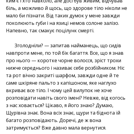
ким є і хто навколо, але досі був живим, відчував
біль, а можливо й щось, що здорове тіло ніколи не
мало би пізнати. Від таких думок у мене завжди
поколюють губи і на язиці немов солоне залізо.
Напевно, так смакує поцілунк смерті.
Зголодніли? — запитав найманець, що сидів
навпроти мене, по той бік багаття. Все, що я знав
про нього — коротке чорне волосся, зріст трохи
нижче середнього і називає себе розбійником. Ніс
та рот вічно закриті шарфом, завжди одне й те
саме шкіряне пальто з капішоном, яке наглухо
вкриває все тіло. І чому цей вилупок не хоче
розповідати навіть свого імені? Невже, від когось
з нас ховається? Цікаво, я його знаю? Думаю,
Щурівна знає. Вона всіх знає, щури та біднота їй
багато розповідають. Доречі, де ж вона
затримується? Вже давно мала вернутися.