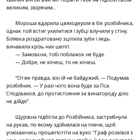
великим, звірячим...
Мороша вдарила цвяходером в бік розбійника,
однак той встиг ухилитися і зубці влучили у стіну.
Білявка роздратовано зціпила зуби і ледь
вичавила крізь них шепіт.
— Замовкни, тобі поблажок не буде.
— Добре, не хочеш, то не хочеш.
“Отже правда, він їй не байдужий, — Подумав
розбійник. — У разі чого вона буде за Пса.
Сподіваюся, до протистояння за винагороду діло
не дійде”.
Щурівна підбігла до Розбійника, застрибнула
на рукав, по якому здійнялася на плече, щоб
усміхаючись прошепотіти на вухо: “Граф розвівся з