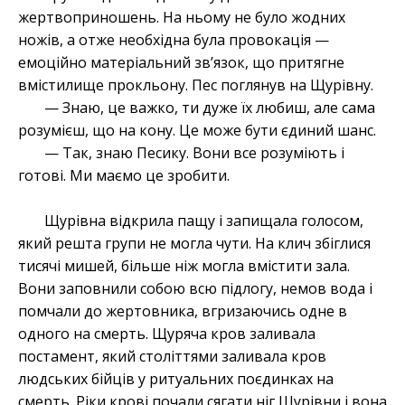
жертвоприношень. На ньому не було жодних
ножів, а отже необхідна була провокація —
емоційно матеріальний зв’язок, що притягне
вмістилище прокльону. Пес поглянув на Щурівну.
— Знаю, це важко, ти дуже їх любиш, але сама
розумієш, що на кону. Це може бути єдиний шанс.
— Так, знаю Песику. Вони все розуміють і
готові. Ми маємо це зробити.
Щурівна відкрила пащу і запищала голосом,
який решта групи не могла чути. На клич збіглися
тисячі мишей, більше ніж могла вмістити зала.
Вони заповнили собою всю підлогу, немов вода і
помчали до жертовника, вгризаючись одне в
одного на смерть. Щуряча кров заливала
постамент, який століттями заливала кров
людських бійців у ритуальних поєдинках на
смерть. Ріки крові почали сягати ніг Щурівни і вона