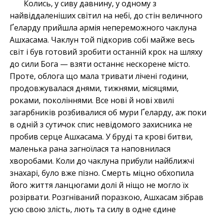
Колись, у сиву давнину, у одному з
найвіддаленіших світил на небі, до стін величного
Ґеларду прийшла армія непереможного чаклуна
Ашхасама. Чаклун той підкорив собі майже весь
світ і був готовий зробити останній крок на шляху
до сили Бога — взяти останнє нескорене місто.
Проте, облога що мала тривати лічені години,
продовжувалася днями, тижнями, місяцями,
роками, поколіннями. Все нові й нові хвилі
загарбників розбивалися об мури Ґеларду, аж поки
в одній з сутичок спис невідомого захисника не
пробив серце Ашхасама. У бруді та крові битви,
маленька рана загноїлася та наповнилася
хворобами. Коли до чаклуна прибули найближчі
знахарі, було вже пізно. Смерть міцно обхопила
його життя ланцюгами долі й ніщо не могло їх
розірвати. Розгніваний поразкою, Ашхасам зібрав
усю свою злість, лють та силу в одне єдине