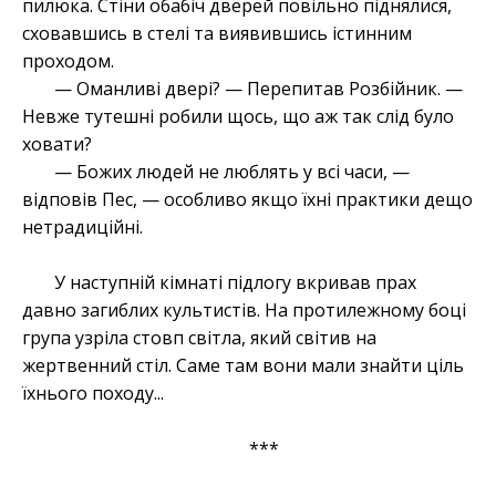
пилюка. Стіни обабіч дверей повільно піднялися,
сховавшись в стелі та виявившись істинним
проходом.
— Оманливі двері? — Перепитав Розбійник. —
Невже тутешні робили щось, що аж так слід було
ховати?
— Божих людей не люблять у всі часи, —
відповів Пес, — особливо якщо їхні практики дещо
нетрадиційні.
У наступній кімнаті підлогу вкривав прах
давно загиблих культистів. На протилежному боці
група узріла стовп світла, який світив на
жертвенний стіл. Саме там вони мали знайти ціль
їхнього походу...
***