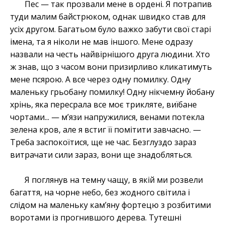
Пес — так прозвали мене в ордені. Я потрапив
туди малим байстрюком, однак швидко став для
усіх другом. Багатьом було важко забути свої старі
імена, та я ніколи не мав іншого. Мене одразу
назвали на честь найвірнішого друга людини. Хто
ж знав, що з часом вони призирливо кликатимуть
мене псярою. А все через одну помилку. Одну
маленьку грьобану помилку! Одну нікчемну йобану
хрінь, яка пересрала все моє трикляте, виїбане
чортами... — м’язи напружилися, венами потекла
зелена кров, але я встиг її помітити завчасно. —
Треба заспокоїтися, ще не час. Безглуздо зараз
витрачати сили зараз, вони ще знадобляться.
Я поглянув на темну чащу, в якій ми розвели
багаття, на чорне небо, без жодного світила і
слідом на маленьку кам’яну фортецю з розбитими
воротами із прогнившого дерева. Тутешні