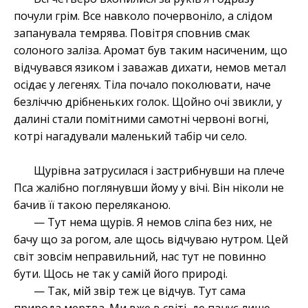
почули грім. Все навколо почервоніло, а слідом
запанувала темрява. Повітря сповнив смак
солоного заліза. Аромат був таким насиченим, що
відчувався язиком і заважав дихати, немов метал
осідає у легенях. Тіла почало поколювати, наче
безліччю дрібненьких голок. Щойно очі звикли, у
далині стали помітними самотні червоні вогні,
котрі нагадували маленький табір чи село.
Щурівна затрусилася і застрибнувши на плече
Пса жалібно поглянувши йому у вічі. Він ніколи не
бачив її такою переляканою.
— Тут нема щурів. Я немов сліпа без них, не
бачу що за рогом, але щось відчуваю нутром. Цей
світ зовсім неправильний, нас тут не повинно
бути. Щось не так у самій його природі.
— Так, мій звір теж це відчув. Тут сама