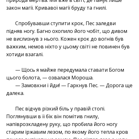
природа мертва. Ми вже в світі, де панує лише
закон магії. Кривавої магії бруду та гнилі.
Спробувавши ступити крок, Пес заледви
підняв ногу. Багно охопило його чобіт, що дивом
не вислизнув з нього. Кожен крок до вогнів був
важким, немов ніхто у цьому світі не повинен був
хотиди взагалі.
— Щось я майже передумала ставати Богом
цього болота, — озвалася Мороша.
— Замовкни і йди! — Гаркнув Пес. — Дорога ще
далека.
Пес відчув різкий біль у правій стопі.
Поглянувши в її бік він помітив гнилу,
напіврозкладену руку, що пробила його ногу
старим іржавим лезом, по якому його тепла кров