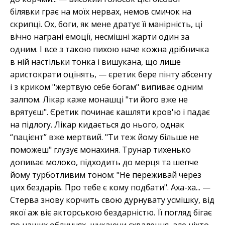
білявки грає на моїх нервах, немов смичок на
скрипці. Ох, боги, як мене дратує її манірність, ці
вічно награні емоції, несмішні жарти один за
одним. І все з такою пихою наче кожна дрібничка
в ній настільки тонка і вишукана, що лише
аристократи оцінять, — єретик бере пінту абсенту
і з криком "жертвую себе богам" випиває одним
залпом. Лікар каже монашці "ти його вже не
врятуєш". Єретик починає кашляти кров'ю і падає
на підлогу. Лікар кидається до нього, однак
“пацієнт” вже мертвий. "Ти теж йому більше не
поможеш" глузує монахиня. Трунар тихенько
допиває молоко, підходить до мерця та шепче
йому турботливим тоном: "Не переживай через
цих бездарів. Про тебе є кому подбати". Аха-ха... —
Стерва знову корчить свою дурнувату усмішку, від
якої аж віє акторською бездарністю. Її погляд бігає