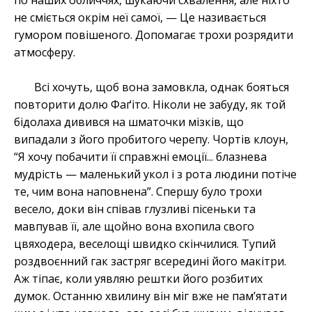
по наших обличчях, шукаючи схвалення, але ніхто
не сміється окрім неї самої, — Це називається
гумором повішеного. Допомагає трохи розрядити
атмосферу.
Всі хочуть, щоб вона замовкла, однак бояться
повторити долю Фаґіто. Ніколи не забуду, як той
бідолаха дивився на шматочки мізків, що
випадали з його пробитого черепу. Чортів клоун,
“Я хочу побачити її справжні емоції... блазнева
мудрість — маленький укол і з рота людини потіче
те, чим вона наповнена”. Спершу було трохи
весело, доки він співав глузливі пісеньки та
мавпував її, але щойно вона вхопила свого
цвяходера, веселощі швидко скінчилися. Тупий
роздвоєнний гак застряг всередині його макітри.
Аж тіпає, коли уявляю рештки його розбитих
думок. Останню хвилину він міг вже не пам’ятати