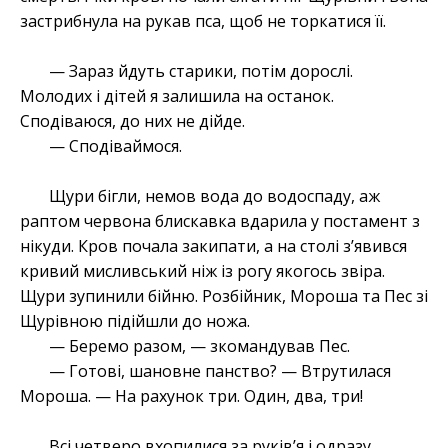
застрибнула на рукав пса, щоб не торкатися її.
— Зараз йдуть старики, потім дорослі.
Молодих і дітей я залишила на останок.
Сподіваюся, до них не дійде.
— Сподіваймося.
Щури бігли, немов вода до водоспаду, аж
раптом червона блискавка вдарила у постамент з
нікуди. Кров почала закипати, а на столі з’явився
кривий мисливський ніж із рогу якогось звіра.
Щури зупинили бійню. Розбійник, Мороша та Пес зі
Щурівною підійшли до ножа.
— Беремо разом, — зкомандував Пес.
— Готові, шановне панство? — Втрутилася
Мороша. — На рахунок три. Один, два, три!
Всі четверо вхопилися за руків’я і одразу