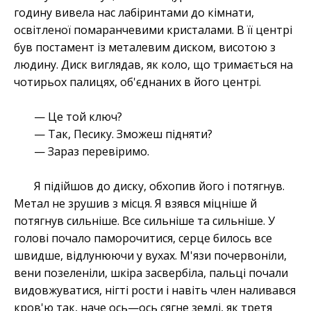
годину вивела нас лабіринтами до кімнати,
освітленої помаранчевими кристалами. В її центрі
був постамент із металевим диском, висотою з
людину. Диск виглядав, як коло, що тримається на
чотирьох палицях, об'єднаних в його центрі.
— Це той ключ?
— Так, Песику. Зможеш підняти?
— Зараз перевіримо.
Я підійшов до диску, обхопив його і потягнув.
Метал не зрушив з місця. Я взявся міцніше й
потягнув сильніше. Все сильніше та сильніше. У
голові почало паморочитися, серце билось все
швидше, відлунюючи у вухах. М'язи почервоніли,
вени позеленіли, шкіра засвербіла, пальці почали
видовжуватися, нігті рости і навіть член наливався
кров'ю так, наче ось—ось сягне землі, як третя