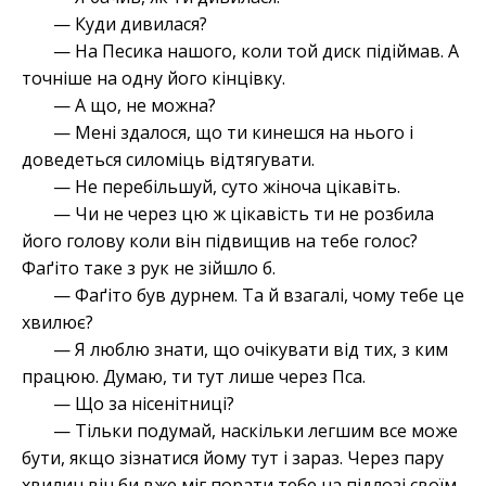
— Куди дивилася?
— На Песика нашого, коли той диск підіймав. А
точніше на одну його кінцівку.
— А що, не можна?
— Мені здалося, що ти кинешся на нього і
доведеться силоміць відтягувати.
— Не перебільшуй, суто жіноча цікавіть.
— Чи не через цю ж цікавість ти не розбила
його голову коли він підвищив на тебе голос?
Фаґіто таке з рук не зійшло б.
— Фаґіто був дурнем. Та й взагалі, чому тебе це
хвилює?
— Я люблю знати, що очікувати від тих, з ким
працюю. Думаю, ти тут лише через Пса.
— Що за нісенітниці?
— Тільки подумай, наскільки легшим все може
бути, якщо зізнатися йому тут і зараз. Через пару
хвилин він би вже міг порати тебе на підлозі своїм