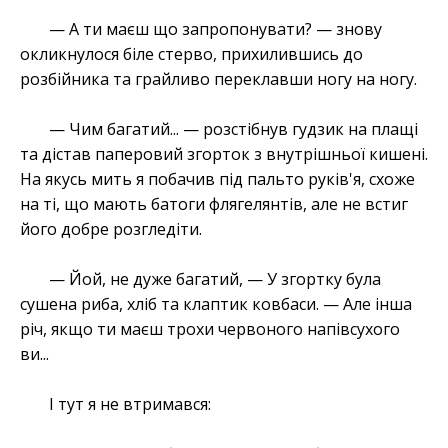
— А ти маєш що запропонувати? — знову
окликнулося біле стерво, прихилившись до
розбійника та грайливо переклавши ногу на ногу.
— Чим багатий... — розстібнув гудзик на плащі
та дістав паперовий згорток з внутрішньої кишені.
На якусь мить я побачив під пальто руків'я, схоже
на ті, що мають батоги флягелянтів, але не встиг
його добре розгледіти.
— Йой, не дуже багатий, — У згортку була
сушена риба, хліб та клаптик ковбаси. — Але інша
річ, якщо ти маєш трохи червоного напівсухого
ви...
І тут я не втримався: