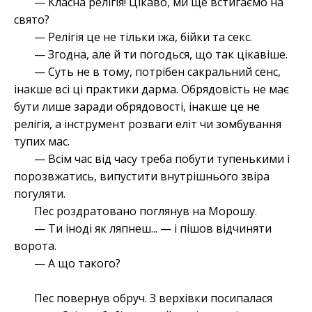
— Класна релігія! Цікаво, ми ще встигаємо на
свято?
— Релігія це не тільки їжа, бійки та секс.
— Згодна, але й ти погодься, що так цікавіше.
— Суть не в тому, потрібен сакральний сенс,
інакше всі ці практики дарма. Обрядовість не має
бути лише заради обрядовості, інакше це не
релігія, а інструмент розваги еліт чи зомбування
тупих мас.
— Всім час від часу треба побути тупенькими і
порозвжатись, випустити внутрішнього звіра
погуляти.
Пес роздратовано поглянув на Морошу.
— Ти іноді як ляпнеш... — і пішов відчиняти
ворота.
— А що такого?
Пес повернув обруч. З верхівки посипалася