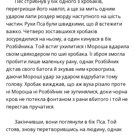
Пес стрибнув у бік одного з хробаків,
перегризши його навпіл, а ще за мить одним
ударом лапи роздер морду наступного на шість
частин. Рухи Пса були швидкими, що й встежити
важко. Четверо зоставшихся хробаків
зосуредилися на ньому, а один кинувся в бік
Розбійника. Той встиг ухилитися і Мороша вдарила
своїм цвяходером по шиї хробака. Її зброя змогла
пробити лише маленьку рану, однак Розбійник
дістав свого батога й зкував ним кровогриза,
даючи Мороші удар за ударом відрубати тому
голову. Хробак вижджав, що аж вуха різало проте
ні Мороша ні Розбійник не зупинялися, доки чорна
кров не потекла фонтаном з рани вбитого і той не
перестав пручатися.
Закінчивши, вони поглянули в бік Пса. Той
стояв, знову перетворившись на людину, однак