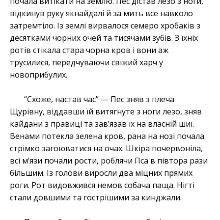
почала витікати на землю. Пес дістав лезо з ноги,
відкинув руку якнайдалі й за мить все навколо
затремтіло. Із землі вирвалося семеро хробаків з
десятками чорних очей та тисячами зубів. З їхніх
ротів стікала стара чорна кров і вони аж
трусилися, передчуваючи свіжий харч у
новоприбулих.
“Схоже, настав час” — Пес зняв з плеча
Щурівну, віддавши їй витягнуте з ноги лезо, зняв
кайдани з правиці та зав’язав їх на власній шиї.
Венами потекла зелена кров, рана на нозі почала
стрімко загоюватися на очах. Шкіра почервоніла,
всі м’язи почали рости, роблячи Пса в півтора рази
більшим. Із голови виросли два міцних прямих
роги. Рот видовжився немов собача паща. Нігті
стали довшими та гострішими за кинджали.