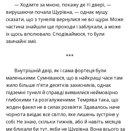
— Ходімте за мною, покажу де ті двері, —
вирушаючи почала Щурівна, — однак мушу
сказати, що з тунелів вернулися не всі щури. Може
частина знайшли ще проходи і заблукали, а може
їх щось вполювало. Сподіваймося, то були
звичайні змії.
***
Внутрішній двір, як і сама фортеця були
маленькими. Сумніваюся, що в найкращі часи там
жило більше п'яти десятків захисників, однак
підземні тунелі й справді виявилися неймовірно
глибокими та розгалуженими. Темрява така, що
жоден факел не в силах розвіяти. Здавалось наче
чорнота виїдає все світло, яке лишень зустріне у
собі. Не знаю, скільки тижнів, або й навіть місяців
ми блукали би тут, якби не Щурівна. Вона всього за