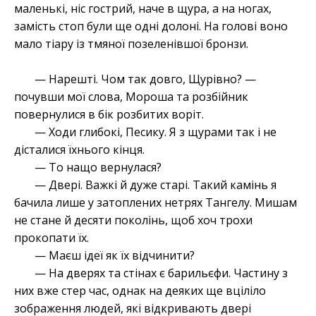
маленькі, ніс гострий, наче в щура, а на ногах,
замість стоп були ще одні долоні. На голові воно
мало тіару із тмяної позеленівшої бронзи.
— Нарешті. Чом так довго, Щурівно? —
почувши мої слова, Мороша та розбійник
повернулися в бік розбитих воріт.
— Ходи глибокі, Песику. Я з щурами так і не
дісталися їхнього кінця.
— То нащо вернулася?
— Двері. Важкі й дуже старі. Такий камінь я
бачила лише у затоплених нетрях Тангелу. Мишам
не стане й десяти поколінь, щоб хоч трохи
прокопати їх.
— Маєш ідеї як їх відчинити?
— На дверях та стінах є барильєфи. Частину з
них вже стер час, однак на деяких ще вціліло
зображення людей, які відкривають двері