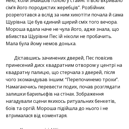
нею, коли знайшов голою у стайні. Її всю вкривало
сім’я його породистих жеребців”. Розбійник
розреготався а вслід за ним хихотіти почала й сама
Щурівна. Це був єдиний щирий сміх того вечора.
Мороша вдала наче не чула його, адже знала, що
вбивства Щурівни Пес їй ніколи не пробачить.
Мала була йому немов донька.
Діставшись зачинених дверей, Пес повісив
принесений диск квадратним отвором у центрі на
квадратну палицю, що стерчала з дверей, після
чого зкомандував іншим: “Перепочинемо трохи”.
Намагаючись перевести подих, почав розглядати
залишки барильєфів на стінах. Зображення
нагадували сцени якихось ритуальних бенкетів,
боїв та оргій. Мороша підійшла до нього і не
втрималася від коментаря.