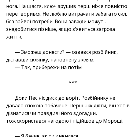
нога. На щастя, ключ зрушив перш ніж я повністю
перетворився. Не люблю витрачати забагато сил,
без зайвої потреби. Вони завжди можуть
знадобитися пізніше, якщо з'явиться загроза
життю.
— Зможеш донести? — озвався розбійник,
діставши склянку, наповнену зіллям.
— Так, прибережи на потім.
***
Доки Пес ніс диск до воріт, Розбійнику не
давало спокою побачене. Перш ніж діяти, він хотів
дізнатися чи правдиві його здогадки,
тож скористався нагодою і підійшов до Мороші.
— Я бачив, як ти дивилася.