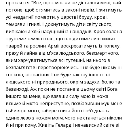
прокляття: "Все, що є моє чи не дісталося мені, най
потоне, щоб отямитись в законі новім. І житимуть
усі нездатнії померти, у царстві бруду, крові,
темряви і гнилі. І дохнутимуть діти світу сього,
випікаючи хліб насущний із нащадків. Кров солона
труїтеме землю їхню, що плодитиме лиш хижих
тварей та рослин. Армії воскресатимуть із попелу,
праху й лайна від м'яса людського, безсмертного,
яким харчуватимуться всі тутешні, на нього в
безпам’ятстві перетворюючись. І не буде нікому ні
спокою, ні спасіння. І не буде закону іншого ні
людського ні природнього, окрім задухи, болю та
безвиході. Аж поки не постане в цьому світі Бога
іншого за мене, що взявши силу мою із ножа
візьме й місто неприступне, позбавивши мук мене
і вбивцю мого, забере списа його і об’єднає в
єдине лезо з ножем моїм, чого не станеться ніколи
й ні при кому. Живіть Ґелард і ненависний світе зі