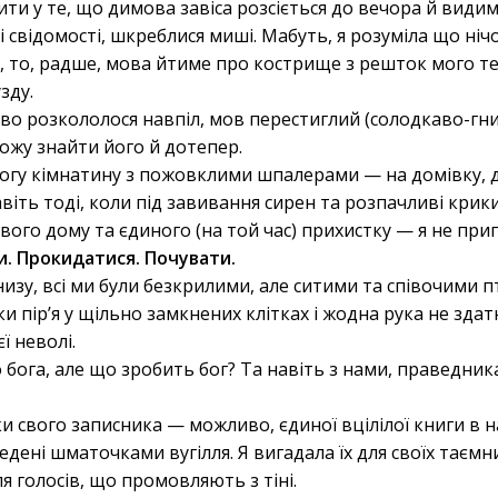
ити у те, що димова завіса розсіється до вечора й видим
 свідомості, шкреблися миші. Мабуть, я розуміла що нічо
», то, радше, мова йтиме про кострище з решток мого т
зду.
во розкололося навпіл, мов перестиглий (солодкаво-гнил
можу знайти його й дотепер.
огу кімнатину з пожовклими шпалерами — на домівку, 
віть тоді, коли під завивання сирен та розпачливі крик
ового дому та єдиного (на той час) прихистку — я не пр
. Прокидатися. Почувати.
зу, всі ми були безкрилими, але ситими та співочими птах
 пір’я у щільно замкнених клітках і жодна рука не здат
ї неволі.
ога, але що зробить бог? Та навіть з нами, праведник
и свого записника — можливо, єдиної вцілілої книги в на
дені шматочками вугілля. Я вигадала їх для своїх таєм
я голосів, що промовляють з тіні.