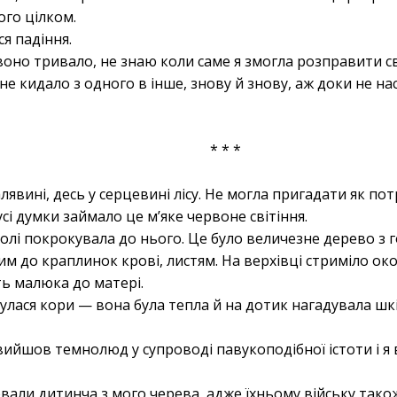
ого цілком.
я падіння.
оно тривало, не знаю коли саме я змогла розправити св
не кидало з одного в інше, знову й знову, аж доки не н
* * *
лявині, десь у серцевині лісу. Не могла пригадати як по
усі думки займало це м’яке червоне світіння.
олі покрокувала до нього. Це було величезне дерево з г
им до краплинок крові, листям. На верхівці стриміло ок
ть малюка до матері.
улася кори — вона була тепла й на дотик нагадувала шк
ийшов темнолюд у супроводі павукоподібної істоти і я
ли дитинча з мого черева, адже їхньому війську також 