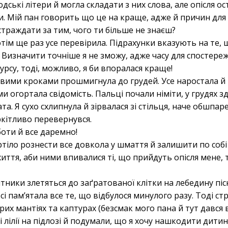
дські літери й могла складати з них слова, але опісля 
. Мій пан говорить що це на краще, адже й причин для
траждати за тим, чого ти більше не знаєш?
тім ще раз усе перевірила. Підрахунки вказують на те, 
а. Визначити точніше я не зможу, адже часу для спостере
курсу, тоді, можливо, я би впоралася краще!
ими кроками прошмигнула до грудей. Усе наростала й
огортала свідомість. Пальці почали німіти, у грудях зда
а. Я сухо схлипнула й зірвалася зі стільця, наче обшпа
ркітливо перевернувся.
оти й все даремно!
тіло рознести все довкола у шмаття й залишити по соб
ття, аби ними впивалися ті, що прийдуть опісля мене, т
ятники злетяться до заґратованої клітки на лебедину піс
осі пам’ятала все те, що відбулося минулого разу. Тоді 
 сірих мантіях та каптурах (безсмак мого пана й тут давс
лілії на підлозі й подумали, що я хочу нашкодити дитині. 