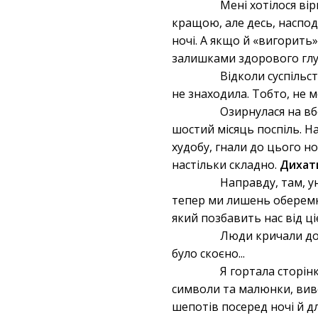
Мені хотілося вір
кращою, але десь, насподі
ночі. А якщо й «вигорить
залишками здорового глу
Відколи суспільст
не знаходила. Тобто, не 
Озирнулася на вб
шостий місяць поспіль. На
худобу, гнали до цього н
настільки складно.
Дихати
Направду, там, уни
тепер ми лишень оберемки
який позбавить нас від ціє
Люди кричали до б
було скоєно...
Я гортала сторінк
символи та малюнки, виве
шепотів посеред ночі й дл