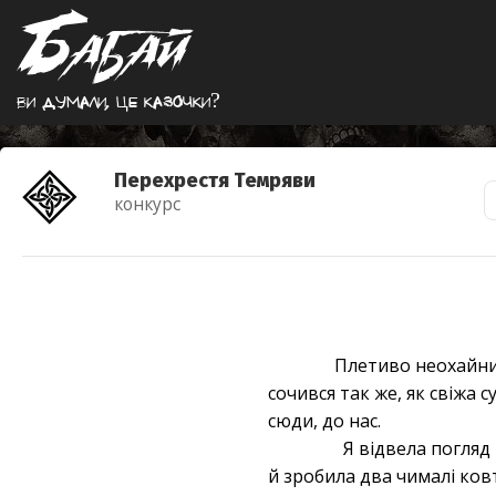
Ви думали, це казочки?
Перехрестя Темряви
конкурс
Плетиво неохайних
сочився так же, як свіжа 
сюди, до нас.
Я відвела погляд 
й зробила два чималі ков