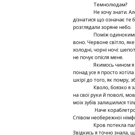
Темнолюдам?
Не хочу знати. Ал
дізнатися що означає те 
розглядали зоряне небо.
Поміж одинокими 
воно. Червоне світло, яке
холодні, чорні ночі: шепо
не почує опісля мене.
Якимось чином я з
понад усе я просто хотіла
шкірі до того, як помру, 
Кволо, боязко я з
на свої руки й поволі, мо
моїх зубів залишилися тіл
Наче кораблетроща
Співом необережної німфи
Кров потекла пал
Звідкись я точно знала, щ