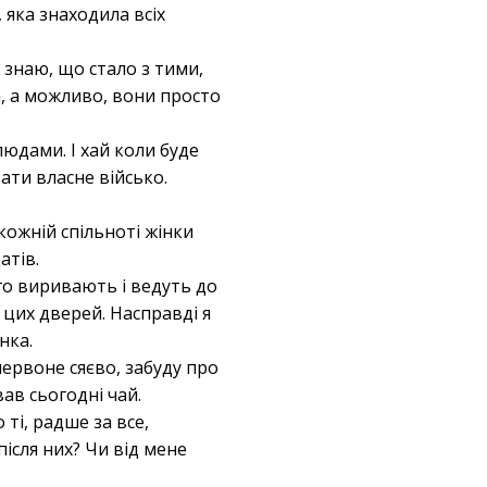
 яка знаходила всіх
 знаю, що стало з тими,
а, а можливо, вони просто
юдами. І хай коли буде
ати власне військо.
кожній спільноті жінки
атів.
ого виривають і ведуть до
 цих дверей. Насправді я
нка.
червоне сяєво, забуду про
вав сьогодні чай.
ті, радше за все,
ісля них? Чи від мене