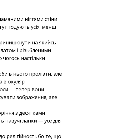
ламаними нігтями стіни
 тут годують усіх, менш
 принишкнути на якийсь
латом і різьбленими
о чогось настільки
би в нього пролізти, але
а в окуляр.
чоси — тепер вони
сувати зображення, але
оріння з десятками
ть павучі лапки — усе для
 релігійності, бо те, що