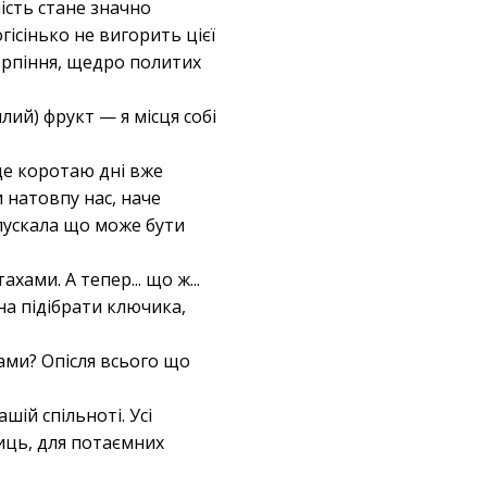
ість стане значно
гісінько не вигорить цієї
ерпіння, щедро политих
ий) фрукт — я місця собі
де коротаю дні вже
и натовпу нас, наче
ипускала що може бути
ами. А тепер... що ж...
на підібрати ключика,
ами? Опісля всього що
шій спільноті. Усі
ниць, для потаємних