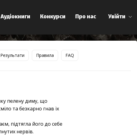
Аудіокниги
Конкурси
Про нас
Увійти
Результати
Правила
FAQ
яку пелену диму, що
сміло та безкарно гнав їх
єм, підтягла його до себе
пнутих нервів.