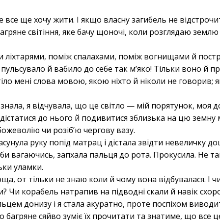
е все ще хочу жити. І якщо власну загибель не відстроч
багряне світіння, яке бачу щоночі, коли розглядаю землю
ліхтарями, поміж спалахами, поміж вогнищами й постр
 пульсувало й вабило до себе так м’яко! Тільки воно й 
тіло мені слова мовою, якою ніхто й ніколи не говорив; я
нала, я відчувала, що це світло — мій порятунок, моя до
 дістатися до нього й подивитися зблизька на цю земну ма
збожеволію чи розіб’ю чергову вазу.
асунула руку попід матрац і дістала звідти невеличку д
вби вагаючись, запхала пальця до рота. Прокусила. Не та
ьки уламки.
, от тільки не знаю коли й чому вона відбувалася. І ч
? Чи корабель натрапив на підводні скали й навік схо
ьцем донизу і я стала акуратно, проте поспіхом виводи
о багряне сяйво зуміє їх прочитати та знатиме, що все ц