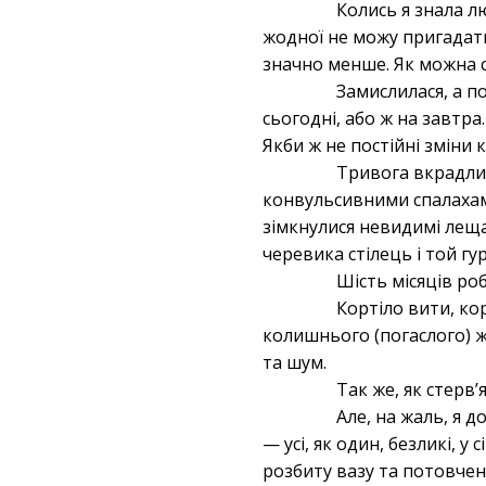
Колись я знала лю
жодної не можу пригадати
значно менше. Як можна с
Замислилася, а по
сьогодні, або ж на завтр
Якби ж не постійні зміни 
Тривога вкрадлив
конвульсивними спалахами 
зімкнулися невидимі лещат
черевика стілець і той гу
Шість місяців роб
Кортіло вити, кор
колишнього (погаслого) жи
та шум.
Так же, як стерв’
Але, на жаль, я д
— усі, як один, безликі, у
розбиту вазу та потовчені 