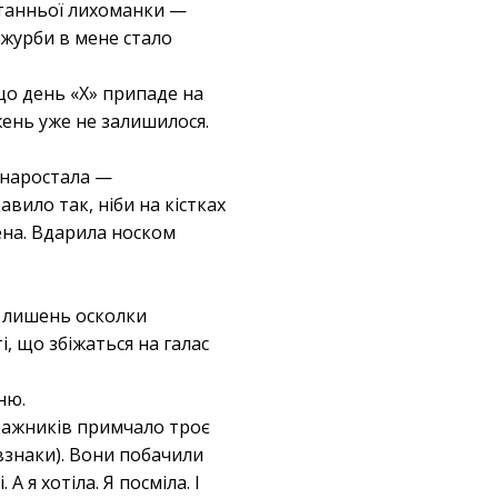
останньої лихоманки —
 журби в мене стало
що день «X» припаде на
жень уже не залишилося.
 наростала —
вило так, ніби на кістках
рена. Вдарила носком
і лишень осколки
і, що збіжаться на галас
ню.
стражників примчало троє
я взнаки). Вони побачили
А я хотіла. Я посміла. І