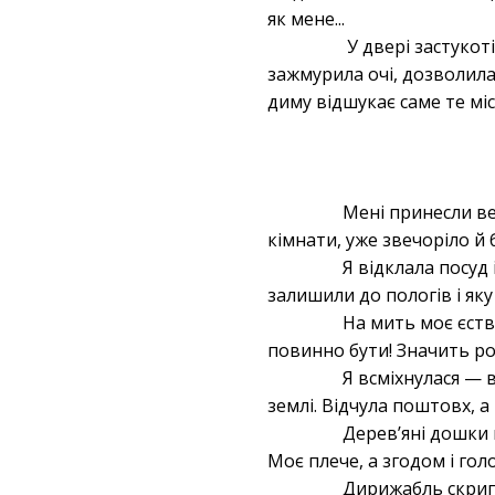
як мене...
У двері застукотіл
зажмурила очі, дозволила 
диму відшукає саме те міс
Мені принесли веч
кімнати, уже звечоріло 
Я відклала посуд 
залишили до пологів і яку
На мить моє єство
повинно бути! Значить ро
Я всміхнулася — в
землі. Відчула поштовх, 
Дерев’яні дошки 
Моє плече, а згодом і гол
Дирижабль скрипів