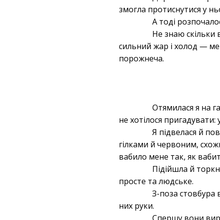
змогла протиснутися у нь
А тоді розпочалос
Не знаю скільки в
сильний жар і холод — ме
порожнеча.
Отямилася я на га
не хотілося пригадувати: 
Я підвелася й пов
гілками й червоним, схож
вабило мене так, як ваби
Підійшла й торкн
просте та людське.
З-поза стовбура в
них руки.
Спершу вони вирва