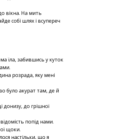
до вікна. На мить
айде собі шлях і всупереч
ма їла, забившись у куток
ами.
дина розрада, яку мені
во було акурат там, де й
і донизу, до грішної
відомість попід нами.
мої щоки.
лося настільки, що я