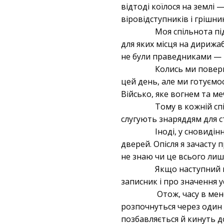
відтоді коїлося на землі
віровідступників і грішник
Моя спільнота під
для яких місця на дирижа
не були праведниками — н
Колись ми поверне
цей день, але ми готуємо
Військо, яке вогнем та ме
Тому в кожній спі
слугують знаряддям для 
Іноді, у сновидін
дверей. Опісля я зачасту 
не знаю чи це всього лиш
Якщо наступний пр
записник і про значення ус
Отож, часу в мене
розпочнуться через один 
позбавляється й кинуть д