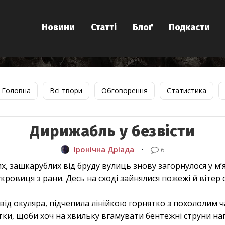
Новини
Статті
Блоґ
Подкасти
Головна
Всі твори
Обговорення
Статистика
Дирижабль у безвісти
Іронічна Дріада
•
6
, зашкарублих від бруду вулиць знову загорнулося у м’
сукровиця з рани. Десь на сході зайнялися пожежі й вітер 
від окуляра, підчепила лінійкою горнятко з похололим ча
тки, щоби хоч на хвильку вгамувати бентежні струни на