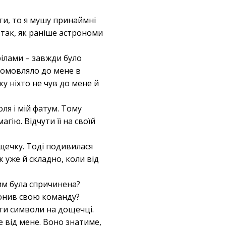
ити, то я мушу принаймні
 так, як раніше астрономи
ілами – завжди було
промовляло до мене в
ку ніхто не чув до мене й
ля і мій фатум. Тому
гію. Відчути її на своїй
ощечку. Тоді подивилася
к уже й складно, коли від
им була спричинена?
ронив свою команду?
ти символи на дощечці.
е від мене. Воно знатиме,