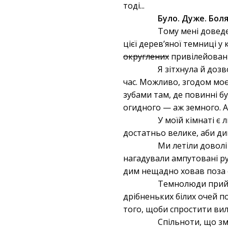
тоді...
Було. Дуже. Боля
Тому мені доведет
цієї дерев’яної темниці у 
округлених
привілейовани
Я зітхнула й дозв
час. Можливо, згодом мо
зубами там, де повинні бу
огидного — аж земного. А
У моїй кімнаті є 
достатньо велике, аби див
Ми летіли доволі 
нагадували ампутовані ру
дим нещадно ховав поза с
Темнолюди прийшли
дрібненьких білих очей по
того, щоби спростити вило
Спільноти, що змо