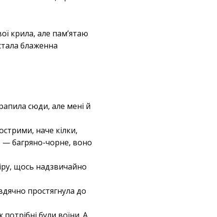
ої крила, але пам’ятаю
астала блаженна
трапила сюди, але мені й
острими, наче кілки,
о — багряно-чорне, воно
іру, щось надзвичайно
 вдячно простягнула до
потрібні були воїни. А