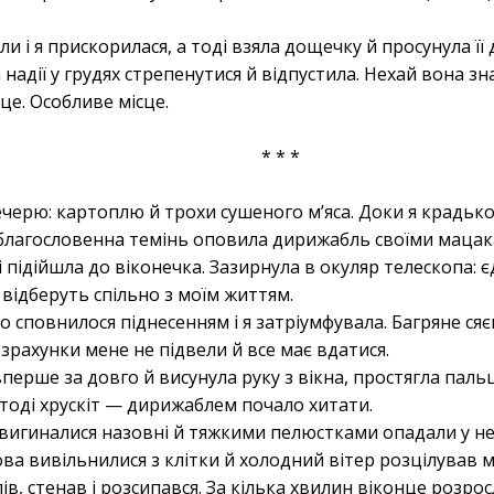
и і я прискорилася, а тоді взяла дощечку й просунула її 
надії у грудях стрепенутися й відпустила. Нехай вона зн
це. Особливе місце.
* * *
ерю: картоплю й трохи сушеного м’яса. Доки я крадько
й благословенна темінь оповила дирижабль своїми мацак
і підійшла до віконечка. Зазирнула в окуляр телескопа: є
 відберуть спільно з моїм життям.
 сповнилося піднесенням і я затріумфувала. Багряне сяє
зрахунки мене не підвели й все має вдатися.
перше за довго й висунула руку з вікна, простягла пальц
а тоді хрускіт — дирижаблем почало хитати.
вигиналися назовні й тяжкими пелюстками опадали у не
ова вивільнилися з клітки й холодний вітер розцілував 
, стенав і розсипався. За кілька хвилин віконце розрос