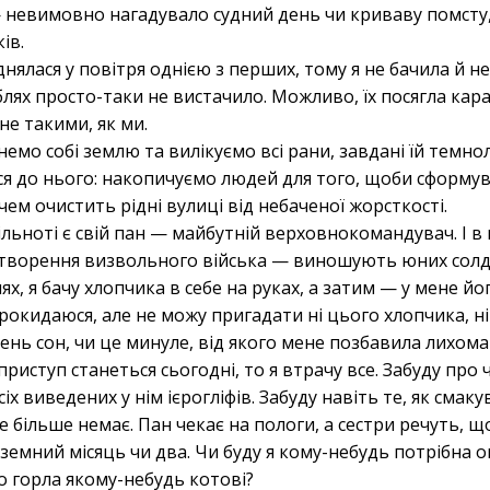
 — невимовно нагадувало судний день чи криваву помсту,
ів.
нялася у повітря однією з перших, тому я не бачила й не
блях просто-таки не вистачило. Можливо, їх посягла кар
е такими, як ми.
мо собі землю та вилікуємо всі рани, завдані їй темнол
ся до нього: накопичуємо людей для того, щоби сформув
чем очистить рідні вулиці від небаченої жорсткості.
льноті є свій пан — майбутній верховнокомандувач. І в 
створення визвольного війська — виношують юних солд
нях, я бачу хлопчика в себе на руках, а затим — у мене й
прокидаюся, але не можу пригадати ні цього хлопчика, ні
ень сон, чи це минуле, від якого мене позбавила лихома
иступ станеться сьогодні, то я втрачу все. Забуду про 
іх виведених у нім ієрогліфів. Забуду навіть те, як смаку
 більше немає. Пан чекає на пологи, а сестри речуть, що 
земний місяць чи два. Чи буду я кому-небудь потрібна оп
о горла якому-небудь котові?