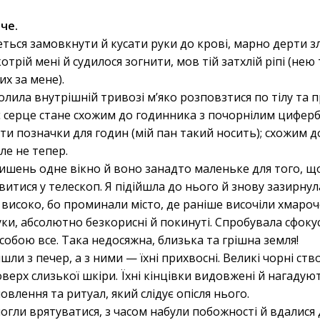
че.
ься замовкнути й кусати руки до крові, марно дерти з
котрій мені й судилося зогнити, мов тій затхлій ріпі (нею
х за мене).
олила внутрішній тривозі м’яко розповзтися по тілу та
є серце стане схожим до годинника з почорнілим циферб
ти позначки для годин (мій пан такий носить); схожим д
ле не тепер.
лишень одне вікно й воно занадто маленьке для того, що
итися у телескоп. Я підійшла до нього й знову зазирнул
високо, бо проминали місто, де раніше височіли хмаро
ки, абсолютно безкорисні й покинуті. Спробувала сфоку
обою все. Така недосяжна, близька та грішна земля!
 з печер, а з ними — їхні прихвосні. Великі чорні ств
верх слизької шкіри. Їхні кінцівки видовжені й нагадую
влення та ритуал, який слідує опісля нього.
гли врятуватися, з часом набули побожності й вдалися до