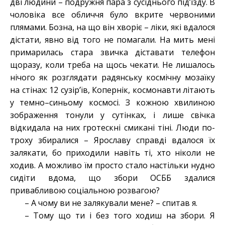
дві людини – подружня пара з сусіднього під’їзду. В
чоловіка все обличчя було вкрите червоними
плямами. Бозна, на що він хворіє – ліки, які вдалося
дістати, явно від того не помагали. На мить мені
примарилась стара звичка діставати телефон
щоразу, коли треба на щось чекати. Не лишалось
нічого як розглядати радянську космічну мозаїку
на стінах: 12 сузір’їв, Копернік, космонавти літають
у темно–синьому космосі. З кожною хвилиною
зображення тонули у сутінках, і лише свічка
відкидала на них гротескні смикані тіні. Люди по-
троху збиралися – Ярославу справді вдалося їх
залякати, бо приходили навіть ті, хто ніколи не
ходив. А можливо їм просто стало настільки нудно
сидіти вдома, що збори ОСББ здалися
привабливою соціальною розвагою?
– А чому ви не залякували мене? – спитав я.
– Тому що ти і без того ходиш на збори. Я