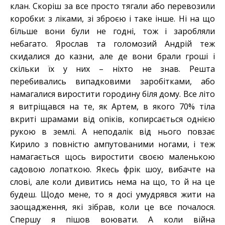
клан. Скоріш за все просто тягали або перевозили
коробки: з ліками, зі зброєю і таке інше. Ні на що
більше вони були не годні, тож і заробляли
небагато. Ярослав та голомозий Андрій теж
скидалися до казни, але де вони брали гроші і
скільки їх у них – ніхто не знав. Решта
перебивались випадковими заробітками, або
намагалися виростити городину біля дому. Все літо
я витріщався на те, як Артем, в якого 70% тіла
вкриті шрамами від опіків, копирсається однією
рукою в землі. А неподалік від нього повзає
Кирило з повністю ампутованими ногами, і теж
намагається щось виростити своєю маленькою
садовою лопаткою. Якесь фрік шоу, вибачте на
слові, але коли дивитись нема на що, то й на це
будеш. Щодо мене, то я досі умудрявся жити на
заощадження, які зібрав, коли це все почалося.
Спершу я пішов воювати. А коли війна