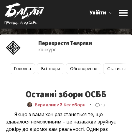
Увійти
Прийде й забере
Перехрестя Темряви
конкурс
Головна
Всі твори
Обговорення
Статистика
Останні збори ОСББ
Вкрадливий Келеборн
•
13
Якщо з вами хоч раз станеться те, що
здавалося неможливим – це назавжди зруйнує
довіру до відомої вам реальності. Один раз