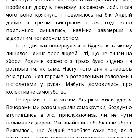
пробивши дірку в темному шкіряному лобі, після
чого воно крякнуло і повалилось на бік. Андрій
добив її третім вистрілом і аж тоді воно
припинило смикатись, навічно завмерши з
відкритим потворним ротом.
Того дня ми повернулися в будинок, в якому
лишилось лише троє людей – ті, що не пішли на
збори. Родичів кожного з трьох було з’їдено і я
розповів їм, як саме. Наступного дня я знайшов
всіх трьох біля гаражів з розваленими головами і
пістолетами у руках. Мабуть домовились про
колективне самогубство.
Тепер ми з голомозим Андрієм жили удвох.
Вечорами ми разом курили самокрутки, бездумно
втупившись в ліс, прислухаючись, чи не чути
поламаних дерев. Ми знайшли собі більше зброї.
Виявилось, що Андрій заробляє саме так, як я