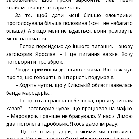
знайомства ще зі старих часів.
За те, щоб дати мені більше електрики,
проголосувала більша половина (хоч і не набагато
більша). А якщо мені не вдасться, вони розірвуть
мене на шмаття.
– Тепер перейдемо до іншого питання, – знову
заговорив Ярослав. – І це питання важке. Хочу
поговорити про зброю.
Люди прикипіли до нього очима. Він теж чув
про те, що говорять в Інтернеті, подумав я.
– Ходять чутки, що у Київській області завелась
банда мародерів…
– То це ота страшна небезпека, про яку ти нам
казав? – заговорив чувак, що працював на мафію.
– Мародерів і раніше не бракувало. У нас з Дімою
два пістолета і дробовик. Якось дамо їм раду.
– Це не ті мародери, з якими ми стикались