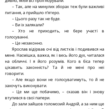
дивно, якби всі проігнорували.
– Так, але на минулих зборах теж були важливі
питання, а прийшло п’ятеро.
– Цього разу так не буде.
– Ви їх залякали?
– Хто не приходить, не бере участі в
голосуванні.
– Це незаконно.
Ярослав відірвав очі від листків і подивився на
мене. Насмішка, важка, як і весь його дух, читалася
на обличчі. І я його розумів. Кого в біса тепер
цікавить законність? Та й не мені про неї
говорити.
– Але якщо вони не голосуватимуть, то й не
захочуть виконувати.
– Це ми ще побачимо, – сказав він і знову
втупився в свої папери.
До зали зайшов голомозий Андрій, а за ним ще