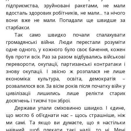
підприємства, зруйновані ракетами, не мали
вдосталь здорових робітників, не мали… та нічого
вони вже не мали. Попадали ще швидше за
старбакси.
Так само швидко почали спалахувати
громадянські війни. Люди перестали розуміти
одне одного, у кожного було своє бачення, кожен
був проти всіх. Раз за разом відбувались військові
перевороти, окупації, партизанські контратаки і
знову окупації. І звісно ж розпалася не лише
економіка: культура, освіта, демократія –
розвалилося все. За вісім років після початку війн у
цивілізації лишились лише релікти старих
досягнень і тисячі тон зброї.
Держави упали сміховинно швидко. І єдине,
що могло б об’єднати нас – щось страшніше, ніж
ми самі. Та якщо ви думаєте, що я настільки
наївний, щоб плекати такі надії, то ні. Мені