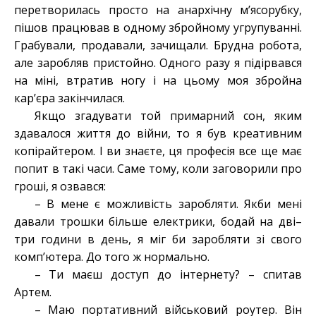
перетворилась просто на анархічну м’ясорубку,
пішов працював в одному збройному угрупуванні.
Грабували, продавали, зачищали. Брудна робота,
але заробляв пристойно. Одного разу я підірвався
на міні, втратив ногу і на цьому моя збройна
кар’єра закінчилася.
Якщо згадувати той примарний сон, яким
здавалося життя до війни, то я був креативним
копірайтером. І ви знаєте, ця професія все ще має
попит в такі часи. Саме тому, коли заговорили про
гроші, я озвався:
– В мене є можливість заробляти. Якби мені
давали трошки більше електрики, бодай на дві–
три години в день, я міг би заробляти зі свого
комп’ютера. До того ж нормально.
– Ти маєш доступ до інтернету? – спитав
Артем.
– Маю портативний військовий роутер. Він