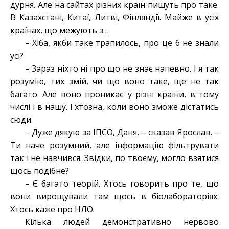
дурня. Але на сайтах різних країн пишуть про таке.
В Казахстані, Китаї, Литві, Фінляндії. Майже в усіх
країнах, що межують з…
– Хіба, якби таке трапилось, про це б не знали
усі?
– Зараз ніхто ні про що не знає напевно. І я так
розумію, тих змій, чи що воно таке, ще не так
багато. Але воно проникає у різні країни, в тому
числі і в нашу. І хтозна, коли воно зможе дістатись
сюди.
– Дуже дякую за ІПСО, Даня, – сказав Ярослав. –
Ти наче розумний, але інформацію фільтрувати
так і не навчився. Звідки, по твоєму, могло взятися
щось подібне?
– Є багато теорій. Хтось говорить про те, що
вони вирощували там щось в біолабораторіях.
Хтось каже про НЛО.
Кілька людей демонстративно нервово