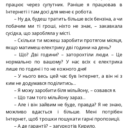
працює через супутник. Раніше я працював в
Інтернеті і там досі для мене є робота.
– Ну да, будеш тратить більше всіх бензіна, а чи
побачим ми ті гроші, ніхто не знає, – закавкала
сусідка, що заробляла у місті.
– Скільки ти можеш заробити протягом місяця,
якщо матимеш електрику дві години на день?
– Що? Дві години? – заторохтіли люди. – Це
нормально по вашому? У нас всіх є електрика
лише по годині і то не кожного дня!
– У нього весь цей час був Інтернет, а він ні з
ким не додумався поділитись…
– Я можу заробити біля мільйону, – озвався я.
– Що там того мільйону зараз…
– Але і він зайвим не буде, правда? Я не знаю,
можливо вдасться і більше. Мені потрібен
Інтернет, щоб трошки пошукати гарні пропозиції.
– А де гарантії? – загуркотів Кирило.