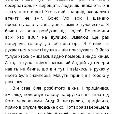
обсерваторії, як верещать люди, як чвакають їхні
тіла у нього в роті. Хтось вибіг на двір, але далеко
втекти не зміг. Воно їло всіх і швидко
проковтувало у своє довге зміїне тулобисько. Я
бачив як воно розбухає від людей. Половивши
всіх, хто вибіг на вулицю, Змієлюд ще раз
повернув голову до обсерваторії. Я бачив як
рухаються м’ясисті вушка – він прислухався. В його
тулубі хтось смикався, видно померши не до кінця.
А тоді з кутка звівся голомозий Андрій. Дотепер я
навіть не бачив, що він тут. І звідкись в руках у
нього була снайперка. Мабуть приніс її з собою у
рюкзаку.
Він став біля розбитого вікна і прицілився.
Змієлюд повернув голову на хрускотіння скла під
його черевиками. Андрій вистрелив, прицільно,
прямо в опукле людське око. Потвора заверещела
і смикнулася в наш бік. Андрій вистрелив ще раз,