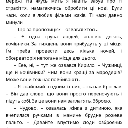
мережі. На якусь мить я навіть забув про ті
страхіття, намагаючись обробити ці нові. Були
часи, коли я любив фільми жахів. Ті часи давно
минули.
– Що за пропозиція? – озвався хтось.
– Є одна група людей, чоловік десять,
кочівники. За тиждень вони прибудуть у ці місця.
Їм треба провести десь кілька ночей, і
обсерваторія непогане місце для цього.
– Еее, ні, – тут же озвався Кирило. – Чужинці,
ще й кочівники? Чим вони кращі за мародерів?
Може вони теж нас повбивають.
– Я знайомий з одним із них, – сказав Ярослав.
– Він дав слово, що вони просто переночують і
підуть собі. За це вони нам заплатять. Зброєю.
– Чудово, – озвалась жінка з дитиною, яка
вчепилася ручками в мамине брудне рожеве
пальто. – Давайте впустимо сюди озброєних