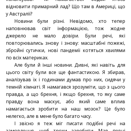
відновити примарний лад? Що там в Америці, що
у Австралії?
Новини були різні. Невідомо, хто тепер
наповнював світ інформацією, тож жодне
джерело не мало довіри. Були речі, які
повторювались знову і знову: масштабні пожежі,
збройні сутички, нові пандемії котяться хвилями
по всіх материках.
Але були й інші новини. Дивні, які навіть для
цього світу були все ще фантастикою. Я збирав,
аналізував їх і годинами думав про них, сидячи у
темній кімнаті. Я намагався зрозуміти, що з цього
правда, а що брехня, і якщо брехня, то яку саме
правду вона маскує, або який саме вплив
намагається зробити на наш мозок? Це було
нелегко, але в мене було багато часу.
І звісно я теж міг писати подібні речі на
замовлення, щоб трохи заробити. Мав певні