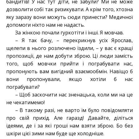
бандитів! У нас тут діти, не забули? Ми не може
дозволити собі так ризикувати. А крім того, хтозна
яку заразу вони можуть сюди принести? Медичної
допомоги ніхто нам не надасть.
За жінкою почали гуркотіти і інші. Я мовчав.
– Я так бачу, – перекрикнув усіх Ярослав,
щелепи в нього розлючено їздили, – у вас є кращі
пропозиції, де нам добути зброю. Ці люди замість
того, щоб мовчки прийти і пограбувати нас,
пропонують вам вигідний взаємообмін. Навіщо б
вони пропонували, якщо хотіли б нас
пограбувати?
– Щоб заскочити нас зненацька, коли ми на це
не чекатимемо!
– В такому разі, не варто їм було повідомляти
про свій прихід. Але гаразд! Давайте, діліться
ідеями, де і за які гроші нам взяти зброю. Бо без
шкіри цієї зими нам буде ще холодніше.