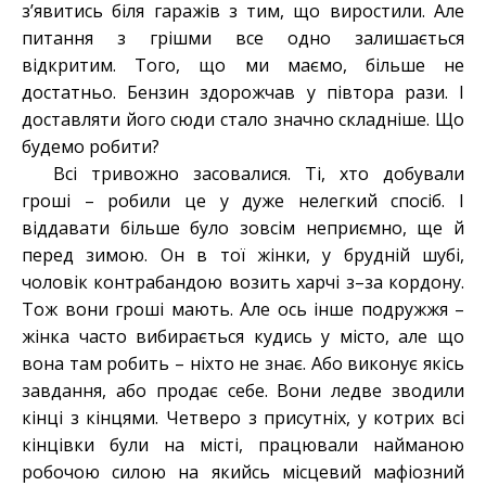
з’явитись біля гаражів з тим, що виростили. Але
питання з грішми все одно залишається
відкритим. Того, що ми маємо, більше не
достатньо. Бензин здорожчав у півтора рази. І
доставляти його сюди стало значно складніше. Що
будемо робити?
Всі тривожно засовалися. Ті, хто добували
гроші – робили це у дуже нелегкий спосіб. І
віддавати більше було зовсім неприємно, ще й
перед зимою. Он в тої жінки, у брудній шубі,
чоловік контрабандою возить харчі з–за кордону.
Тож вони гроші мають. Але ось інше подружжя –
жінка часто вибирається кудись у місто, але що
вона там робить – ніхто не знає. Або виконує якісь
завдання, або продає себе. Вони ледве зводили
кінці з кінцями. Четверо з присутніх, у котрих всі
кінцівки були на місті, працювали найманою
робочою силою на якийсь місцевий мафіозний