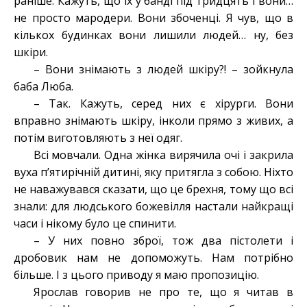
раніше. Кажуть, що їх у банді під тридцять і вони…
не просто мародери. Вони збоченці. Я чув, що в
кількох будинках вони лишили людей… ну, без
шкіри.
– Вони знімають з людей шкіру?! – зойкнула
баба Люба.
– Так. Кажуть, серед них є хірурги. Вони
вправно знімають шкіру, інколи прямо з живих, а
потім виготовляють з неї одяг.
Всі мовчали. Одна жінка вирячила очі і закрила
вуха п’ятирічній дитині, яку притягла з собою. Ніхто
не наважувався сказати, що це брехня, тому що всі
знали: для людського божевілля настали найкращі
часи і нікому було це спинити.
– У них повно зброї, тож два пістолети і
дробовик нам не допоможуть. Нам потрібно
більше. І з цього приводу я маю пропозицію.
Ярослав говорив не про те, що я читав в