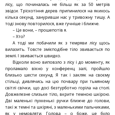
лісу, що починалась не більш як за 50 метрів
звідси. Тріскотіння дерев припинилося на якихось
кілька секунд, зануривши нас у тривожну тишу. А
тоді знову повторилося, вже гучніше і ближче.
– Це вони, – прошепотів я.
– Хто?
А тоді ми побачили як з темряви лісу щось
вилазить. Товсте змієподібне тіло звивається по
землі. І звивається швидко.
Відколи воно виповзло з лісу і до моменту, як
проламало вікно у конференц залі, пройшло
близько шести секунд. Я так і закляк на своєму
стільці, дивлячись на цю почвару при тьмяному
світлі свічки, що досі безтурботно горіла на столі.
Довжелезне слизьке тіло, вкрите темною шкірою.
Дві маленькі пухкенькі ручки ближче до голови,
такі ж темні та шкіряні, з маленькими пальчиками,
як у немовляти. Голова – о боже, це було