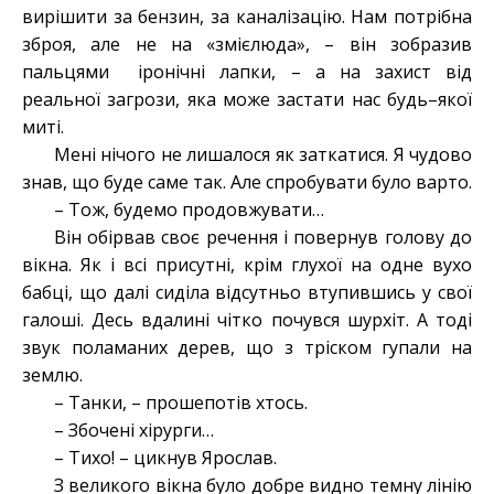
вирішити за бензин, за каналізацію. Нам потрібна
зброя, але не на «змієлюда», – він зобразив
пальцями іронічні лапки, – а на захист від
реальної загрози, яка може застати нас будь–якої
миті.
Мені нічого не лишалося як заткатися. Я чудово
знав, що буде саме так. Але спробувати було варто.
– Тож, будемо продовжувати…
Він обірвав своє речення і повернув голову до
вікна. Як і всі присутні, крім глухої на одне вухо
бабці, що далі сиділа відсутньо втупившись у свої
галоші. Десь вдалині чітко почувся шурхіт. А тоді
звук поламаних дерев, що з тріском гупали на
землю.
– Танки, – прошепотів хтось.
– Збочені хірурги…
– Тихо! – цикнув Ярослав.
З великого вікна було добре видно темну лінію