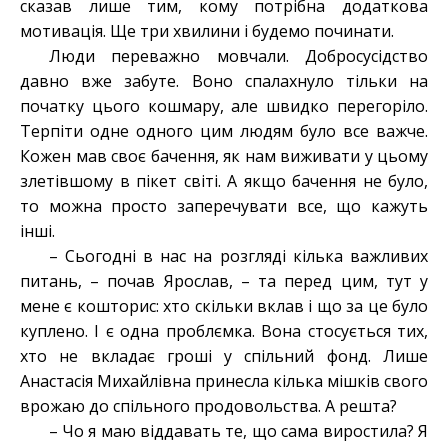
сказав лише тим, кому потрібна додаткова
мотивація. Ще три хвилини і будемо починати.
Люди переважно мовчали. Добросусідство
давно вже забуте. Воно спалахнуло тільки на
початку цього кошмару, але швидко перегоріло.
Терпіти одне одного цим людям було все важче.
Кожен мав своє бачення, як нам виживати у цьому
злетівшому в пікет світі. А якщо бачення не було,
то можна просто заперечувати все, що кажуть
інші.
– Сьогодні в нас на розгляді кілька важливих
питань, – почав Ярослав, – та перед цим, тут у
мене є кошторис: хто скільки вклав і що за це було
куплено. І є одна проблємка. Вона стосується тих,
хто не вкладає гроші у спільний фонд. Лише
Анастасія Михайлівна принесла кілька мішків свого
врожаю до спільного продовольства. А решта?
– Чо я маю віддавать те, що сама виростила? Я