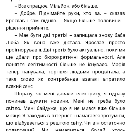
– Все спрацює. Мільйон, або більше.
– Добре. Піднімайте руки, хто за, – сказав
Ярослав і сам підняв. – Якщо більше половини –
рішення прийняте.
– Має бути дві третіх! – запищала знову баба
Люба. Як вона вже дістала. Ярослав просто
проігнорував її. Дві третіх було актуально, поки ми
ще дбали про бюрократичні формальності. Але
поняття легітимності більше не існувало. Мафія
тепер панувала, торгівля людьми процвітала, а
таке слово як контрабанда взагалі втратило
всякий сенс.
Щоразу, як мені давали електрику, я одразу
починав шукати новини. Мені не треба було
світло. Мені байдуже, що я не мився вже більше
місяця. Я заходив в Інтернет і намагався зрозуміти,
що відбувається з рештою світу. Чи він остаточно
колапсував? Чи намагається бодай хтось