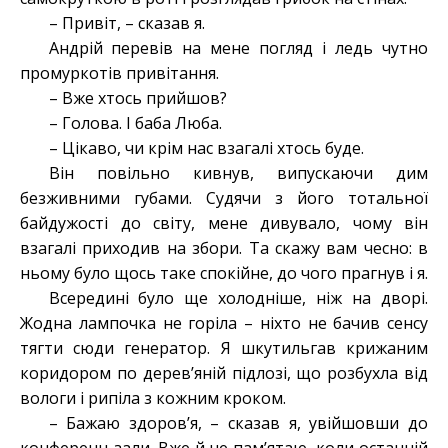
– Привіт, – сказав я.
Андрій перевів на мене погляд і ледь чутно
промуркотів привітання.
– Вже хтось прийшов?
– Голова. І баба Люба.
– Цікаво, чи крім нас взагалі хтось буде.
Він повільно кивнув, випускаючи дим
безживними губами. Судячи з його тотальної
байдужості до світу, мене дивувало, чому він
взагалі приходив на збори. Та скажу вам чесно: в
ньому було щось таке спокійне, до чого прагнув і я.
Всередині було ще холодніше, ніж на дворі.
Жодна лампочка не горіла – ніхто не бачив сенсу
тягти сюди генератор. Я шкутильгав крижаним
коридором по дерев’яній підлозі, що розбухла від
вологи і рипіла з кожним кроком.
– Бажаю здоров’я, – сказав я, увійшовши до