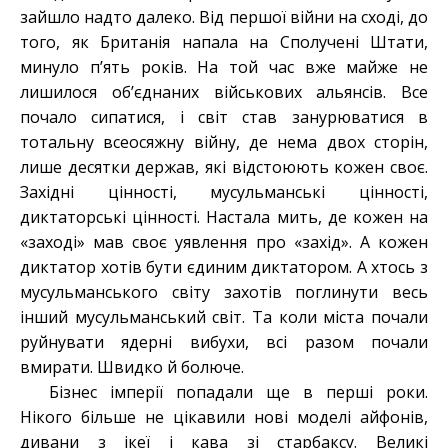
зайшло надто далеко. Від першої війни на сході, до
того, як Британія напала на Сполучені Штати,
минуло п’ять років. На той час вже майже не
лишилося об’єднаних військових альянсів. Все
почало сипатися, і світ став занурюватися в
тотальну всеосяжну війну, де нема двох сторін,
лише десятки держав, які відстоюють кожен своє.
Західні цінності, мусульманські цінності,
диктаторські цінності. Настала мить, де кожен на
«заході» мав своє уявлення про «захід». А кожен
диктатор хотів бути єдиним диктатором. А хтось з
мусульманського світу захотів поглинути весь
інший мусульманський світ. Та коли міста почали
руйнувати ядерні вибухи, всі разом почали
вмирати. Швидко й болюче.
Бізнес імперії попадали ще в перші роки.
Нікого більше не цікавили нові моделі айфонів,
дивани з ікеї і кава зі старбаксу. Великі