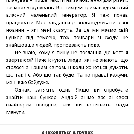
планував – пише тексти на замовлення для різних
таємних угрупувань. Він тихцем тримав удома свій
власний маленький генератор. Я теж почав
працювати. Моє завдання розповсюджувати різні
новини – які мені скажуть. За це ми маємо свій
бункер під землею, тож почвари зі сходу, не
знайшовши людей, проповзають повз.
Не знаю, кому я пишу це послання. До кого я
звертаюся? Наче існують люди, які не знають, що
сталося з нашим світом. Інколи хочеться думати,
що так і є. Або що так буде. Та по правді кажучи,
мені вже байдуже.
Однак, затямте одне. Якщо ви спробуєте
знайти наш бункер, Андрій зніме вас зі своєї
снайперки швидше, ніж ви встигнете сюди
глянути.
Знаходиться в групах