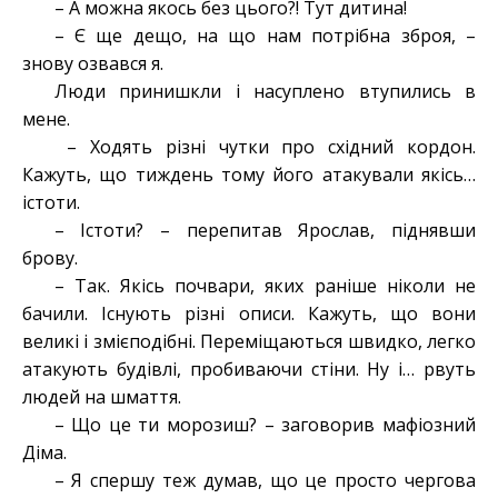
– А можна якось без цього?! Тут дитина!
– Є ще дещо, на що нам потрібна зброя, –
знову озвався я.
Люди принишкли і насуплено втупились в
мене.
– Ходять різні чутки про східний кордон.
Кажуть, що тиждень тому його атакували якісь…
істоти.
– Істоти? – перепитав Ярослав, піднявши
брову.
– Так. Якісь почвари, яких раніше ніколи не
бачили. Існують різні описи. Кажуть, що вони
великі і змієподібні. Переміщаються швидко, легко
атакують будівлі, пробиваючи стіни. Ну і… рвуть
людей на шмаття.
– Що це ти морозиш? – заговорив мафіозний
Діма.
– Я спершу теж думав, що це просто чергова