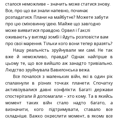
сталося неможливе – значить може статися знову.
Все, про що ви знали напевно, починає
розпадатися. Плани на майбутнє? Можете забути
про цю сміховинну ідею. Майже що завгодно
може виявитися правдою. Орвел і Гакслі
оживають у вигляді зомбі і йдуть розповісти вам
про свої марення. Тільки кого вони тепер вразять?
Нашу реальність зруйнували ми самі. Не так
вже й неможливо, правда? Однак найгірше в
цьому те, що все вийшло аж занадто тривіально.
Людство зруйнувала Вавилонська вежа.
Все почалося з маленьких війн, які в один рік
спалахнули в різних точках планети. Спочатку
активізувалися давні конфлікти. Багаті держави
спостерігали й допомагали – хто кому. Та в якийсь
момент таких війн стало надто багато, а
визначити, кого підтримувати, ставало все
складніше. Важко окреслити момент, в якому все