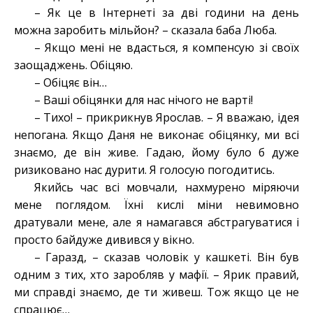
– Як це в Інтернеті за дві години на день
можна заробить мільйон? – сказала баба Люба.
– Якщо мені не вдасться, я компенсую зі своїх
заощаджень. Обіцяю.
– Обіцяє він…
– Ваші обіцянки для нас нічого не варті!
– Тихо! – прикрикнув Ярослав. – Я вважаю, ідея
непогана. Якщо Даня не виконає обіцянку, ми всі
знаємо, де він живе. Гадаю, йому було б дуже
ризиковано нас дурити. Я голосую погодитись.
Якийсь час всі мовчали, нахмурено міряючи
мене поглядом. Їхні кислі міни невимовно
дратували мене, але я намагався абстрагуватися і
просто байдуже дивився у вікно.
– Гаразд, – сказав чоловік у кашкеті. Він був
одним з тих, хто заробляв у мафії. – Ярик правий,
ми справді знаємо, де ти живеш. Тож якщо це не
спрацює…