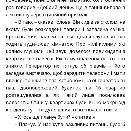
конференц зали. Вже й не пам’ятаю, коли останній
раз говорив «Добрий день». Це вітання випало з
лексикону через цинічний присмак.
– Вітаю, – сказав голова. Він сидів за столом, на
якому були розкладені папери і запалена свічка.
Ярослав жив наді мною і я щодня слухав як він
ходить туди–сюди кімнатою. Прогнилі килими, які
колись глушили цей звук, довелося повикидати з
квартир ще навесні. Рік тому опалення остаточно
зникло. Генератор не тягнув обігрівачів – його
заледве вистачало, щоб зарядити телефони і мати
ввечері трішки світла. Астрономічна обсерваторія і
наш двоповерховий будинок на 16 квартир
розташувалися в лісі, який лише посилював
вологість. Стіни у квартирах були вічно мокрі від
конденсату, тож дуже швидко все почало гнити.
– Хтось ще планує бути? – спитав я.
– Планує. У нас купа важливих питань, було б