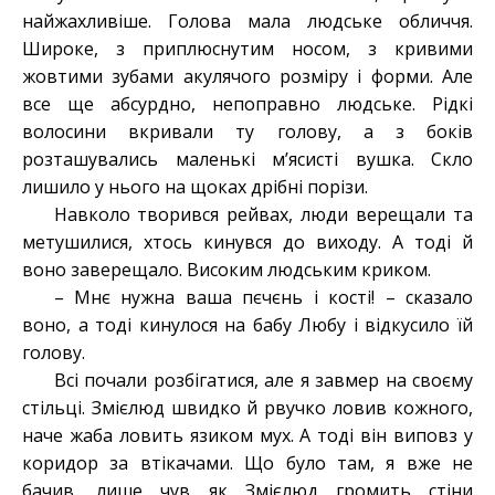
найжахливіше. Голова мала людське обличчя.
Широке, з приплюснутим носом, з кривими
жовтими зубами акулячого розміру і форми. Але
все ще абсурдно, непоправно людське. Рідкі
волосини вкривали ту голову, а з боків
розташувались маленькі м’ясисті вушка. Скло
лишило у нього на щоках дрібні порізи.
Навколо творився рейвах, люди верещали та
метушилися, хтось кинувся до виходу. А тоді й
воно заверещало. Високим людським криком.
– Мнє нужна ваша пєчєнь і кості! – сказало
воно, а тоді кинулося на бабу Любу і відкусило їй
голову.
Всі почали розбігатися, але я завмер на своєму
стільці. Змієлюд швидко й рвучко ловив кожного,
наче жаба ловить язиком мух. А тоді він виповз у
коридор за втікачами. Що було там, я вже не
бачив, лише чув як Змієлюд громить стіни