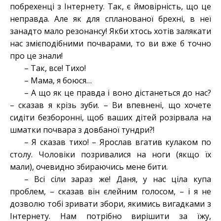
побрехенці з Інтернету. Так, є ймовірність, що це
неправда. Але як для спланованої брехні, в неї
занадто мало резонансу! Якби хтось хотів залякати
нас змієподібними почварами, то ви вже б точно
про це знали!
– Так, все! Тихо!
– Мама, я боюся…
– А що як це правда і воно дістанеться до нас?
– сказав я крізь зуби. – Ви впевнені, що хочете
сидіти безборонні, щоб ваших дітей розірвала на
шматки почвара з довбаної тундри?!
– Я сказав тихо! – Ярослав вгатив кулаком по
столу. Чоловіки позривалися на ноги (якщо їх
мали), очевидно збираючись мене бити.
– Всі сіли зараз же! Даня, у нас ціла купа
проблем, – сказав він єлейним голосом, – і я не
дозволю тобі зривати збори, якимись вигадками з
Інтернету. Нам потрібно вирішити за їжу,