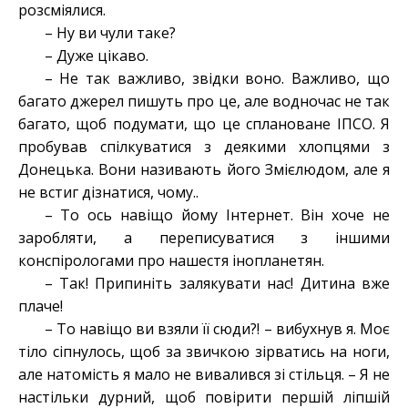
розсміялися.
– Ну ви чули таке?
– Дуже цікаво.
– Не так важливо, звідки воно. Важливо, що
багато джерел пишуть про це, але водночас не так
багато, щоб подумати, що це сплановане ІПСО. Я
пробував спілкуватися з деякими хлопцями з
Донецька. Вони називають його Змієлюдом, але я
не встиг дізнатися, чому..
– То ось навіщо йому Інтернет. Він хоче не
заробляти, а переписуватися з іншими
конспірологами про нашестя інопланетян.
– Так! Припиніть залякувати нас! Дитина вже
плаче!
– То навіщо ви взяли її сюди?! – вибухнув я. Моє
тіло сіпнулось, щоб за звичкою зірватись на ноги,
але натомість я мало не вивалився зі стільця. – Я не
настільки дурний, щоб повірити першій ліпшій