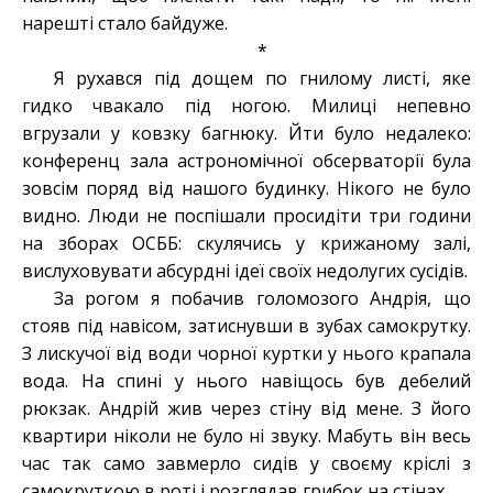
нарешті стало байдуже.
*
Я рухався під дощем по гнилому листі, яке
гидко чвакало під ногою. Милиці непевно
вгрузали у ковзку багнюку. Йти було недалеко:
конференц зала астрономічної обсерваторії була
зовсім поряд від нашого будинку. Нікого не було
видно. Люди не поспішали просидіти три години
на зборах ОСББ: скулячись у крижаному залі,
вислуховувати абсурдні ідеї своїх недолугих сусідів.
За рогом я побачив голомозого Андрія, що
стояв під навісом, затиснувши в зубах самокрутку.
З лискучої від води чорної куртки у нього крапала
вода. На спині у нього навіщось був дебелий
рюкзак. Андрій жив через стіну від мене. З його
квартири ніколи не було ні звуку. Мабуть він весь
час так само завмерло сидів у своєму кріслі з
самокруткою в роті і розглядав грибок на стінах.