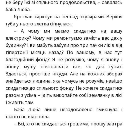
не беру їжі зі спільного продовольства, – озвалась
баба Люба.
Ярослав зиркнув на неї над окулярами. Верхня
губа у нього злегка сіпнулася.
– А чому ми маємо скидатися на вашу
електрику? Чому ми ремонтуємо замість вас дах у
будинку? І ви мабуть забули про три пачки ліків від
гіпертонії місяць назад? По вашому, в нас тут
благодійний фонд? Я не розумію, чому я знову і
знову мушу пояснювати все, як для тупих.
Здається, простіше нікуди. Але на кожних зборах
знайдеться людина, яка чомусь не розуміє, навіщо
скидатися до спільного фонду. Не хочете скидатися
разом з усіма – ідіть викопайте собі землянку в лісі
і живіть там.
Баба Люба лише незадоволено гмикнула і
нічого не відповіла.
– Всі, хто не скидається грошима, прошу завтра