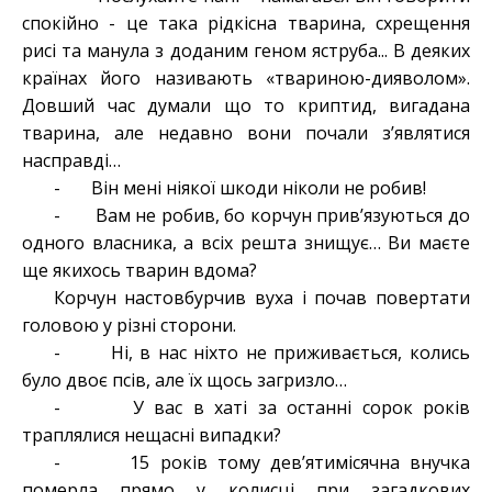
спокійно - це така рідкісна тварина, схрещення
рисі та манула з доданим геном яструба... В деяких
країнах його називають «твариною-дияволом».
Довший час думали що то криптид, вигадана
тварина, але недавно вони почали з’являтися
насправді…
- Він мені ніякої шкоди ніколи не робив!
- Вам не робив, бо корчун прив’язуються до
одного власника, а всіх решта знищує… Ви маєте
ще якихось тварин вдома?
Корчун настовбурчив вуха і почав повертати
головою у різні сторони.
- Ні, в нас ніхто не приживається, колись
було двоє псів, але їх щось загризло…
- У вас в хаті за останні сорок років
траплялися нещасні випадки?
- 15 років тому дев’ятимісячна внучка
померла прямо у колисці при загадкових