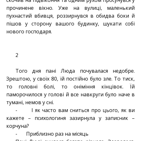
скочив на підвіконня та одним рухом просунувся у
прочинене вікно. Уже на вулиці, маленький
пухнастий вбивця, роззирнувся в обидва боки й
пішов у сторону вашого будинку, шукати собі
нового господаря.
2
Того дня пані Люда почувалася недобре.
Зрештою, у своїх 80, їй постійно було зле. То тиск,
то головні болі, то оніміння кінцівок. Їй
паморочилося у голові й все навкруги було наче в
тумані, немов у сні.
- І як часто вам сниться про цього, як ви
кажете – психологиня зазирнула у записник –
корчуна?
- Приблизно раз на місяць