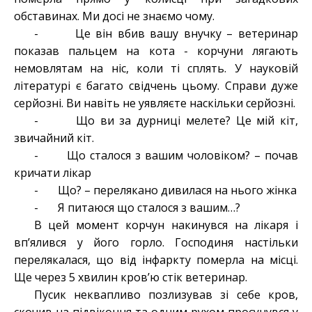
обставинах. Ми досі не знаємо чому.
- Це він вбив вашу внучку – ветеринар
показав пальцем на кота - корчуни лягають
немовлятам на ніс, коли ті сплять. У науковій
літературі є багато свідчень цьому. Справи дуже
серйозні. Ви навіть не уявляєте наскільки серйозні.
- Що ви за дурниці мелете? Це мій кіт,
звичайний кіт.
- Що сталося з вашим чоловіком? – почав
кричати лікар
- Що? – перелякано дивилася на нього жінка
- Я питаюся що сталося з вашим…?
В цей момент корчун накинувся на лікаря і
вп’ялився у його горло. Господиня настільки
перелякалася, що від інфаркту померла на місці.
Ще через 5 хвилин кров’ю стік ветеринар.
Пусик неквапливо позлизував зі себе кров,