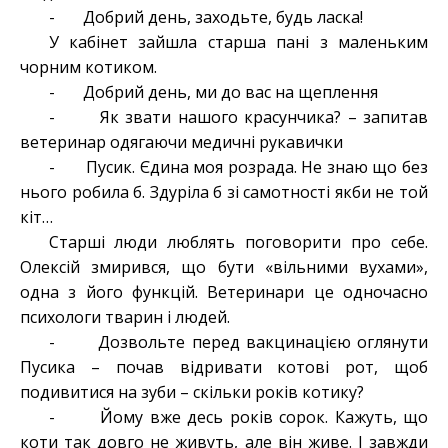
- Добрий день, заходьте, будь ласка!
У кабінет зайшла старша пані з маленьким
чорним котиком.
- Добрий день, ми до вас на щеплення
- Як звати нашого красунчика? – запитав
ветеринар одягаючи медичні рукавички
- Пусик. Єдина моя розрада. Не знаю що без
нього робила б. Здуріла б зі самотності якби не той
кіт…
Старші люди люблять поговорити про себе.
Олексій змирився, що бути «вільними вухами»,
одна з його функцій. Ветеринари це одночасно
психологи тварин і людей.
- Дозвольте перед вакцинацією оглянути
Пусика – почав відривати котові рот, щоб
подивитися на зуби – скільки років котику?
- Йому вже десь років сорок. Кажуть, що
коти так довго не живуть, але він живе. І завжди