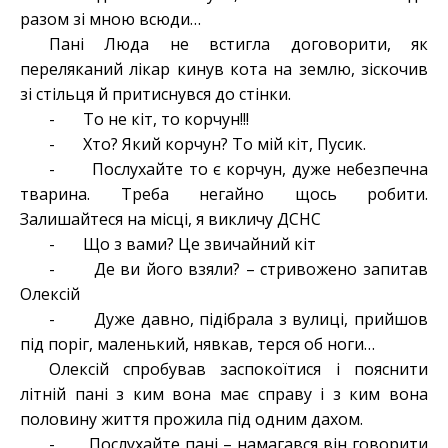
разом зі мною всюди…
Пані Люда не встигла договорити, як
переляканий лікар кинув кота на землю, зіскочив
зі стільця й притиснувся до стінки.
- То не кіт, то корчун!!!
- Хто? Який корчун? То мій кіт, Пусик.
- Послухайте то є корчун, дуже небезпечна
тварина. Треба негайно щось робити.
Залишайтеся на місці, я викличу ДСНС
- Що з вами? Це звичайний кіт
- Де ви його взяли? – стривожено запитав
Олексій
- Дуже давно, підібрала з вулиці, прийшов
під поріг, маленький, нявкав, терся об ноги…
Олексій спробував заспокоїтися і пояснити
літній пані з ким вона має справу і з ким вона
половину життя прожила під одним дахом.
- Послухайте пані – намагався він говорити