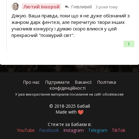
Лютий Інхорой
Гнівливий
3 роки тому
Дякую. Ваша правда, поки що я не дуже обізнаний з
жанром дарк фентезі, але перечитую твори інших
учасників конкурсу і думаю скоро влиюся у цей
прекрасний "похмурий світ".
1
Про нас
Підтримати
Вакансії
Політика
конфіденційності
У разі використання матеріалів посилання на сайт обов'язкове
© 2018-2025 Бабай
Made with
Стежте за Бабаєм в:
YouTube
Facebook
Instagram
Telegram
TikTok