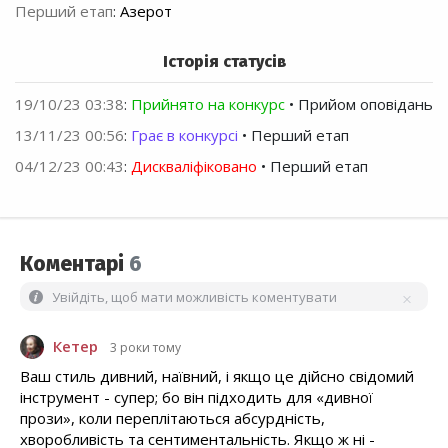
Перший етап
:
Азерот
Історія статусів
19/10/23 03:38
:
Прийнято на конкурс
• Прийом оповідань
13/11/23 00:56
:
Грає в конкурсі
• Перший етап
04/12/23 00:43
:
Дискваліфіковано
• Перший етап
Коментарі
6
Увійдіть, щоб мати можливість коментувати
Кетер
3 роки тому
Ваш стиль дивний, наївний, і якщо це дійсно свідомий
інструмент - супер; бо він підходить для «дивної
прози», коли переплітаються абсурдність,
хворобливість та сентиментальність. Якщо ж ні -