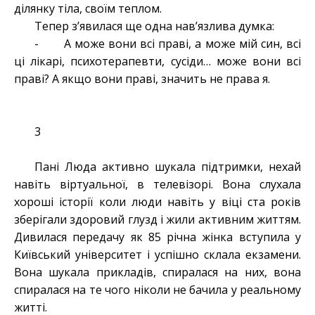
ділянку тіла, своїм теплом.
Тепер з’явилася ще одна нав’язлива думка:
- А може вони всі праві, а може мій син, всі
ці лікарі, психотерапевти, сусіди… може вони всі
праві? А якщо вони праві, значить не права я.
3
Пані Люда активно шукала підтримки, нехай
навіть віртуальної, в телевізорі. Вона слухала
хороші історії коли люди навіть у віці ста років
зберігали здоровий глузд і жили активним життям.
Дивилася передачу як 85 річна жінка вступила у
Київський університет і успішно склала екзамени.
Вона шукала прикладів, спиралася на них, вона
спиралася на те чого ніколи не бачила у реальному
житті.