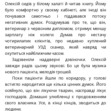
Олексій сидів у білому халаті й читав книгу. Йому
було комфортно у своєму кабінеті, але іноді він
почувався самотньо і піддавався потоку
негативних думок. Роздумував про те, що він,
ветеринар з червоним дипломом, отримує меншу
зарплату ніж колеги. Думав про нестачу
чотирилапих клієнтів, про недавно куплений
ветеринарний УЗД сканер, який навряд чи
окупиться найближчим часом.
Задзвеніли наддверні дзвіночки. Олексій
завжди радів цьому звукові. Бо це була музика
нового пацієнта, мелодія грошей.
Поки пацієнти йшли по коридору, у голові
встигло народитися ще кілька цінних думок. Його
осяйнуло, що він лікуючи тварин, насправді лікує
господарів. Домашні улюбленці є продовженням
свого власника. Усе, в кінці кінців, зводиться до
людини.