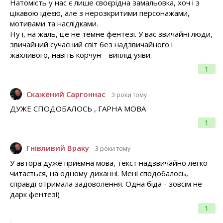
Натомість у нас є лише своєрідна замальовка, хоч і з
цікавою ідеєю, але з нерозкритими персонажами,
мотивами та наслідками.
Ну і, на жаль, це не темне фентезі. У вас звичайні люди,
звичайний сучасний світ без надзвичайного і
жахливого, навіть корчун – виплід уяви.
1
Скажений Саргоннас
3 роки тому
ДУЖЕ СПОДОБАЛОСЬ , ГАРНА МОВА
1
Гнівливий Враку
3 роки тому
У автора дуже приємна мова, текст надзвичайно легко
читається, на одному диханні. Мені сподобалось,
справді отримала задоволення. Одна біда - зовсім не
дарк фентезі)
1