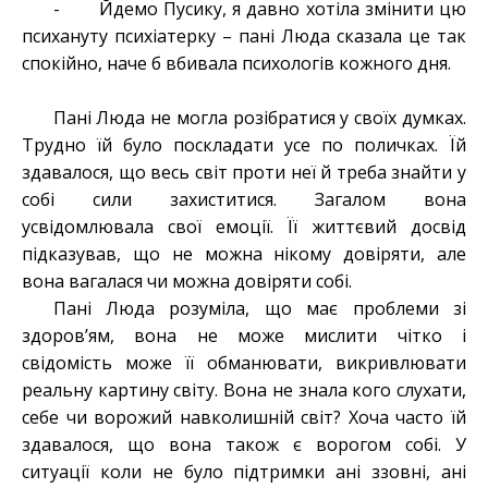
- Йдемо Пусику, я давно хотіла змінити цю
психануту психіатерку – пані Люда сказала це так
спокійно, наче б вбивала психологів кожного дня.
Пані Люда не могла розібратися у своїх думках.
Трудно їй було поскладати усе по поличках. Їй
здавалося, що весь світ проти неї й треба знайти у
собі сили захиститися. Загалом вона
усвідомлювала свої емоції. Її життєвий досвід
підказував, що не можна нікому довіряти, але
вона вагалася чи можна довіряти собі.
Пані Люда розуміла, що має проблеми зі
здоров’ям, вона не може мислити чітко і
свідомість може її обманювати, викривлювати
реальну картину світу. Вона не знала кого слухати,
себе чи ворожий навколишній світ? Хоча часто їй
здавалося, що вона також є ворогом собі. У
ситуації коли не було підтримки ані ззовні, ані