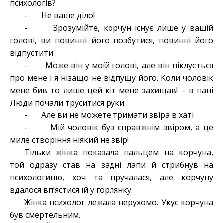
психологів?
- Не ваше діло!
- Зрозумійте, корчун існує лише у вашій
голові, ви повинні його позбутися, повинні його
відпустити
-
Може він у моїй голові, але він піклується
про мене і я нізащо не відпущу його. Коли чоловік
мене бив то лише цей кіт мене захищав! – в пані
Люди почали труситися руки.
-
Але ви не можете тримати звіра в хаті
-
Мій чоловік був справжнім звіром, а це
миле створіння ніякий не звір!
Тільки жінка показала пальцем на корчуна,
той одразу став на задні лапи й стрибнув на
психологиню, хоч та пручалася, але корчуну
вдалося вп’ястися їй у горлянку.
Жінка психолог лежала нерухомо. Укус корчуна
був смертельним.