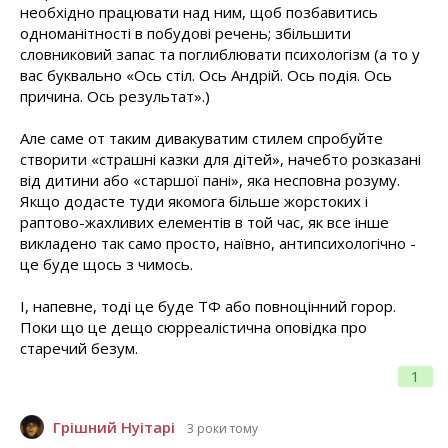
необхідно працювати над ним, щоб позбавитись
одноманітності в побудові речень; збільшити
словниковий запас та поглиблювати психологізм (а то у
вас буквально «Ось стіл. Ось Андрій. Ось подія. Ось
причина. Ось результат».)
Але саме от таким дивакуватим стилем спробуйте
створити «страшні казки для дітей», начебто розказані
від дитини або «старшої пані», яка несповна розуму.
Якщо додасте туди якомога більше жорстоких і
раптово-жахливих елементів в той час, як все інше
викладено так само просто, наївно, антипсихологічно -
це буде щось з чимось.
І, напевне, тоді це буде ТФ або повноцінний горор.
Поки що це дещо сюрреалістична оповідка про
старечий безум.
1
Грішний Нуітарі
3 роки тому