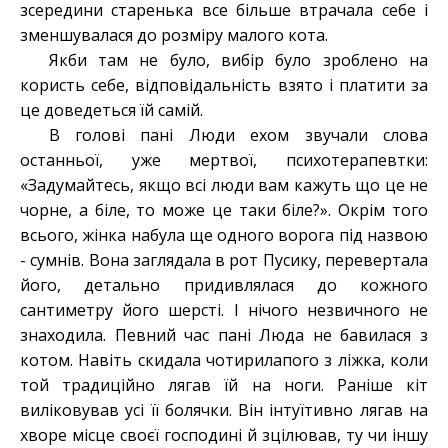
зсередини старенька все більше втрачала себе і
зменшувалася до розміру малого кота.
Якби там не було, вибір було зроблено на
користь себе, відповідальність взято і платити за
це доведеться їй самій.
В голові пані Люди ехом звучали слова
останньої, уже мертвої, психотерапевтки:
«Задумайтесь, якщо всі люди вам кажуть що це не
чорне, а біле, то може це таки біле?». Окрім того
всього, жінка набула ще одного ворога під назвою
- сумнів. Вона заглядала в рот Пусику, перевертала
його, детально придивлялася до кожного
сантиметру його шерсті. І нічого незвичного не
знаходила. Певний час пані Люда не бавилася з
котом. Навіть скидала чотирилапого з ліжка, коли
той традиційно лягав їй на ноги. Раніше кіт
виліковував усі її болячки. Він інтуїтивно лягав на
хворе місце своєї господині й зцілював, ту чи іншу