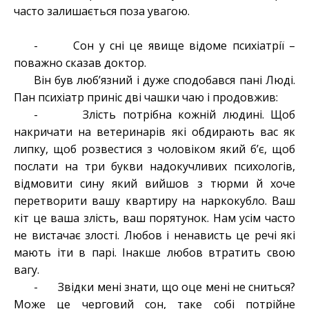
часто залишається поза увагою.
- Сон у сні це явище відоме психіатрії –
поважно сказав доктор.
Він був люб’язний і дуже сподобався пані Люді.
Пан психіатр приніс дві чашки чаю і продовжив:
- Злість потрібна кожній людині. Щоб
накричати на ветеринарів які обдирають вас як
липку, щоб розвестися з чоловіком який б’є, щоб
послати на три букви надокучливих психологів,
відмовити сину який вийшов з тюрми й хоче
перетворити вашу квартиру на наркокубло. Ваш
кіт це ваша злість, ваш порятунок. Нам усім часто
не вистачає злості. Любов і ненависть це речі які
мають іти в парі. Інакше любов втратить свою
вагу.
- Звідки мені знати, що оце мені не сниться?
Може це черговий сон, таке собі потрійне