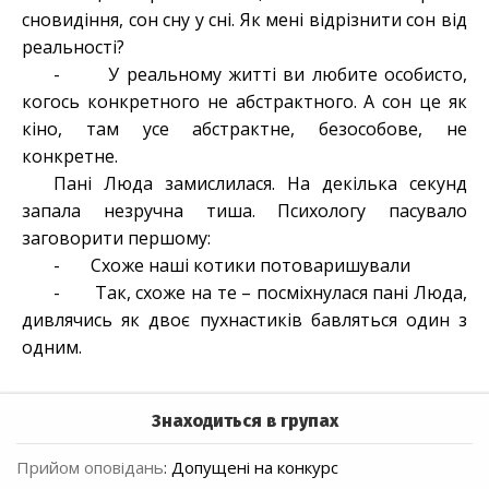
сновидіння, сон сну у сні.
Як мені відрізнити сон від
реальності?
- У реальному житті ви любите особисто,
когось конкретного не абстрактного. А сон це як
кіно, там усе абстрактне, безособове, не
конкретне.
Пані Люда замислилася. На декілька секунд
запала незручна тиша. Психологу пасувало
заговорити першому:
- Схоже наші котики потоваришували
- Так, схоже на те – посміхнулася пані Люда,
дивлячись як двоє пухнастиків бавляться один з
одним.
Знаходиться в групах
Прийом оповідань
:
Допущені на конкурс