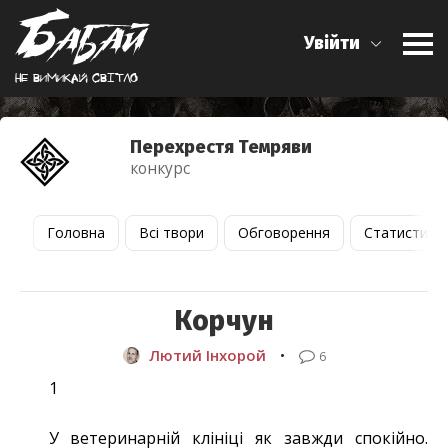
Увійти
Не вимикай свiтло
Перехрестя Темряви
конкурс
Головна
Всі твори
Обговорення
Статистика
Корчун
Лютий Інхорой
•
6
1
У ветеринарній клініці як завжди спокійно.