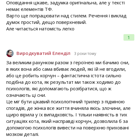
Оповідання цікаве, задумка оригінальна, але у тексті
немає елементів ТФ.
Варто ще попрацювати над стилем. Речення і виклад
думок простий, дещо поверхневий.
Але читається натомість легко
1
Виродкуватий Еленділ
3 роки тому
За великим рахунком разом з героїнею ми бачимо сни,
в яких вона або сама вбиває людей, які їй не вгодили,
або це робить корчун – фантастична істота сильно
подібна до кота, як результат ми також ходимо до
психологів, які допомагають розібратися, що ж
означають ці сни.
Це міг бути цікавий психологічний трилер з підміною
спогадів, де жінка все життя вчиняла якісь злочини, але
щиро вірила у їх випадковість. І тільки наявність в тих
ситуаціях кота, який насправді корчун, дозволила б за
допомогою психологів вивести на поверхню приховані
мозком деталі.