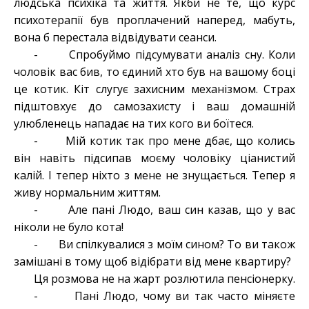
людська психіка та життя. Якби не те, що курс
психотерапії був проплачений наперед, мабуть,
вона б перестала відвідувати сеанси.
- Спробуймо підсумувати аналіз сну. Коли
чоловік вас бив, то єдиний хто був на вашому боці
це котик. Кіт слугує захисним механізмом. Страх
підштовхує до самозахисту і ваш домашній
улюбленець нападає на тих кого ви боїтеся.
- Мій котик так про мене дбає, що колись
він навіть підсипав моєму чоловіку ціанистий
калій. І тепер ніхто з мене не знущається. Тепер я
живу нормальним життям.
- Але пані Людо, ваш син казав, що у вас
ніколи не було кота!
- Ви спілкувалися з моїм сином? То ви також
замішані в тому щоб відібрати від мене квартиру?
Ця розмова не на жарт розлютила пенсіонерку.
- Пані Людо, чому ви так часто міняєте