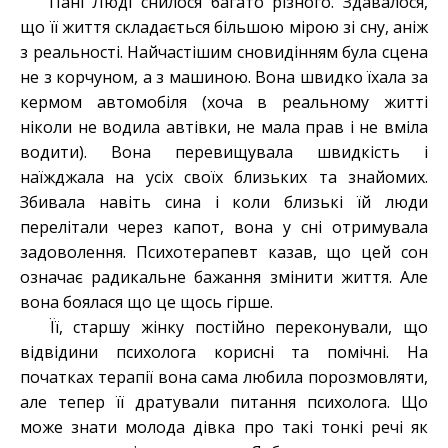
Пані Люді снилося багато різного. Здавалося,
що її життя складається більшою мірою зі сну, аніж
з реальності. Найчастішим сновидінням була сцена
не з корчуном, а з машиною. Вона швидко їхала за
кермом автомобіля (хоча в реальному житті
ніколи не водила автівки, не мала прав і не вміла
водити). Вона перевищувала швидкість і
наїжджала на усіх своїх близьких та знайомих.
Збивала навіть сина і коли близькі їй люди
перелітали через капот, вона у сні отримувала
задоволення. Психотерапевт казав, що цей сон
означає радикальне бажання змінити життя. Але
вона боялася що це щось гірше.
Її, старшу жінку постійно переконували, що
відвідини психолога корисні та помічні. На
початках терапії вона сама любила порозмовляти,
але тепер її дратували питання психолога. Що
може знати молода дівка про такі тонкі речі як