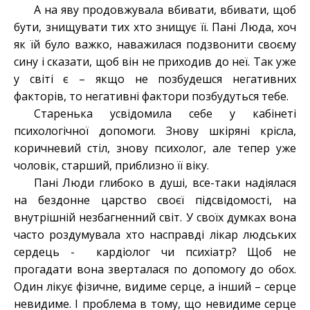
А на яву продовжувала вбивати, вбивати, щоб
бути, знищувати тих хто знищує її. Пані Люда, хоч
як їй було важко, наважилася подзвонити своєму
сину і сказати, щоб він не приходив до неї. Так уже
у світі є – якщо не позбудешся негативних
факторів, то негативні фактори позбудуться тебе.
Старенька усвідомила себе у кабінеті
психологічної допомоги. Знову шкіряні крісла,
коричневий стіл, знову психолог, але тепер уже
чоловік, старший, приблизно її віку.
Пані Люди глибоко в душі, все-таки надіялася
на бездонне царство своєї підсвідомості, на
внутрішній незбагненний світ. У своїх думках вона
часто роздумувала хто насправді лікар людських
сердець - кардіолог чи психіатр? Щоб не
прогадати вона зверталася по допомогу до обох.
Один лікує фізичне, видиме серце, а інший – серце
невидиме. І проблема в тому, що невидиме серце