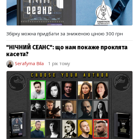
Збірку можна придбати за зниженою ціною 300 грн
"НІЧНИЙ СЕАНС": що нам покаже проклята
касета?
Serafyma Bila
1 рік тому