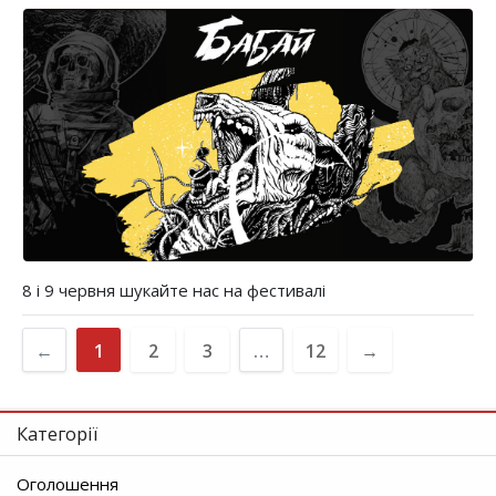
8 і 9 червня шукайте нас на фестивалі
←
1
2
3
…
12
→
Категорії
Оголошення