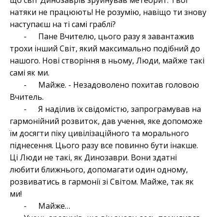
що світ Динозаврів зруйнував метеорит. Твої
натяки не працюють! Не розумію, навіщо ти знову
наступаєш на ті самі граблі?
- Пане Вчителю, цього разу я завантажив
трохи інший Світ, який максимально подібний до
нашого. Нові створіння в ньому, Люди, майже такі
самі як ми.
- Майже. - Незадоволено похитав головою
Вчитель.
- Я наділив їх свідомістю, запрограмував на
гармонійний розвиток, дав учення, яке допоможе
їм досягти піку цивілізаційного та морального
піднесення. Цього разу все повинно бути інакше.
Ці Люди не такі, як Динозаври. Вони здатні
любити ближнього, допомагати один одному,
розвиватись в гармонії зі Світом. Майже, так як
ми!
- Майже…