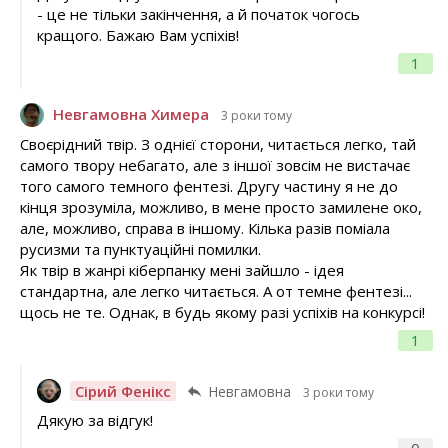
- це не тільки закінчення, а й початок чогось
кращого. Бажаю Вам успіхів!
1
Невгамовна Химера
3 роки тому
Своєрідний твір. З однієї сторони, читається легко, тай
самого твору небагато, але з іншої зовсім не вистачає
того самого темного фентезі. Другу частину я не до
кінця зрозуміла, можливо, в мене просто замилене око,
але, можливо, справа в іншому. Кілька разів поміала
русизми та пунктуаційні помилки.
Як твір в жанрі кіберпанку мені зайшло - ідея
стандартна, але легко читається. А от темне фентезі...
щось не те. Однак, в будь якому разі успіхів на конкурсі!
1
Сірий Фенікс
Невгамовна
3 роки тому
Дякую за відгук!