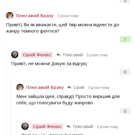
0
Плюгавий Враку
3 роки тому
Привіт) Ви як вважаєте, цей твір можна віднести до
жанру темного фентезі?
1
Сірий Фенікс
Плюгавий
3 роки тому
Привіт, не можна! Дякую за відгук)
0
Плюгавий Враку
Сірий
3 роки тому
Мені зайшла ідея, справді) Просто вирішив для
себе, що голосувати буду жанрово
0
Сірий Фенікс
Плюгавий
3 роки тому