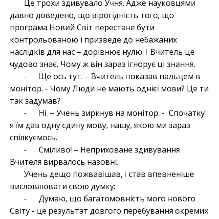
Це трохи здивувало Учня. Адже науковцями
давно доведено, що вірогідність того, що
програма Новий Світ перестане бути
контрольованою і призведе до небажаних
наслідків для нас – дорівнює нулю. І Вчитель це
чудово знає. Чому ж він зараз ігнорує ці знання.
- Ще ось тут. – Вчитель показав пальцем в
монітор. - Чому Люди не мають однієї мови? Це ти
так задумав?
- Ні. – Учень зиркнув на монітор. - Спочатку
я їм дав одну єдину мову, нашу, якою ми зараз
спілкуємось.
- Сміливо! – Неприховане здивування
Вчителя вирвалось назовні.
Учень дещо пожвавішав, і став впевненіше
висловлювати свою думку:
- Думаю, що багатомовність мого нового
Світу - це результат довгого перебування окремих