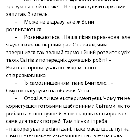
зрозуміти твій натяк? – Не приховуючи сарказму
запитав Вчитель.
- Може не відразу, але ж Вони
розвиваються.
- Розвиваються… Наша пісня гарна-нова, але
я чую її вже не перший раз. От скажи, чим
завершився так званий гармонійний розвиток усіх
твоїх Світів з попередніх домашніх робіт? –
Вчитель пронизував поглядом свого
співрозмовника.
- Їх самознищенням, пане Вчителю… -
Смуток насунувся на обличчя Учня.
- Отож! А ти все експериментуєш. Чому ти не
користуєшся готовими шаблонними Світами, як то
роблять всі інші учні? Я ж шість днів їх створював
саме для таких потреб. Там тільки і треба
- підкорегувати вхідні дані, і вже маєш щось путнє.
При цьому ніякого самознищення Світу не буде.