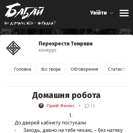
Увійти
Ви думали, вiн - вигадка?
Перехрестя Темряви
конкурс
Головна
Всі твори
Обговорення
Статистика
Домашня робота
Сірий Фенікс
•
13
1.
До дверей кабінету постукали.
- Заходь, давно на тебе чекаю, – без натяку