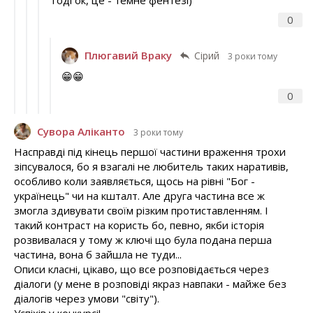
Тоді ок, це - темне фентезі)
0
Плюгавий Враку
Сірий
3 роки тому
😁😁
0
Сувора Аліканто
3 роки тому
Насправді під кінець першої частини враження трохи
зіпсувалося, бо я взагалі не любитель таких наративів,
особливо коли заявляється, щось на рівні "Бог -
українець" чи на кшталт. Але друга частина все ж
змогла здивувати своїм різким протиставленням. І
такий контраст на користь бо, певно, якби історія
розвивалася у тому ж ключі що була подана перша
частина, вона б зайшла не туди...
Описи класні, цікаво, що все розповідається через
діалоги (у мене в розповіді якраз навпаки - майже без
діалогів через умови "світу").