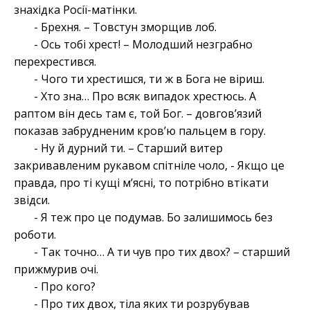
знахідка Росії-матінки.
- Брехня. – Товстун зморщив лоб.
- Ось тобі хрест! – Молодший незграбно
перехрестився.
- Чого ти хрестишся, ти ж в Бога не віриш.
- Хто зна… Про всяк випадок хрестюсь. А
раптом він десь там є, той Бог. – довгов’язий
показав забрудненим кров’ю пальцем в гору.
- Ну й дурний ти. – Старший витер
закривавленим рукавом спітніле чоло, - Якщо це
правда, про ті кущі м’ясні, то потрібно втікати
звідси.
- Я теж про це подумав. Бо залишимось без
роботи.
- Так точно… А ти чув про тих двох? – старший
прижмурив очі.
- Про кого?
- Про тих двох, тіла яких ти розрубував