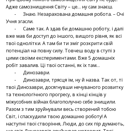
Адже самознищення Світу – це… ну сам знаєш.
- Знаю. Незарахована домашня робота. – Очі
Учня згасли.
- Саме так. А здав би домашню роботу, і далі
вже мав би доступ до іншого, вищого рівня, як всі
твої однолітки. А там би ти зміг розкрити свій
потенціал на повну силу. Товчеш воду в ступі з
цими своїми експериментами. Вже 5 домашніх
робіт завалив. Ці твої останні, як їх там…
- Динозаври.
- Динозаври, трясця їм, ну й назва. Так от, ті
твої Динозаври, досягнувши нечуваного розвитку
та технологічного прогресу, в кінці кінців у
міжусобних війнах благополучно себе знищили.
Разом з тим зруйнували весь створений тобою
Світ, і спаскудили твою домашню роботу! А
наступні твої створіння, Люди, до сих пір думають,