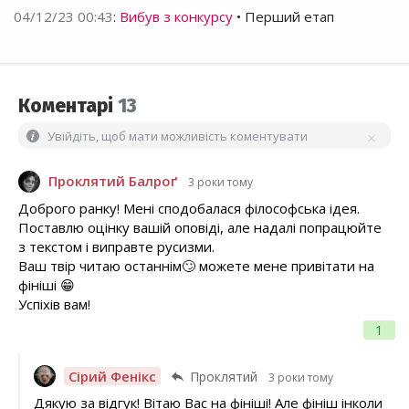
04/12/23 00:43
:
Вибув з конкурсу
• Перший етап
Коментарі
13
Увійдіть, щоб мати можливість коментувати
Проклятий Балроґ
3 роки тому
Доброго ранку! Мені сподобалася філософська ідея.
Поставлю оцінку вашій оповіді, але надалі попрацюйте
з текстом і виправте русизми.
Ваш твір читаю останнім🙄 можете мене привітати на
фініші 😁
Успіхів вам!
1
Сірий Фенікс
Проклятий
3 роки тому
Дякую за відгук! Вітаю Вас на фініші! Але фініш інколи