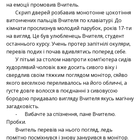
на емоції промовив Вчитель.
Скрип дверей розбавив монотонне цокотіння
витончених пальців Вчителя по клавіатурі. До
кімнати прослизнув молодий парубок, років 17-ти
на вигляд. Це був улюбленець Вчителя, студент
останнього курсу. Учень протер запітнілі окуляри,
перевів подих і почав вдивлятись поперед себе.
У пітьмі за столом навпроти комп’ютера сидів
худорлявий чоловік вже досить сивого віку і
свердлив своїм тяжким поглядом монітор, сяйво
якого веселкою переливалось на його обличчі, а
густе довге волосся в поєднанні з сивовусою
бородою придавало вигляду Вчителя якусь магічну
загадковість.
- Вибачте за спізнення, пане Вчителю.
Пробки.
Вчитель перевів на нього погляд, ледь
помітно посміхнувся і знову занурився в монітор.