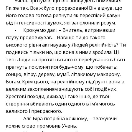
Учень зрозумів, що він знову десь помилився.
Як же так. Все ж було прораховано! Він відчув, що
його голова готова репнути як переспілий кавун
від інтенсивності думок, які заполонили розум.
- Крокуємо далі. – Вчитель, витримавши
паузу продовжував. - Навіщо ти до такого
високого рівня активував у Людей релігійність? Ти
подивись тільки но, що вона з ними зробила. Ці
твої Люди на протязі всього їх перебування в Світі
прагнуть поклонятися будь-чому, що побачать:
сонцю, вітру, дереву, мумії, літаючому макарону,
Богам. Крім цього, на релігійному підґрунті вони з
великим захопленням знищують собі подібних.
Хрестові походи, джихад і таке інше, де твої
створіння вбивають один одного в ім’я чогось
великого і прекрасного.
- Але Віра потрібна кожному, – зважуючи
кожне слово промовив Учень.