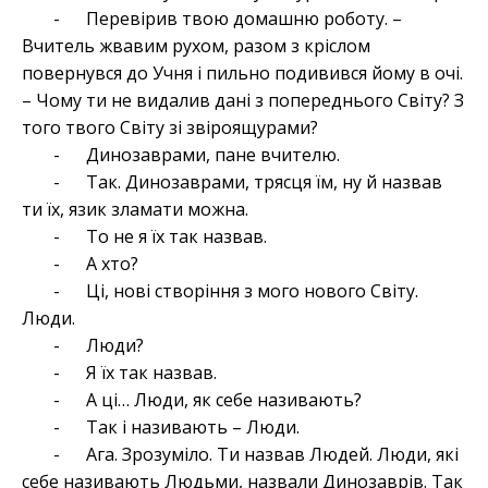
- Перевірив твою домашню роботу. –
Вчитель жвавим рухом, разом з кріслом
повернувся до Учня і пильно подивився йому в очі.
– Чому ти не видалив дані з попереднього Світу? З
того твого Світу зі звіроящурами?
- Динозаврами, пане вчителю.
- Так. Динозаврами, трясця їм, ну й назвав
ти їх, язик зламати можна.
- То не я їх так назвав.
- А хто?
- Ці, нові створіння з мого нового Світу.
Люди.
- Люди?
- Я їх так назвав.
- А ці… Люди, як себе називають?
- Так і називають – Люди.
- Ага. Зрозуміло. Ти назвав Людей. Люди, які
себе називають Людьми, назвали Динозаврів. Так