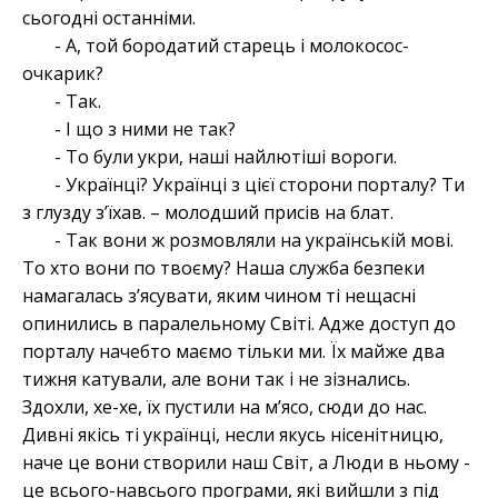
сьогодні останніми.
- А, той бородатий старець і молокосос-
очкарик?
- Так.
- І що з ними не так?
- То були укри, наші найлютіші вороги.
- Українці? Українці з цієї сторони порталу? Ти
з глузду з’їхав. – молодший присів на блат.
- Так вони ж розмовляли на українській мові.
То хто вони по твоєму? Наша служба безпеки
намагалась з’ясувати, яким чином ті нещасні
опинились в паралельному Світі. Адже доступ до
порталу начебто маємо тільки ми. Їх майже два
тижня катували, але вони так і не зізнались.
Здохли, хе-хе, їх пустили на м’ясо, сюди до нас.
Дивні якісь ті українці, несли якусь нісенітницю,
наче це вони створили наш Світ, а Люди в ньому -
це всього-навсього програми, які вийшли з під