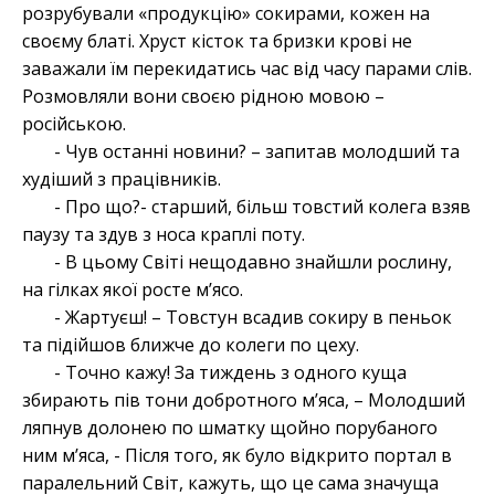
розрубували «продукцію» сокирами, кожен на
своєму блаті. Хруст кісток та бризки крові не
заважали їм перекидатись час від часу парами слів.
Розмовляли вони своєю рідною мовою –
російською.
- Чув останні новини? – запитав молодший та
худіший з працівників.
- Про що?- старший, більш товстий колега взяв
паузу та здув з носа краплі поту.
- В цьому Світі нещодавно знайшли рослину,
на гілках якої росте м’ясо.
- Жартуєш! – Товстун всадив сокиру в пеньок
та підійшов ближче до колеги по цеху.
- Точно кажу! За тиждень з одного куща
збирають пів тони добротного м’яса, – Молодший
ляпнув долонею по шматку щойно порубаного
ним м’яса, - Після того, як було відкрито портал в
паралельний Світ, кажуть, що це сама значуща