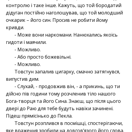
контролю і таке інше. Кажуть, що той бородатий
дідуган постійно наголошував, що той молодший
очкарик – його син. Просив не робити йому
кривди.
- Може вони наркомани. Нанюхались якоїсь
гидоти і маячили.
- Можливо.
- Або просто божевільні.
- Можливо.
Товстун запалив цигарку, смачно затягнувся,
випустив дим.
- Слухай, - продовжив він, - а прикинь, що ти
дійсно пів години тому розчленив тіло нашого
Бога-творця та його Сина. Знаєш, що після цього
двері до Раю для тебе будуть навіки зачинені.
Підеш прямісінько до Пекла.
Товстун розплився в посмішці, спостерігаючи,
яке враження зробили на довгов’язого його слова.