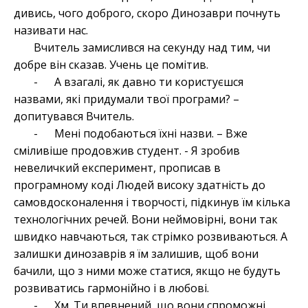
дивись, чого доброго, скоро Динозаври почнуть
називати нас.
Вчитель замислився на секунду над тим, чи
добре він сказав. Учень це помітив.
- А взагалі, як давно ти користуєшся
назвами, які придумали твої програми? –
допитувався Вчитель.
- Мені подобаються їхні назви. – Вже
сміливіше продовжив студент. - Я зробив
невеличкий експеримент, прописав в
програмному коді Людей високу здатність до
самовдосконалення і творчості, підкинув їм кілька
технологічних речей. Вони неймовірні, вони так
швидко навчаються, так стрімко розвиваються. А
залишки динозаврів я їм залишив, щоб вони
бачили, що з ними може статися, якщо не будуть
розвиватись гармонійно і в любові.
- Хм. Ти впевнений, що вони спроможні