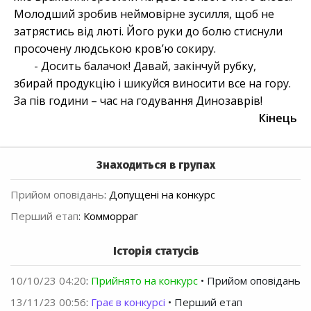
Молодший зробив неймовірне зусилля, щоб не
затрястись від люті. Його руки до болю стиснули
просочену людською кров’ю сокиру.
- Досить балачок! Давай, закінчуй рубку,
збирай продукцію і шикуйся виносити все на гору.
За пів години – час на годування Динозаврів!
Кінець
Знаходиться в групах
Прийом оповідань
:
Допущені на конкурс
Перший етап
:
Комморраг
Історія статусів
10/10/23 04:20
:
Прийнято на конкурс
• Прийом оповідань
13/11/23 00:56
:
Грає в конкурсі
• Перший етап