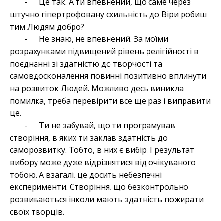
- Це так. А ти впевнений, що саме через
штучно гіпертрофовану схильність до Віри робиш
тим Людям добро?
- Не знаю, не впевнений. За моїми
розрахунками підвищений рівень релігійності в
поєднанні зі здатністю до творчості та
самовдосконалення повинні позитивно вплинути
на розвиток Людей. Можливо десь виникла
помилка, треба перевірити все ще раз і виправити
це.
- Ти не забувай, що ти програмував
створіння, в яких ти заклав здатність до
саморозвитку. Тобто, в них є вибір. І результат
вибору може дуже відрізнятися від очікуваного
тобою. А взагалі, це досить небезпечні
експерименти. Створіння, що безконтрольно
розвиваються інколи мають здатність пожирати
своїх творців.