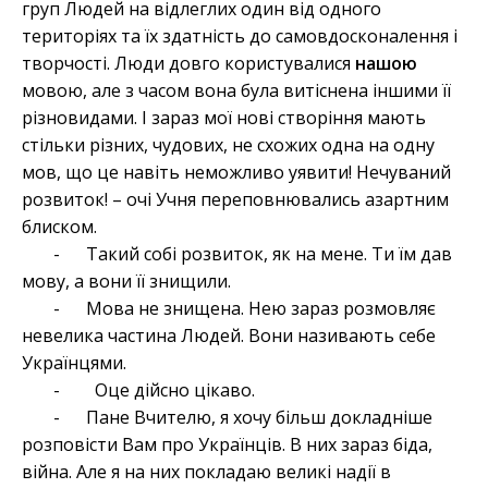
груп Людей на відлеглих один від одного
територіях та їх здатність до самовдосконалення і
творчості. Люди довго користувалися
нашою
мовою, але з часом вона була витіснена іншими її
різновидами. І зараз мої нові створіння мають
стільки різних, чудових, не схожих одна на одну
мов, що це навіть неможливо уявити! Нечуваний
розвиток! – очі Учня переповнювались азартним
блиском.
- Такий собі розвиток, як на мене. Ти їм дав
мову, а вони її знищили.
- Мова не знищена. Нею зараз розмовляє
невелика частина Людей. Вони називають себе
Українцями.
- Оце дійсно цікаво.
- Пане Вчителю, я хочу більш докладніше
розповісти Вам про Українців. В них зараз біда,
війна. Але я на них покладаю великі надії в