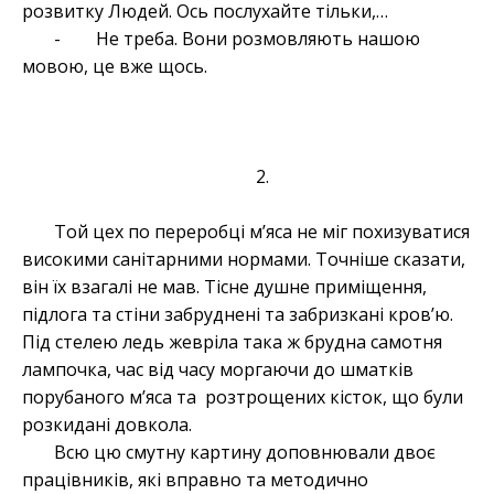
розвитку Людей. Ось послухайте тільки,…
- Не треба. Вони розмовляють нашою
мовою, це вже щось.
2.
Той цех по переробці м’яса не міг похизуватися
високими санітарними нормами. Точніше сказати,
він їх взагалі не мав. Тісне душне приміщення,
підлога та стіни забруднені та забризкані кров’ю.
Під стелею ледь жевріла така ж брудна самотня
лампочка, час від часу моргаючи до шматків
порубаного м’яса та розтрощених кісток, що були
розкидані довкола.
Всю цю смутну картину доповнювали двоє
працівників, які вправно та методично