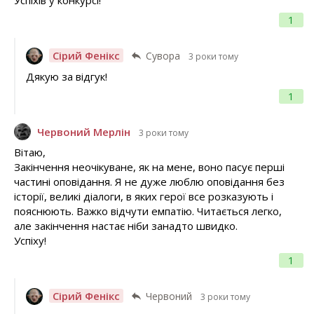
Успіхів у конкурсі!
1
Сірий Фенікс
Сувора
3 роки тому
Дякую за відгук!
1
Червоний Мерлін
3 роки тому
Вітаю,
Закінчення неочікуване, як на мене, воно пасує перші
частині оповідання. Я не дуже люблю оповідання без
історії, великі діалоги, в яких герої все розказують і
пояснюють. Важко відчути емпатію. Читається легко,
але закінчення настає ніби занадто швидко.
Успіху!
1
Сірий Фенікс
Червоний
3 роки тому