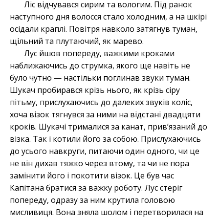
Ліс відчувався сирим та вологим. Під ранок
наступного дня волосся стало холодним, а на шкірі
осідали краплі. Повітря навколо затягнув туман,
щільний та плутаючий, як марево.
Лус йшов попереду, важкими кроками
наближаючись до струмка, якого ще навіть не
було чутно — настільки поглинав звуки туман.
Шукач пробирався крізь нього, як крізь сіру
пітьму, прислухаючись до далеких звуків коліс,
хоча візок тягнувся за ними на відстані двадцяти
кроків. Шукачі трималися за канат, прив’язаний до
візка. Так і котили його за собою. Прислухаючись
до усього навкруги, питаючи один одного, чи це
не він дихав тяжко через втому, та чи не пора
замінити його і покотити візок. Це був час
Капітана братися за важку роботу. Лус стеріг
попереду, одразу за ним крутила головою
мисливиця. Вона зняла шолом і перетворилася на