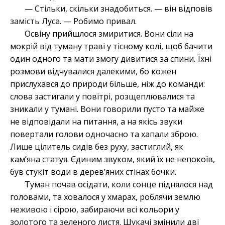
— Стільки, скільки знадобиться. — він відповів
замість Луса. — Робимо привал.
Освіну прийшлося змиритися. Вони сіли на
мокрій від туману траві у тісному колі, щоб бачити
один одного та мати змогу дивитися за спини. Їхні
розмови відчувалися далекими, бо кожен
прислухався до природи більше, ніж до команди:
слова застигали у повітрі, розщеплювалися та
зникали у тумані. Вони говорили пусто та майже
не відповідали на питання, а на якісь звуки
повертали голови одночасно та хапали зброю.
Лише цілитель сидів без руху, застиглий, як
кам’яна статуя. Єдиним звуком, який їх не непокоїв,
був стукіт води в дерев’яних стінах бочки.
Туман почав осідати, коли сонце піднялося над
головами, та ховалося у хмарах, роблячи землю
неживою і сірою, забираючи всі кольори у
золотого та зеленого листя. Шукачі змінили дві