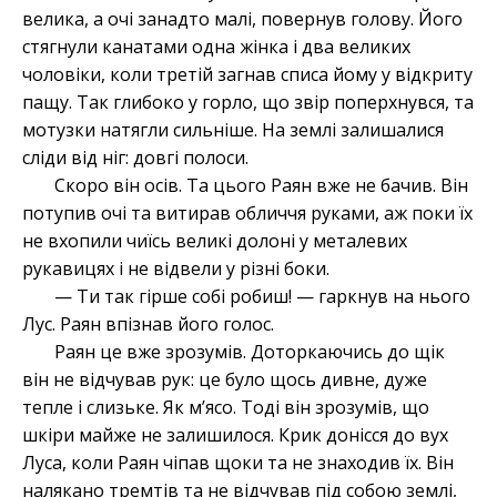
велика, а очі занадто малі, повернув голову. Його
стягнули канатами одна жінка і два великих
чоловіки, коли третій загнав списа йому у відкриту
пащу. Так глибоко у горло, що звір поперхнувся, та
мотузки натягли сильніше. На землі залишалися
сліди від ніг: довгі полоси.
Скоро він осів. Та цього Раян вже не бачив. Він
потупив очі та витирав обличчя руками, аж поки їх
не вхопили чиїсь великі долоні у металевих
рукавицях і не відвели у різні боки.
— Ти так гірше собі робиш! — гаркнув на нього
Лус. Раян впізнав його голос.
Раян це вже зрозумів. Доторкаючись до щік
він не відчував рук: це було щось дивне, дуже
тепле і слизьке. Як мʼясо. Тоді він зрозумів, що
шкіри майже не залишилося. Крик донісся до вух
Луса, коли Раян чіпав щоки та не знаходив їх. Він
налякано тремтів та не відчував під собою землі,