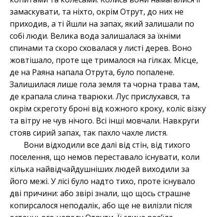
замаскувати, та ніхто, окрім Отрут, до них не
приходив, а ті йшли на запах, який залишали по
собі люди. Велика вода залишалася за їхніми
спинами та скоро сховалася у листі дерев. Воно
жовтішало, проте ще трималося на гілках. Місце,
де на Раяна напала Отрута, було попалене.
Залишилася лише гола земля та чорна трава там,
де крапала слина тварюки. Лус прислухався, та
окрім скреготу броні від кожного кроку, коліс візку
та вітру не чув нічого. Всі інші мовчали. Навкруги
стояв сирий запах, так пахло чахле листя.
Вони відходили все далі від стін, від тихого
поселення, що немов переставало існувати, коли
кілька найвідчайдушніших людей виходили за
його межі. У лісі було надто тихо, проте існувало
дві причини: або звірі знали, що щось страшне
копирсалося неподалік, або ще не вилізли після