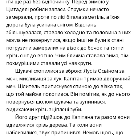
іти ще раз без відпочинку. Перед зимою у
Цитаделі робили запаси. Струмки нечасто
замерзали, проте по лісі бігала заметіль, а їхня
дорога була усипана снігом. Відстань
збільшувалася, ставало холодно та половина з них
могла не повернутися, якщо інші не були в стані
погрузити замерзлих на візок до бочок та тягти
крізь сніг до вогню. Чим ближча ставала зима, тім
похмурішими ставали усі навкруги.
Шукачі схопилися за зброю: Лус із Освіном за
мечі, мисливиця за лук. Капітан тримав дворучний
меч. Цілитель притиснувся спиною до візка так,
що той майже покотився. Він помітив, як до нього
повернувся шолом шукача та зупинився,
видихаючи крізь зціплені зуби.
Його друг підійшов до Капітана та разом вони
вдивлялися крізь дерева. Та коли вони
наблизилися, звук припинився. Немов щось, що