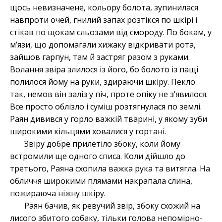
щось невизначене, кольору болота, зупинилася
навпроти очей, гнилий запах розтікся по шкірі і
стікав по щокам сльозами від смороду. По бокам, у
м’язи, що допомагали хижаку відкривати рота,
зайшов гарпун, там й застряг разом з руками.
Волання звіра злилося із його, бо болото із пащі
полилося йому на руки, здираючи шкіру. Пекло
так, немов він заліз у піч, проте опіку не з’явилося.
Все просто облізло і суміш розтягнулася по землі.
Раян дивився у горло важкій тварині, у якому зуби
широкими кільцями ховалися у гортані.
Звіру добре прилетіло збоку, коли йому
встромили ще одного списа. Коли дійшло до
третього, Раяна схопила важка рука та витягла. На
обличчя широкими плямами накрапала слина,
пожираюча ніжну шкіру.
Раян бачив, як ревучий звір, збоку схожий на
лисого збитого собаку, тільки голова непомірно-