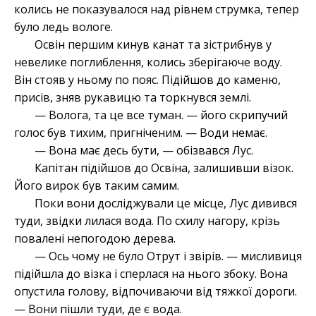
колись не показувалося над рівнем струмка, тепер
було ледь вологе.
Освін першим кинув канат та зістрибнув у
невелике поглиблення, колись зберігаюче воду.
Він стояв у ньому по пояс. Підійшов до каменю,
присів, зняв рукавицю та торкнувся землі.
— Волога, та це все туман. — його скрипучий
голос був тихим, пригніченим. — Води немає.
— Вона має десь бути, — обізвався Лус.
Капітан підійшов до Освіна, залишивши візок.
Його вирок був таким самим.
Поки вони досліджували це місце, Лус дивився
туди, звідки лилася вода. По схилу нагору, крізь
повалені непогодою дерева.
— Ось чому не було Отрут і звірів. — мисливиця
підійшла до візка і сперлася на нього збоку. Вона
опустила голову, відпочиваючи від тяжкої дороги.
— Вони пішли туди, де є вода.