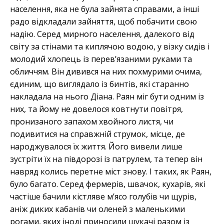
населення, яка не була зайнята справами, а інші
радо відкладали зайняття, щоб побачити свою
надію. Серед мирного населення, далекого від
світу за стінами та киплячою водою, у візку сидів і
молодий хлопець із перев’язаними руками та
обличчям. Він дивився на них похмурими очима,
єдиним, що виглядало із бинтів, які старанно
накладала на нього Діана. Раян міг бути одним із
них, та йому не довелося ковтнути повітря,
пронизаного запахом хвойного листя, чи
подивитися на справжній струмок, місце, де
народжувалося їх життя. Його вивели лише
зустріти їх на півдорозі із патрулем, та тепер він
навряд колись перетне міст знову. І таких, як Раян,
було багато. Серед фермерів, швачок, кухарів, які
частіше бачили кістляве м’ясо голубів чи щурів,
аніж диких кабанів чи оленей з маленькими
рогами, яких іноді приносили шукачі разом із