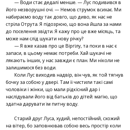
— Води стає дедалі менше. — Лус подивився в
його незворушні очі. — Немов струмок всихає. Ми
набираємо воду так довго, що диво, як нас не
стріла Отрута. Я підозрюю, що вона йшла за нами
до поселення звідти. Я кажу про це вже місяць, та
може нам слід шукати нову річку?
— Я вже казав про це Віргілу, та поки в нас є
запаси, в цьому немає потреби. Хай шукачі не
лякають інших, у нас завжди є план. Ми ніколи не
залишимося без води.
Коли Лус виходив надвір, він чув, як той тягнув
бочку за собою у двері. Там її чистили такі самі
чоловіки і жінки, що мали рідкісний дар і
наслідували його від батьків до дітей: магію, що
здатна дарувати їм питну воду.
Старий друг Луса, худий, непостійний, схожий
на вітер, бо заповнював собою весь простір коли