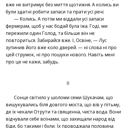
вже не витримує без миття щотижня. А колись ви
були здатні робити запаси та прати усі речі.
— Колись. А потім ми віддали усі запаси
фермерам, щоб у нас бодай була їжа. Годі, ми
пережили один Голод, та більше він не
повториться. Забирайся вже. І, Освіне, — Лус
зупинив його вже коло дверей. — ні слова ні про
цей струмок, ні про пошуки нового. Навіть мені
про це не кажи, забудь.
II
Сонце світило у шоломи семи Шукачам, що
вишукувались біля довгого моста, що вів у пітьму,
де їх чекали Отрути та священна, чиста вода. Вони
відчували себе воїнами, що захищали народ від
біди, бо такими і були. Їх проводжала половина