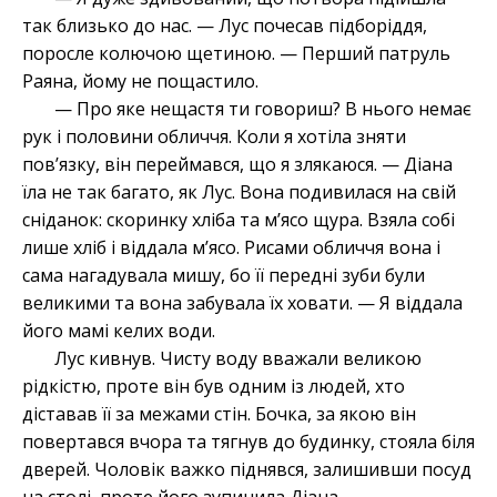
так близько до нас. — Лус почесав підборіддя,
поросле колючою щетиною. — Перший патруль
Раяна, йому не пощастило.
— Про яке нещастя ти говориш? В нього немає
рук і половини обличчя. Коли я хотіла зняти
пов’язку, він переймався, що я злякаюся. — Діана
їла не так багато, як Лус. Вона подивилася на свій
сніданок: скоринку хліба та м’ясо щура. Взяла собі
лише хліб і віддала м’ясо. Рисами обличчя вона і
сама нагадувала мишу, бо її передні зуби були
великими та вона забувала їх ховати. — Я віддала
його мамі келих води.
Лус кивнув. Чисту воду вважали великою
рідкістю, проте він був одним із людей, хто
діставав її за межами стін. Бочка, за якою він
повертався вчора та тягнув до будинку, стояла біля
дверей. Чоловік важко піднявся, залишивши посуд