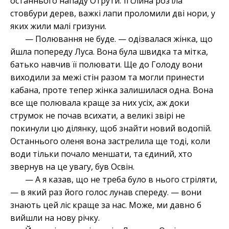
останнього нападу Отрути. Її слина роз’їла
стовбури дерев, важкі лапи проломили дві нори, у
яких жили малі гризуни.
— Полювання не буде. — одізвалася жінка, що
йшла попереду Луса. Вона була швидка та мітка,
батько навчив її полювати. Ще до Голоду вони
виходили за межі стін разом та могли принести
кабана, проте тепер жінка залишилася одна. Вона
все ще полювала краще за них усіх, аж доки
струмок не почав всихати, а великі звірі не
покинули цю ділянку, щоб знайти новий водопій.
Останнього оленя вона застрелила ще тоді, коли
води тільки почало меншати, та єдиний, хто
звернув на це увагу, був Освін.
— А я казав, що не треба було в нього стріляти,
— в який раз його голос лунав спереду. — вони
знають цей ліс краще за нас. Може, ми давно б
вийшли на нову річку.