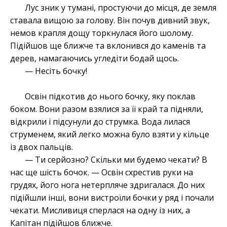
Лус зник у тумані, простуючи до місця, де земля
ставала вищою за голову. Він почув дивний звук,
немов крапля дощу торкнулася його шолому.
Підійшов ще ближче та вклонився до каменів та
дерев, намагаючись угледіти бодай щось.
— Несіть бочку!
Освін підкотив до нього бочку, яку поклав
боком. Вони разом взялися за її край та підняли,
відкрили і підсунули до струмка. Вода лилася
струменем, який легко можна було взяти у кільце
із двох пальців.
— Ти серйозно? Скільки ми будемо чекати? В
нас ще шість бочок. — Освін схрестив руки на
грудях, його нога нетерпляче здригалася. До них
підійшли інші, вони вистроїли бочки у ряд і почали
чекати. Мисливиця сперлася на одну із них, а
Капітан підійшов ближче.