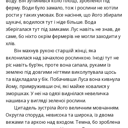
воду. Він зупинився коло площі, зробленої під
ферму. Води було замало, тож і рослини не хотіли
рости у таких умовах. Все насіння, що його збирали
шукачі, водилося тут і ніде більше. Вода
зберігалася тут під замками. Лус навіть не знав, де
саме, бо ніхто окрім фермерів не могли заходити у
хлів.
Він махнув рукою старшій жінці, яка
вклонилася над зачахлою рослинкою. Іноді тут не
ріс навіть бур’ян, проте вона сапала, руками із
землею під довгими нігтями виколупувала щось
та відкладала у бік. Побачивши Луса вона кивнула
йому, примруживши очі, які майже ховалися у
зморшках. У неї на одязі виднілася невеличка
нашивка у вигляді зеленої рослини.
Цитадель зустріла його величним мовчанням.
Округла споруда, невисока та широка, із двома
вежами та аркою над входом. Темна, бо зроблена