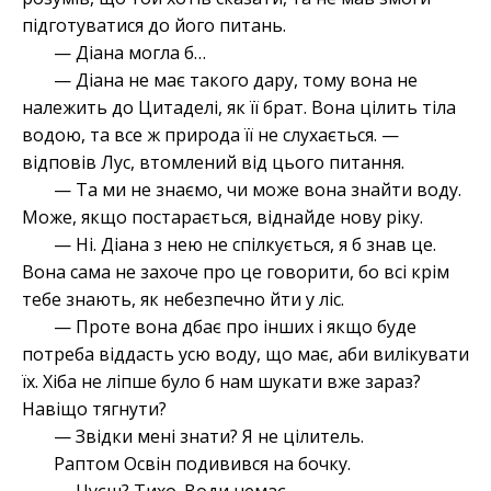
підготуватися до його питань.
— Діана могла б…
— Діана не має такого дару, тому вона не
належить до Цитаделі, як її брат. Вона цілить тіла
водою, та все ж природа її не слухається. —
відповів Лус, втомлений від цього питання.
— Та ми не знаємо, чи може вона знайти воду.
Може, якщо постарається, віднайде нову ріку.
— Ні. Діана з нею не спілкується, я б знав це.
Вона сама не захоче про це говорити, бо всі крім
тебе знають, як небезпечно йти у ліс.
— Проте вона дбає про інших і якщо буде
потреба віддасть усю воду, що має, аби вилікувати
їх. Хіба не ліпше було б нам шукати вже зараз?
Навіщо тягнути?
— Звідки мені знати? Я не цілитель.
Раптом Освін подивився на бочку.