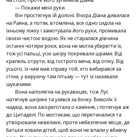
на столі, проте його зупинила Діана.
— Покажи мені руки.
Він простягнув їй долоні. Вчора Діана дивилася
на Раяна, а потім, втомлена, все одно сиділа на
їхньому ліжку і замотувала його руки, промивала
своєю чистою водою. Як не старалася дівчина
останні чотири роки, вона не могла уберегти їх,
тож усі пальці, усю шкіру покривали шрами. Від
крапель отрути, від гострого меча, від опіку. Від
усього, із чим мав справу той, хто вибирався за
стіни, у вируючу там пітьму — тут їх називали
шукачами.
Вона наполягла на рукавицях, тож Лус
натягнув шкіряні та узявся за бочку. Виволік її
надвір, вона заскреготала о каміння, і потягнув аж
до Цитаделі. По мостикам, що перетиналися та
утворювали невелике, проте небезпечне місце, де
батьки ховали дітей, щоб вони не впали у вбивчу