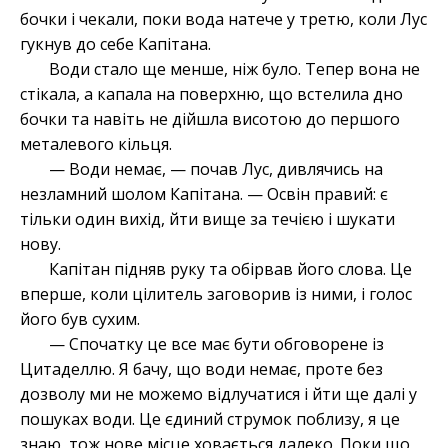
бочки і чекали, поки вода натече у третю, коли Лус
гукнув до себе Капітана.
Води стало ще менше, ніж було. Тепер вона не
стікала, а капала на поверхню, що встелила дно
бочки та навіть не дійшла висотою до першого
металевого кільця.
— Води немає, — почав Лус, дивлячись на
незламний шолом Капітана. — Освін правий: є
тільки один вихід, йти вище за течією і шукати
нову.
Капітан підняв руку та обірвав його слова. Це
вперше, коли цілитель заговорив із ними, і голос
його був сухим.
— Спочатку це все має бути обговорене із
Цитаделлю. Я бачу, що води немає, проте без
дозволу ми не можемо відлучатися і йти ще далі у
пошуках води. Це єдиний струмок поблизу, я це
знаю, тож нове місце ховається далеко. Поки що