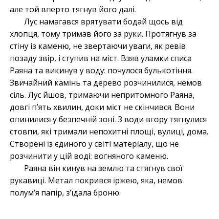
але той вперто тягнув його далі.
Лус намагався врятувати бодай щось від
хлопця, тому тримав його за руки. Протягнув за
стіну із каменю, не звертаючи уваги, як ревів
позаду звір, і ступив на міст. Взяв уламки списа
Раяна та викинув у воду: почулося булькотіння.
Звичайний камінь та дерево розчинилися, немов
сіль. Лус йшов, тримаючи непритомного Раяна,
довгі п’ять хвилин, доки міст не скінчився. Вони
опинилися у безпечній зоні. З води вгору тягнулися
стовпи, які тримали непохитні площі, вулиці, дома.
Створені із єдиного у світі матеріалу, що не
розчинити у цій воді: вогняного каменю.
Раяна він кинув на землю та стягнув свої
рукавиці. Метал покрився іржею, яка, немов
полум’я папір, з’їдала броню.