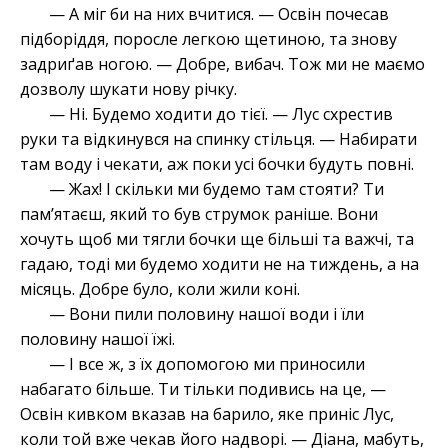
— А міг би на них вчитися. — Освін почесав
підборіддя, поросле легкою щетиною, та знову
задриґав ногою. — Добре, вибач. Тож ми не маємо
дозволу шукати нову річку.
— Ні. Будемо ходити до тієї. — Лус схрестив
руки та відкинувся на спинку стільця. — Набирати
там воду і чекати, аж поки усі бочки будуть повні.
— Жах! І скільки ми будемо там стояти? Ти
пам’ятаєш, який то був струмок раніше. Вони
хочуть щоб ми тягли бочки ще більші та важчі, та
гадаю, тоді ми будемо ходити не на тиждень, а на
місяць. Добре було, коли жили коні.
— Вони пили половину нашої води і їли
половину нашої їжі.
— І все ж, з їх допомогою ми приносили
набагато більше. Ти тільки подивись на це, —
Освін кивком вказав на барило, яке приніс Лус,
коли той вже чекав його надворі. — Діана, мабуть,