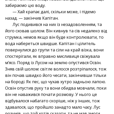
забираємо цю воду.
— Хай крапає далі, скільки може, і підемо
назад. — закінчив Капітан.
Лус подивився на них із незадоволенням, та
його сховав шолом. Він кивнув та сів недалеко від
струмка, немов якщо він буде контролювати, то
вода набереться швидше. Капітан і цілитель
повернулися до групи та сіли на край візка, вони
спостерігали, як вправно мисливиця свіжувала
м’ясо. Поряд із Лусом на землю опустився Освін.
Зняв свій шолом: світле волосся розтріпалося, тож
він почав швидко його чесати, закінчивши тільки
на бороді. Як пес, що чухав хутро задньою лапою.
Освін опустив руку та вони обидва мовчали, поки
він не наважився почати розмову. У нього це
відбувалося набагато скоріше, ніж у інших, тож
здавалося, що пройшло занадто мало часу. Лус
розумів, що той хотів сказати, та не мав змоги