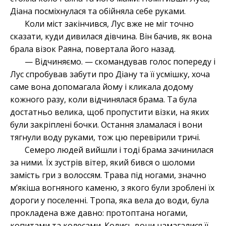
Діана посміхнулася та обійняла себе руками.
Коли міст закінчився, Лус вже не міг точно
сказати, куди дивилася дівчина. Він бачив, як вона
брала візок Раяна, повертала його назад.
— Відчиняємо. — скомандував голос попереду і
Лус спробував забути про Діану та її усмішку, хоча
саме вона допомагала йому і кликала додому
кожного разу, коли відчинялася брама. Та була
достатньо велика, щоб пропустити візки, на яких
були закріплені бочки. Остання зламалася і вони
тягнули воду руками, тож цю перевірили тричі.
Семеро людей вийшли і тоді брама зачинилася
за ними. Їх зустрів вітер, який бився о шоломи
замість гри з волоссям. Трава під ногами, значно
м’якіша вогняного каменю, з якого були зроблені їх
дороги у поселенні. Тропа, яка вела до води, була
прокладена вже давно: протоптана ногами,
копитами та колесами. Колись вони намагалися її