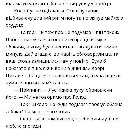
відома усім і кожен бачив її, вируючу у повітрі.
Коли Лус не одізвався, Освін зупинив
відбиваючу дивний ритм ногу та поглянув майже з
осудом:
— Та годі. Ти теж про це подумав. І він також.
Просто ти злякався говорити про це йому в
обличчя, а йому було невигідно згадувати темне
минуле. Дай вгадаю: ви навіть обговорили це, та
ваші слова залишилися там у повітрі. Було б
набагато ліпше, якби вони відчиняли двері
Цитаделі, бо це все залишиться там, а їм краще не
думати, що всі пам’ятають.
— Припини. — Лус підняв руку, обриваючи
його. — Ми не говоримо про Голод.
— Так? Шкода. То куди поділася твоя улюблена
собака? Ти мені не розповів.
— Якщо ти не замовкнеш, я тебе виведу. Я не
люблю спогади.