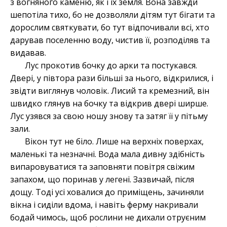
з вогняного каменю, як і їх земля. Вона завжди
шепотіла тихо, бо не дозволяли дітям тут бігати та
дорослим святкувати, бо тут відпочивали всі, хто
дарував поселенню воду, чистив її, розподіляв та
видавав.
Лус прокотив бочку до арки та постукався.
Двері, у півтора рази більші за нього, відкрилися, і
звідти виглянув чоловік. Лисий та кремезний, він
швидко глянув на бочку та відкрив двері ширше.
Лус узявся за свою ношу знову та затяг її у пітьму
зали.
Вікон тут не біло. Лише на верхніх поверхах,
маленькі та незначні. Вода мала дивну здібність
випаровуватися та заповняти повітря свіжим
запахом, що поринав у легені. Зазвичай, після
дощу. Тоді усі ховалися до приміщень, зачиняли
вікна і сиділи вдома, і навіть ферму накривали
бодай чимось, щоб рослини не дихали отруєним