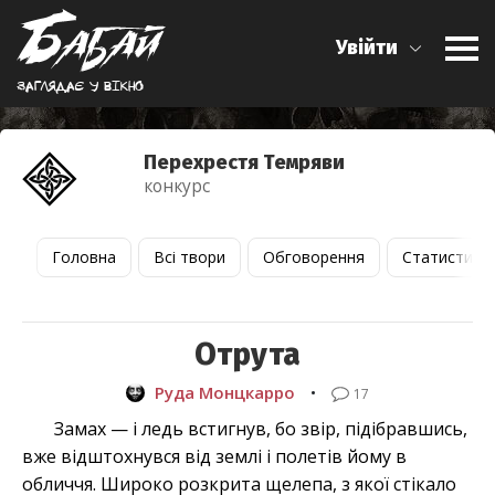
Увійти
Заглядає у вiкно
Перехрестя Темряви
конкурс
Головна
Всі твори
Обговорення
Статистика
Отрута
Руда Монцкарро
•
17
Замах — і ледь встигнув, бо звір, підібравшись,
вже відштохнувся від землі і полетів йому в
обличчя. Широко розкрита щелепа, з якої стікало