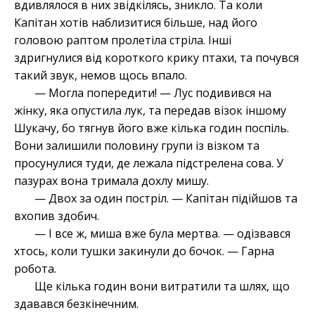
вдивлялося в них звідкілясь, зникло. Та коли
Капітан хотів наблизитися більше, над його
головою раптом пролетіла стріла. Інші
здригнулися від короткого крику птахи, та почувся
такий звук, немов щось впало.
— Могла попередити! — Лус подивився на
жінку, яка опустила лук, та передав візок іншому
Шукачу, бо тягнув його вже кілька годин поспіль.
Вони залишили половину групи із візком та
просунулися туди, де лежала підстрелена сова. У
пазурах вона тримала дохлу мишу.
— Двох за один постріл. — Капітан підійшов та
вхопив здобич.
— І все ж, миша вже була мертва. — одізвався
хтось, коли тушки закинули до бочок. — Гарна
робота.
Ще кілька годин вони витратили та шлях, що
здавався безкінечним.