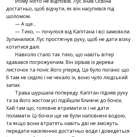
Йому ніхто не відповів. Лус знав Освіна
достатньо, щоб відчути, як він насупився під
шоломом.
— А ще…
— Тихо, — почулося від Капітана і всі замовкли.
Зупинилися. Лус простягнув руку, щоб не дати візку
котитися далі.
Навколо стало так тихо, що навіть вітер
здавався погрожуючим. Він зірвав із дерева
листочок та поніс його уперед. Це було погано: що
б там не сиділо і не чекало їх, воно чуло людський
запах.
Трава шуршала попереду. Капітан підняв руку
та за його жестом усі підійшли ближче до бочок.
Хай там що, головне втримати їх ї не дати
поламати. Ці бочки ще не були наповнені водою,
та якщо вони втратять навіть дві не зможуть
передати населенню достатньо води і доведеться