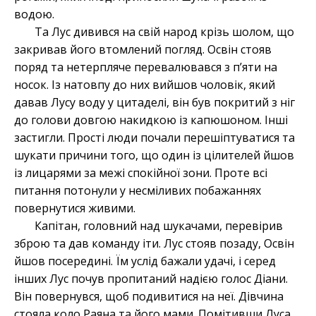
водою.
Та Лус дивився на свій народ крізь шолом, що
закривав його втомлений погляд. Освін стояв
поряд та нетерпляче перевалювався з п’яти на
носок. Із натовпу до них вийшов чоловік, який
давав Лусу воду у цитаделі, він був покритий з ніг
до голови довгою накидкою із капюшоном. Інші
застигли. Прості люди почали перешіптуватися та
шукати причини того, що один із цілителей йшов
із лицарями за межі спокійної зони. Проте всі
питання потонули у несміливих побажаннях
повернутися живими.
Капітан, головний над шукачами, перевірив
зброю та дав команду іти. Лус стояв позаду, Освін
йшов посередині. Їм услід бажали удачі, і серед
інших Лус почув пропитаний надією голос Діани.
Він повернувся, щоб подивитися на неї. Дівчина
стояла коло Раяна та його мами. Помітивши Луса,