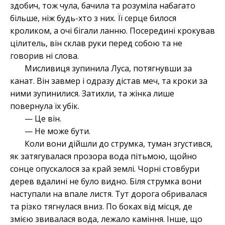
здобич, тож чула, бачила та розуміла набагато
більше, ніж будь-хто з них. Її серце билося
кроликом, а очі бігали ланню. Посередині крокував
цілитель, він склав руки перед собою та не
говорив ні слова.
Мисливиця зупинила Луса, потягнувши за
канат. Він завмер і одразу дістав меч, та кроки за
ними зупинилися. Затихли, та жінка лише
повернула їх убік.
— Це він.
— Не може бути.
Коли вони дійшли до струмка, туман згустився,
як затягувалася прозора вода пітьмою, щойно
сонце опускалося за край землі. Чорні стовбури
дерев вдалині не було видно. Біля струмка вони
наступали на впале листя. Тут дорога обривалася
та різко тягнулася вниз. По боках від місця, де
змією звивалася вода, лежало каміння. Інше, що