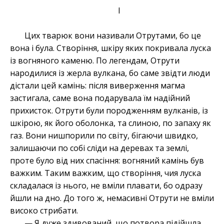
I
Цих тварюк вони називали Отрутами, бо це
вона і була. Створіння, шкіру яких покривала луска
із вогняного каменю. По легендам, Отрути
народилися із жерла вулкана, бо саме звідти люди
дістали цей камінь: після виверження магма
застигала, саме вона подарувала їм надійний
прихисток. Отрути були породженням вулканів, із
шкірою, як його оболонка, та слиною, по запаху як
газ. Вони нишпорили по світу, бігаючи швидко,
залишаючи по собі сліди на деревах та землі,
проте було від них спасіння: вогняний камінь був
важким. Таким важким, що створіння, чия луска
складалася із нього, не вміли плавати, бо одразу
йшли на дно. До того ж, немасивні Отрути не вміли
високо стрибати.
— Я дуже здивований, що потвора підійшла