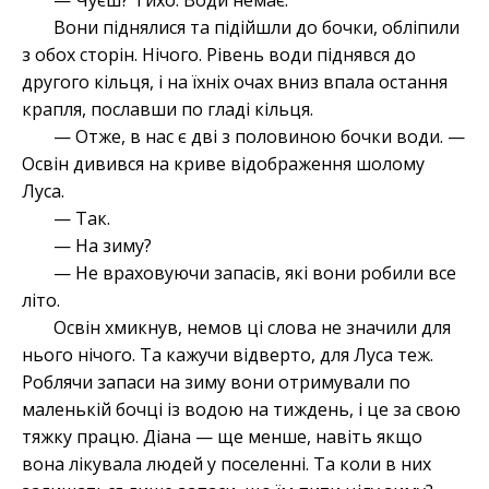
— Чуєш? Тихо. Води немає.
Вони піднялися та підійшли до бочки, обліпили
з обох сторін. Нічого. Рівень води піднявся до
другого кільця, і на їхніх очах вниз впала остання
крапля, пославши по гладі кільця.
— Отже, в нас є дві з половиною бочки води. —
Освін дивився на криве відображення шолому
Луса.
— Так.
— На зиму?
— Не враховуючи запасів, які вони робили все
літо.
Освін хмикнув, немов ці слова не значили для
нього нічого. Та кажучи відверто, для Луса теж.
Роблячи запаси на зиму вони отримували по
маленькій бочці із водою на тиждень, і це за свою
тяжку працю. Діана — ще менше, навіть якщо
вона лікувала людей у поселенні. Та коли в них