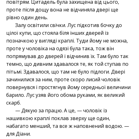
повітрям. Цитадель була захищена від цього,
проте після дощу вона не відчиняла двері ще
рівно один день.
Залу освітили свічки. Лус підкотив бочку до
цілої купи, що стояла біля інших дверей із
позначкою у вигляді краплі. Туди йому не можна,
проте у чоловіка на одязі була така, тож він
попрямував до дверей і відчинив їх. Там було так
темно, що дивним здавалося те, як той ступав по
пітьмі. Здавалося, що там не було підлоги. Двері
зачинилися за ним, проте скоро лисий чоловік
повернувся і простягнув йому середньої величини
барило. Лус узяв його обома руками, як великий
скарб.
— Дякую за працю. А це, — чоловік із
нашивкою краплі поклав зверху ще один,
набагато менший, та все ж наповнений водою. —
для Діани.