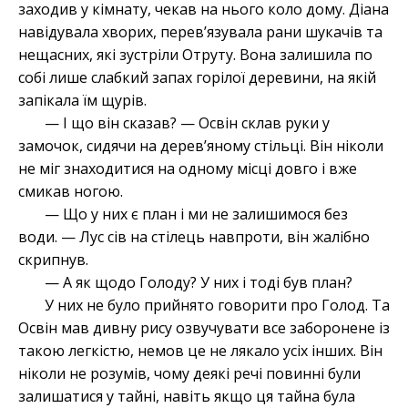
заходив у кімнату, чекав на нього коло дому. Діана
навідувала хворих, перев’язувала рани шукачів та
нещасних, які зустріли Отруту. Вона залишила по
собі лише слабкий запах горілої деревини, на якій
запікала їм щурів.
— І що він сказав? — Освін склав руки у
замочок, сидячи на дерев’яному стільці. Він ніколи
не міг знаходитися на одному місці довго і вже
смикав ногою.
— Що у них є план і ми не залишимося без
води. — Лус сів на стілець навпроти, він жалібно
скрипнув.
— А як щодо Голоду? У них і тоді був план?
У них не було прийнято говорити про Голод. Та
Освін мав дивну рису озвучувати все заборонене із
такою легкістю, немов це не лякало усіх інших. Він
ніколи не розумів, чому деякі речі повинні були
залишатися у тайні, навіть якщо ця тайна була