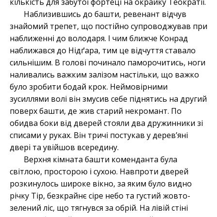
кількість для забутої фортеці на окрайку Теократії.
Наблизившись до башти, ревенант відчув
знайомий трепет, що постійно супроводжував при
наближенні до володаря. І чим ближче Конрад
наближався до Нідґара, тим це відчуття ставало
сильнішим. В голові починало паморочитись, ноги
наливались важким залізом настільки, що важко
було зробити бодай крок. Неймовірними
зусиллями волі він змусив себе піднятись на другий
поверх башти, де жив старий некромант. По
обидва боки від дверей стояли два дружинники зі
списами у руках. Він тричі постукав у дерев’яні
двері та увійшов всередину.
Верхня кімната башти коменданта була
світлою, просторою і сухою. Навпроти дверей
розкинулось широке вікно, за яким було видно
річку Тір, безкрайнє сіре небо та густий жовто-
зелений ліс, що тягнувся за обрій. На лівій стіні