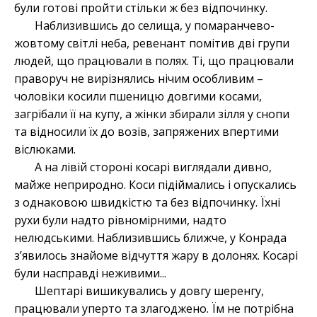
були готові пройти стільки ж без відпочинку.
Наблизившись до селища, у помаранчево-
жовтому світлі неба, ревенант помітив дві групи
людей, що працювали в полях. Ті, що працювали
праворуч не вирізнялись нічим особливим –
чоловіки косили пшеницю довгими косами,
загрібали її на купу, а жінки збирали зілля у снопи
та відносили їх до возів, запряжених впертими
віслюками.
А на лівій стороні косарі виглядали дивно,
майже неприродно. Коси підіймались і опускались
з однаковою швидкістю та без відпочинку. Їхні
рухи були надто рівномірними, надто
нелюдськими. Наблизившись ближче, у Конрада
з’явилось знайоме відчуття жару в долонях. Косарі
були насправді неживими...
Шептарі вишикувались у довгу шеренгу,
працювали уперто та злагоджено. Їм не потрібна