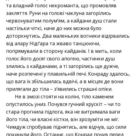
та владний голос некроманта, що промовляв
закляття. Руни на голові чаклуна загорілись
червонуватим полум’ям, а кайдани душ стали
настільки чіткі, наче до них можна було
доторкнутись. Два маленьких вогники відірвались
від алару Нідґара та жваво танцюючи,
попрямували в сторону кайданів. І в мить, коли
голос його досяг свого апогею, частинки душ
злились з кайданами, а ті загорілись ще дужче,
наче розпечені у плавильній печі. Конраду здалось,
що вага їх збільшилась вдвічі, а в місцях де вони
прилягали до тіла – з’явились страшні опіки.
Не
в змозі
стояти на коліні, тіло каменем
опустилось униз. Почувся гучний хрускіт – чи то
стара прогнила підлога, яка не витримала ваги
його тіла, чи власні кістки, він зрозуміти не міг.
Чимдуж спробував піднятись, але відчув, що сили
покинули його. Останнє, що Конрад почув перед