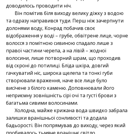
доводилось проводити ніч.
Він помітив біля виходу велику діжку з водою
та одразу направився туди. Перш ніж зачерпнути
долонями воду, Конрад побачив своє
відображення у воді – грубе, обвітрене лице, чорне
волосся з помітною сивиною спадало лише з
правої частини черепа, а на лівій – жодної
волосини, лише потворний шрам, що проходив
від скроні до потилиці. Бліда шкіра, довгий
гачкуватий ніс, широка щелепа та тонкі губи
створювали враження, наче все лице було
висічене з білого каменю. Доповнювали його
неприємну зовнішність сірі очі та густі брови з
багатьма сивими волосинами.
Холодна, майже крижана вода швидко забрала
залишки вранішньої сонливості та додала
бадьорості. Він попрямував до виходу, через який
пробивалось тьмяне вранішнє світло.