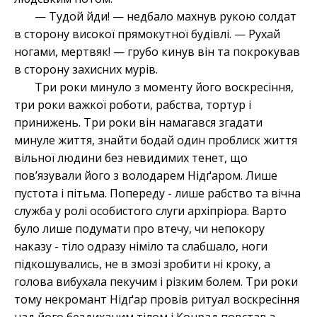
— Тудой йди! — недбало махнув рукою солдат
в сторону високої прямокутної будівлі. — Рухай
ногами, мертвяк! — грубо кинув він та покрокував
в сторону захисних мурів.
Три роки минуло з моменту його воскресіння,
три роки важкої роботи, рабства, тортур і
принижень. Три роки він намагався згадати
минуле життя, знайти бодай один проблиск життя
вільної людини без невидимих тенет, що
пов’язували його з володарем Нід
ґаром. Лише
пустота і пітьма. Попереду - лише рабство та вічна
служба у ролі особистого слуги архіпріора. Варто
було лише подумати про втечу, чи непокору
наказу - тіло одразу німіло та слабшало, ноги
підкошувались, не в змозі зробити ні кроку, а
голова вибухала пекучим і різким болем. Три роки
тому некромант Нідґ
ар провів ритуал воскресіння