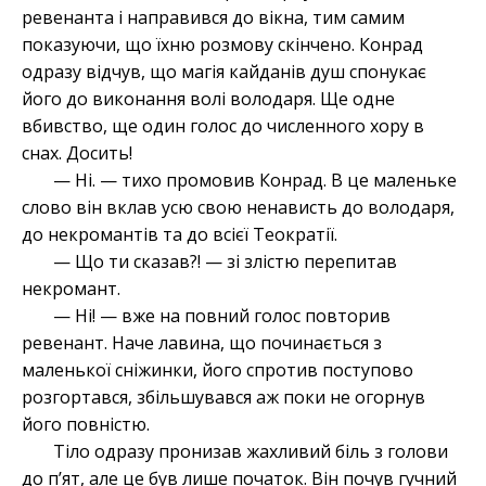
ревенанта і направився до вікна, тим самим
показуючи, що їхню розмову скінчено. Конрад
одразу відчув, що магія кайданів душ спонукає
його до виконання волі володаря. Ще одне
вбивство, ще один голос до численного хору в
снах. Досить!
— Ні. — тихо промовив Конрад. В це маленьке
слово він вклав усю свою ненависть до володаря,
до некромантів та до всієї Теократії.
— Що ти сказав?! — зі злістю перепитав
некромант.
— Ні! — вже на повний голос повторив
ревенант. Наче лавина, що починається з
маленької сніжинки, його спротив поступово
розгортався, збільшувався аж поки не огорнув
його повністю.
Тіло одразу пронизав жахливий біль з голови
до п’ят, але це був лише початок. Він почув гучний