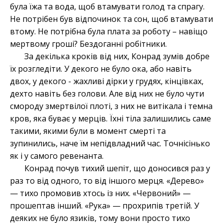
була їжа та вода, щоб втамувати голод та спрагу.
Не потрібен був відпочинок та сон, щоб втамувати
втому. Не потрібна була плата за роботу – навіщо
мертвому гроші? Бездоганні робітники.
За декілька кроків від них, Конрад зумів добре
їх розгледіти. У декого не було ока, або навіть
двох, у декого - жахливі дірки у грудях, кінцівках,
дехто навіть без голови. Але від них не було чути
смороду змертвілої плоті, з них не витікала і темна
кров, яка буває у мерців. Їхні тіла залишились саме
такими, якими були в момент смерті та
зупинились, наче їм непідвладний час. Точнісінько
як і у самого ревенанта.
Конрад почув тихий шепіт, що доносився раз у
раз то від одного, то від іншого мерця. «Дерево»
— тихо промовив хтось із них. «Червоний» —
прошептав інший. «Рука» — прохрипів третій. У
деяких не було язиків, тому вони просто тихо