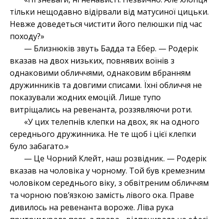
тільки нещодавно відірвали від матусиної цицьки.
Невже доведеться чистити його пелюшки під час
походу?»
— Близнюків звуть Бадда та Ебер. — Родерік
вказав на двох низьких, повнявих воїнів з
однаковими обличчями, однаковим вбранням
дружинників та довгими списами. Їхні обличчя не
показували жодних емоцій. Лише тупо
витріщались на ревенанта, роззявляючи роти.
«У цих телепнів клепки на двох, як на одного
середнього дружинника. Не те щоб і цієї клепки
було забагато.»
— Це Чорний Клейт, наш розвідник. — Родерік
вказав на чоловіка у чорному. Той був кремезним
чоловіком
середнього віку, з обвітреним обличчям
та чорною пов’язкою замість лівого ока. Праве
дивилось на ревенанта вороже. Ліва рука