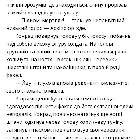
ніж він зрозумів, де знаходиться, спину прорізав
різкий біль від другого удару.
— Підйом, мертвяк! — гаркнув непривітний
низький голос. — Архіпріор жде.
Конрад повернув голову у бік голосу і побачив
над собою високу фігуру солдата. На голові
круглий сталевий шолом, тіло покривала дірява
кольчуга, на ногах – високі шкіряні черевики,
шерстяні штани та наколінники, в правій руці
факел.
— Йду, – глухо відповів ревенант, вилазячи зі
свого спального мішка.
В приміщенні було зовсім темно і солдат
здогадався піднести факел до його складеної одежі
неподалік. Конрад повільно натягнув ще вогкі
штани, одягнув через голову коричневу туніку,
затягнув її паском, повільно взув свої черевики.
Солдат весь цей час стояв неподалік і нетерпляче