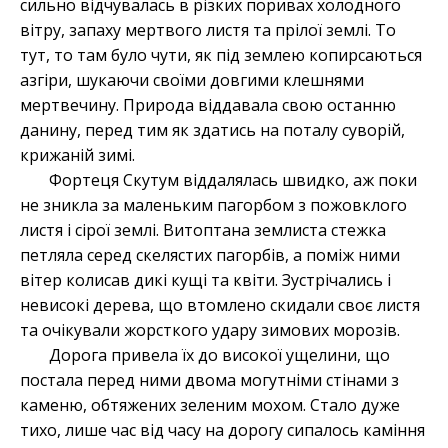
сильно відчувалась в різких поривах холодного
вітру, запаху мертвого листя та прілої землі. То
тут, то там було чути, як під землею копирсаються
азгіри, шукаючи своїми довгими клешнями
мертвечину. Природа віддавала свою останню
данину, перед тим як здатись на поталу суворій,
крижаній зимі.
Фортеця Скутум віддалялась швидко, аж поки
не зникла за маленьким пагорбом з пожовклого
листя і сірої землі. Витоптана землиста стежка
петляла серед скелястих пагорбів, а поміж ними
вітер колисав дикі кущі та квіти. Зустрічались і
невисокі дерева, що втомлено скидали своє листя
та очікували жорсткого удару зимових морозів.
Дорога привела їх до високої ущелини, що
постала перед ними двома могутніми стінами з
каменю, обтяжених зеленим мохом. Стало дуже
тихо, лише час від часу на дорогу сипалось каміння