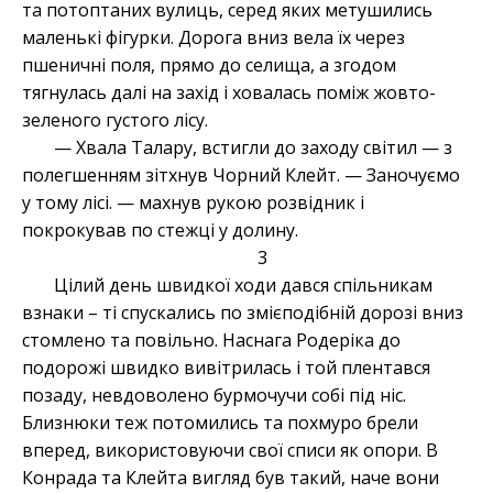
та потоптаних вулиць, серед яких метушились
маленькі фігурки. Дорога вниз вела їх через
пшеничні поля, прямо до селища, а згодом
тягнулась далі на захід і ховалась поміж жовто-
зеленого густого лісу.
— Хвала Талару, встигли до заходу світил — з
полегшенням зітхнув Чорний Клейт. — Заночуємо
у тому лісі. — махнув рукою розвідник і
покрокував по стежці у долину.
3
Цілий день швидкої ходи дався спільникам
взнаки – ті спускались по змієподібній дорозі вниз
стомлено та повільно. Наснага Родеріка до
подорожі швидко вивітрилась і той плентався
позаду, невдоволено бурмочучи собі під ніс.
Близнюки теж потомились та похмуро брели
вперед, використовуючи свої списи як опори. В
Конрада та Клейта вигляд був такий, наче вони