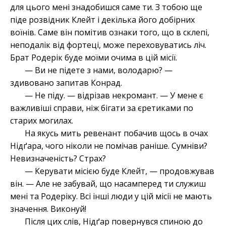
для цього мені знадобишся саме ти. З тобою ще
піде розвідник Клейт і декілька його добірних
воїнів. Саме він помітив ознаки того, що в склепі,
неподалік від фортеці, може переховуватись ліч.
Брат Родерік буде моїми очима в цій місії.
— Ви не підете з нами, володарю? —
здивовано запитав Конрад.
— Не піду. — відрізав некромант. — У мене є
важливіші справи, ніж бігати за єретиками по
старих могилах.
На якусь мить ревенант побачив щось в очах
Нідґара, чого ніколи не помічав раніше. Сумніви?
Невизначеність? Страх?
— Керувати місією буде Клейт, — продовжував
він. — Але не забувай, що насамперед ти служиш
мені та Родеріку. Всі інші люди у цій місії не мають
значення. Виконуй!
Після цих слів, Нідґар повернувся спиною до