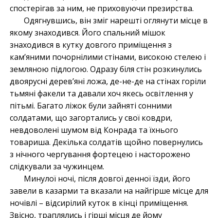
спостерігав за ним, не приховуючи презирства.
Одягнувшись, він зміг нарешті оглянути місце в
якому знаходився. Його спальний мішок
знаходився в кутку довгого приміщення з
кам’яними почорнілими стінами, високою стелею і
земляною підлогою. Одразу біля стін розкинулись
двоярусні дерев’яні ложа, де-не-де на стінах горіли
тьмяні факели та давали хоч якесь освітлення у
пітьмі. Багато ліжок були зайняті сонними
солдатами, що загортались у свої ковдри,
невдоволені шумом від Конрада та їхнього
товариша. Декілька солдатів щойно повернулись
з нічного чергування фортецею і насторожено
слідкували за чужинцем.
Минулої ночі, після довгої денної їзди, його
завели в казарми та вказали на найгірше місце для
ночівлі – відсирілий куток в кінці приміщення.
Звісно, траплялись і гірші місця де йому