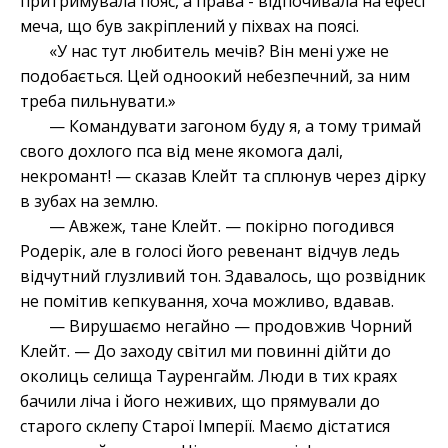
притримувала пояс, а права - відпочивала на ефесі
меча, що був закріплений у піхвах на поясі.
«У нас тут любитель мечів? Він мені уже не
подобається. Цей одноокий небезпечний, за ним
треба пильнувати.»
— Командувати загоном буду я, а тому тримай
свого дохлого пса від мене якомога далі,
некромант! — сказав Клейт та сплюнув через дірку
в зубах на землю.
— Авжеж, тане Клейт. — покірно погодився
Родерік, але в голосі його ревенант відчув ледь
відчутний глузливий тон. Здавалось, що розвідник
не помітив кепкування, хоча можливо, вдавав.
— Вирушаємо негайно — продовжив Чорний
Клейт. — До заходу світил ми повинні дійти до
околиць селища Тауренгайм. Люди в тих краях
бачили ліча і його неживих, що прямували до
старого склепу Старої Імперії.
Маємо дістатися