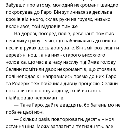
Забувши про втому, молодий некромант швидко
покрокував до Гаро. Він зупинився за декілька
кроків від нього, склав руки на грудях, низько
вклонився, той відповів тим же.
На дорозі, посеред полів, ревенант помітив
невелику групу селян, що наближались до них та
несли в руках щось довгувате. Він зміг розгледіти
дерев’яні ноші, а на них - старого висохлого
чоловіка, що час від часу насилу підіймав голову.
Селяни помітили двох некромантів, що стояли в
полі неподалік і направились прямо до них. Гаро
та Родерік теж побачили дивну процесію. Селяни
поклали свою ношу додолу, їхній ватажок
підійшов до некромантів.
— Тане Гаро, дайте двадцять, бо батень мо не
побаче цьої ночі.
— Скільки разів повторювати, десять – моя
остання ціна. Можу заплатити п’ятнадцять, але