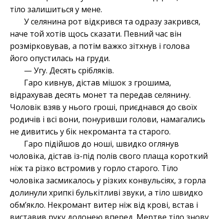
тіло залишиться у мене.
У селянина рот відкрився та одразу закрився,
наче той хотів щось сказати. Певний час він
розмірковував, а потім важко зітхнув і голова
його опустилась на груди.
— Угу. Десять срібляків.
Гаро кивнув, дістав мішок з грошима,
відрахував десять монет та передав селянину.
Чоловік взяв у нього гроші, приєднався до своїх
родичів і всі вони, понуривши голови, намагались
не дивитись у бік некроманта та старого.
Гаро підійшов до ноші, швидко оглянув
чоловіка, дістав із-під полів свого плаща короткий
ніж та різко встромив у горло старого. Тіло
чоловіка засмикалось у різких конвульсіях, з горла
долинули хрипкі булькітливі звуки, а тіло швидко
обм’якло. Некромант витер ніж від крові, встав і
виставив руку долонею вперед. Мертве тіло знову