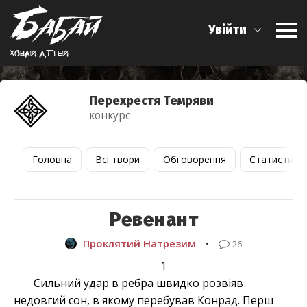
Увійти
Ховай дiтей
Перехрестя Темряви
конкурс
Головна
Всі твори
Обговорення
Статистика
Ревенант
Проклятий Натрезим
•
26
1
Сильний удар в ребра швидко розвіяв
недовгий сон, в якому перебував Конрад. Перш