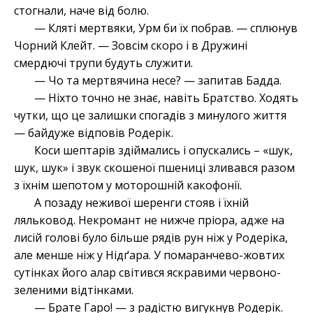
стогнали, наче від болю.
— Кляті мертвяки, Урм би їх побрав. — сплюнув
Чорний Клейт. — Зовсім скоро і в Дружині
смердючі трупи будуть служити.
— Чо та мертвячина несе? — запитав Бадда.
— Ніхто точно не знає, навіть Братство. Ходять
чутки, що це залишки спогадів з минулого життя
— байдуже відповів Родерік.
Коси шептарів здіймались і опускались – «шук,
шук, шук» і звук скошеної пшениці зливався разом
з їхнім шепотом у моторошній какофонії.
А позаду неживої шеренги стояв і їхній
ляльковод. Некромант не нижче пріора, адже на
лисій голові було більше рядів рун ніж у Родеріка,
але менше ніж у Нідґара. У помаранчево-жовтих
сутінках його алар світився яскравими червоно-
зеленими відтінками.
— Брате Гаро! — з радістю вигукнув Родерік.