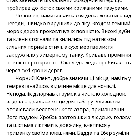
Став завивати шквальний холодний вітер, що
пробирав до кісток своїми крижаними пазурами.
Чоловіки, намагаючись хоч десь сховатись від
негоди, швидко вирушили до лісу. Згодом темний
морок дерев проковтнув їх повністю. Високі дуби
та клени стогнали та хилились під натиском
сильних поривів стихії, а сухе мертве листя
закружляло у химерному танку. Криваве проміння
повністю розкритого Ока ледь-ледь пробивалось
через сухі крони дерев.
Чорний Клейт, добре знаючи ці місця, навіть у
темряві знайшов відмінне місце для ночівлі.
Неподалік дзюрчав струмок з чистою холодною
водою – ідеальне місце для табору. Близнюки
вполювали велетенського азгіра, приманивши
його падлом. Хробак завтовшки з людську голову
та шістьма ліктями в довжину, вчепився у
приманку своїми клешнями. Бадда та Ебер зуміли