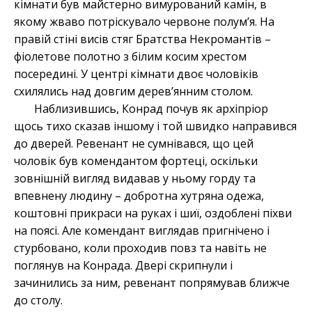
кімнати був майстерно вимурований камін, в
якому жваво потріскувало червоне полум’я. На
правій стіні висів стяг Братства Некромантів –
фіолетове полотно з білим косим хрестом
посередині. У центрі кімнати двоє чоловіків
схилялись над довгим дерев’янним столом.
Наблизившись, Конрад почув як архіпріор
щось тихо сказав іншому і той швидко направився
до дверей. Ревенант не сумнівався, що цей
чоловік був комендантом фортеці, оскільки
зовнішній вигляд видавав у ньому горду та
впевнену людину – добротна хутряна одежа,
коштовні прикраси на руках і шиї, оздоблені піхви
на поясі. Але комендант виглядав пригнічено і
стурбовано, коли проходив повз та навіть не
поглянув на Конрада. Двері скрипнули і
зачинились за ним, ревенант попрямував ближче
до столу.