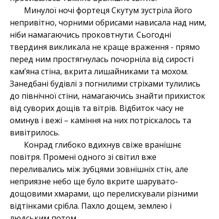
Минулої ночі фортеця Скутум зустріла його
непривітно, чорними обрисами нависала над ним,
ніби намагаючись проковтнути. Сьогодні
твердиня викликала не краще враження - прямо
перед ним простягнулась почорніла від сирості
кам’яна стіна, вкрита лишайниками та мохом.
Занедбані будівлі з погнилими стріхами тулились
до північної стіни, намагаючись знайти прихисток
від суворих дощів та вітрів. Відбиток часу не
оминув і вежі – каміння на них потріскалось та
вивітрилось.
Конрад глибоко вдихнув свіже вранішнє
повітря. Промені одного зі світил вже
переливались між зубцями зовнішніх стін, але
неприязне небо ще було вкрите шарувато-
дощовими хмарами, що перелискували різними
відтінками срібла. Пахло дощем, землею і
людським потом.