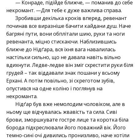
— Конраде, підійде ближче, — поманив до себе
некромант. —Для тебе є дуже важлива справа.
Зробивши декілька кроків вперед, ревенант
починав все виразніше бачити кайдани душ. Наче
багряні пути, вони обплітали шию, руки та ноги
ревенанта, міцно стискаючи. Наблизившись
ближче до Нідґара, вся їхня вага навалилась
настільки сильно, що не давала навіть вільно
вдихнути. Ледве-ледве він зміг схрестити руки біля
грудей – так віддавали знак пошани у всьому
Ерхані. А потім повільно, зі скреготом зубів,
опустився на одне коліно і поглянув на
некроманта.
Нідґар був вже немолодим чоловіком, але в
ньому ще відчувалась жвавість та сила. Сиві
брови, зморшкувате гостре лице та коротка біла
борода підкреслювали його поважний вік. Його
темно-сині очі дивились пронизливо, наче хотіли