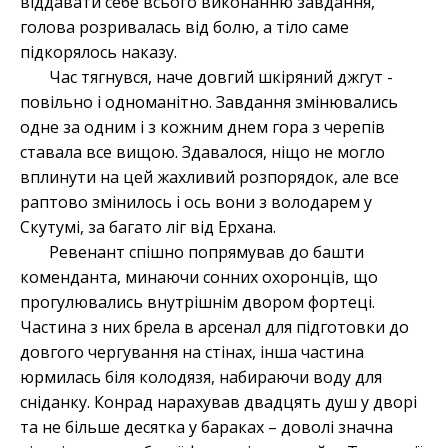
віддавати себе всього виконанню завдання,
голова розривалась від болю, а тіло саме
підкорялось наказу.
Час тягнувся, наче довгий шкіряний джгут -
повільно і одноманітно. Завдання змінювались
одне за одним і з кожним днем гора з черепів
ставала все вищою. Здавалося, ніщо не могло
вплинути на цей жахливий розпорядок, але все
раптово змінилось і ось вони з володарем у
Скутумі, за багато ліг від Ерхана.
Ревенант спішно попрямував до башти
коменданта, минаючи сонних охоронців, що
прогулювались внутрішнім двором фортеці.
Частина з них брела в арсенал для підготовки до
довгого чергування на стінах, інша частина
юрмилась біля колодязя, набираючи воду для
сніданку. Конрад нарахував двадцять душ у дворі
та не більше десятка у бараках – доволі значна