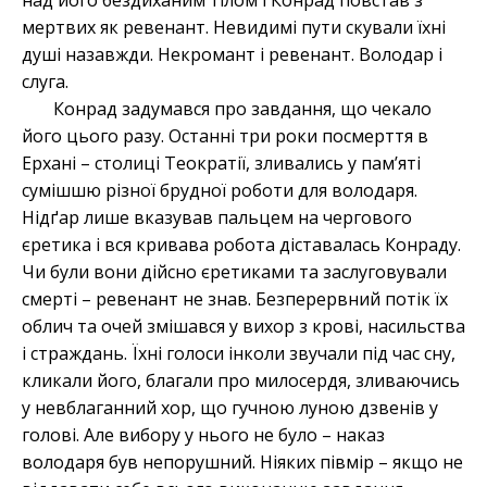
над його бездиханим тілом і Конрад повстав з
мертвих як ревенант. Невидимі пути скували їхні
душі назавжди. Некромант і ревенант. Володар і
слуга.
Конрад задумався про завдання, що чекало
його цього разу. Останні три роки посмерття в
Ерхані – столиці Теократії, зливались у пам’яті
сумішшю різної брудної роботи для володаря
.
Нідґ
ар лише вказував пальцем на чергового
єретика і вся кривава робота діставалась Конраду.
Чи були вони дійсно єретиками та заслуговували
смерті – ревенант не знав. Безперервний потік їх
облич та очей змішався у вихор з крові, насильства
і страждань. Їхні голоси інколи звучали під час сну,
кликали його, благали про милосердя, зливаючись
у невблаганний хор, що гучною луною дзвенів у
голові. Але вибору у нього не було – наказ
володаря був непорушний. Ніяких півмір – якщо не