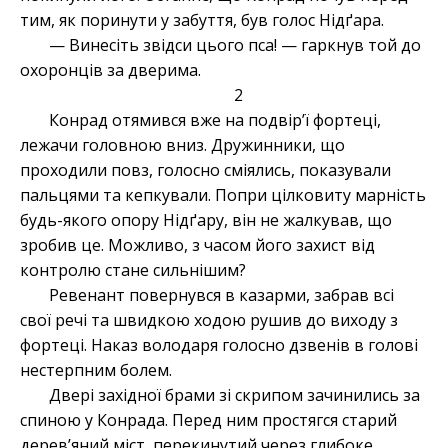
тим, як поринути у забуття, був голос Нідґара.
— Винесіть звідси цього пса! — гаркнув той до
охоронців за дверима.
2
Конрад отямився вже на подвір’ї фортеці,
лежачи головною вниз. Дружинники, що
проходили повз, голосно сміялись, показували
пальцями та кепкували. Попри цілковиту марність
будь-якого опору Нід
ґару, він не жалкував, що
зробив це. Можливо, з часом його захист від
контролю стане сильнішим?
Ревенант повернувся в казарми, забрав всі
свої речі та швидкою ходою рушив до виходу з
фортеці. Наказ володаря голосно дзвенів в голові
нестерпним болем.
Двері західної брами зі скрипом зачинились за
спиною у Конрада. Перед ним простягся старий
дерев’яний міст, перекинутий через глибоке