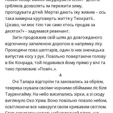
срібляків дозволять їм пережити зиму,
прогодувати дітей. Мертві дають їжу живим – ось
така химерна круговерть життя у Теократії...
Цікаво, чи моє тіло так само хтось продав за
десяток?» - задумався ревенант.
Загін продовжив свій шлях до довгожданого
відпочинку запиленою дорогою в напрямку лісу.
Проходячи повз шептарів, один із них зненацька
випустив косу з рук. Повільно повертаючи голову
в бік Конрада, той подивився йому прямо у вічі та
тихо промовив: «Поміч...».
4
Очі Талара відгоріли та заховались за обрієм,
темрява скувала своїми чорними обіймами ліс біля
Тауренгайму. На небо висипались зірки, а зі сходу
виглянуло Око Урма. Воно повільно повзло небом,
освітлюючи все навкруги своїм кривавим світлом.