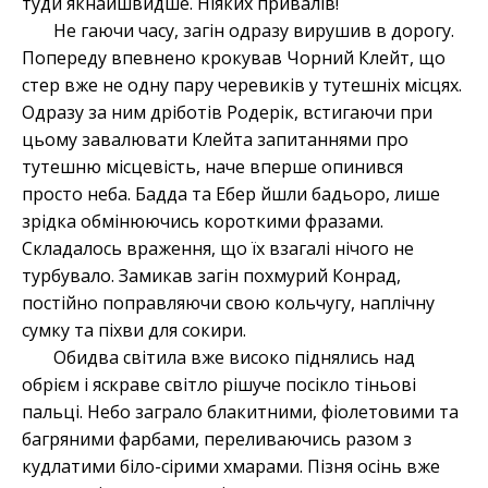
туди якнайшвидше. Ніяких привалів!
Не гаючи часу, загін одразу вирушив в дорогу.
Попереду впевнено крокував Чорний Клейт, що
стер вже не одну пару черевиків у тутешніх місцях.
Одразу за ним дріботів Родерік, встигаючи при
цьому завалювати Клейта запитаннями про
тутешню місцевість, наче вперше опинився
просто неба. Бадда та Ебер
йшли бадьоро, лише
зрідка обмінюючись короткими фразами.
Складалось враження, що їх взагалі нічого не
турбувало. Замикав загін похмурий Конрад,
постійно поправляючи свою кольчугу, наплічну
сумку та піхви для сокири.
Обидва світила вже високо піднялись над
обрієм і яскраве світло рішуче посікло тіньові
пальці. Небо заграло блакитними, фіолетовими та
багряними фарбами, переливаючись разом з
кудлатими біло-сірими хмарами. Пізня осінь вже