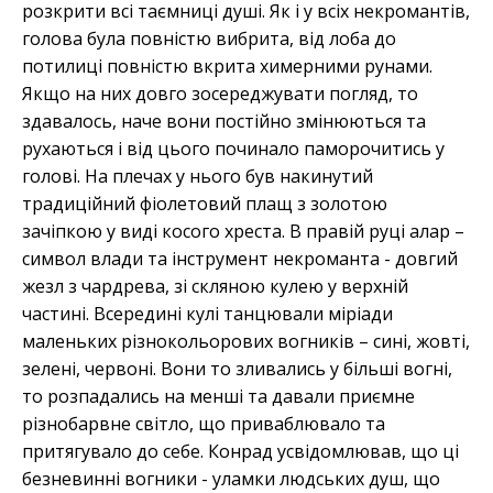
розкрити всі таємниці душі. Як і у всіх некромантів,
голова була повністю вибрита, від лоба до
потилиці повністю вкрита химерними рунами.
Якщо на них довго зосереджувати погляд, то
здавалось, наче вони постійно змінюються та
рухаються і від цього починало паморочитись у
голові. На плечах у нього був накинутий
традиційний фіолетовий плащ з золотою
зачіпкою у виді косого хреста. В правій руці алар –
символ влади та інструмент некроманта - довгий
жезл з чардрева, зі скляною кулею у верхній
частині. Всередині кулі танцювали міріади
маленьких різнокольорових вогників – сині, жовті,
зелені, червоні. Вони то зливались у більші вогні,
то розпадались на менші та давали приємне
різнобарвне світло, що приваблювало та
притягувало до себе. Конрад усвідомлював, що ці
безневинні вогники - уламки людських душ, що