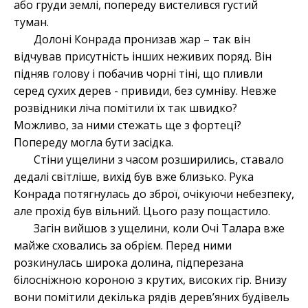
або груди землі, попереду вистелився густий
туман.
Долоні Конрада пронизав жар – так він
відчував присутність інших неживих поряд. Він
підняв голову і побачив чорні тіні, що пливли
серед сухих дерев - привиди, без сумніву. Невже
розвідники ліча помітили їх так швидко?
Можливо, за ними стежать ще з фортеці?
Попереду могла бути засідка.
Стіни ущелини з часом розширились, ставало
дедалі світліше, вихід був вже близько. Рука
Конрада потягнулась до зброї, очікуючи небезпеку,
але прохід був вільний. Цього разу пощастило.
Загін вийшов з ущелини, коли Очі Талара вже
майже сховались за обрієм. Перед ними
розкинулась широка долина, підперезана
білосніжною короною з крутих, високих гір. Внизу
вони помітили декілька рядів дерев’яних будівель