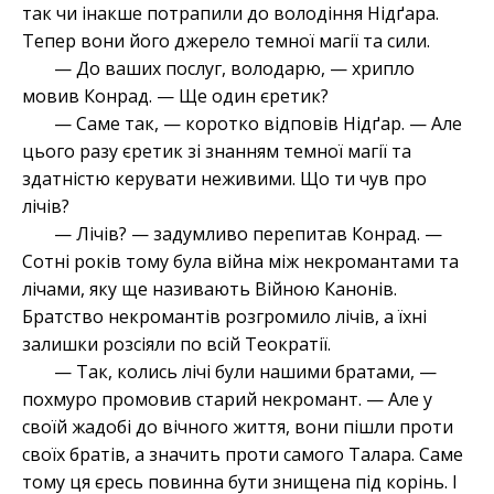
так чи інакше потрапили до володіння Нідґара.
Тепер вони його джерело темної магії та сили.
— До ваших послуг, володарю, — хрипло
мовив Конрад. — Ще один єретик?
— Саме так, — коротко відповів Нідґар. — Але
цього разу єретик зі знанням темної магії та
здатністю керувати неживими. Що ти чув про
лічів?
— Лічів? — задумливо перепитав Конрад. —
Сотні років тому була війна між некромантами та
лічами, яку ще називають Війною Канонів.
Братство некромантів розгромило лічів, а їхні
залишки розсіяли по всій Теократії.
— Так, колись лічі були нашими братами, —
похмуро промовив старий некромант. — Але у
своїй жадобі до вічного життя, вони пішли проти
своїх братів, а значить проти самого Талара. Саме
тому ця єресь повинна бути знищена під корінь. І