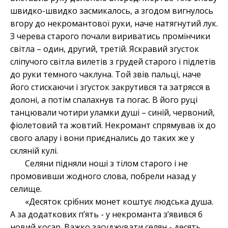
швидко-швидко засмикалось, а згодом вигнулось
вгору до некромантової руки, наче натягнутий лук.
З черева старого почали вириватись промінчики
світла – один, другий, третій. Яскравий згусток
сліпучого світла вилетів з грудей старого і підлетів
до руки темного чаклуна. Той звів пальці, наче
його стискаючи і згусток закрутився та затрясся в
долоні, а потім спалахнув та погас. В його руці
танцювали чотири уламки душі – синій, червоний,
фіолетовий та жовтий. Некромант спрямував їх до
свого алару і вони приєднались до таких же у
скляній кулі.
Селяни підняли ноші з тілом старого і не
промовивши жодного слова, побрели назад у
селище.
«Десяток срібних монет коштує людська душа.
А за додаткових п’ять - у некроманта з’явився б
новий косар. Важко засуджувати селян - десять