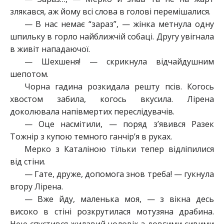
злякався, аж йому всі слова в голові перемішалися.
— В нас немає “зараз”, — жінка метнула одну
шпильку в горло найближчій собаці. Другу увігнала
в живіт нападаючої.
— Шехшеня! — скрикнула відчайдушним
шепотом.
Чорна гадина розкидала решту псів. Когось
хвостом забила, когось вкусила. Лірена
доколювала напівмертих переслідувачів.
— Оце насмітили, — поряд з’явився Разек
Тожнір з купою темного ганчір’я в руках.
Мерко з Каталіною тільки тепер відліпилися
від стіни.
— Гате, друже, допомога знов треба! — гукнула
вгору Лірена.
— Вже йду, маленька моя, — з вікна десь
високо в стіні розкрутилася мотузяна драбина.