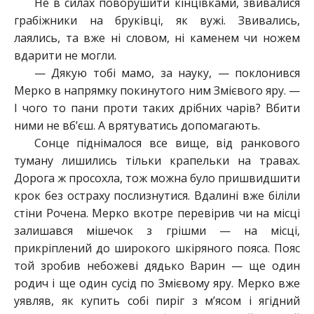
Не в силах поворушити кінцівками, звивалися
грабіжники на бруківці, як вужі. Звивались,
лаялись, та вже ні словом, ні каменем чи ножем
вдарити не могли.
— Дякую тобі мамо, за науку, — поклонився
Мерко в напрямку покинутого ним Змієвого яру. —
І чого то пани проти таких дрібних чарів? Вбити
ними не вб’єш. А врятуватись допомагають.
Сонце піднімалося все вище, від ранкового
туману лишились тільки крапельки на травах.
Дорога ж просохла, тож можна було пришвидшити
крок без остраху послизнутися. Вдалині вже біліли
стіни Рочена. Мерко вкотре перевірив чи на місці
залишався мішечок з грішми — на місці,
прикріплений до широкого шкіряного пояса. Пояс
той зробив небожеві дядько Варин — ще один
родич і ще один сусід по Змієвому яру. Мерко вже
уявляв, як купить собі пиріг з м’ясом і ягідний