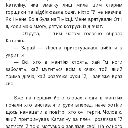
Каталіну, яка змалку лиш мила цим старим
горщики та відбілювала одяг, ніхто їй не навчив.
Як і мене. Бо я була на її місці. Мене врятували. От і
я, коли маю змогу, рятую котрусь із дівчат.
— Отрута, — тим часом голосно обрала
Каталіна.
— Зараз! — Лірена приготувалася вибігти з
укриття.
— Всі, хто в мантіях стоять, хай їм ноги
заболять, хай мутиться всім в очах, той, який
трима дівча, хай розв’яже руки їй, і зав’яже враз
свої.
Вже на перших його словах люди в мантіях
почали хто виставляти руки вперед, наче хотіли
щось намацати в повітрі, хто очі терти. Чоловік,
який притримував Каталіну за плечі, розв’язав їй
зап’ястя й тою мотузкою зав’язав свої. На одного