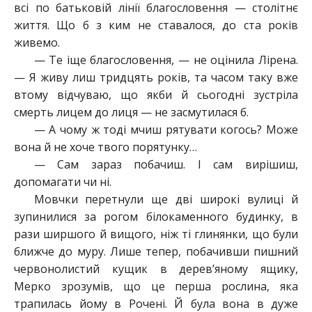
всі по батьковій лінії благословення — столітнє
життя. Що б з ким не ставалося, до ста років
живемо.
— Те іще благословення, — не оцінила Лірена.
— Я живу лиш тридцять років, та часом таку вже
втому відчуваю, що якби й сьогодні зустріла
смерть лицем до лиця — не засмутилася б.
— А чому ж тоді мчиш рятувати когось? Може
вона й не хоче твого порятунку…
— Сам зараз побачиш. І сам вирішиш,
допомагати чи ні.
Мовчки перетнули ще дві широкі вулиці й
зупинилися за рогом білокаменного будинку, в
рази ширшого й вищого, ніж ті глинянки, що були
ближче до муру. Лише тепер, побачивши пишний
червонолистий кущик в дерев’яному ящику,
Мерко зрозумів, що це перша рослина, яка
трапилась йому в Рочені. Й була вона в дуже