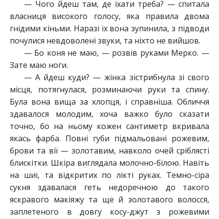
— Чого йдеш там, де їхати треба? — спитала
власниця високого голосу, яка правила двома
гнідими кіньми. Наразі їх вона зупинила, з підводи
почулися невдоволені звуки, та ніхто не вийшов.
— Бо коня не маю, — розвів руками Мерко. —
Зате маю ноги.
— А йдеш куди? — жінка зістрибнула зі свого
місця, потягнулася, розминаючи руки та спину.
Була вона вища за хлопця, і справніша. Обличчя
здавалося молодим, хоча важко було сказати
точно, бо на ньому кожен сантиметр вкривала
якась фарба. Повні губи підмальовані рожевим,
брови та вії — золотавим, навколо очей сріблясті
блискітки. Шкіра виглядала молочно-білою. Навіть
на шиї, та відкритих по лікті руках. Темно-сіра
сукня здавалася геть недоречною до такого
яскравого макіяжу та ще й золотавого волосся,
заплетеного в довгу косу-джут з рожевими