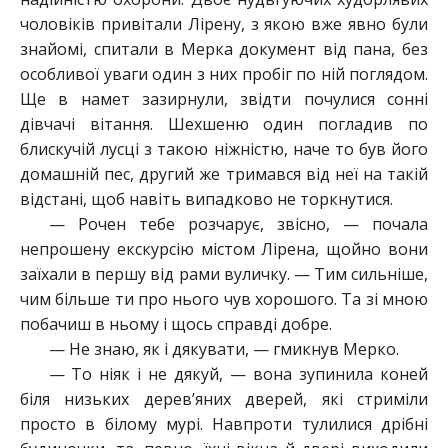
чоловіків привітали Лірену, з якою вже явно були
знайомі, спитали в Мерка документ від пана, без
особливої уваги один з них пробіг по ній поглядом.
Ще в намет зазирнули, звідти почулися сонні
дівчачі вітання. Шехшеню один погладив по
блискучій лусці з такою ніжністю, наче то був його
домашній пес, другий же тримався від неї на такій
відстані, щоб навіть випадково не торкнутися.
— Рочен тебе розчарує, звісно, — почала
непрошену екскурсію містом Лірена, щойно вони
заїхали в першу від рами вуличку. — Тим сильніше,
чим більше ти про нього чув хорошого. Та зі мною
побачиш в ньому і щось справді добре.
— Не знаю, як і дякувати, — гмикнув Мерко.
— То ніяк і не дякуй, — вона зупинила коней
біля низьких дерев’яних дверей, які стриміли
просто в білому мурі. Навпроти тулилися дрібні