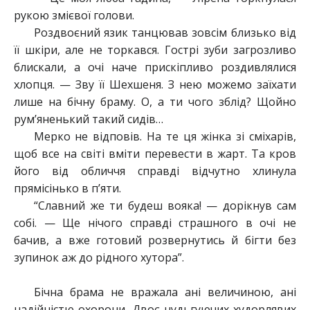
рукою змієвої голови.
Роздвоєний язик танцював зовсім близько від
її шкіри, але не торкався. Гострі зуби загрозливо
блискали, а очі наче прискіпливо роздивлялися
хлопця. — Зву її Шехшеня. З нею можемо заїхати
лише на бічну браму. О, а ти чого зблід? Щойно
рум’яненький такий сидів…
Мерко не відповів. На те ця жінка зі сміхарів,
щоб все на світі вміти перевести в жарт. Та кров
його від обличчя справді відчутно хлинула
прямісінько в п’яти.
“Славний же ти будеш вояка! — дорікнув сам
собі. — Ще нічого справді страшного в очі не
бачив, а вже готовий розвернутись й бігти без
зупинок аж до рідного хутора”.
Бічна брама не вражала ані величиною, ані
надійністю охорони. Двоє нудьгуючих худорлявих