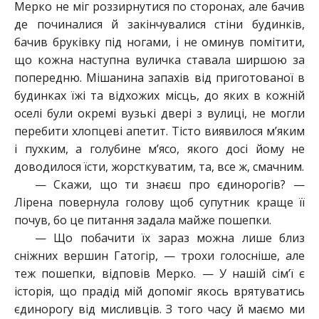
Мерко не міг роззирнутися по сторонах, але бачив
де починалися й закінчувалися стіни будинків,
бачив бруківку під ногами, і не оминув помітити,
що кожна наступна вуличка ставала ширшою за
попередню. Мішанина запахів від приготованої в
будинках їжі та відхожих місць, до яких в кожній
оселі були окремі вузькі двері з вулиці, не могли
перебити хлопцеві апетит. Тісто виявилося м’яким
і пухким, а голубине м’ясо, якого досі йому не
доводилося їсти, жорсткуватим, та, все ж, смачним.
— Скажи, що ти знаєш про єдинорогів? —
Лірена повернула голову щоб супутник краще її
почув, бо це питання задала майже пошепки.
— Що побачити їх зараз можна лише близ
сніжних вершин Гатогір, — трохи голосніше, але
теж пошепки, відповів Мерко. — У нашій сім’ї є
історія, що прадід мій допоміг якось врятуватись
єдинорогу від мисливців. З того часу й маємо ми