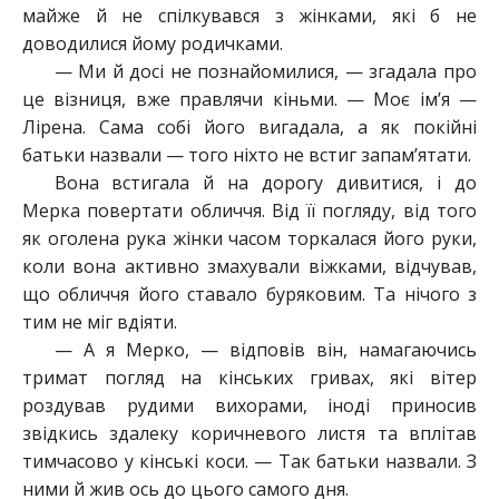
майже й не спілкувався з жінками, які б не
доводилися йому родичками.
— Ми й досі не познайомилися, — згадала про
це візниця, вже правлячи кіньми. — Моє ім’я —
Лірена. Сама собі його вигадала, а як покійні
батьки назвали — того ніхто не встиг запам’ятати.
Вона встигала й на дорогу дивитися, і до
Мерка повертати обличчя. Від її погляду, від того
як оголена рука жінки часом торкалася його руки,
коли вона активно змахували віжками, відчував,
що обличчя його ставало буряковим. Та нічого з
тим не міг вдіяти.
— А я Мерко, — відповів він, намагаючись
тримат погляд на кінських гривах, які вітер
роздував рудими вихорами, іноді приносив
звідкись здалеку коричневого листя та вплітав
тимчасово у кінські коси. — Так батьки назвали. З
ними й жив ось до цього самого дня.