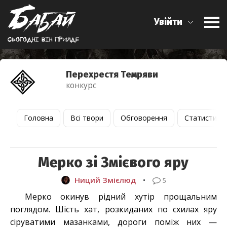
Увійти
Сьогоднi вiн прийде
Перехрестя Темряви
конкурс
Головна
Всі твори
Обговорення
Статистика
Мерко зі Змієвого яру
Ниций Змієлюд
•
5
Мерко окинув рідний хутір прощальним
поглядом. Шість хат, розкиданих по схилах яру
сіруватими мазанками, дороги поміж них
—