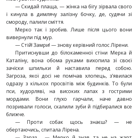
— Скидай плаща, — жінка на бігу зірвала свого
і кинула в димлячу залізну бочку, де, судячи зі
смороду, палили сміття.
Мерко так і зробив. Лише після цього вони
вивернули під мур.
— Стій! Замри! — знову керівний голос Лірени.
Притиснувши до білокаменної стіни Мерка й
Каталіну, вона обома руками вихопила зі своєї
зачіски шпильки й наставила перед собою.
Загроза, якої досі не помічав хлопець, з’явилася
одразу з кількох просвітів між будинків. То були
пси, худорляві, на високих лапах з гострими
мордами. Вони глухо гарчали, наче давно
позривали голоси, скалили зуби й підбиралися все
ближче.
— Проти собак щось знаєш? — не
обертаючись, спитала Лірена.
— Зараз…, — Мерко й знав та не на жарт