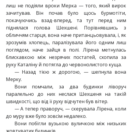
лиш не подіяли вроки Мерка — того, який вирок
зачитував. Він почав було щось бурмотіти,
покачуючись взад-вперед, та тут перед ним
піднялася голова Шехшені. Порівнявшись з
обличчям старця, вона наче пританцьовувала, і, як
зрозумів хлопець, паралізувала його одним лиш
поглядом, наче зайця в полі. Лірена метнулась
блискавкою між незрячих постатей, схопила за
руку Каталіну й потягла до червонолистого куща.
— Назад тією ж дорогою, — шепнула вона
Мерку.
Вони помчали, за два будинки ліворуч
паралельно до них неслася Шехшеня на такій
швидкості, що від її руху відчутен був вітер.
— А тепер праворуч, — скерувала Лірена, коли
до муру вже було зовсім недалеко.
Вони побігли вузькою вуличкою між низьких
жовтуватих будинків.