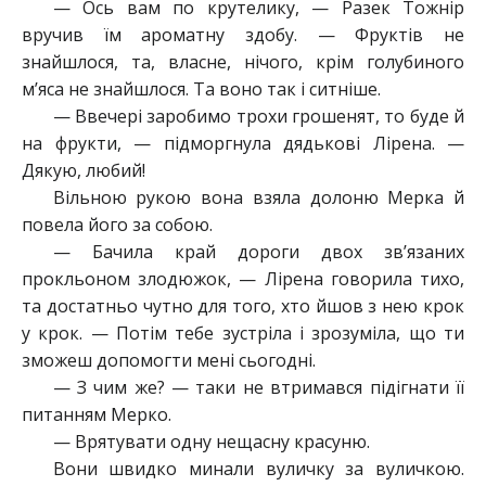
— Ось вам по крутелику, — Разек Тожнір
вручив їм ароматну здобу. — Фруктів не
знайшлося, та, власне, нічого, крім голубиного
м’яса не знайшлося. Та воно так і ситніше.
— Ввечері заробимо трохи грошенят, то буде й
на фрукти, — підморгнула дядькові Лірена. —
Дякую, любий!
Вільною рукою вона взяла долоню Мерка й
повела його за собою.
— Бачила край дороги двох зв’язаних
прокльоном злодюжок, — Лірена говорила тихо,
та достатньо чутно для того, хто йшов з нею крок
у крок. — Потім тебе зустріла і зрозуміла, що ти
зможеш допомогти мені сьогодні.
— З чим же? — таки не втримався підігнати її
питанням Мерко.
— Врятувати одну нещасну красуню.
Вони швидко минали вуличку за вуличкою.