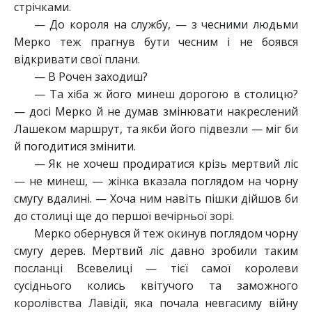
стрічками.
— До короля на службу, — з чесними людьми
Мерко теж прагнув бути чесним і не боявся
відкривати свої плани.
— В Рочен заходиш?
— Та хіба ж його минеш дорогою в столицю?
— досі Мерко й не думав змінювати накреслений
Лашеком маршрут, та якби його підвезли — міг би
й погодитися змінити.
— Як не хочеш продиратися крізь мертвий ліс
— не минеш, — жінка вказала поглядом на чорну
смугу вдалині. — Хоча ним навіть пішки дійшов би
до столиці ще до першої вечірньої зорі.
Мерко обернувся й теж окинув поглядом чорну
смугу дерев. Мертвий ліс давно зробили таким
посланці Всевелиці — тієї самої королеви
сусіднього колись квітучого та заможного
королівства Лавідії, яка почала невгасиму війну