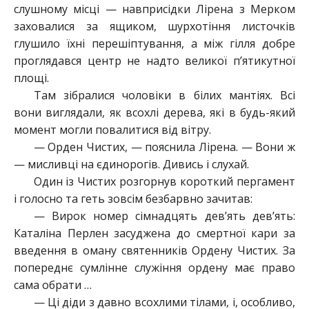
слушному місці — навприсідки Лірена з Мерком
заховалися за ящиком, шурхотіння листочків
глушило їхні перешіптування, а між гілля добре
проглядався центр не надто великої п’ятикутної
площі.
Там зібралися чоловіки в білих мантіях. Всі
вони виглядали, як всохлі дерева, які в будь-який
момент могли повалитися від вітру.
— Орден Чистих, — пояснила Лірена. — Вони ж
— мисливці на єдинорогів. Дивись і слухай.
Один із Чистих розгорнув короткий пергамент
і голосно та геть зовсім безбарвно зачитав:
— Вирок номер сімнадцять дев’ять дев’ять:
Каталіна Перлен засуджена до смертної кари за
введення в оману святенників Ордену Чистих. За
попереднє сумлінне служіння ордену має право
сама обрати …
— Ці діди з давно всохлими тілами, і, особливо,