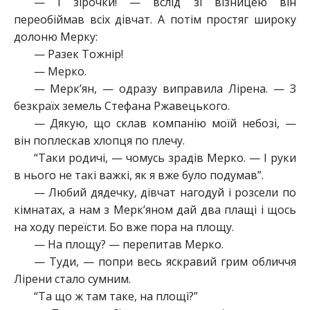
— І зірочки! — вслід зі візницею він
переобіймав всіх дівчат. А потім простяг широку
долоню Мерку:
— Разек Тожнір!
— Мерко.
— Мерк’ян, — одразу виправила Лірена. — З
безкраїх земель Стефана Ржавецького.
— Дякую, що склав компанію моїй небозі, —
він поплескав хлопця по плечу.
“Таки родичі, — чомусь зрадів Мерко. — І руки
в нього не такі важкі, як я вже було подумав”.
— Любий дядечку, дівчат нагодуй і розсели по
кімнатах, а нам з Мерк’яном дай два плащі і щось
на ходу переїсти. Бо вже пора на площу.
— На площу? — перепитав Мерко.
— Туди, — попри весь яскравий грим обличчя
Лірени стало сумним.
“Та що ж там таке, на площі?”