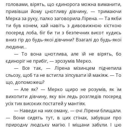
головами, вірять, що єдинорога можна виманити,
привівши йому цнотливу дівчину, — тримаючи
Мерка за руку, палко заговорила Лірена. — Та якби
ти був конем, хай навіть з дивовижною кісткою
посеред лоба, біг би ти з безпечних висот кудись
вниз гір до будь-якої дівчини? Взагалі до будь-якої
людини…
— То вона цнотлива, але їй не вірять, бо
єдиноріг не прибіг, — зрозумів Мерко.
— Все так, — Лірена мізинцем підчепила
сльозу, щоб та не встигла зіпсувати їй макіяж. — То
що, допоможеш?
— Але як? — Мерко щиро не розумів, як їм
вихопити дівчину, яку він ледь розгледів посеред
усіх тих високих постатей у мантіях.
— Наведи на них оману, — очі Лірени блищали.
— Вони сидять тут, в цих стінах, забувши про
природну людську магію. І міщани забули. І цю