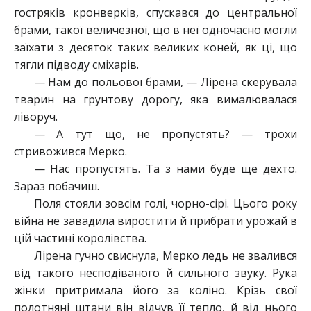
гостряків кронверків, спускався до центральної
брами, такої величезної, що в неї одночасно могли
заїхати з десяток таких великих коней, як ці, що
тягли підводу сміхарів.
— Нам до польової брами, — Лірена скерувала
тварин на грунтову дорогу, яка вималювалася
ліворуч.
— А тут що, не пропустять? — трохи
стривожився Мерко.
— Нас пропустять. Та з нами буде ще дехто.
Зараз побачиш.
Поля стояли зовсім голі, чорно-сірі. Цього року
війна не завадила виростити й прибрати урожай в
цій частині королівства.
Лірена гучно свиснула, Мерко ледь не звалився
від такого несподіваного й сильного звуку. Рука
жінки притримала його за коліно. Крізь свої
полотняні штани він відчув її тепло, й від нього