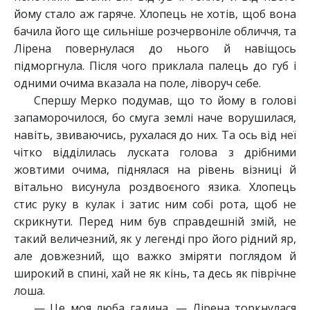
йому стало аж гаряче. Хлопець не хотів, щоб вона
бачила його ще сильніше розчервоніле обличчя, та
Лірена повернулася до нього й навіщось
підморгнула. Після чого приклала палець до губ і
одними очима вказала на поле, ліворуч себе.
Спершу Мерко подумав, що то йому в голові
запаморочилося, бо смуга землі наче ворушилася,
навіть, звиваючись, рухалася до них. Та ось від неї
чітко відділилась луската голова з дрібними
жовтими очима, піднялася на рівень візниці й
вітально висунула роздвоєного язика. Хлопець
стис руку в кулак і затис ним собі рота, щоб не
скрикнути. Перед ним був справдешній змій, не
такий величезний, як у легенді про його рідний яр,
але довжезний, що важко зміряти поглядом й
широкий в спині, хай не як кінь, та десь як піврічне
лоша.
— Це моя люба гадина, — Лірена торкнулася