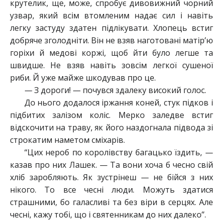
крутелик, ще, може, спробує дивовижний чорний
узвар, який всім втомленим надає сил і навіть
легку застуду здатен підлікувати. Хлопець встиг
добряче зголодніти. Він не взяв наготовані матір’ю
горіхи й медові коржі, щоб йти було легше та
швидше. Не взяв навіть зовсім легкої сушеної
риби. Й уже майже шкодував про це.
— З дороги! — почувся здалеку високий голос.
До нього додалося іржання коней, стук підков і
підбитих залізом коліс. Мерко заледве встиг
відскочити на траву, як його наздогнала підвода зі
строкатим наметом сміхарів.
“Цих нероб по королівству багацько їздить, —
казав про них Лашек. — Та вони хоча б чесно свій
хліб заробляють. Як зустрінеш — не бійся з них
нікого. То все чесні люди. Можуть здатися
страшними, бо галасливі та без віри в серцях. Але
чесні, кажу тобі, що і святенникам до них далеко”.