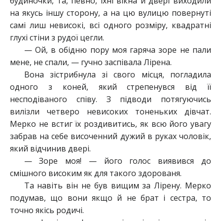
будиночки, та, певно, їхні вікна й двері виходили
на якусь іншу сторону, а на цю вулицю повернуті
самі лиш невисокі, всі одного розміру, квадратні
глухі стіни з рудої цегли.
— Ой, в обідню пору моя гаряча зоре не пали
мене, не спали, — гучно заспівала Лірена.
Вона зістрибнула зі свого місця, погладила
одного з коней, який стрепенувся від її
несподіваного співу. З підводи потягуючись
вилізли четверо невисоких тоненьких дівчат.
Мерко не встиг їх роздивитись, як всю його увагу
забрав на себе височенний дужий в руках чоловік,
який відчинив двері.
— Зоре моя! — його голос виявився до
смішного високим як для такого здорованя.
Та навіть він не був вищим за Лірену. Мерко
подумав, що вони якщо й не брат і сестра, то
точно якісь родичі.