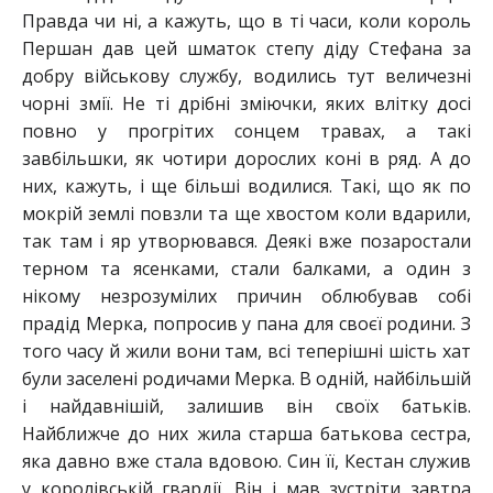
Правда чи ні, а кажуть, що в ті часи, коли король
Першан дав цей шматок степу діду Стефана за
добру військову службу, водились тут величезні
чорні змії. Не ті дрібні зміючки, яких влітку досі
повно у прогрітих сонцем травах, а такі
завбільшки, як чотири дорослих коні в ряд. А до
них, кажуть, і ще більші водилися. Такі, що як по
мокрій землі повзли та ще хвостом коли вдарили,
так там і яр утворювався. Деякі вже позаростали
терном та ясенками, стали балками, а один з
нікому незрозумілих причин облюбував собі
прадід Мерка, попросив у пана для своєї родини. З
того часу й жили вони там, всі теперішні шість хат
були заселені родичами Мерка. В одній, найбільшій
і найдавнішій, залишив він своїх батьків.
Найближче до них жила старша батькова сестра,
яка давно вже стала вдовою. Син її, Кестан служив
у королівській гвардії. Він і мав зустріти завтра