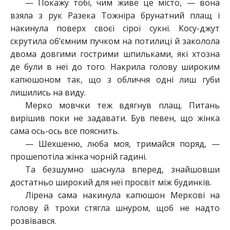
— Покажу тобі, чим живе це місто, — вона
взяла з рук Разека Тожніра брунатний плащ і
накинула поверх своєї сірої сукні. Косу-джут
скрутила об’ємним пучком на потилиці й заколола
двома довгими гострими шпильками, які хтозна
де були в неї до того. Накрила голову широким
капюшоном так, що з обличчя одні лиш губи
лишились на виду.
Мерко мовчки теж вдягнув плащ. Питань
вирішив поки не задавати. Був певен, що жінка
сама ось-ось все пояснить.
— Шехшеню, люба моя, тримайся поряд, —
прошепотіла жінка чорній гадині.
Та безшумно шаснула вперед, знайшовши
достатньо широкий для неї просвіт між будинків.
Лірена сама накинула капюшон Меркові на
голову й трохи стягла шнуром, щоб не надто
розвівався.