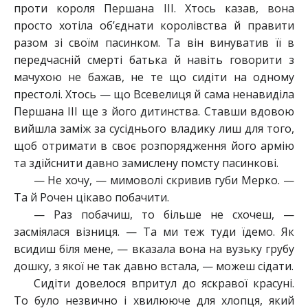
проти короля Першана ІІІ. Хтось казав, вона
просто хотіла об’єднати королівства й правити
разом зі своїм пасинком. Та він винуватив її в
передчасній смерті батька й навіть говорити з
мачухою не бажав, не те що сидіти на одному
престолі. Хтось — що Всевелиця й сама ненавиділа
Першана ІІІ ще з його дитинства. Ставши вдовою
вийшла заміж за сусіднього владику лиш для того,
щоб отримати в своє розпорядження його армію
та здійснити давно замислену помсту пасинкові.
— Не хочу, — мимоволі скривив губи Мерко. —
Та й Рочен цікаво побачити.
— Раз побачиш, то більше не схочеш, —
засміялася візниця. — Та ми теж туди їдемо. Як
всидиш біля мене, — вказала вона на вузьку грубу
дошку, з якої не так давно встала, — можеш сідати.
Сидіти довелося впритул до яскравої красуні.
То було незвично і хвилююче для хлопця, який