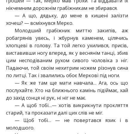
грошей — так, Мерко мав трохи. Та віддавати їх
нікчемним дорожнім грабіжникам не збирався.
— А що, дядьку, до мене в кишені залізти
хочеш? — всміхнувся Мерко.
Молодший грабіжник миттю закипів, аж
робагрянів увесь, і жбурнув каменем, цілячись
хлопцеві в голову. Та той легко ухилився, присів,
виставивши ногу вперед, як у веснянім танці, збив
цим несподіваним рухом сивого чоловіка з ніг.
Падаючи, той своїм нехитрим ножем різонув сина
по литці. Так і звалились обоє Меркові під ноги.
— Як же там ще мати навчала… Ага, ось що
послухайте. Хто на ближнього камінь підіймає, хай
до захід сонця ні рук, ні ніг не має.
— А щоб тобі…— хотів викрикнути прокляття
старий, та проказати далі цих слів не міг.
— Щоб тобі… — не повертався язик і в
молодшого.