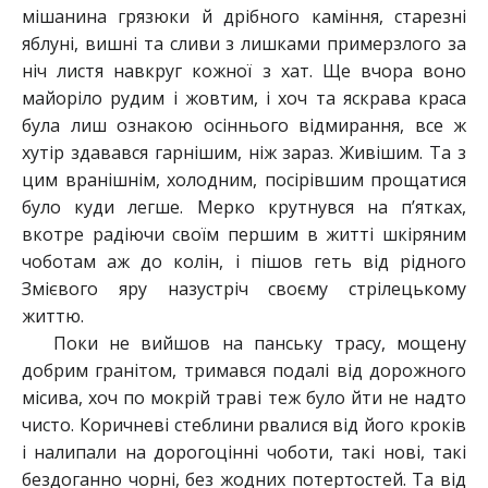
мішанина грязюки й дрібного каміння, старезні
яблуні, вишні та сливи з лишками примерзлого за
ніч листя навкруг кожної з хат. Ще вчора воно
майоріло рудим і жовтим, і хоч та яскрава краса
була лиш ознакою осіннього відмирання, все ж
хутір здавався гарнішим, ніж зараз. Живішим. Та з
цим вранішнім, холодним, посірівшим прощатися
було куди легше. Мерко крутнувся на п’ятках,
вкотре радіючи своїм першим в житті шкіряним
чоботам аж до колін, і пішов геть від рідного
Змієвого яру назустріч своєму стрілецькому
життю.
Поки не вийшов на панську трасу, мощену
добрим гранітом, тримався подалі від дорожного
місива, хоч по мокрій траві теж було йти не надто
чисто. Коричневі стеблини рвалися від його кроків
і налипали на дорогоцінні чоботи, такі нові, такі
бездоганно чорні, без жодних потертостей. Та від