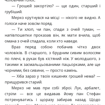
чоловічий голос.
— Грошей закортіло? — ще один, старший і
грубіший.
Мерко крутнувся на місці — нікого не видно. А
голоси наче зовсім поряд.
— Ти хлоп, чи пан, спади з очей туман, —
напівпошепки проказав він, як мати вчила, щоб
омана з очей спадала, коли хто наведе.
Враз перед собою побачив чітко двох
чоловіків. В старшого, з брудним сивим волоссям
по плечі, в руках був кістяний ніж. У молодшого, з
такими ж засмальцьованими пацьорками, але ще
чорними, без сивини, — просто камінь.
— Хіба зараз у твоїх кишенях грошей нема? —
прищурився старий.
Мерко не мав при собі зброї. Лук, арбалет,
стріли — все це видавав йому пан Стефан
потренуватись і щоразу забирав назад. Щодо