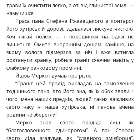
трави їх очистити легко, а от від глинистої землі —
намучишся.
Траса пана Стефана Ржавецького в контарст
його хутірській дорозі, здавалася лискуче чистою.
Хоч лягай полеж — і порошинки на одязі не
лишиться. Омите вчорашнім дощем каміння, на
якому волога підмерзла за ніч і вже встигла
розтанути зранку, робила граніт сяючим навіть у
слабкому ранковому промінні.
Йшов Мерко і думав про різне:
“Граніт цей прадід викладав на замовлення
тодішнього пана. Хто його зна, як їх обох звали. І
чого імена наших предків, людей таких важливих
свого часу ні наша хутірська, ні панова вчена
родини не зберегли”.
Мерко знав свого прадіда лиш як
“благословенного єдинорогом”. А пан Стефан
свого діда згадував як “славного змієборця”.