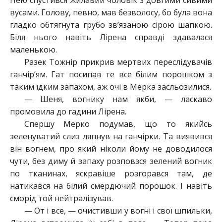
Нею спустився жилавий чоловік з довгими сивими
вусами. Голову, певно, мав безволосу, бо була вона
гладко обтягнута грубо зв’язаною сірою шапкою.
Біля нього навіть Лірена справді здавалася
маленькою.
Разек Тожнір прикрив мертвих переслідувачів
ганчір’ям. Гат посипав те все білим порошком з
таким їдким запахом, аж очі в Мерка засльозилися.
— Шеня, вогнику нам якби, — ласкаво
промовила до гадини Лірена.
Спершу Мерко подумав, що то якийсь
зеленуватий слиз ляпнув на ганчірки. Та виявився
він вогнем, про який ніколи йому не доводилося
чути, без диму й запаху розповзся зелений вогник
по тканинах, яскравіше розгорався там, де
натикався на білий смердючий порошок. І навіть
сморід той нейтралізував.
— От і все, — очистивши у вогні і свої шпильки,