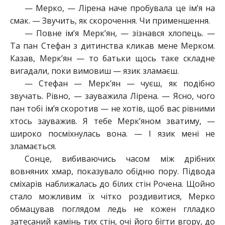
— Мерко, — Лірена наче пробувала це ім’я на
смак. — Звучить, як скорочення. Чи применшення.
— Повне ім’я Мерк’ян, — зізнався хлопець. —
Та пан Стефан з дитинства кликав мене Мерком.
Казав, Мерк’ян — то батьки щось таке складне
вигадали, поки вимовиш — язик зламаєш.
— Стефан — Мерк’ян — чуєш, як подібно
звучать. Рівно, — зауважила Лірена. — Ясно, чого
пан тобі ім’я скоротив — не хотів, щоб вас рівними
хтось зауважив. Я тебе Мерк’яном зватиму, —
широко посміхнулась вона. — І язик мені не
зламається.
Сонце, вибиваючись часом між дрібних
вовняних хмар, показувало обідню пору. Підвода
сміхарів наближалась до білих стін Рочена. Щойно
стало можливим їх чітко роздивитися, Мерко
обмацував поглядом ледь не кожен глладко
затесаний камінь тих стін, очі його бігти вгору, до