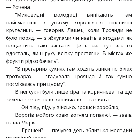
— Рочена.
“Миловидні молодиці випікають там
найсмачніші в усьому королівстві пшеничні
крутелики, — говорив Лашек, коли Троянди не
було поряд, — з яблуками чи навіть з ягодами, як
пощастить такі застати. Це в нас тут всього
вдосталь, лиш руку влітку простягни. В містах же
фрукти рідко бачать”.
“В прегарних сукнях там ходять жінки по білих
тротуарах, — згадувала Троянда й так сумно
посміхалась при цьому”.
В неї сукні були лише сіра та коричнева, та ще
зелена з червоною вишивкою — на свята.
— Ой піду, піду у військо, грошей зароблю,
Ворогів мойого краю вогнем попалю!, — завів
пісню Мерко.
— Грошей? — почувся десь зблизька молодий