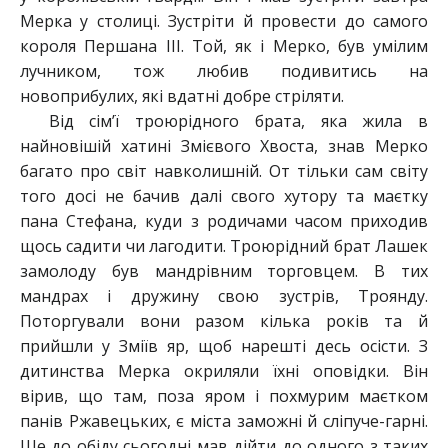
Мерка у столиці. Зустріти й провести до самого
короля Першана ІІІ. Той, як і Мерко, був умілим
лучником, тож любив подивитись на
новоприбулих, які вдатні добре стріляти.
Від сім’ї троюрідного брата, яка жила в
найновішій хатині Змієвого Хвоста, знав Мерко
багато про світ навколишній. От тільки сам світу
того досі не бачив далі свого хутору та маєтку
пана Стефана, куди з родичами часом приходив
щось садити чи лагодити. Троюрідний брат Лашек
замолоду був мандрівним торговцем. В тих
мандрах і дружину свою зустрів, Троянду.
Поторгували вони разом кілька років та й
прийшли у Зміїв яр, щоб нарешті десь осісти. З
дитинства Мерка окриляли їхні оповідки. Він
вірив, що там, поза яром і похмурим маєтком
панів Ржавецьких, є міста заможні й сліпуче-гарні.
Ще до обіду сьогодні мав дійти до одного з таких