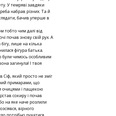
ту. У темряві завдяки
реба набрав різних. Та й
оглядати, бачив уперше в
м тобто чим далі від
очі почав знову свій рух. А
бігу, лише на кілька
нилася фігура батька.
ою були чимось особливим
она загинула! І твоя
 Сіф, який просто не зміг
ений примарами, що
ими очицями і пащекою
дістав сокиру і почав
бо на яке наче розлили
озсіявся, вірного
було потрібно рухатися