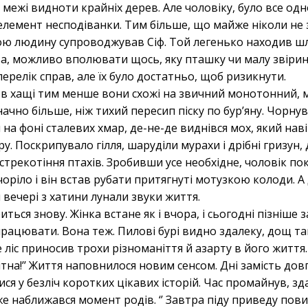
і межі видноти крайніх дерев. Але чоловіку, було все одн
лемент несподіванки. Тим більше, що майже ніколи не 
вою людину супроводжував Сіф. Той легенько находив шля
ва, можливо вполювати щось, яку пташку чи малу звірин
 перелік справ, але їх було достатньо, щоб ризикнути.
 в хащі тим менше вони схожі на звичний монотонний,
начно більше, ніж тихий пересип піску по бур’яну. Чорнув
 на фоні сталевих хмар, де-не-де виднівся мох, який нав
у. Поскрипувало гілля, шаруділи мурахи і дрібні гризун,
 стрекотіння птахів. Зробивши усе необхідне, чоловік по
чоріло і він встав рубати притягнуті мотузкою колоди. 
 вечері з хатини лунали звуки життя.
ться знову. Жінка встане як і вчора, і сьогодні пізніше з
працювати. Вона теж. Пилові бурі видно здалеку, дощ так
ліс приносив трохи різноманіття й азарту в його життя. 
гітна!’’ Життя наповнилося новим сенсом. Дні замість дов
ся у безліч коротких цікавих історій. Час промайнув, з
же наближався момент родів. ‘’ Завтра піду приведу пов