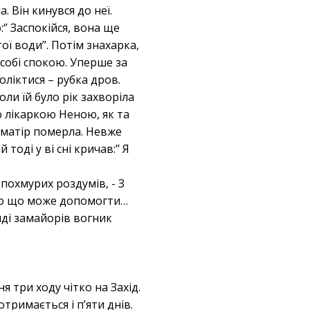
. Він кинувся до неї.
:‘’ Заспокійся, вона ще
ї води’’. Потім знахарка,
 собі спокою. Уперше за
оліктися – рубка дров.
ли їй було рік захворіла
ю лікаркою Неною, як та
о матір померла. Невже
оді у ві сні кричав:’’ Я
похмурих роздумів, - З
мало що може допомогти…
яді замайорів вогник
я три ходу чітко на Захід.
тримається і п’яти днів.