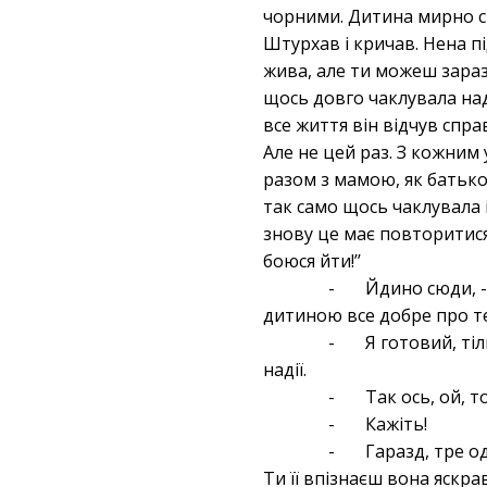
чорними. Дитина мирно спа
Штурхав і кричав. Нена під
жива, але ти можеш зараз 
щось довго чаклувала над 
все життя він відчув спра
Але не цей раз. З кожним 
разом з мамою, як батько
так само щось чаклувала і
знову це має повторитися?
боюся йти!’’
- Йдино сюди, - п
дитиною все добре про те
- Я готовий, тіль
надії.
- Так ось, ой, то
- Кажіть!
- Гаразд, тре одне
Ти її впізнаєш вона яскра