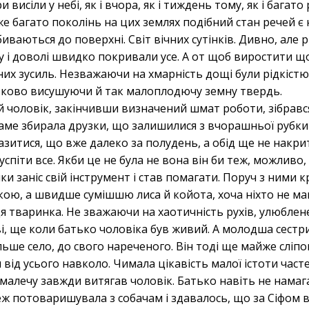
 висіли у небі, як і вчора, як і тиждень тому, як і багато 
вже багато поколінь на цих землях подібний стан речей 
ваються до поверхні. Світ вічних сутінків. Дивно, але рі
 і доволі швидко покривали усе. А от щоб виростити що
х зусиль. Незважаючи на хмарність дощі були рідкістю. 
атково висушуючи й так малоплодючу земну твердь.
й чоловік, закінчивши визначений шмат роботи, зібрався 
аме збирала друзки, що залишилися з вчорашньої рубки 
разитися, що вже далеко за полудень, а обід ще не накри
спіти все. Якби це не була не вона він би теж, можливо, т
и заніс свій інструмент і став помагати. Поруч з ними кру
акою, а швидше сумішшю лиса й койота, хоча ніхто не ма
я тваринка. Не зважаючи на хаотичність рухів, улюблен
ві, ще коли батько чоловіка був живий. А молодша сестр
більше село, до свого нареченого. Він тоді ще майже сліпог
ся від усього навколо. Чимала цікавість малої істоти част
х малечу завжди витягав чоловік. Батько навіть не намаг
еж потоваришувала з собачам і здавалось, що за Сіфом в