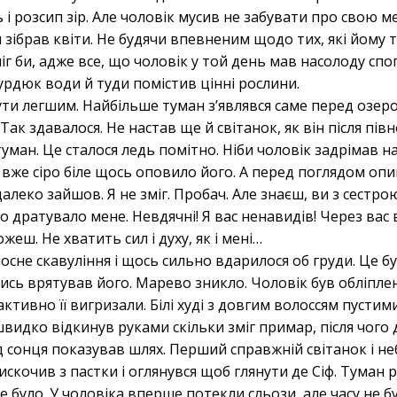
і розсип зір. Але чоловік мусив не забувати про свою ме
ібрав квіти. Не будячи впевненим щодо тих, які йому т
іг би, адже все, що чоловік у той день мав насолоду сп
урдюк води й туди помістив цінні рослини.
ти легшим. Найбільше туман з’являвся саме перед озеро
ак здавалося. Не настав ще й світанок, як він після півн
ман. Це сталося ледь помітно. Ніби чоловік задрімав на 
 вже сіро біле щось оповило його. А перед поглядом опи
леко зайшов. Я не зміг. Пробач. Але знаєш, ви з сестр
 дратувало мене. Невдячні! Я вас ненавидів! Через вас в
жеш. Не хватить сил і духу, як і мені…
осне скавуління і щось сильно вдарилося об груди. Це був
лись врятував його. Марево зникло. Чоловік був обліпл
активно її вигризали. Білі худі з довгим волоссям пуст
швидко відкинув руками скільки зміг примар, після чого 
ід сонця показував шлях. Перший справжній світанок і не
искочив з пастки і оглянувся щоб глянути де Сіф. Туман р
не було. У чоловіка вперше потекли сльози, але часу не 