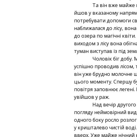
Та він вже майже 
йшов у вказаному напрямку
потребувати допомоги свог
наближалася до лісу, вона
до озера по магічні квіти
виходом з лісу вона обігн
туман виступав із під зем
Чоловік біг добу.
успішно проводив лісом, 
він уже брудно молочне щ
цього моменту. Спершу бу
повітря заповнює легені. 
увійшов у раж.
Над вечір другого
погляду неймовірний вид
одного боку росло розлог
у кришталево чистій воді.
вверх. Уже майже нічний 