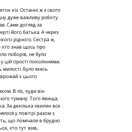
яток кіз. Останні ж з свого
одну дуже важливу роботу.
ав. Саме догляд за
рті його батька. А через
ікого рідного. Сестра ж,
ло хто знав щось про
уло поборів, не було
у цій сірості поколіннями.
ь милості. Було якесь
й врожай з цього
ком. В ліс, куди він
ячого туману. Того явища,
ка. За декілька хвилин все
ялося у повітрі разом з
уть, що помічали в брудно
ьох, хто тут жив,