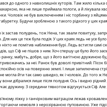
рався до одного з навколишніх хуторів. Там жило кілька 
нахаркою, яка не лише приймала пологи, а й лікувала хво
нки. Чоловік не був виключенням і ніс торбинку з яйцями
абуретку. Будучи зробленою з такого рідкого у цих края
 їх застав полудень, тож Нена, так звали повитуху, зап
ю. Для них це теж була подія. У цих краях ледь не усе бу
ніхто не помітив наближення бурі. Ледь встигли самі сх
дів, що Сіф не пішов з ним. Хоч спершу це було його зас
 ранку, мабуть, добре, що з його вагітною дружиною бу
и тривожачись за неї. Ранок був доволі привітний. Пісок б
спокійно осів на поверхню землі. І лише запилючена стр
не могла йти так само швидко, як і чоловік. До того ж Не
вони дібралися лише після полудня. Ось і видно рідний д
укає дружину. З середини тявкотом відгукується Сіф. Ал
в’яному ліжку з ганчірковим матрацом лежав кровавлен
ригортаючи немовля з нерозірваною пуповиною. Уже підс