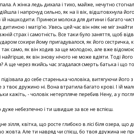
ла. А жінка ледь дихала і тихо, майже, нечутно стогнала
ійшла і напрочуд сильно, як на її вік, відштовхнула його
їй нашкодити. Принеси молока для дитини і багато чисто
дитиною і матір’ю. Увесь цей час він ніяк не міг знайти
вжній страх і самотність. Все таки було заняття, щоб відв
ударом сокири йому пригадувалося, як його сестричка, ко
 так само, як він ходив за ще молодою, але вже відомо
 найгірше, як він знову нічого не може вдіяти. Тоді йог
 А ще через якийсь час згадалася смерть батька і що той т
ідізвала до себе старенька чоловіка, витягуючи його з 
 з твоє дружино ні. Вона втратила багато крові. І їй 
ки кажіть, - чоловік нетерпляче перебив Нену, а у погл
 дуже небезпечно і ти швидше за все не вспієш.
 зілля, квітка, що росте глибоко в лісі біля озера, що дн
во жовта. Але ти навряд чи спієш, бо твоя дружина не про