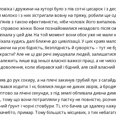
.
ловіка і дружини на хуторі було з пів сотні цесарок і з дес
и молоко і з них зістригали вовну на пряжу, робили ще 
р’янів з такою ефективністю, ніби чоловік його випалюв
правою жінки. Вони познайомилися незадовго після сме
еїхала у цей дім. На той момент вони обоє уже не мали н
оїхала кудись далі ближче до цивілізації. У цих краях ма
ючи на усю бідність, безплідність й суворість – тут не б
 красти? Але не ці дві речі змушували людей, залишатися 
залежить лише від їхньої власної важкої праці, а не чиєїс
доволення, коли збирався хай і бідний, але свій власни
зяв до рук сокиру, а на плечі закинув грубий лук з сагайда
ався ходити. І ні, боялися люди не диких звірів, а брод
аптово за лічені секунди, з під землі обпивала дивна дим
, тому що вони потрапляли у пастку не повністю, розчин
й ґрунт і чорні стовбури. Ті, хто бачив це здалеку каж
, начебто, примар. Тому більшість місцевих, з тих небагат