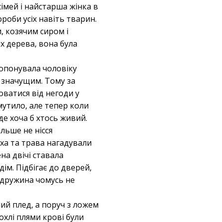
сімей і найстарша жінка в
роби усіх навіть тварин.
, козячим сиром і
х дерева, вона була
ропонувала чоловіку
ло значущим. Тому за
оватися від негоди у
мутило, але тепер коли
де хоча б хтось живий.
ільше не нісся
іха та трава нагадували
на двічі ставала
ім. Підбігає до дверей,
е дружина чомусь не
ий плед, а поруч з ложем
охлі плями крові були