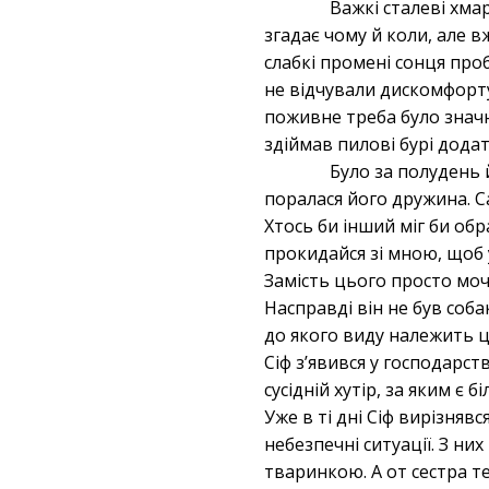
Важкі сталеві хмари
згадає чому й коли, але 
слабкі промені сонця проби
не відчували дискомфорту
поживне треба було значни
здіймав пилові бурі дод
Було за полудень 
поралася його дружина. С
Хтось би інший міг би об
прокидайся зі мною, щоб у
Замість цього просто мочк
Насправді він не був соб
до якого виду належить ц
Сіф з’явився у господарст
сусідній хутір, за яким є 
Уже в ті дні Сіф вирізняв
небезпечні ситуації. З ни
тваринкою. А от сестра т