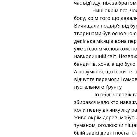
час від’їзду, ніж за братом
Нині окрім пса, чо
боку, крім того що давал
Вичищали подвір’я від бу
тваринами був основною с
декілька місяців вона пер
уже зі своїм чоловіком, п
навколишній світ. Незважа
бандитів, хоча, а що було
А розуміння, що їх життя 
відчуття перемоги і самов
пустельного ґрунту.
По обіді чоловік в
збирався мало хто наважув
коли певну ділянку лісу р
живе окрім дерев, мабуть
туманом, оголюючи піщани
білій завісі дивні постаті