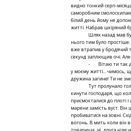
видно тонкий серп-місяць 
саморобним смолоскипам з
білий день йому не допом
житті. Набрав шкіряний б
Шлях назад мав бу
нього тим було простіше. Т
вже втрапив у бродячий ту
секунд заплющив очі. Але
- Вітаю ти так да
у моєму житті… чимось, що
дружина загине! Ти не змо
Тут пролунало гол
кинути господаря, що ко
присмокталися до плоті і 
марени замість вуст. Він 
пробиватися на зовні. Сх
вогонь. В мить коли він в
товариша, ні, друга ніде 