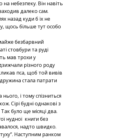
о на небезпеку. Він навіть
заходив далеко сам.
х назад куди б їх не
у, щось більше тут особо
 майже безбарвний
аті стовбури та руді
іть мав трохи у
 дзижчали різного роду
кликав пса, щоб той вивів
А дружина стала патрати
а нього, і тому спізниться
ож. Сірі будні однакові з
Так було ще місяці два.
гої нудної книги без
давалося, надто швидко.
итуху’’. Наступним ранком