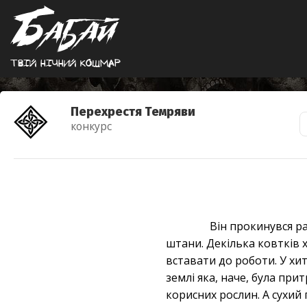
Твiй нiчний кошмар
Перехрестя Темряви
конкурс
Він прокинувся ра
штани. Декілька ковтків 
вставати до роботи. У хит
землі яка, наче, була пр
корисних рослин. А сухий 