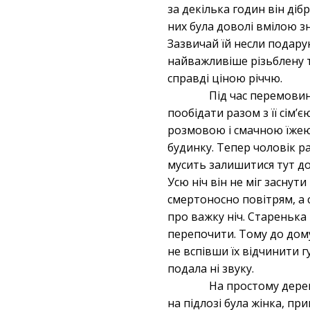
за декілька годин він діб
них була доволі вмілою з
Зазвичай їй несли подару
найважливіше різьблену т
справді ціною річчю.
Під час перемовин
пообідати разом з її сім’є
розмовою і смачною їжею 
будинку. Тепер чоловік ра
мусить залишитися тут до
Усю ніч він не міг заснут
смертоносно повітрям, а 
про важку ніч. Старенька 
перепочити. Тому до дому 
не вспівши їх відчинити г
подала ні звуку.
На простому дере
на підлозі була жінка, п