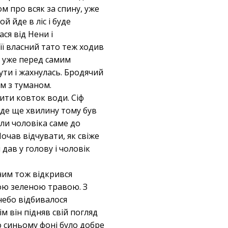
ом про всяк за спину, уже
й йде в ліс і буде
ся від Нени і
 її власний тато теж ходив
зу уже перед самим
нути і жахнулась. Бродячий
ом з туманом.
ити ковток води. Сіф
 де ще хвилину тому був
али чоловіка саме до
очав відчувати, як свіже
дав у голову і чоловік
 ним тож відкрився
кою зеленою травою. З
небо відбивалося
м він підняв свій погляд
о синьому фоні було добре