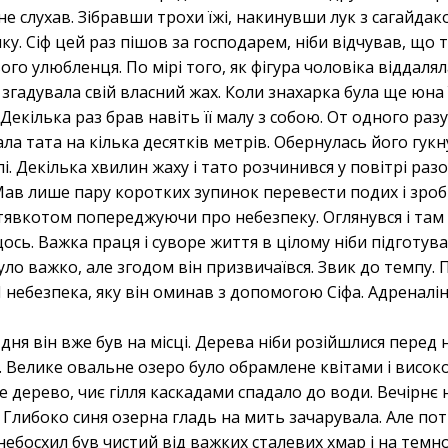
не слухав. Зібравши трохи їжі, накинувши лук з сагайдак
. Сіф цей раз пішов за господарем, ніби відчував, що то
о улюбленця. По мірі того, як фігура чоловіка віддаляла
 згадувала свій власний жах. Коли знахарка була ще юна
. Декілька раз брав навіть її малу з собою. От одного ра
ала тата на кілька десятків метрів. Обернулась його гук
лі. Декілька хвилин жаху і тато розчинився у повітрі раз
 Мав лише пару коротких зупинок перевести подих і зроб
тявкотом попереджуючи про небезпеку. Оглянувся і там
ось. Важка праця і суворе життя в цілому ніби підготув
ло важко, але згодом він призвичаївся. Звик до темпу. П
І небезпека, яку він оминав з допомогою Сіфа. Адреналін 
 дня він вже був на місці. Дерева ніби розійшлися перед
. Велике овальне озеро було обрамлене квітами і висо
е дерево, чиє гілля каскадами спадало до води. Вечірнє 
 Глибоко синя озерна гладь на мить зачарувала. Але поті
небосхил був чистий від важких сталевих хмар і на темн