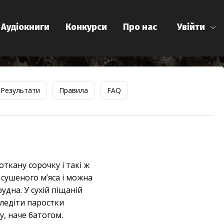
Аудіокниги
Конкурси
Про нас
Увійти
Результати
Правила
FAQ
ткану сорочку і такі ж
сушеного м’яса і можна
удна. У сухій піщаній
гледіти паростки
у, наче батогом.