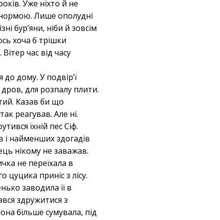
років. Уже ніхто й не
є нормою. Лише ополудні
зні бур’яни, ніби й зовсім
сь хоча б трішки
Вітер час від часу
до дому. У подвір’ї
дров, для розпалу плити.
тий. Казав би що
ак реагував. Але ні.
тився їхній пес Сіф.
в і найменших здогадів
ець нікому не заважав.
ичка не переїхала в
о цуцика приніс з лісу.
енько заводила її в
ався здружитися з
она більше сумувала, під