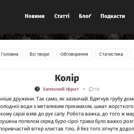
Новини
Статті
Блоґ
Подкасти
Головна
Всі твори
Обговорення
Статистика
Колір
Запеклий Іфрит
•
10
ніше дружини. Так само, як зазвичай. Вдягнув грубу домо
холодної води з металевим присмаком, шмат жорсткого 
кому сараї взяв до рук сапу. Робота важка, до того ж мар
итрушена попелом серед буро-сірої трави було важко роз
поривчастий вітер хлистав тіло, й без того зігнуте додол