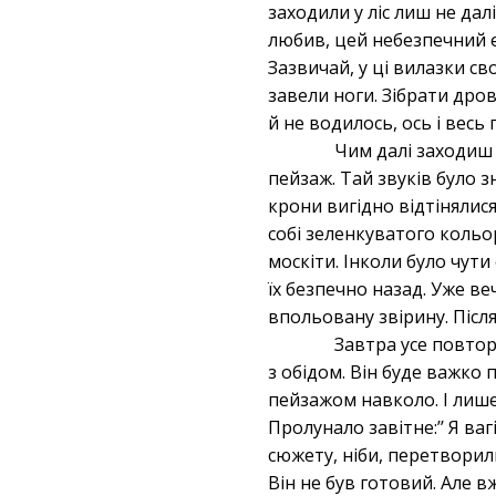
заходили у ліс лиш не дал
любив, цей небезпечний е
Зазвичай, у ці вилазки с
завели ноги. Зібрати дро
й не водилось, ось і весь
Чим далі заходиш
пейзаж. Тай звуків було з
крони вигідно відтінялися
собі зеленкуватого кольор
москіти. Інколи було чути
їх безпечно назад. Уже ве
впольовану звірину. Після
Завтра усе повтори
з обідом. Він буде важко 
пейзажом навколо. І лише 
Пролунало завітне:’’ Я ва
сюжету, ніби, перетворили
Він не був готовий. Але в