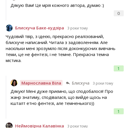
Дякую Вам! Це мрія кожного автора, думаю :)
0
Блискуча Баке-кудзіра
3 роки тому
Чудовий твір, з ідеєю, прекрасно реалізований,
блискуче написаний. Читала з задоволенням. Але
наскільки мені зрозуміло після доконкурсних вивчань
теми, це не фентезі, і не темне. Прекрасна темна
містика.
1
Марнославна Віла
Блискуча
3 роки тому
Дякую! Мені дуже приємно, що сподобалося! Про
жанр знатиму, сподівалася, що вийде щось на
кшталт етно фентезі, але темненького))
1
Неймовірна Калавінка
3 роки тому