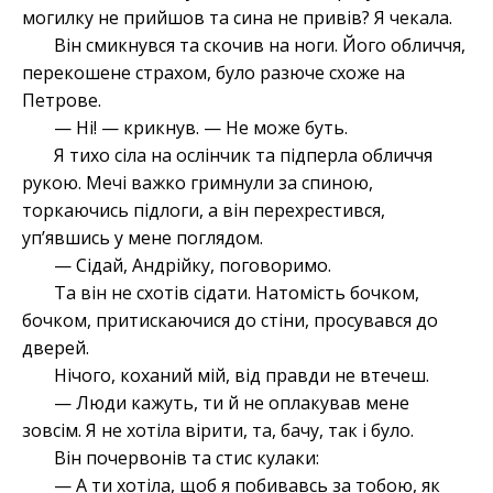
могилку не прийшов та сина не привів? Я чекала.
Він смикнувся та скочив на ноги. Його обличчя,
перекошене страхом, було разюче схоже на
Петрове.
— Ні! — крикнув. — Не може буть.
Я тихо сіла на ослінчик та підперла обличчя
рукою. Мечі важко гримнули за спиною,
торкаючись підлоги, а він перехрестився,
уп’явшись у мене поглядом.
— Сідай, Андрійку, поговоримо.
Та він не схотів сідати. Натомість бочком,
бочком, притискаючися до стіни, просувався до
дверей.
Нічого, коханий мій, від правди не втечеш.
— Люди кажуть, ти й не оплакував мене
зовсім. Я не хотіла вірити, та, бачу, так і було.
Він почервонів та стис кулаки:
— А ти хотіла, щоб я побивавсь за тобою, як