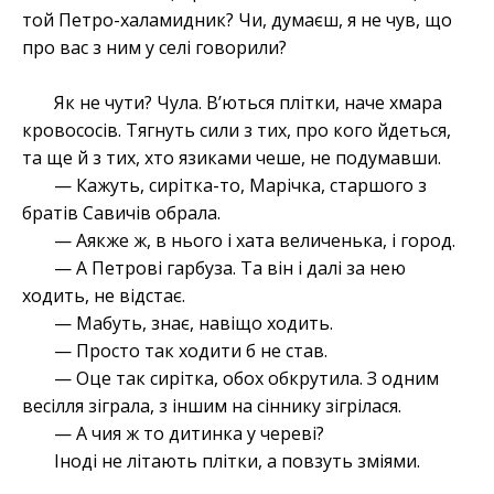
той Петро-халамидник? Чи, думаєш, я не чув, що
про вас з ним у селі говорили?
Як не чути? Чула. В’ються плітки, наче хмара
кровососів. Тягнуть сили з тих, про кого йдеться,
та ще й з тих, хто язиками чеше, не подумавши.
— Кажуть, сирітка-то, Марічка, старшого з
братів Савичів обрала.
— Аякже ж, в нього і хата величенька, і город.
— А Петрові гарбуза. Та він і далі за нею
ходить, не відстає.
— Мабуть, знає, навіщо ходить.
— Просто так ходити б не став.
— Оце так сирітка, обох обкрутила. З одним
весілля зіграла, з іншим на сіннику зігрілася.
— А чия ж то дитинка у череві?
Іноді не літають плітки, а повзуть зміями.