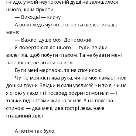
гніздо, у моїй неупокоєній душі не залишилося
нічого, крім гіркоти.
— Виходь! — кличу.
А воно ледь чутно стогне та шелестить до
мене:
— Важко, душе моя. Допоможи!
Я повертаюся до нього — туди, звідки
вилетіла, щоб побути птахом. Та не бувати мені
ластівкою, не літати на волі.
Бути мені мертвою, та не спочилою.
Чи то моя кістлява рука, чи не моя ламає гнилі
дошки труни. Звідки й сили узялися? Чи то я, чи не
я стою у лахмітті посеред розритої могили — і
тільки під нігтями жирна земля. А на поясі за
спиною — два мечі, два гострі леза, наче
пташиний хвіст.
А потім так було.