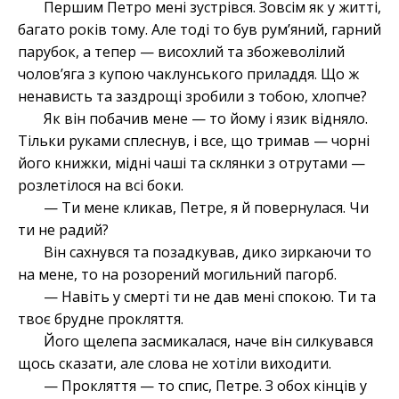
Першим Петро мені зустрівся. Зовсім як у житті,
багато років тому. Але тоді то був рум’яний, гарний
парубок, а тепер — висохлий та збожеволілий
чолов’яга з купою чаклунського приладдя. Що ж
ненависть та заздрощі зробили з тобою, хлопче?
Як він побачив мене — то йому і язик відняло.
Тільки руками сплеснув, і все, що тримав — чорні
його книжки, мідні чаші та склянки з отрутами —
розлетілося на всі боки.
— Ти мене кликав, Петре, я й повернулася. Чи
ти не радий?
Він сахнувся та позадкував, дико зиркаючи то
на мене, то на розорений могильний пагорб.
— Навіть у смерті ти не дав мені спокою. Ти та
твоє брудне прокляття.
Його щелепа засмикалася, наче він силкувався
щось сказати, але слова не хотіли виходити.
— Прокляття — то спис, Петре. З обох кінців у