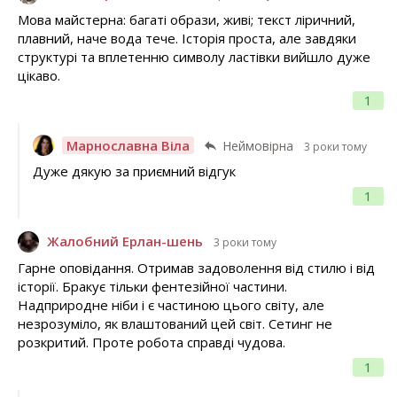
Мова майстерна: багаті образи, живі; текст ліричний,
плавний, наче вода тече. Історія проста, але завдяки
структурі та вплетенню символу ластівки вийшло дуже
цікаво.
1
Марнославна Віла
Неймовірна
3 роки тому
Дуже дякую за приємний відгук
1
Жалобний Ерлан-шень
3 роки тому
Гарне оповідання. Отримав задоволення від стилю і від
історії. Бракує тільки фентезійної частини.
Надприродне ніби і є частиною цього світу, але
незрозуміло, як влаштований цей світ. Сетинг не
розкритий. Проте робота справді чудова.
1