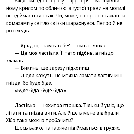
Аж доки одного разу — фр-р-р! — мазнувши
йому крилом по обличчю, з густої трави на могилі
не здіймається птах. Чи, може, то просто кажан за
комахами у світло свічки шарахнувся, Петро й не
розгледів.
— Ярку, що там в тебе? — питає жінка.
— Це моя ластівка. Її тато підбив, а гніздо
зламав.
— Викинь, ще заразу підхопиш.
— Люди кажуть, не можна ламати ластівчині
гнізда, бо буде біда.
«Буде біда, буде біда.»
Ластівка — нехитра пташка. Тільки й уміє, що
літати та гнізда вити. Але й це в мене відібрали.
Хіба таке можна пробачити?
Щось важке та гаряче підіймається в грудях,