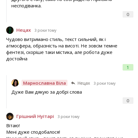
несподіванка.
0
Нецах
3 роки тому
Чудово витримано стиль, текст сильний, як і
атмосфера, образність на висоті. Не зовсім темне
фентезі, скоріше таки містика, але робота дуже
достойна
1
Марнославна Віла
Нецах
3 роки тому
Дуже Вам дякую за добрі слова
0
Грішний Нуітарі
3 роки тому
Вітаю!
Мені дуже сподобалося!