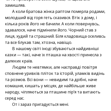
замишляв.
А коли братова жінка раптом померла родами,
молодший від горя геть сказився. Втік з дому, і
кілька років його не бачили. А коли повернувсь,
здавалося, наче підмінили його. Чорний став з
лиця, худий та страшний. Біля кладовища оселивсь
та все блукав там, хтозна, навіщо.
В нашому світі іноді збуваються найдивніші
казки — такі, наче їх пташка на хвості принесла з
далеких країв.
Людям те невтямки, але насправді повітря
сповнене уривків пліток та історій, уламків видінь
та розмов. Всі вони — невидимі та дрібні, наче
комашня, кишать у місцях, де найбільше живе
народу, чіпляються за пташине пір’я та витають
серед нас.
От і зараз пригадується мені.