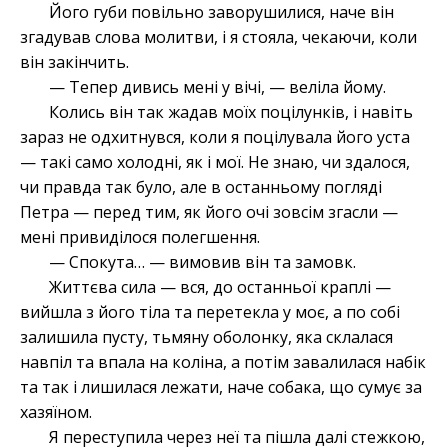
Його губи повільно заворушилися, наче він
згадував слова молитви, і я стояла, чекаючи, коли
він закінчить.
— Тепер дивись мені у вічі, — веліла йому.
Колись він так жадав моїх поцілунків, і навіть
зараз не одхитнувся, коли я поцілувала його уста
— такі само холодні, як і мої. Не знаю, чи здалося,
чи правда так було, але в останньому погляді
Петра — перед тим, як його очі зовсім згасли —
мені привиділося полегшення.
— Спокута… — вимовив він та замовк.
Життєва сила — вся, до останньої краплі —
вийшла з його тіла та перетекла у моє, а по собі
залишила пусту, тьмяну оболонку, яка склалася
навпіл та впала на коліна, а потім завалилася набік
та так і лишилася лежати, наче собака, що сумує за
хазяїном.
Я переступила через неї та пішла далі стежкою,