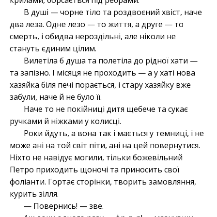
крилами, борсається під ребрами.
В душі — чорне тіло та роздвоєний хвіст, наче
два леза. Одне лезо — то життя, а друге — то
смерть, і обидва нероздільні, але ніколи не
стануть єдиним цілим.
Вилетіла б душа та полетіла до рідної хати —
та запізно. І місяця не проходить — а у хаті нова
хазяйка біля печі порається, і стару хазяйку вже
забули, наче й не було її.
Наче то не покійниці дитя щебече та сукає
ручками й ніжками у колисці.
Роки йдуть, а вона так і мається у темниці, і не
може ані на той світ піти, ані на цей повернутися.
Ніхто не навідує могили, тільки божевільний
Петро приходить щоночі та приносить свої
фоліанти. Гортає сторінки, творить замовляння,
курить зілля.
— Повернись! — зве.