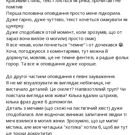
Красивий стиль, текст ллється як річка, прочитав і не
помітив
Перша половина оповідання просто мене підкорила.
Дуже гарно, дуже чуттєво, текст хочеться смакувати як
цукерку.
Дуже сподобався отой момент, коли зрозумів, що от
зараз вона вилізе із могили) просто смак)
Я все чекав, коли почнеться "темне" і от дочекався 😁.
Хоча, погоджуюся з коментарями, тут можна й
дорікнути, мовляв, це не темне фентезі, а радше фольк
горор. Та все ж оповідання дуже хороше.
До другої частини оповідання є певні зауваження.
Я не міг візуалізувати як виглядає небіжчиця, не
вистачало деталей. Це скелет? Напівзотлілий труп? Чи
повстала вигляда мов жива? Кілька вдалих штрихів,
кілька фраз дуже б допомогли.
Деталь з мечами (що схожі на ластів'ячий хвіст) дуже
сподобалася. Але водночас виникає запитання звідки ті
мечі взялися в могилі жінки. Зрозуміло, що це магія/
містика, але моя читацька "хотілка" хотіла б, щоб ви тут
це трохи докрутити)