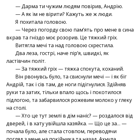
— Дарма ти чужим людям повірив, Андрію.
— А як їм не вірити? Кажуть же ж люди.
Я похитала головою.
— Через погорду свою пам’ять про мене в сина
вкрав та гніздо моє розорив. Це тяжкий гріх.
Витягла мечі та над головою схрестила.
Два леза, гострі, наче пір’я, швидкі, як
ластівчин політ.
— За тяжкий гріх — тяжка спокута, коханий.
Він рвонувсь було, та свиснули мечі — і як біг
Андрій, так і сів там, де ноги підігнулися. Здійняв
руки та затих, тільки впало щось і покотилося
підлогою, та забарвилося рожевим молоко у глеку
на столі.
— Хто це тут землі в дім наніс? — роздалося від
дверей, і в хату увійшла хазяйка. — Що це за… —
почала було, але стала стовпом, переводячи
погляд з мене на покійника та назад. Ахнула,