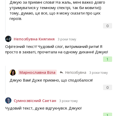
Дякую за приємні слова! На жаль, мені важко довго
утримуватися у темному спектрі, так би мовити))
тому, думаю, це все, що я можу сказати про цих
героїв.
0
Непозбувна Княгиня
3 роки тому
Офігезний текст! Чудовий слог, витриманий ритм! Я
просто в захваті, прочитала на одному диханні! Дякую!
1
Марнославна Віла
Непозбувна
3 роки тому
Дякую Вам! Дуже приємно, що сподобалося!
0
Сумнозвісний Саетан
3 роки тому
Чудовий текст, дуже відгукнувся. Дякую!
1