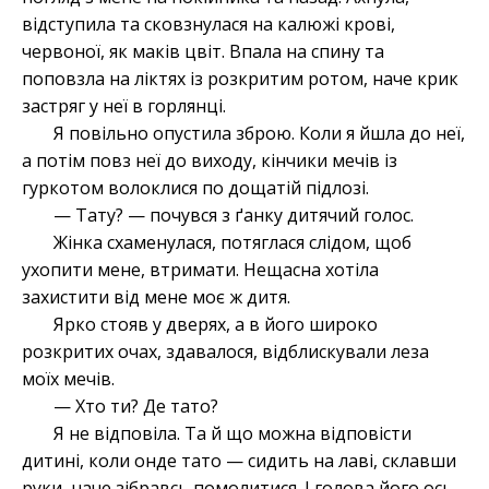
відступила та сковзнулася на калюжі крові,
червоної, як маків цвіт. Впала на спину та
поповзла на ліктях із розкритим ротом, наче крик
застряг у неї в горлянці.
Я повільно опустила зброю. Коли я йшла до неї,
а потім повз неї до виходу, кінчики мечів із
гуркотом волоклися по дощатій підлозі.
— Тату? — почувся з ґанку дитячий голос.
Жінка схаменулася, потяглася слідом, щоб
ухопити мене, втримати. Нещасна хотіла
захистити від мене моє ж дитя.
Ярко стояв у дверях, а в його широко
розкритих очах, здавалося, відблискували леза
моїх мечів.
— Хто ти? Де тато?
Я не відповіла. Та й що можна відповісти
дитині, коли онде тато — сидить на лаві, склавши
руки, наче зібравсь помолитися. І голова його ось