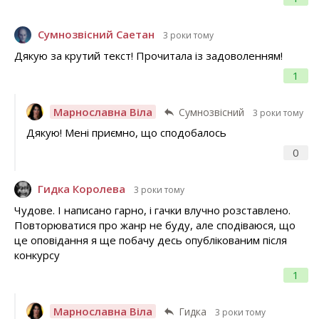
Сумнозвісний Саетан
3 роки тому
Дякую за крутий текст! Прочитала із задоволенням!
1
Марнославна Віла
Сумнозвісний
3 роки тому
Дякую! Мені приємно, що сподобалось
0
Гидка Королева
3 роки тому
Чудове. І написано гарно, і гачки влучно розставлено.
Повторюватися про жанр не буду, але сподіваюся, що
це оповідання я ще побачу десь опублікованим після
конкурсу
1
Марнославна Віла
Гидка
3 роки тому