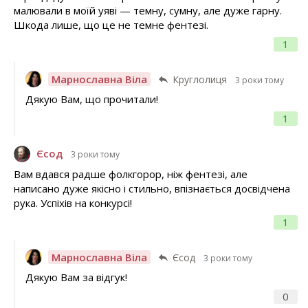
малювали в моїй уяві — темну, сумну, але дуже гарну.
Шкода лише, що це не темне фентезі.
1
Марнославна Віла
Круглолиця
3 роки тому
Дякую Вам, що прочитали!
1
Єсод
3 роки тому
Вам вдався радше фолкгорор, ніж фентезі, але
написано дуже якісно і стильно, впізнається досвідчена
рука. Успіхів на конкурсі!
1
Марнославна Віла
Єсод
3 роки тому
Дякую Вам за відгук!
0