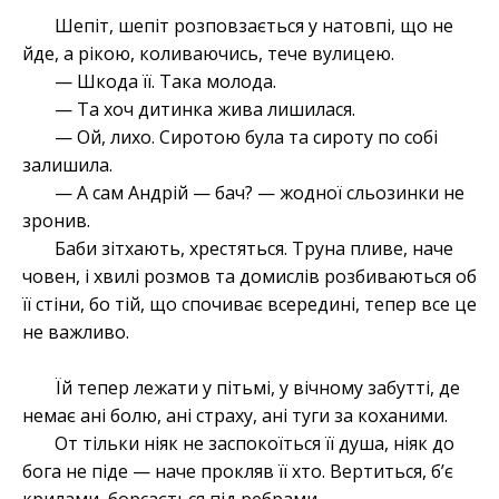
Шепіт, шепіт розповзається у натовпі, що не
йде, а рікою, коливаючись, тече вулицею.
— Шкода її. Така молода.
— Та хоч дитинка жива лишилася.
— Ой, лихо. Сиротою була та сироту по собі
залишила.
— А сам Андрій — бач? — жодної сльозинки не
зронив.
Баби зітхають, хрестяться. Труна пливе, наче
човен, і хвилі розмов та домислів розбиваються об
її стіни, бо тій, що спочиває всередині, тепер все це
не важливо.
Їй тепер лежати у пітьмі, у вічному забутті, де
немає ані болю, ані страху, ані туги за коханими.
От тільки ніяк не заспокоїться її душа, ніяк до
бога не піде — наче прокляв її хто. Вертиться, б’є