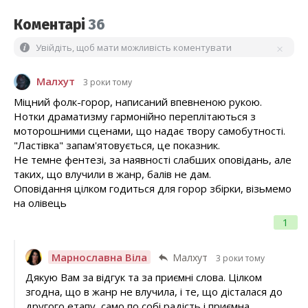
Коментарі
36
Увійдіть, щоб мати можливість коментувати
Малхут
3 роки тому
Міцний фолк-горор, написаний впевненою рукою.
Нотки драматизму гармонійно переплітаються з
моторошними сценами, що надає твору самобутності.
"Ластівка" запам'ятовується, це показник.
Не темне фентезі, за наявності слабших оповідань, але
таких, що влучили в жанр, балів не дам.
Оповідання цілком годиться для горор збірки, візьмемо
на олівець
1
Марнославна Віла
Малхут
3 роки тому
Дякую Вам за відгук та за приємні слова. Цілком
згодна, що в жанр не влучила, і те, що дісталася до
другого етапу, само по собі радість і приємна