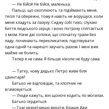
— Не бійся! Не бійся, маленька.
Пальці, що охоплюють та підіймають мене,
теплі та обережні, тому я навіть не ворушуся, коли
мене кладуть за пазуху. Сиджу собі тихо, слухаю
биття людського серця, і воно потроху сплітається
з моїм. Наче дві сопілки, що спочатку грали без
ладу, починають перекликатися, підспівувати
одна одній та нарешті звучать разом. І мені вже
майже не болить.
Тепер я не сама. Я більше ніколи не буду сама.
— Татку, чому дядько Петро живе біля
цвинтаря?
Батько не відповідає, та хлопчик не
вгамовується:
— Люди кажуть, він щоночі ходить по могилах.
Батько сердиться.
— Годі нісенітницю верзти. Краще йди