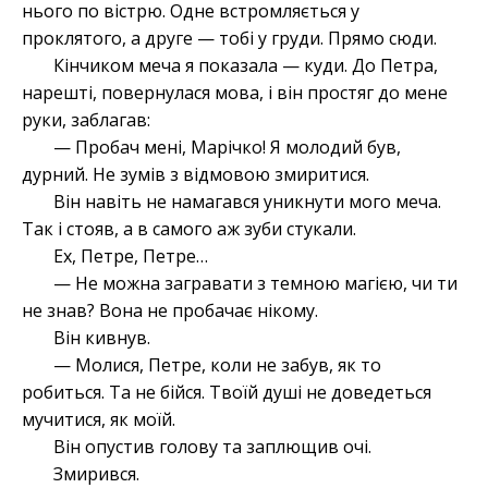
нього по вістрю. Одне встромляється у
проклятого, а друге — тобі у груди. Прямо сюди.
Кінчиком меча я показала — куди. До Петра,
нарешті, повернулася мова, і він простяг до мене
руки, заблагав:
— Пробач мені, Марічко! Я молодий був,
дурний. Не зумів з відмовою змиритися.
Він навіть не намагався уникнути мого меча.
Так і стояв, а в самого аж зуби стукали.
Ех, Петре, Петре…
— Не можна загравати з темною магією, чи ти
не знав? Вона не пробачає нікому.
Він кивнув.
— Молися, Петре, коли не забув, як то
робиться. Та не бійся. Твоїй душі не доведеться
мучитися, як моїй.
Він опустив голову та заплющив очі.
Змирився.