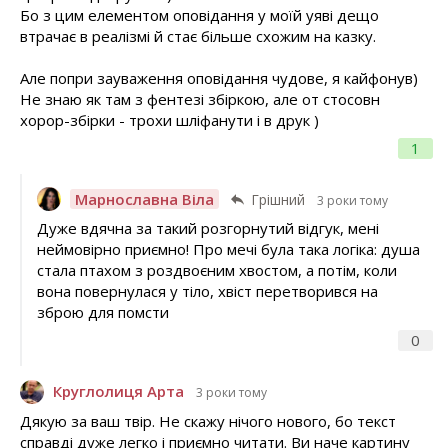
Бо з цим елементом оповідання у моїй уяві дещо
втрачає в реалізмі й стає більше схожим на казку.
Але попри зауваження оповідання чудове, я кайфонув)
Не знаю як там з фентезі збіркою, але от стосовн
хорор-збірки - трохи шліфанути і в друк )
1
Марнославна Віла
Грішний
3 роки тому
Дуже вдячна за такий розгорнутий відгук, мені
неймовірно приємно! Про мечі була така логіка: душа
стала птахом з роздвоєним хвостом, а потім, коли
вона повернулася у тіло, хвіст перетворився на
зброю для помсти
0
Круглолиця Арта
3 роки тому
Дякую за ваш твір. Не скажу нічого нового, бо текст
справді дуже легко і приємно читати. Ви наче картину