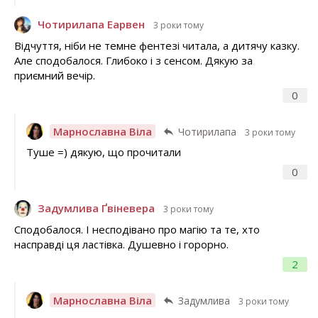
Чотирилапа Еарвен
3 роки тому
Відчуття, ніби не темне фентезі читала, а дитячу казку.
Але сподобалося. Глибоко і з сенсом. Дякую за
приємний вечір.
0
Марнославна Віла
Чотирилапа
3 роки тому
Туше =) дякую, що прочитали
0
Задумлива Ґвіневера
3 роки тому
Сподобалося. І несподівано про магію та те, хто
насправді ця ластівка. Душевно і горорно.
2
Марнославна Віла
Задумлива
3 роки тому