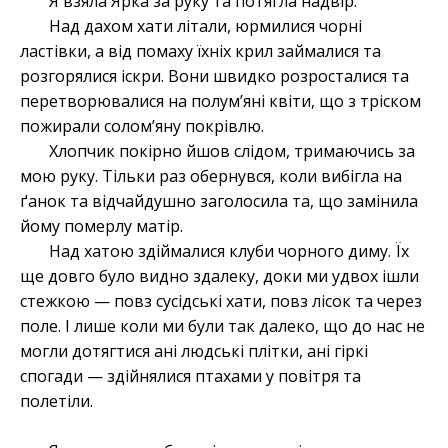
Я взяла Ярка за руку та потягла надвір.
Над дахом хати літали, юрмилися чорні
ластівки, а від помаху їхніх крил займалися та
розгорялися іскри. Вони швидко розросталися та
перетворювалися на полум’яні квіти, що з тріском
пожирали солом’яну покрівлю.
Хлопчик покірно йшов слідом, тримаючись за
мою руку. Тільки раз обернувся, коли вибігла на
ґанок та відчайдушно заголосила та, що замінила
йому померлу матір.
Над хатою здіймалися клуби чорного диму. Їх
ще довго було видно здалеку, доки ми удвох ішли
стежкою — повз сусідські хати, повз лісок та через
поле. І лише коли ми були так далеко, що до нас не
могли дотягтися ані людські плітки, ані гіркі
спогади — здійнялися птахами у повітря та
полетіли.