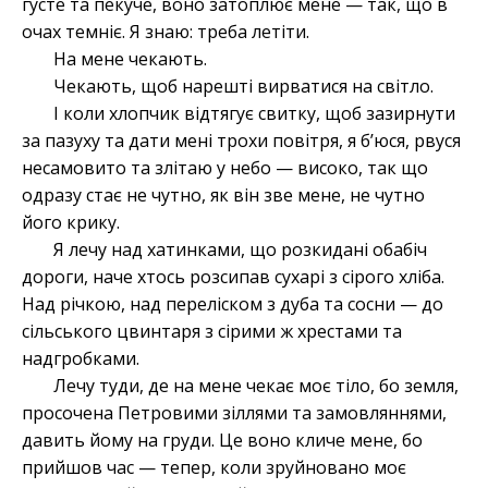
густе та пекуче, воно затоплює мене — так, що в
очах темніє. Я знаю: треба летіти.
На мене чекають.
Чекають, щоб нарешті вирватися на світло.
І коли хлопчик відтягує свитку, щоб зазирнути
за пазуху та дати мені трохи повітря, я б’юся, рвуся
несамовито та злітаю у небо — високо, так що
одразу стає не чутно, як він зве мене, не чутно
його крику.
Я лечу над хатинками, що розкидані обабіч
дороги, наче хтось розсипав сухарі з сірого хліба.
Над річкою, над переліском з дуба та сосни — до
сільського цвинтаря з сірими ж хрестами та
надгробками.
Лечу туди, де на мене чекає моє тіло, бо земля,
просочена Петровими зіллями та замовляннями,
давить йому на груди. Це воно кличе мене, бо
прийшов час — тепер, коли зруйновано моє