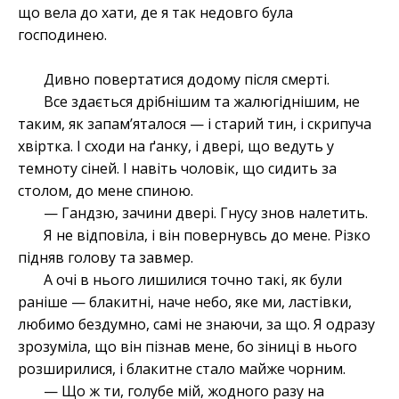
що вела до хати, де я так недовго була
господинею.
Дивно повертатися додому після смерті.
Все здається дрібнішим та жалюгіднішим, не
таким, як запам’яталося — і старий тин, і скрипуча
хвіртка. І сходи на ґанку, і двері, що ведуть у
темноту сіней. І навіть чоловік, що сидить за
столом, до мене спиною.
— Гандзю, зачини двері. Гнусу знов налетить.
Я не відповіла, і він повернувсь до мене. Різко
підняв голову та завмер.
А очі в нього лишилися точно такі, як були
раніше — блакитні, наче небо, яке ми, ластівки,
любимо бездумно, самі не знаючи, за що. Я одразу
зрозуміла, що він пізнав мене, бо зіниці в нього
розширилися, і блакитне стало майже чорним.
— Що ж ти, голубе мій, жодного разу на