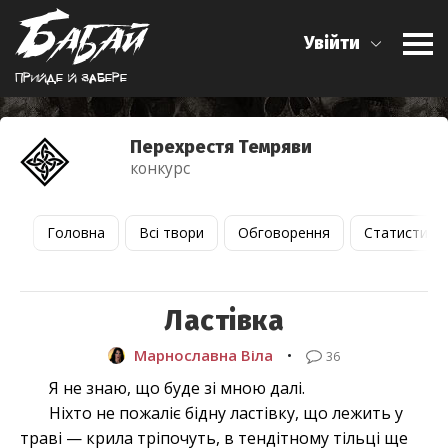
Увійти
Прийде й забере
Перехрестя Темряви
конкурс
Головна
Всі твори
Обговорення
Статистика
Ластівка
Марнославна Віла
•
36
Я не знаю, що буде зі мною далі.
Ніхто не пожаліє бідну ластівку, що лежить у
траві — крила тріпочуть, в тендітному тільці ще