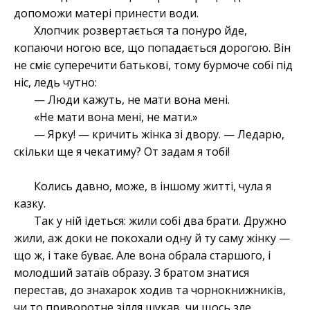
допоможи матері принести води.
Хлопчик розвертається та понуро йде,
копаючи ногою все, що попадається дорогою. Він
не сміє суперечити батькові, тому бурмоче собі під
ніс, ледь чутно:
— Люди кажуть, не мати вона мені.
«Не мати вона мені, не мати.»
— Ярку! — кричить жінка зі двору. — Ледарю,
скільки ще я чекатиму? От задам я тобі!
Колись давно, може, в іншому житті, чула я
казку.
Так у ній ідеться: жили собі два брати. Дружно
жили, аж доки не покохали одну й ту саму жінку —
що ж, і таке буває. Але вона обрала старшого, і
молодший затаїв образу. З братом знатися
перестав, до знахарок ходив та чорнокнижників,
чи то приворотне зілля шукав, чи щось зле