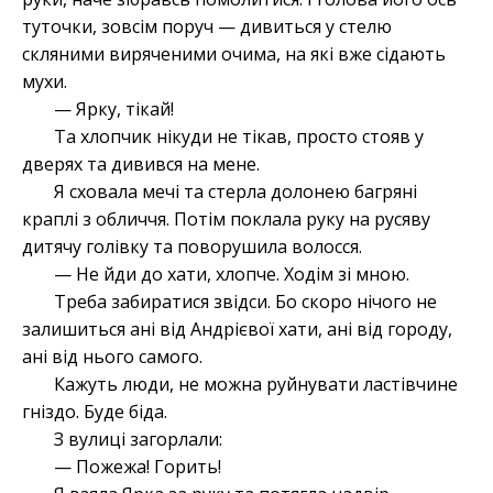
туточки, зовсім поруч — дивиться у стелю
скляними виряченими очима, на які вже сідають
мухи.
— Ярку, тікай!
Та хлопчик нікуди не тікав, просто стояв у
дверях та дивився на мене.
Я сховала мечі та стерла долонею багряні
краплі з обличчя. Потім поклала руку на русяву
дитячу голівку та поворушила волосся.
— Не йди до хати, хлопче. Ходім зі мною.
Треба забиратися звідси. Бо скоро нічого не
залишиться ані від Андрієвої хати, ані від городу,
ані від нього самого.
Кажуть люди, не можна руйнувати ластівчине
гніздо. Буде біда.
З вулиці загорлали:
— Пожежа! Горить!