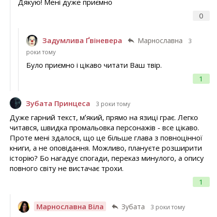
Дякую! Мені дуже приємно
0
Задумлива Ґвіневера
Марнославна
3
роки тому
Було приємно і цікаво читати Ваш твір.
1
Зубата Принцеса
3 роки тому
Дуже гарний текст, мʼякий, прямо на язиці грає. Легко
читався, швидка промальовка персонажів - все цікаво.
Проте мені здалося, що це більше глава з повноцінної
книги, а не оповідання. Можливо, плануєте розширити
історію? Бо нагадує спогади, переказ минулого, а опису
повного світу не вистачає трохи.
1
Марнославна Віла
Зубата
3 роки тому