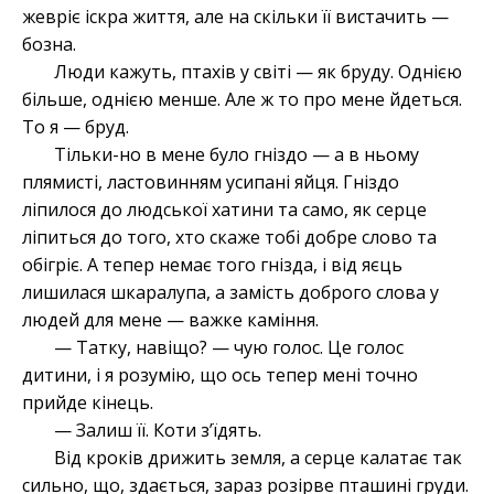
жевріє іскра життя, але на скільки її вистачить —
бозна.
Люди кажуть, птахів у світі — як бруду. Однією
більше, однією менше. Але ж то про мене йдеться.
То я — бруд.
Тільки-но в мене було гніздо — а в ньому
плямисті, ластовинням усипані яйця. Гніздо
ліпилося до людської хатини та само, як серце
ліпиться до того, хто скаже тобі добре слово та
обігріє. А тепер немає того гнізда, і від яєць
лишилася шкаралупа, а замість доброго слова у
людей для мене — важке каміння.
— Татку, навіщо? — чую голос. Це голос
дитини, і я розумію, що ось тепер мені точно
прийде кінець.
— Залиш її. Коти з’їдять.
Від кроків дрижить земля, а серце калатає так
сильно, що, здається, зараз розірве пташині груди.