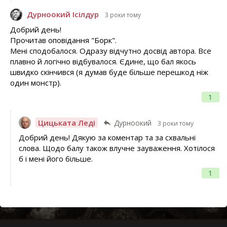
Дурноокий Ісілдур
3 роки тому
Добрий день!
Прочитав оповідання "Борк".
Мені сподобалося. Одразу відчутно досвід автора. Все
плавно й логічно відбувалося. Єдине, що бал якось
швидко скінчився (я думав буде більше перешкод ніж
один монстр).
1
Цицьката Леді
Дурноокий
3 роки тому
Добрий день! Дякую за коментар та за схвальні
слова. Щодо балу також влучне зауваження. Хотілося
б і мені його більше.
1