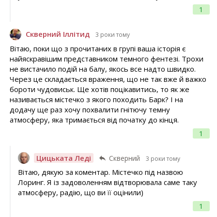
1
Скверний Іллітид
3 роки тому
Вітаю, поки що з прочитаних в групі ваша історія є
найяскравішим представником темного фентезі. Трохи
не вистачило подій на балу, якось все надто швидко.
Через це складається враження, що не так вже й важко
бороти чудовиськ. Ще хотів поцікавитись, то як же
називається містечко з якого походить Барк? І на
додачу ще раз хочу похвалити гнітючу темну
атмосферу, яка тримається від початку до кінця.
1
Цицьката Леді
Скверний
3 роки тому
Вітаю, дякую за коментар. Містечко під назвою
Лоринг. Я із задоволенням відтворювала саме таку
атмосферу, радію, що ви її оцінили)
1