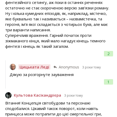
фентезійного сетингу, аж поки в останніх реченнях
остаточно не стає скороченою версію зав’язки роману.
Ну і кілька кумедних епізодів, як, наприклад, містечко,
яке буквально так і називається – назвамістечка, та
героїня, ім’я якої складається з чотирьох букв, але має
три варіанти написання.
Суперечливі враження. Гарний початок проти
зіжмаканого кінця, який мало нагадує кінець темного
фентезі і кінець як такий загалом.
2
Цицьката Леді
Anonymous
3 роки тому
Дякую за розгорнуте зауваження
1
Культова Касікандрієра
3 роки тому
Вітання! Концепція світобудови та персонажі
сподобалися. Цікавий також поворот, коли навіть
принцеса може потрапити до цієї смертельної гри,