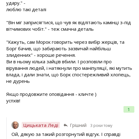
удару." -
люблю такі деталі
"Він міг заприсягтися, що чув як відлітають камінці з-під
вітчимових чобіт." - теж смачна деталь
"Кажуть, сам Морок говорить через вибір жерців, та
Борг бачив, що забирають зазвичай найбільш
злиденних" - хороше речення.
Ви в ньому кілька зайців вбили. І розповіли про
вірування людей, і натякнули про маніпуляції, які мутить
влада, і дали знати, що Борк спостережливий хлопець,
не дурень
Якщо продовжите оповідання - кличте )
успхів!
1
Цицьката Леді
Грішний
3 роки тому
Ой, дякую за такий розгорнутий відгук. І справді