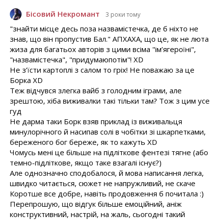
Бісовий Некромант
3 роки тому
"знайти місце десь поза назвамістечка, де б ніхто не
знав, що він пропустив Бал." АПХАХА, що це, як не люта
жиза для багатьох авторів з цими всіма "ім’ягероїні",
"назвамістечка", "придумаюпотім"! XD
Не з’їсти картоплі з салом то гріх! Не поважаю за це
Борка XD
Теж відчувся злегка вайб з голодним іграми, але
зрештою, хіба виживалки такі тільки там? Тож з цим усе
гуд
Не дарма таки Борк взяв приклад із виживальця
минулорічного й насипав солі в чобітки зі шкарпетками,
береженого бог береже, як то кажуть XD
Чомусь мені це більше на підліткове фентезі тягне (або
темно-підліткове, якщо таке взагалі існує?)
Але однозначно сподобалося, й мова написання легка,
швидко читається, сюжет не напружливий, не скаче
Коротше все добре, навіть продовження б почитала :)
Перепрошую, що відгук більше емоційний, аніж
конструктивний, настрій, на жаль, сьогодні такий