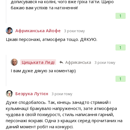
дописувався на коліні, чого вже гріха таїти. Щиро
бажаю вам успіхів та натхнення!
1
Африканська Айофе
3 роки тому
Цікаві персонажі, атмосфера тощо. ДЯКУЮ.
1
Цицьката Леді
Африканська
3 роки тому
І вам дуже дякую за коментар)
1
Безрука Лутієн
3 роки тому
Дуже сподобалось. Так, кінець занадто стрімкий і
кульмінації бракувало напруженості, зате атмосфера
чудова в своїй похмурості, стиль написання гарний,
персонажі яскраві. Одна з кращих серед прочитаних на
даний момент робіт на конкурсі.