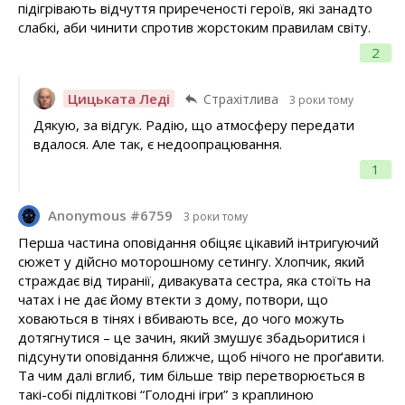
підігрівають відчуття приреченості героїв, які занадто
слабкі, аби чинити спротив жорстоким правилам світу.
2
Цицьката Леді
Страхітлива
3 роки тому
Дякую, за відгук. Радію, що атмосферу передати
вдалося. Але так, є недоопрацювання.
1
Anonymous #6759
3 роки тому
Перша частина оповідання обіцяє цікавий інтригуючий
сюжет у дійсно моторошному сетингу. Хлопчик, який
страждає від тиранії, дивакувата сестра, яка стоїть на
чатах і не дає йому втекти з дому, потвори, що
ховаються в тінях і вбивають все, до чого можуть
дотягнутися – це зачин, який змушує збадьоритися і
підсунути оповідання ближче, щоб нічого не проґавити.
Та чим далі вглиб, тим більше твір перетворюється в
такі-собі підліткові “Голодні ігри” з краплиною