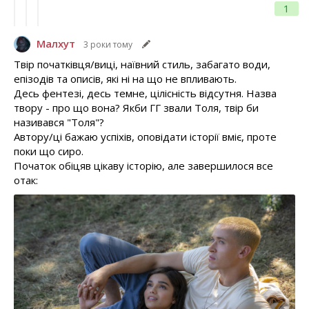
1
Малхут
3 роки тому
Твір початківця/виці, наївний стиль, забагато води,
епізодів та описів, які ні на що не впливають.
Десь фентезі, десь темне, цілісність відсутня. Назва
твору - про що вона? Якби ГГ звали Толя, твір би
називався "Толя"?
Автору/ці бажаю успіхів, оповідати історії вміє, проте
поки що сиро.
Початок обіцяв цікаву історію, але завершилося все
отак: