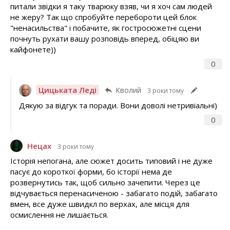
питали звідки я таку тварюку взяв, чи я хоч сам людей
не жеру? Так що спробуйте перебороти цей блок
"ненасильства" і побачите, як гостросюжетні сцени
почнуть рухати вашу розповідь вперед, обіцяю ви
кайфонете))
0
Цицьката Леді
Кволий
3 роки тому
Дякую за відгук та поради. Вони доволі нетривіальні)
0
Нецах
3 роки тому
Історія непогана, але сюжет досить типовий і не дуже
пасує до короткої форми, бо історії нема де
розвернутись так, щоб сильно зачепити. Через це
відчувається перенасиченою - забагато подій, забагато
вмен, все дуже швидкл по верхах, але місця для
осмислення не лишається.