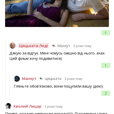
1
Цицьката Леді
Малхут
3 роки тому
Дякую за відгук. Мені чомусь смішно від нього. ахах.
Цей фільм хочу подивитися)
1
Малхут
Цицьката
3 роки тому
Гляньте обов'язково, вони поцупили вашу ідею)
2
Кволий Лицар
3 роки тому
Привіт, роздаю непрохані поради)))). Підсилюючі слова