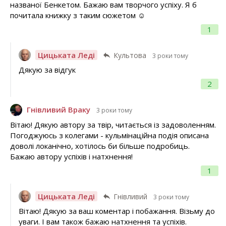
названої Бенкетом. Бажаю вам творчого успіху. Я б
почитала книжку з таким сюжетом ☺
1
Цицьката Леді
Культова
3 роки тому
Дякую за відгук
2
Гнівливий Враку
3 роки тому
Вітаю! Дякую автору за твір, читається із задоволенням.
Погоджуюсь з колегами - кульмінаційна подія описана
доволі локанічно, хотілось би більше подробиць.
Бажаю автору успіхів і натхнення!
1
Цицьката Леді
Гнівливий
3 роки тому
Вітаю! Дякую за ваш коментар і побажання. Візьму до
уваги. І вам також бажаю натхнення та успіхів.