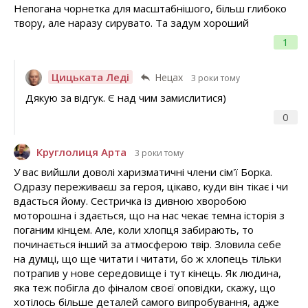
Непогана чорнетка для масштабнішого, більш глибоко
твору, але наразу сирувато. Та задум хороший
1
Цицьката Леді
Нецах
3 роки тому
Дякую за відгук. Є над чим замислитися)
0
Круглолиця Арта
3 роки тому
У вас вийшли доволі харизматичні члени сім'ї Борка.
Одразу переживаєш за героя, цікаво, куди він тікає і чи
вдасться йому. Сестричка із дивною хворобою
моторошна і здається, що на нас чекає темна історія з
поганим кінцем. Але, коли хлопця забирають, то
починається інший за атмосферою твір. Зловила себе
на думці, що ще читати і читати, бо ж хлопець тільки
потрапив у нове середовище і тут кінець. Як людина,
яка теж побігла до фіналом своєї оповідки, скажу, що
хотілось більше деталей самого випробування, адже