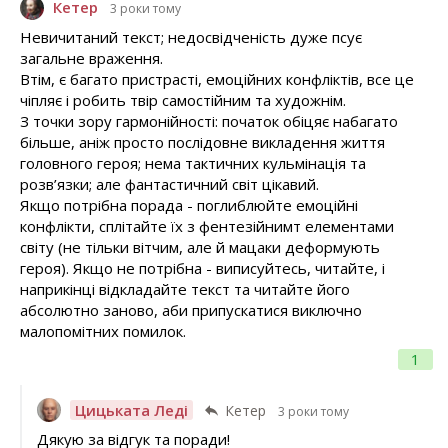
Кетер
3 роки тому
Невичитаний текст; недосвідченість дуже псує
загальне враження.
Втім, є багато пристрасті, емоційних конфліктів, все це
чіпляє і робить твір самостійним та художнім.
З точки зору гармонійності: початок обіцяє набагато
більше, аніж просто послідовне викладення життя
головного героя; нема тактичних кульмінація та
розв’язки; але фантастичний світ цікавий.
Якщо потрібна порада - поглиблюйте емоційні
конфлікти, сплітайте їх з фентезійнимт елементами
світу (не тільки вітчим, але й мацаки деформують
героя). Якщо не потрібна - виписуйтесь, читайте, і
наприкінці відкладайте текст та читайте його
абсолютно заново, аби припускатися виключно
малопомітних помилок.
1
Цицьката Леді
Кетер
3 роки тому
Дякую за відгук та поради!