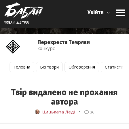
Увійти
Ховай дiтей
Перехрестя Темряви
конкурс
Головна
Всі твори
Обговорення
Статистика
Твір видалено не прохання
автора
Цицьката Леді
•
36