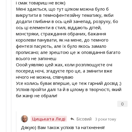
і смак товариш не всяк)
Мені здається, що тут цілком можна було б
викрутити в темнофентезійну тематику, якби
додати глибини в ось цей занепад, розруху, бо
ось ці елементи в стилі, віддають дітей,
монстряки, страждання обраних, бажання
королеви панувати, як на мене, до темного
фентезі пасують, але їх було якось замало
прописано; але зрештою це ж оповідання багато
всього не запхнеш
Ооой уявляю цей жах, коли розплющуєте очі
посеред ночі, згадуєте про це, а змінити вже
нічого не можна, співчуваю
Усе колись буває вперше, це теж гарний досвід ;)
Успіхів пройти далі та й в цілому в творчості, який
би жанр не обрали!
0
Цицьката Леді
Бісовий
3 роки тому
Дякую) Вам також успіхів та натхнення!