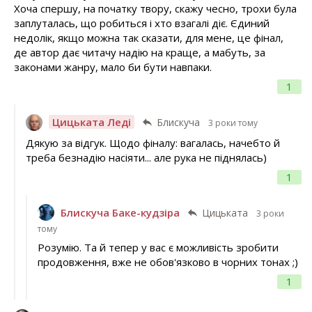
Хоча спершу, на початку твору, скажу чесно, трохи була
заплуталась, що робиться і хто взагалі діє. Єдиний
недолік, якщо можна так сказати, для мене, це фінал,
де автор дає читачу надію на краще, а мабуть, за
законами жанру, мало би бути навпаки.
1
Цицьката Леді
Блискуча
3 роки тому
Дякую за відгук. Щодо фіналу: вагалась, начебто й
треба безнадію насіяти... але рука не піднялась)
1
Блискуча Баке-кудзіра
Цицьката
3 роки
тому
Розумію. Та й тепер у вас є можливість зробити
продовження, вже не обов'язково в чорних тонах ;)
1