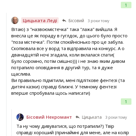
1
Цицьката Леді
Бісовий
3 роки тому
Вітаю) з "назвоюмістечка" така "лажа" вийшла. Я
внесла це як пораду в гуглдок, до цього було просто
"поза містечка". Потім спокійнісінько про це забула.
Скопіювала все у ворд та відправила на конкурс. А о
дванадцятій ночі згадала, коли вклалася спати(
Було соромно, потім смішно))) і не знаю яким дивом
потрапило оповідання в другий тур, та я дуже
щаслива.
Ви правильно підмітили, мені підліткове фентезі (та
дитячі казки) справді ближчі. У темному фентезі
вперше спробувала щось написати)
1
Бісовий Некромант
Цицьката
3 роки тому
Та ну чому дивуватися, що потрапили?) Твір
справді хороший (принаймні для мене, але на колір