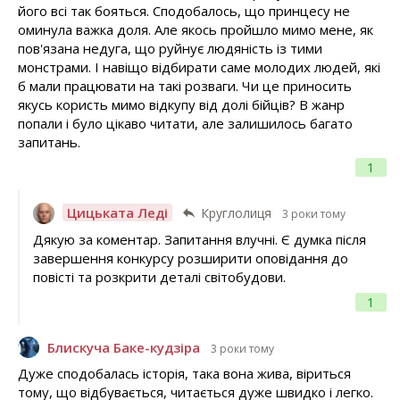
його всі так бояться. Сподобалось, що принцесу не
оминула важка доля. Але якось пройшло мимо мене, як
пов'язана недуга, що руйнує людяність із тими
монстрами. І навіщо відбирати саме молодих людей, які
б мали працювати на такі розваги. Чи це приносить
якусь користь мимо відкупу від долі бійців? В жанр
попали і було цікаво читати, але залишилось багато
запитань.
1
Цицьката Леді
Круглолиця
3 роки тому
Дякую за коментар. Запитання влучні. Є думка після
завершення конкурсу розширити оповідання до
повісті та розкрити деталі світобудови.
1
Блискуча Баке-кудзіра
3 роки тому
Дуже сподобалась історія, така вона жива, віриться
тому, що відбувається, читається дуже швидко і легко.