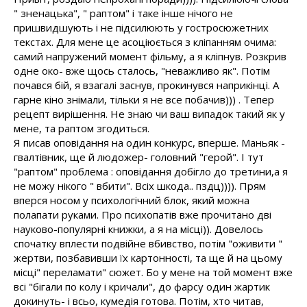
" зненацька", " раптом" і таке інше нічого не
пришвидшують і не підсилюють у гостросюжетних
текстах. Для мене це асоціюється з кліпанням очима:
самий напружений момент фільму, а я кліпнув. Розкрив
одне око- вже щось сталось, "неважливо як". Потім
почався бій, я взагалі заснув, прокинувся наприкінці. А
гарне кіно знімали, тільки я не все побачив))) . Тепер
рецепт вирішення. Не знаю чи ваш випадок такий як у
мене, та раптом згодиться.
Я писав оповідання на один конкурс, вперше. Маньяк -
гвалтівник, ще й людожер- головний "герой". І тут
"раптом" проблема : оповідання добігло до третини,а я
не можу нікого " вбити". Всіх шкода.. пздц)))). Прям
вперся носом у психологічний блок, який можна
полапати руками. Про психопатів вже прочитано дві
науково-популярні книжки, а я на місці)). Довелось
спочатку вплести подвійне вбивство, потім "оживити "
жертви, позбавивши їх картонності, та ще й на цьому
місці" переламати" сюжет. Бо у мене на той момент вже
всі "бігали по колу і кричали", до фарсу один жартик
докинуть- і всьо, кумедія готова. Потім, хто читав,