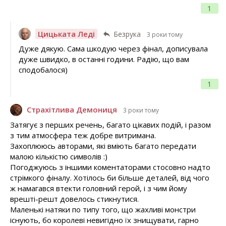
1
Цицьката Леді
Безрука
3 роки тому
Дуже дякую. Сама шкодую через фінал, дописувала
дуже швидко, в останні години. Радію, що вам
сподобалося)
1
Страхітлива Демониця
3 роки тому
Затягує з перших речень, багато цікавих подій, і разом
з тим атмосфера теж добре витримана.
Захоплююсь авторами, які вміють багато передати
малою кількістю символів :)
Погоджуюсь з іншими коментаторами стосовно надто
стрімкого фіналу. Хотілось би більше деталей, від чого
ж намагався втекти головний герой, і з чим йому
врешті-решт довелось стикнутися.
Маленькі натяки по типу того, що жахливі монстри
існують, бо королеві невигідно їх знищувати, гарно