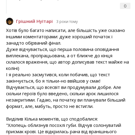
0
Грішний Нуітарі
3 роки тому
Хотів було багато написати, але більшість уже сказано
іншими коментаторами: дуже хороший початок і
занадто обірваний фінал.
Дуже відчувається, що перша половина оповідання
виплекана, пропрацьована, а от ближче до кінця
склалося враження, що автор дописував текст майже на
коліні)
І я реально засмутився, коли побачив, що текст
закінчується, бо я тільки-но ввійшов у смак!
Відчувається, що всесвіт ви продумували добре. Але
скільки героїв було введено, скільки арок лишилося
незакритими. Гадаю, на початку ви планували більший
формат, але, мабуть, просто не встигли.
Виділив Кілька моментів, що сподобалися:
"Хлопець облизнув посохлі губи. Відчув солонуватий
присмак крові. Це відкрилась рана від вранішнього