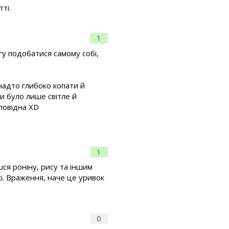
ті.
1
ргу подобатися самому собі,
анадто глибоко копати й
и було лише світле й
дповідна XD
1
шся роніну, рису та іншим
укі. Враження, наче це уривок
0