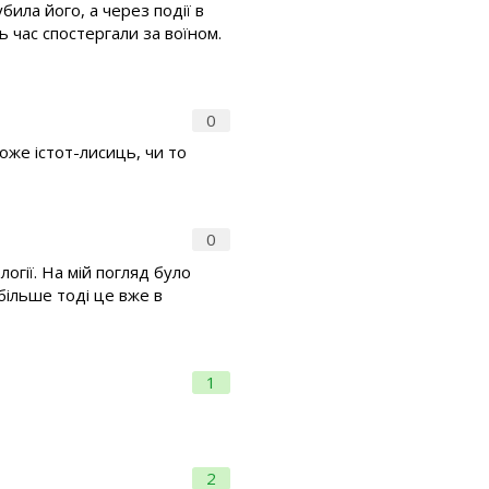
била його, а через події в
сь час спостергали за воїном.
0
може істот-лисиць, чи то
0
логії. На мій погляд було
більше тоді це вже в
1
2