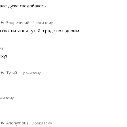
 але дуже сподобалось
Злоречивий
3 роки тому
свої питання тут. Я з радістю відповім
му
іху!
Тугий
3 роки тому
оки тому
Anonymous
3 роки тому