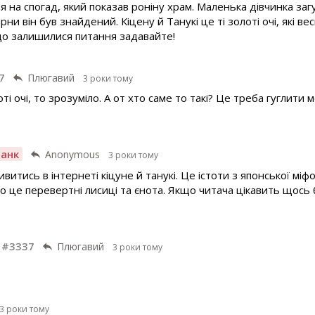
я на спогад, який показав роніну храм. Маленька дівчинка загу
рни він був знайдений. Кіцену й Танукі це ті золоті очі, які ве
що залишилися питання задавайте!
7
Плюгавий
3 роки тому
ті очі, то зрозуміло. А от хто саме то такі? Це треба гуглити 
анк
Anonymous
3 роки тому
витись в інтернеті кіцуне й танукі. Це істоти з японської міфо
о це перевертні лисиці та єнота. Якщо читача цікавить щось 
 #3337
Плюгавий
3 роки тому
3 роки тому