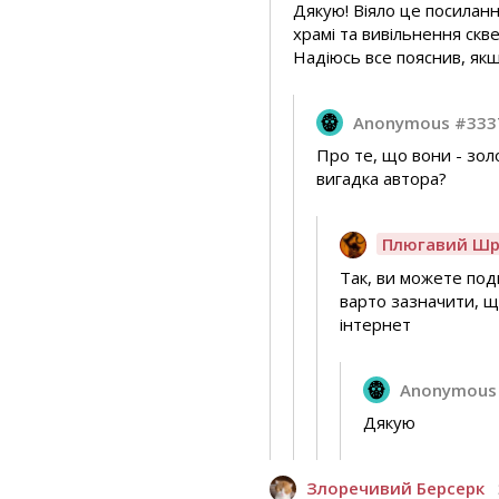
Дякую! Віяло це посиланн
храмі та вивільнення скве
Надіюсь все пояснив, як
Anonymous #333
Про те, що вони - золо
вигадка автора?
Плюгавий Шр
Так, ви можете поди
варто зазначити, щ
інтернет
Anonymous
Дякую
Злоречивий Берсерк