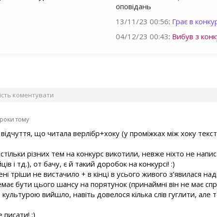
оповідань
13/11/23 00:56
:
Грає в конкур
04/12/23 00:43
:
Вибув з конк
вість коментувати
 роки тому
відчуття, що читала верлібр+хоку (у проміжках між хоку текст
стільки різних тем на конкурс викотили, невже ніхто не напис
в і тд.), от бачу, є й такий доробок на конкурсі! :)
ні тріши не вистачило + в кінці в усього живого з’явилася над
емає бути цього шансу на порятунок (принаймні він не має сп
 культурою вийшло, навіть довелося кілька слів гуглити, але
 писати! :)