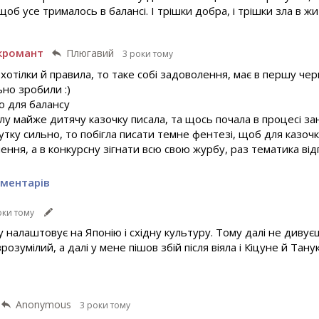
щоб усе трималось в балансі. І трішки добра, і трішки зла в жит
кромант
Плюгавий
3 роки тому
 хотілки й правила, то таке собі задоволення, має в першу че
ьно зробили :)
о для балансу
тлу майже дитячу казочку писала, та щось почала в процесі з
тку сильно, то побігла писати темне фентезі, щоб для казочк
ння, а в конкурсну зігнати всю свою журбу, раз тематика ві
оментарів
оки тому
 налаштовує на Японію і східну культуру. Тому далі не дивує
озумілий, а далі у мене пішов збій після віяла і Кіцуне й Тан
Anonymous
3 роки тому