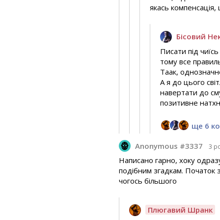
якась компенсація, 
Бісовий Не
Писати під чиїсь
тому все правил
Таак, однозначн
А я до цього сві
навертати до сму
позитивне натхне
ще 6 к
Anonymous #3337
3 р
Написано гарно, хоку одразу
подібним згадкам. Початок зр
чогось більшого
Плюгавий Шранк