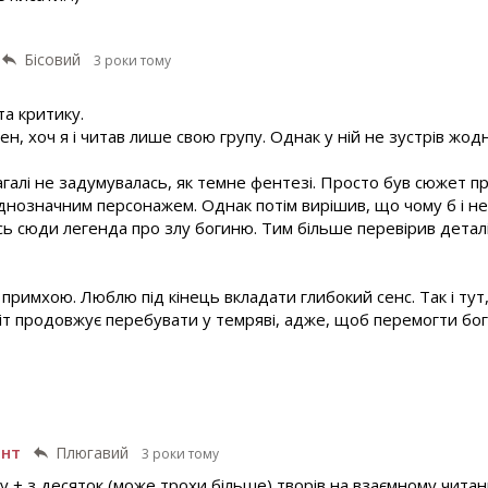
Бісовий
3 роки тому
та критику.
ен, хоч я і читав лише свою групу. Однак у ній не зустрів жод
загалі не задумувалась, як темне фентезі. Просто був сюжет п
однозначним персонажем. Однак потім вирішив, що чому б і не
сь сюди легенда про злу богиню. Тим більше перевірив деталі
примхою. Люблю під кінець вкладати глибокий сенс. Так і тут
іт продовжує перебувати у темряві, адже, щоб перемогти бо
ант
Плюгавий
3 роки тому
у + з десяток (може трохи більше) творів на взаємному читан