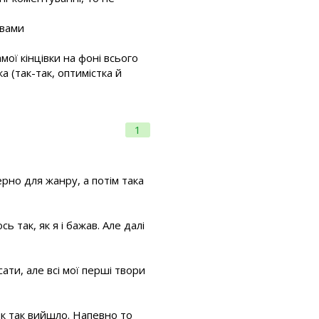
рвами
амої кінцівки на фоні всього
а (так-так, оптимістка й
1
ерно для жанру, а потім така
ь так, як я і бажав. Але далі
ти, але всі мої перші твори
 як так вийшло. Напевно то