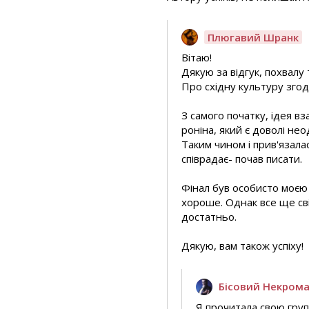
Плюгавий Шранк
Вітаю!
Дякую за відгук, похвалу 
Про східну культуру згод
З самого початку, ідея в
роніна, який є доволі не
Таким чином і прив'язала
співрадає- почав писати.
Фінал був особисто моєю 
хороше. Однак все ще св
достатньо.
Дякую, вам також успіху!
Бісовий Некром
Я прочитала свою груп