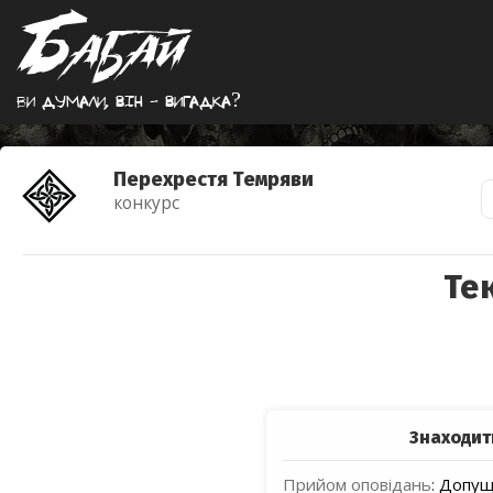
Ви думали, вiн - вигадка?
Перехрестя Темряви
конкурс
Те
Знаходит
Прийом оповідань
:
Допуще