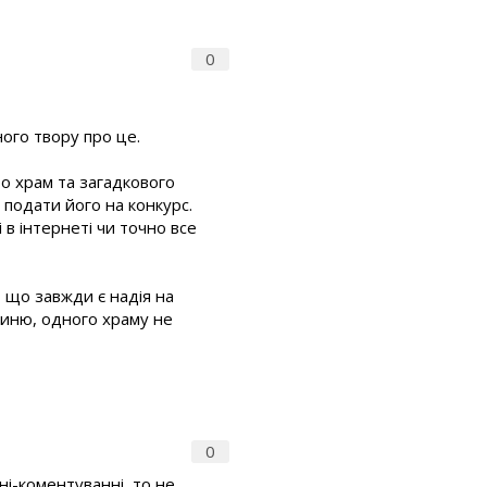
0
ного твору про це.
ро храм та загадкового
 подати його на конкурс.
 в інтернеті чи точно все
, що завжди є надія на
гиню, одного храму не
0
ні-коментуванні, то не