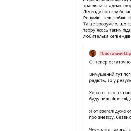
траплялися; однак твор
Легенду про злу богин
Розумію, теж люблю кі
Та це зрозуміло, що св
твору якось таким підн
любителька хепі ендів 
Плюгавий Шр
О, тепер остаточно
Вимушений тут погод
радість, то у резу
Хоча от знаєте, нав
буду пильніше слід
Я от взагалі дуже 
про зневіру, безвих
Чесно, від такого і