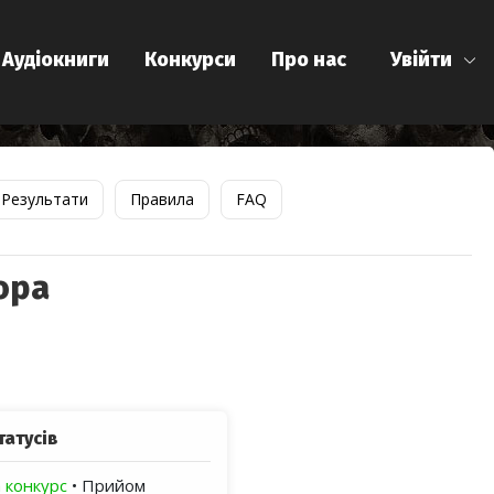
Аудіокниги
Конкурси
Про нас
Увійти
Результати
Правила
FAQ
ора
татусів
 конкурс
• Прийом