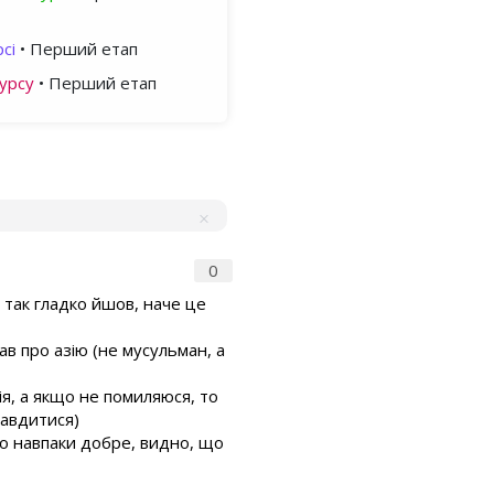
сі
• Перший етап
урсу
• Перший етап
0
 так гладко йшов, наче це
ав про азію (не мусульман, а
ія, а якщо не помиляюся, то
равдитися)
 то навпаки добре, видно, що