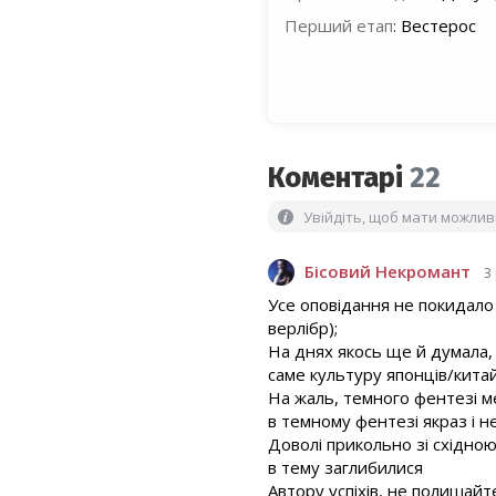
Перший етап
:
Вестерос
Коментарі
22
Увійдіть, щоб мати можли
Бісовий Некромант
3
Усе оповідання не покидало 
верлібр);
На днях якось ще й думала, 
саме культуру японців/китайці
На жаль, темного фентезі ме
в темному фентезі якраз і н
Доволі прикольно зі східною
в тему заглибилися
Автору успіхів, не полишайте