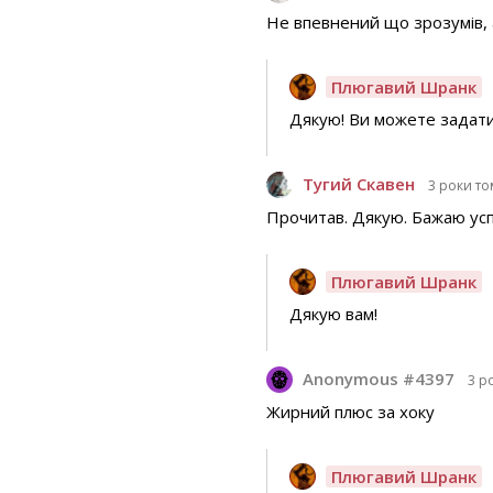
Не впевнений що зрозумів,
Плюгавий Шранк
Дякую! Ви можете задати 
Тугий Скавен
3 роки то
Прочитав. Дякую. Бажаю усп
Плюгавий Шранк
Дякую вам!
Anonymous #4397
3 р
Жирний плюс за хоку
Плюгавий Шранк