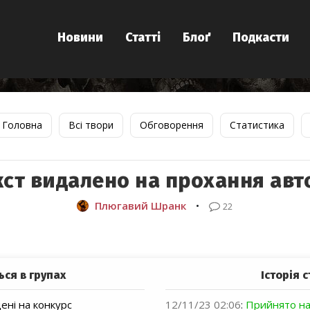
Новини
Статті
Блоґ
Подкасти
Головна
Всі твори
Обговорення
Статистика
кст видалено на прохання авт
Плюгавий Шранк
•
22
ься в групах
Історія с
ні на конкурс
12/11/23 02:06
:
Прийнято на