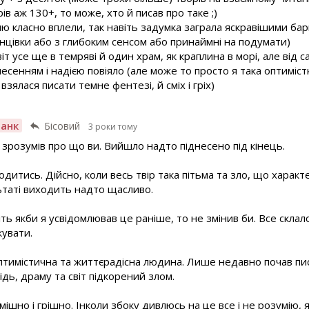
ів аж 130+, то може, хто й писав про таке ;)
ю класно вплели, так навіть задумка заграла яскравішими ба
нцівки або з глибоким сенсом або принаймні на подумати)
іт усе ще в темряві й один храм, як краплина в морі, але від с
есенням і надією повіяло (але може то просто я така оптимістк
взялася писати темне фентезі, й сміх і гріх)
анк
Бісовий
3 роки тому
 зрозумів про що ви. Вийшло надто піднесено під кінець.
итись. Дійсно, коли весь твір така пітьма та зло, що характ
льтаті виходить надто щасливо.
іть якби я усвідомлював це раніше, то не змінив би. Все склалос
кувати.
оптимістична та життєрадісна людина. Лише недавно почав писа
ідь, драму та світ підкорений злом.
 смішно і грішно. Інколи збоку дивлюсь на це все і не розумію,