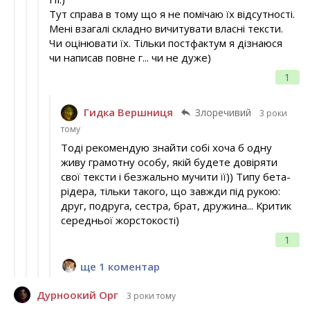
Тут справа в тому що я не помічаю їх відсутності.
Мені взагалі складно вичитувати власні тексти.
Чи оцінювати їх. Тільки постфактум я дізнаюся
чи написав повне г... чи не дуже)
1
Гидка Вершниця
Злоречивий
3 роки
тому
Тоді рекомендую знайти собі хоча б одну
живу грамотну особу, якій будете довіряти
свої тексти і безжально мучити її)) Типу бета-
рідера, тільки такого, що завжди під рукою:
друг, подруга, сестра, брат, дружина... Критик
середньої жорстокості)
1
ще 1 коментар
Дурноокий Орг
3 роки тому