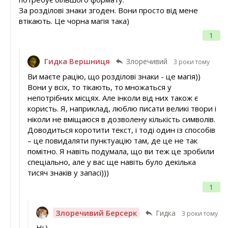
За розділові знаки згоден. Вони просто від мене
втікають. Це чорна магія така)
1
Гидка Вершниця
Злоречивий
3 роки тому
Ви маєте рацію, що розділові знаки - це магія))
Вони у всіх, то тікають, то множаться у
непотрібних місцях. Але інколи від них також є
користь. Я, наприклад, люблю писати великі твори і
ніколи не вміщаюся в дозволену кількість символів.
Доводиться коротити текст, і тоді один із способів
– це повидаляти пунктуацію там, де це не так
помітно. Я навіть подумала, що ви теж це зробили
спеціально, але у вас ще навіть було декілька
тисяч знаків у запасі)))
1
Злоречивий Берсерк
Гидка
3 роки тому
Ні.)