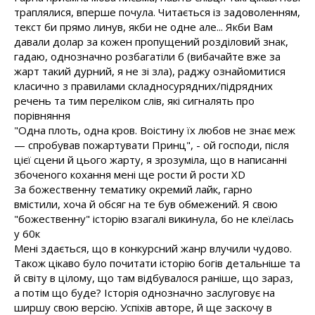
траплялися, вперше почула. Читається із задоволенням,
текст би прямо линув, якби не одне але... Якби Вам
давали долар за кожен пропущений розділовий знак,
гадаю, однозначно розбагатіли б (вибачайте вже за
жарт такий дурний, я не зі зла), раджу ознайомитися
класично з правилами складносурядних/підрядних
речень та тим переліком слів, які сигналять про
порівняння
"Одна плоть, одна кров. Воістину їх любов не знає меж
— спробував пожартувати Принц", - ой господи, після
цієї сцени й цього жарту, я зрозуміла, що в написанні
збоченого кохання мені ще рости й рости XD
За божественну тематику окремий лайк, гарно
вмістили, хоча й обсяг на те був обмежений. Я свою
"божественну" історію взагалі викинула, бо не клеїлась
у 60к
Мені здається, що в конкурсний жанр влучили чудово.
Також цікаво було почитати історію богів детальніше та
й світу в цілому, що там відбувалося раніше, що зараз,
а потім що буде? Історія однозначно заслуговує на
ширшу свою версію. Успіхів авторе, й ще заскочу в