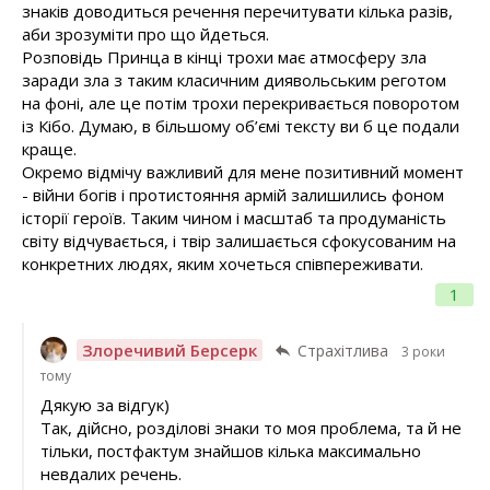
знаків доводиться речення перечитувати кілька разів,
аби зрозуміти про що йдеться.
Розповідь Принца в кінці трохи має атмосферу зла
заради зла з таким класичним диявольським реготом
на фоні, але це потім трохи перекривається поворотом
із Кібо. Думаю, в більшому об’ємі тексту ви б це подали
краще.
Окремо відмічу важливий для мене позитивний момент
- війни богів і протистояння армій залишились фоном
історії героїв. Таким чином і масштаб та продуманість
світу відчувається, і твір залишається сфокусованим на
конкретних людях, яким хочеться співпереживати.
1
Злоречивий Берсерк
Страхітлива
3 роки
тому
Дякую за відгук)
Так, дійсно, розділові знаки то моя проблема, та й не
тільки, постфактум знайшов кілька максимально
невдалих речень.