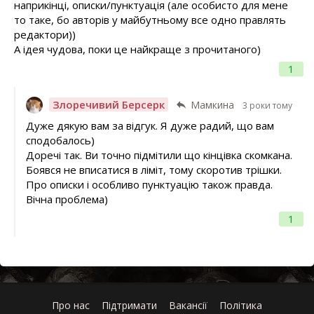
наприкінці, описки/пунктуація (але особисто для мене
то таке, бо авторів у майбутньому все одно правлять
редактори))
А ідея чудова, поки це найкраще з прочитаного)
1
Злоречивий Берсерк
Мамкина
3 роки тому
Дуже дякую вам за відгук. Я дуже радий, що вам
сподобалось)
Доречі так. Ви точно підмітили що кінцівка скомкана.
Боявся не вписатися в ліміт, тому скоротив трішки.
Про описки і особливо пунктуацію також правда.
Вічна проблема)
1
Про нас
Підтримати
Вакансії
Політика