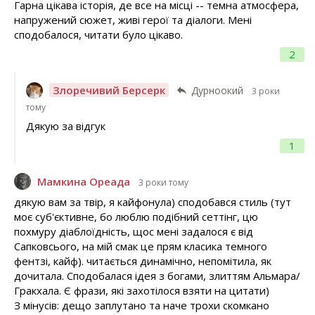
Гарна цікава історія, де все на місці -- темна атмосфера,
напружений сюжет, живі герої та діалоги. Мені
сподобалося, читати було цікаво.
2
Злоречивий Берсерк
Дурноокий
3 роки
тому
Дякую за відгук
1
Мамкина Ореада
3 роки тому
дякую вам за твір, я кайфонула) сподобався стиль (тут
моє суб'єктивне, бо люблю подібний сеттінг, цю
похмуру діаблоїдність, щос мені задалося є від
Сапковсього, на мій смак це прям класика темного
фентзі, кайф). читається динамічно, непомітила, як
дочитала. Сподобалася ідея з богами, злиттям Альмара/
Гракхала. Є фрази, які захотілося взяти на цитати)
З мінусів: дещо заплутано та наче трохи скомкано