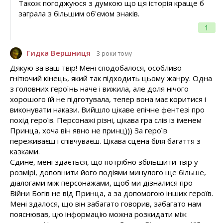
Також погоджуюся з думкою що ця історія краще б
заграла з більшим об'ємом знаків.
1
Гидка Вершниця
3 роки тому
Дякую за ваш твір! Мені сподобалося, особливо
гнітючий кінець, який так підходить цьому жанру. Одна
з головних героїнь наче і вижила, але доля нічого
хорошого їй не підготувала, тепер вона має коритися і
виконувати накази. Вийшло цікаве епічне фентезі про
похід героїв. Персонажі різні, цікава гра слів із іменем
Принца, хоча він явно не принц))) За героїв
переживаєш і співчуваєш. Цікава сцена біля багаття з
казками.
Єдине, мені здається, що потрібно збільшити твір у
розмірі, доповнити його подіями минулого ще більше,
діалогами між персонажами, щоб ми дізналися про
Війни Богів не від Принца, а за допомогою інших героїв.
Мені здалося, що він забагато говорив, забагато нам
пояснював, цю інформацію можна розкидати між