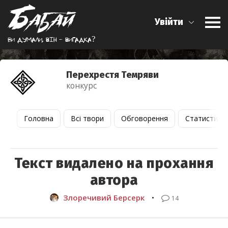
Увійти
Ви думали, вiн - вигадка?
Перехрестя Темряви
конкурс
Головна
Всі твори
Обговорення
Статистика
Текст видалено на прохання
автора
Злоречивий Берсерк
•
14