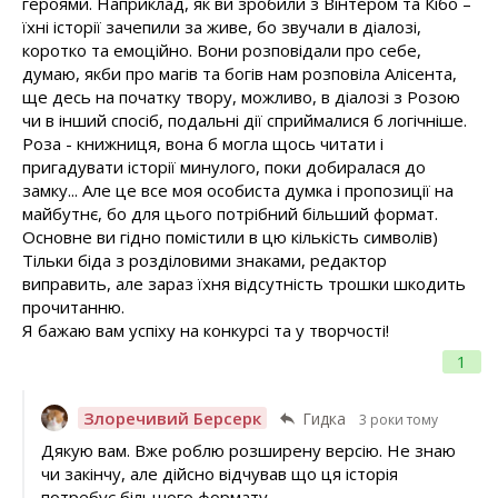
героями. Наприклад, як ви зробили з Вінтером та Кібо –
їхні історії зачепили за живе, бо звучали в діалозі,
коротко та емоційно. Вони розповідали про себе,
думаю, якби про магів та богів нам розповіла Алісента,
ще десь на початку твору, можливо, в діалозі з Розою
чи в інший спосіб, подальні дії сприймалися б логічніше.
Роза - книжниця, вона б могла щось читати і
пригадувати історії минулого, поки добиралася до
замку... Але це все моя особиста думка і пропозиції на
майбутнє, бо для цього потрібний більший формат.
Основне ви гідно помістили в цю кількість символів)
Тільки біда з розділовими знаками, редактор
виправить, але зараз їхня відсутність трошки шкодить
прочитанню.
Я бажаю вам успіху на конкурсі та у творчості!
1
Злоречивий Берсерк
Гидка
3 роки тому
Дякую вам. Вже роблю розширену версію. Не знаю
чи закінчу, але дійсно відчував що ця історія
потребує більшого формату.