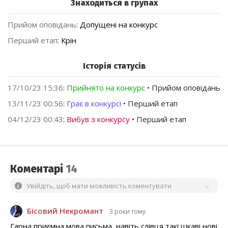
Знаходиться в групах
Прийом оповідань
:
Допущені на конкурс
Перший етап
:
Крін
Історія статусів
17/10/23 15:36
:
Прийнято на конкурс
• Прийом оповідань
13/11/23 00:56
:
Грає в конкурсі
• Перший етап
04/12/23 00:43
:
Вибув з конкурсу
• Перший етап
Коментарі
14
Увійдіть, щоб мати можливість коментувати
Бісовий Некромант
3 роки тому
Гарна приємна мова письма, навіть слівця такі цікаві нові