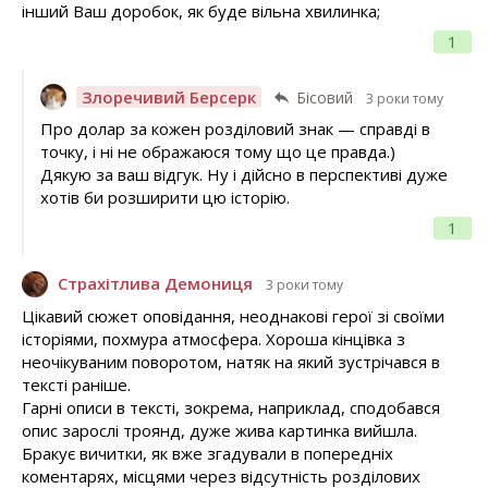
інший Ваш доробок, як буде вільна хвилинка;
1
Злоречивий Берсерк
Бісовий
3 роки тому
Про долар за кожен розділовий знак — справді в
точку, і ні не ображаюся тому що це правда.)
Дякую за ваш відгук. Ну і дійсно в перспективі дуже
хотів би розширити цю історію.
1
Страхітлива Демониця
3 роки тому
Цікавий сюжет оповідання, неоднакові герої зі своїми
історіями, похмура атмосфера. Хороша кінцівка з
неочікуваним поворотом, натяк на який зустрічався в
тексті раніше.
Гарні описи в тексті, зокрема, наприклад, сподобався
опис зарослі троянд, дуже жива картинка вийшла.
Бракує вичитки, як вже згадували в попередніх
коментарях, місцями через відсутність розділових