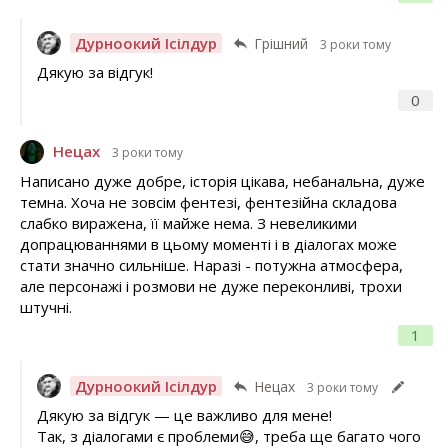
Дурноокий Ісілдур
Грішний
3 роки тому
Дякую за відгук!
0
Нецах
3 роки тому
Написано дуже добре, історія цікава, небанальна, дуже
темна. Хоча не зовсім фентезі, фентезійна складова
слабко виражена, її майже нема. З невеликими
допрацюваннями в цьому моменті і в діалогах може
стати значно сильніше. Наразі - потужна атмосфера,
але персонажі і розмови не дуже переконливі, трохи
штучні.
1
Дурноокий Ісілдур
Нецах
3 роки тому
Дякую за відгук — це важливо для мене!
Так, з діалогами є проблеми😅, треба ще багато чого