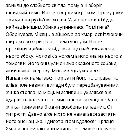
звикли до слабкого світла, тому він зберіг
швидкий темп. Йшов твердим кроком. Праву руку
тримав на руків’ї молотка. Удар по голові буде
найнадійнішим. Жінка зупинилася. Помітила?
Обернулася. Місяць вийшов з-за хмар, освітлюючи
широко розкриті очі, тремтячі губи. Нічне
проміння відбилося від леза, що наближалося до
нього збоку. Чоловік з ножем вискочив на нього з
темряви. Його очі були очима скаженого собаки,
який шукає жертву. Мисливець ухилився.
Нападник намагався порізати його то справа, то
зліва, але невмілі випади були передбачуваними.
Жінка стояла на місці. Мисливець ухилявся від
ударів, паралельно осмислюючи ситуацію. Одна
жінка-приманка й один довбень-нападник. От
хитрюги! Давно вже ніхто не намагався застати
його зненацька. І дилетантам вдалося? Трясця!
Хмари знову закрили місяць і в темряві почувся