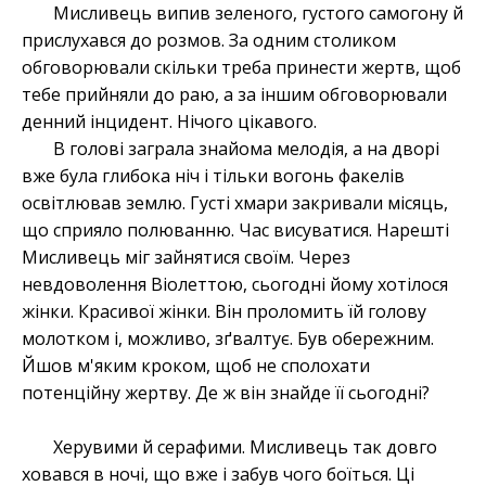
Мисливець випив зеленого, густого самогону й
прислухався до розмов. За одним столиком
обговорювали скільки треба принести жертв, щоб
тебе прийняли до раю, а за іншим обговорювали
денний інцидент. Нічого цікавого.
В голові заграла знайома мелодія, а на дворі
вже була глибока ніч і тільки вогонь факелів
освітлював землю. Густі хмари закривали місяць,
що сприяло полюванню. Час висуватися. Нарешті
Мисливець міг зайнятися своїм. Через
невдоволення Віолеттою, сьогодні йому хотілося
жінки. Красивої жінки. Він проломить їй голову
молотком і, можливо, зґвалтує. Був обережним.
Йшов м'яким кроком, щоб не сполохати
потенційну жертву. Де ж він знайде її сьогодні?
Херувими й серафими. Мисливець так довго
ховався в ночі, що вже і забув чого боїться. Ці