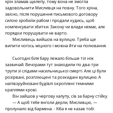
хрін зламав щелепу, тому вона не змогла
задовольнити Мисливця на повну. Того хріна,
звісно, після порушення письмового договору
силою зробили рабом і продали кудись, щоб
компенсувати збитки. Закону чи влади немає, але
порядки порушувати не варто.
Мисливець вийшов на вулицю. Треба ще
випити чогось міцного і можна йти на полювання.
Сьогодні біля бару лежало більше тіл ніж
зазвичай. Вечорами тут знаходили по два-три
трупи зі слідами насильницької смерті. Але ці були
розірвані, розплющені та розкидані вулицею. А
напівзруйновані будівлі окроплені темними
краплями крові.
Він зайшов у чергову халупу, сів за барну стійку.
— А щоб тебе янголи дерли, Мисливцю, —
пролунало від бармена. - Хіба я не казав тобі