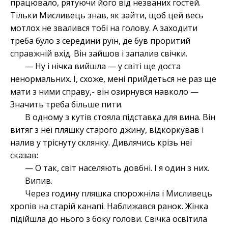
працювало, рятуючи його від незваних гостей.
Тільки Мисливець знав, як зайти, щоб цей весь
мотлох не звалився тобі на голову. А заходити
треба було з середини руїн, де був проритий
справжній вхід. Він зайшов і запалив свічки.
— Ну і нічка вийшла — у світі ще доста
ненормальних. І, схоже, мені прийдеться не раз ще
мати з ними справу,- він озирнувся навколо —
Значить треба більше пити.
В одному з кутів стояла підставка для вина. Він
витяг з неї пляшку старого джину, відкоркував і
налив у тріснуту склянку. Дивлячись крізь неї
сказав:
— О так, світ населяють довбні. І я один з них.
Випив.
Через годину пляшка спорожніла і Мисливець
хропів на старій канапі. Наближався ранок. Жінка
підійшла до нього з боку голови. Свічка освітила