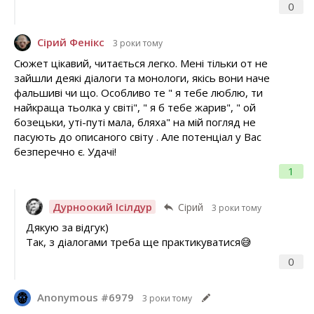
0
Сірий Фенікс
3 роки тому
Сюжет цікавий, читається легко. Мені тільки от не
зайшли деякі діалоги та монологи, якісь вони наче
фальшиві чи що. Особливо те " я тебе люблю, ти
найкраща тьолка у світі", " я б тебе жарив", " ой
бозецьки, уті-путі мала, бляха" на мій погляд не
пасують до описаного світу . Але потенціал у Вас
безперечно є. Удачі!
1
Дурноокий Ісілдур
Сірий
3 роки тому
Дякую за відгук)
Так, з діалогами треба ще практикуватися😅
0
Anonymous #6979
3 роки тому