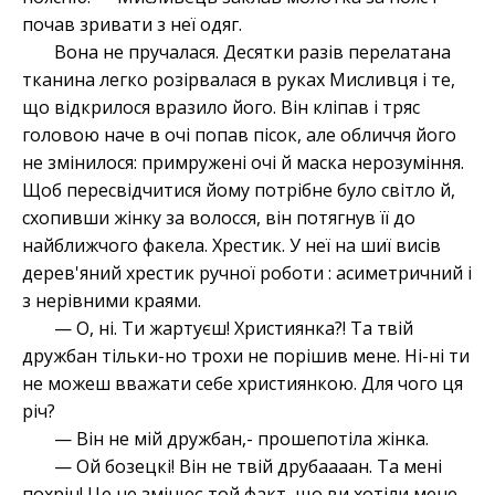
почав зривати з неї одяг.
Вона не пручалася. Десятки разів перелатана
тканина легко розірвалася в руках Мисливця і те,
що відкрилося вразило його. Він кліпав і тряс
головою наче в очі попав пісок, але обличчя його
не змінилося: примружені очі й маска нерозуміння.
Щоб пересвідчитися йому потрібне було світло й,
схопивши жінку за волосся, він потягнув її до
найближчого факела. Хрестик. У неї на шиї висів
дерев'яний хрестик ручної роботи : асиметричний і
з нерівними краями.
— О, ні. Ти жартуєш! Християнка?! Та твій
дружбан тільки-но трохи не порішив мене. Ні-ні ти
не можеш вважати себе християнкою. Для чого ця
річ?
— Він не мій дружбан,- прошепотіла жінка.
— Ой бозецкі! Він не твій друбаааан. Та мені
похрін! Це не змінює той факт, що ви хотіли мене