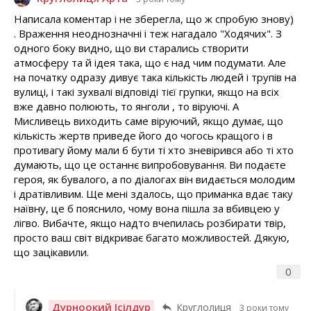
Написала коментар і не зберегла, що ж спробую знову)
. Враження неоднозначні і теж нагадало "Ходячих". З
одного боку видно, що ви старались створити
атмосферу та й ідея така, що є над чим подумати. Але
на початку одразу дивує така кількість людей і трупів на
вулиці, і такі зухвалі відповіді тієї групки, якщо на всіх
вже давно полюють, то янголи , то віруючі. А
Мисливець виходить саме віруючий, якщо думає, що
кількість жертв приведе його до чогось кращого і в
противагу йому мали б бути ті хто зневірився або ті хто
думають, що це останнє випробовування. Ви подаєте
героя, як бувалого, а по діалогах він видається молодим
і дратівливим. Ще мені здалось, що приманка вдає таку
наївну, це б пояснило, чому вона пішла за вбивцею у
лігво. Вибачте, якщо надто вчепилась розбирати твір,
просто ваш світ відкриває багато можливостей. Дякую,
що зацікавили.
0
Дурноокий Ісілдур
Круглолиця
3 роки тому