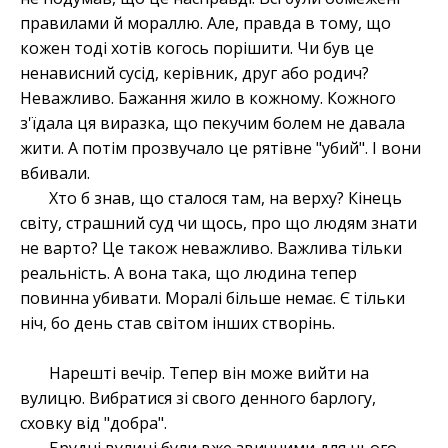
правилами й мораллю. Але, правда в тому, що
кожен тоді хотів когось порішити. Чи був це
ненависний сусід, керівник, друг або родич?
Неважливо. Бажання жило в кожному. Кожного
з'їдала ця виразка, що пекучим болем не давала
жити. А потім прозвучало це рятівне "убий". І вони
вбивали.
Хто б знав, що сталося там, на верху? Кінець
світу, страшний суд чи щось, про що людям знати
не варто? Це також неважливо. Важлива тільки
реальність. А вона така, що людина тепер
повинна убивати. Моралі більше немає. Є тільки
ніч, бо день став світом інших створінь.
Нарешті вечір. Тепер він може вийти на
вулицю. Вибратися зі свого денного барлогу,
сховку від "добра".