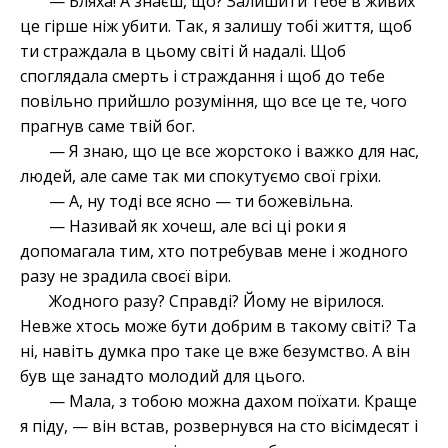
— Бляха! А знаєш, що? Залишити тебе в живих
це гірше ніж убити. Так, я залишу тобі життя, щоб
ти страждала в цьому світі й надалі. Щоб
споглядала смерть і страждання і щоб до тебе
повільно прийшло розуміння, що все це те, чого
прагнув саме твій бог.
— Я знаю, що це все жорстоко і важко для нас,
людей, але саме так ми спокутуємо свої гріхи.
— А, ну тоді все ясно — ти божевільна.
— Називай як хочеш, але всі ці роки я
допомагала тим, хто потребував мене і жодного
разу не зрадила своєї віри.
Жодного разу? Справді? Йому не вірилося.
Невже хтось може бути добрим в такому світі? Та
ні, навіть думка про таке це вже безумство. А він
був ще занадто молодий для цього.
— Мала, з тобою можна дахом поїхати. Краще
я піду, — він встав, розвернувся на сто вісімдесят і