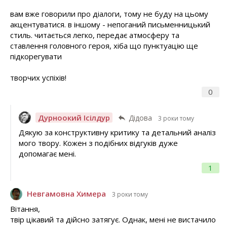
вам вже говорили про діалоги, тому не буду на цьому
акцентуватися. в іншому - непоганий письменницький
стиль. читається легко, передає атмосферу та
ставлення головного героя, хіба що пунктуацію ще
підкорегувати
творчих успіхів!
0
Дурноокий Ісілдур
Дідова
3 роки тому
Дякую за конструктивну критику та детальний аналіз
мого твору. Кожен з подібних відгуків дуже
допомагає мені.
1
Невгамовна Химера
3 роки тому
Вітання,
твір цікавий та дійсно затягує. Однак, мені не вистачило