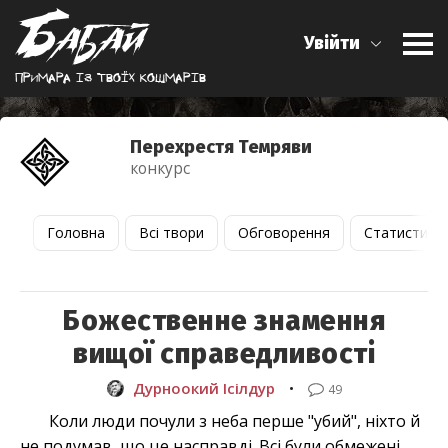
Увійти
Примара iз твоїх кошмарiв
Перехрестя Темряви
конкурс
Головна
Всі твори
Обговорення
Статистика
Божественне знамення
вищої справедливості
Дурноокий Ісілдур
•
49
Коли люди почули з неба перше "убий", ніхто й
не подумав, що це насправді. Всі були обмежені