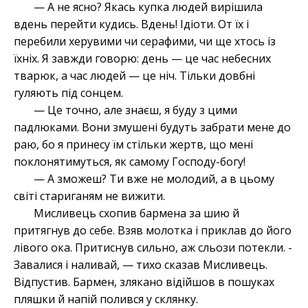
— А не ясно? Якась купка людей вирішила
вдень перейти кудись. Вдень! Ідіоти. От їх і
перебили херувими чи серафими, чи ще хтось із
їхніх. Я завжди говорю: день — це час небесних
тварюк, а час людей — це ніч. Тільки довбні
гуляють під сонцем.
— Це точно, але знаєш, я буду з цими
падлюками. Вони змушені будуть забрати мене до
раю, бо я принесу їм стільки жертв, що мені
поклонятимуться, як самому Господу-богу!
— А зможеш? Ти вже не молодий, а в цьому
світі стариганям не вижити.
Мисливець схопив бармена за шию й
притягнув до себе. Взяв молотка і приклав до його
лівого ока. Притиснув сильно, аж сльози потекли. -
Завалися і наливай, — тихо сказав Мисливець.
Відпустив. Бармен, злякано відійшов в пошуках
пляшки й напій полився у склянку.