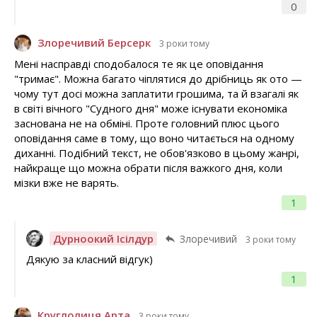
0
Злоречивий Берсерк
3 роки тому
Мені насправді сподобалося те як це оповідання
"тримає". Можна багато чіплятися до дрібниць як ото —
чому тут досі можна заплатити грошима, та й взагалі як
в світі вічного "Судного дня" може існувати економіка
заснована не на обміні. Проте головний плюс цього
оповідання саме в тому, що воно читається на одному
диханні. Подібний текст, не обов'язково в цьому жанрі,
найкраще що можна обрати після важкого дня, коли
мізки вже не варять.
1
Дурноокий Ісілдур
Злоречивий
3 роки тому
Дякую за класний відгук)
1
Круглолиця Арта
3 роки тому