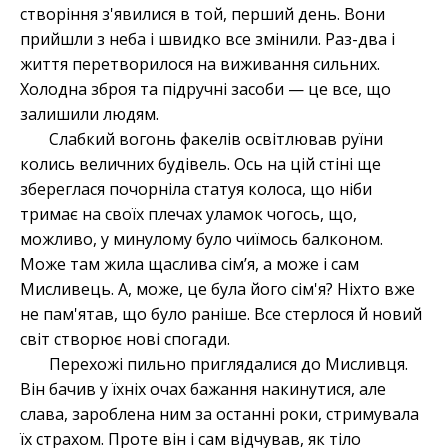
створіння з'явилися в той, перший день. Вони
прийшли з неба і швидко все змінили. Раз-два і
життя перетворилося на виживання сильних.
Холодна зброя та підручні засоби — це все, що
залишили людям.
Слабкий вогонь факелів освітлював руїни
колись величних будівель. Ось на цій стіні ще
збереглася почорніла статуя колоса, що ніби
тримає на своїх плечах уламок чогось, що,
можливо, у минулому було чиїмось балконом.
Може там жила щаслива сім’я, а може і сам
Мисливець. А, може, це була його сім'я? Ніхто вже
не пам'ятав, що було раніше. Все стерлося й новий
світ створює нові спогади.
Перехожі пильно приглядалися до Мисливця.
Він бачив у їхніх очах бажання накинутися, але
слава, зароблена ним за останні роки, стримувала
їх страхом. Проте він і сам відчував, як тіло