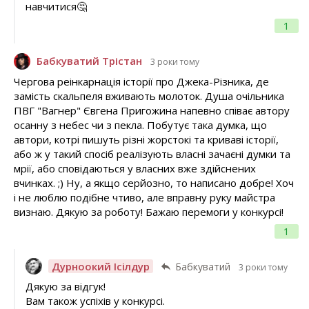
навчитися🤔
1
Бабкуватий Трістан
3 роки тому
Чергова реінкарнація історії про Джека-Різника, де
замість скальпеля вживають молоток. Душа очільника
ПВГ "Вагнер" Євгена Пригожина напевно співає автору
осанну з небес чи з пекла. Побутує така думка, що
автори, котрі пишуть різні жорстокі та криваві історії,
або ж у такий спосіб реалізують власні зачаєні думки та
мрії, або сповідаються у власних вже здійснених
вчинках. ;) Ну, а якщо серйозно, то написано добре! Хоч
і не люблю подібне чтиво, але вправну руку майстра
визнаю. Дякую за роботу! Бажаю перемоги у конкурсі!
1
Дурноокий Ісілдур
Бабкуватий
3 роки тому
Дякую за відгук!
Вам також успіхів у конкурсі.