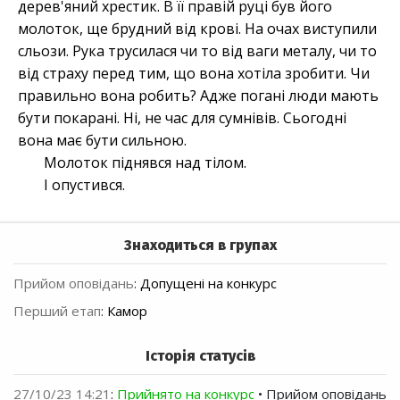
дерев'яний хрестик. В її правій руці був його
молоток, ще брудний від крові. На очах виступили
сльози. Рука трусилася чи то від ваги металу, чи то
від страху перед тим, що вона хотіла зробити. Чи
правильно вона робить? Адже погані люди мають
бути покарані. Ні, не час для сумнівів. Сьогодні
вона має бути сильною.
Молоток піднявся над тілом.
І опустився.
Знаходиться в групах
Прийом оповідань
:
Допущені на конкурс
Перший етап
:
Камор
Історія статусів
27/10/23 14:21
:
Прийнято на конкурс
• Прийом оповідань