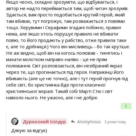
Якщо чесно, складно зрозуміти, що відбувається, і
автор не надто переймається тим, щоб читач зрозумів.
Здається, вам просто подобається крутий герой, який
там вбиває, тут погрожує, там розважається з повіями
тощо. Херувими і Серафими згадані побіжно, правил
нема, але якшо хтось порушує правило не вбивати
повію, то його продають у рабство, отже правила таки
є, але то дрібниця:) Чого він мисливець - бо так крутіше.
Не аж видно, щоб він на когось полював - тинятись і
махати молотком направо-наліво - це не прям
полювання. Світ розповзається, він незібраний якраз
через те, що прогинається під героя. Наприкінці його
вбивають (але це не точно), але і тут герой прогнув під
себе світ, бо християнка йде проти класичної
християнської моралі. Такий собі Марті Стю і світ
навколо нього. Не ужасно, але і не добре.
1
Дурноокий Ісілдур
Anonymous
3 роки тому
Дякую за відгук)