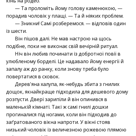
кінь на родео.
— Та проломіть йому голову каменюкою, —
порадив чоловік у плащі. — Та й ніяких проблем.
— Зникни! Самі розберемося. — відповів один
із шести.
Він пішов далі. Не мав настрою на щось
подібне, поки не виконає свій вечірній ритуал.
Ніч він любив починати із добротної повії в
улюбленому борделі. Це надавало йому енергії й
запалу аж до ранку, коли знову треба було
повертатися в сховок.
Дерев'яна халупа, як-небудь збита з гнилих
дощок, якнайкраще підходила для дешевого дому
розпусти. Двері зарипіли й він опинився в
маленькій кімнаті. Такі ж самі гнилі дошки
прогиналися під ногами, коли він підходив до
заґратованого вікна напроти. У вікні стояв
низький чоловік із величезною рожевою плямою