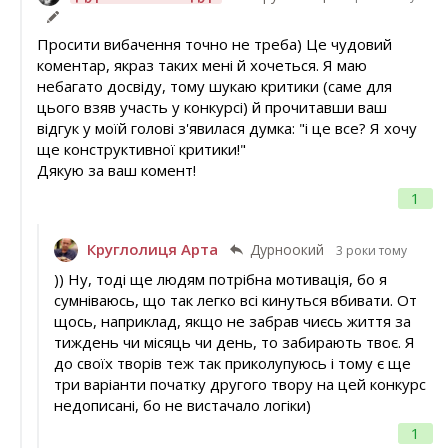
Просити вибачення точно не треба) Це чудовий
коментар, якраз таких мені й хочеться. Я маю
небагато досвіду, тому шукаю критики (саме для
цього взяв участь у конкурсі) й прочитавши ваш
відгук у моїй голові з'явилася думка: "і це все? Я хочу
ще конструктивної критики!"
Дякую за ваш комент!
1
Круглолиця Арта
Дурноокий
3 роки тому
)) Ну, тоді ще людям потрібна мотивація, бо я
сумніваюсь, що так легко всі кинуться вбивати. От
щось, наприклад, якщо не забрав чиєсь життя за
тиждень чи місяць чи день, то забирають твоє. Я
до своїх творів теж так приколупуюсь і тому є ще
три варіанти початку другого твору на цей конкурс
недописані, бо не вистачало логіки)
1