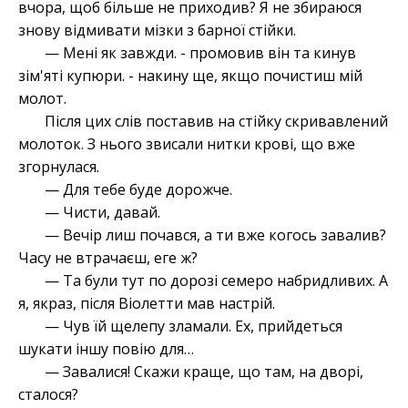
вчора, щоб більше не приходив? Я не збираюся
знову відмивати мізки з барної стійки.
— Мені як завжди. - промовив він та кинув
зім'яті купюри. - накину ще, якщо почистиш мій
молот.
Після цих слів поставив на стійку скривавлений
молоток. З нього звисали нитки крові, що вже
згорнулася.
— Для тебе буде дорожче.
— Чисти, давай.
— Вечір лиш почався, а ти вже когось завалив?
Часу не втрачаєш, еге ж?
— Та були тут по дорозі семеро набридливих. А
я, якраз, після Віолетти мав настрій.
— Чув їй щелепу зламали. Ех, прийдеться
шукати іншу повію для…
— Завалися! Скажи краще, що там, на дворі,
сталося?