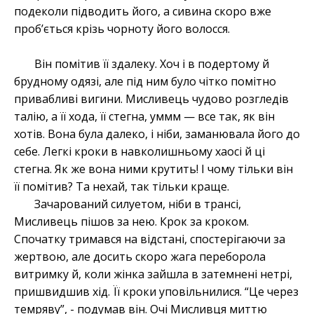
подеколи підводить його, а сивина скоро вже
проб’ється крізь чорноту його волосся.
Він помітив її здалеку. Хоч і в подертому й
брудному одязі, але під ним було чітко помітно
привабливі вигини. Мисливець чудово розгледів
талію, а її хода, її стегна, уммм — все так, як він
хотів. Вона була далеко, і ніби, заманювала його до
себе. Легкі кроки в навколишньому хаосі й ці
стегна. Як же вона ними крутить! І чому тільки він
її помітив? Та нехай, так тільки краще.
Зачарований силуетом, ніби в трансі,
Мисливець пішов за нею. Крок за кроком.
Спочатку тримався на відстані, спостерігаючи за
жертвою, але досить скоро жага переборола
витримку й, коли жінка зайшла в затемнені нетрі,
пришвидшив хід. Її кроки уповільнилися. “Це через
темряву”, - подумав він. Очі Мисливця миттю