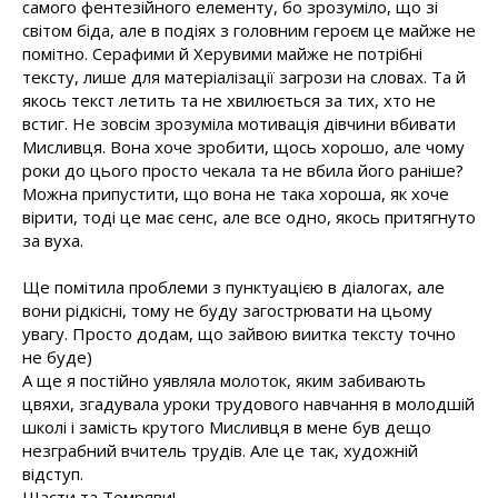
самого фентезійного елементу, бо зрозуміло, що зі
світом біда, але в подіях з головним героєм це майже не
помітно. Серафими й Херувими майже не потрібні
тексту, лише для матеріалізації загрози на словах. Та й
якось текст летить та не хвилюється за тих, хто не
встиг. Не зовсім зрозуміла мотивація дівчини вбивати
Мисливця. Вона хоче зробити, щось хорошо, але чому
роки до цього просто чекала та не вбила його раніше?
Можна припустити, що вона не така хороша, як хоче
вірити, тоді це має сенс, але все одно, якось притягнуто
за вуха.
Ще помітила проблеми з пунктуацією в діалогах, але
вони рідкісні, тому не буду загострювати на цьому
увагу. Просто додам, що зайвою виитка тексту точно
не буде)
А ще я постійно уявляла молоток, яким забивають
цвяхи, згадувала уроки трудового навчання в молодшій
школі і замість крутого Мисливця в мене був дещо
незграбний вчитель трудів. Але це так, художній
відступ.
Щасти та Темряви!