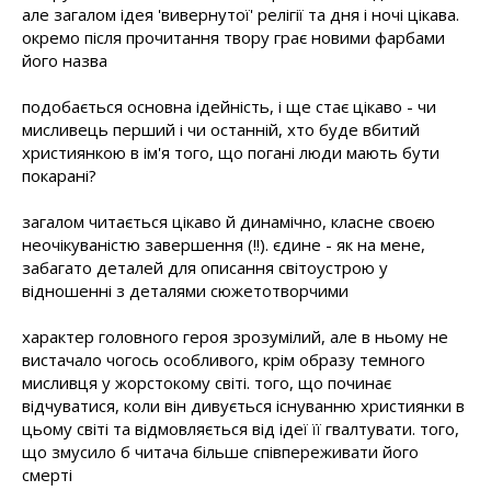
але загалом ідея 'вивернутої' релігії та дня і ночі цікава.
окремо після прочитання твору грає новими фарбами
його назва
подобається основна ідейність, і ще стає цікаво - чи
мисливець перший і чи останній, хто буде вбитий
християнкою в ім'я того, що погані люди мають бути
покарані?
загалом читається цікаво й динамічно, класне своєю
неочікуваністю завершення (!!). єдине - як на мене,
забагато деталей для описання світоустрою у
відношенні з деталями сюжетотворчими
характер головного героя зрозумілий, але в ньому не
вистачало чогось особливого, крім образу темного
мисливця у жорстокому світі. того, що починає
відчуватися, коли він дивується існуванню християнки в
цьому світі та відмовляється від ідеї її гвалтувати. того,
що змусило б читача більше співпереживати його
смерті