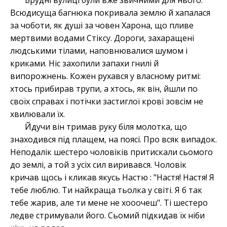
Брудні вулиці були вже звичними для нього.
Всюдисуща багнюка покривала землю й хапалася
за чоботи, як душі за човен Харона, що пливе
мертвими водами Стіксу. Дороги, захаращені
людськими тілами, наповнювалися шумом і
криками. Ніс захопили запахи гнилі й
випорожнень. Кожен рухався у власному ритмі:
хтось прибирав трупи, а хтось, як він, йшли по
своїх справах і потічки застиглої крові зовсім не
хвилювали їх.
Йдучи він тримав руку біля молотка, що
знаходився під плащем, на поясі. Про всяк випадок.
Неподалік шестеро чоловіків притискали сьомого
до землі, а той з усіх сил виривався. Чоловік
кричав щось і кликав якусь Настю : "Настя! Настя! Я
тебе люблю. Ти найкраща тьолка у світі. Я б так
тебе жарив, але ти мене не хооочеш". Ті шестеро
ледве стримували його. Сьомий підкидав їх ніби