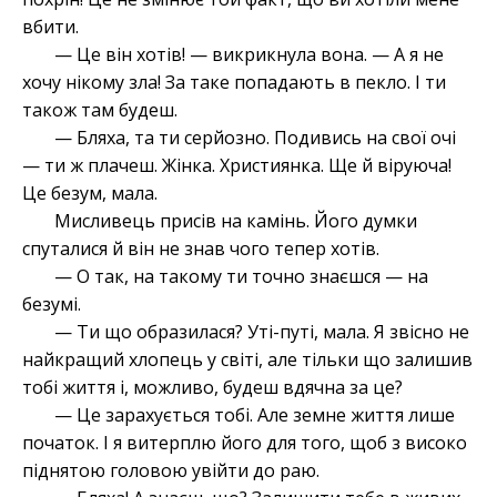
вбити.
— Це він хотів! — викрикнула вона. — А я не
хочу нікому зла! За таке попадають в пекло. І ти
також там будеш.
— Бляха, та ти серйозно. Подивись на свої очі
— ти ж плачеш. Жінка. Християнка. Ще й віруюча!
Це безум, мала.
Мисливець присів на камінь. Його думки
спуталися й він не знав чого тепер хотів.
— О так, на такому ти точно знаєшся — на
безумі.
— Ти що образилася? Уті-путі, мала. Я звісно не
найкращий хлопець у світі, але тільки що залишив
тобі життя і, можливо, будеш вдячна за це?
— Це зарахується тобі. Але земне життя лише
початок. І я витерплю його для того, щоб з високо
піднятою головою увійти до раю.