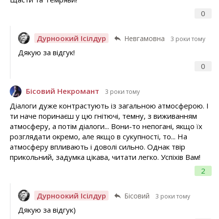
0
Дурноокий Ісілдур
Невгамовна
3 роки тому
Дякую за відгук!
0
Бісовий Некромант
3 роки тому
Діалоги дуже контрастують із загальною атмосферою. І
ти наче поринаєш у цю гнітючі, темну, з виживанням
атмосферу, а потім діалоги... Вони-то непогані, якщо їх
розглядати окремо, але якщо в сукупності, то... На
атмосферу впливають і доволі сильно. Однак твір
прикольний, задумка цікава, читати легко. Успіхів Вам!
2
Дурноокий Ісілдур
Бісовий
3 роки тому
Дякую за відгук)