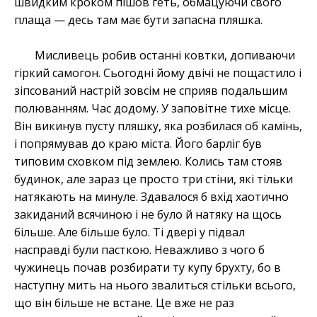
швидким кроком пішов геть, обмацуючи свого
плаща — десь там має бути запасна пляшка.
Мисливець робив останні ковтки, допиваючи
гіркий самогон. Сьогодні йому двічі не пощастило і
зіпсований настрій зовсім не сприяв подальшим
полюванням. Час додому. У заповітне тихе місце.
Він викинув пусту пляшку, яка розбилася об камінь,
і попрямував до краю міста. Його барліг був
типовим сховком під землею. Колись там стояв
будинок, але зараз це просто три стіни, які тільки
натякають на минуле. Здавалося б вхід хаотично
закиданий всячиною і не було й натяку на щось
більше. Але більше було. Ті двері у підвал
насправді були пасткою. Неважливо з чого б
чужинець почав розбирати ту купу брухту, бо в
наступну мить на нього звалиться стільки всього,
що він більше не встане. Це вже не раз