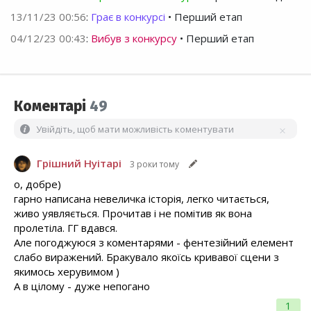
13/11/23 00:56
:
Грає в конкурсі
• Перший етап
04/12/23 00:43
:
Вибув з конкурсу
• Перший етап
Коментарі
49
Увійдіть, щоб мати можливість коментувати
Грішний Нуітарі
3 роки тому
о, добре)
гарно написана невеличка історія, легко читається,
живо уявляється. Прочитав і не помітив як вона
пролетіла. ГГ вдався.
Але погоджуюся з коментарями - фентезійний елемент
слабо виражений. Бракувало якоїсь кривавої сцени з
якимось херувимом )
А в цілому - дуже непогано
1