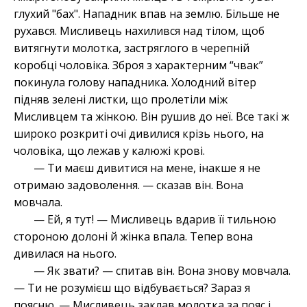
глухий "бах". Нападник впав на землю. Більше не
рухався. Мисливець нахилився над тілом, щоб
витягнути молотка, застряглого в черепній
коробці чоловіка. Зброя з характерним “чвак”
покинула голову нападника. Холодний вітер
підняв зелені листки, що пролетіли між
Мисливцем та жінкою. Він рушив до неї. Все такі ж
широко розкриті очі дивилися крізь нього, на
чоловіка, що лежав у калюжі крові.
— Ти маєш дивитися на мене, інакше я не
отримаю задоволення. — сказав він. Вона
мовчала.
— Ей, я тут! — Мисливець вдарив її тильною
стороною долоні й жінка впала. Тепер вона
дивилася на нього.
— Як звати? — спитав він. Вона знову мовчала.
— Ти не розумієш що відбувається? Зараз я
поясню. — Мисливець заклав молотка за пояс і