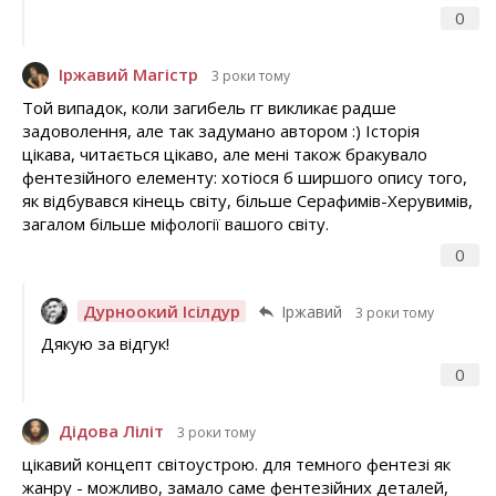
0
Іржавий Магістр
3 роки тому
Той випадок, коли загибель гг викликає радше
задоволення, але так задумано автором :) Історія
цікава, читається цікаво, але мені також бракувало
фентезійного елементу: хотіося б ширшого опису того,
як відбувався кінець світу, більше Серафимів-Херувимів,
загалом більше міфології вашого світу.
0
Дурноокий Ісілдур
Іржавий
3 роки тому
Дякую за відгук!
0
Дідова Ліліт
3 роки тому
цікавий концепт світоустрою. для темного фентезі як
жанру - можливо, замало саме фентезійних деталей,