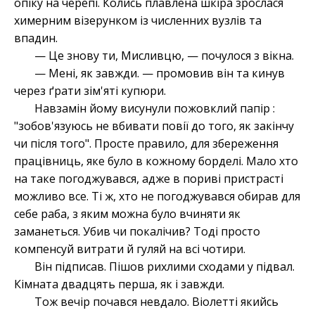
опіку на черепі. Колись плавлена шкіра зрослася
химерним візерунком із численних вузлів та
впадин.
— Це знову ти, Мисливцю, — почулося з вікна.
— Мені, як завжди. — промовив він та кинув
через ґрати зім'яті купюри.
Навзамін йому висунули пожовклий папір :
"зобов'язуюсь не вбивати повії до того, як закінчу
чи після того". Просте правило, для збереження
працівниць, яке було в кожному борделі. Мало хто
на таке погоджувався, адже в пориві пристрасті
можливо все. Ті ж, хто не погоджувався обирав для
себе раба, з яким можна було вчиняти як
заманеться. Убив чи покалічив? Тоді просто
компенсуй витрати й гуляй на всі чотири.
Він підписав. Пішов рихлими сходами у підвал.
Кімната двадцять перша, як і завжди.
Тож вечір почався невдало. Віолетті якийсь