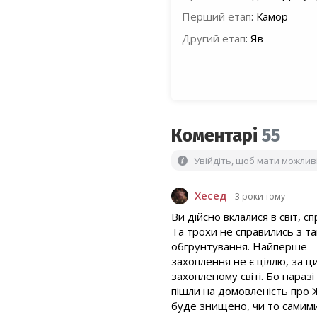
Перший етап
:
Камор
Другий етап
:
Яв
Коментарі
55
Увійдіть, щоб мати можли
Хесед
3 роки тому
Ви дійсно вклалися в світ, 
Та трохи не справились з т
обгрунтування. Найперше — 
захоплення не є ціллю, за ц
захопленому світі. Бо нара
пішли на домовленість про 
буде знищено, чи то самими