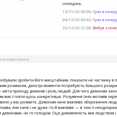
оповідань
13/11/23 00:56
:
Грає в конкур
04/12/23 00:43
:
Грає в конкур
23/12/23 21:00
:
Вибув з конк
вість коментувати
спробували зробити його масштабним, показати не частинку в пе
аким розмахом, декотрі моменти потребують більшого розкрит
мета приходу демонів і роль людей. Для чого демонам захо
им має стояти щось конкретніше. Розуміння їхніх мотивів окре
зі воно у вас розмите. Демонам наче важливе збереження люд
Жнива. Але наче і не дуже-то й важливе — в тексті неоднора
 демонами, чи то голодом. Оця домовленість між людством 