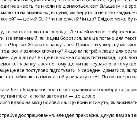
юди не знають та ніколи не дізнаються, світ більше їм не зро
агію та на знання від віщунів, які беруться не ясно звідки.
 коней" — це як? Білі? Чи попелясті? Чи що? Блідою може бут
тку, то змазанішою стає оповідь. Деталей менше, зображення
. Не впевнений, як із цим боротися, але це погано для текст
Але на Чорних Жнивах я заплутався. Принести у жертву мільйон
и тоді вони взялися спочатку? Якщо їм потрібні люди для роз
мені душі дітей? Як це все можна прокрутити назад, щоб вос
емонів. І я заплутався не тому що читав неуважно, а тому що
раще це все поступово підготувати. У середині дізнатися, як
но, що забирають сімох дітей у випадку втечі. Потім вже розк
или без обладнання золоті кулі правильного калібру та форми,
тку гвинтівки, а потім автомати — це дивно.
шилися вдвох на місці бойовища. Що вони їстимуть, як вижива
потребує доопрацювання, але ідея прекрасна. Дякую вам за текс