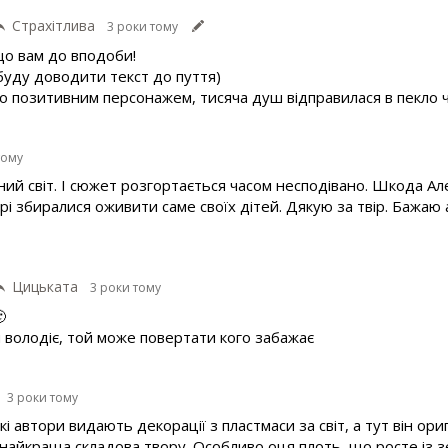
Страхітлива
3 роки тому
 що вам до вподоби!
 буду доводити текст до пуття)
о позитивним персонажем, тисяча душ відправилася в пекло че
тому
ний світ. І сюжет розгортається часом несподівано. Шкода Ал
рі збиралися оживити саме своїх дітей. Дякую за твір. Бажаю
Цицьката
3 роки тому

м володіє, той може повертати кого забажає
3 роки тому
кі автори видають декорації з пластмаси за світ, а тут він ор
найкраща складова твору. Особливо оця плоть, що росте із з