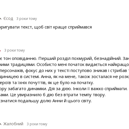
Єсод
3 роки тому
оригувати текст, щоб світ краще сприймався
ь
3 роки тому
ає тон оповіданню. Перший розділ похмурий, безнадійний. З
ими традиціями. Особисто мені початок видається найкращо
ерсонажів, фокус до них у тексті поступово зникав і стрибав т
иницею в системі. Анна, як на мене, також зосталася не розк
ероїв та їхніх почуттів, як це було на початку.
ру забагато динаміки. Дія за дією. Інколи її важко сприймат
сами. Це увиразнило б дію без втрати темпу твору.
ізнатися подальшу долю Анни й цього світу.
Жалобний
3 роки тому