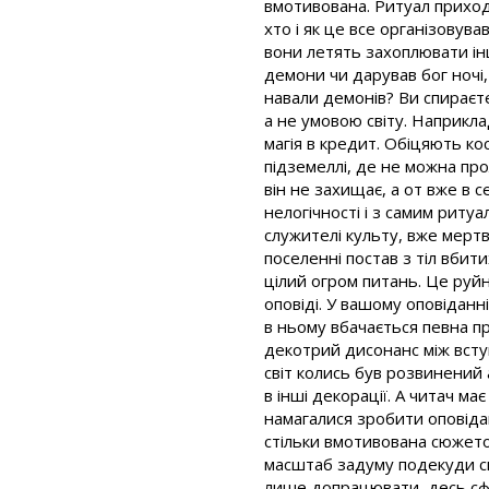
вмотивована. Ритуал приход
хто і як це все організовува
вони летять захоплювати інш
демони чи дарував бог ночі,
навали демонів? Ви спираєт
а не умовою світу. Наприкла
магія в кредит. Обіцяють ко
підземеллі, де не можна про
він не захищає, а от вже в 
нелогічності і з самим риту
служителі культу, вже мертві
поселенні постав з тіл вбит
цілий огром питань. Це руйну
оповіді. У вашому оповіданн
в ньому вбачається певна пр
декотрий дисонанс між всту
світ колись був розвинений 
в інші декорації. А читач ма
намагалися зробити оповідан
стільки вмотивована сюжетом
масштаб задуму подекуди спо
лише допрацювати, десь сфо