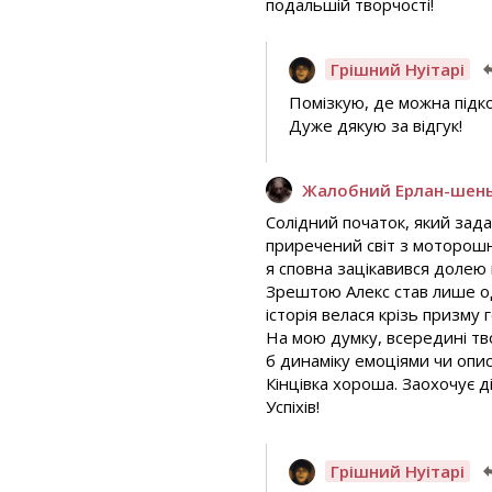
подальшій творчості!
Грішний Нуітарі
Помізкую, де можна підк
Дуже дякую за відгук!
Жалобний Ерлан-шен
Солідний початок, який зад
приречений світ з моторошн
я сповна зацікавився долею п
Зрештою Алекс став лише од
історія велася крізь призму г
На мою думку, всередині тво
б динаміку емоціями чи опи
Кінцівка хороша. Заохочує д
Успіхів!
Грішний Нуітарі