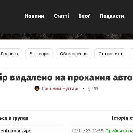
Новини
Статті
Блоґ
Подкасти
Головна
Всі твори
Обговорення
Статистика
ір видалено на прохання авт
Грішний Нуітарі
•
55
ься в групах
Історія с
ні на конкурс
12/11/23 23:55
:
Прийнято на