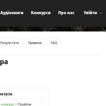
Аудіокниги
Конкурси
Про нас
Увійти
Результати
Правила
FAQ
ора
татусів
 конкурс
• Прийом