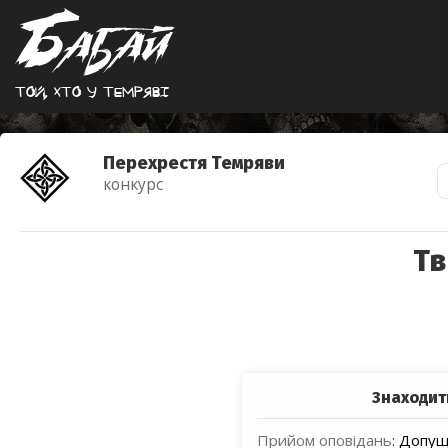
Той, хто у темрявi
Перехрестя Темряви
конкурс
Тв
Знаходит
Прийом оповідань
:
Допуще