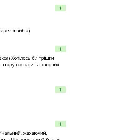
1
рез її вибір)
1
екса) Хотілось би трішки
 автору наснаги та творчих
1
1
игінальний, жахаючий,
емлі. Що воно таке? Звідки