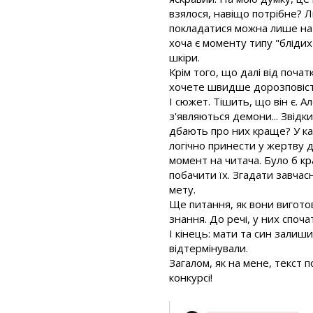
взялося, навіщо потрібне? Л
покладатися можна лише на м
хоча є моменту типу "блідих
шкіри.
Крім того, що далі від поча
хочете швидше дорозповісти
І сюжет. Тішить, що він є. 
з'являються демони... Звідк
дбають про них краще? У ка
логічно принести у жертву д
момент на читача. Було б к
побачити їх. Згадати завчас
мету.
Ще питання, як вони виготов
знання. До речі, у них споча
І кінець: мати та син зали
відтермінували.
Загалом, як на мене, текст 
конкурсі!