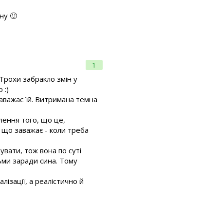
ну 🙂
1
 Трохи забракло змін у
 :)
заважає їй. Витримана темна
лення того, що це,
, що заважає - коли треба
дувати, тож вона по суті
ьми заради сина. Тому
лізації, а реалістично й