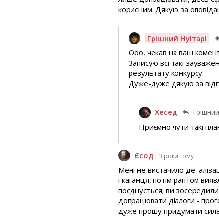
корисним. Дякую за оповідан
Грішний Нуітарі
Ооо, чекав на ваш комен
Записую всі такі зауваже
результату конкурсу.
Дуже-дуже дякую за відг
Хесед
Грішни
Приємно чути такі план
Єсод
3 роки тому
Мені не вистачило деталізац
і каганця, потім раптом вияв
поєднується; ви зосередились
допрацювати діалоги - прого
дуже прошу придумати силам о