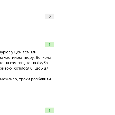
0
1
анурює у цей темний
ю частиною твору. Бо, коли
о на сам світ, то на Якуба.
ритою. Хотілося б, щоб ця
и. Можливо, трохи розбавити
1