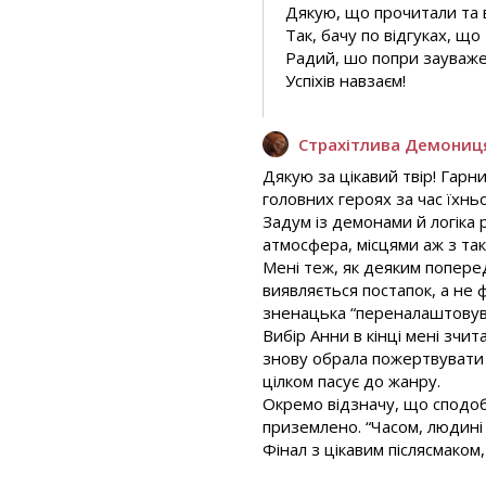
Дякую, що прочитали та в
Так, бачу по відгуках, щ
Радий, шо попри зауваже
Успіхів навзаєм!
Страхітлива Демониц
Дякую за цікавий твір! Гарн
головних героях за час їхнь
Задум із демонами й логіка 
атмосфера, місцями аж з та
Мені теж, як деяким попере
виявляється постапок, а не 
зненацька “переналаштовува
Вибір Анни в кінці мені зчит
знову обрала пожертвувати і
цілком пасує до жанру.
Окремо відзначу, що сподобал
приземлено. “Часом, людині
Фінал з цікавим післясмаком