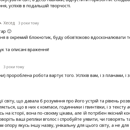
ня, успіхів в подальшій творчості.
Хесед
3 роки тому
тар 🙂
ння в окремий блокнотик, буду обов'язково вдосконалювати т
ук та описані враження!
й
3 роки тому
и) пророблена робота вартує того. Успіхів вам, і з планами, і 
ії світу, що давала б розуміння про його устрій та рівень роз
ляється, що в них є компаси, годинники і гвинтівки, і з тексту
 на історії, вона по-своєму цікава, але їй потрібен якісний к
воріть ваші репліки вголос і спробуйте уявити, чи говорять та
пору якусь іншу назву, унікальну для цього світу, а не для бу