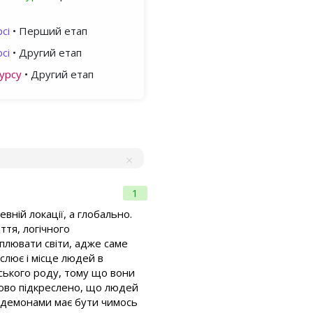
сі
• Перший етап
сі
• Другий етап
урсу
• Другий етап
1
вній локації, а глобально.
тя, логічного
плювати світи, адже саме
слює і місце людей в
ського роду, тому що вони
зово підкреслено, що людей
і демонами має бути чимось