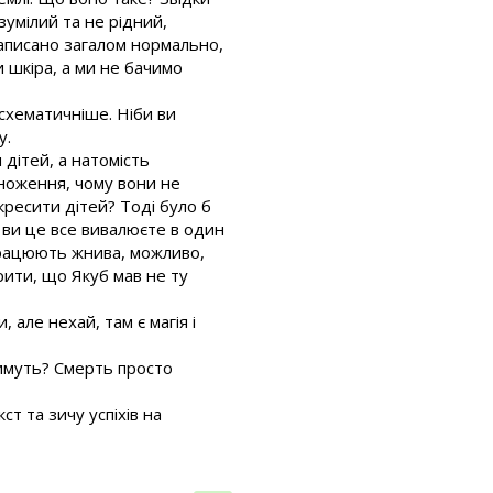
зумілий та не рідний,
 Написано загалом нормально,
и шкіра, а ми не бачимо
 схематичніше. Ніби ви
у.
 дітей, а натомість
множення, чому вони не
кресити дітей? Тоді було б
 ви це все вивалюєте в один
 працюють жнива, можливо,
рити, що Якуб мав не ту
 але нехай, там є магія і
тимуть? Смерть просто
т та зичу успіхів на