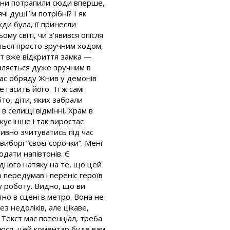
вони потрапили сюди вперше,
і душі їм потрібні? І як
ди була, її принесли
му світі, чи з’явився опісля
ється просто зручним ходом,
 от вже відкриття замка —
являється дуже зручним в
 час обряду Жнив у демонів
гасить його. Ті ж самі
то, діти, яких забрали
 в селищі відмінні, Храм в
ує інше і так виростає
тивно зчитуватись під час
виборі “своєї сорочки”. Мені
дати напівтонів. Є
дного натяку на те, що цей
р передумав і переніс героїв
ну роботу. Видно, що ви
но в сцені в метро. Вона не
з недоліків, але цікаве,
 Текст має потенціал, треба
аюся, цей коментар буде вам