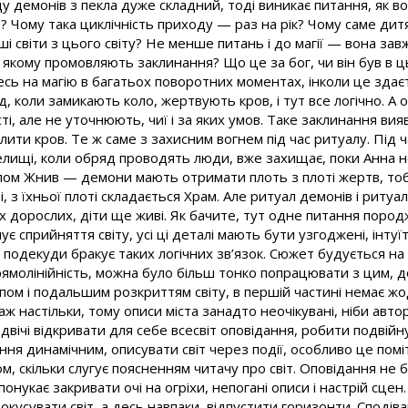
у демонів з пекла дуже складний, тоді виникає питання, як 
в? Чому така циклічність приходу — раз на рік? Чому саме дитяч
і світи з цього світу? Не менше питань і до магії — вона завж
 якому промовляють заклинання? Що це за бог, чи він був в цьо
есь на магію в багатьох поворотних моментах, інколи це зда
д, коли замикають коло, жертвують кров, і тут все логічно. А
сті, але не уточнюють, чиї і за яких умов. Таке заклинання ви
лити кров. Те ж саме з захисним вогнем під час ритуалу. Під
селищі, коли обряд проводять люди, вже захищає, поки Анна не 
алом Жнив — демони мають отримати плоть з плоті жертв, тоб
, з їхньої плоті складається Храм. Але ритуал демонів і ритуал
их дорослих, діти ще живі. Як бачите, тут одне питання породж
є сприйняття світу, усі ці деталі мають бути узгоджені, інтуї
і подекуди бракує таких логічних зв’язок. Сюжет будується на 
ямолінійність, можна було більш тонко попрацювати з цим, до
пом і подальшим розкриттям світу, в першій частині немає жо
аж настільки, тому описи міста занадто неочікувані, ніби авто
є двічі відкривати для себе всесвіт оповідання, робити подвій
ня динамічним, описувати світ через події, особливо це поміт
, скільки слугує поясненням читачу про світ. Оповідання не бе
нукає закривати очі на огріхи, непогані описи і настрій сцен.
кусувати світ, а десь навпаки, відпустити горизонти. Сподів