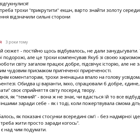
ідгукнулися!
о треба трохи ''прикрутити'' екшн, варто знайти золоту середи
ння відзначили сильні сторони
я
3 роки тому
ий сюжет - постійно щось відбувалось, не дали занудьгувати.
ої подорожі, але це трохи компенсував Якуб зі своєю харизмою
роботи світу загалом працює добре, підсвічує історію, але не 
ким чудовим присмаком пригніченої приреченості.
днім коментаторам, трохи зненацька впало на голову усвідом
фентезі. Обидва ці варіанти, імхо, спрацювали б добре, єдине
ти” своє сприйняття світу посеред твору.
ався, як “темний” - вона ж не знає, чи вдасться їй то все відбу
ншими заради себе - як і тоді, коли пожертвувала сімома діт
ось, як показані стосунки всередині сім’ї - без надмірної ідеа
 треба жити просто заради когось”.
, є над чим подумати.