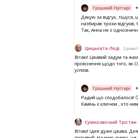
Грішний Нуітарі
Дякую за відгук, тішуся,
назбирав трохи відгуків,
Так, Анна не є однозначн
Цицьката Леді
3 роки 
Вітаю! Цікавий задум та жах
прояснення щодо того, як Сі
успіхів.
Грішний Нуітарі
Радий що сподобалося! 
Камінь є ключем , хто ни
Сумнозвісний Трістан
Вітаю! Ідея дуже цікава. Дея
яскравий. На мою думку, це 