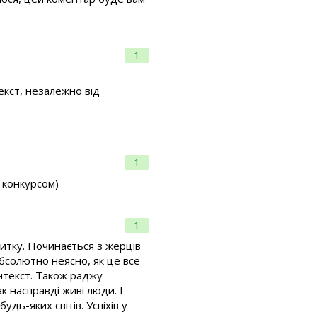
1
екст, незалежно від
1
з конкурсом)
1
витку. Починається з жерців
 абсолютно неясно, як це все
онтекст. Також раджу
к насправді живі люди. І
дь-яких світів. Успіхів у