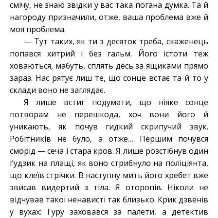
смічу, не знаю звідки у вас така погана думка. Та й
нагороду призначили, отже, ваша проблема вже й
моя проблема.
— Тут таких, як ти з десяток треба
, с
каженець
попався хитрий і без гальм. Його істоти теж
ховаються, мабуть, сплять десь за ящиками прямо
зараз. Нас рятує лиш те, що сонце встає та й то у
склади воно не заглядає.
Я лише встиг подумати, що ніяке сонце
потворам не перешкода,
хоч вони його й
уникають,
як почув гидкий скрипучий звук.
Робітників не було, а отже… Першим почувся
сморід — сеча і стара кров. Я лише розстібнув один
ґудзик на плащі, як воно стрибнуло на поліціянта,
що клеїв стрічки. В наступну мить його хребет вже
звисав видертий з тіла. Я оторопі
в.
Ніколи не
відчував такої ненависті так близько. Крик дзвенів
у вухах
:
Гуру заховався за палети, а детектив