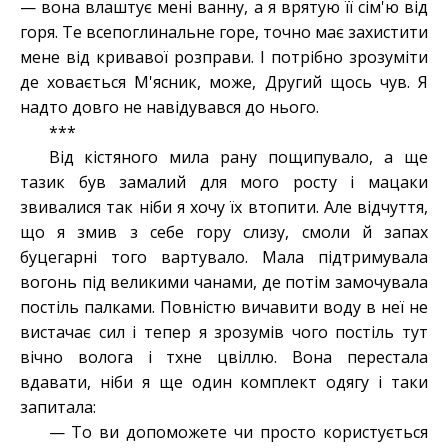
— вона влаштує мені ванну, а я врятую її сім'ю від
горя. Те всепоглинальне горе, точно має захистити
мене від кривавої розправи. І потрібно зрозуміти
де ховається М'ясник, може, Другий щось чув. Я
надто довго не навідувався до нього.
***
Від кістяного мила рану пощипувало, а ще
тазик був замалий для мого росту і мацаки
звивалися так ніби я хочу їх втопити. Але відчуття,
що я змив з себе гору слизу, смоли й запах
буцегарні того вартувало. Мала підтримувала
вогонь під великими чанами, де потім замочувала
постіль палками. Повністю вичавити воду в неї не
вистачає сил і тепер я зрозумів чого постіль тут
вічно волога і тхне цвіллю. Вона перестала
вдавати, ніби я ще один комплект одягу і таки
запитала:
— То ви допоможете чи просто користується