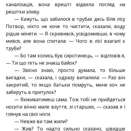
каналізація, вона врешті відвела погляд на
решітки зливу.
— Кажуть, що забилося в трубах десь біля лісу
Потвор, ніхто не хоче то чистити, сказали, воду
рідше міняти. — Я скривився, усвідомивши, в чому
мився, але вона спитала: — Чого в лісі взагалі є
труби?
— Бо там колись був сиротинець, — відповів я,
— Ти що геть не знаєш байок?
— Звісно знаю, просто думала, то більше
вигадки, — сказала, і одразу випалила: —
Р
аз він
закритий, то якщо батьки помруть, мене хоч не
заберуть в притулок
?
— Виживатимеш сама. Тож тобі не прийдеться
носити вічно мале взуття, зі старших, — сказав я і
глянув на свої ноги.
— Невже ви там жили?
— Жив? То надто сильно сказано, швидше