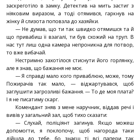
заскреготіло в замку. Детектив на мить застиг з
ніяковим виразом, а тоді отямився, гаркнув на
жінку й слизота поповзла до хазяйки.
— Не думав, що ти так швидко отямишся та й
що привабиш її взагалі, ти був схожий на труп. В
нас тут лиш одна камера непроникна для потвор,
то вже вибачай.
Нестримно захотілося стиснути його горлянку,
але я знав, що бажання не моє.
— Я справді мало кого приваблюю, може, тому
Пожирачів так мало, — віджартувався, щоб
заглушити загрозливі бажання. — То де моя плата?
І я не писатиму скарг.
Комендант зняв з мене наручник, віддав речі і
вивів у загальний зал, щоб тихо сказати:
— Слухай, поліціянт загинув. Якщо можеш
допомогти, я поклопочу, щоб нагорода таки
дійшла до тебе, бо знаєш ті всі папери так