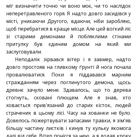
міг визначити точно чи воно моє, чи то наслідок
неперетравленого горя. Я надто довго засидівся у
місті, уникаючи Другого, вдаючи, ніби заробляю,
щоб перебратися в краще місце. Але цей вогкий ліс
зі старими демонами й побляклими стінами
притулку був єдиним домом на який ми
заслуговували.
Неподалік зірвався вітер і я завмер, надто
довго простояв на гливкому ґрунті й нога почала
провалюватися. Поки я піддавався марним
стражданням через поглинутого демона, щось
древнє зачуло мене. Здавалось, що то дерева
стогнуть, сковані плющем. Але я знав, хто
ховається прив'язаний до старих кісток
, людей
страчених в цьому лісі. Часу на хованки не було.
Довелось пожертвувати запасами травки, я зім'яв
більшу частину листків і кинув ту кульку якомога
далі від себе. Вітер понісся за нею, а я додав кроку