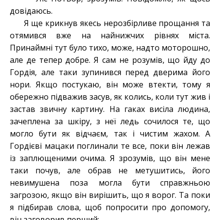
довідаюсь.
Я ще крикнув
якесь
нерозбірливе прощання та
отямився вже на найнижчих рівнях міста.
Принаймні тут було тихо, може, надто моторошно,
але де тепер добре. Я сам не розумів, що йду до
Гордія, але таки зупинився перед дверима його
нори. Якщо постукаю, він може втекти, тому я
обережно підважив засув, як колись, коли тут жив і
застав звичну картину.
На гаках висіла людина,
зачеплена за шкіру, з неї ледь сочилося те
,
що
могло бути як відчаєм, так і чистим жахом. А
Гордієві мацаки поглинали те все, поки він лежав
із заплющеними очима. Я зрозумів, що він мене
таки почув, але обрав не метушитись, його
невимушена поза могла бути справжньою
загрозою, якщо він вирішить, що я ворог. Та поки
я підбирав слова, щоб попросити про допомогу,
він заговорив перший: