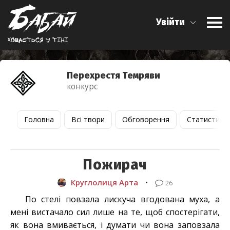
Увійти
Ховається у тiнi
Перехрестя Темряви
конкурс
Головна
Всі твори
Обговорення
Статистика
Пожирач
Круглолиця Арта
•
26
По стелі повзала лискуча вгодована муха, а
мені вистачало сил лише на те, щоб спостерігати,
як вона вмивається, і думати чи вона заповзала