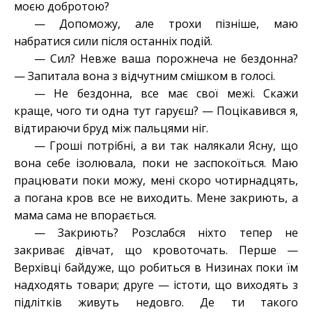
моєю добротою?
—
Допоможу, але трохи пізніше, маю
набратися сили після останніх подій.
— Сил? Невже ваша порожнеча не бездонна?
—
З
апитала вона з відчутним смішком в голосі.
— Не бездонна, все має свої межі. Скажи
краще, чого ти одна тут гаруєш? —
П
оцікавився я,
відтираючи бруд між пальцями ніг.
— Гроші потрібні, а ви так налякали Ясну, що
вона себе ізолювала, поки не заспокоїться. Маю
працювати поки можу, мені скоро чотирнадцять,
а погана кров все не виходить. Мене закриють, а
мама сама не впорається.
— Закриють? Розслабся ніхто тепер не
закриває дівчат, що кровоточать. Перше —
Верхівці байдуже, що робиться в Низинах поки їм
надходять товари; друге — істоти, що виходять з
підлітків живуть недовго. Де ти такого