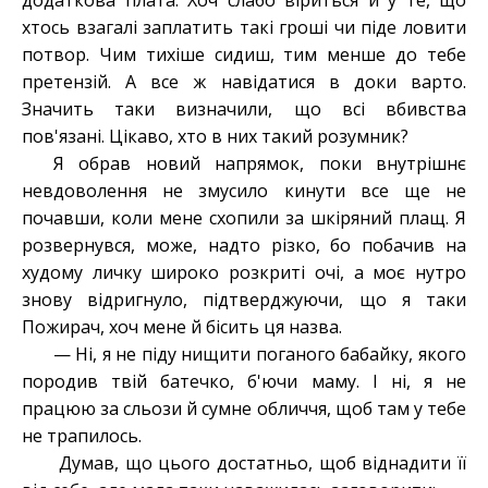
додатков
а
плат
а
. Хоч слабо віриться й у те, що
хтось взагалі заплатить такі гроші чи піде ловити
потвор. Чим тихіше сидиш, тим менше до тебе
претензій. А все ж навідатися в доки варто.
Значить таки визначили, що всі вбивства
пов'язані. Цікаво, хто в них такий розумник?
Я обрав новий напрямок, поки внутрішнє
невдоволення не змусило кинути все ще не
почавши, коли мене схопили за шкіряний плащ. Я
розвернувся, може, надто різко, бо побачив на
худому личку широко розкриті очі, а моє нутро
знову відригнуло, підтверджуючи, що я таки
Пожирач, хоч мене й бісить ця назва.
— Ні, я не піду нищити поганого бабайку, якого
породив твій батечко, б'ючи маму. І ні, я не
працюю за сльози й сумне обличчя, щоб там у тебе
не трапилось
.
Д
умав, що цього достатньо, щоб віднадити її