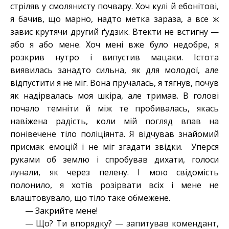
стріляв у смолянисту почвару. Хоч кулі й ебонітові,
я бачив, що марно, надто метка зараза, а все ж
завис крутячи другий ґудзик. Втекти не встигну —
або я або мене. Хоч мені вже було недобре, я
розкрив нутро і випустив мацаки. Істота
виявилась
занадто
сильна, як для молодої, але
відпустити я не міг. Вона пручалась, я тягнув, почув
як надірвалась моя шкіра, але тримав. В голові
почало темніти й між те пробивалась, якась
навіжена радість, коли мій погляд впав на
понівечене тіло поліціянта. Я відчував знайомий
присмак емоцій і не міг згадати звідки.
У
перся
руками об землю і спробував дихати, голоси
лунали, як через пелену. І мою свідомість
полонило, я хотів розірвати всіх і мене не
влаштовувало, що тіло таке обмежене.
— Закрийте мене!
— Що? Ти впорядку? — запитував комендант,