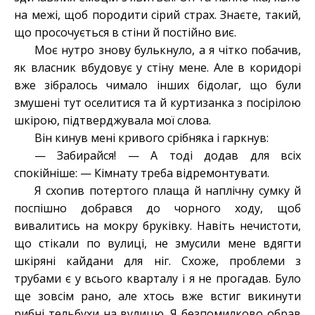
на межі, щоб породити сірий страх. Знаєте, такий,
що просочується в стіни й постійно виє.
Моє нутро знову булькнуло, а я чітко побачив,
як власник вбудовує у стіну мене. Але в коридорі
вже зібралось чимало інших бідолаг, що були
змушені тут оселитися та й куртизанка з посірілою
шкірою, підтверджувала мої слова.
Він кинув мені кривого срібняка і гаркнув:
— Забирайся! — А тоді додав для всіх
спокійніше: — Кімнату треба відремонтувати.
Я схопив потертого плаща й наплічну сумку й
поспішно добрався до чорного ходу, щоб
вивалитись на мокру бруківку. Навіть нечистоти,
що стікали по вулиці, не змусили мене вдягти
шкіряні кайдани для ніг. Схоже, проблеми з
трубами є у всього кварталу і я не прогадав. Було
ще зовсім рано, але хтось вже встиг викинути
рибні тельбухи на вулицю. Я безпомилково обрав