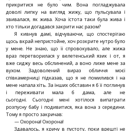
прикритися не було чим. Вона погладжувала
доволі липку на вигляд жижу, що пульсувала і
звивалася, як жива. Хоча істота таки була жива і
хто тільки догадався закрити нас разом?
Я кивнув дамі, відчуваючи, що спостерігаю
щось вкрай непристойне, хоч розкрите нутро було
у мене. Не знаю, що її спровокувало, але жижа
враз перетворилася у велетенський язик і от, я
вже сиджу весь обслинений, а воно лиже мене за
вухом. Задоволений вираз обличчя моєї
співкамерниці підказав, що я не помилився і на
мене напала хіть. За інших обставин я б її поглинув
і переживати мала б дама, але не
сьогодні. Сьогодні мені хотілося випатрати
розпусну бабу і подивитися, яка вона з середини.
Тому я просто закричав:
— Охорона! Охорона!
Здавалось, я кричу в пустоту, поки врешті не