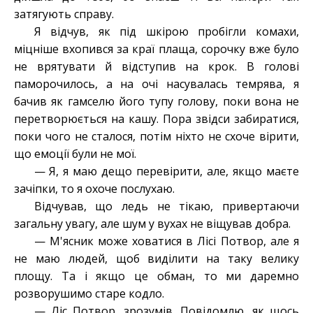
затягують справу.
Я відчув, як під шкірою пробігли комахи,
міцніше вхопився за краї плаща, сорочку вже було
не врятувати й відступив на крок. В голові
паморочилось, а на очі насувалась темрява, я
бачив як гамселю його тупу голову, поки вона не
перетворюється на кашу. Пора звідси забиратися,
поки чого не сталося, потім ніхто не схоче вірити,
що емоції були не мої.
— Я, я маю дещо перевірити, але, якщо маєте
зачіпки, то я охоче послухаю.
Відчував, що ледь не тікаю, привертаючи
загальну увагу, але шум у вухах не віщував добра.
— М'ясник може ховатися в
Лі
сі Потвор, але я
не маю людей, щоб виділити на таку велику
площу. Та і якщо це обман, то ми даремно
розворушимо старе кодло.
— Ліс Потвор, зрозумів. Повідомлю, як щось