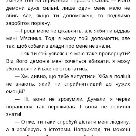
змінив тон на серйозний і просто сказав: — Його
демони дуже сильні, лише один мене мало не
вбив. Але, якщо ти допоможеш, то поділимо
заробіток порівну.
— Гроші мене не цікавлять, але якби ти віддав
мені М'ясника. Тоді я можу тобі допомогти, але
так, щоб собаки з влади про мене не знали.
— І як ти собі уявляєш я маю таке провернути?
Від його демонів мені хочеться вбивати, я можу
збожеволіти й вже не оговтатись.
— Хм, дивно, що тебе випустили. Хіба в поліції
не знають, який ти сприйнятливий до чужих
емоцій?
— Ні, вони не зрозуміли. Думали, я через
поранення так переживав. І вони не повинні
знати!
— Отже, ти таки спробуй дістати мені людину,
а я розберусь з істотами. Наприклад, ти можеш