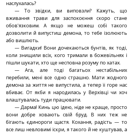
наслухалась?
— То звідки, ви виповзли
?
Кажуть, що
вживання трави для заспокоєння скоро стане
обов'язковим. А якщо не можеш собі такого
дозволити й випустиш демона, то тебе ізолюють
або вишлють.
— Вигадки! Вони дочекаються бунтів, як тоді,
коли знищили всіх, кого тримали в божевільнях і
пішли шукати, хто ще несповна розуму по хатах.
— Ага, але тоді багатьох нестабільних
перебили, мені все одно страшно. Мати жодного
демона за життя не випустила, а тепер її горе нас
вбиває. От якби я народилась у Верхівці чи хоч
влаштувалась туди працювати.
— Дарма! Кинь цю ідею, ніде не краще, просто
вони добре ховають свій бруд. В них теж не
бігають єдинороги щастя. Кохання, радість — то
все лиш невловимі іскри, я такого й не куштував, а