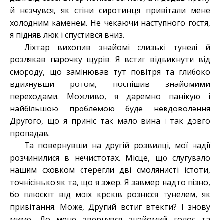
й незчувся, як стіни сиротинця привітали мене
холодним каменем. Не чекаючи наступного гостя,
я підняв люк і спустився вниз.
Ліхтар вихопив знайомі слизькі тунелі й
розлякав парочку щурів. Я встиг відвикнути від
смороду, що замінював тут повітря та глибоко
вдихнувши ротом, поспішив знайомими
переходами. Можливо, я даремно панікую і
найбільшою проблемою буде невдоволення
Другого, що я приніс так мало вина і так довго
пропадав.
Та повернувши на другій розвилці, мої надії
розчинилися в нечистотах. Місце, що слугувало
нашим сховком стерегли дві смолянисті істоти,
точнісінько як та, що я зжер. Я завмер надто пізно,
бо плюскіт від моїх кроків рознісся тунелем, як
привітання. Може, Другий встиг втекти
?
І знову
мимо. До мене звернувся знайомий голос та