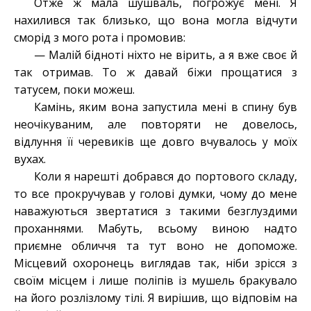
Отже ж мала шушваль, погрожує мені. Я
нахилився так близько, що вона могла відчути
сморід з мого рота і промовив:
— Малій бідноті ніхто не вірить, а я вже своє й
так отримав. То ж давай біжи прощатися з
татусем, поки можеш.
Камінь, яким вона запустила мені в спину був
неочікуваним, але повторяти не довелось,
відлуння її черевиків ще довго вчувалось у моїх
вухах.
Коли я нарешті добрався до портового складу,
то все прокручував у голові думки, чому до мене
наважуються звертатися з такими безглуздими
проханнями. Мабуть, всьому виною надто
приємне обличчя та тут воно не допоможе.
Місцевий охоронець виглядав так, ніби зрісся з
своїм
місцем і лише поліпів із мушель бракувало
на його розлізлому тілі. Я вирішив, що відповім на