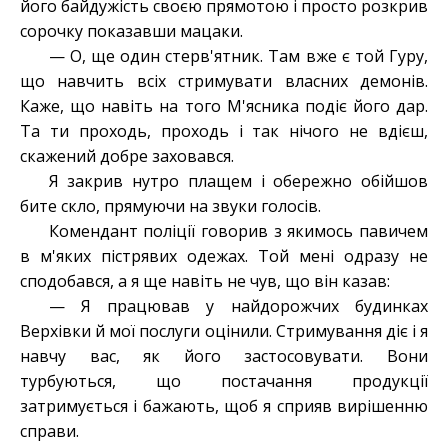
його байдужість своєю прямотою і просто розкрив
сорочку показавши мацаки.
— О, ще один стерв'ятник. Там вже є той Гуру,
що навчить всіх стримувати власних демонів.
Каже, що навіть на того М'ясника подіє його дар.
Та ти проходь, проходь і так нічого не вдієш,
скажений добре заховався.
Я закрив нутро плащем і обережно обійшов
бите скло, прямуючи на звуки голосів.
Комендант поліції говорив з якимось павичем
в м'яких пістрявих одежах. Той мені одразу не
сподобався, а я ще навіть не чув, що він казав:
— Я працював у найдорожчих будинках
Верхівки й мої послуги оцінили. Стримування діє і я
навчу вас, як його застосовувати. Вони
турбуються, що постачання продукції
затримується і бажають, щоб я сприяв вирішенню
справи.