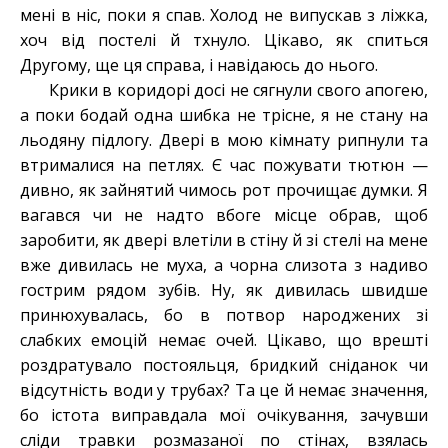
мені в ніс
,
поки я спав. Холод не випускав з ліжка,
хоч від постелі й тхнуло. Цікаво, як спиться
Другому, ще ця справа, і навідаюсь до нього.
Крики в коридорі
досі
не сягнули свого апогею,
а поки бодай одна шибка не трісне, я не стану на
льодяну підлогу. Двері в мою кімнату рипнули та
втрималися на петлях. Є час пожувати тютюн —
дивно, як зайнятий чимось рот прочищає думки. Я
вагався чи не надто вбоге місце обрав, щоб
заробити, як двері влетіли в стіну й зі стелі на мене
вже дивилась не муха, а чорна слизота з надиво
гострим рядом зубів. Ну, як дивилась швидше
принюхувалась, бо в потвор народжених зі
слабких емоцій немає очей. Цікаво, що врешті
роздратувало постояльця, бридкий сніданок чи
відсутність води у трубах? Та це й немає значення,
бо істота виправдала мої очікування, зачувши
сліди травки розмазаної по стінах, взялась