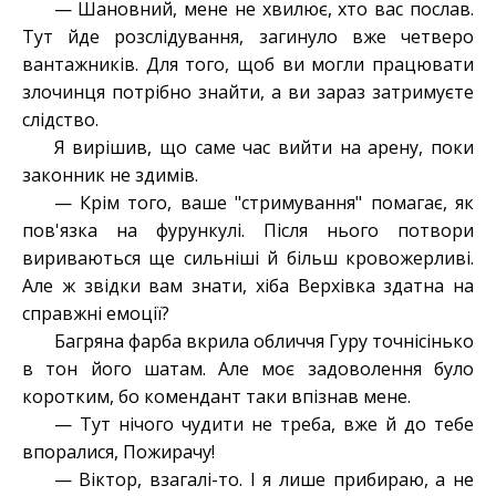
— Шановний, мене не хвилює, хто вас послав.
Тут йде розслідування, загинуло вже четверо
вантажників. Для того, щоб ви могли працювати
злочинця потрібно знайти, а ви зараз затримуєте
слідство
.
Я вирішив, що саме час вийти на арену, поки
законник не здимів.
— Крім того, ваше "стримування" помагає, як
пов'язка на фурункулі. Після нього потвори
вириваються ще сильніші й більш кровожерливі.
Але ж звідки вам знати, хіба Верхівка здатна на
справжні емоції?
Багряна фарба вкрила обличчя Гуру точнісінько
в тон його шатам. Але моє задоволення було
коротким, бо комендант таки впізнав мене.
— Тут нічого чудити не треба, вже й до тебе
впоралися, Пожирачу!
— Віктор, взагалі-то. І я лише прибираю, а не