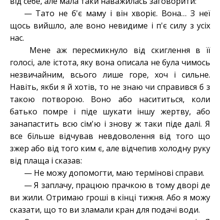
від себе, але мала таки наважилась заговорити
:
— Тато не б'є маму і він хворіє. Вона… З неї
щось вийшло, але воно невидиме і п'є силу з усіх
нас
.
М
ене аж пересмикнуло від скиглення в її
голосі, але істота, яку вона описала не була чимось
незвичайним, всього лише горе, хоч і сильне.
Навіть, якби я й хотів, то не знаю чи справився б з
такою потворою. Воно або насититься, коли
батько помре і піде шукати іншу жертву, або
занапастить всю сім'ю і знову ж таки піде далі. Я
все більше відчував невдоволення від того що
зжер або від того ким є, але відчепив холодну руку
від плаща і сказав:
— Не можу допомогти, маю термінові справи.
— Я заплачу,
працюю прачкою
в тому дворі де
ви жили. Отримаю гроші в кінці тижня. Або я можу
сказати, що то ви зламали кран для подачі води.