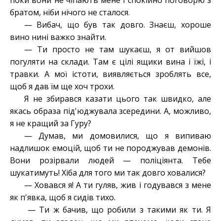
поки вони не чіпають мене і спокійно поговорю з
братом, ніби нічого не сталося.
— Вибач, що був так довго. Знаєш, хороше
вино нині важко знайти.
— Ти просто не там шукаєш, я от вийшов
погуляти на склади. Там є цілі ящики вина і їжі, і
травки. А мої істоти, виявляється зроблять все,
щоб я дав їм ще хоч трохи.
Я не збирався казати цього так швидко, але
якась образа під'юджувала зсередини. А, можливо,
я не кращий
за Гуру?
— Думав, ми домовилися, що я випиваю
надлишок емоцій, щоб ти не породжував демонів.
Вони розірвали людей — поліціянта. Тебе
шукатимуть! Хіба для того ми так довго ховалися?
— Ховався я! А ти гуляв, жив і годувався з мене
як п'явка, щоб я сидів тихо.
— Ти ж бачив, що робили з такими як ти. Я