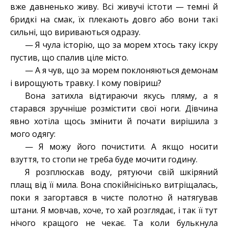
вже давненько живу. Всі живучі істоти — темні й
бридкі на смак, їх плекають довго або вони такі
сильні, що вириваються одразу.
— Я чула історію, що за морем хтось таку іскру
пустив, що спалив ціле місто.
— А я чув, що за морем поклоняються демонам
і вирощують травку. І кому повіриш?
Вона затихла відтираючи якусь пляму, а я
старався зручніше розмістити свої ноги. Дівчина
явно хотіла щось змінити й почати вирішила з
мого одягу:
— Я можу його почистити. А якщо носити
взуття, то стопи не треба буде мочити годину.
Я розплюскав воду, рятуючи свій шкіряний
плащ від її мила. Вона спокійнісінько витріщалась,
поки я загортався в чисте полотно й натягував
штани. Я мовчав, хоче, то хай розглядає, і так її тут
нічого кращого не чекає. Та коли булькнула