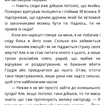
— Навіть сюди вже дійшов поголос, що якийсь
Пожирач врятував поліціянта і спіймав М'ясника. Я
підозрював, що єдиним дурнем, який би зв'язався
із законниками можеш бути ти. Надіюсь, ти не
привів їх сюди?
Коли він нарешті глянув на мене, я не побачив і
сліду білка в його очах. Скільки він займається
поглинанням емоцій і як не піддається страху своїх
жертв? Але я не став питати нічого з цього, а лише
трохи розслабив плечі, радий, що майже не
відчуваю ні роздратування, ні бажання вбити
Гордія або приєднатися до нього. Отже, істоти
таки перетравилися, лише рана ниє надто сильно,
щоб їсти найближчим часом.
— Невже я не міг просто зайти до колишнього
сусіда? Але, якщо поголос таки дійшов, то ти маєш
знати, що там пропонують велику нагороду. — Я