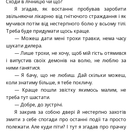
Сходи в лічницю чи що?
Я згадав, як востаннє пробував заробити
звільняючи лікарню від гнітючого страждання і як
мучився потім від нестерпного болю у всьому тілі.
Треба буде придумати щось краще.
— Можеш дати мені трохи травки, нема часу
шукати дилера.
— Лише трохи, не хочу, щоб мій гість отямився
і випустив своїх демонів на волю, не люблю за
ними ганятися.
— Я бачу, що не любиш. Дай скільки можеш,
коли знатиму більше, я тебе покличу.
— Краще пошли звістку якимось малим, не
треба тут шастати.
— Добре, до зустрічі.
Я закрив за собою двері й нестерпно захотів
змити з себе спогади про останні події та просто
полежати. Але куди піти? І тут я згадав про прачку