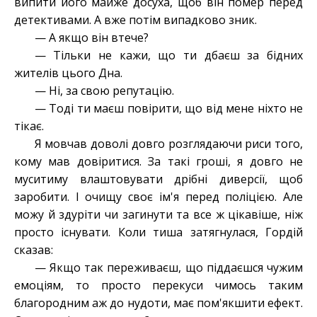
випити його майже досуха, щоб він помер перед
детективами. А вже потім випадково зник.
— А якщо він втече?
— Тільки не кажи, що ти дбаєш за бідних
жителів цього Дна.
— Ні, за свою репутацію.
— Тоді ти маєш повірити, що від мене ніхто не
тікає.
Я мовчав доволі довго розглядаючи риси того,
кому мав довіритися. За такі гроші, я довго не
муситиму влаштовувати дрібні диверсії, щоб
заробити. І очищу своє ім'я перед поліцією. Але
можу й здуріти чи загинути та все ж цікавіше, ніж
просто існувати. Коли тиша затягнулася, Гордій
сказав:
— Якщо так переживаєш, що піддаєшся чужим
емоціям, то просто перекуси чимось таким
благородним аж до нудоти, має пом'якшити ефект.