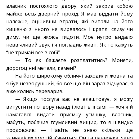
власник постоялого двору, який закрив собою
майже весь дверний прохід. Я мав віддати йому
належне, оцінивши втрати, які випали на його
кишеню з нього не вирвалось і краплі слизу чи
диму, чи ще якоїсь гидоти. Моє нутро видало
неввічливий звук і я погладив живіт. Як то кажуть
“не тримай все в собі”.
— То як бажаєте розплатитись? Монети,
дорогоцінні метали, камені?
На його широкому обличчі заходили
жовна
та
я був незворушний, бо все що він зараз відчуває, я
вже колись переварив.
— Якщо послуга вас не влаштовує, я можу
випустити потвору назад і ловіть її самі, — хоч я й
намагався видати приємну усмішку, власник,
мабуть, побачив глумливий вищир, то я швидко
продовжив: — Навіть не знаю скільки ще
здичавілих емоцій з'явиться. Он та панночка, явно