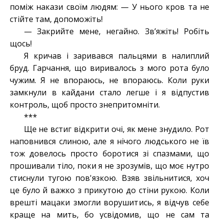
поміж накази своїм людям: — У нього кров та не
стійте там, допоможіть!
— Закрийте мене, негайно. Зв’яжіть! Робіть
щось!
Я кричав і заривався пальцями в налиплий
бруд. Гарчання, що виривалось з мого рота було
чужим. Я не впораюсь, не впораюсь. Коли руки
замкнули в кайдани стало легше і я відпустив
контроль, щоб просто знепритомніти.
***
Ще не встиг відкрити очі, як мене знудило. Рот
наповнився слиною, але я нічого людського не їв
тож довелось просто боротися зі спазмами, що
прошивали тіло, поки я не зрозумів, що моє нутро
стиснули тугою пов'язкою. Взяв звільнитися, хоч
це було й важко з прикутою до стіни рукою. Коли
врешті мацаки змогли ворушитись, я відчув себе
краще на мить, бо усвідомив, що не сам та