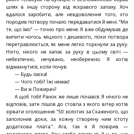
шлях в іншу сторону від яскравого запаху. Х
оч
вдалося заробити
, але невдоволення того, хто
породив потвору почало передаватися й мені. “Ми
те, що їмо” — точно про мене. Я вже обдумував де
випити чогось міцного і дешевого, поки потвора
перетравлюється, як мене легко торкнули за руку.
Ніхто, нікого не хапає за руку в цьому світі —
небезпечно, нечувано, необережно. Я хотів
відмахнутися, коли почув:
— Будь ласка!
— Чого тобі? Їжі немає!
— Ви ж Пожирач?
А щоб тобі! Ранок же лише почався. Я нічого не
відповів, зате пішов до стовпа з якого вітер хотів
зірвати оголошення: “50 золотих за Скаженого, що
заполонив доки, за кожну створену ним істоту
додаткова плата.”. Ага, так я й повірив —