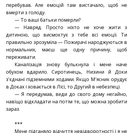
перебував. Але емоцій там вистачало, щоб не
вмерти з голоду.
— То ваші батьки померли?
— Навряд. Просто ніхто не хоче жити з
дитиною, що висмоктує з тебе всі емоції. Ти
правильно зрозуміла
—
Пожирачі народжуються в
нормальних, маєш ще одну причину, щоб
переживати.
Каналізація знову булькнула і мене наче
обухом вдарило. Сиротинець, Низини й Доки
з'єднані підземними ходами. Якщо М'ясник орудує
в Доках і ховається в Лісі, то Другий в небезпеці.
— Я передумав, веди до свого дому негайно,
навіщо відкладати на потім те, що можна зробити
зараз.
***
Мене підганяло відчуття невідворотності і я не