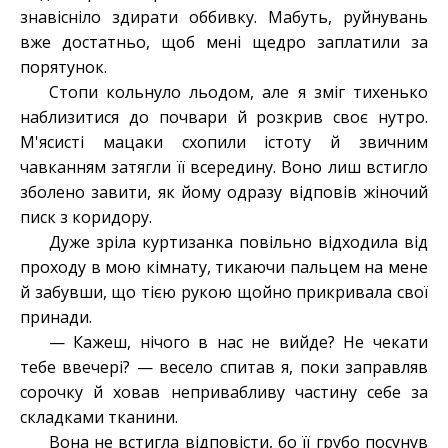
знавісніло здирати оббивку. Мабуть, руйнувань
вже достатньо, щоб мені щедро заплатили за
порятунок.
Стопи кольнуло льодом, але я зміг тихенько
наблизитися до почвари й розкрив своє нутро.
М'ясисті мацаки схопили істоту й звичним
чавканням затягли її всередину. Воно лиш встигло
зболено завити, як йому одразу відповів жіночий
писк з коридору.
Дуже зріла куртизанка повільно відходила від
проходу в мою кімнату, тикаючи пальцем на мене
й забувши, що тією рукою щойно прикривала свої
принади.
— Кажеш, нічого в нас не вийде? Не чекати
тебе ввечері? — весело спитав я, поки заправляв
сорочку й ховав непривабливу частину себе за
складками тканини.
Вона не встигла відповісти, бо її грубо посунув