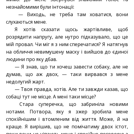
незнайомими були інтонації:
— Виходь, не треба там ховатися, вони
слухаються мене.
Я хотів сказати щось жартівливе, щоб
розрядити напругу, але нутро підказувало, що це
мій провал. Чи міг я з ним сперечатися? Я натягнув
на обличчя невимушену маску і вийшов до єдиної
людини про яку дбав.
— Я
знав, що ти хочеш завести собаку, але не
думав, що аж двох, — таки вирвався з мене
недолугий жарт.
— Твоя правда, хотів. Але ти завжди казав, що
собаці тут не місце. А мені таки місце?
Стара суперечка, що забриніла новими
нотами. Потвора, яку я зжер зробила мене
спокійнішим і втомленим від життя. Може, й на
краще. Я вирішив, що не помічатиму двох істот,