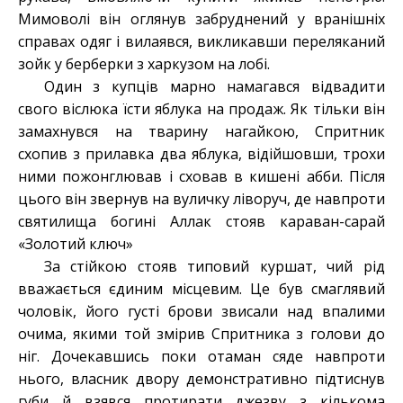
Мимоволі він оглянув забруднений у вранішніх
справах одяг і вилаявся, викликавши переляканий
зойк у берберки з харкузом на лобі.
Один з купців марно намагався відвадити
свого віслюка їсти яблука на продаж. Як тільки він
замахнувся на тварину нагайкою, Спритник
схопив з прилавка два яблука, відійшовши, трохи
ними пожонглював і сховав в кишені абби. Після
цього він звернув на вуличку ліворуч, де навпроти
святилища богині Аллак стояв караван-сарай
«Золотий ключ»
За стійкою стояв типовий куршат, чий рід
вважається єдиним місцевим. Це був смаглявий
чоловік, його густі брови звисали над впалими
очима, якими той змірив Спритника з голови до
ніг. Дочекавшись поки отаман сяде навпроти
нього, власник двору демонстративно підтиснув
губи й взявся протирати джезву з кількома