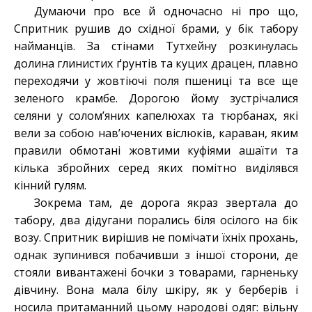
Думаючи про все й одночасно ні про що,
Спритник рушив до східної брами, у бік табору
найманців. За стінами Тутхейну розкинулась
долина глинистих ґрунтів та куцих драцен, плавно
переходячи у жовтіючі поля пшениці та все ще
зеленого крамбе. Дорогою йому зустрічалися
селяни у солом’яних капелюхах та тюрбанах, які
вели за собою нав’ючених віслюків, караван, яким
правили обмотані жовтими куфіями ашаїти та
кілька збройних серед яких помітно виділявся
кінний гулям.
Зокрема там, де дорога якраз звертала до
табору, два дідугани порались біля осілого на бік
возу. Спритник вирішив не помічати їхніх прохань,
однак зупинився побачивши з іншої сторони, де
стояли вивантажені бочки з товарами, гарненьку
дівчину. Вона мала білу шкіру, як у берберів і
носила притаманний цьому народові одяг: вільну