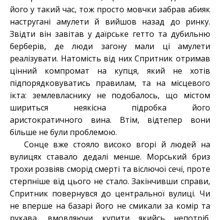
його у такий час, тож просто мовчки забрав абияк
настругані амулети й вийшов назад до ринку.
Звідти він завітав у даїрське гетто та дубильню
берберів, де люди загону мали ці амулети
реалізувати. Натомість від них Спритник отримав
цінний компромат на купця, який не хотів
підпорядковуватись правилам, та на місцевого
ікта: землевласнику не подобалось, що містом
шириться неякісна підробка його
аристократичного вина. Втім, відтепер вони
більше не були проблемою.
Сонце вже стояло високо вгорі й людей на
вулицях ставало дедалі менше. Морський бриз
трохи розвіяв сморід смерті та віслючої сечі, проте
стерпніше від цього не стало. Закінчивши справи,
Спритник повернувся до центральної вулиці. Чи
не вперше на базарі його не смикали за комір та
рукава, вмовляючи купити якийсь непотріб.