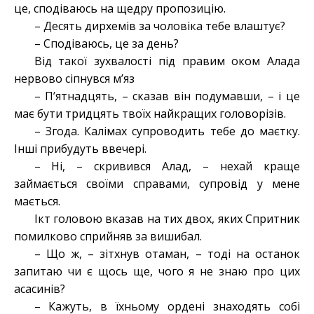
це, сподіваюсь на щедру пропозицію.
– Десять дирхемів за чоловіка тебе влаштує?
– Сподіваюсь, це за день?
Від такої зухвалості під правим оком Алада
нервово сіпнувся м’яз
– П’ятнадцять, – сказав він подумавши, – і це
має бути тридцять твоїх найкращих головорізів.
– Згода. Калімах супроводить тебе до маєтку.
Інші прибудуть ввечері.
– Ні, – скривився Алад, – нехай краще
займається своїми справами, супровід у мене
мається.
Ікт головою вказав на тих двох, яких Спритник
помилково сприйняв за вишибал.
– Що ж, – зітхнув отаман, – тоді на останок
запитаю чи є щось ще, чого я не знаю про цих
асасинів?
– Кажуть, в їхньому ордені знаходять собі