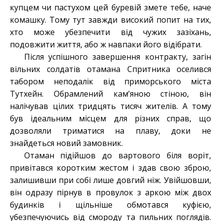
купцем чи пастухом цей буревій змете тебе, наче
комашку. Тому тут завжди високий попит на тих,
хто може убезпечити від чужих зазіхань,
подовжити життя, або ж навпаки його відібрати.
Після успішного завершення контракту, загін
вільних солдатів отамана Спритника оселився
табором неподалік від приморського міста
Тутхейн. Обрамлений кам’яною стіною, він
налічував цілих тридцять тисяч жителів. А тому
був ідеальним місцем для різних справ, що
дозволяли триматися на плаву, доки не
знайдеться новий замовник.
Отаман підійшов до вартового біля воріт,
привітався коротким жестом і здав свою зброю,
залишивши при собі лише довгий ніж. Увійшовши,
він одразу пірнув в провулок з аркою між двох
будинків і щільніше обмотався куфією,
убезпечуючись від смороду та пильних поглядів.