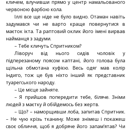
кличем, влучивши прямо у центр намальованого
червоною фарбою кола.
Іллі все ще ніде не було видно. Отаман навіть
задумався чи не варто краще повернутися в
маєток ікта. Та раптовий оклик його імені вирвав
найманця з задуми.
– Тебе кличуть Спритником?
Ліворуч від нього сидів чоловік у
підперезаному поясом каптані, його голова була
щільна обмотана куфією. Весь одяг мав колір
індиго, тож це був ніхто інший як представник
туарегського народу.
– Це місце зайняте.
– Я прийшов попередити тебе, біляче. Зніми
людей з маєтку й обійдемось без жертв.
– Що? – наморщивши лоба, запитав Спритник.
– Не чую крізь тканину. Може знімеш і покажеш
своє обличчя, щоб я добряче його запам’ятав? Чи