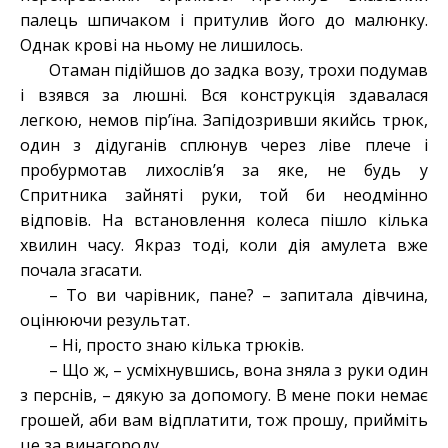
палець шпичаком і притулив його до малюнку.
Однак крові на ньому не лишилось.
Отаман підійшов до задка возу, трохи подумав
і взявся за люшні. Вся конструкція здавалася
легкою, немов пір’їна. Запідозривши якийсь трюк,
один з дідуганів сплюнув через ліве плече і
пробурмотав лихослів’я за яке, не будь у
Спритника зайняті руки, той би неодмінно
відповів. На встановлення колеса пішло кілька
хвилин часу. Якраз тоді, коли дія амулета вже
почала згасати.
– То ви чарівник, пане? – запитала дівчина,
оцінюючи результат.
– Ні, просто знаю кілька трюків.
– Що ж, – усміхнувшись, вона зняла з руки один
з перснів, – дякую за допомогу. В мене поки немає
грошей, аби вам відплатити, тож прошу, прийміть
це за винагороду.