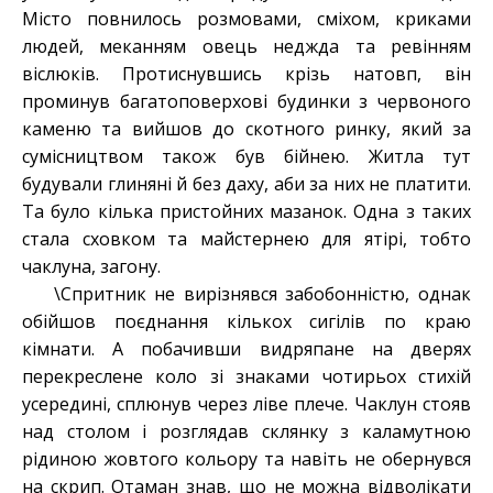
Місто повнилось розмовами, сміхом, криками
людей, меканням овець неджда та ревінням
віслюків. Протиснувшись крізь натовп, він
проминув багатоповерхові будинки з червоного
каменю та вийшов до скотного ринку, який за
сумісництвом також був бійнею. Житла тут
будували глиняні й без даху, аби за них не платити.
Та було кілька пристойних мазанок. Одна з таких
стала сховком та майстернею для ятірі, тобто
чаклуна, загону.
\Спритник не вирізнявся забобонністю, однак
обійшов поєднання кількох сигілів по краю
кімнати. А побачивши видряпане на дверях
перекреслене коло зі знаками чотирьох стихій
усередині, сплюнув через ліве плече. Чаклун стояв
над столом і розглядав склянку з каламутною
рідиною жовтого кольору та навіть не обернувся
на скрип. Отаман знав, що не можна відволікати