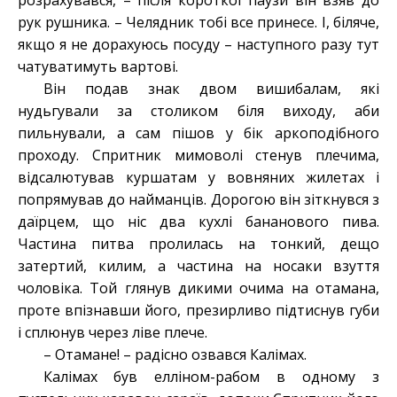
розрахувався, – після короткої паузи він взяв до
рук рушника. – Челядник тобі все принесе. І, біляче,
якщо я не дорахуюсь посуду – наступного разу тут
чатуватимуть вартові.
Він подав знак двом вишибалам, які
нудьгували за столиком біля виходу, аби
пильнували, а сам пішов у бік аркоподібного
проходу. Спритник мимоволі стенув плечима,
відсалютував куршатам у вовняних жилетах і
попрямував до найманців. Дорогою він зіткнувся з
даїрцем, що ніс два кухлі бананового пива.
Частина питва пролилась на тонкий, дещо
затертий, килим, а частина на носаки взуття
чоловіка. Той глянув дикими очима на отамана,
проте впізнавши його, презирливо підтиснув губи
і сплюнув через ліве плече.
– Отамане! – радісно озвався Калімах.
Калімах був елліном-рабом в одному з