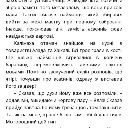
заколотити усі віконниці. А людям ікта позичити
зброю замість того металолому, що вони при собі
мали. Також вилаяв найманця, який збирався
вийти за межі маєтку при повному озброєнні.
Інакше, пояснював він, замість асасинів сюди
навідаються вартові.
Калімаха отаман знайшов на кухні в
товаристві Алада та Хаікалі. Всі троє грали в кості.
Ще кілька найманців вгризалися в копчену
баранину, перемовляючись дивними слухові
мовами. Помітно засмучений еллін розповів, що
ятірі, почувши про асасинів, одразу ж виставив
його за двері.
– Сказав, що духи йому вже все розповіли, –
додав він, викидаючи чергову пару. – Ялла! Сказав
прийде завтра, бо йому треба щось там закінчити.
Та, як на мене, краще б він там собі й далі сидів.
Моторошний цей тип.