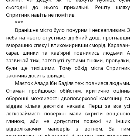
сьогодні до нього прихильні. Решту шляху
Спритник навіть не помітив.
***
Вранішнє місто було понурим і неквапливим. З
неба на нього опустився дрібний дощ, прогнавши
вчорашню спеку і втихомиривши сморід. Караван-
сараї, шинки та кав’ярні повнились людьми. А
зазвичай тихі, затягнуті густими тінями, провулки,
були ще тихішими. Тому обхід міста Спритник
закінчив досить швидко.
Маєток Алада ібн Баділя теж повнився людьми.
Отаман пройшовся обійстям, критично оцінив
оборонні можливості двоповерхової кам’яниці та
віддав кілька десятків наказів. Перш за все усі
легкозаймисті поверхні мали вкрити вощеною
глиною, аби не допустити пожежі чи інших
відволікаючих маневрів з вогнем. За тим