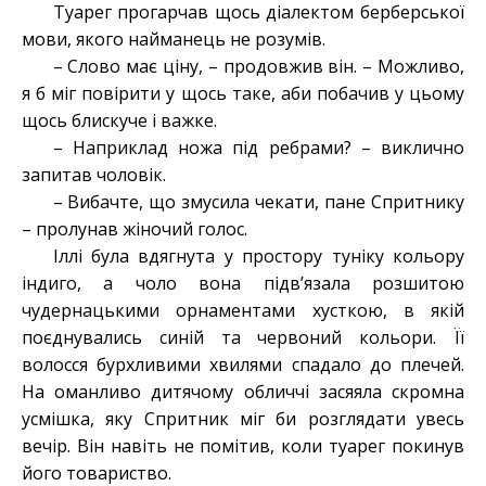
Туарег прогарчав щось діалектом берберської
мови, якого найманець не розумів.
– Слово має ціну, – продовжив він. – Можливо,
я б міг повірити у щось таке, аби побачив у цьому
щось блискуче і важке.
– Наприклад ножа під ребрами? – виклично
запитав чоловік.
– Вибачте, що змусила чекати, пане Спритнику
– пролунав жіночий голос.
Іллі була вдягнута у простору туніку кольору
індиго, а чоло вона підв’язала розшитою
чудернацькими орнаментами хусткою, в якій
поєднувались синій та червоний кольори. Її
волосся бурхливими хвилями спадало до плечей.
На оманливо дитячому обличчі засяяла скромна
усмішка, яку Спритник міг би розглядати увесь
вечір. Він навіть не помітив, коли туарег покинув
його товариство.