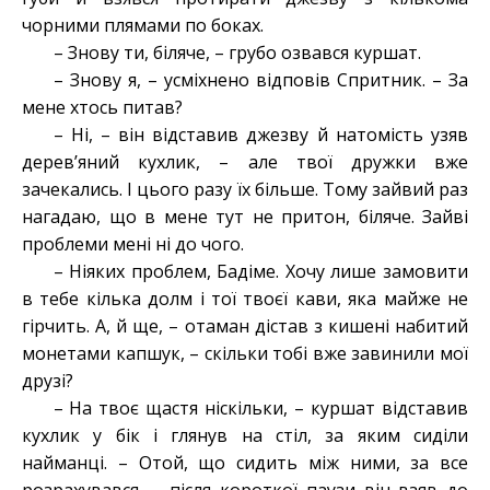
чорними плямами по боках.
– Знову ти, біляче, – грубо озвався куршат.
– Знову я, – усміхнено відповів Спритник. – За
мене хтось питав?
– Ні, – він відставив джезву й натомість узяв
дерев’яний кухлик, – але твої дружки вже
зачекались. І цього разу їх більше. Тому зайвий раз
нагадаю, що в мене тут не притон, біляче. Зайві
проблеми мені ні до чого.
– Ніяких проблем, Бадіме. Хочу лише замовити
в тебе кілька долм і тої твоєї кави, яка майже не
гірчить. А, й ще, – отаман дістав з кишені набитий
монетами капшук, – скільки тобі вже завинили мої
друзі?
– На твоє щастя ніскільки, – куршат відставив
кухлик у бік і глянув на стіл, за яким сиділи
найманці. – Отой, що сидить між ними, за все