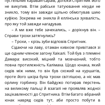
пустельних караван-сараїв, допоки Спритник його
не викупив. Втім рабське татуювання нікуди не
зникло, тому він завжди щільно обмотував шию
куфією. Зокрема не зникла й еллінська зухвалість,
про яку той завжди нагадував.
– А ми вже тебе зачекались, – дорікнув він. –
Справи трохи затягнулись?
– Трохи, – крізь зуби відповів Спритник.
Сідаючи на лаву, отаман кивком привітався зі
ще одним членом загону Хаікалі. Той був з племені
Дамара: високий, міцний та мовчазний, тобто
повна протилежність Калімаха. Щодо юнака, який
сидів між ними, то він був схожий на куршатів,
проте його шкіра була трохи світлішою, а ніс мав
орлину горбинку. Він байдужо потирав перстень
на великому пальці й взагалі не проявляв жодної
зацікавленості до Спритника. Втім багато вбраний
юнак навряд сидів тут, аби просто побути в