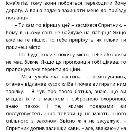
ісмаїлітів, тому вони побояться переходити йому
дорогу. А ваша задача захищати мене до приїзду
посланця.
– Ти сам то віриш у це? – засміявся Спритник. –
Кому в цьому світі не байдуже на папірці? Якщо
вже на те пішло, то тебе приріжуть, як тільки ти
покинеш місто.
– Що буде, коли я покину місто, тебе обходити
не має, біляче. Якщо ця пропозиція тобі цікава, то
пропоную вже перейти до ціни.
– Моя улюблена частина, – всміхнувшись,
отаман відламав кусок хліба і почав витирати ним
тарілку. – Я чув про твого батька, знаю, що ви
місцеві ікти з маєтком і озброєною охороною,
знаю також і те, якими товарами ви
послуговуєтесь і що товари ці не мають нічого
спільного з законом. Звісно ж я не засуджую, –
Спритник допив залишки кави, – але, зважаючи на