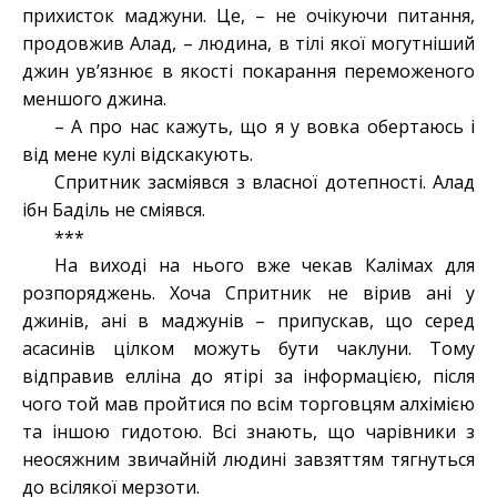
прихисток маджуни. Це, – не очікуючи питання,
продовжив Алад, – людина, в тілі якої могутніший
джин ув’язнює в якості покарання переможеного
меншого джина.
– А про нас кажуть, що я у вовка обертаюсь і
від мене кулі відскакують.
Спритник засміявся з власної дотепності. Алад
ібн Баділь не сміявся.
***
На виході на нього вже чекав Калімах для
розпоряджень. Хоча Спритник не вірив ані у
джинів, ані в маджунів – припускав, що серед
асасинів цілком можуть бути чаклуни. Тому
відправив елліна до ятірі за інформацією, після
чого той мав пройтися по всім торговцям алхімією
та іншою гидотою. Всі знають, що чарівники з
неосяжним звичайній людині завзяттям тягнуться
до всілякої мерзоти.