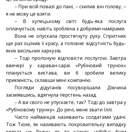
– При всій повазі до пані, – схилив він голову, –
я не можу це взяти.
– В купецькому світі будь-яка послуга
оплачується, навіть зроблена з добрими намірами.
Вона не опускала простягнуту руку. Спритник
ще раз оцінив її красу, а головне: відсутність будь-
яких весільних харкузів.
– Тоді пропоную відповісти послугою. Завтра
ввечері у караван-сараї «Рубіновий трунок»
планується вистава, ви б зробили велику
приємність, склавши мені компанію.
Погляди дідуганів посуворішали. Дівчина
засміявшись, вдягнула перстень назад.
– А ви свого не упускаєте, так? Тоді до завтра у
«Рубіновому трунку». До речі, мене звати Іллі.
Часто найманців називають солдатами удачі.
Тож Тюхе, як називають покровительку випадку
елліни, чи Дедун, як то кажуть нубійці, були