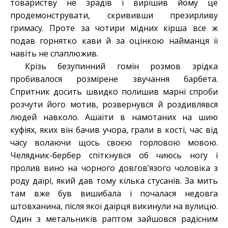
товариству не зрадів і вирішив йому це
продемонструвати, скрививши презирливу
гримасу. Проте за чотири мідних кірша все ж
подав горнятко кави й за оцінкою найманця її
навіть не спаплюжив.
Крізь безупинний гомін розмов зрідка
пробивалося розмірене звучання барбета.
Спритник досить швидко полишив марні спроби
розчути його мотив, розвернувся й роздивлявся
людей навколо. Ашаїти в намотаних на шию
куфіях, яких він бачив учора, грали в кості, час від
часу волаючи щось своєю горловою мовою.
Челядник-бербер спіткнувся об чиюсь ногу і
пролив вино на чорного довгов’язого чоловіка з
роду даїрі, який дав тому кілька стусанів. За мить
там вже був вишибала і почалася недовга
штовханина, після якої даїрця викинули на вулицю.
Один з метальників раптом зайшовся радісним