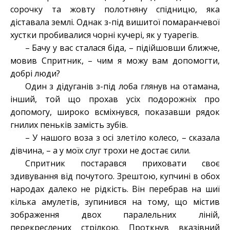
сорочку та жовту полотняну спідницю, яка
діставала землі. Однак з-під вишитої помаранчевої
хустки пробивалися чорні кучері, як у туарегів.
– Бачу у вас сталася біда, – підійшовши ближче,
мовив Спритник, – чим я можу вам допомогти,
добрі люди?
Один з дідуганів з-під лоба глянув на отамана,
інший, той що прохав усіх подорожніх про
допомогу, широко всміхнувся, показавши рядок
гнилих пеньків замість зубів.
– У нашого воза з осі злетіло колесо, – сказала
дівчина, – а у моїх слуг трохи не достає сили.
Спритник постарався приховати своє
здивування від почутого. Зрештою, купчині в обох
народах далеко не рідкість. Він перебрав на шиї
кілька амулетів, зупинився на тому, що містив
зображення двох паралельних ліній,
перекреслених стрілкою. Проткнув вказівний