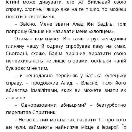
істині може дивувати, еге ж? Викладай свою
справу, хлопче. І якщо вже на те пішло, то можеш
почати зі свого імені.
– Звісно. Мене звати Алад ібн Баділь, тож
попрошу більше не називати мене «хлопцем».
Отаман всміхнувся. Він взяв з рук челядника
глиняну чашу й одразу спробував каву на смак.
Сьогодні, схоже, Бадім вирішив виразити свою
неприхильність не лише словами, оскільки напій
був зовсім не тим.
– Я нещодавно перейняв у батька купецьку
справу, – продовжив Алад. – Власне, після його
вбивства ісмаїлітами, яких ви можете знати як
асасинів.
– Одноразовими вбивцями? – безтурботно
перепитав Спритник.
– Не всіх з них можна так назвати. Ті, про кого
ви чули, займають найнижче місце в ієрархії. Їх