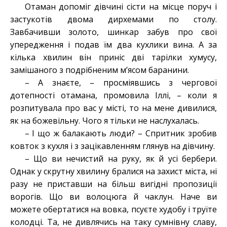
Отаман допоміг дівчині сісти на місце поруч і
застукотів двома дирхемами по столу.
Завбачивши золото, шинкар забув про свої
упередження і подав їм два кухлики вина. А за
кілька хвилин він приніс дві тарілки хумусу,
замішаного з подрібненим м’ясом баранини.
– А знаєте, – просміявшись з чергової
дотепності отамана, промовила Іллі, – коли я
розпитувала про вас у місті, то на мене дивилися,
як на божевільну. Чого я тільки не наслухалась.
– І що ж балакають люди? – Спритник зробив
ковток з кухля і з зацікавленням глянув на дівчину.
– Що ви нечистий на руку, як й усі бербери.
Однак у скрутну хвилину бралися на захист міста, ні
разу не приставши на більш вигідні пропозиції
ворогів. Що ви волоцюга й чаклун. Наче ви
можете обертатися на вовка, псуєте худобу і труїте
колодці. Та, не дивлячись на таку сумнівну славу,