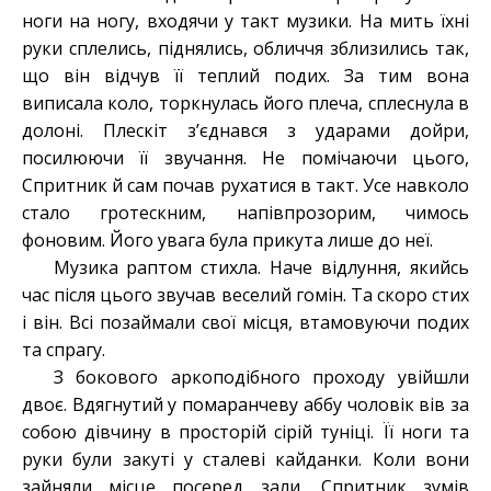
ноги на ногу, входячи у такт музики. На мить їхні
руки сплелись, піднялись, обличчя зблизились так,
що він відчув її теплий подих. За тим вона
виписала коло, торкнулась його плеча, сплеснула в
долоні. Плескіт з’єднався з ударами дойри,
посилюючи її звучання. Не помічаючи цього,
Спритник й сам почав рухатися в такт. Усе навколо
стало гротескним, напівпрозорим, чимось
фоновим. Його увага була прикута лише до неї.
Музика раптом стихла. Наче відлуння, якийсь
час після цього звучав веселий гомін. Та скоро стих
і він. Всі позаймали свої місця, втамовуючи подих
та спрагу.
З бокового аркоподібного проходу увійшли
двоє. Вдягнутий у помаранчеву аббу чоловік вів за
собою дівчину в просторій сірій туніці. Її ноги та
руки були закуті у сталеві кайданки. Коли вони
зайняли місце посеред зали, Спритник зумів