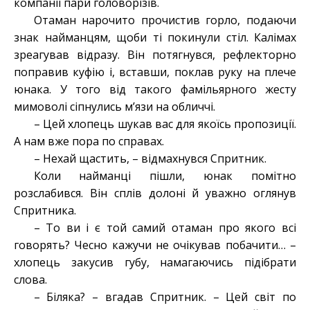
компанії пари головорізів.
Отаман нарочито прочистив горло, подаючи
знак найманцям, щоби ті покинули стіл. Калімах
зреагував відразу. Він потягнувся, рефлекторно
поправив куфію і, вставши, поклав руку на плече
юнака. У того від такого фамільярного жесту
мимоволі сіпнулись м’язи на обличчі.
– Цей хлопець шукав вас для якоїсь пропозиції.
А нам вже пора по справах.
– Нехай щастить, – відмахнувся Спритник.
Коли найманці пішли, юнак помітно
розслабився. Він сплів долоні й уважно оглянув
Спритника.
– То ви і є той самий отаман про якого всі
говорять? Чесно кажучи не очікував побачити… –
хлопець закусив губу, намагаючись підібрати
слова.
– Біляка? – вгадав Спритник. – Цей світ по