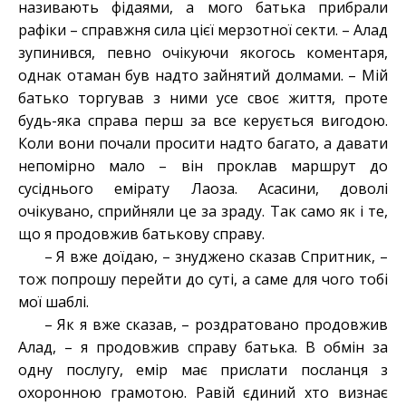
називають фідаями, а мого батька прибрали
рафіки – справжня сила цієї мерзотної секти. – Алад
зупинився, певно очікуючи якогось коментаря,
однак отаман був надто зайнятий долмами. – Мій
батько торгував з ними усе своє життя, проте
будь-яка справа перш за все керується вигодою.
Коли вони почали просити надто багато, а давати
непомірно мало – він проклав маршрут до
сусіднього емірату Лаоза. Асасини, доволі
очікувано, сприйняли це за зраду. Так само як і те,
що я продовжив батькову справу.
– Я вже доїдаю, – знуджено сказав Спритник, –
тож попрошу перейти до суті, а саме для чого тобі
мої шаблі.
– Як я вже сказав, – роздратовано продовжив
Алад, – я продовжив справу батька. В обмін за
одну послугу, емір має прислати посланця з
охоронною грамотою. Равій єдиний хто визнає