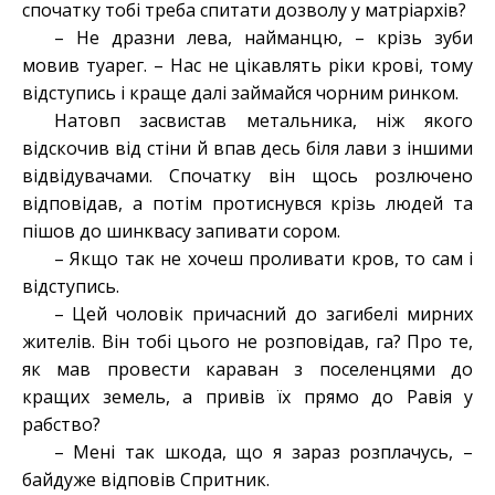
спочатку тобі треба спитати дозволу у матріархів?
– Не дразни лева, найманцю, – крізь зуби
мовив туарег. – Нас не цікавлять ріки крові, тому
відступись і краще далі займайся чорним ринком.
Натовп засвистав метальника, ніж якого
відскочив від стіни й впав десь біля лави з іншими
відвідувачами. Спочатку він щось розлючено
відповідав, а потім протиснувся крізь людей та
пішов до шинквасу запивати сором.
– Якщо так не хочеш проливати кров, то сам і
відступись.
– Цей чоловік причасний до загибелі мирних
жителів. Він тобі цього не розповідав, га? Про те,
як мав провести караван з поселенцями до
кращих земель, а привів їх прямо до Равія у
рабство?
– Мені так шкода, що я зараз розплачусь, –
байдуже відповів Спритник.