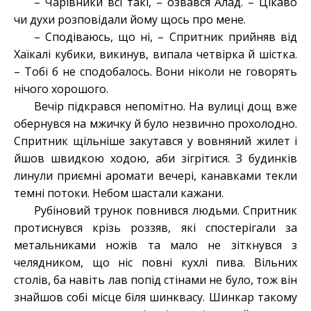
– Чарівники всі такі, – озвався Алад. – Цікаво
чи духи розповідали йому щось про мене.
– Сподіваюсь, що ні, – Спритник прийняв від
Хаїкалі кубики, викинув, випала четвірка й шістка.
– Тобі б не сподобалось. Вони ніколи не говорять
нічого хорошого.
Вечір підкрався непомітно. На вулиці дощ вже
обернувся на мжичку й було незвично прохолодно.
Спритник щільніше закутався у вовняний жилет і
йшов швидкою ходою, аби зігрітися. З будинків
линули приємні аромати вечері, канавками текли
темні потоки. Небом шастали кажани.
Рубіновий трунок повнився людьми. Спритник
протиснувся крізь роззяв, які спостерігали за
метальниками ножів та мало не зіткнувся з
челядником, що ніс повні кухлі пива. Вільних
столів, ба навіть лав попід стінами не було, тож він
знайшов собі місце біля шинквасу. Шинкар такому