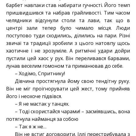
барбет навпаки став набирати гучності. Його темп
пришвидшився та набрав грайливості. Тим часом
челядники відсунули столи та лави, так що в
центрі зали тепер було чимало місця. Люди
поступово туди сходились, ділились на пари. Різні
звичаї та традиції зробили з цього натовпу щось
хаотичне і не зрозуміле. А ритмічні удари дойри
пустили цей хаос у рух. Він переливався барвами,
лунав веселим гомоном та приманював до себе.
– Ходімо, Спритнику!
Дівчина простягнула йому свою тендітну руку.
Він не міг проігнорувати цей жест, тому прийняв
його і неохоче підвівся.
– Я не мастак у танцях.
– Тоді скористайся чарами! – засміявшись, вона
потягнула найманця за собою
– Так я ж не…
Він не встиг договорити. Іллі перестрибувала з