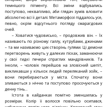
темнішого пігменту. Всі зміни відбувались
поступово, неквапливо, аби глядач зумів вловити
абсолютно всі її деталі. Метаморфозі піддалось усе,
певно, окрім відсутнього погляду смарагдових
очей.
– Ховатися чудовисько, – продовжив він. – Їх
називають по різному: галлу, кутрубами, джинами
– та ми називаємо цих створінь гулями. Ці демони
перетворень живуть у далеких пісках, заманюючи
у свої гидкі печери спраглих мандрівників. Та
інколи, – чоловік перейшов на зловісний шепіт,
викликавши у кількох людей переляканий зойк, –
вони перебираються у міста. Спочатку вони
зливаються з ніччю та поступово просочуються у
денну тінь…
Істота в кайданках помітно зменшилась у
розмірах. Колір її волосся повільно осипався,