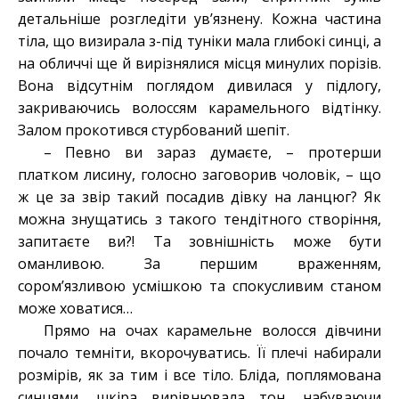
детальніше розгледіти ув’язнену. Кожна частина
тіла, що визирала з-під туніки мала глибокі синці, а
на обличчі ще й вирізнялися місця минулих порізів.
Вона відсутнім поглядом дивилася у підлогу,
закриваючись волоссям карамельного відтінку.
Залом прокотився стурбований шепіт.
– Певно ви зараз думаєте, – протерши
платком лисину, голосно заговорив чоловік, – що
ж це за звір такий посадив дівку на ланцюг? Як
можна знущатись з такого тендітного створіння,
запитаєте ви?! Та зовнішність може бути
оманливою. За першим враженням,
сором’язливою усмішкою та спокусливим станом
може ховатися…
Прямо на очах карамельне волосся дівчини
почало темніти, вкорочуватись. Її плечі набирали
розмірів, як за тим і все тіло. Бліда, поплямована
синцями, шкіра вирівнювала тон, набуваючи