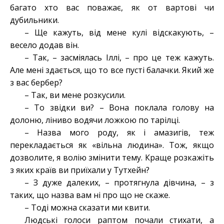
багато хто вас поважає, як от вартові чи
дубильники.
– Ще кажуть, від мене кулі відскакують, –
весело додав він.
– Так, – засміялась Іллі, – про це теж кажуть.
Але мені здається, що то все пусті балачки. Який же
з вас бербер?
– Так, ви мене розкусили.
– То звідки ви? – Вона поклала голову на
долоню, ліниво водячи ложкою по тарілці.
– Назва мого роду, як і амазигів, теж
перекладається як «вільна людина». Тож, якщо
дозволите, я волію змінити тему. Краще розкажіть
з яких країв ви приїхали у Тутхейн?
– З дуже далеких, – протягнула дівчина, – з
таких, що назва вам ні про що не скаже.
– Тоді можна сказати ми квити.
Людські голоси раптом почали стихати, а