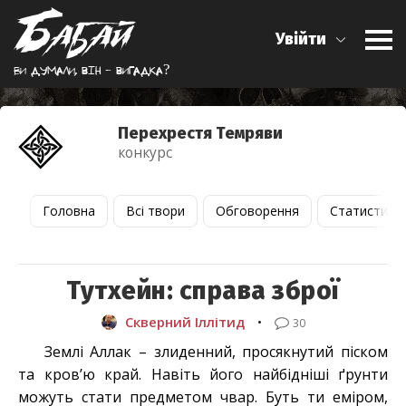
Увійти
Ви думали, вiн - вигадка?
Перехрестя Темряви
конкурс
Головна
Всі твори
Обговорення
Статистика
Тутхейн: справа зброї
Скверний Іллітид
•
30
Землі Аллак – злиденний, просякнутий піском
та кров’ю край. Навіть його найбідніші ґрунти
можуть стати предметом чвар. Буть ти еміром,