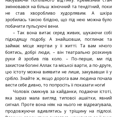
набуваючи попільного відтінку. Кремезний стан
змінювався на більш жіночний та тендітний, поки
не став хворобливо худорлявим. А шкіра
зробилась такою блідою, що під нею можна було
побачити пульсуючі вени.
– Так вона витає серед живих, шукаючи собі
підходящу подобу. А знайшовши, поглинає та
займає місце жертви у її житті. Та вам нічого
боятись, добрі люди, – він театрально розкинув
руки й зробив пів коло. – По-перше, ми під
захистом богині Аллак та міської варти, а по-друге,
цю істоту можна виявити не лише, закувавши її у
срібло. Знайте ж, якщо дорога вам людина почала
вести себе дивно, то попросіть її показати ноги!
Чоловік смикнув за кайданки, подаючи істоті,
яка зараз мала вигляд типової ашаїтки, явний
сигнал. Проте вона ніяк на нього не відреагувала,
продовжуючи вдивлятись у тріщину на підлозі.