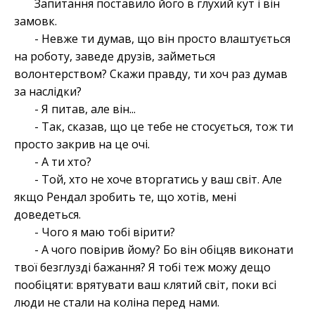
Запитання поставило його в глухий кут і він
замовк.
- Невже ти думав, що він просто влаштується
на роботу, заведе друзів, займеться
волонтерством? Скажи правду, ти хоч раз думав
за наслідки?
- Я питав, але він...
- Так, сказав, що це тебе не стосується, тож ти
просто закрив на це очі.
- А ти хто?
- Той, хто не хоче вторгатись у ваш світ. Але
якщо Рендал зробить те, що хотів, мені
доведеться.
- Чого я маю тобі вірити?
- А чого повірив йому? Бо він обіцяв виконати
твої безглузді бажання? Я тобі теж можу дещо
пообіцяти: врятувати ваш клятий світ, поки всі
люди не стали на коліна перед нами.