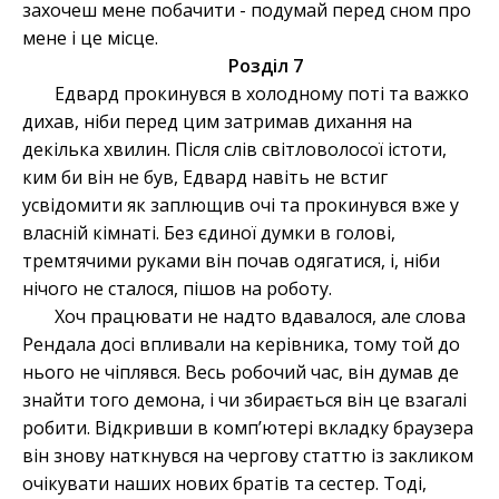
захочеш мене побачити - подумай перед сном про
мене і це місце.
Розділ 7
Едвард прокинувся в холодному поті та важко
дихав, ніби перед цим затримав дихання на
декілька хвилин. Після слів світловолосої істоти,
ким би він не був, Едвард навіть не встиг
усвідомити як заплющив очі та прокинувся вже у
власній кімнаті. Без єдиної думки в голові,
тремтячими руками він почав одягатися, і, ніби
нічого не сталося, пішов на роботу.
Хоч працювати не надто вдавалося, але слова
Рендала досі впливали на керівника, тому той до
нього не чіплявся. Весь робочий час, він думав де
знайти того демона, і чи збирається він це взагалі
робити. Відкривши в компʼютері вкладку браузера
він знову наткнувся на чергову статтю із закликом
очікувати наших нових братів та сестер. Тоді,