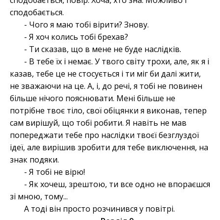
сподобається, повір. Хоча, хто зна. Можливо і
сподобається.
- Чого я маю тобі вірити? Знову.
- Я хоч колись тобі брехав?
- Ти сказав, що в мене не буде наслідків.
- В тебе їх і немає. У твого світу трохи, але, як я і
казав, тебе це не стосується і ти міг би далі жити,
не зважаючи на це. А, і, до речі, я тобі не повинен
більше нічого пояснювати. Мені більше не
потрібне твоє тіло, свої обіцянки я виконав, тепер
сам вирішуй, що тобі робити. Я навіть не мав
попереджати тебе про наслідки твоєї безглуздої
ідеї, але вирішив зробити для тебе виключення, на
знак подяки.
- Я тобі не вірю!
- Як хочеш, зрештою, ти все одно не впораєшся
зі мною, тому...
А тоді він просто розчинився у повітрі.