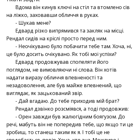
Вдома він кинув ключі на стіл та втомлено сів
на ліжко, заховавши обличчя в руках.
- Шукав мене?
Едвард різко випрямився та закляк на місці.
Рендал сидів на кріслі просто перед ним.
- Неочікувано було побачити тебе там. Хоча, ні,
це було досить очікувано. Як тобі мої успіхи?
Едвард продовжував спопеляти його
поглядом, не вимовляючи ні слова. Він хотів
надати виразу обличчя впевненості та
незадоволення, але був майже впевнений, що
виглядає, як зацькований звір.
- Дай вгадаю. До тебе приходив мій брат?
Рендал дзвінко розсміявся, а тоді продовжив:
- Орен завжди був жалюгідним боягузом. До
речі, мабуть він не попередив тебе, що якщо ти це
зробиш, то станеш таким як я. І тобі це не