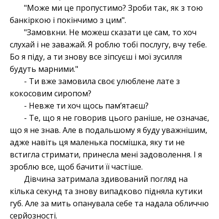
"Може ми це пропустимо? Зроби так, як з тою
банкіркою і покінчимо з цим".
"Замовкни. Не можеш сказати це сам, то хоч
слухай і не заважай. Я роблю тобі послугу, вчу тебе.
Бо я піду, а ти знову все зіпсуєш і мої зусилля
будуть марними."
- Ти вже замовила своє улюблене лате з
кокосовим сиропом?
- Невже ти хоч щось памʼятаєш?
- Те, що я не говорив цього раніше, не означає,
що я не знав. Але в подальшому я буду уважнішим,
адже навіть ця маленька посмішка, яку ти не
встигла стримати, принесла мені задоволення. І я
зроблю все, щоб бачити її частіше.
Дівчина затримала здивований погляд на
кілька секунд та знову випадково підняла кутики
губ. Але за мить опанувала себе та надала обличчю
серйозності.