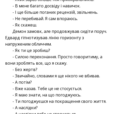
- В мене багато досвіду і навичок.
- І ще більше поганих рецензій, звільнень.
- Не перебивай. Я сам впораюсь.
- Як скажеш.
Демон замовк, але продовжував сидіти поруч.
Едвард гіпнотизував лінію горизонту з
напруженим обличчям.
- Як ти це зробиш?
- Силою переконання. Просто говоритиму, а
вони зроблять все, що я скажу.
- Без жертв?
- Звичайно, словами я ще нікого не вбивав.
- А потім?
- Вже казав. Тебе це не стосується.
- Я маю знати, на що погоджуюсь.
- Ти погоджуєшся на покращення свого життя.
- А наслідки?