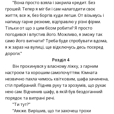
"Вона просто взяла і закрила кредит. Без
грошей. Тепер я міг би і сам налагодити своє
життя, все ж, без боргів куди легше. От візьмусь і
напишу гарне резюме, відправлю у різні фірми.
Тільки от що з цим бісом робити? Я просто
погодився і впустив його. Можливо, я зможу так
само його вигнати? Треба буде спробувати вдома,
я ж зараз на вулиці, ще відключусь десь посеред
дороги."
Розділ 4
Він прокинувся у власному ліжку, з гарним
настроєм та хорошим самопочуттям. Кімната
незвично пахла чимось квітковим, шафа зачинена,
стіл прибраний. Підняв руку та зрозумів, що рухає
нею сам. Відчинив шафу, в якій був бездоганний
порядок та випрані речі.
"Ти тут?"
"Аякже. Вирішив, що ти захочеш трохи