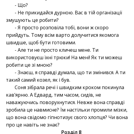
- Що?
- Не прикидайся дурною. Вас в тій організації
змушують це робити?
- Я просто розповіла тобі, вони ж скоро
прийдуть. Тому всім варто долучитися якомога
швидше, щоб бути готовими.
- Але ти не просто кличеш мене. Ти
використовуєш їхні трюки! На мені! Як ти можеш
робити це зі мною?
- Знаєш, я справді думала, що ти змінився. А ти
такий самий козел, як і був.
Соня зібрала речі і швидким кроком покинула
кавʼярню. А Едвард, тим часом, сидів, не
наважуючись поворухнутися. Невже вона справді
зробила це навмисне? Їм настільки промили мізки,
що вона свідомо гіпнотизує свого хлопця? Чи вона
про це навіть не знає?
Розділ 8