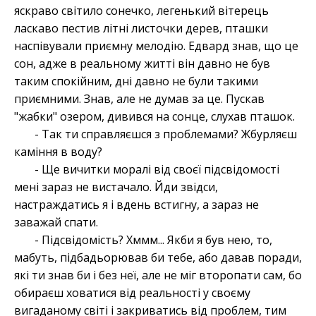
яскраво світило сонечко, легенький вітерець
ласкаво пестив літні листочки дерев, пташки
наспівували приємну мелодію. Едвард знав, що це
сон, адже в реальному житті він давно не був
таким спокійним, дні давно не були такими
приємними. Знав, але не думав за це. Пускав
"жабки" озером, дивився на сонце, слухав пташок.
- Так ти справляєшся з проблемами? Жбурляєш
каміння в воду?
- Ще вичитки моралі від своєї підсвідомості
мені зараз не вистачало. Йди звідси,
настраждатись я і вдень встигну, а зараз не
заважай спати.
- Підсвідомість? Хммм... Якби я був нею, то,
мабуть, підбадьорював би тебе, або давав поради,
які ти знав би і без неї, але не міг второпати сам, бо
обираєш ховатися від реальності у своєму
вигаданому світі і закриватись від проблем, тим