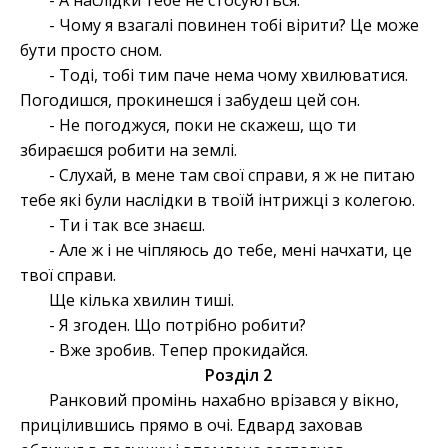
- А наслідки тебе не стосуються.
- Чому я взагалі повинен тобі вірити? Це може
бути просто сном.
- Тоді, тобі тим паче нема чому хвилюватися.
Погодишся, прокинешся і забудеш цей сон.
- Не погоджуся, поки не скажеш, що ти
збираєшся робити на землі.
- Слухай, в мене там свої справи, я ж не питаю
тебе які були наслідки в твоїй інтрижці з колегою.
- Ти і так все знаєш.
- Але ж і не чіпляюсь до тебе, мені начхати, це
твої справи.
Ще кілька хвилин тиші.
- Я згоден. Що потрібно робити?
- Вже зробив. Тепер прокидайся.
Розділ 2
Ранковий промінь нахабно врізався у вікно,
прицілившись прямо в очі. Едвард заховав