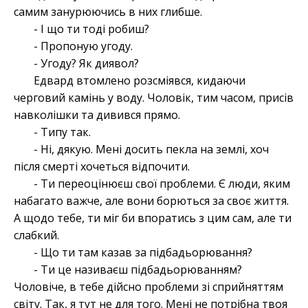
самим занурюючись в них глибше.
- І що ти тоді робиш?
- Пропоную угоду.
- Угоду? Як диявол?
Едвард втомлено розсміявся, кидаючи
черговий камінь у воду. Чоловік, тим часом, присів
навколішки та дивився прямо.
- Типу так.
- Ні, дякую. Мені досить пекла на землі, хоч
після смерті хочеться відпочити.
- Ти переоцінюєш свої проблеми. Є люди, яким
набагато важче, але вони борються за своє життя.
А щодо тебе, ти міг би впоратись з цим сам, але ти
слабкий.
- Що ти там казав за підбадьорювання?
- Ти це називаєш підбадьорюванням?
Чоловіче, в тебе дійсно проблеми зі сприйняттям
світу. Так, я тут не для того. Мені не потрібна твоя