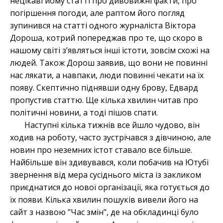
нецікаві йому статті про дивовижні факти, про
погіршення погоди, але раптом його погляд
зупинився на статті одного журналіста Віктора
Дороша, котрий попереджав про те, що скоро в
нашому світі зʼявляться інші істоти, зовсім схожі на
людей. Також Дорош заявив, що вони не повинні
нас лякати, а навпаки, люди повинні чекати на їх
появу. Скептично піднявши одну брову, Едвард
пропустив статтю. Ще кілька хвилин читав про
політичні новини, а тоді пішов спати.
Наступні кілька тижнів все йшло чудово, він
ходив на роботу, часто зустрічався з дівчиною, але
новин про неземних істот ставало все більше.
Найбільше він здивувався, коли побачив на Ютубі
звернення від мера сусіднього міста із закликом
приєднатися до нової організації, яка готується до
їх появи. Кілька хвилин пошуків вивели його на
сайт з назвою "Час змін", де на обкладинці було