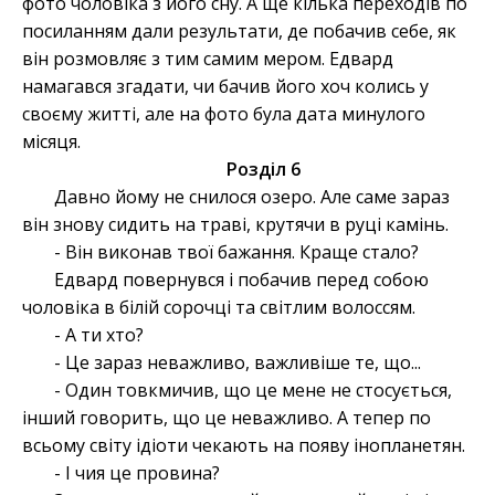
фото чоловіка з його сну. А ще кілька переходів по
посиланням дали результати, де побачив себе, як
він розмовляє з тим самим мером. Едвард
намагався згадати, чи бачив його хоч колись у
своєму житті, але на фото була дата минулого
місяця.
Розділ 6
Давно йому не снилося озеро. Але саме зараз
він знову сидить на траві, крутячи в руці камінь.
- Він виконав твої бажання. Краще стало?
Едвард повернувся і побачив перед собою
чоловіка в білій сорочці та світлим волоссям.
- А ти хто?
- Це зараз неважливо, важливіше те, що...
- Один товкмичив, що це мене не стосується,
інший говорить, що це неважливо. А тепер по
всьому світу ідіоти чекають на появу інопланетян.
- І чия це провина?