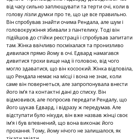
від часу сильно заплющувати та терти очі, коли в
голову лізли думки про те, що це все правильно.
Він спробував знайти очима Рендала, але шум і
головокружіння збивали з пантелику. Тоді він
підійшов до стійки реєстрації і спробував запитати
там. Жінка ввічливо посміхалася та пронизливо
дивилася прямо йому в очі. Едвард намагався
дивитися трохи вище над її головою, від чого
могло здаватися, що він косоокий. Жінка відповіла,
що Рендала немає на місці і вона не знає, коли
саме він повернеться, але запропонувала внести
його імʼя та контактні дані до списку. Він
відмовився, але попросив передати Рендалу, що
його шукав Едвард, і відразу ж передумав. Але
відступати було нікуди, він вже назвав жінці своє
імʼя і був впевнений, що вона виконає його
прохання. Тому, йому нічого не залишалося, як
тікати звідти.