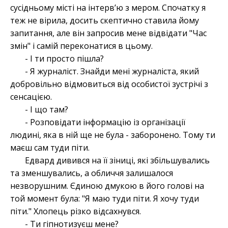
сусідньому місті на інтервʼю з мером. Спочатку я
теж не вірила, досить скептично ставила йому
запитання, але він запросив мене відвідати "Час
змін" і самій переконатися в цьому.
- І ти просто пішла?
- Я журналіст. Знайди мені журналіста, який
добровільно відмовиться від особистої зустрічі з
сенсацією.
- І що там?
- Розповідати інформацію із організації
людині, яка в ній ще не була - заборонено. Тому ти
маєш сам туди піти.
Едвард дивився на її зіниці, які збільшувались
та зменшувались, а обличчя залишалося
незворушним. Єдиною дмукою в його голові на
той момент була: "Я маю туди піти. Я хочу туди
піти." Хлопець різко відсахнувся.
- Ти гіпнотизуєш мене?