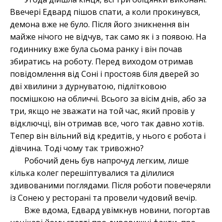
Ввечері Едвард пішов спати, а коли прокинувся,
демона вже не було. Після його зникнення він
майже нічого не відчув, так само як і з появою. На
годиннику вже була сьома ранку і він почав
збиратись на роботу. Перед виходом отримав
повідомлення від Соні і простояв біля дверей зо
дві хвилини з дурнуватою, підлітковою
посмішкою на обличчі. Всього за вісім днів, або за
три, якщо не зважати на той час, який провів у
відключці, він отримав все, чого так давно хотів.
Тепер він вільний від кредитів, у нього є робота і
дівчина. Тоді чому так тривожно?
Робочий день був напрочуд легким, лише
кілька колег перешіптувалися та ділилися
здивованими поглядами. Після роботи повечеряли
із Сонею у ресторані та провели чудовий вечір.
Вже вдома, Едвард увімкнув новини, погортав