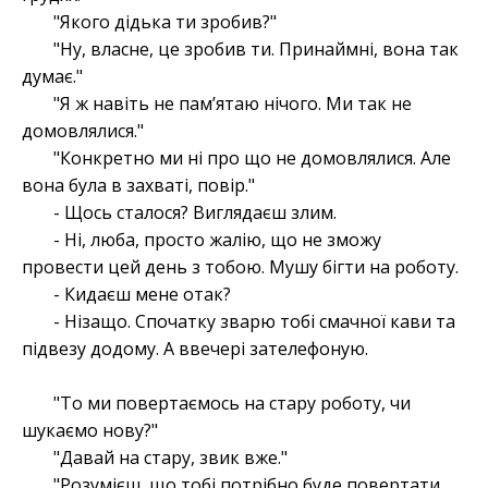
"Якого дідька ти зробив?"
"Ну, власне, це зробив ти. Принаймні, вона так
думає."
"Я ж навіть не памʼятаю нічого. Ми так не
домовлялися."
"Конкретно ми ні про що не домовлялися. Але
вона була в захваті, повір."
- Щось сталося? Виглядаєш злим.
- Ні, люба, просто жалію, що не зможу
провести цей день з тобою. Мушу бігти на роботу.
- Кидаєш мене отак?
- Нізащо. Спочатку зварю тобі смачної кави та
підвезу додому. А ввечері зателефоную.
"То ми повертаємось на стару роботу, чи
шукаємо нову?"
"Давай на стару, звик вже."
"Розумієш, що тобі потрібно буде повертати