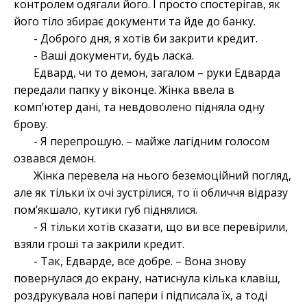
контролем одягали його. І просто спостерігав, як
його тіло збирає документи та йде до банку.
- Доброго дня, я хотів би закрити кредит.
- Ваші документи, будь ласка.
Едвард, чи то демон, загалом – руки Едварда
передали папку у віконце. Жінка ввела в
компʼютер дані, та невдоволено підняла одну
брову.
- Я перепрошую. – майже лагідним голосом
озвався демон.
Жінка перевела на нього беземоційний погляд,
але як тільки їх очі зустрілися, то її обличчя відразу
помʼякшало, кутики губ піднялися.
- Я тільки хотів сказати, що ви все перевірили,
взяли гроші та закрили кредит.
- Так, Едварде, все добре. – Вона знову
повернулася до екрану, натиснула кілька клавіш,
роздрукувала нові папери і підписала їх, а тоді