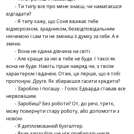
- Ти типу все про мене знаєш, чи намагаєшся
відгадати?
- Я типу кажу, що Соня вважає тебе
відморозком, зрадником, безвідповідальним
нікчемою і сам ти не зміниш її думку за себе. А я
зміню.
- Вона не єдина дівчина на світі.
- Але краще за неї в тебе не буде. І такої як
вона не буде. Навіть гірше навряд чи, з твоїм
характером і вдачею. Отже, це перше, що я тобі
пропоную. Друге. Як збираєшся гасити кредити?
- Зароблю і погашу. - Голос Едварда ставав все
нервовішим.
- Заробиш? Без роботи? От, до речі, третє,
можу повернути стару роботу, або допомогти з
новою.
- Я дипломований бухгалтер.
- Яких зараз більше ніж прибиральників.