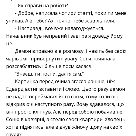
- Як справи на роботі?
- Добре, написала чотири статті, поки ти мене
уникав. А в тебе? Ах, точно, тебе ж звільнили.
- Насправді, все вже налагоджується.
Начальник був неправий і завтра я доведу йому
це.
Демон вправно вів розмову, і навіть без своїх
чарів зміг привернути її увагу. Соня починала
розслаблятись і більше посміхалася.
"Знаєш, ти поспи, далі я сам."
Картинка перед очима згасла раніше, ніж
Едвард встиг вставити і слово. Цього разу демон
не надто переймався його сном, тому коли він
відкрив очі наступного разу, йому здавалося, що
він просто кліпнув. Але перед собою побачив не
Соню в кавʼярні, а стелю своєї квартири. Хлопець
хотів піднятись, але відчув жіночу щоку на своїх
грудях.