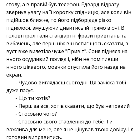
столу, а в правій був телефон. Едвард відразу
звернув увагу на її коротку спідницю, але коли він
підійшов ближче, то його підборіддя різко
піднялося, змушуючи дивитись їй прямо в очі. В
голові пролітали стандартні фрази привітань та
вибачень, але перш ніж він встиг щось сказати, з
вуст вже вилетіло чуже "Привіт". Соня підняла на
нього осудливий погляд і, ніби не помітивши
нічого цікавого, мовчки опустила його назад на
екран.
- Чудово виглядаєш сьогодні. Ця зачіска тобі
дуже пасує.
- Що ти хотів?
- Перш за все, хотів сказати, що був неправий.
- Стосовно чого?
- Стосовно свого ставлення до тебе. Ти
важлива для мене, але я не цінував твою довіру. І я
готовий виправитись.