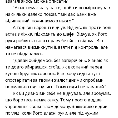
взагалі якось можна описати?
"У нас немає часу на те, щоб ти розмірковував
на скільки далеко поїхав твій дах. Банк вже
відчинений, починаємо з нього."
А тоді він нарешті відчув. Відчув, як проти волі
встає з ліжка, підходить до шафи. Відчув, як його
руки роблять свою справу без його відома. Він
намагався висмикнути її, взяти під контроль, але
та не піддавалась.
"Давай обійдемось без заперечень. Я знаю як
ти довго збираєшся, стоїш, як вкопаний перед
купою брудних сорочок. Я не хочу сидіти тут і
спостерігати за твоїми жалюгідними спробами
нормально одягнутись. Тому сиди і не заважай."
Як би дивно він себе не відчував, але зрозумів,
що боротись немає сенсу. Тому просто віддав
управління своїм тілом демону. Зніяковіло відвів
погляд, коли його власні руки, але під чужим