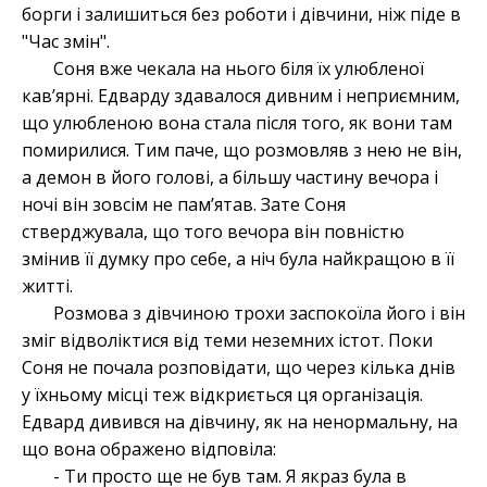
борги і залишиться без роботи і дівчини, ніж піде в
"Час змін".
Соня вже чекала на нього біля їх улюбленої
кавʼярні. Едварду здавалося дивним і неприємним,
що улюбленою вона стала після того, як вони там
помирилися. Тим паче, що розмовляв з нею не він,
а демон в його голові, а більшу частину вечора і
ночі він зовсім не памʼятав. Зате Соня
стверджувала, що того вечора він повністю
змінив її думку про себе, а ніч була найкращою в її
житті.
Розмова з дівчиною трохи заспокоїла його і він
зміг відволіктися від теми неземних істот. Поки
Соня не почала розповідати, що через кілька днів
у їхньому місці теж відкриється ця організація.
Едвард дивився на дівчину, як на ненормальну, на
що вона ображено відповіла:
- Ти просто ще не був там. Я якраз була в