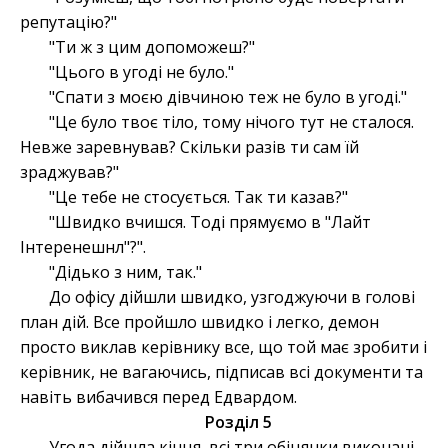
репутацію?"
"Ти ж з цим допоможеш?"
"Цього в угоді не було."
"Спати з моєю дівчиною теж не було в угоді."
"Це було твоє тіло, тому нічого тут не сталося.
Невже заревнував? Скільки разів ти сам їй
зраджував?"
"Це тебе не стосується. Так ти казав?"
"Швидко вчишся. Тоді прямуємо в "Лайт
Інтеренешнл"?".
"Дідько з ним, так."
До офісу дійшли швидко, узгоджуючи в голові
план дій. Все пройшло швидко і легко, демон
просто виклав керівнику все, що той має зробити і
керівник, не вагаючись, підписав всі документи та
навіть вибачився перед Едвардом.
Розділ 5
Угода дійшла кінця, всі три обіцянки виконані.