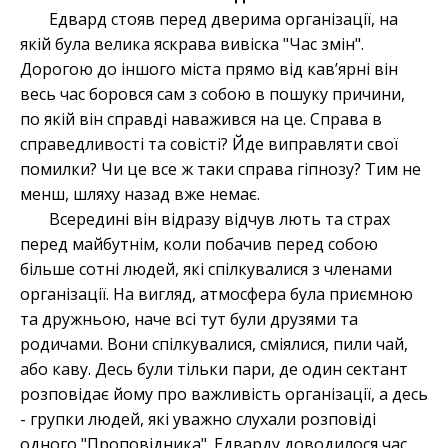
Едвард стояв перед дверима організації, на
якій була велика яскрава вивіска "Час змін".
Дорогою до іншого міста прямо від кавʼярні він
весь час боровся сам з собою в пошуку причини,
по якій він справді наважився на це. Справа в
справедливості та совісті? Йде виправляти свої
помилки? Чи це все ж таки справа гіпнозу? Тим не
менш, шляху назад вже немає.
Всередині він відразу відчув лють та страх
перед майбутнім, коли побачив перед собою
більше сотні людей, які спілкувалися з членами
організації. На вигляд, атмосфера була приємною
та дружньою, наче всі тут були друзями та
родичами. Вони спілкувалися, сміялися, пили чай,
або каву. Десь були тільки пари, де один сектант
розповідає йому про важливість організації, а десь
- групки людей, які уважно слухали розповіді
одного "Проповідника". Едварду доводилося час