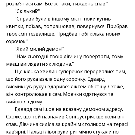
розімʼятися сам. Все ж таки, тиждень спав."
"Скільки!?"
"Справи були в іншому місті, поки купив
квитки, поїхав, попрацював, повернувся. Прибрав
твоє сміттєзвалище. Придбав тобі кілька нових
сорочок."
"Який милий демон!"
"Нам сьогодні твою дівчину повертати, тому
маєш виглядати як людина."
Ще кілька хвилин суперечок перервалися тим,
що його рука взяла одну сорочку. Едвард
висмикнув руку і вдарився ліктем об стіну. Схоже,
він контролював її сам. Мовчки одягнувся та
вийшов з дому.
Едвард сам ішов на вказану демоном адресу.
Схоже, що той назначив Соні зустріч, ще коли він
спав. Дівчина сиділа за крайнім столиком на терасі
кавʼярні. Пальці лівої руки ритмічно стукали по