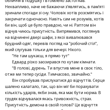
обличчя в подушку і втомлено застогнав.
Неквапливо, наче не бажаючи зʼявлятись, в памʼяті
зринали спогади зі сну. Чоловік хотів розсміятись і
закричати одночасно. Навіть сам не розумів, хотів
би він, щоб це було правдою, чи ні. Раптом він
відчув чиюсь присутність. Випрямився, поглянув
на відчинені двері шафи, з якої вивалювався
брудний одяг, перевів погляд на "робочий стіл",
який слугував тільки для вечері. Нікого.
"Не там шукаєш, я прямо тут"
Едвард різко заозирався по кутам кімнати.
"В голові, дурень. Ти впустив мене в своє тіло,
отже ми тепер сусіди. Тимчасово, звичайно."
Він спробував прислухатися до відчуттів. Серце
шалено калатало, так, що він міг би порахувати
кількість ударів, якби знав, яка має бути норма. В
грудях відчувалася якась тривожність, страх.
Присутність демона в своїй голові? Це відчуття