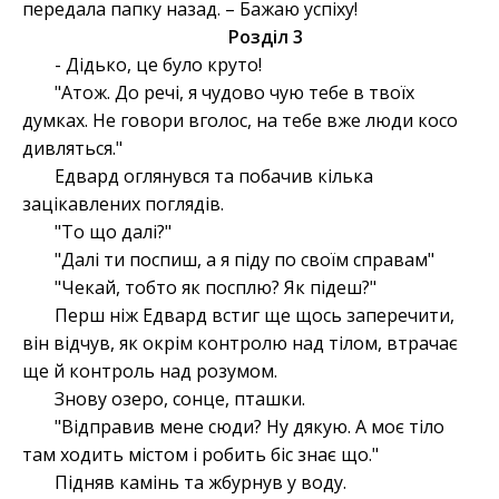
передала папку назад. – Бажаю успіху!
Розділ 3
- Дідько, це було круто!
"Атож. До речі, я чудово чую тебе в твоїх
думках. Не говори вголос, на тебе вже люди косо
дивляться."
Едвард оглянувся та побачив кілька
зацікавлених поглядів.
"То що далі?"
"Далі ти поспиш, а я піду по своїм справам"
"Чекай, тобто як посплю? Як підеш?"
Перш ніж Едвард встиг ще щось заперечити,
він відчув, як окрім контролю над тілом, втрачає
ще й контроль над розумом.
Знову озеро, сонце, пташки.
"Відправив мене сюди? Ну дякую. А моє тіло
там ходить містом і робить біс знає що."
Підняв камінь та жбурнув у воду.