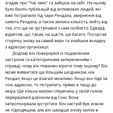
згадав про "Час змін" та зайшов на сайт. На ньому
було безліч публікацій від впливових людей, які
вже потрапили під чари Рендала, звернення від
самого Рендала, а також велика кількість хейту від
тих, хто ще не зустрічався з ним особисто. Едвард
відмітив, що таких, на щастя, ще багато. Погортав
сторінку знову на самий верх та знайшов вкладку
з адресою організації.
Додому він повернувся із подавленим
настроєм та категоричним запереченням. І
справді, чому він повинен вірити тому іншому? Він
може виявитися ще більшим шкідником, ніж
Рендал, якщо це взагалі можливо. Якщо він піде за
тою адресою, то потрапить прямо в пащу до
звіра. Ще кілька хвилин сперечань у своїй голові
перервалися дзвінком від Соні. Вона
запропонувала зустрітися. Хоч настрій був зовсім
не підходящим, але він швидше знову залізе в