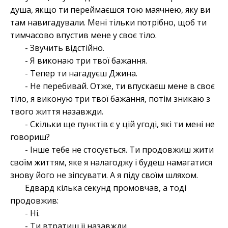
душа, якщо ти переймаєшся тою маячнею, яку ви
там навигадували. Мені тільки потрібно, щоб ти
тимчасово впустив мене у своє тіло.
- Звучить відстійно.
- Я виконаю три твої бажання.
- Тепер ти нагадуєш Джина.
- Не перебивай. Отже, ти впускаєш мене в своє
тіло, я виконую три твої бажання, потім зникаю з
твого життя назавжди.
- Скільки ще пунктів є у цій угоді, які ти мені не
говориш?
- Інше тебе не стосується. Ти продовжиш жити
своїм життям, яке я налагоджу і будеш намагатися
знову його не зіпсувати. А я піду своїм шляхом.
Едвард кілька секунд промовчав, а тоді
продовжив:
- Ні.
- Ти втратиш її назавжди.