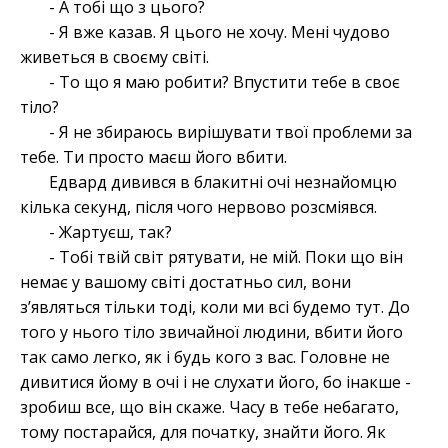
- А тобі що з цього?
- Я вже казав. Я цього не хочу. Мені чудово
живеться в своєму світі.
- То що я маю робити? Впустити тебе в своє
тіло?
- Я не збираюсь вирішувати твої проблеми за
тебе. Ти просто маєш його вбити.
Едвард дивився в блакитні очі незнайомцю
кілька секунд, після чого нервово розсміявся.
- Жартуєш, так?
- Тобі твій світ рятувати, не мій. Поки що він
немає у вашому світі достатньо сил, вони
зʼявляться тільки тоді, коли ми всі будемо тут. До
того у нього тіло звичайної людини, вбити його
так само легко, як і будь кого з вас. Головне не
дивитися йому в очі і не слухати його, бо інакше -
зробиш все, що він скаже. Часу в тебе небагато,
тому постарайся, для початку, знайти його. Як