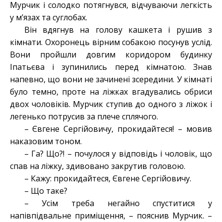
Мурчик і солодко потягнувся, відчуваючи легкість
у м’язах та суглобах.
Він вдягнув на голову кашкета і рушив з
кімнати. Охоронець вірним собакою посунув услід.
Вони пройшли довгим коридором будинку
Іпатьєва і зупинились перед кімнатою. Знав
напевно, що вони не зачинені зсередини. У кімнаті
було темно, проте на ліжках вгадувались обриси
двох чоловіків. Мурчик ступив до одного з ліжок і
легенько потрусив за плече сплячого.
– Євгене Сергійовичу, прокидайтеся! – мовив
наказовим тоном.
– Га? Що?! – почулося у відповідь і чоловік, що
спав на ліжку, здивовано закрутив головою.
– Кажу: прокидайтеся, Євгене Сергійовичу.
– Що таке?
– Усім треба негайно спуститися у
напівпідвальне приміщення, – пояснив Мурчик. –