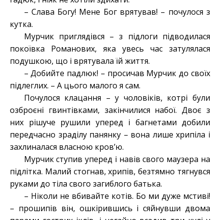
– Слава Богу! Мене Бог врятував! – почулося з
кутка.
Мурчик приглядівся – з підлоги підводилася
покоївка Романових, яка увесь час затулялася
подушкою, що і врятувала їй життя.
– Добийте падлюк! – просичав Мурчик до своїх
підлеглих. – А цього малого я сам.
Почулося клацання – у чоловіків, котрі були
озброєні гвинтівками, закінчилися набої. Двоє з
них рішуче рушили уперед і багнетами добили
передчасно зраділу панянку – вона лише хрипіла і
захлиналася власною кров’ю.
Мурчик ступив уперед і навів свого маузера на
підлітка. Малий стогнав, хрипів, безтямно тягнувся
руками до тіла свого загиблого батька.
– Ніколи не вбивайте котів. Бо ми дуже мстиві!
– прошипів він, ошкірившись і сяйнувши двома