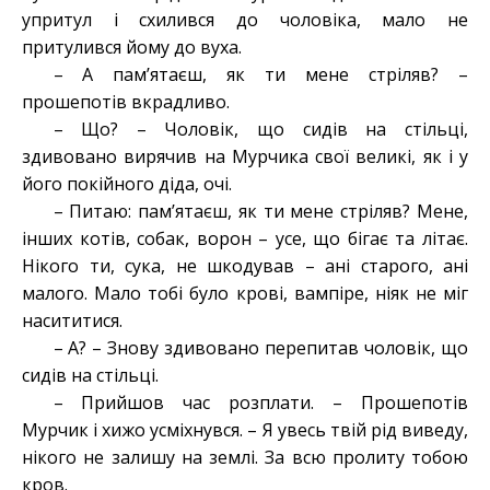
упритул і схилився до чоловіка, мало не
притулився йому до вуха.
– А пам’ятаєш, як ти мене стріляв? –
прошепотів вкрадливо.
– Що? – Чоловік, що сидів на стільці,
здивовано вирячив на Мурчика свої великі, як і у
його покійного діда, очі.
– Питаю: пам’ятаєш, як ти мене стріляв? Мене,
інших котів, собак, ворон – усе, що бігає та літає.
Нікого ти, сука, не шкодував – ані старого, ані
малого. Мало тобі було крові, вампіре, ніяк не міг
насититися.
– А? – Знову здивовано перепитав чоловік, що
сидів на стільці.
– Прийшов час розплати. – Прошепотів
Мурчик і хижо усміхнувся. – Я увесь твій рід виведу,
нікого не залишу на землі. За всю пролиту тобою
кров.