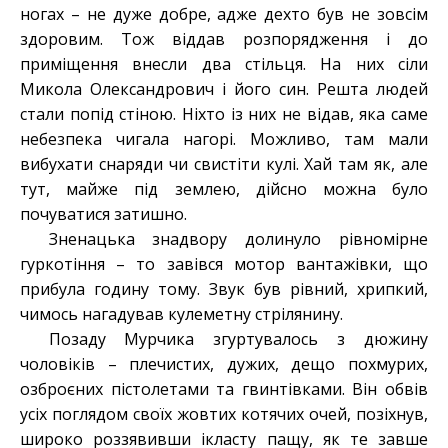
ногах – не дуже добре, адже дехто був не зовсім
здоровим. Тож віддав розпорядження і до
приміщення внесли два стільця. На них сіли
Микола Олександрович і його син. Решта людей
стали попід стіною. Ніхто із них не відав, яка саме
небезпека чигала нагорі. Можливо, там мали
вибухати снаряди чи свистіти кулі. Хай там як, але
тут, майже під землею, дійсно можна було
почуватися затишно.
Зненацька знадвору долинуло рівномірне
гуркотіння – то завівся мотор вантажівки, що
прибула годину тому. Звук був рівний, хрипкий,
чимось нагадував кулеметну стрілянину.
Позаду Мурчика згуртувалось з дюжину
чоловіків – плечистих, дужих, дещо похмурих,
озброєних пістолетами та гвинтівками. Він обвів
усіх поглядом своїх жовтих котячих очей, позіхнув,
широко роззявивши ікласту пащу, як те завше