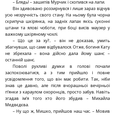
– Блядь! – зашипів Мурчик і схопився на лапи.
Він здивовано роззирнувся і лише зараз відчув
усю незручність свого стану. На ньому була чорна
скрипуча шкірянка, на задніх лапах якісь суконні
штани та ялові чоботи, при боці висів маузер у
важкому шкіряному чохлі.
– Що це за ху?.. – він не доказав, умить
збагнувши, що саме відбувалося. Отже, богиня Кату
не збрехала – вона дійсно дала йому шанс –
останній шанс.
Поволі рухливі думки в голові почали
заспокоюватися, а з тим прийшло і повне
усвідомлення того, що він має робити. Так, ніби
знав це давно, але після вчорашньої вечірньої
п’янки з караулом охоронців, просто забув. Навіть
згадав ім’я того хто його збудив – Михайла
Медвєдєва.
– Ну що ж, Мишко, прийшов наш час. – Мовив