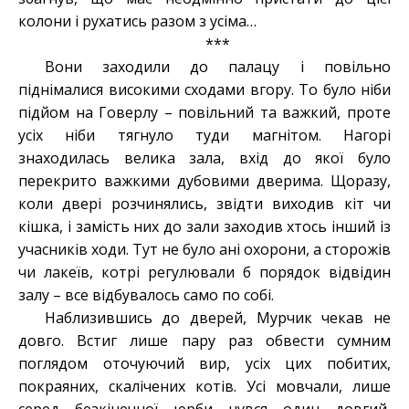
колони і рухатись разом з усіма…
***
Вони заходили до палацу і повільно
піднімалися високими сходами вгору. То було ніби
підйом на Говерлу – повільний та важкий, проте
усіх ніби тягнуло туди магнітом. Нагорі
знаходилась велика зала, вхід до якої було
перекрито важкими дубовими дверима. Щоразу,
коли двері розчинялись, звідти виходив кіт чи
кішка, і замість них до зали заходив хтось інший із
учасників ходи. Тут не було ані охорони, а сторожів
чи лакеїв, котрі регулювали б порядок відвідин
залу – все відбувалось само по собі.
Наблизившись до дверей, Мурчик чекав не
довго. Встиг лише пару раз обвести сумним
поглядом оточуючий вир, усіх цих побитих,
покраяних, скалічених котів. Усі мовчали, лише