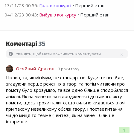
13/11/23 00:56
:
Грає в конкурсі
• Перший етап
04/12/23 00:43
:
Вибув з конкурсу
• Перший етап
Коментарі
35
Увійдіть, щоб мати можливість коментувати
Осяйний Дракон
3 роки тому
Цікаво, та, як мінімум, не стандартно. Куди це все йде,
згадуючи перше речення в творі та потім читаючи про
помсту було зрозуміло, та все одно більше сподобалося
аніж ні. Як на мене після відродження і до самого акту
помсти, щось трохи налито, що сильно кидається в очі
при такому невеликому обсязі твору. І постає питання
чи до кінця то темне фентезі, як на мене - більше
історичне.
1