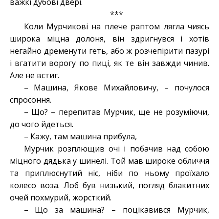
важкі дубові двері.
***
Коли Мурчикові на плече раптом лягла чиясь
широка міцна долоня, він здригнувся і хотів
негайно дременути геть, або ж розчепірити пазурі
і вгатити ворогу по пиці, як те він завжди чинив.
Але не встиг.
– Машина, Якове Михайловичу, – почулося
спросоння.
– Що? – перепитав Мурчик, ще не розуміючи,
до чого йдеться.
– Кажу, там машина прибула,
Мурчик розплющив очі і побачив над собою
міцного дядька у шинелі. Той мав широке обличчя
та приплюснутий ніс, ніби по ньому проїхало
колесо воза. Лоб був низький, погляд блакитних
очей похмурий, жорсткий.
– Що за машина? – поцікавився Мурчик,