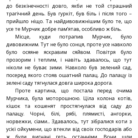
до безкінечності довго, якби не той страшний
трагічний день. Був гуркіт, був біль і після того –
прийшло ніщо. Та найдивовижнішим було те, що
усе те Мурчик добре пам’ятав, особливо ж біль.
Місце, куди потрапив Мурчик, було
дивовижним. Тут не було сонця, проте усе навколо
було осяяне яскравим сяйвом. Повітря було
прозорим і теплим, і навіть здавалось, що тут
ніколи не буває зими. Навколо був зелений сад,
посеред якого стояв ошатний палац. До палацу із
зелені саду тягнулася довга широка дорога.
Проте картина, що постала перед очима
Мурчика, була моторошною. Ціла колона котів,
кішок та кошенят простягнулася від саду до
палацу. Чорні, білі, рябі, плямисті, ангорки,
норвежки, сіами... Здавалось, тут зібралися коти з
усієї ойкумени, що втекли від своїх господарів або
ж були вигнані геть останніми. Вони шли