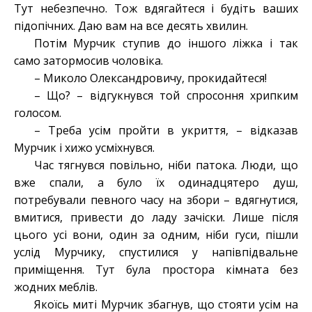
Тут небезпечно. Тож вдягайтеся і будіть ваших
підопічних. Даю вам на все десять хвилин.
Потім Мурчик ступив до іншого ліжка і так
само затормосив чоловіка.
– Миколо Олександровичу, прокидайтеся!
– Що? – відгукнувся той спросоння хрипким
голосом.
– Треба усім пройти в укриття, – відказав
Мурчик і хижо усміхнувся.
Час тягнувся повільно, ніби патока. Люди, що
вже спали, а було їх одинадцятеро душ,
потребували певного часу на збори – вдягнутися,
вмитися, привести до ладу зачіски. Лише після
цього усі вони, один за одним, ніби гуси, пішли
услід Мурчику, спустилися у напівпідвальне
приміщення. Тут була простора кімната без
жодних меблів.
Якоїсь миті Мурчик збагнув, що стояти усім на