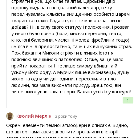
стріляти в усе, що бігає та літає. Царський двір
щороку видавав спеціальний календар, в яку
перелічувалась кількість знищенних особисто царем
тварин та птахів. Гадаєте, він не мав розваг чи не
доїдав? Ні, в силу свого статусу і положення, і розваг
у нього було повно (бали, кінські перегони, театр,
кіно, юні балерини, численні молоді фрейлини тощо),
і м`яса він їв предостатньо, та інших вишуканих страв.
Тож бажання Миколи стріляти в живих істот я
пояснюю звичайною патологією. Отже, за це мало
прийти покарання. І не лише самому вбивці, а й
усьому його роду. А Мурчик лише виконавецЬ, душу
якого на одну чи дві години, переселили в тіло
людини, яка мала виконати присуд. Зрештою, він
лише виконував наказ згори. Бажаю успіхів у конкурсі!
1
Кволий Мерлін
3 роки тому
Окремі елементи темної атмосфери в описах є. Видно,
що автор намагався заповнити прогалини в історії
страти романових містичною складовою, однак помста