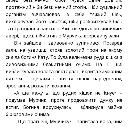
серед безкінечної юрби чувся один довгий,
протяжний ніби безкінечний стогін. Ніби суцільний
організм вичавлював із себе тяжкий біль,
вихлюпував його навстяж, ніби розбризкував біль
та страждання навколо. Вже невдовзі розчинилися
двері, і щось ніби втягло Мурчика всередину зали.
Він зайшов і здивовано зупинився. Посеред
зали, на узвишші стояв золотий трон на якому
сиділа богиня Кату. То була величезна руда кішка з
дивовижними блакитними очима. На її шиї
виблискувала золота пектораль, вкрита химерним
литтям – сценами із життя кішок: народження,
зростання, розваги, кохання.
«А ще кажуть, що рудих кішок не існує» –
подумав Мурчик, проте продовжити думку не
встиг. Богиня ворухнулась і зблиснула майже
бірюзовими очима.
– Що прагнеш, Мурчику? – запитала вона, чим