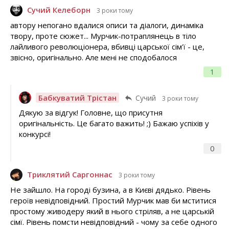
Сучий Келеборн
3 роки тому
автору непогано вдалися описи та діалоги, динаміка
твору, проте сюжет... Мурчик-потраплянець в тіло
лайливого революціонера, вбивці царської сім'ї - це,
звісно, оригінально. Але мені не сподобалося
1
Бабкуватий Трістан
Сучий
3 роки тому
Дякую за відгук! Головне, що присутня
оригінальність. Це багато важить! ;) Бажаю успіхів у
конкурсі!
0
Триклятий Саргоннас
3 роки тому
Не зайшло. На городі бузина, а в Києві дядько. Рівень
героїв невідповідний. Простий Мурчик мав би мститися
простому живодеру який в нього стріляв, а не царській
сімї. Рівень помсти невідповідний - чому за себе одного