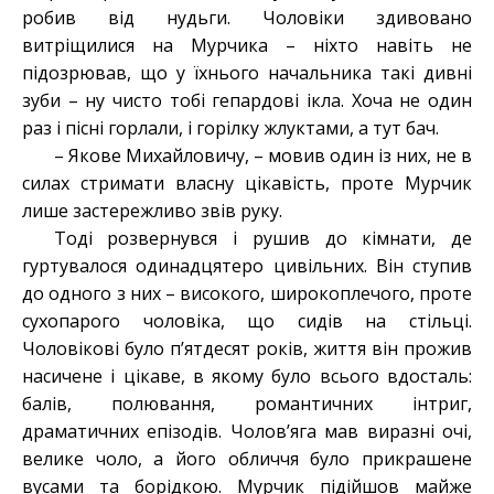
робив від нудьги. Чоловіки здивовано
витріщилися на Мурчика – ніхто навіть не
підозрював, що у їхнього начальника такі дивні
зуби – ну чисто тобі гепардові ікла. Хоча не один
раз і пісні горлали, і горілку жлуктами, а тут бач.
– Якове Михайловичу, – мовив один із них, не в
силах стримати власну цікавість, проте Мурчик
лише застережливо звів руку.
Тоді розвернувся і рушив до кімнати, де
гуртувалося одинадцятеро цивільних. Він ступив
до одного з них – високого, широкоплечого, проте
сухопарого чоловіка, що сидів на стільці.
Чоловікові було п’ятдесят років, життя він прожив
насичене і цікаве, в якому було всього вдосталь:
балів, полювання, романтичних інтриг,
драматичних епізодів. Чолов’яга мав виразні очі,
велике чоло, а його обличчя було прикрашене
вусами та борідкою. Мурчик підійшов майже