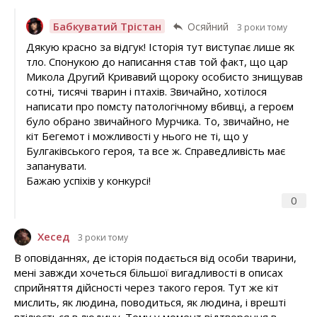
Бабкуватий Трістан
Осяйний
3 роки тому
Дякую красно за відгук! Історія тут виступає лише як
тло. Спонукою до написання став той факт, що цар
Микола Другий Кривавий щороку особисто знищував
сотні, тисячі тварин і птахів. Звичайно, хотілося
написати про помсту патологічному вбивці, а героєм
було обрано звичайного Мурчика. То, звичайно, не
кіт Бегемот і можливості у нього не ті, що у
Булгаківського героя, та все ж. Справедливість має
запанувати.
Бажаю успіхів у конкурсі!
0
Хесед
3 роки тому
В оповіданнях, де історія подається від особи тварини,
мені завжди хочеться більшої вигадливості в описах
сприйняття дійсності через такого героя. Тут же кіт
мислить, як людина, поводиться, як людина, і врешті
втілюється в людину. Тому у момент відтворення в