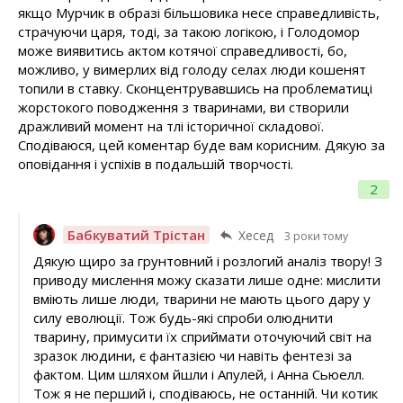
якщо Мурчик в образі більшовика несе справедливість,
страчуючи царя, тоді, за такою логікою, і Голодомор
може виявитись актом котячої справедливості, бо,
можливо, у вимерлих від голоду селах люди кошенят
топили в ставку. Сконцентрувавшись на проблематиці
жорстокого поводження з тваринами, ви створили
дражливий момент на тлі історичної складової.
Сподіваюся, цей коментар буде вам корисним. Дякую за
оповідання і успіхів в подальшій творчості.
2
Бабкуватий Трістан
Хесед
3 роки тому
Дякую щиро за грунтовний і розлогий аналіз твору! З
приводу мислення можу сказати лише одне: мислити
вміють лише люди, тварини не мають цього дару у
силу еволюції. Тож будь-які спроби олюднити
тварину, примусити їх сприймати оточуючий світ на
зразок людини, є фантазією чи навіть фентезі за
фактом. Цим шляхом йшли і Апулей, і Анна Сьюелл.
Тож я не перший і, сподіваюсь, не останній. Чи котик