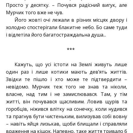
Просто у десятку. – Почувся радісний вигук, але
Мурчик того вже не чув.
Його жовті очі лежали в різних місцях двору і
холодно спостерігали блакитне небо. Бо саме туди
і відлетіла його багатостраждальна душа...
***
Кажуть, що усі істоти на Землі живуть лише
один раз і лише котики мають дев’ять життів.
Звідки те пішло і хто може те підтвердити –
невідомо. Мурчик теж того не знав та ніколи,
власне, над тим і не замислювався. Там, у тім
житті, він почувався щасливим. Ловив щурів та
горобців, ніжився влітку на сонечку, коли нудився
та прагнув бути чистеньким, вилизував собі вовну
– навіть яйця лизькав, щоби блищали і справляли
враження на кішок. Напевно, таке життя тривало б