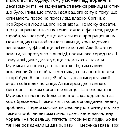
десятому житті не відчувається великої різниці між тим,
що було, і тим, що стало. Ідея вашого світу в тому, що
коти мають право на помсту від власної богині, а
необережні люди цього не знають. Не можу сказати,
що це вправне втілення теми темного фентезі, радше
спроба, яка потребує ще детального пропрацювання.
Немає відчуття глобальності явища, хоча Мурчик і
повідомляє у фіналі, що всі коти мстиві. Але бажання
помсти, як зрозуміло з оповіді, поодиноке серед них. І
тому далі дуже дисонує, що садисьтські нахили
Мурчика ви проектуєте на всіх котів, тим самим
показуючи його в образі месника, хоча логічніше для
історії було б звести цей образ до антигероя, який
обрав собі шлях поганця. Антигерой для темного
фентезі — цілком органічне явище. Та в оповіданні
Мурчик є втіленням божественної справедливості за
всіх ображених. І такий хід створює оповіданню велику
проблему. Переосмисливши реальну історичну подію у
такий спосіб, ви автоматично транслюєте закладену
мораль і на подальшу тяглість історичних подій. Бо ви
так і не роз’єднали ці два образи — месника і ката. Тож,