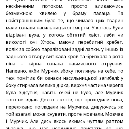
нескінченим потоком, просто вливаючись
безмежною хвилею у браму палаца. Та
найстрашнішим було те, що чимало цих тварин
мали ознаки насильницької смерти. У когось були
відрізані вуха, у когось обтятий хвіст, лаби чи
виколоті очі. Хтось, маючи перебитий хребет,
волік за собою паралізовані задні лапки, у інших із
заднього отвору витікала кров та бризкала з рота
піна – вірна ознака навмисного отруєння.
Напевно, якби Мурчик збоку поглянув на себе, то
теж помітив би ознаки насильницької загибелі: у
боку стирчала велика дірка, верхня частина черепа
була відсутня, навіть очей не було, але Мурчик
того не відав. Дехто з котів, що проходили повз,
перелякано поглядали на Мурчика, дивуючись як
той взагалі може існувати, проте мовчали. Мовчав
і Мурчик. Але десь якось якимсь чуттям раптом
збагнув, що має неодмінно пристати до цієї