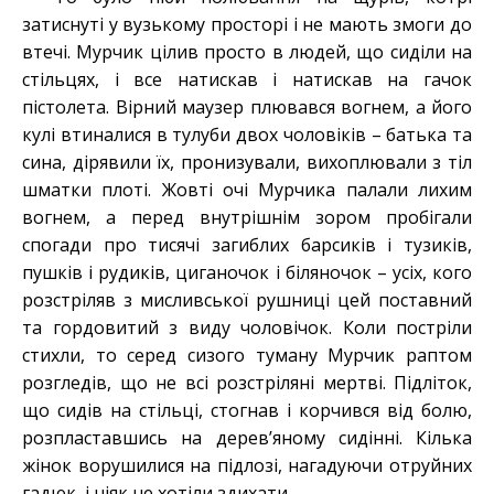
затиснуті у вузькому просторі і не мають змоги до
втечі. Мурчик цілив просто в людей, що сиділи на
стільцях, і все натискав і натискав на гачок
пістолета. Вірний маузер плювався вогнем, а його
кулі втиналися в тулуби двох чоловіків – батька та
сина, дірявили їх, пронизували, вихоплювали з тіл
шматки плоті. Жовті очі Мурчика палали лихим
вогнем, а перед внутрішнім зором пробігали
спогади про тисячі загиблих барсиків і тузиків,
пушків і рудиків, циганочок і біляночок – усіх, кого
розстріляв з мисливської рушниці цей поставний
та гордовитий з виду чоловічок. Коли постріли
стихли, то серед сизого туману Мурчик раптом
розгледів, що не всі розстріляні мертві. Підліток,
що сидів на стільці, стогнав і корчився від болю,
розпластавшись на дерев’яному сидінні. Кілька
жінок ворушилися на підлозі, нагадуючи отруйних
гадюк, і ніяк не хотіли здихати.