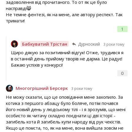
задоволення від прочитаного. То от як це було
насправді😸
Не темне фентезі, як на мене, але автору респект. Так
тримати!
1
Бабкуватий Трістан
Дурноокий
3 роки тому
Щиро дякую за позитивний відгук! Отже, трудився я
в останній день прийому творів не дарма. Це радує!
Бажаю успіхів у конкурсі!
0
Многогрішний Берсерк
3 роки тому
Не можу сказати, що це оповідання мене захопило. За
котика з першого абзацу було боляче, потім почався
його новий день у людському тілі - і я зрозумів, що мені
особисто як читачу складно поєднати ці дві історії -
загибель кота й загибель купи народу від рук чекістів.
Якщо це помста, то, як на мене, вона вийшла зовсім не