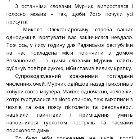
З останніми словами Мурчик випростався і
голосно мовив – так, щоби його почули усі
присутні:
– Миколо Олександровичу, спроба ваших
однодумців врятувати вас закінчилася невдало.
Тож ось, у лиху годину для Радянської республіки
на нас покладена місія покінчити з домом
Романових! – з цими словами Мурчик навіть
рубанув повітря рукою, ніби ставив велику крапку.
Супроводжуваний враженими поглядами
численних очей, Мурчик одійшов назад і вихопив з
кобури свого маузера. Майже одночасно, чоловіки,
котрі гуртувалися за його спиною, теж вихопили з
чохлів та з-за поясу пістолети та револьвери,
націлили гвинтівки і приміщення умить
наповнилося гуркотом пострілів та пасмами
порохового диму.
То було ніби полювання на щурів, котрі