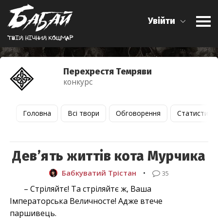
Увійти
Твiй нiчний кошмар
Перехрестя Темряви
конкурс
Головна
Всі твори
Обговорення
Статистика
Девʼять життів кота Мурчика
Бабкуватий Трістан
•
35
– Стріляйтє! Та стріляйтє ж, Ваша
Імператорська Величносте! Адже втече
паршивець.