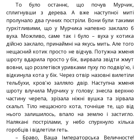
То було останнє, що почув Мурчик,
сплигнувши з дерева. А вже наступної миті
пролунало два гучних постріли. Вони були такими
гуркітливими, що у Мурчика напевно заклало б
вуха. Можливо, саме так і було – вуха у котика
дійсно заклало, принаймні на якусь мить. Але того
нещасний котик просто не відчув. Потужна жменя
шроту вдарила просто у бік, вирвала звідти жмут
вовни, що розлетівся уривками пуху по подвір'ю, і
відкинула кота у бік. Через отвір назовні вилетіли
тельбухи, кров'ю залляло двір. Наступна жменя
шроту влучила Мурчику у голову: знесла верхню
частину черепа, зрізала ніжні вушка та зірвала
скальп. Тіло нещасного кота, точніше те, що від
нього залишилось, впало на землю і застигло.
Налякані пострілами, у небо спурхнуло кілька
горобців і відлетіли геть.
– Браво, Ваша Імператорська Величносте!