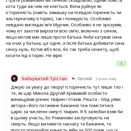
кота туди аж ніяк не клеїться. Вона руйнує як
історичність (навіть замашку на псевдоісторичність чи
альтернативу історію), так і похмурість. Особливо
невдало виглядає ім'я Мурчик. Особливо я не зрозумів,
чому кіт захотів вирізати всю сім'ю, включно з сином,
якщо мотив має лише проти батька. Якби катував сина
на очах у батька, це одне, а після батька добивати сина
сенсу нуль. Котик вб'є всіх, бо так треба сюжету, щоб
косити під історію. Не вірю
1
Бабкуватий Трістан
Кволий
3 роки тому
Дякую за увагу до твору! Історичність тут лише тло і
те, як цар Микола Другий Кривавий особисто
винищував різних тварин і птахів. Решта - плід уяви
автора і його потаємне бажання теж помститися
царю за численні смерті тварин. Я б залюбки взяв би
в цьому участь, бо Романови заслуговують на
смерть. Якщо матимете наснагу та бажання, то
просто порахуйте кількість війн за 300 років, що їх