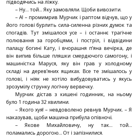
підводячись на ліжку.
– Ну… той… Яку замовляли. Щоби вивозити.
– А! – промимрив Мурчик і раптом відчув, що у
його голові бурлить сила-силенна різних думок та
спогадів. Тут змішалося усе – і останнє трагічне
полювання за горобцями, і постріл, і відвідини
палацу богині Кату, і вчорашня п’яна вечірка, де
він випив більше пляшки смердючого самогону, і
машиністка Маруся, яку він грав у холодному
складі на дерев’яних ящиках. Все те змішалось у
голові, і ніяк не хотіло вибудовуватись у якусь
зрозумілу струнку логічну вервечку.
Мурчик дістав з кишені годинник, на ньому
було 1 година 32 хвилини.
– Якого хуя! – невдоволено ревнув Мурчик. – Я
наказував, щоби машина прибула опівночі.
– Якове Михайловичу, ну так… той…
поламались дорогою… От і запізнилися.