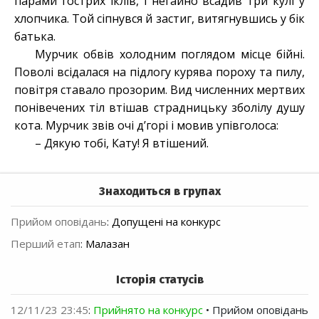
парами гострих іклів, і негайно всадив три кулі у
хлопчика. Той сіпнувся й застиг, витягнувшись у бік
батька.
Мурчик обвів холодним поглядом місце бійні.
Поволі всідалася на підлогу курява пороху та пилу,
повітря ставало прозорим. Вид численних мертвих
понівечених тіл втішав страдницьку зболілу душу
кота. Мурчик звів очі дʼгорі і мовив упівголоса:
– Дякую тобі, Кату! Я втішений.
Знаходиться в групах
Прийом оповідань
:
Допущені на конкурс
Перший етап
:
Малазан
Історія статусів
12/11/23 23:45
:
Прийнято на конкурс
• Прийом оповідань