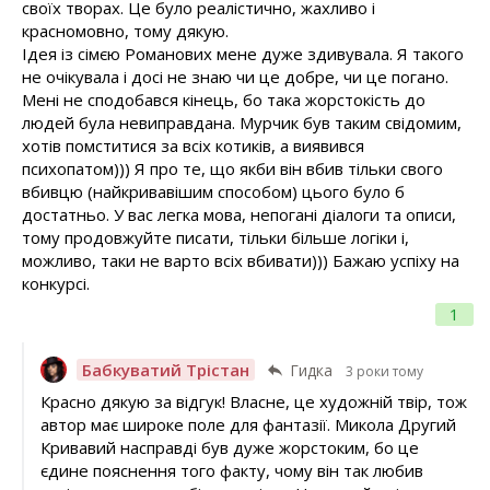
своїх творах. Це було реалістично, жахливо і
красномовно, тому дякую.
Ідея із сімєю Романових мене дуже здивувала. Я такого
не очікувала і досі не знаю чи це добре, чи це погано.
Мені не сподобався кінець, бо така жорстокість до
людей була невиправдана. Мурчик був таким свідомим,
хотів помститися за всіх котиків, а виявився
психопатом))) Я про те, що якби він вбив тільки свого
вбивцю (найкривавішим способом) цього було б
достатньо. У вас легка мова, непогані діалоги та описи,
тому продовжуйте писати, тільки більше логіки і,
можливо, таки не варто всіх вбивати))) Бажаю успіху на
конкурсі.
1
Бабкуватий Трістан
Гидка
3 роки тому
Красно дякую за відгук! Власне, це художній твір, тож
автор має широке поле для фантазії. Микола Другий
Кривавий насправді був дуже жорстоким, бо це
єдине пояснення того факту, чому він так любив