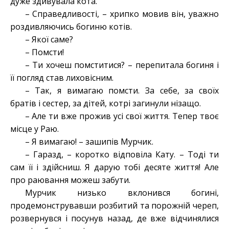
дуже здивувала кота.
– Справедливості, – хрипко мовив він, уважно
роздивляючись богиню котів.
– Якої саме?
– Помсти!
– Ти хочеш помститися? – перепитала богиня і
її погляд став лиховісним.
– Так, я вимагаю помсти. За себе, за своїх
братів і сестер, за дітей, котрі загинули нізащо.
– Але ти вже прожив усі свої життя. Тепер твоє
місце у Раю.
– Я вимагаю! – зашипів Мурчик.
– Гаразд, – коротко відповіла Кату. – Тоді ти
сам її і здійсниш. Я дарую тобі десяте життя! Але
про раювання можеш забути.
Мурчик низько вклонився богині,
продемонструвавши розбитий та порожній череп,
розвернувся і посунув назад, де вже відчинялися