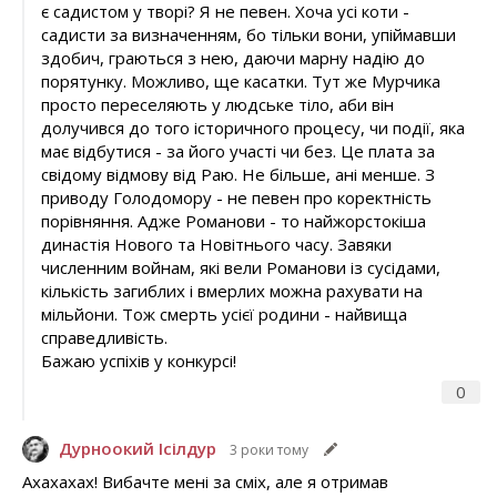
є садистом у творі? Я не певен. Хоча усі коти -
садисти за визначенням, бо тільки вони, упіймавши
здобич, граються з нею, даючи марну надію до
порятунку. Можливо, ще касатки. Тут же Мурчика
просто переселяють у людське тіло, аби він
долучився до того історичного процесу, чи події, яка
має відбутися - за його участі чи без. Це плата за
свідому відмову від Раю. Не більше, ані менше. З
приводу Голодомору - не певен про коректність
порівняння. Адже Романови - то найжорстокіша
династія Нового та Новітнього часу. Завяки
численним войнам, які вели Романови із сусідами,
кількість загиблих і вмерлих можна рахувати на
мільйони. Тож смерть усієї родини - найвища
справедливість.
Бажаю успіхів у конкурсі!
0
Дурноокий Ісілдур
3 роки тому
Ахахахах! Вибачте мені за сміх, але я отримав