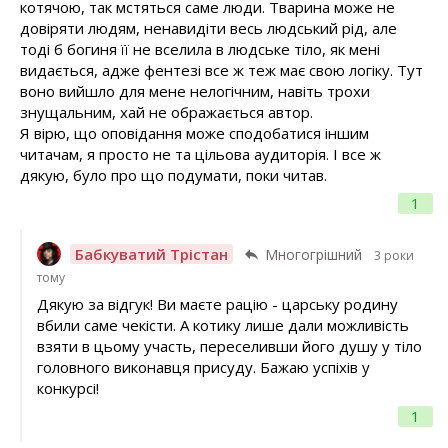
котячою, так мстяться саме люди. Тварина може не
довіряти людям, ненавидіти весь людський рід, але
тоді б богиня її не вселила в людське тіло, як мені
видається, адже фентезі все ж теж має свою логіку. Тут
воно вийшло для мене нелогічним, навіть трохи
знущальним, хай не ображається автор.
Я вірю, що оповідання може сподобатися іншим
читачам, я просто не та цільова аудиторія. І все ж
дякую, було про що подумати, поки читав.
1
Бабкуватий Трістан
Многогрішний
3 роки
тому
Дякую за відгук! Ви маєте рацію - царську родину
вбили саме чекісти. А котику лише дали можливість
взяти в цьому участь, переселивши його душу у тіло
головного виконавця присуду. Бажаю успіхів у
конкурсі!
1