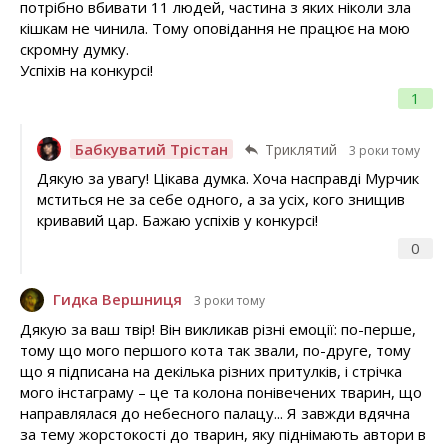
потрібно вбивати 11 людей, частина з яких ніколи зла
кішкам не чинила. Тому оповідання не працює на мою
скромну думку.
Успіхів на конкурсі!
1
Бабкуватий Трістан
Триклятий
3 роки тому
Дякую за увагу! Цікава думка. Хоча насправді Мурчик
мститься не за себе одного, а за усіх, кого знищив
кривавий цар. Бажаю успіхів у конкурсі!
0
Гидка Вершниця
3 роки тому
Дякую за ваш твір! Він викликав різні емоції: по-перше,
тому що мого першого кота так звали, по-друге, тому
що я підписана на декілька різних притулків, і стрічка
мого інстаграму – це та колона понівечених тварин, що
направлялася до небесного палацу... Я завжди вдячна
за тему жорстокості до тварин, яку піднімають автори в