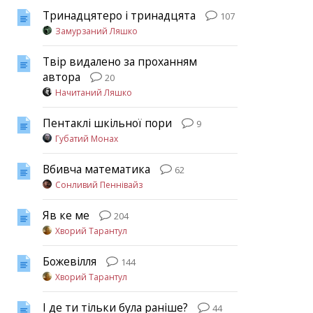
Тринадцятеро і тринадцята
107
Замурзаний Ляшко
Твір видалено за проханням
автора
20
Начитаний Ляшко
Пентаклі шкільної пори
9
Губатий Монах
Вбивча математика
62
Сонливий Пеннівайз
Яв ке ме
204
Хворий Тарантул
Божевілля
144
Хворий Тарантул
І де ти тільки була раніше?
44