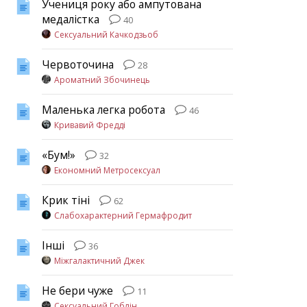
Учениця року або ампутована
медалістка
40
Сексуальний Качкодзьоб
Червоточина
28
Ароматний Збочинець
Маленька легка робота
46
Кривавий Фредді
«Бум!»
32
Економний Метросексуал
Крик тіні
62
Слабохарактерний Гермафродит
Інші
36
Міжгалактичний Джек
Не бери чуже
11
Сексуальний Гоблін