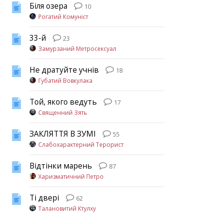
Біля озера
10
Рогатий Комуніст
33-й
23
Замурзаний Метросексуал
Не дратуйте учнів
18
Губатий Вовкулака
Той, якого ведуть
17
Священний Зять
ЗАКЛЯТТЯ В ЗУМІ
55
Слабохарактерний Терорист
Відтінки марень
87
Харизматичний Петро
Ті двері
62
Талановитий Ктулху