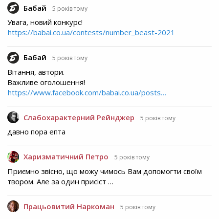
Бабай
5 років тому
Увага, новий конкурс!
https://babai.co.ua/contests/number_beast-2021
Бабай
5 років тому
Вітання, автори.
Важливе оголошення!
https://www.facebook.com/babai.co.ua/posts…
Слабохарактерний Рейнджер
5 років тому
давно пора епта
Харизматичний Петро
5 років тому
Приємно звісно, що можу чимось Вам допомогти своїм
твором. Але за один присіст …
Працьовитий Наркоман
5 років тому