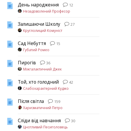
День народження
12
Незадоволений Професор
Залишаючи Школу
27
Круглолиций Комуніст
Сад Небуття
15
Губатий Ромео
Пирогів
36
Міжгалактичний Джек
Той, хто голодний
42
Слабохарактерний Куджо
Після світла
159
Харизматичний Петро
Сліди від навчання
30
Цнотливий Песиголовець