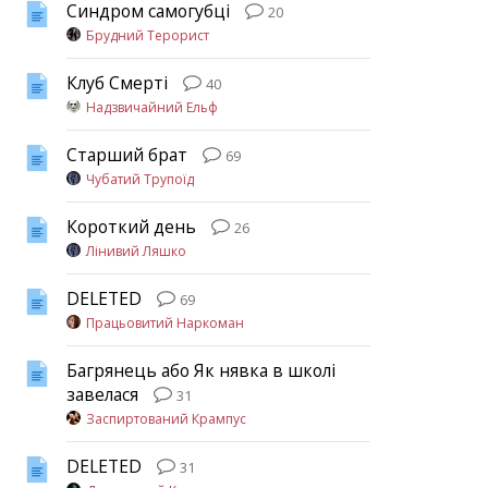
Синдром самогубці
20
Брудний Терорист
Клуб Смерті
40
Надзвичайний Ельф
Старший брат
69
Чубатий Трупоїд
Короткий день
26
Лінивий Ляшко
DELETED
69
Працьовитий Наркоман
Багрянець або Як нявка в школі
завелася
31
Заспиртований Крампус
DELETED
31