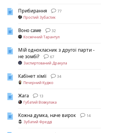
Прибирання
77
Простий Зубастик
Воно саме
32
Космічний Тарантул
Мій однокласник з другої парти -
не зомбі?
67
Заспиртований Дракула
Кабінет хімії
34
Печерний Куджо
Жага
13
Губатий Вовкулака
Кожна думка, наче вирок
14
Зубатий Фредді