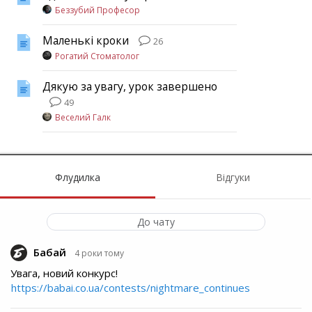
Беззубий Професор
Маленькі кроки
26
Рогатий Стоматолог
Дякую за увагу, урок завершено
49
Веселий Галк
Флудилка
Відгуки
До чату
Бабай
4 роки тому
Увага, новий конкурс!
https://babai.co.ua/contests/nightmare_continues