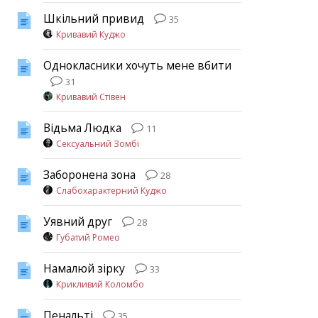
Шкільний привид
35
Кривавий Куджо
Однокласники хочуть мене вбити
31
Кривавий Стівен
Відьма Людка
11
Сексуальний Зомбі
Заборонена зона
28
Слабохарактерний Куджо
Уявний друг
28
Губатий Ромео
Намалюй зірку
33
Крикливий Коломбо
Пенальті
35