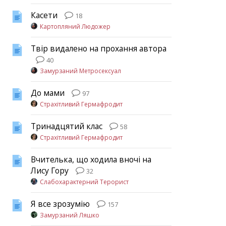
Касети
18
Картопляний Людожер
Твір видалено на прохання автора
40
Замурзаний Метросексуал
До мами
97
Страхітливий Гермафродит
Тринадцятий клас
58
Страхітливий Гермафродит
Вчителька, що ходила вночі на
Лису Гору
32
Слабохарактерний Терорист
Я все зрозумію
157
Замурзаний Ляшко