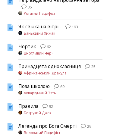
Твір видалено на прохання автора
35
Рогатий Пацифіст
Як свічка на вітрі...
193
Банькатий Хижак
Чортик
62
Цнотливий Черч
Тринадцята однокласниця
25
Африканський Дракула
Поза школою
69
Акваріумний Зять
Правила
92
Безрукий Джек
Легенда про Бога Смерті
29
Волохатий Пацифіст