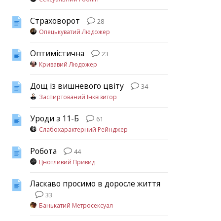
Страховорот
28
Опецькуватий Людожер
Оптимістична
23
Кривавий Людожер
Дощ із вишневого цвіту
34
Заспиртований Інквізитор
Уроди з 11-Б
61
Слабохарактерний Рейнджер
Робота
44
Цнотливий Привид
Ласкаво просимо в доросле життя
33
Банькатий Метросексуал