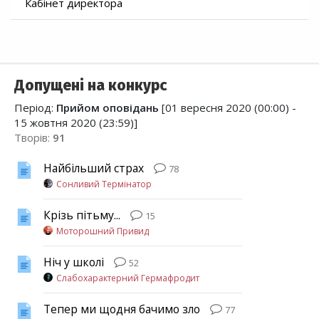
Кабінет директора
Допущені на конкурс
Період:
Прийом оповідань
[01 вересня 2020 (00:00) -
15 жовтня 2020 (23:59)]
Творів:
91
Найбільший страх
78
Сонливий Термінатор
Крізь пітьму...
15
Моторошний Привид
Ніч у школі
52
Слабохарактерний Гермафродит
Тепер ми щодня бачимо зло
77