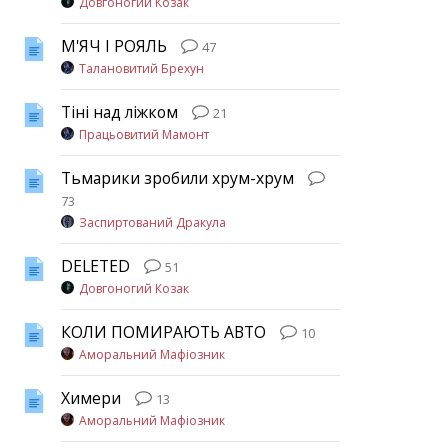
Довгоногий Козак
М'ЯЧ І РОЯЛЬ
47
Талановитий Брехун
Тіні над ліжком
21
Працьовитий Мамонт
Тьмарики зробили хрум-хрум
73
Заспиртований Дракула
DELETED
51
Довгоногий Козак
КОЛИ ПОМИРАЮТЬ АВТО
10
Аморальний Мафіозник
Химери
13
Аморальний Мафіозник