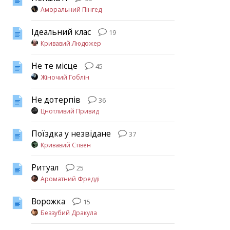
Аморальний Пінгед
Ідеальний клас
19
Кривавий Людожер
Не те місце
45
Жіночий Гоблін
Не дотерпів
36
Цнотливий Привид
Поїздка у незвідане
37
Кривавий Стівен
Ритуал
25
Ароматний Фредді
Ворожка
15
Беззубий Дракула