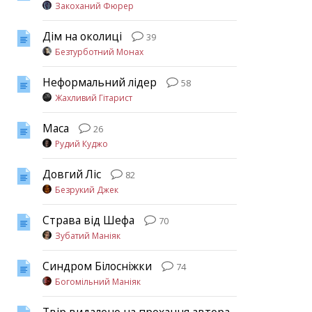
Закоханий Фюрер
Дім на околиці
39
Безтурботний Монах
Неформальний лідер
58
Жахливий Гітарист
Маса
26
Рудий Куджо
Довгий Ліс
82
Безрукий Джек
Страва від Шефа
70
Зубатий Маніяк
Синдром Білосніжки
74
Богомільний Маніяк