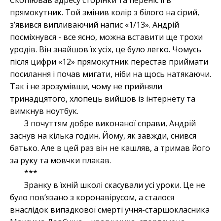
Скопіював адресу сторінки та переніс її в
прямокутник. Той змінив колір з білого на сірий,
з’явився випливаючий напис «1/13». Андрій
посміхнувся - все ясно, можна вставити ще трохи
уродів. Він знайшов їх усіх, це було легко. Чомусь
після цифри «12» прямокутник перестав приймати
посилання і почав мигати, ніби на щось натякаючи.
Так і не зрозумівши, чому не прийняли
тринадцятого, хлопець вийшов із інтернету та
вимкнув ноутбук.
З почуттям добре виконаної справи, Андрій
заснув на кілька годин. Йому, як завжди, снився
батько. Але в цей раз він не кашляв, а тримав його
за руку та мовчки плакав.
***
Зранку в їхній школі скасували усі уроки. Це не
було пов’язано з коронавірусом, а сталося
внаслідок випадкової смерті учня-старшокласника