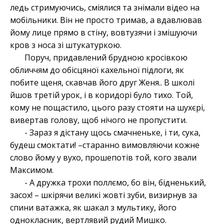
ледь стримуючись, сміялися та знімали відео на
мобільники. Він не просто тримав, а вдавлював
йому лице прямо в стіну, вовтузячи і змішуючи
кров з носа зі штукатуркою.
Поруч, придавлений брудною кросівкою
обличчям до обісцяної кахельної підлоги, як
побите щеня, скавчав його друг Женя.. В школі
йшов третій урок, і в коридорі було тихо. Той,
кому не пощастило, цього разу стояти на шухєрі,
вивертав голову, щоб нічого не пропустити.
- Зараз я дістану щось смачненьке, і ти, сука,
будеш смоктати! –старанно вимовляючи кожне
слово йому у вухо, прошепотів той, кого звали
Максимом.
- А дружка трохи поллємо, бо він, бідненький,
засох! – шкірячи великі жовті зуби, визирнув за
спини ватажка, як шакал з мультику, його
однокласник, вертлявий рудий Мишко.