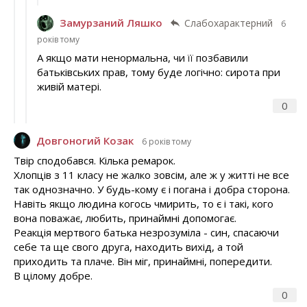
Замурзаний Ляшко
Слабохарактерний
6
років тому
А якщо мати ненормальна, чи її позбавили
батьківських прав, тому буде логічно: сирота при
живій матері.
0
Довгоногий Козак
6 років тому
Твір сподобався. Кілька ремарок.
Хлопців з 11 класу не жалко зовсім, але ж у житті не все
так однозначно. У будь-кому є і погана і добра сторона.
Навіть якщо людина когось чмирить, то є і такі, кого
вона поважає, любить, принаймні допомогає.
Реакція мертвого батька незрозуміла - син, спасаючи
себе та ще свого друга, находить вихід, а той
приходить та плаче. Він міг, принаймні, попередити.
В цілому добре.
0