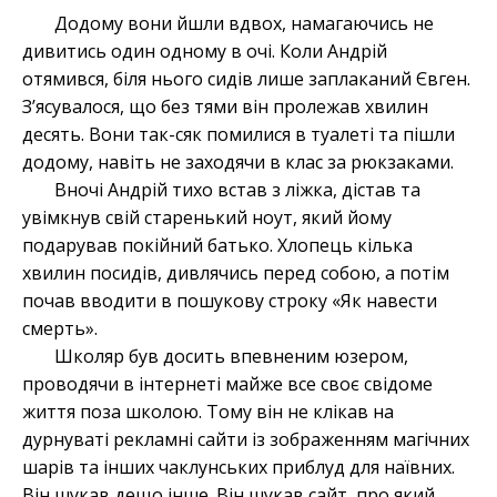
Додому вони йшли вдвох, намагаючись не
дивитись один одному в очі. Коли Андрій
отямився, біля нього сидів лише заплаканий Євген.
З’ясувалося, що без тями він пролежав хвилин
десять. Вони так-сяк помилися в туалеті та пішли
додому, навіть не заходячи в клас за рюкзаками.
Вночі Андрій тихо встав з ліжка, дістав та
увімкнув свій старенький ноут, який йому
подарував покійний батько. Хлопець кілька
хвилин посидів, дивлячись перед собою, а потім
почав вводити в пошукову строку «Як навести
смерть».
Школяр був досить впевненим юзером,
проводячи в інтернеті майже все своє свідоме
життя поза школою. Тому він не клікав на
дурнуваті рекламні сайти із зображенням магічних
шарів та інших чаклунських приблуд для наївних.
Він шукав дещо інше. Він шукав сайт, про який