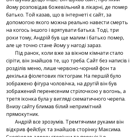
йому розповідав божевільний в лікарні, де помер
батько. Той казав, що в інтернеті є сайт, за
допомогою якого можна реально навести смерть
на когось іншого і врятувати батька. Тоді, три
роки тому, Андрій був ще малим і батько помер,
але це точно стане йому у нагоді зараз.
Під ранок, коли вже за вікном кімнати стало
сіріти, він знайшов те, що треба. Сайт без написів і
розділів меню, лише червоно-чорний фон та
декілька фіолетових піктограм. На першій було
зображено фігура чоловічка, на другій він був
зображений перенесеним стрілочкою у вогонь, а
третя іконка була у вигляді схематичного черепа.
Внизу сайту блимав білий непримітний
прямокутник.
Андрій все зрозумів. Тремтячими руками він
відкрив фейсбук та знайшов сторінку Максима.