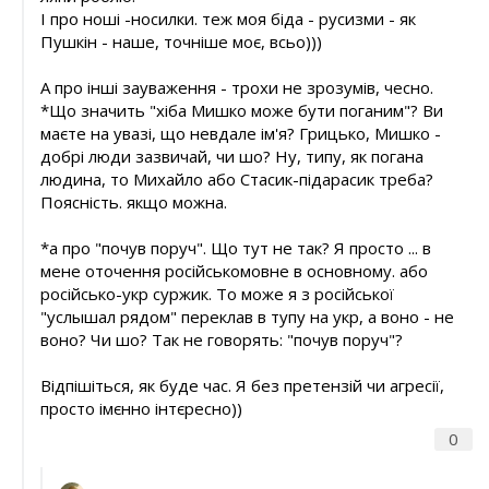
І про ноші -носилки. теж моя біда - русизми - як
Пушкін - наше, точніше моє, всьо)))
А про інші зауваження - трохи не зрозумів, чесно.
*Що значить "хіба Мишко може бути поганим"? Ви
маєте на увазі, що невдале ім'я? Грицько, Мишко -
добрі люди зазвичай, чи шо? Ну, типу, як погана
людина, то Михайло або Стасик-підарасик треба?
Поясність. якщо можна.
*а про "почув поруч". Що тут не так? Я просто ... в
мене оточення російськомовне в основному. або
російсько-укр суржик. То може я з російської
"услышал рядом" переклав в тупу на укр, а воно - не
воно? Чи шо? Так не говорять: "почув поруч"?
Відпішіться, як буде час. Я без претензій чи агресії,
просто імєнно інтєресно))
0