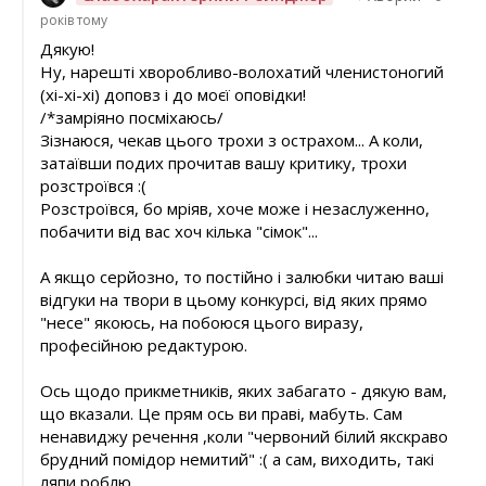
років тому
Дякую!
Ну, нарешті хворобливо-волохатий членистоногий
(хі-хі-хі) доповз і до моєї оповідки!
/*замріяно посміхаюсь/
Зізнаюся, чекав цього трохи з острахом... А коли,
затаївши подих прочитав вашу критику, трохи
розстроївся :(
Розстроївся, бо мріяв, хоче може і незаслуженно,
побачити від вас хоч кілька "сімок"...
А якщо серйозно, то постійно і залюбки читаю ваші
відгуки на твори в цьому конкурсі, від яких прямо
"несе" якоюсь, на побоюся цього виразу,
професійною редактурою.
Ось щодо прикметників, яких забагато - дякую вам,
що вказали. Це прям ось ви праві, мабуть. Сам
ненавиджу речення ,коли "червоний білий якскраво
брудний помідор немитий" :( а сам, виходить, такі
ляпи роблю.