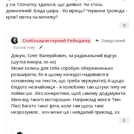
у сні. Спочатку здалося, що диявол. Чи хтось
демонічний. Бліда шкіра - бо мрець? Червона троянда -
кров? квітка на могилку?
0
Слабохарактерний Рейнджер
Замурзаний
6 років тому
Дякую, Олег Валерійович, за радикальний відгук
(шутка юмора, хє-хє)
Може колись для себе спробую обережненько
розширити, бо в цьому конкурсі надивився в
основному на тексти, що треба звужувати)) А щодо
блідого незнайомця - я полюбляю такі штуки типу не
пойми шо ..без конкретики, щоб самому додумувати.
Мені від такого моторошно. Наприклад мені в Твін
Піксі багато такої фігні, коли там щось таке
незрозуміле... хоч може це і невдалий приклад, хз.
0