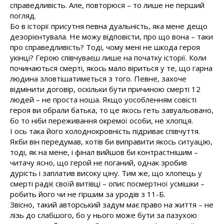
справедливість. Але, повторюся – то лише не перший
погляд.
Бо в історії присутня певна дуальність, яка мене дещо
дезорієнтувала. Не можу відповісти, про що вона – таки
про справедливість? Тоді, чому мені не шкода героя
укінці? Герою співчуваєш лише на початку історії. Коли
починаються смерті, якось мало віриться у те, що гарна
людина зловтішатиметься з того. Певне, захоче
відмінити договір, оскільки бути причиною смерті 12
людей – не проста ноша. Якщо уособленням совісті
героя ви обрали батька, то це якось геть завуальовано,
бо то ніби переживання окремої особи, не хлопця.
І ось така його холоднокровність підриває співчуття.
Якби він передумав, хотів би виправити якось ситуацію,
тоді, як на мене, і фінал вийшов би контрастнішим –
читачу ясно, що герой не поганий, однак зробив
дурість і заплатив високу ціну. Тим же, що хлопець у
смерті радіє своїй витівці – опис посмертної усмішки –
робить його чи не гіршим за уродів з 11-Б.
Звісно, такий авторський задум має право на життя – не
лізь до слабшого, бо у нього може бути за пазухою