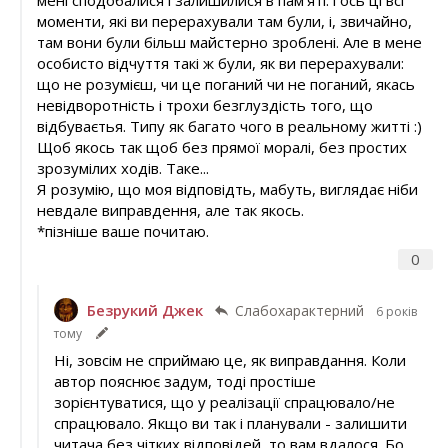
моменти, які ви перерахували там були, і, звичайно,
там вони були більш майстерно зроблені. Але в мене
особисто відчуття такі ж були, як ви перерахували:
що не розумієш, чи це поганий чи не поганий, якась
невідворотність і трохи безглуздість того, що
відбуваєтья. Типу як багато чого в реальному житті :)
Щоб якось так щоб без прямої моралі, без простих
зрозумілих ходів. Таке...
Я розумію, що моя відповідть, мабуть, виглядає ніби
невдале виправдення, але так якось.
*пізніше ваше почитаю.
0
Безрукий Джек
Слабохарактерний
6 років
тому
Ні, зовсім не сприймаю це, як виправдання. Коли
автор пояснює задум, тоді простіше
зорієнтуватися, що у реалізації спрацювало/не
спрацювало. Якщо ви так і планували - залишити
читача без чітких відповідей, то вам вдалося. Бо