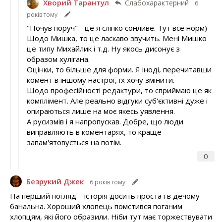
Хворий Тарантул
Слабохарактерний
6
років тому
"Почув поруч" - це я сліпко сонливе. Тут все норм)
Щодо Мишка, то це ласкаво звучить. Мені Мишко
це типу Михайлик і т.д. Ну якось дисонує з
образом хулігана.
Оцінки, то більше для форми. Я іноді, перечитавши
комент в іншому настрої, їх хочу змінити.
Щодо професійності редактури, то сприймаю це як
комплімент. Але реально відгуки суб'єктивні дуже і
опираються лише на моє якесь уявлення.
А русизмів і я напропускав. Добре, що люди
виправляють в коментарях, то краще
запам'ятовується на потім.
0
Безрукий Джек
6 років тому
На перший погляд – історія досить проста і в дечому
банальна. Хороший хлопець помстився поганим
хлопцям, які його образили. Ніби тут має торжествувати