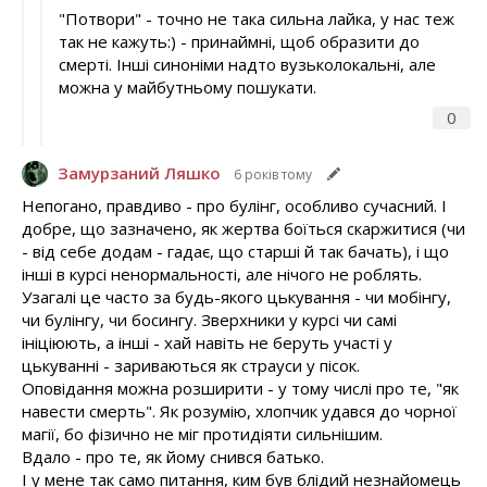
"Потвори" - точно не така сильна лайка, у нас теж
так не кажуть:) - принаймні, щоб образити до
смерті. Інші синоніми надто вузьколокальні, але
можна у майбутньому пошукати.
0
Замурзаний Ляшко
6 років тому
Непогано, правдиво - про булінг, особливо сучасний. І
добре, що зазначено, як жертва боїться скаржитися (чи
- від себе додам - гадає, що старші й так бачать), і що
інші в курсі ненормальності, але нічого не роблять.
Узагалі це часто за будь-якого цькування - чи мобінгу,
чи булінгу, чи босингу. Зверхники у курсі чи самі
ініціюють, а інші - хай навіть не беруть участі у
цькуванні - зариваються як страуси у пісок.
Оповідання можна розширити - у тому числі про те, "як
навести смерть". Як розумію, хлопчик удався до чорної
магії, бо фізично не міг протидіяти сильнішим.
Вдало - про те, як йому снився батько.
І у мене так само питання, ким був блідий незнайомець