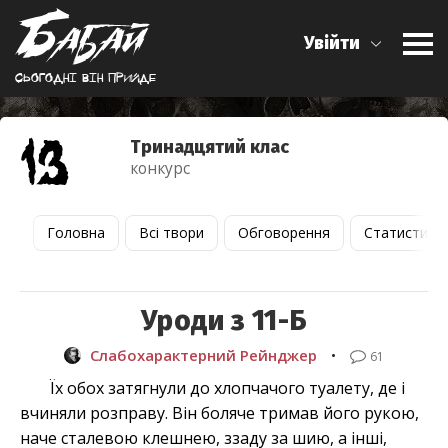
Увійти
Сьогоднi вiн прийде
Тринадцятий клас
конкурс
Головна
Всі твори
Обговорення
Статистика
Уроди з 11-Б
Слабохарактерний Рейнджер
•
61
Їх обох затягнули до хлопчачого туалету, де і
вчиняли розправу. Він боляче тримав його рукою,
наче сталевою клешнею, ззаду за шию, а інші,