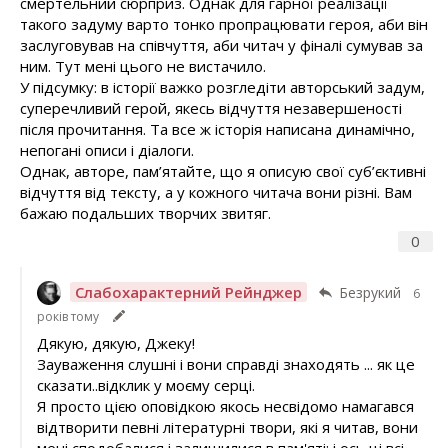
смертельний сюрприз. Однак для гарної реалізації
такого задуму варто тонко пропрацювати героя, аби він
заслуговував на співчуття, аби читач у фіналі сумував за
ним. Тут мені цього не вистачило.
У підсумку: в історії важко розгледіти авторський задум,
суперечливий герой, якесь відчуття незавершеності
після прочитання. Та все ж історія написана динамічно,
непогані описи і діалоги.
Однак, авторе, пам’ятайте, що я описую свої суб’єктивні
відчуття від тексту, а у кожного читача вони різні. Вам
бажаю подальших творчих звитяг.
0
Слабохарактерний Рейнджер
Безрукий
6
років тому
Дякую, дякую, Джеку!
Зауваження слушні і вони справді знаходять ... як це
сказати..відклик у моєму серці.
Я просто цією оповідкою якось несвідомо намагався
відтворити певні літературні твори, які я читав, вони
мені сподобалися і залишилися в пам'яті: і ось ці всі