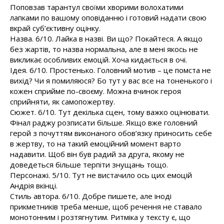
Поповзав тарантул своїми хворими волохатими
лапками по вашому оповіданню і готовий надати свою
вкрай суб’єктивну оцінку.
Назва. 6/10. Лайка в назві. Ви що? Покайтеся. А якщо
без жартів, то назва нормальна, але в мені якось не
викликає особливих емоцій. Хоча кидається в очі.
Ідея. 6/10. Простенько. Головний мотив – це помста не
вихід? Чи я помиляюся? Бо тут у вас все на тоненького і
кожен сприйме по-своєму. Можна вчинок героя
сприйняти, як самопожертву.
Сюжет. 6/10. Тут декілька сцен, тому важко оцінювати.
Фінал раджу розписати більше. Якщо вже головний
герой з почуттям виконаного обов’язку приносить себе
в жертву, то на такий емоційний момент варто
надавити. Щоб він був радий за друга, якому не
доведеться більше терпіти знущань тощо.
Персонажі. 5/10. Тут не вистачило ось цих емоцій
Андрія вкінці.
Стиль автора. 6/10. Добре пишете, але іноді
прикметників треба менше, щоб речення не ставало
монотонним і розтягнутим. Ритміка у тексту є, що