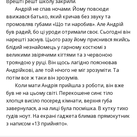
Врешті решт школу закрили.
Андрій не спав ночами. Йому повсюди
ввижався батько, який кричав без звуку та
промовляв губами «Що ти наробив». Але Андрій
був радий, бо ці уроди отримали своє. Сьогодні він
нарешті заснув. Цього разу йому приснився якийсь
блідий незнайомець у гарному костюмі з
великими звірячими кігтями та з червоною
трояндою у руці. Він щось лагідно пояснював
Андрійкові, але той нічого не міг зрозуміти. Та
потім все ж таки він зрозумів.
Коли мати Андрія прийшла з роботи, він вже
був не на цьому світі. Перекошене синє тіло
хлопця висіло посеред кімнати, верхня губа
завернулася, а на лиці була посмішка. В кутку тихо
гудів ноут. На екрані гаджета блимав прямокутник
з написом «13 прийнято».