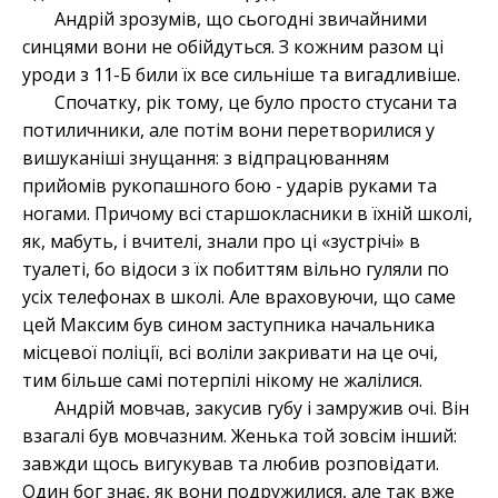
Андрій зрозумів, що сьогодні звичайними
синцями вони не обійдуться. З кожним разом ці
уроди з 11-Б били їх все сильніше та вигадливіше.
Спочатку, рік тому, це було просто стусани та
потиличники, але потім вони перетворилися у
вишуканіші знущання: з відпрацюванням
прийомів рукопашного бою - ударів руками та
ногами. Причому всі старшокласники в їхній школі,
як, мабуть, і вчителі, знали про ці «зустрічі» в
туалеті, бо відоси з їх побиттям вільно гуляли по
усіх телефонах в школі. Але враховуючи, що саме
цей Максим був сином заступника начальника
місцевої поліції, всі воліли закривати на це очі,
тим більше самі потерпілі нікому не жалілися.
Андрій мовчав, закусив губу і замружив очі. Він
взагалі був мовчазним. Женька той зовсім інший:
завжди щось вигукував та любив розповідати.
Один бог знає, як вони подружилися, але так вже