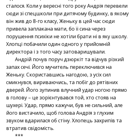
сталося. Коли у вересні того року Андрія перевели
сюди зі спецшколи при дитячому будинку, в якому
він жив до 8-го класу, Женьку в цей час сюди
привела заплакана мати, бо її сина через
порушення психіки не хотіли брати ні в яку школу.
Хлопці побачили один одного у прийомній
директора і з того часу затоваришували.
Андрій почув поруч дзюркіт та відчув різкий
запах сечі. Його мучитель переключився на
Женьку. Скориставшись нагодою, з усіх сил
смикнувся, вириваючись, та побіг до рятівних
дверей. Його зупинив влучний удар ногою прямо
в голову – це зорієнтувався той, хто стояв на
шухері. Удар, прямо кажучи, був не сильний, але
його вистачило, щоб голова Андрія з глухим
звуком вдарилася об стіну. Хлопець захрипів та
втратив свідомість.
***