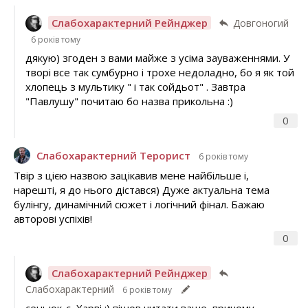
Слабохарактерний Рейнджер
Довгоногий
6 років тому
дякую) згоден з вами майже з усіма зауваженнями. У
творі все так сумбурно і трохе недоладно, бо я як той
хлопець з мультику " і так сойдьот" . Завтра
"Павлушу" почитаю бо назва прикольна :)
0
Слабохарактерний Терорист
6 років тому
Твір з цією назвою зацікавив мене найбільше і,
нарешті, я до нього дістався) Дуже актуальна тема
булінгу, динамічний сюжет і логічний фінал. Бажаю
авторові успіхів!
0
Слабохарактерний Рейнджер
Слабохарактерний
6 років тому
сеньюк-с, Харві :) пішов читати ваше, причому