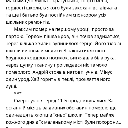
Максима Довбуша – красунчика, спортсмена,
гордості школи, в якого були закохані всі дівчата
та ще і батько був постійним спонсором усіх
шкільних ремонтів.
Максим помер на першому уроці, просто за
партою. Горлом пішла кров, він почав задихатися,
через кілька хвилин зупинилося серце. Його тіло зі
школи виносили медики. З накритих якоюсь
брудною ковдрою носилок, виглядала біла рука,
через цупку тканину проглядався ніс та чоло
померлого. Андрій стояв в натовпі учнів. Мінус
один урод. Хай горить в пеклі, прокляття його
душі.
***
Смерті учнів серед 11-Б продовжувалися. За
останній місяць за дивних обставин померло ще
одинадцять хлопців їхньої школи. Тепер майже
кожного дня в їх маленькому місті були похорони...