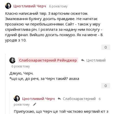
Цнотливий Черч
6 років тому
Класно написаний твір. З вартісним сюжетом.
Змалювання булінгу досить правдиве. Не нагнітає
прозаїкою чи перебільшеннями. Сайт - також у міру
сприйнятлива річ. І розплата за надану ним послугу -
гідний фінал. Вийшло досить похмуро. Як на мене - 8
уродів з 10.
0
Слабохарактерний Рейнджер
Цнотливий
6 років тому
Дякую, Черч.
*що це, до речі, за Черч такий? ахаха
0
Цнотливий Черч
Слабохарактерний
6
років тому
Припускаю, що Черч це той частково мертвий кіт з