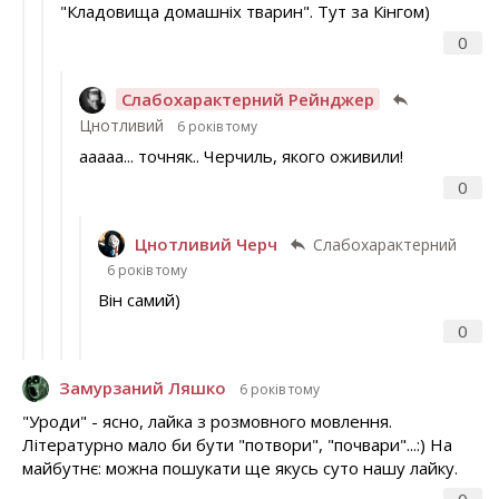
"Кладовища домашніх тварин". Тут за Кінгом)
0
Слабохарактерний Рейнджер
Цнотливий
6 років тому
ааааа... точняк.. Черчиль, якого оживили!
0
Цнотливий Черч
Слабохарактерний
6 років тому
Він самий)
0
Замурзаний Ляшко
6 років тому
"Уроди" - ясно, лайка з розмовного мовлення.
Літературно мало би бути "потвори", "почвари"...:) На
майбутнє: можна пошукати ще якусь суто нашу лайку.
0