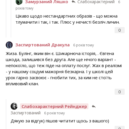
Замурзаний Ляшко
Слабохарактерний
6
років тому
Цікаво щодо нестандартних образів - що можна
тлумачити і так, і так. Плюс у нечисті безліч личин.
0
Заспиртований Дракула
6 років тому
Жиза. Булінг, яким він є. Шикарнюча історія, . Євгена
шкода, залишився без друга. Але ще нічого варіант -
непокоїло, що теж піде на оплату послуг. Жах в реалізмі
- у нашому соціумі мажорня безкарна. І у школі цей
урок гарно засвоює - гнобити тих, за ким не стоїть
впливовий клан.
0
Слабохарактерний Рейнджер
Заспиртований
6 років тому
Дякую за відгук) пішов читатит щось з вашого)
0