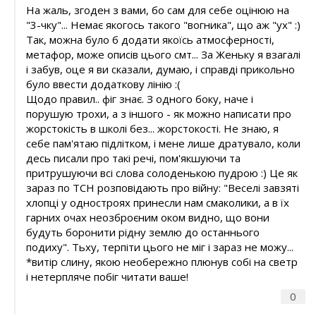
На жаль, згоден з вами, бо сам для себе оцінюю на
"3-чку"... Немає якогось такого "вогника", що аж "ух" :)
Так, можна було б додати якоїсь атмосферності,
метафор, може описів цього смт... За Женьку я взагалі
і забув, оце я ви сказали, думаю, і справді прикольно
було ввести додаткову лінію :(
Щодо правил.. фіг знає. З одного боку, наче і
порушую трохи, а з іншого - як можно написати про
жорстокість в школі без... жорстокості. Не знаю, я
себе пам'ятаю підлітком, і мене лише дратувало, коли
десь писали про такі речі, пом'якшуючи та
притрушуючи всі слова солоденькою пудрою :) Це як
зараз по ТСН розповідають про війну: "Веселі завзяті
хлопці у одностроях принесли нам смаколики, а в їх
гарних очах неозброєним оком видно, що вони
будуть боронити рідну землю до останнього
подиху". Тьху, терпіти цього не міг і зараз не можу...
*витір слину, якою необережно плюнув собі на светр
і нетерпляче побіг читати ваше!
0