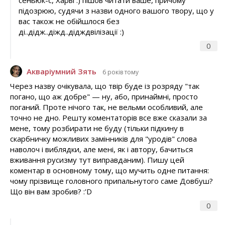
підозрюю, судячи з назви одного вашого твору, що у
вас також не обійшлося без
ді..дідж..діжд..дідждвілізації :)
0
Акваріумний Зять
6 років тому
Через назву очікувала, що твір буде із розряду "так
погано, що аж добре" — ну, або, принаймні, просто
поганий. Проте нічого так, не вельми особливий, але
точно не дно. Решту коментаторів все вже сказали за
мене, тому розбирати не буду (тільки підкину в
скарбничку можливих замінників для "уродів" слова
наволоч і виблядки, але мені, як і автору, бачиться
вживання русизму тут виправданим). Пишу цей
коментар в основному тому, що мучить одне питання:
чому прізвище головного припальнутого саме Довбуш?
Що він вам зробив? :'D
0