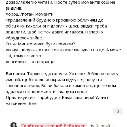
дозволяє легко читати. Проте супер моментів собі не
виділив.
Хороші/погані моменти.
«придавлений брудною кросівкою обличчям до
обісцяної кахельної підлоги» - щось звідси треба
видалити, щоб не так довго читалося. Напевно
«брудною» зайве.
От як Мишко може бути поганим?
«почув поруч» - хтось точно вже вказував на це. А може
і ні, тому вставлю.
«носилок» - ноші краще.
Висновки. Трохи недотягнули. Хотілося б більше опису
емоцій, щоб вдало розкрили відчуття, почуття
головного героя. Бо ви бачили в коментах, що не всім
вдалося співпереживати і відчути героя.
Практикуйтеся і прибуде з Вами сила пера! Удачі і
натхнення Вам!
0
Слабохарактерний Рейнджер
Хворий
6