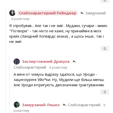
Слабохарактерний Рейнджер
Замурзаний
6 років тому
Я спробував... Але так і не зміг.. Мудаки, сучари - мимо.
"Потвори" - так ніхто не каже, ну принаймні в моїх
краях (Західний Хогвардс ахаха) , а щось інше.. так і
не зміг.
0
Заспиртований Дракула
Слабохарактерний
6 років тому
А мені от чомусь відразу здалося, що Уроди -
зацензурені Уйо*ки. Ну, Мудили ще більш-менш.
Але Уроди інтригують двозначним трактуванням.
0
Замурзаний Ляшко
Слабохарактерний
6
років тому