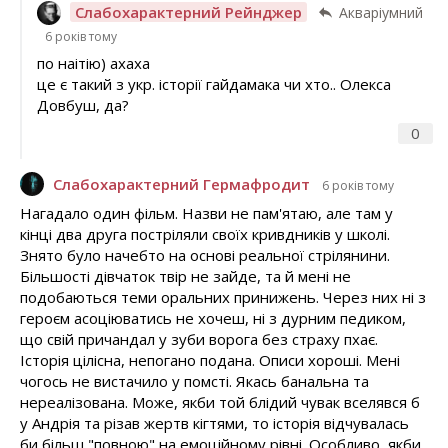
Слабохарактерний Рейнджер
Акваріумний
6 років тому
по наітію) ахаха
це є такий з укр. історії гайдамака чи хто.. Олекса
Довбуш, да?
0
Слабохарактерний Гермафродит
6 років тому
Нагадало один фільм. Назви не пам'ятаю, але там у
кінці два друга постріляли своїх кривдників у школі.
Знято було начебто на основі реальної стрілянини.
Більшості дівчаток твір не зайде, та й мені не
подобаються теми оральних принижень. Через них ні з
героєм асоціюватись не хочеш, ні з дурним педиком,
що свій причандал у зуби ворога без страху пхає.
Історія цілісна, непогано подана. Описи хороші. Мені
чогось не вистачило у помсті. Якась банальна та
нереалізована. Може, якби той блідий чувак вселявся б
у Андрія та різав жертв кігтями, то історія відчувалась
би більш "повною" на емоційному рівні. Особливо, якби