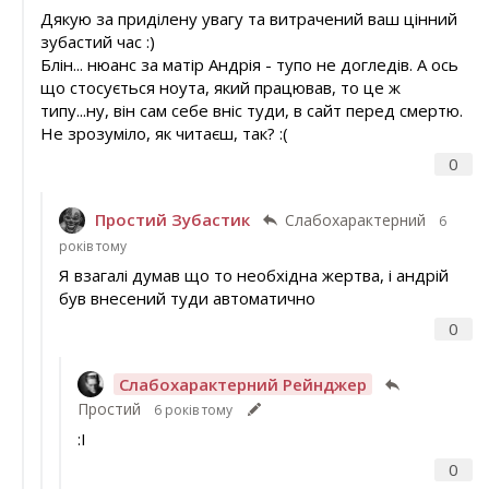
Дякую за приділену увагу та витрачений ваш цінний
зубастий час :)
Блін... нюанс за матір Андрія - тупо не догледів. А ось
що стосується ноута, який працював, то це ж
типу...ну, він сам себе вніс туди, в сайт перед смертю.
Не зрозуміло, як читаєш, так? :(
0
Простий Зубастик
Слабохарактерний
6
років тому
Я взагалі думав що то необхідна жертва, і андрій
був внесений туди автоматично
0
Слабохарактерний Рейнджер
Простий
6 років тому
:І
0