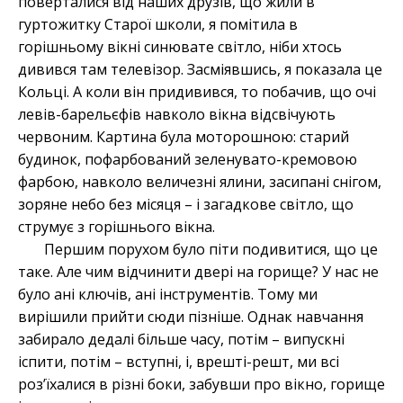
поверталися від наших друзів, що жили в
гуртожитку Старої школи, я помітила в
горішньому вікні синювате світло, ніби хтось
дивився там телевізор. Засміявшись, я показала це
Кольці. А коли він придивився, то побачив, що очі
левів-барельєфів навколо вікна відсвічують
червоним. Картина була моторошною: старий
будинок, пофарбований зеленувато-кремовою
фарбою, навколо величезні ялини, засипані снігом,
зоряне небо без місяця – і загадкове світло, що
струмує з горішнього вікна.
Першим порухом було піти подивитися, що це
таке. Але чим відчинити двері на горище? У нас не
було ані ключів, ані інструментів. Тому ми
вирішили прийти сюди пізніше. Однак навчання
забирало дедалі більше часу, потім – випускні
іспити, потім – вступні, і, врешті-решт, ми всі
роз’їхалися в різні боки, забувши про вікно, горище