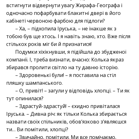
встигнути відвернути увагу Жирафа-Географа і
одночасно пофарбувати блакитні двері в його
кабінеті червоною фарбою для підлоги?
– Ха, – підхопила Іруська, – не інакше як з
тобою був ще хтось. І я навіть знаю, хто. Вже після
стількох років міг би й признатися!
Подумки хіхікнувши, я підійшла до збудженої
компанії. І, треба визнати, вчасно: Колька якраз
збирався пролити світло на ту давню історію.
– Здоровенькі були! – я поставила на стіл
пляшку шампанського.
– О, привіт! – загули у відповідь хлопці. – Ти як
тут опинилася?
– Здрастуй-здрастуй! – єхидно привіталася
Іруська. – Дивна річ: як тільки Колька збирається
назвати своїх спільників, обов’язково з’являєшся
ти… Ви помітили, хлопці?
– Звичайно, помітили. Ми все помічаємо,