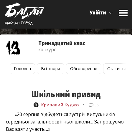
Увійти
Завжди поряд
Тринадцятий клас
конкурс
Головна
Всі твори
Обговорення
Статистика
Шкільний привид
Кривавий Куджо
•
35
«20 серпня відбудеться зустріч випускників
середньої загальноосвітньої школи… Запрошуємо
Вас взяти участь…»