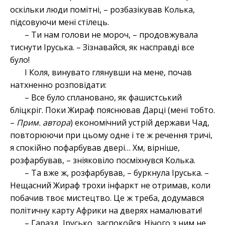
оскільки люди помітні, – розбазікував Колька,
підсовуючи мені стілець.
– Ти нам голови не мороч, – продовжувала
тиснути Іруська. – Зізнавайся, як насправді все
було!
І Коля, винувато глянувши на мене, почав
натхненно розповідати:
– Все було сплановано, як фашистський
бліцкріг. Поки Жираф пояснював Дарці (мені тобто.
–
Прим. автора
) економічний устрій держави Чад,
повторюючи при цьому одне і те ж речення тричі,
я спокійно пофарбував двері… Хм, вірніше,
розфарбував, – зніяковіло посміхнувся Колька.
– Та вже ж, розфарбував, – буркнула Іруська. –
Нещасний Жираф трохи інфаркт не отримав, коли
побачив твоє мистецтво. Це ж треба, додумався
політичну карту Африки на дверях намалювати!
– Гаразд, Ірусько, заспокойся. Нічого з ним не