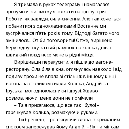
Я тримала в руках телеграму і намагалася
зрозуміти, чи зможу я поїхати на цю зустріч.
Роботи, як завжди, сила-силенна. Але так хочеться
побачитися з однокласниками! Востаннє ми
зустрічалися п’ять років тому. Відтоді багато чого
змінилося… От би поговорити! Отже, вирішено:
беру відпустку за свій рахунок на кілька днів, і
швидкий поїзд несе мене в рідні місця.
Вирішивши перекусити, я пішла до вагона-
ресторану. Сіла біля вікна, оглянулась навколо і від
подиву трохи не впала зі стільця: в іншому кінці
вагона за столиком сиділи Колька, Андрій та
Іруська, мої однокласники і друзі. Жваво
розмовляючи, мене вони не помічали.
– Та я присягаюся, що все так і було! –
гарячкував Колька, розмахуючи руками.
– Ти брешеш, – розтягуючи слова, з крижаним
спокоєм заперечував йому Андрій. – Як ти міг сам