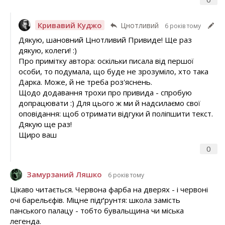
Кривавий Куджо
Цнотливий
6 років тому
Дякую, шановний Цнотливий Привиде! Ще раз
дякую, колеги! :)
Про примітку автора: оскільки писала від першої
особи, то подумала, що буде не зрозуміло, хто така
Дарка. Може, й не треба роз'яснень.
Щодо додавання трохи про привида - спробую
допрацювати :) Для цього ж ми й надсилаємо свої
оповідання: щоб отримати відгуки й поліпшити текст.
Дякую ще раз!
Щиро ваш
0
Замурзаний Ляшко
6 років тому
Цікаво читається. Червона фарба на дверях - і червоні
очі барельєфів. Міцне підґрунтя: школа замість
панського палацу - тобто бувальщина чи міська
легенда.