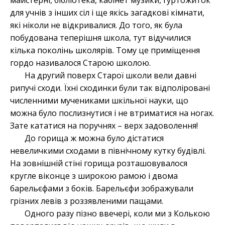
майстерні, бібліотека, кабінет музики, гуртожиток
для учнів з інших сіл і ще якісь загадкові кімнати,
які ніколи не відкривалися. До того, як була
побудована теперішня школа, тут відучилися
кілька поколінь школярів. Тому це приміщення
гордо називалося Старою школою.
На другий поверх Старої школи вели давні
рипучі сходи. Їхні сходинки були так відполіровані
численними мучениками шкільної науки, що
можна було послизнутися і не втриматися на ногах.
Зате кататися на поручнях – верх задоволення!
До горища ж можна було дістатися
невеличкими сходами в північному кутку будівлі.
На зовнішній стіні горища розташовувалося
кругле віконце з широкою рамою і двома
барельєфами з боків. Барельєфи зображували
грізних левів з роззявленими пащами.
Одного разу пізно ввечері, коли ми з Колькою