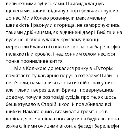
величезними зубиськами. Привид клацнув
щелепами, завив, відкинув портфельчик і рушив
до нас. Ми з Колею розвинули максимальну
швидкість і рвонули з горища, не заморочуючись
такими дрібницями, як відчинені двері. Вибігши на
вулицю, я обернулася: у круглому віконці
мерехтіли блакитні сполохи світла, очі барельєфів
палахкотіли кров’ю, і над сонним селом неслося
тонке пронизливе виття…
Ми з Колькою дочекалися ранку в «Гуторі»:
пам’ятаєте ту кав’ярню поруч з готелем? Пили – і
не п’яніли; намагалися втопити свій страх у вині,
але тільки тверезішали. Вранці, повернувшись
додому, почула розповіді сусідів про те, як щось
бешкетувало в Старій школі й повибивало всі
шибки. Намагаючись вгамувати тремтіння в
колінах, я все ж пішла поглянути на будівлю: вона
зяяла сліпими очицями вікон, а фасад і барельєфи