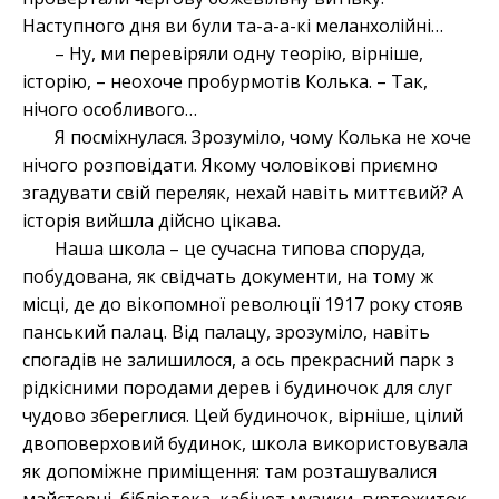
Наступного дня ви були та-а-а-кі меланхолійні…
– Ну, ми перевіряли одну теорію, вірніше,
історію, – неохоче пробурмотів Колька. – Так,
нічого особливого…
Я посміхнулася. Зрозуміло, чому Колька не хоче
нічого розповідати. Якому чоловікові приємно
згадувати свій переляк, нехай навіть миттєвий? А
історія вийшла дійсно цікава.
Наша школа – це сучасна типова споруда,
побудована, як свідчать документи, на тому ж
місці, де до вікопомної революції 1917 року стояв
панський палац. Від палацу, зрозуміло, навіть
спогадів не залишилося, а ось прекрасний парк з
рідкісними породами дерев і будиночок для слуг
чудово збереглися. Цей будиночок, вірніше, цілий
двоповерховий будинок, школа використовувала
як допоміжне приміщення: там розташувалися