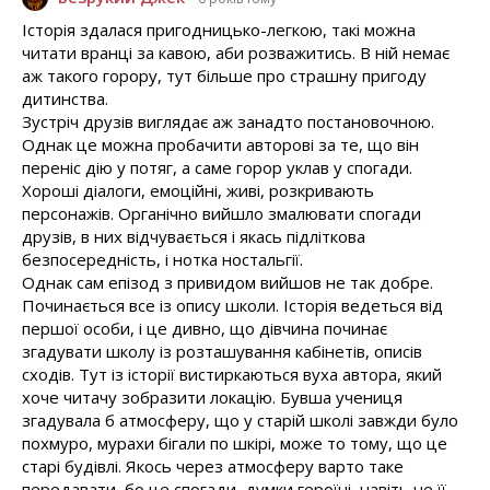
Історія здалася пригодницько-легкою, такі можна
читати вранці за кавою, аби розважитись. В ній немає
аж такого горору, тут більше про страшну пригоду
дитинства.
Зустріч друзів виглядає аж занадто постановочною.
Однак це можна пробачити авторові за те, що він
переніс дію у потяг, а саме горор уклав у спогади.
Хороші діалоги, емоційні, живі, розкривають
персонажів. Органічно вийшло змалювати спогади
друзів, в них відчувається і якась підліткова
безпосередність, і нотка ностальгії.
Однак сам епізод з привидом вийшов не так добре.
Починається все із опису школи. Історія ведеться від
першої особи, і це дивно, що дівчина починає
згадувати школу із розташування кабінетів, описів
сходів. Тут із історії вистиркаються вуха автора, який
хоче читачу зобразити локацію. Бувша учениця
згадувала б атмосферу, що у старій школі завжди було
похмуро, мурахи бігали по шкірі, може то тому, що це
старі будівлі. Якось через атмосферу варто таке
передавати, бо це спогади, думки героїні, навіть не її