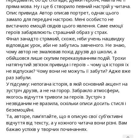
пряма мова. Ну і це б створило певний настрій у читача.
Опис привида. Автор описав портрет, однак цього
замало для передачі настрою. Мені особисто не
вистачило емоцій свідків цього явлення. Саме емоції
героїв забарвлюють страшний образ у страх.
Фінал занадто стрімкий, схоже, ніби учень нашвидку
відповідає урок, аби не забутись завченого. Не знаю,
чому автор не змалював похід друзів до школи, а
обійшовся лише скупим переказуванням подій. Трохи
натягнутий зв'язок привида і героїв – чому ця історія їх
не відпускає? Чому вони не можуть її забути? Адже вже
раз забули.
У підсумку: непогана історія, в якій основний акцент на
зустріч друзів, а не на горор. Забракло атмосфери,
якогось відчуття тривоги за героїв. Зустріч з
незвіданим не вразила, оскільки описи досить стислі і
беземоційні.
Та, авторе, пам’ятайте, що я описую свої суб’єктивні
відчуття від тексту, а у кожного читача вони різні. Вам
бажаю успіхів у творчих починаннях.
0