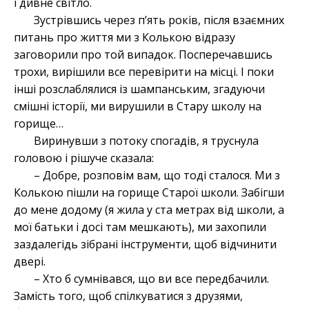
і дивне світло.
Зустрівшись через п’ять років, після взаємних
питань про життя ми з Колькою відразу
заговорили про той випадок. Посперечавшись
трохи, вирішили все перевірити на місці. І поки
інші розслаблялися із шампанським, згадуючи
смішні історії, ми вирушили в Стару школу на
горище…
Виринувши з потоку спогадів, я труснула
головою і рішуче сказала:
– Добре, розповім вам, що тоді сталося. Ми з
Колькою пішли на горище Старої школи. Забігши
до мене додому (я жила у ста метрах від школи, а
мої батьки і досі там мешкають), ми захопили
заздалегідь зібрані інструменти, щоб відчинити
двері.
– Хто б сумнівався, що ви все передбачили.
Замість того, щоб спілкуватися з друзями,