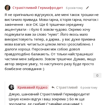
Страхітливий Гермафродит
6 років тому
Я не оригінально відгукуюся, але мені також трошки не
вистачило привида. Мова гарна, історія гарна, початок і
закінчення - все ОК. Ще б трішечки серединку
акцентувати - і було б зовсім чудово. Окремо хочу
подякувати вам за слово "нумо". Його якось мало
використовують тепер, а дарма... у вас дуже приємна
мова взагалі. читається цілком легко і розслаблено. І
діалоги хороші. Персонажі між собою доволі
правдоподібно балакають. От тільки найстрашнішої
частини мені забракло. Зовсім трішечки. Думаю, якщо
автор зверне увагу, то наступного разу буде просто
бомбезне оповідання :)
0
Кривавий Куджо
Страхітливий
6 років тому
Дякую, шановний Страхітливий Гермафродите!
Ціную кожен відгук і ваш зокрема :) Бо як ще
зрозуміти, де схибив! Ставаймо кращими! :)