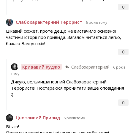
0
Слабохарактерний Терорист
6 років тому
Цікавий сюжет, проте дещо не вистачило основної
частини історії про привида. Загалом читається легко,
бажаю Вам успіхів!
0
Кривавий Куджо
Слабохарактерний
6 років
тому
Дякую, вельмишановний Слабохарактерний
Терористе! Постараюся прочитати ваше оповідання
:)
0
Цнотливий Привид
6 років тому
Вітаю!
Прочитав оповідання і відзначив для себе деякі