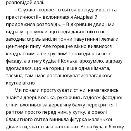
розповідай далі.
– Слухаю і корюся, о світоч розсудливості та
практичності! – вклонилася я Андрієві й
продовжила розповідь. – Відкривши двері, ми
відразу зрозуміли, що сюди давно ніхто не
заходив: скрізь висіли тонни павутиння і лежали
центнери пилу. Але горищне вікно виявилося
квадратним, а не круглим! І знаходилося не з
фасаду, а з тилу будівлі! Колька, зрозуміло, відразу
здогадався, що на горищі є ще одна кімната,
таємна; там і має розташовуватися загадкове
кругле вікно.
Ми почали простукувати стіни, намагаючись
знайти двері. Колька, рухаючись вздовж фасадної
стіни, вхопився за дерев’яну балку перекриття. І
раптом просто перед ним, у кутку, в ореолі
блакитного світла виникла фігурка маленької
дівчинки, яка стояла на колінах. Вона була в білому