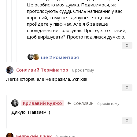
Це особисто моя думка. Подивимося, як
проголосують судді. Стиль написання у вас
хороший, тому не здивуюся, якщо ви
пройдете у півфінал. Але я б за ваше
оповідання не голосував. Проте, хто я такий,
щоб вирішувати? Просто поділився думкою.
0
ще 2 коментаря
Сонливий Термінатор
6 років тому
Легка історія, але не вразила. Успіхів!
0
Кривавий Куджо
Сонливий
6 років тому
Дякую! Навзаєм :)
0
Безрукий Джек
6 років тому