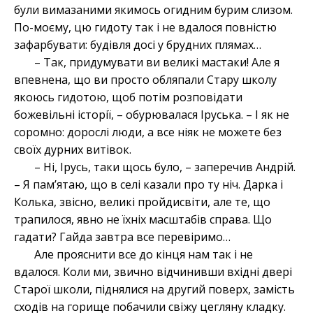
були вимазаними якимось огидним бурим слизом.
По-моєму, цю гидоту так і не вдалося повністю
зафарбувати: будівля досі у брудних плямах…
– Так, придумувати ви великі мастаки! Але я
впевнена, що ви просто обляпали Стару школу
якоюсь гидотою, щоб потім розповідати
божевільні історії, – обурювалася Іруська. – І як не
соромно: дорослі люди, а все ніяк не можете без
своїх дурних витівок.
– Ні, Ірусь, таки щось було, – заперечив Андрій.
– Я пам’ятаю, що в селі казали про ту ніч. Дарка і
Колька, звісно, великі пройдисвіти, але те, що
трапилося, явно не їхніх масштабів справа. Що
гадати? Гайда завтра все перевіримо…
Але прояснити все до кінця нам так і не
вдалося. Коли ми, звично відчинивши вхідні двері
Старої школи, піднялися на другий поверх, замість
сходів на горище побачили свіжу цегляну кладку.