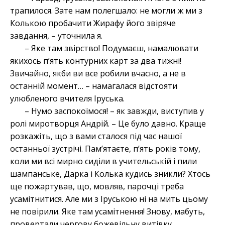
трапилося. Зате нам полегшало: не могли ж ми з
Колькою пробачити Жирафу його звіряче
завдання, – уточнила я.
– Яке там звірство! Подумаєш, намалювати
якихось п’ять контурних карт за два тижні!
Звичайно, якби ви все робили вчасно, а не в
останній момент… – намагалася відстояти
улюбленого вчителя Іруська.
– Нумо заспокоїмося! – як завжди, виступив у
ролі миротворця Андрій. – Це було давно. Краще
розкажіть, що з вами сталося під час нашої
останньої зустрічі. Пам’ятаєте, п’ять років тому,
коли ми всі мирно сиділи в учительській і пили
шампанське, Дарка і Колька кудись зникли? Хтось
ще пожартував, що, мовляв, парочці треба
усамітнитися. Але ми з Іруською ні на мить цьому
не повірили. Яке там усамітнення! Знову, мабуть,
провертали чергову божевільну витівку.