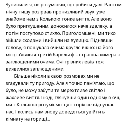
Зупинилися, не розуміючи, що робити далі. Раптом
нічну тишу розірвав пронизливий звук: уже
знайоме нам з Колькою тонке виття. Але воно
було приглушеним, доносилося наче здалеку, а
потім поступово стихло. Приголомшені, ми тихо
зійшли сходами і вийшли на вулицю. Піднявши
голову, я пошукала очима кругле вікно: на його
місці з’явився третій барельєф – страшна химера з
заплющеними очима. Очі грізних левів теж
виявилися заплющеними.
Більше ніколи в своїх розмовах ми не
згадували ту пригоду. Але я точно пам’ятаю, що
було, не можу забути те мерехтливе світло і
жахливе виття. Іноді, глянувши один одному в очі,
ми з Колькою розуміємо: ця історія не відпускає
нас. І колись нам знову доведеться увійти в
кімнату на горищі…