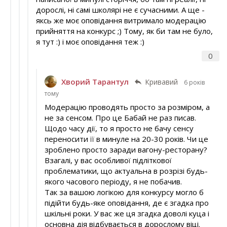
дорослі, ні самі школярі не є сучасними. А ще -
яксь же моє оповідання витримало модерацію
прийняття на конкурс ;) Тому, як би там не було,
я тут :) і моє оповідання теж :)
0
Хворий Тарантул
Кривавий
6 років
тому
Модерацію проводять просто за розміром, а
не за сенсом. Про це Бабай не раз писав.
Щодо часу дії, то я просто не бачу сенсу
переносити її в минуле на 20-30 років. Чи це
зроблено просто заради вагону-ресторану?
Взагалі, у вас особливої підліткової
проблематики, що актуальна в розрізі будь-
якого часового періоду, я не побачив.
Так за вашою логікою для конкурсу могло б
підійти будь-яке оповідання, де є згадка про
шкільні роки. У вас же ця згадка доволі куца і
основна дія відбувається в дорослому віці.