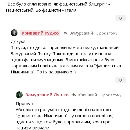
"Все було сплановано, як фашистський бліцкріг." -
Нацистський. Бо фашисти - Італія.
0
Кривавий Куджо
Замурзаний
6 років тому
Дякую!
Тішуся, що деталі припали вам до смаку, шановний
Замурзаний Ляшку! Також вдячна за уточнення
щодо фашизму/нацизму. В мої шкільні роки було
нормальним і навіть канонічним казати "фашистська
Німеччина". То і я за звичкою :)
0
Замурзаний Ляшко
Кривавий
6 років тому
Прошу:)
Абсолютно розумію щодо висловів на кшталт
"фашистська Німеччина" - у нашого покоління,
здається, це теж було нормальним, хоча про
нацизм вивчали.