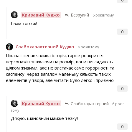
Кривавий Куджо
Безрукий
6 років тому
І вам того ж!
0
Слабохарактерний Куджо
6 років тому
Цікава і ненав'язлива історія, гарне розкриття
персонажів зважаючи на розмір, вони виглядають
цілком живими. але не вистачає саме горорності та
саспенсу, через загалом маленьку кількість таких
елементів у творі, але читати було легко і приємно
0
Кривавий Куджо
Слабохарактерний
6 років
тому
Дякую, шановний майже тезку!
0