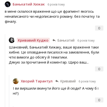
Банькатий Хижак
6 років тому
в мене склалося враження що це фрагмент якогось
ненаписаного чи недописаного роману. без початку та
фіналу.
0
Кривавий Куджо
Банькатий
6 років тому
Шановний, Банькатий Хижаку, ваше враження таки
хибне. Це оповідання писалося на замовлення, були
чіткі вимоги до обсягу й тематики.
Дякую за прочитання й коментар. Щиро ваш...
0
Хворий Тарантул
Кривавий
6 років тому
І ви вирішили вкинути його ще й сюди? А чому б і
ні?)
0