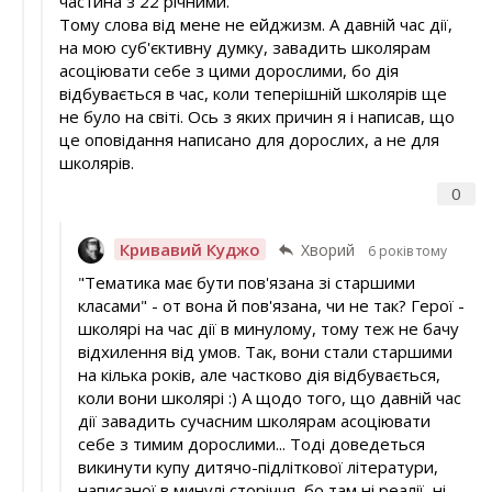
частина з 22 річними.
Тому слова від мене не ейджизм. А давній час дії,
на мою суб'єктивну думку, завадить школярам
асоціювати себе з цими дорослими, бо дія
відбувається в час, коли теперішній школярів ще
не було на світі. Ось з яких причин я і написав, що
це оповідання написано для дорослих, а не для
школярів.
0
Кривавий Куджо
Хворий
6 років тому
"Тематика має бути пов'язана зі старшими
класами" - от вона й пов'язана, чи не так? Герої -
школярі на час дії в минулому, тому теж не бачу
відхилення від умов. Так, вони стали старшими
на кілька років, але частково дія відбувається,
коли вони школярі :) А щодо того, що давній час
дії завадить сучасним школярам асоціювати
себе з тимим дорослими... Тоді доведеться
викинути купу дитячо-підліткової літератури,
написаної в минулі сторіччя, бо там ні реалії, ні