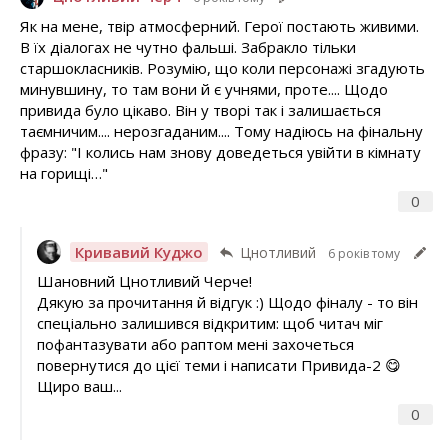
Як на мене, твір атмосферний. Герої постають живими.
В їх діалогах не чутно фальші. Забракло тільки
старшокласників. Розумію, що коли персонажі згадують
минувшину, то там вони й є учнями, проте.... Щодо
привида було цікаво. Він у творі так і залишається
таємничим.... нерозгаданим.... Тому надіюсь на фінальну
фразу: "І колись нам знову доведеться увійти в кімнату
на горищі…"
0
Кривавий Куджо
Цнотливий
6 років тому
Шановний Цнотливий Черче!
Дякую за прочитання й відгук :) Щодо фіналу - то він
спеціально залишився відкритим: щоб читач міг
пофантазувати або раптом мені захочеться
повернутися до цієї теми і написати Привида-2 😋
Щиро ваш...
0