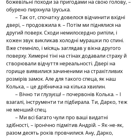
божевільні походи за пригодами на свою голову, –
обурено пирхнула Іруська.
– Так от, спочатку довелося відчинити вхідні
двері, – продовжила я. – Потім ми піднялися на
другий поверх. Сходи немилосердно рипіли, і
кожен звук викликав холодні мурашки по спині.
Вже стемніло, і місяць заглядав у вікна другого
поверху. Химерні тіні на стінах додавали страху й
створювали відчуття нереальності. Двері на
горище виявилися зачиненими на страхітливих
розмірів замок. Але для такого спеца, як наш
Колька, – це дрібничка на кілька хвилин.
– Вічно ти глузуєш! – почервонів Колька. – І
взагалі, інструменти ти підбирала. Ти, Дарко, теж
не менший спец.
– Ми всі багато чули про ваші видатні
здібності, – іронічно підмітив Андрій. – Як-не-як,
разом десять років провчилися. Ану, Дарко,