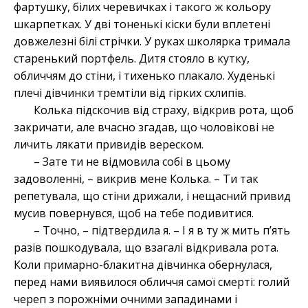
фартушку, білих черевичках і такого ж кольору
шкарпетках. У дві тоненькі кіски були вплетені
довжелезні білі стрічки. У руках школярка тримала
старенький портфель. Дитя стояло в кутку,
обличчям до стіни, і тихенько плакало. Худенькі
плечі дівчинки тремтіли від гірких схлипів.
Колька підскочив від страху, відкрив рота, щоб
закричати, але вчасно згадав, що чоловікові не
личить лякати привидів вереском.
– Зате ти не відмовила собі в цьому
задоволенні, – викрив мене Колька. – Ти так
репетувала, що стіни дрижали, і нещасний привид
мусив повернувся, щоб на тебе подивитися.
– Точно, – підтвердила я. – І я в ту ж мить п’ять
разів пошкодувала, що взагалі відкривала рота.
Коли примарно-блакитна дівчинка обернулася,
перед нами виявилося обличчя самої смерті: голий
череп з порожніми очними западинами і