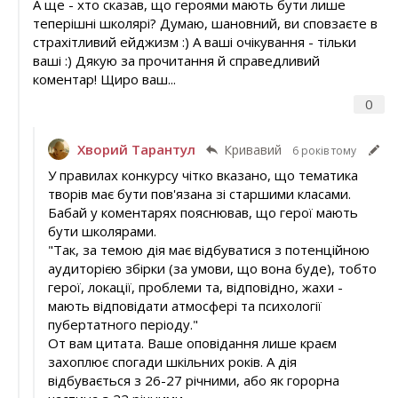
А ще - хто сказав, що героями мають бути лише
теперішні школярі? Думаю, шановний, ви сповзаєте в
страхітливий ейджизм :) А ваші очікування - тільки
ваші :) Дякую за прочитання й справедливий
коментар! Щиро ваш...
0
Хворий Тарантул
Кривавий
6 років тому
У правилах конкурсу чітко вказано, що тематика
творів має бути пов'язана зі старшими класами.
Бабай у коментарях пояснював, що герої мають
бути школярами.
"Так, за темою дія має відбуватися з потенційною
аудиторією збірки (за умови, що вона буде), тобто
герої, локації, проблеми та, відповідно, жахи -
мають відповідати атмосфері та психології
пубертатного періоду."
От вам цитата. Ваше оповідання лише краєм
захоплює спогади шкільних років. А дія
відбувається з 26-27 річними, або як горорна