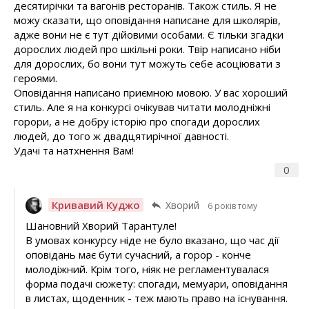
десятирічки та вагонів ресторанів. Також стиль. Я не
можу сказати, що оповідання написане для школярів,
адже вони не є тут дійовими особами. Є тільки згадки
дорослих людей про шкільні роки. Твір написано ніби
для дорослих, бо вони тут можуть себе асоціювати з
героями.
Оповідання написано приємною мовою. У вас хороший
стиль. Але я на конкурсі очікував читати молодніжні
горори, а не добру історію про спогади дорослих
людей, до того ж двадцятирічної давності.
Удачі та натхнення Вам!
0
Кривавий Куджо
Хворий
6 років тому
Шановний Хворий Тарантуле!
В умовах конкурсу ніде не було вказано, що час дії
оповідань має бути сучасний, а горор - конче
молодіжний. Крім того, ніяк не регламентувалася
форма подачі сюжету: спогади, мемуари, оповідання
в листах, щоденник - теж мають право на існування.