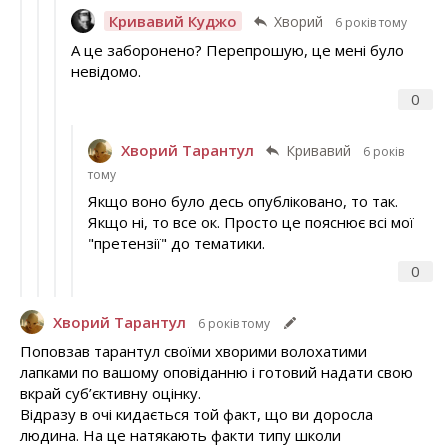
Кривавий Куджо
Хворий
6 років тому
А це заборонено? Перепрошую, це мені було
невідомо.
0
Хворий Тарантул
Кривавий
6 років
тому
Якщо воно було десь опубліковано, то так.
Якщо ні, то все ок. Просто це пояснює всі мої
"претензії" до тематики.
0
Хворий Тарантул
6 років тому
Поповзав тарантул своїми хворими волохатими
лапками по вашому оповіданню і готовий надати свою
вкрай суб’єктивну оцінку.
Відразу в очі кидається той факт, що ви доросла
людина. На це натякають факти типу школи