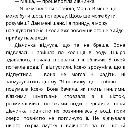
— Маша, — прошепотіла дівчинка.
— Я не можу піти з тобою, Маша. В мене ще
може бути щось попереду. Щось ще може бути,
розумієш? Дай мені шанс. І я прийду, я можу
навідувати тебе. І коли вже зовсім нічого не вийде
прийду назавжди.
Дівчинка відчула, що та не бреше. Вона
підвелась і зайшла по колінця в воду. Шкіра
здавалось, почала сповзати з її обличчя. З очей
потекла вода. ЇЇ відпустили. Ксеня зрозуміла, що її
відпустили. І вона не могла ні радіти, ні
засмучуватись цьому. “Я посиджу ще з тобою”, —
подумала Ксеня. Вона бачила, як плоть гнилими,
в’язкими шматками сповзала з її кісток,
розмиваючись потоками води зсередини, поки
дівчинка повністю не розчинилась у воді, поки
озеро повністю не поглинуло її. Не відчувала
нічого, окрім смутку і вдячності за те, що їй