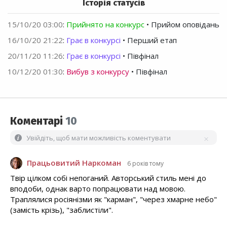
Історія статусів
15/10/20 03:00
:
Прийнято на конкурс
• Прийом оповідань
16/10/20 21:22
:
Грає в конкурсі
• Перший етап
20/11/20 11:26
:
Грає в конкурсі
• Півфінал
10/12/20 01:30
:
Вибув з конкурсу
• Півфінал
Коментарі
10
Увійдіть, щоб мати можливість коментувати
Працьовитий Наркоман
6 років тому
Твір цілком собі непоганий. Авторський стиль мені до
вподоби, однак варто попрацювати над мовою.
Траплялися росіянізми як "карман", "через хмарне небо"
(замість крізь), "заблистіли".