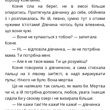
хорошу компанію.
Ксеня сіла на берег, не в змозі більше
опиратись. Притягнула дівчинку до себе, обійняла
її і розплакалась. Як їй, певно, сумно тут з отими
чужими істотами! Дівчина чогось була впевнена,
що вони чужі.
— Вони не купаються з тобою? — запитала
Ксеня.
— Ні, — відповіла дівчинка, — їм не потрібна
мама. Ти потрібна мені.
— Але я не твоя мама. Ти це розумієш?
Ксеня говорила з дівчинкою, а сама стискала
пальці на її лівому зап’ясті, в надії вирахувати
пульс. Нічого не було. Вона мертва.
Це не налякало так сильно, як мало би. Мертва
чи ні, а їй потрібна допомога, любов, увага. Інакше
сиділа би у своєму озері і не визирала більше.
— Не кажи так! Не кажи! Не кажи! — дівчинка