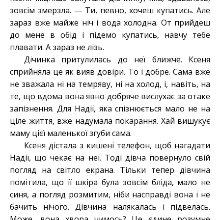
зовсім змерзла. — Ти, певно, хочеш купатись. Але
зараз вже майже ніч і вода холодна. От прийдеш
до мене в обід і підемо купатись, навчу тебе
плавати. А зараз не лізь.
Дічинка притулилась до неї ближче. Ксеня
сприйняла це як вияв довіри. То і добре. Сама вже
не зважала ні на темряву, ні на холод, і, навіть, на
те, що вдома вона явно добряче вислухає за отаке
запізнення. Для Надії, яка спізнюється мало не на
ціле життя, вже надумала покарання. Хай вишукує
маму цієї маленької згуби сама.
Ксеня дістала з кишені телефон, щоб нагадати
Надії, що чекає на неї. Тоді дівча повернуло свій
погляд на світло екрана. Тільки тепер дівчина
помітила, що її шкіра була зовсім бліда, мало не
синя, а погляд розмитим, ніби насправді вона і не
бачить нічого. Дівчина налякалась і підвелась.
Може, вона хвора чимось? Це єдине розумне