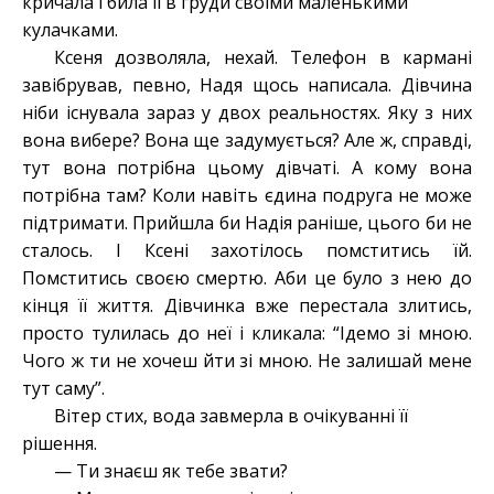
кричала і била її в груди своїми маленькими
кулачками.
Ксеня дозволяла, нехай. Телефон в кармані
завібрував, певно, Надя щось написала. Дівчина
ніби існувала зараз у двох реальностях. Яку з них
вона вибере? Вона ще задумується? Але ж, справді,
тут вона потрібна цьому дівчаті. А кому вона
потрібна там? Коли навіть єдина подруга не може
підтримати. Прийшла би Надія раніше, цього би не
сталось. І Ксені захотілось помститись їй.
Помститись своєю смертю. Аби це було з нею до
кінця її життя. Дівчинка вже перестала злитись,
просто тулилась до неї і кликала: “Ідемо зі мною.
Чого ж ти не хочеш йти зі мною. Не залишай мене
тут саму”.
Вітер стих, вода завмерла в очікуванні її
рішення.
— Ти знаєш як тебе звати?