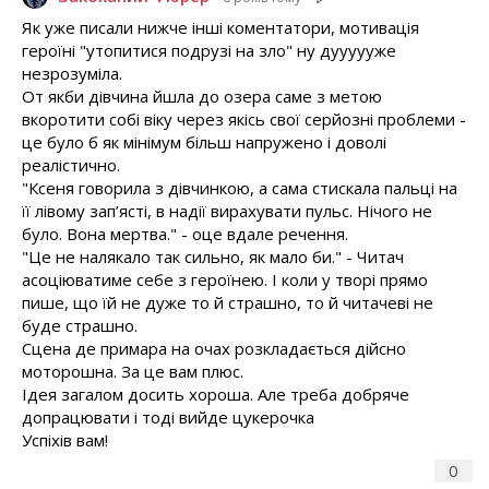
Як уже писали нижче інші коментатори, мотивація
героїні "утопитися подрузі на зло" ну дуууууже
незрозуміла.
От якби дівчина йшла до озера саме з метою
вкоротити собі віку через якісь свої серйозні проблеми -
це було б як мінімум більш напружено і доволі
реалістично.
"Ксеня говорила з дівчинкою, а сама стискала пальці на
її лівому зап’ясті, в надії вирахувати пульс. Нічого не
було. Вона мертва." - оце вдале речення.
"Це не налякало так сильно, як мало би." - Читач
асоціюватиме себе з героїнею. І коли у творі прямо
пише, що їй не дуже то й страшно, то й читачеві не
буде страшно.
Сцена де примара на очах розкладається дійсно
моторошна. За це вам плюс.
Ідея загалом досить хороша. Але треба добряче
допрацювати і тоді вийде цукерочка
Успіхів вам!
0