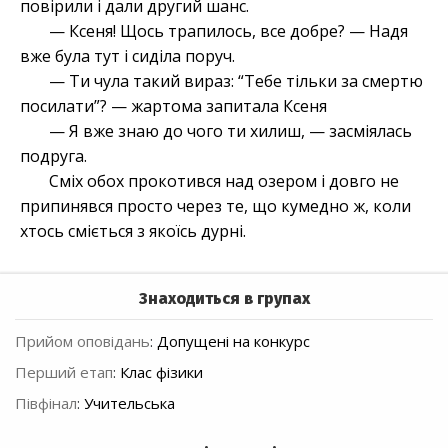
повірили і дали другий шанс.
— Ксеня! Щось трапилось, все добре? — Надя
вже була тут і сиділа поруч.
— Ти чула такий вираз: “Тебе тільки за смертю
посилати”? — жартома запитала Ксеня
— Я вже знаю до чого ти хилиш, — засміялась
подруга.
Сміх обох прокотився над озером і довго не
припинявся просто через те, що кумедно ж, коли
хтось сміється з якоїсь дурні.
Знаходиться в групах
Прийом оповідань
:
Допущені на конкурс
Перший етап
:
Клас фізики
Півфінал
:
Учительська