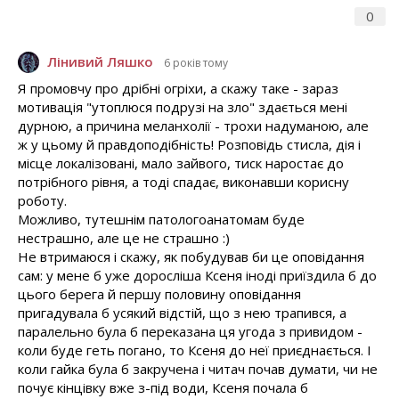
0
Лінивий Ляшко
6 років тому
Я промовчу про дрібні огріхи, а скажу таке - зараз
мотивація "утоплюся подрузі на зло" здається мені
дурною, а причина меланхолії - трохи надуманою, але
ж у цьому й правдоподібність! Розповідь стисла, дія і
місце локалізовані, мало зайвого, тиск наростає до
потрібного рівня, а тоді спадає, виконавши корисну
роботу.
Можливо, тутешнім патологоанатомам буде
нестрашно, але це не страшно :)
Не втримаюся і скажу, як побудував би це оповідання
сам: у мене б уже доросліша Ксеня іноді приїздила б до
цього берега й першу половину оповідання
пригадувала б усякий відстій, що з нею трапився, а
паралельно була б переказана ця угода з привидом -
коли буде геть погано, то Ксеня до неї приєднається. І
коли гайка була б закручена і читач почав думати, чи не
почує кінцівку вже з-під води, Ксеня почала б