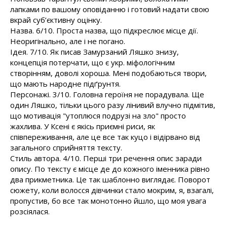
лапками по вашому оповіданню і готовий надати свою
вкрай суб’єктивну оцінку.
Назва. 6/10. Проста назва, що підкреслює місце дії.
Неоригінально, але і не погано.
Ідея. 7/10. Як писав Замурзаний Ляшко знизу,
концепція потерчати, що є укр. міфологічним
створінням, доволі хороша. Мені подобаються твори,
що мають народне підґрунтя.
Персонажі. 3/10. Головна героїня не порадувала. Ще
один Ляшко, тільки цього разу лінивий влучно підмітив,
що мотивація "утоплюся подрузі на зло" просто
жахлива. У Ксені є якісь приємні риси, як
співпереживання, але це все так куцо і відірвано від
загального сприйняття тексту.
Стиль автора. 4/10. Перші три речення опис заради
опису. По тексту є місце де до кожного іменника рівно
два прикметника. Це так шаблонно виглядає. Поворот
сюжету, коли волосся дівчинки стало мокрим, я, взагалі,
пропустив, бо все так монотонно йшло, що моя увага
розсіялася.