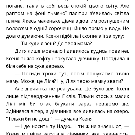
погане, таїла в собі весь спокій цього світу. Але
раптом на фоні тьмяної палітри з’явилась світла
пляма. Якесь маленьке дівча з довгим розпущеним
волоссям в одній сорочечці йшло прямо у воду. Не
довго думаючи, Ксеня підбігла і схопила її за руку:
— Ти куди лізеш? Де твоя мама?
Дитя лише мовчало і дивилось кудись повз неї.
Ксеня зняла кофту і закутала дівчинку. Посадила її
біля себе на сухе дерево.
— Посиди трохи тут, потім пошукаємо твою
маму. Може, це Ліля? Ну, Ліля твою мамку звати?
Але дівчинка не реагувала. Це було для Ксені
лише підтвердженням її слів. Тільки хтось з малих
Лілі міг би отак блукати зараз невідомо де.
Здійнявся вітер, а дівчинка все дивилась на озеро.
“Тільки би не дощ ”, — думала Ксеня.
— І де носить ту Надю… і ти ж не знаєш, от, —
Ксеня міцніше закутала дівчинку, яка, здавалось,