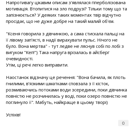
Напротивагу цікавим описам з'являлася гіперболізована
мотивація. Втопитися на зло подрузі? Тільки тому що та
запізнюється? У деяких таких моментах твір відчутно
просідає, що не дуже добре на такий малий об'єм.
"Ксеня говорила з дівчинкою, а сама стискала пальці на
її лівому зап’ясті, в надії вирахувати пульс. Нічого не
було. Вона мертва" - тут ледве не ляснув собі по лобі з
вигуком "Кеп!") Така напруга врізалась в айсберг
очевидності.
Утім, ці речі легко виправити.
Наостанок відзначу це речення: "Вона бачила, як плоть
гнилими, в’язкими шматками сповзала з її кісток,
розмиваючись потоками води зсередини, поки дівчинка
повністю не розчинилась у воді, поки озеро повністю не
поглинуло її". Мабуть, найкраще в цьому творі)
Успіхів!
0