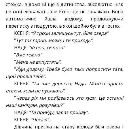
стежка, відома їй ще з дитинства, абсолютно ніяк
не освітлювалась, але Ксені це не заважало. Вона
автоматично йшла додому, продовжуючи
переписку з подругою, в якої щойно була в гостях.
КСЕНЯ:
“Я трохи залишусь тут, біля озера”
“
Тут так гарно, може, і ти приходь”.
НАДЯ:
“Ксень, ти чого”
“
Вже темно”
“
Мене не випустять”.
“
Йди додому. Треба було таки попросити тата,
щоб провів тебе”.
КСЕНЯ:
“Ти вже доросла, Надь. Можна просто
втекти, коли не пускають”.
“
Через рік ми роз’їдемось хто куди. Це останні
наші канікули, розумієш?”
НАДЯ:
“Та прийду, зараз прийду”.
КСЕНЯ:
“Чекаю”.
Дівчина присіла на стару колоду біля озера і