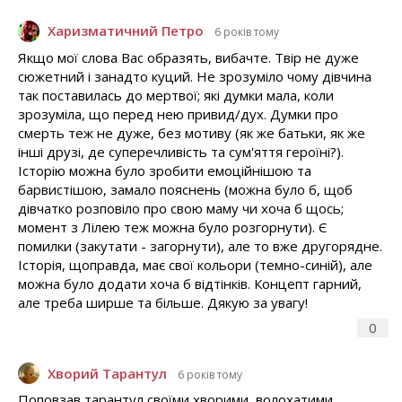
Харизматичний Петро
6 років тому
Якщо мої слова Вас образять, вибачте. Твір не дуже
сюжетний і занадто куций. Не зрозуміло чому дівчина
так поставилась до мертвої; які думки мала, коли
зрозуміла, що перед нею привид/дух. Думки про
смерть теж не дуже, без мотиву (як же батьки, як же
інші друзі, де суперечливість та сум'яття героїні?).
Історію можна було зробити емоційнішою та
барвистішою, замало пояснень (можна було б, щоб
дівчатко розповіло про свою маму чи хоча б щось;
момент з Лілею теж можна було розгорнути). Є
помилки (закутати - загорнути), але то вже другорядне.
Історія, щоправда, має свої кольори (темно-синій), але
можна було додати хоча б відтінків. Концепт гарний,
але треба ширше та більше. Дякую за увагу!
0
Хворий Тарантул
6 років тому
Поповзав тарантул своїми хворими, волохатими