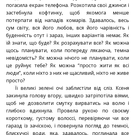
погасила екран телефона. Розкотила свої джинси і
застебнула кофтинку, щоб якомога менше
потерпати від нападів комарів. Здавалось, весь
сум світу, вся його любов, вся його чарівність і
буденність отут і зараз, інших варіантів немає. Як
їй знати, що буде? Як розрахувати все? Як можна
щось планувати, коли попереду лякаюча, темна
невідомість? Як можна нічого не планувати, коли
це руйнує тебе? Як можна “просто жити як всі
люди”, коли ніхто з них не щасливий, ніхто не живе
просто?
Її великі зелені очі заблистіли від сліз. Ксеня
закинула голову вгору, швидко затріпотіла віями,
щоб не дозволити смутку вирватись на волю і
глибоко вдихнула. Провела рукою по своєму
короткому, густому волоссі, перевіряючи чи все
гаразд із зачіскою, і повернула погляд до темної,
блискучої води, яка, здавалось, поглинала все