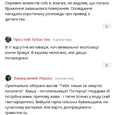
Окремих моментів собі я, взагалі, не виділив, що погано.
Враження залишилися поверхневі. Оповідання
нагадало коротеньку розповідь про привид з
дитинства.
0
Простий Зубастик
6 років тому
В гг відсутня мотивація, хоч мінімальної експозиції
конче бракує. В іншому непогано, але дещо
посередньо.
0
Замурзаний Ляшко
6 років тому
Оригінально обіграно вислів “Тебе тільки за смертю
посилати". Маша - потопельниця? Потерча? Недарма їй
потрібна мама, причому жива - і тягне Ксеню у воду (хай
і метафорично). Вийшла гарна сільська бувальщина, на
сучасному матеріалі. Але варто доопрацювати
грамотність.