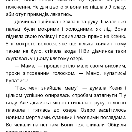
пояснення. Не для цього ж вона не пішла з 9 класу,
аби отут привидів лякатись.
Дівчинка підійшла і взяла її за руку. Її маленькі
пальці були мокрими і холодними, як лід. Вона
підняла свою голівку і подивилась прямо на Ксеню.
З її мокрого волосся, яке ще кілька хвилин тому
таким не було, стікала вода. Ніби дівчинка таки
скупалась у цьому клятому озері.
— Мама, — прошепотіло мале своїм високим,
трохи зіпсованим голоском. — Мамо, купатись!
Купатись!
“Теж мені знайшла маму”, — думала Ксеня і
цілком успішно опиралась спробам затягнути її у
воду. Але дівчинка міцно стискала її руку, голосно
плакала і тяглась до озера. Озеро засвітилось
новими мертвими, сумними і веселими поглядами.
Всі чекали на неї там. Вони теж кликали. Обіцяли