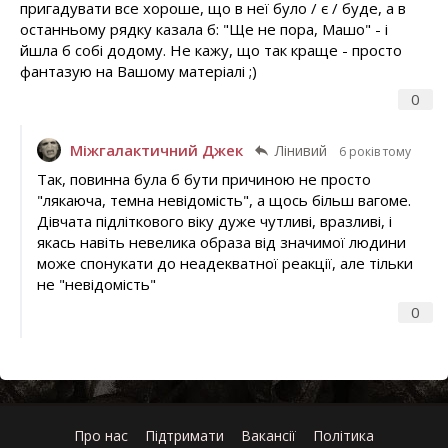
пригадувати все хороше, що в неї було / є / буде, а в
останньому рядку казала б: "Ще не пора, Машо" - і
йшла б собі додому. Не кажу, що так краще - просто
фантазую на Вашому матеріалі ;)
0
Міжгалактичний Джек
Лінивий
6 років тому
Так, повинна була б бути причиною не просто
"лякаюча, темна невідомість", а щось більш вагоме.
Дівчата підліткового віку дуже чутливі, вразливі, і
якась навіть невелика образа від значимої людини
може спонукати до неадекватної реакції, але тільки
не "невідомість"
0
Про нас
Підтримати
Вакансії
Політика