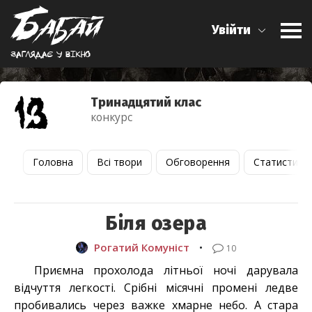
Увійти
Заглядає у вiкно
Тринадцятий клас
конкурс
Головна
Всі твори
Обговорення
Статистика
Біля озера
Рогатий Комуніст
•
10
Приємна прохолода літньої ночі дарувала
відчуття легкості. Срібні місячні промені ледве
пробивались через важке хмарне небо. А стара