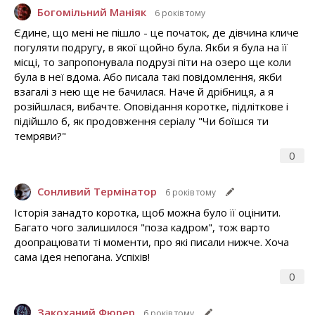
Богомільний Маніяк
6 років тому
Єдине, що мені не пішло - це початок, де дівчина кличе
погуляти подругу, в якої щойно була. Якби я була на її
місці, то запропонувала подрузі піти на озеро ще коли
була в неї вдома. Або писала такі повідомлення, якби
взагалі з нею ще не бачилася. Наче й дрібниця, а я
розійшлася, вибачте. Оповідання коротке, підліткове і
підійшло б, як продовження серіалу "Чи боїшся ти
темряви?"
0
Сонливий Термінатор
6 років тому
Історія занадто коротка, щоб можна було її оцінити.
Багато чого залишилося "поза кадром", тож варто
доопрацювати ті моменти, про які писали нижче. Хоча
сама ідея непогана. Успіхів!
0
Закоханий Фюрер
6 років тому