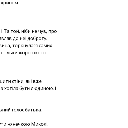
 хрипом.
. Та той, ніби не чув, про
вляв до неї доброту.
вина, торкнулася самих
 стільки жорстокості.
ишити стіни, які вже
на хотіла бути людиною. І
ивний голос батька.
ути нянечкою Миколі.