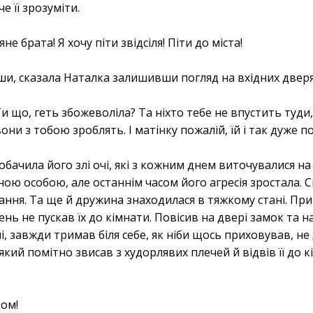
е її зрозуміти.
не брата! Я хочу піти звідсіля! Піти до міста!
ши, сказала Наталка залишивши погляд на вхідних дверя
Ти що, геть збожеволіла? Та ніхто тебе не впустить туди
они з тобою зроблять. І матінку пожалій, їй і так дуже п
бачила його злі очі, які з кожним днем виточувалися на
йною особою, але останнім часом його агресія зростала. С
ання. Та ще й дружина знаходилася в тяжкому стані. При
день не пускав їх до кімнати. Повісив на двері замок та 
лі, завжди тримав біля себе, як ніби щось приховував, н
який помітно звисав з худорлявих плечей й відвів її до к
том!