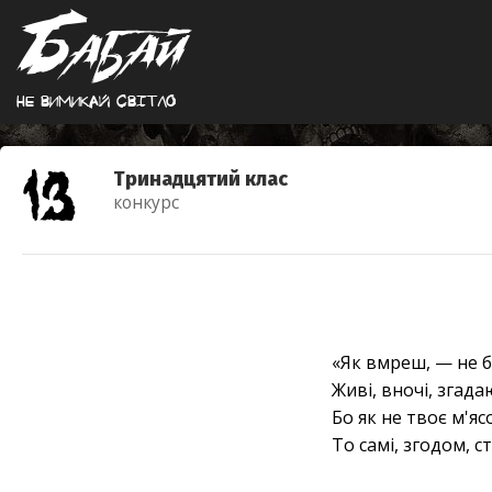
Не вимикай свiтло
Тринадцятий клас
конкурс
«Як вмреш, — не б
Живі, вночі, згада
Бо як не твоє м'яс
То самі, згодом, с