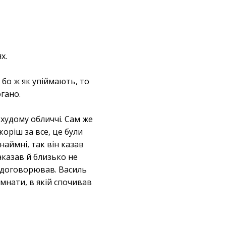
х.
, бо ж як упіймають, то
огано.
 худому обличчі. Сам же
коріш за все, це були
наймні, так він казав
наказав й близько не
е договорював. Василь
імнати, в якій спочивав