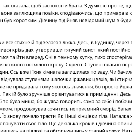
так сказала, щоб заспокоїти брата. З думкою про те, 
вона заплющила повіки, сподіваючись, що примара в ку
он був коротким. Дівчину підійняв невідомий шум в будин
 все стихне й підвелася з ліжка. Десь, в будинку, через 
ився крізь дах, утворивши тягучий свист, який постійно 
ися та йти вперед. Очі в темному кутку, тихо спостеріга
ня кожного несмілого кроку. Скрегіт. Ступені плавно пер
один. Ось вже і їхня кімната залишилася по заду. Чи бачил
и відчувала ступенями шапочки іржавих цвяхів, які стирч
 але не придавала тому якогось значення, бо просто йшл
и. Так їй було зручніше орієнтуватися в приміщенні. Десь
 то була миша, бо ж уява говорить сама за себе і побач
 замком, продовжував сочитись неприємний сморід. Запах
 Їх знову почало трясти. Як і інші кінцівки тіла. Наталка
опанувати своє тіло. Ще декілька кроків і дівчина опини
тившись на підлозі та обгорнувшись у старий кожух. Нат