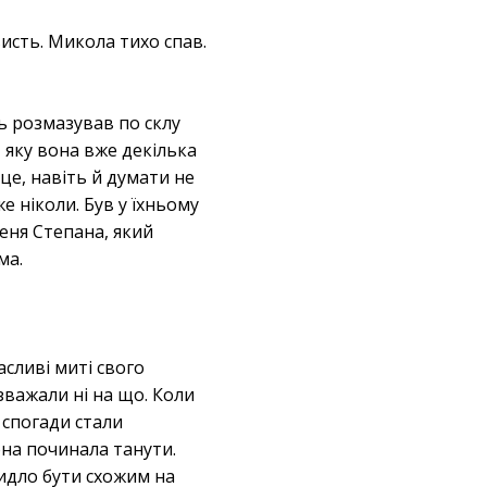
висть. Микола тихо спав.
ь розмазував по склу
, яку вона вже декілька
 це, навіть й думати не
е ніколи. Був у їхньому
сеня Степана, який
ма.
асливі миті свого
зважали ні на що. Коли
 спогади стали
она починала танути.
ридло бути схожим на