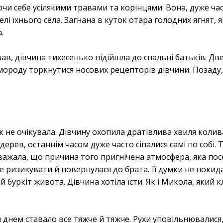
чи себе усілякими травами та корінцями. Вона, дуже ча
телі їхнього села. Загнана в куток отара голодних ягнят, 
.
ав, дівчина тихесенько підійшла до спальні батьків. Двер
ороду торкнутися носових рецепторів дівчини. Позаду,
к не очікувала. Дівчину охопила дратівлива хвиля коливан
дерев, останнім часом дуже часто сіпалися самі по собі. 
вважала, що причина того пригнічена атмосфера, яка пос
 ризикувати й повернулася до брата. Її думки не покида
 буркіт живота. Дівчина хотіла їсти. Як і Микола, який 
 днем ставало все тяжче й тяжче. Рухи уповільнювалися