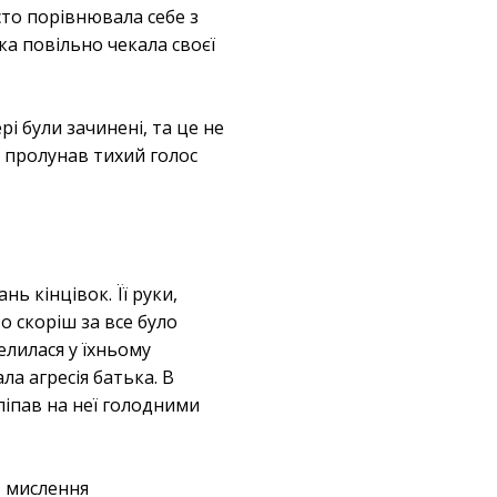
сто порівнювала себе з
яка повільно чекала своєї
і були зачинені, та це не
 пролунав тихий голос
ь кінцівок. Її руки,
То скоріш за все було
елилася у їхньому
ла агресія батька. В
кліпав на неї голодними
, мислення