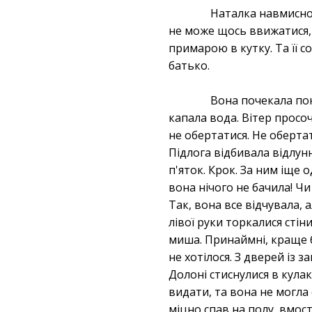
Наталка навмисно 
не може щось ввижатися, 
примарою в кутку. Та її с
батько.
Вона почекала поки
капала вода. Вітер просоч
не обертатися. Не обертат
Підлога відбивала відлун
п'яток. Крок. За ним іще 
вона нічого не бачила! Ч
Так, вона все відчувала,
лівої руки торкалися стін
миша. Принаймні, краще б
не хотілося. З дверей із
Долоні стиснулися в кулак.
видати, та вона не могла 
міцно спав на полу, вмос