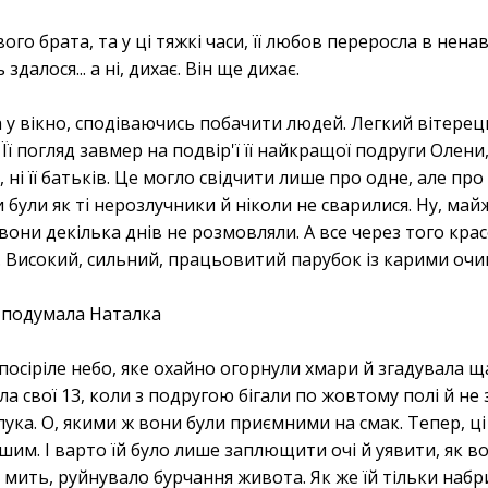
го брата, та у ці тяжкі часи, її любов переросла в нена
здалося... а ні, дихає. Він ще дихає.
 у вікно, сподіваючись побачити людей. Легкий вітерец
ї погляд завмер на подвір'ї її найкращої подруги Олени
, ні її батьків. Це могло свідчити лише про одне, але про
и були як ті нерозлучники й ніколи не сварилися. Ну, майж
вони декілька днів не розмовляли. А все через того кра
 Високий, сильний, працьовитий парубок із карими очи
 — подумала Наталка
посіріле небо, яке охайно огорнули хмари й згадувала щ
а свої 13, коли з подругою бігали по жовтому полі й не 
лука. О, якими ж вони були приємними на смак. Тепер, ці
ншим. І варто їй було лише заплющити очі й уявити, як в
 в мить, руйнувало бурчання живота. Як же їй тільки наб