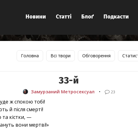
Новини
Статті
Блоґ
Подкасти
Головна
Всі твори
Обговорення
Статис
33-й
Замурзаний Метросексуал
•
23
уде ж спокою тобі!
ють й після смерті!
о та кістки, —
тануть вони мертві!»