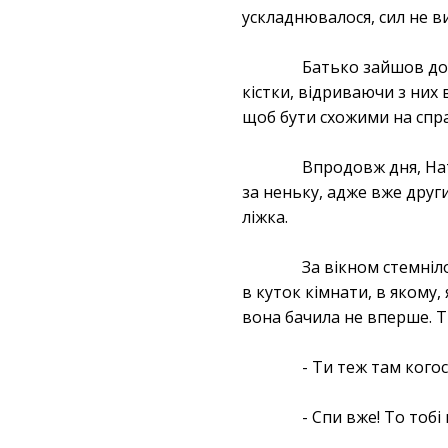
ускладнювалося, сил не в
Батько зайшов до 
кістки, відриваючи з них
щоб бути схожими на спр
Впродовж дня, Нат
за неньку, адже вже други
ліжка.
За вікном стемніл
в куток кімнати, в якому,
вона бачила не вперше. Ті
- Ти теж там ког
- Спи вже! То тоб