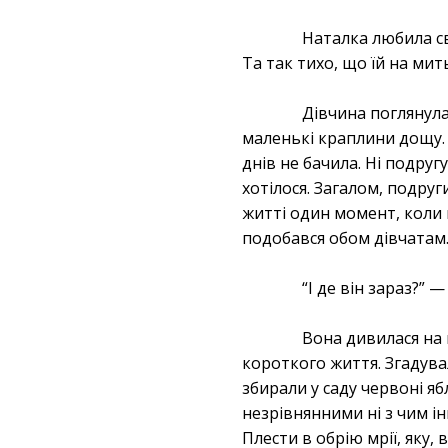
Наталка любила сво
Та так тихо, що їй на мить 
Дівчина поглянула
маленькі краплини дощу. Ї
днів не бачила. Ні подругу
хотілося. Загалом, подруг
житті один момент, коли 
подобався обом дівчатам.
“І де він зараз?”
Вона дивилася на 
короткого життя. Згадувал
збирали у саду червоні яб
незрівнянними ні з чим і
Плести в обрію мрії, яку,