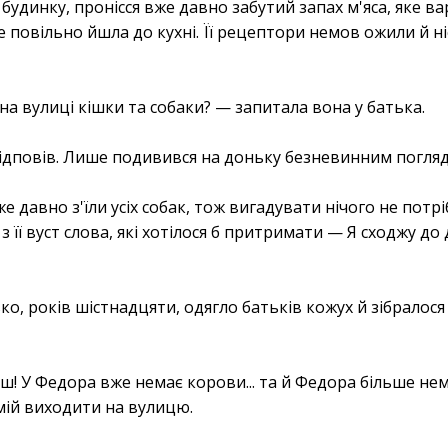
 будинку, пронісся вже давно забутий запах м'яса, яке ва
е повільно йшла до кухні. Її рецептори немов ожили й 
на вулиці кішки та собаки? — запитала вона у батька.
відповів. Лише подивився на доньку безневинним погля
же давно з'їли усіх собак, тож вигадувати нічого не потрі
я з її вуст слова, які хотілося б притримати — Я сходжу 
ко, років шістнадцяти, одягло батьків кожух й зібралося
деш! У Федора вже немає корови... та й Федора більше нем
 смій виходити на вулицю.