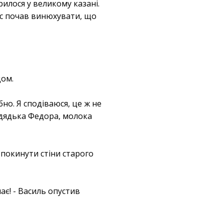
рилося у великому казані.
ніс почав винюхувати, що
дом.
бно. Я сподіваюся, це ж не
до дядька Федора, молока
 покинути стіни старого
ає! - Василь опустив