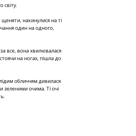
 світу.
 щеняти, накинулися на ті
ичання один на одного,
за все, вона хвилювалася
 стоячи на ногах, пішла до
 блідим обличчям дивилася
ми зеленими очима. Ті очі
ь.