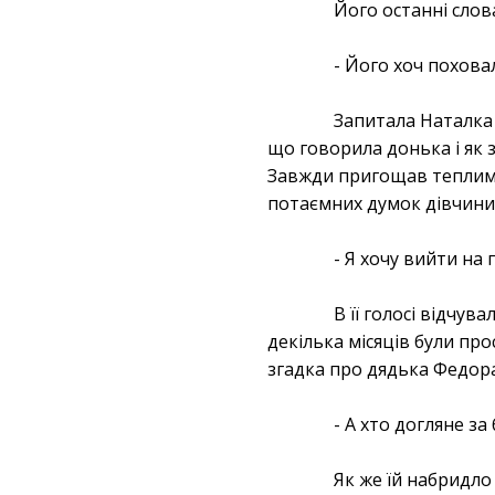
Його останні слов
- Його хоч похова
Запитала Наталка д
що говорила донька і як 
Завжди пригощав теплим м
потаємних думок дівчини. 
- Я хочу вийти на 
В її голосі відчув
декілька місяців були про
згадка про дядька Федор
- А хто догляне за
Як же їй набридло