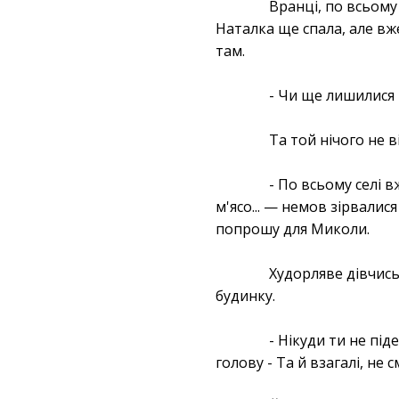
Вранці, по всьому
Наталка ще спала, але вж
там.
- Чи ще лишилися 
Та той нічого не 
- По всьому селі в
м'ясо... — немов зірвалис
попрошу для Миколи.
Худорляве дівчись
будинку.
- Нікуди ти не пі
голову - Та й взагалі, не