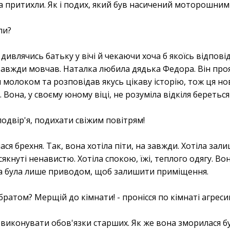
а притихли. Як і подих, який був насичений моторошним
ли?
ивлячись батьку у вічі й чекаючи хоча б якоїсь відповіді
завжди мовчав. Наталка любила дядька Федора. Він проя
олоком та розповідав якусь цікаву історію, тож ця но
Вона, у своєму юному віці, не розуміла відкіля береться
подвір'я, подихати свіжим повітрям!
алася брехня. Так, вона хотіла піти, на завжди. Хотіла зал
сякнуті ненавистю. Хотіла спокою, їжі, теплого одягу. Во
а була лише приводом, щоб залишити приміщення.
 братом? Мерщій до кімнати! - пронісся по кімнаті агрес
 виконувати обов'язки старших. Як же вона зморилася б