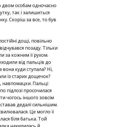
що двом особам одночасно
тку, так і залишиться
ку. Скоріш за все, то був
постійні дощі, повільно
відчувався позаду. Тільки
ли за кожним її рухом.
еходили від пальців до
а вона куди ступала? Ні,
али із старих дощечок?
а, навпомацки. Пальці
 по підлозі просочилася
ити чогось іншого зовсім
 ставав дедалі сильнішим.
 хвилювалася. Це могло її
лася біля батька. Той
алка нахилилась й