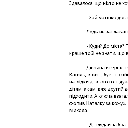
Здавалося, що ніхто не хоч
- Хай матінко догля
Ледь не заплакав
- Куди? До міста? 
краще тобі не знати, що в
Дівчина вперше по
Василь, в житі, був спокі
наслідки довгого голодув
дітям, а сам, вже другий 
підходити. А ключа взага
схопив Наталку за кожух, 
Микола.
- Доглядай за бра