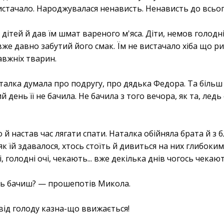
истачало. Народжувалася ненависть. Ненависть до всього
дітей й дав їм шмат вареного м'яса. Діти, немов голодні
 вже давно забутий його смак. Їм не вистачало хіба що р
авжніх тварин.
алка думала про подругу, про дядька Федора. Та більш 
й день її не бачила. Не бачила з того вечора, як та, ледь
о й настав час лягати спати. Наталка обійняла брата й з
 як їй здавалося, хтось стоїть й дивиться на них глибоки
, голодні очі, чекають... вже декілька днів чогось чекают
ось бачиш? — прошепотів Микола.
і від голоду казна-що ввижається!