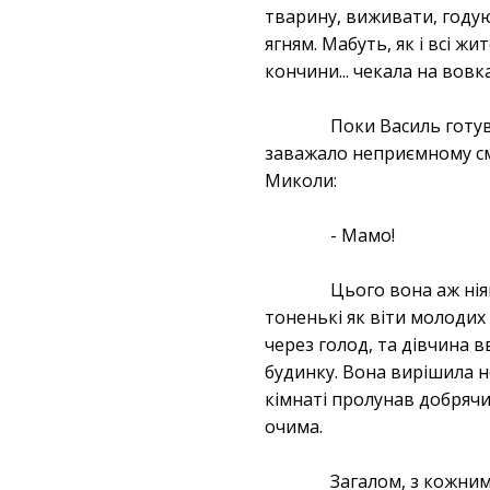
тварину, виживати, годую
ягням. Мабуть, як і всі жи
кончини... чекала на вовка
Поки Василь готув
заважало неприємному см
Миколи:
- Мамо!
Цього вона аж нія
тоненькі як віти молодих 
через голод, та дівчина 
будинку. Вона вирішила не
кімнаті пролунав добрячий
очима.
Загалом, з кожним