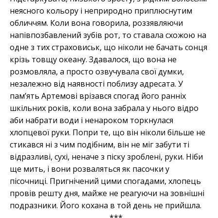
неясного кольору і неприродно приплюснутим
обличчям. Коли вона говорила, роззявляючи
напівпозбавлений зубів рот, то ставала схожою на
одне з тих страховиськ, що ніколи не бачать сонця
крізь товщу океану. Здавалося, що вона не
розмовляла, а просто озвучувала свої думки,
незалежно від наявності поблизу адресата. У
пам’ять Артемові врізався спогад його ранніх
шкільних років, коли вона забрала у нього відро
аби набрати води і ненароком торкнулася
хлопцевої руки. Попри те, що він ніколи більше не
стикався ні з чим подібним, він не міг забути ті
відразливі, сухі, неначе з піску зроблені, руки. Ніби
ще мить, і вони розваляться як пасочки у
пісочниці. Пригнічений цими спогадами, хлопець
провів решту дня, майже не реагуючи на зовнішні
подразники. Його кохана в той день не прийшла.
***