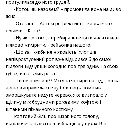
притулилася до його грудей.
-Коток, як назовем? – промовила вона на диво
ясно.
-Отстань, - Артем рефлективно вирвався із
обіймів, - Кого?
-Ну як це кого, - прибиральниця почала огидно
ніяково мимрити, - ребьонка нашого.
-Шо за… -якби не ніяковість, хлопців
напіврозтулений рот вже відкрився б до самої
підлоги. Відчувши холодне повітря вдиху на своїх
губах, він стулив рота.
-Ти не помниш?? Мєсяца чотири назад, - жінка
дещо випрямила спину і хлопець помітив
зморшкувате надуте черево, яке визирало у
щілину між брудними рожевими кофтою і
штаньми піжамного костюму.
Раптовий біль пронизав його голову,
віддаючись нудотною вібрацією у вухах. Він