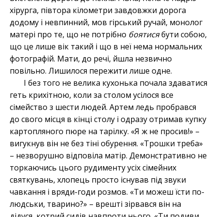
хірурга, півтора кілометри завдовжки дорога
додому і невпинний, мов гірський ручай, монолог
матері про те, що не потрібно
боятися
бути собою,
що це лише вік такий і що в неї нема нормальних
фотографій. Мати, до речі, йшла незвично
повільно. Лишилося пережити лише одне.
І без того не велика кухонька почала здаватися
геть крихітною, коли за столом усілося все
сімейство з шести людей. Артем ледь пробрався
до свого місця в кінці столу і одразу отримав купку
картопляного пюре на тарілку. «Я ж не просив!» –
вигукнув він не без тіні обурення. «Трошки треба»
– незворушно відповіла матір. Демонстративно не
торкаючись цього рудименту усіх сімейних
святкувань, хлопець просто існував під звуки
чавкання і вряди-годи розмов. «Ти можеш їсти по-
людськи, тварино?» – врешті зірвався він на
дідуся, котрий сидів навпроти нього. «Ти подиви,