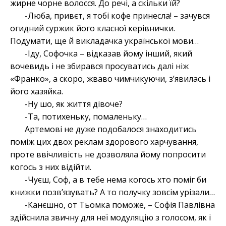
жирне чорне волосся. До речі, а скільки їй?
-Люба, привєт, я тобі кофе принесла! – зачувся
огидний суржик його класної керівнички.
Подумати, ще й викладачка української мови…
-Іду, Софочка – відказав йому інший, який
вочевидь і не збирався просуватись далі ніж
«Франко», а скоро, жваво чимчикуючи, з’явилась і
його хазяйка.
-Ну шо, як життя дівоче?
-Та, потихеньку, помаленьку…
Артемові не дуже подобалося знаходитись
поміж цих двох реклам здорового харчування,
проте ввічливість не дозволяла йому попросити
когось з них відійти.
-Чуєш, Соф, а в тебе нема когось хто поміг би
книжки позв’язувать? А то получку зовсім урізали…
-Канєшно, от Тьомка поможе, – Софія Павлівна
здійснила звичну для неї модуляцію з голосом, як і