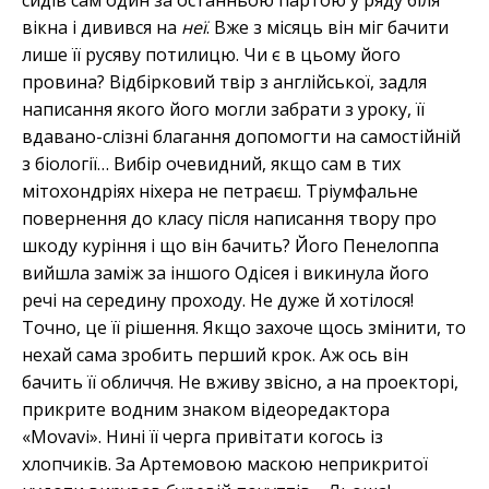
сидів сам один за останньою партою у ряду біля
вікна і дивився на
неї
. Вже з місяць він міг бачити
лише її русяву потилицю. Чи є в цьому його
провина? Відбірковий твір з англійської, задля
написання якого його могли забрати з уроку, її
вдавано-слізні благання допомогти на самостійній
з біології… Вибір очевидний, якщо сам в тих
мітохондріях ніхера не петраєш. Тріумфальне
повернення до класу після написання твору про
шкоду куріння і що він бачить? Його Пенелоппа
вийшла заміж за іншого Одісея і викинула його
речі на середину проходу. Не дуже й хотілося!
Точно, це її рішення. Якщо захоче щось змінити, то
нехай сама зробить перший крок. Аж ось він
бачить її обличчя. Не вживу звісно, а на проекторі,
прикрите водним знаком відеоредактора
«Movavi». Нині її черга привітати когось із
хлопчиків. За Артемовою маскою неприкритої