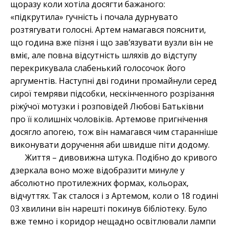
щоразу коли хотіла досягти бажаного:
«підкрутила» гучність і почала дурнувато
розтягувати голосні. Артем намагався пояснити,
що година вже пізня і що зав’язувати вузли він не
вміє, але повна відсутність шляхів до відступу
перекрикувала слабенький голосочок його
аргументів. Наступні дві години промайнули серед
сирої темряви підсобки, нескінченного розрізання
ріжу́чої мотузки і розповідей Любові Батьківни
про її колишніх чоловіків. Артемове пригнічення
досягло апогею, тож він намагався чим старанніше
виконувати доручення аби швидше піти додому.
Життя – дивовижна штука. Подібно до кривого
дзеркала воно може відобразити минуле у
абсолютно протилежних формах, кольорах,
відчуттях. Так сталося і з Артемом, коли о 18 годині
03 хвилини він нарешті покинув бібліотеку. Було
вже темно і коридор нещадно освітлювали лампи