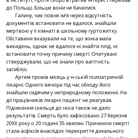
в інституті, проте скоро втратив інтерес і переїхав
до Польщі. Більше вони не бачилися.
Галину, чиє повне ім’я через відсутність
документів встановити не вдалося, знайшли
мертвою у її кімнаті в шкільному гуртожитку.
Обставини вказували на те, що жінка мала
викидень, однак не вдалося ні знайти плід, ні
встановити точну причину смерті. Опитувані
стверджували, що не знали про вагітність
загиблої.
Артем провів місяць у н-ській психіатричній
лікарні. Одного вечора під час обходу його
знайшли сидячим у неприродному положенні. На
дії працівників лікарні пацієнт не реагував.
Піднесення скельця до носа також не дало
результатів. Смерть було зафіксовано 27 березня
20ХХ року о 20 годині 35 хвилин. Причиною смерті
стала асфіксія внаслідок перекриття дихального