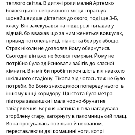
теплого світла. В дитячі роки малий Артемко
боявся цього неприязного місця і прагнув
щонайшвидше дістатися до свого, тоді ще 3-Б,
класу. Він захекувався на півдорозі і впадав у
відчай, бо вважав що за ним женеться вовкулак,
привид потопельниці, піаністка без рук абощо.
Страх ніколи не дозволяв йому обернутися.
Сьогодні він вже не боявся темряви. Йому не
потрібно було здійснювати забігів до класної
кімнати. Він міг би пробігти хоч шість кіл навколо
шкільного стадіону. Тікати від чогось теж не було
потреби, бо Воно знаходилося попереду нього, в
іншому кінці коридору. Ця істота була метра
півтора заввишки і мала чорно-брунатне
забарвлення. Верхня частина її тіла нагадувала
згорблену стару, загорнуту в паломницький плащ.
Вона просувалась повільно й неквапом,
переставляючи дві комашині ноги, котрі