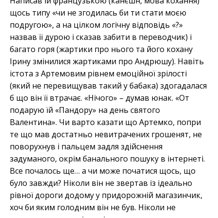
Написав їй французькою (канєшн, мова кохання)
щось типу «чи не згодилась би ти стати моєю
подругою», а на цілком логічну відповідь «?»
назвав її дурою і сказав забити в переводчик) і
багато горя (жартики про нього та його кохану
Ірину змінилися жартиками про Андрюшу). Навіть
істота з Артемовим рівнем емоційної зрілості
(який не перевищував такий у бабака) здогадалася
б що він її втрачає. «Нічого»
–
думав юнак. «От
подарую їй «Пандору» на день святого
Валентина». Чи варто казати що Артемко, попри
те що мав достатньо невитрачених грошенят, не
поворухнув і пальцем задля здійснення
задуманого, окрім банального пошуку в інтернеті.
Все почалось ще… а чи може початися щось, що
було завжди? Ніколи він не звертав із ідеально
рівної дороги додому у придорожній магазинчик,
хоч би яким голодним він не був. Ніколи не