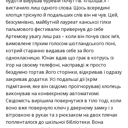
нудоти вирував буревій почуттів. «Льоша!..» -
вистачило лиш одного слова. Щось всередині
хлопця тріснуло й подальших слів він не чув. Цей,
безсумнівно, майбутній лауреат канської гілки
пальмового фестивалю привернув до себе
Артемову увагу лиш раз – коли він почув своє ім’я,
вимовлене глухим голосом шотландського поні,
котрий старанно видавав себе за його
однокласницю. Юнак вдав що грає в котрусь із
ігор на своєму телефоні, насправді ж просто
бездумно гортав його сторінки, відкривав і одразу
закривав додатки. Усі подальші дії (крім
підмітання, яке він свідомо проігнорував) хлопець
виконував на конвеєрному автоматизмі.
Свідомість вирішила повернутися в тіло тоді, коли
воно вже повернуло ключ у дверному замку і з
вітровкою в руках та з рюкзаком на двох плечах
попленталося до шкільної бібліотеки. Вона