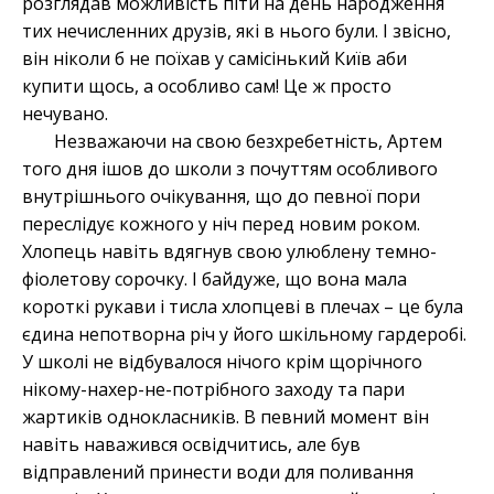
розглядав можливість піти на день народження
тих нечисленних друзів, які в нього були. І звісно,
він ніколи б не поїхав у самісінький Київ аби
купити щось, а особливо сам! Це ж просто
нечувано.
Незважаючи на свою безхребетність, Артем
того дня ішов до школи з почуттям особливого
внутрішнього очікування, що до певної пори
переслідує кожного у ніч перед новим роком.
Хлопець навіть вдягнув свою улюблену темно-
фіолетову сорочку. І байдуже, що вона мала
короткі рукави і тисла хлопцеві в плечах – це була
єдина непотворна річ у його шкільному гардеробі.
У школі не відбувалося нічого крім щорічного
нікому-нахер-не-потрібного заходу та пари
жартиків однокласників. В певний момент він
навіть наважився освідчитись, але був
відправлений принести води для поливання