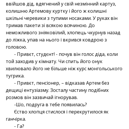
ввійшов дід, вдягнений у свій незмінний картуз,
колишню Артемову куртку і його ж колишні
шкільні черевики з тупими носаками. У руках він
тримав пакети зі всякою всячиною. До
неможливого зніяковілий, хлопець чкурнув назад
до ліжка, упав на нього і вкрився ковдрою з
головою.
- Привєт, студєнт! - почув він голос діда, коли
той заходив у кімнату. Чи спить його онук
хвилювало його не більше ніж курс монгольського
тугрика.
- Привєт, пенсіонер,
–
відказав Артем без
дещиці ентузіазму. Зосталу частину подібних
розмов він зазвичай ігнорував.
-Шо, подруга в тебе появилась?
Єство хлопця стислося і перекрутилося як
ганчірка.
- Га?