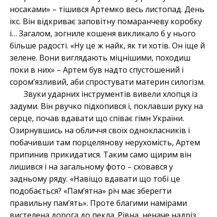
носаками» – тішився Артемко весь листопад. День
ікс. Він відкриває заповітну помаранчеву коробку
і… Загалом, зогниле кошеня викликало б у нього
більше радості. «Ну це ж найк, як ти хотів. Он іще й
зелене. Вони виглядають міцнішими, походиш
поки в них» – Артем був надто спустошений і
сором’язливий, аби спростувати материн силогізм.
Звуки ударних інструментів вивели хлопця із
задуми. Він рвучко підхопився і, поклавши руку на
серце, почав вдавати що співає гімн України.
Озирнувшись на обличчя своїх однокласників і
побачивши там порцелянову нерухомість, Артем
припинив прикидатися. Таким само щирим він
лишився і на загальному фото – сховався у
задньому ряду. «Навіщо вдавати що тобі це
подобається? «Пам’ятна» річ має зберегти
правильну пам’ять». Проте благими намірами
вистелена дорога до пекла. Рівна, неначе надріз