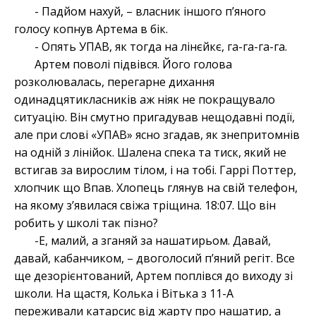
- Падйом нахуй, – власник іншого п’яного
голосу копнув Артема в бік.
- Опять УПАВ, як тогда на лінєйкє, га-га-га-га.
Артем поволі підвівся. Його голова
розколювалась, перегарне дихання
одинадцятикласників аж ніяк не покращувало
ситуацію. Він смутно пригадував нещодавні події,
але при слові «УПАВ» ясно згадав, як знепритомнів
на одній з лінійок. Шалена спека та тиск, який не
встигав за вирослим тілом, і на тобі. Гаррі Поттер,
хлопчик що Впав. Хлопець глянув на свій телефон,
на якому з’явилася свіжа тріщина. 18:07. Що він
робить у школі так пізно?
-Е, малий, а зганяй за нашатирьом. Давай,
давай, кабанчиком, – двоголосий п’яний регіт. Все
ще дезорієнтований, Артем поплівся до виходу зі
школи. На щастя, Колька і Вітька з 11-А
переживали катарсис від жарту про нашатир, а