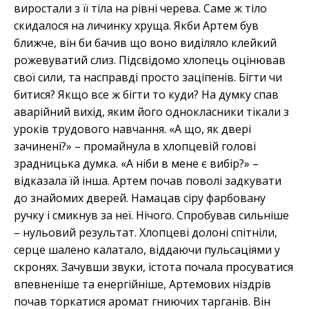
виростали з її тіла на рівні черева. Саме ж тіло
скидалося на личинку хруща. Якби Артем був
ближче, він би бачив що воно виділяло клейкий
рожевуватий слиз. Підсвідомо хлопець оцінював
свої сили, та насправді просто заціпенів. Бігти чи
битися? Якщо все ж бігти то куди? На думку спав
аварійний вихід, яким його однокласники тікали з
уроків трудового навчання. «А що, як двері
зачинені?» – промайнула в хлопцевій голові
зрадницька думка. «А ніби в мене є вибір?» –
відказала їй інша. Артем почав поволі задкувати
до знайомих дверей. Намацав сіру фарбовану
ручку і смикнув за неї. Нічого. Спробував сильніше
– нульовий результат. Хлопцеві долоні спітніли,
серце шалено калатало, віддаючи пульсаціями у
скронях. Зачувши звуки, істота почала просуватися
впевненіше та енергійніше, Артемових ніздрів
почав торкатися аромат гниючих тарганів. Він