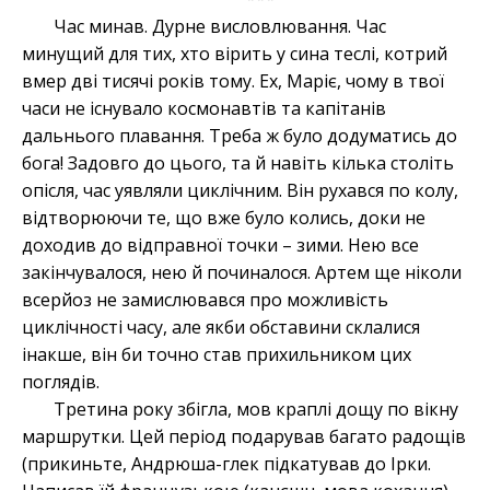
Час минав. Дурне висловлювання. Час
минущий для тих, хто вірить у сина теслі, котрий
вмер дві тисячі років тому. Ех, Маріє, чому в твої
часи не існувало космонавтів та капітанів
дальнього плавання. Треба ж було додуматись до
бога! Задовго до цього, та й навіть кілька століть
опісля, час уявляли циклічним. Він рухався по колу,
відтворюючи те, що вже було колись, доки не
доходив до відправної точки – зими. Нею все
закінчувалося, нею й починалося. Артем ще ніколи
всерйоз не замислювався про можливість
циклічності часу, але якби обставини склалися
інакше, він би точно став прихильником цих
поглядів.
Третина року збігла, мов краплі дощу по вікну
маршрутки. Цей період подарував багато радощів
(прикиньте, Андрюша-глек підкатував до Ірки.