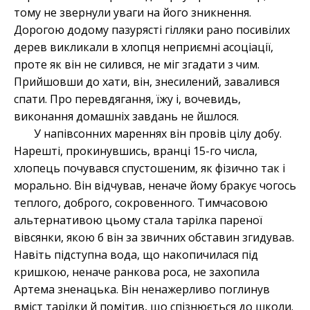
тому не звернули уваги на його зникнення.
Дорогою додому пазурясті гілляки рано посивілих
дерев викликали в хлопця неприємні асоціації,
проте як він не силився, не міг згадати з чим.
Прийшовши до хати, він, знесилений, завалився
спати. Про перевдягання, їжу і, вочевидь,
виконання домашніх завдань не йшлося.
У напівсонних мареннях він провів цілу добу.
Нарешті, прокинувшись, вранці 15-го числа,
хлопець почувався спустошеним, як фізично так і
морально. Він відчував, неначе йому бракує чогось
теплого, доброго, сокровенного. Тимчасовою
альтернативою цьому стала тарілка пареної
вівсянки, якою б він за звичних обставин згидував.
Навіть підступна вода, що накопичилася під
кришкою, неначе ранкова роса, не захопила
Артема зненацька. Він ненажерливо поглинув
вміст тарілки й помітив, що спізнюється до школи.