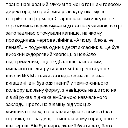
транс, навіюваний глухим та монотонним голосом
директора, котрий вивергав купу нікому не
потрібної інформації. Старшокласники ж уже не
соромились перекочувати до затінку ялинок, котрі
запопадливо оточували капище, на якому
проводилась чергова лінійка. «А чому, бляха, не
пенал?» –­ подумав один з десятикласників. Це був
високий худорлявий хлопець з недбало
підстриженим, і ще недбалыше зачесаним,
мишачого кольору волоссям. Як і решта учнів
школи №5 Містечка-з-огидною-назвою-на-
київщині, він був одягнений у темно-синього
кольору шкільну форму, з навіщось нашитою на
лівий рукав піджака емблемою навчального
закладу. Проте, на відміну від усіх цих
«вишиватніків», на юнакові була класична біла
сорочка, котра дещо стискала йому горло, проте
він терпів. Він був народжений бунтарем, його