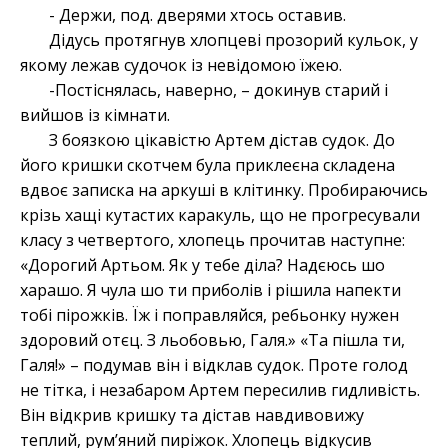
- Держи, под. дверями хтось оставив.
Дідусь протягнув хлопцеві прозорий кульок, у
якому лежав судочок із невідомою їжею.
-Постіснялась, наверно,
–
докинув старий і
вийшов із кімнати.
З боязкою цікавістю Артем дістав судок. До
його кришки скотчем була приклеєна складена
вдвоє записка на аркуші в клітинку. Пробираючись
крізь хащі кутастих каракуль, що не прогресували
класу з четвертого, хлопець прочитав наступне:
«Дорогий Артьом. Як у тебе діла? Надєюсь шо
харашо. Я чула шо ти приболів і рішила напекти
тобі пірожків. Їж і поправляйся, ребьонку нужен
здоровий отєц. З льобовью, Галя.» «Та пішла ти,
Галя!»
–
подумав він і відклав судок. Проте голод
не тітка, і незабаром Артем пересилив гидливість.
Він відкрив кришку та дістав навдивовижу
теплий, рум’яний пиріжок. Хлопець відкусив