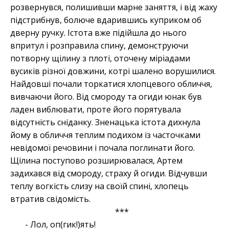
розвернувся, полишивши марне заняття, і від жаху
підстрибнув, болюче вдарившись куприком об
дверну ручку. Істота вже підійшла до нього
впритул і розправила спину, демонструючи
потворну щілину з плоті, оточену міріадами
вусиків різної довжини, котрі шалено ворушилися.
Найдовші почали торкатися хлопцевого обличчя,
вивчаючи його. Від смороду та огиди юнак був
ладен виблювати, проте його порятувала
відсутність сніданку. Зненацька істота дихнула
йому в обличчя теплим подихом із часточками
невідомої речовини і почала поглинати його.
Щілина поступово розширювалася, Артем
задихався від смороду, страху й огиди. Відчувши
теплу вогкість слизу на своїй спині, хлопець
втратив свідомість.
***
- Лол, оп(гик!)ять!