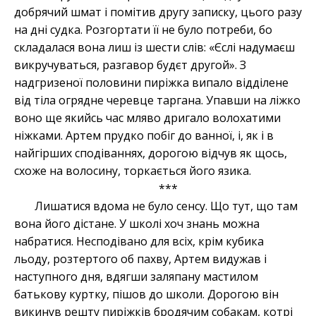
добрячий шмат і помітив другу записку, цього разу
на дні судка. Розгортати її не було потреби, бо
складалася вона лиш із шести слів: «Єслі надумаєш
викручуваться, разгавор будєт другой». З
надгризеної половини пиріжка випало відділене
від тіла огрядне черевце таргана. Упавши на ліжко
воно ще якийсь час мляво дригало волохатими
ніжками. Артем прудко побіг до ванної, і, як і в
найгірших сподіваннях, дорогою відчув як щось,
схоже на волосину, торкається його язика.
***
Лишатися вдома не було сенсу. Що тут, що там
вона його дістане. У школі хоч знань можна
набратися. Несподівано для всіх, крім кубика
льоду, розтертого об пахву, Артем видужав і
наступного дня, вдягши заляпану мастилом
батькову куртку, пішов до школи. Дорогою він
викинув решту пиріжків бродячим собакам, котрі