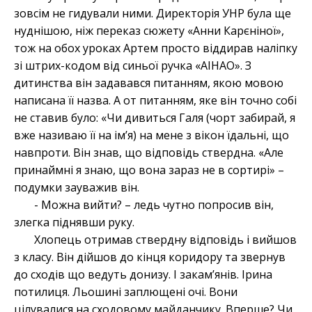
зовсім не гидували ними. Директорія УНР була ще
нуднішою, ніж переказ сюжету «Анни Карєніної»,
тож на обох уроках Артем просто віддирав наліпку
зі штрих-кодом від синьої ручка «АІНАО». З
дитинства він задавався питанням, якою мовою
написана її назва. А от питанням, яке він точно собі
не ставив було: «Чи дивиться Галя (чорт забирай, я
вже називаю її на ім’я) на мене з вікон їдальні, що
навпроти. Він знав, що відповідь ствердна. «Але
принаймні я знаю, що вона зараз не в сортирі»
–
подумки зауважив він.
- Можна вийти? – ледь чутно попросив він,
злегка піднявши руку.
Хлопець отримав ствердну відповідь і вийшов
з класу. Він дійшов до кінця коридору та звернув
до сходів що ведуть донизу. І закам’янів. Ірина
потилиця. Льошині заплющені очі. Вони
цілувалися на сходовому майданчику. Вперше? Чи