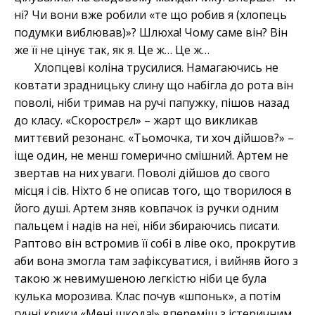
ні? Чи вони вже робили «те що робив я (хлопець
подумки виблював)»? Шлюха! Чому саме він? Він
же її не цінує так, як я. Це ж… Це ж…
Хлопцеві коліна трусилися. Намагаючись не
ковтати зрадницьку слину що набігла до рота він
поволі, ніби тримав на ручі папужку, пішов назад
до класу. «Скорострєл»
–
жарт що викликав
миттєвий резонанс. «Тьомочка, ти хоч дійшов?»
–
іще один, не менш гомерично смішний. Артем не
звертав на них уваги. Поволі дійшов до свого
місця і сів. Ніхто б не описав того, що творилося в
його душі. Артем зняв ковпачок із ручки одним
пальцем і надів на неї, ніби збираючись писати.
Раптово він встромив її собі в ліве око, прокрутив
аби вона змогла там зафіксуватися, і вийняв його з
такою ж невимушеною легкістю ніби це була
кулька морозива. Клас почув «шпоньк», а потім
гучні крики «Мені шкода!» впереміш з істеричним