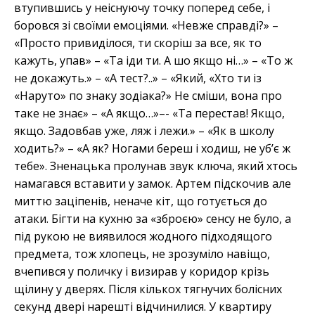
втупившись у неіснуючу точку поперед себе, і
боровся зі своїми емоціями. «Невже справді?»
–
«Просто привиділося, ти скоріш за все, як то
кажуть, упав»
–
«Та іди ти. А шо якщо ні…»
–
«То ж
не докажуть.»
–
«А тест?..»
–
«Який, «Хто ти із
«Наруто» по знаку зодіака?» Не сміши, вона про
таке не знає»
–
«А якщо…»
–
- «Та перестав! Якщо,
якщо. Задовбав уже, ляж і лежи.»
–
«Як в школу
ходить?»
–
«А як? Ногами береш і ходиш, не уб’є ж
тебе». Зненацька пролунав звук ключа, який хтось
намагався вставити у замок. Артем підскочив але
миттю заціпенів, неначе кіт, що готується до
атаки. Бігти на кухню за «зброєю» сенсу не було, а
під рукою не виявилося жодного підходящого
предмета, тож хлопець, не зрозуміло навіщо,
вчепився у поличку і визирав у коридор крізь
щілину у дверях. Після кількох тягнучих болісних
секунд двері нарешті відчинилися. У квартиру