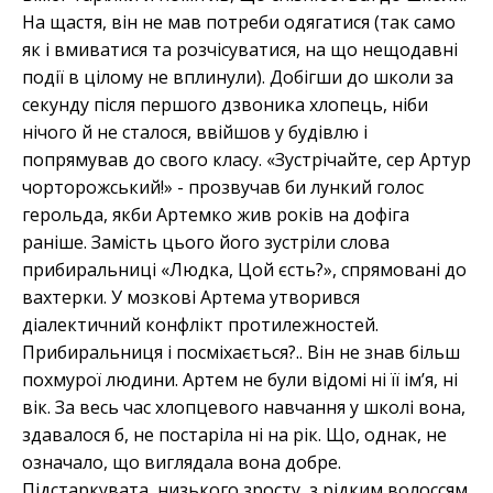
На щастя, він не мав потреби одягатися (так само
як і вмиватися та розчісуватися, на що нещодавні
події в цілому не вплинули). Добігши до школи за
секунду після першого дзвоника хлопець, ніби
нічого й не сталося, ввійшов у будівлю і
попрямував до свого класу. «Зустрічайте, сер Артур
чорторожський!» - прозвучав би лункий голос
герольда, якби Артемко жив років на дофіга
раніше. Замість цього його зустріли слова
прибиральниці «Людка, Цой єсть?», спрямовані до
вахтерки. У мозкові Артема утворився
діалектичний конфлікт протилежностей.
Прибиральниця і посміхається?.. Він не знав більш
похмурої людини. Артем не були відомі ні її ім’я, ні
вік. За весь час хлопцевого навчання у школі вона,
здавалося б, не постаріла ні на рік. Що, однак, не
означало, що виглядала вона добре.
Підстаркувата, низького зросту, з рідким волоссям