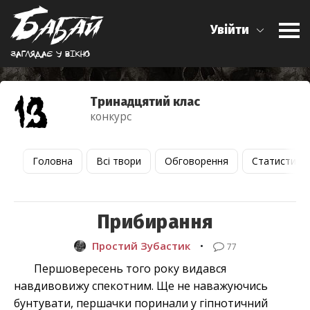
Увійти
Заглядає у вiкно
Тринадцятий клас
конкурс
Головна
Всі твори
Обговорення
Статистика
Прибирання
Простий Зубастик
•
77
Першовересень того року видався
навдивовижу спекотним. Ще не наважуючись
бунтувати, першачки поринали у гіпнотичний