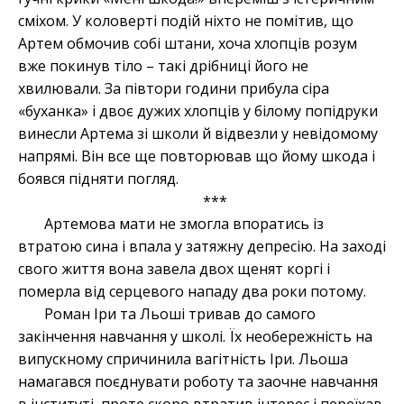
сміхом. У коловерті подій ніхто не помітив, що
Артем обмочив собі штани, хоча хлопців розум
вже покинув тіло
–
такі дрібниці його не
хвилювали. За півтори години прибула сіра
«буханка» і двоє дужих хлопців у білому попідруки
винесли Артема зі школи й відвезли у невідомому
напрямі. Він все ще повторював що йому шкода і
боявся підняти погляд.
***
Артемова мати не змогла впоратись із
втратою сина і впала у затяжну депресію. На заході
свого життя вона завела двох щенят коргі і
померла від серцевого нападу два роки потому.
Роман Іри та Льоші тривав до самого
закінчення навчання у школі. Їх необережність на
випускному спричинила вагітність Іри. Льоша
намагався поєднувати роботу та заочне навчання