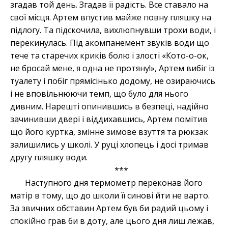
згадав той день. Згадав її радість. Все ставало на
свої місця. Артем впустив майже повну пляшку на
підлогу. Та підскочила, вихлюпнувши трохи води, і
перекинулась. Під акомпанемент звуків води що
тече та старечих криків болю і злості «Кото-о-ок,
не бросай мене, я одна не протяну!», Артем вибіг із
туалету і побіг прямісінько додому, не озираючись
і не вповільнюючи темп, що було для нього
дивним. Нарешті опинившись в безпеці, надійно
зачинивши двері і віддихавшись, Артем помітив
що його куртка, змінне зимове взуття та рюкзак
залишились у школі. У руці хлопець і досі тримав
другу пляшку води.
***
Наступного дня термометр переконав його
матір в тому, що до школи її синові йти не варто.
За звичних обставин Артем був би радий цьому і
спокійно грав би в доту, але цього дня лиш лежав,