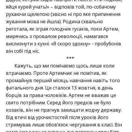
яйця курей учать!» – відповів той, по-собачому
рухаючи щелепою (звісно ні про яке припинення
жування мова не йшла). Родина схвально
реготала, як зграя голодних гусаків, поки Артем,
мирячись з провалом революції, намагався
вислизнути з кухні. «Я скоро здохну» - пробубонів
він собі під ніс.
***
Кажуть, що ми помічаємо щось лише коли
втрачаємо. Проте Артемчик не помітив, як
промайнув перший місяць навчання навіть того
фатального дня. Це сталося 13 жовтня, в день
борців за права чоловіків. Артем не вважав це
свято потрібним. Серед його предків не було
козаків, він не прагнув захищати жодну державу.
Від втечі від урочистостей після уроків його
стримував лише обов’язок чергування в класі. Він