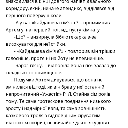
знаходилася в кінці довгого напівпідвального
коридору, який, неначе апендикс, відділявся від
першого поверху школи.
-А у вас «Кайдашева сім’я» є? – промимрив
Артем у, на перший погляд, пусту кімнату.
-Шо? – визирнула бібліотекарка з-за
високуватої для неї стійки.
- «Кайдашева сім’я є?» - повторив він трішки
голосніше, проте ні на йоту не впевненіше.
-Зараз гляну, – відповіла вона і почвалала до
складського приміщення.
Подумки Артем дивувався, що вона не
змінилася відтоді, як він брав у неї останній
непрочитаний «Ужастік» Р. Л. Стайна сім років
тому. Те саме гротескове поєднання низького
зросту і надмірної ваги, та сама зовнішність
казкового троля з відповідним сіруватим
відтінком шкіри і, незвичайне для її віку довге