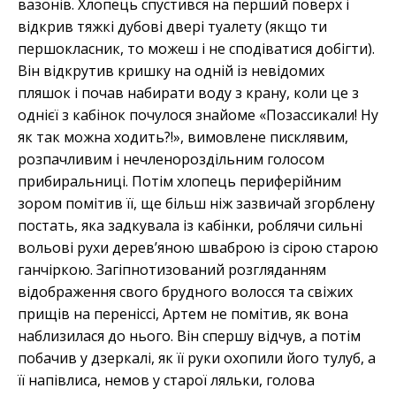
вазонів. Хлопець спустився на перший поверх і
відкрив тяжкі дубові двері туалету (якщо ти
першокласник, то можеш і не сподіватися добігти).
Він відкрутив кришку на одній із невідомих
пляшок і почав набирати воду з крану, коли це з
однієї з кабінок почулося знайоме «Позассикали! Ну
як так можна ходить?!», вимовлене писклявим,
розпачливим і нечленороздільним голосом
прибиральниці. Потім хлопець периферійним
зором помітив її, ще більш ніж зазвичай згорблену
постать, яка задкувала із кабінки, роблячи сильні
вольові рухи дерев’яною шваброю із сірою старою
ганчіркою. Загіпнотизований розгляданням
відображення свого брудного волосся та свіжих
прищів на переніссі, Артем не помітив, як вона
наблизилася до нього. Він спершу відчув, а потім
побачив у дзеркалі, як її руки охопили його тулуб, а
її напівлиса, немов у старої ляльки, голова