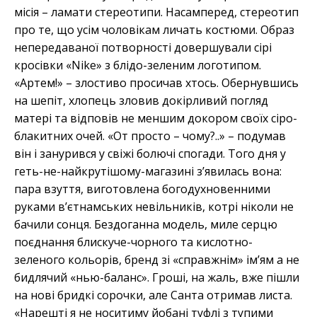
місія – ламати стереотипи. Насамперед, стереотип
про те, що усім чоловікам личать костюми. Образ
непередаваної потворності довершували сірі
кросівки «Nike» з блідо-зеленим логотипом.
«Артем!» – злостиво просичав хтось. Обернувшись
на шепіт, хлопець зловив докірливий погляд
матері та відповів не меншим докором своїх сіро-
блакитних очей. «От просто – чому?..» – подумав
він і занурився у свіжі болючі спогади. Того дня у
геть-не-найкрутішому-магазині з’явилась вона:
пара взуття, виготовлена богодухновенними
руками в’єтнамських невільників, котрі ніколи не
бачили сонця. Бездоганна модель, миле серцю
поєднання блискуче-чорного та кислотно-
зеленого кольорів, бренд зі «справжнім» ім’ям а не
бидлячий «нью-баланс». Гроші, на жаль, вже пішли
на нові бридкі сорочки, але Санта отримав листа.
«Нарешті я не носитиму йобані туфлі з тупими