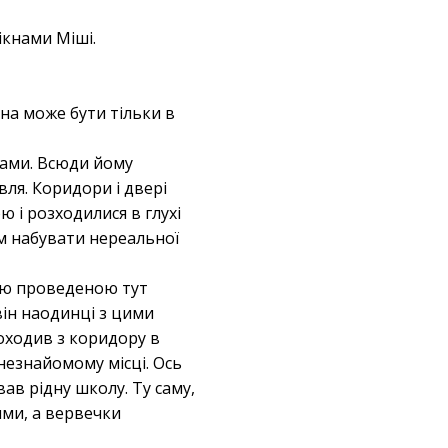
ікнами Міші.
на може бути тільки в
рами. Всюди йому
івля. Коридори і двері
ю і розходилися в глухі
м набувати нереальної
жною проведеною тут
 він наодинці з цими
оходив з коридору в
 незнайомому місці. Ось
вав рідну школу. Ту саму,
ими, а вервечки