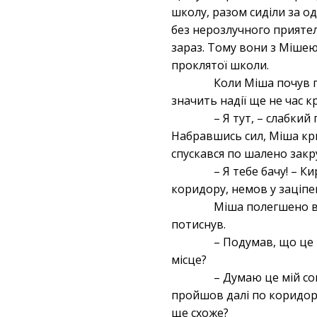
школу, разом сиділи за од
без нерозлучного приятел
зараз. Тому вони з Мішею 
проклятої школи.
Коли Міша почув г
значить надії ще не час к
– Я тут, – слабки
Набравшись сил, Міша кри
спускався по шалено закр
– Я тебе бачу! – 
коридору, немов у заціпен
Міша полегшено ви
потиснув.
– Подумав, що це 
місце?
– Думаю це мій со
пройшов далі по коридору
ще схоже?