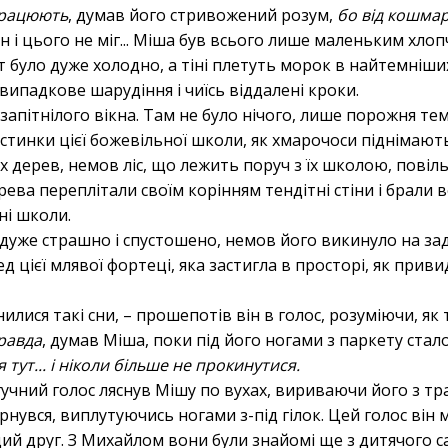
працюють
, думав його стривожений розум,
бо від кошма
він і цього не міг... Міша був всього лише маленьким хло
т було дуже холодно, а тіні плетуть морок в найтемніших
ипадкове шарудіння і чиїсь віддалені кроки.
запітнілого вікна. Там не було нічого, лише порожня тем
тинки цієї божевільної школи, як хмарочоси піднімаютьс
х дерев, немов ліс, що лежить поруч з їх школою, повільн
ерева переплітали своїм корінням тендітні стіни і брали
сні школи.
дуже страшно і спустошено, немов його викинуло на задв
ед цієї млявої фортеці, яка застигла в просторі, як прив
нилися такі сни, – прошепотів він в голос, розуміючи, як 
равда
, думав Міша, поки під його ногами з паркету ста
тут... і ніколи більше не прокинутися.
 гучний голос ляснув Мішу по вухах, вириваючи його з тр
нувся, виплутуючись ногами з-під гілок. Цей голос він мі
ий друг. З Михайлом вони були знайомі ще з дитячого с