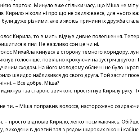
нією партою. Минуло вже стільки часу, що Міша не міг уя
я. Кирило ніколи ні про що не хвилювався, для нього ва
були дуже різними, але з якоїсь причини їх дружба стала 
олос Кирила, то в мить відчув дивне полегшення. Тепер 
ришитися в пил. Не важливо сон це чи ні.
й голос Михайла кинувся в сторону темного коридору, лун
кнув голосніше, повільно крокуючи на зустріч другові
ученим сходам. На його молодому обличчі не було і крапл
Кирило швидко наблизився до свого друга. Той застиг по
інні. – Все добре, Міша?
дихнув і за старою звичкою простягнув Кирилу руку. То
не ти, – Міша поправив волосся, насторожено озираючис
н, – просто відповів Кирило, легко посміхаючись. Обійш
, виходячи в довгий зал з рядом широких вікон і кабіне