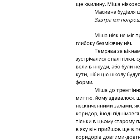
ще хвилину, Міша ніяково 
Масивна будівля ш
Завтра ми попро
Міша ніяк не міг 
глибоку безмісячну ніч.
Темрява за вікна
зустрічалися опалі гілки, 
вели в нікуди, або були н
кути, ніби цю школу буд
форми.
Міша до тремтіння
миттю, йому здавалося, що
нескінченними залами, як
коридор, іноді піднімався
тільки в цьому старому па
в яку він прийшов ще в п
коридорів довгими-довгим