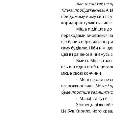
Але ж сни так не 
тільки пробудженням
. А 
невідомому йому світі. Ту
коридорах гуляють лише в
Міша підійшов до 
переходами вирвалися час
він бачив верхівки гостри
саму будівлю. Ніби німі д
цієї втраченої в чиємусь 
Вмить Міші стало 
ось він один стоїть посер
місце своєї кончини.
– Мені ніколи не с
всеосяжної тиші.
Може і п
буде простіше залишитися 
– Міша! Ти тут?! –
Хлопець різко обер
Це був Кирило, його кращ