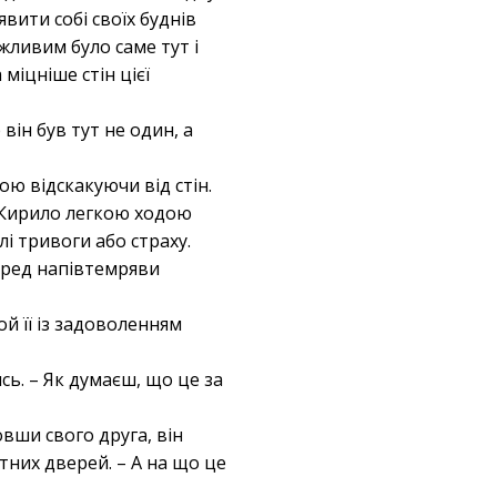
вити собі своїх буднів
жливим було саме тут і
міцніше стін цієї
він був тут не один, а
ою відскакуючи від стін.
. Кирило легкою ходою
і тривоги або страху.
серед напівтемряви
й її із задоволенням
ь. – Як думаєш, що це за
овши свого друга, він
тних дверей. – А на що це