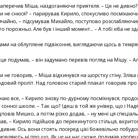
– заперечив Міша, наздоганяючи приятеля. – Це не дивно?
оли не снюся? – парирував Кирило, спокусливо посміхаючи
вичайно, – підсумував Михайло, поступово розслабляючись
 порожньо. Але був і інший момент... – А тобі хіба не зд
ами на облуплене підвіконня, виглядаючи щось в темряв
 це подумав, – він задумано перевів погляд на Мішу. – 
оли не говорив, – Міша відкинувся на шорстку стіну. Злів
ходовий проліт. Над головою старий плакат говорив про т
 знаю все, – Кирило знову по-дурному посміхнувся, про
сонної школи. – Так що? Ідеш в той же універ, що і Надя
ідповів Мишко, а потім різко додав, – ну мені ця спеціальн
думав, – Кирило підійшов до перекинутого стільця, вкрит
дивне. Ось вони стоять посеред цієї божевільно побудо
озмовляють ні про що.
Як це на нас схоже
, подумав хлопец