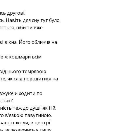
сь другові.
. Навіть для сну тут було
ається, ніби ти вже
і вікна. Його обличчя на
Але ж кошмари всім
а від нього темрявою
е, як слід поводитися на
довжуючи ходити по
, так?
ість теж до душі, як і їй.
ого в'язкою павутиною.
ваної школи, в центрі
ь, вслухаючись у тишу.