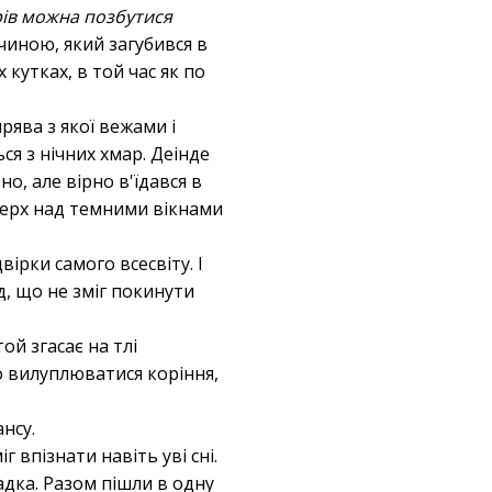
рів можна позбутися
пчиною, який загубився в
 кутках, в той час як по
рява з якої вежами і
я з нічних хмар. Деінде
о, але вірно в'їдався в
 верх над темними вікнами
ірки самого всесвіту. І
ид, що не зміг покинути
той згасає на тлі
ло вилуплюватися коріння,
ансу.
г впізнати навіть уві сні.
адка. Разом пішли в одну