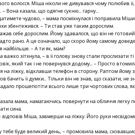
ого волосся. Міша ніколи не дивувався чому полюбив її,
– Вона казала, що одягне сукню... гарну...
атимете чудово, – мама посміхнулася і поправила Мішин
трохи збентежився. – Ти став уже таким дорослим.
вважав себе дорослим. Йому здавалося, що він не готови
адто рано. А це означало, що скоро йому самому довед
я найбільше. – А ти як, мам?
а важко зітхнула, – в її голову знову стали прослизати 
овік, який так і не повернувся додому... – Просто втомила
ся на ліжку, відклавши телефон в сторону. Раптом йому з
в бачить її думки... Тільки він не знав, що сказати, не з
жадало прошепотіти всього лише три чортових слова, які 
сказала мама, намагаючись повернути на обличчя легку п
ати сина.
, – відповів Міша, завмерши на ліжку. Його руки несвідо
 у тебе буде великий день, – промовила мама, сховавш