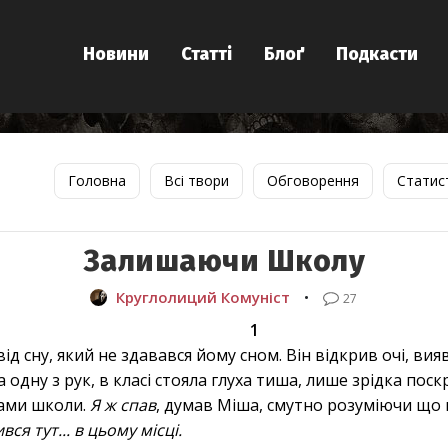
Новини
Статті
Блоґ
Подкасти
Головна
Всі твори
Обговорення
Статис
Залишаючи Школу
Круглолиций Комуніст
•
27
1
ід сну, який не здавався йому сном. Він відкрив очі, ви
 одну з рук, в класі стояла глуха тиша, лише зрідка пос
жами школи.
Я ж спав
, думав Міша, смутно розуміючи що 
ся тут... в цьому місці.