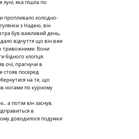
я луні, яка пішла по
ами пропливало холодно-
огулянки з Надею, він
автра був важливий день,
идало відчуття що він вже
то тривожними. Вони
ги бідного хлопця.
 очі, прагнучи в
ще стояв посеред
бернутися на те, що
ав ногами по курному
.. а потім він заснув.
відправиться в
р йому доводилося подумки