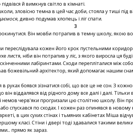
підвівся й вимкнув світло в кімнаті.
коли, зловісно темна в цей час доби, стояла у тиші під в
щаємося
, дивно подумав хлопець і ліг спати.
3
прокинутися. Він мовби потрапив в темну школу, якою во
ми переслідувала кожен його крок пустельними коридо
сухе листя, ніби він потрапив у ліс, з якого виросла ця буд
ескінченними лабіринтами. Сходи перепліталися між собо
ував божевільний архітектор, який допомагає нашим сна
 в руках боявся зізнатися собі, що все це не сон. З ко
 він віддалявся від рідного дому все далі і далі. Тільки
і немов черв'яки прогризали цю столітню школу. Він пр
 або спускався по сходах. І кожен раз опинявся в новому
ркеті, в цих сухих стінах і тьмяних кабінетах Міша відчу
ершому класі. Стіни і двері тоді здавалися такими велик
и... прямо як зараз.