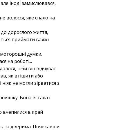
 але іноді замислювався,
е волосся, яке спало на
й до дорослого життя,
еться приймати важкі
ті моторошні думки.
ся на роботі...
далося, ніби він відчуває
нав, як втішити або
ніяк не могли зірватися з
осмішку. Вона встала і
мо вчепилися в край
ись за дверима. Почекавши