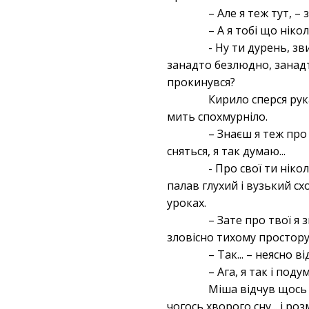
– Але я теж тут, 
– А я тобі що нік
- Ну ти дурень, з
занадто безлюдно, занадто
прокинувся?
Кирило сперся рук
мить спохмурніло.
– Знаєш я теж про
сняться, я так думаю...
- Про свої ти нік
палав глухий і вузький с
уроках.
– Зате про твої я
зловісно тихому простору 
– Так... – неясно в
– Ага, я так і по
Міша відчув щось 
чогось хворого сну... і р