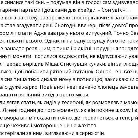
е снилися такі сни, – подумав він в голос і сам здивувавс
арими партами і дошками для крейди. – Сон уві сні...
вівся з-за столу, заворожено спостерігаючи як за вікн
ша став згадувати речі. Сьогодні ввечері, після довгої пр
ом ліг спати. Адже завтра у нього випускний. Точно. З
, тільки і всього. Однак ні на одну секунду його не пок
в занадто реальним, а тиша і рідкісні шарудіння занад
инуті монети і котилися вздовж стін, не відпускаючи ува
, твердо вирішив Міша. Стиснувши кулаки, він заплющив
ися, щоб побачити рятівний світанок. Однак... він все 
овісна тиша тихо дихала йому в потилицю, закликаючи о
тало дуже жарко. Повільно і невпевнено хлопець зачовг
ацати рятівний вихід з цього місця.
и лягав спати, як сидів у телефоні, як розмовляв з мамою.
 Лічені години до того моменту, як він покине школу і 
е вчора він міг сказати точно, де прокинеться, а тепе
 це неживе і моторошне нічне жахіття...
постерігали за ним, виглядаючи з сирих стін.