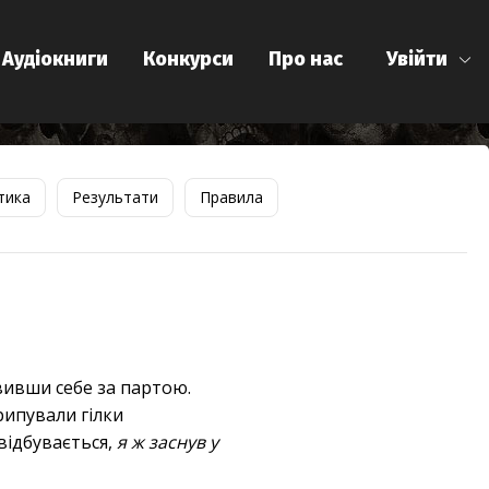
Аудіокниги
Конкурси
Про нас
Увійти
тика
Результати
Правила
явивши себе за партою.
крипували гілки
відбувається,
я ж заснув у