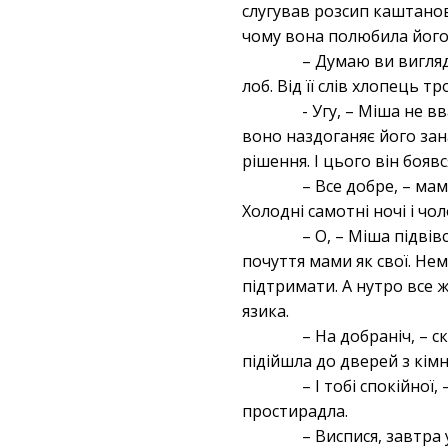
слугував розсип каштанов
чому вона полюбила його. 
– Думаю ви вигляд
лоб. Від її слів хлопець 
- Угу, – Міша не 
воно наздоганяє його зан
рішення. І цього він боявс
– Все добре, – мам
Холодні самотні ночі і чол
– О, – Міша підвів
почуття мами як свої. Немо
підтримати. А нутро все 
язика.
– На добраніч, – 
підійшла до дверей з кімн
– І тобі спокійної
простирадла.
– Виспися, завтра