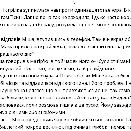
2
 і стрілка зупинилася навпроти одинадцятої вечора. В
там її син. Давно вона так не заходила, і дуже часто кори
ток вина на дні бокалу, розуміла, що не зможе по-іншом
е відповів Міша, втупившись в телефон. Там він якраз о
Мама присіла на край ліжка, ніяково взявши сина за рук
трашнього дня?
а говорив з матір'ю, в той час як його очі були спійман
ипускний. Постоїмо, послухаємо, та й розійдемося.
едь помітно посміхнулася. Після того, як Мішин тато без
і місця та віддалилася від свого сина, і його проблем. І
 душі вона боялася, що він прив’яжеться до неї так само с
і більше, коли і вона... зникне. – А як там у вас з Надею
илювався, коли розмова пішла в це русло. Йому завжди
в з рідними або знайомими.
.. так... – Міша представив чарівне обличчя своєї коханої. 
уби, легкий покров веснянок під очима і глибокі, немов т