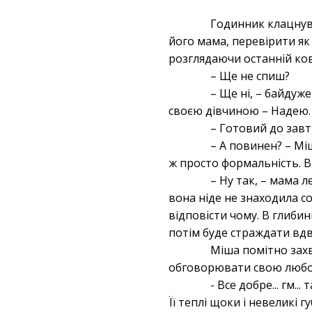
Годинник клацнув,
його мама, перевірити як 
розглядаючи останній ков
– Ще не спиш?
– Ще ні, – байдуж
своєю дівчиною – Надею. 
– Готовий до зав
– А повинен? – Міш
ж просто формальність. В
– Ну так, – мама л
вона ніде не знаходила соб
відповісти чому. В глибині
потім буде страждати вдвіч
Міша помітно захв
обговорювати свою любо
- Все добре... гм.
Її теплі щоки і невеликі г