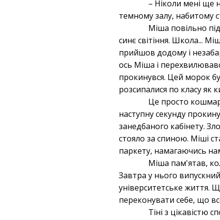
– Ніколи мені ще н
темному залу, набитому ст
Міша повільно під
синє світіння. Школа... Мі
прийшов додому і незабар
ось Міша і перехвилювався
прокинувся. Цей морок бу
розсипалися по класу як к
Це просто кошмар
наступну секунду прокинут
занедбаного кабінету. Зл
стояло за спиною. Міші с
паркету, намагаючись нам
Міша пам'ятав, кол
Завтра у нього випускний.
університетське життя. Щ
переконувати себе, що все
Тіні з цікавістю с