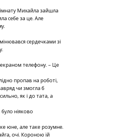
 кімнату Михайла зайшла
ла себе за це. Але
у.
бмінювався сердечками зі
у.
і екраном телефону. – Це
слідно пропав на роботі,
 навряд чи змогла б
ильно, як і до тата, а
?
 було ніяково
Таке юне, але таке розумне.
айга, очі. Короною їй