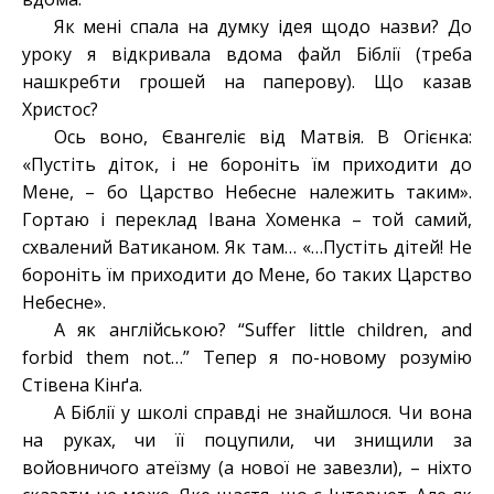
Як мені спала на думку ідея щодо назви? До
уроку я відкривала вдома файл Біблії (треба
нашкребти грошей на паперову). Що казав
Христос?
Ось воно, Євангеліє від Матвія. В Огієнка:
«Пустіть діток, і не бороніть їм приходити до
Мене, – бо Царство Небесне належить таким».
Гортаю і переклад Івана Хоменка – той самий,
схвалений Ватиканом. Як там… «…Пустіть дітей! Не
бороніть їм приходити до Мене, бо таких Царство
Небесне».
А як англійською? “Suffer little children, and
forbid them not…” Тепер я по-новому розумію
Стівена Кінґа.
А Біблії у школі справді не знайшлося. Чи вона
на руках, чи її поцупили, чи знищили за
войовничого атеїзму (а нової не завезли), – ніхто