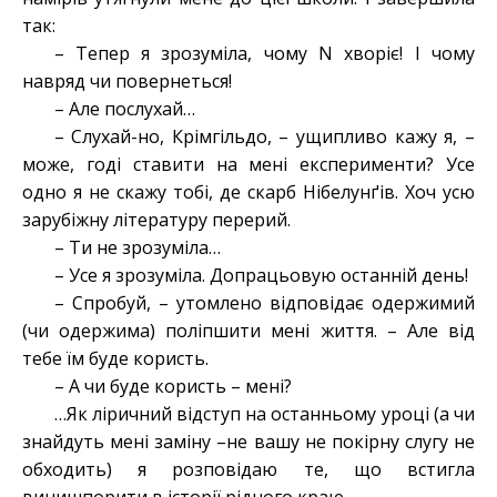
так:
– Тепер я зрозуміла, чому N хворіє! І чому
навряд чи повернеться!
– Але послухай…
– Слухай-но, Крімгільдо, – ущипливо кажу я, –
може, годі ставити на мені експерименти? Усе
одно я не скажу тобі, де скарб Нібелунґів. Хоч усю
зарубіжну літературу перерий.
– Ти не зрозуміла…
– Усе я зрозуміла. Допрацьовую останній день!
– Спробуй, – утомлено відповідає одержимий
(чи одержима) поліпшити мені життя. – Але від
тебе їм буде користь.
– А чи буде користь – мені?
…Як ліричний відступ на останньому уроці (а чи
знайдуть мені заміну –не вашу не покірну слугу не
обходить) я розповідаю те, що встигла