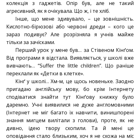
колекція з гаджетів. Опір був, але не такий
агресивний, як я очікувала. Що ж, і те хліб.
Інше, що мене здивувало, – це зовнішність.
Кислотно-бірюзові або червоні дреди – кого це
зараз подивує? Але розрізняла я учнів майже
тільки за зачісками.
Перший урок у мене був… за Стівеном Кінґом.
Від програми я відстала. Виявляється, у школі вже
вивчають… “Suffer the little children”. Що раніше
переклали як «Детки в клетке».
Кінґ у школі… Хм-м, це щось новеньке. Заодно
пригадаю англійську мову, бо крім Інтернету
сподіватися знайти тут Кінґову книжку було
даремно. Учні виявилися не дуже англомовними
(Інтернет не міг багато їх навчити, винишпорені
знання мигцем вилітали з голови), проте, як не
дивно, ідею твору схопили. Та й мені це
оповідання стало близьким, хоч я не схожа на міс