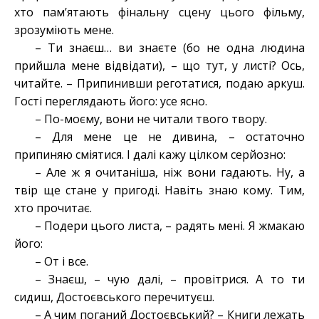
хто пам’ятають фінальну сцену цього фільму,
зрозуміють мене.
– Ти знаєш… ви знаєте (бо не одна людина
прийшла мене відвідати), – що тут, у листі? Ось,
читайте. – Припинивши реготатися, подаю аркуш.
Гості переглядають його: усе ясно.
– По-моєму, вони не читали твого твору.
– Для мене це не дивина, – остаточно
припиняю сміятися. І далі кажу цілком серйозно:
– Але ж я очитаніша, ніж вони гадають. Ну, а
твір ще стане у пригоді. Навіть знаю кому. Тим,
хто прочитає.
– Подери цього листа, – радять мені. Я жмакаю
його:
– От і все.
– Знаєш, – чую далі, – провітрися. А то ти
сидиш, Достоєвського перечитуєш.
– А чим поганий Достоєвський? – Книги лежать