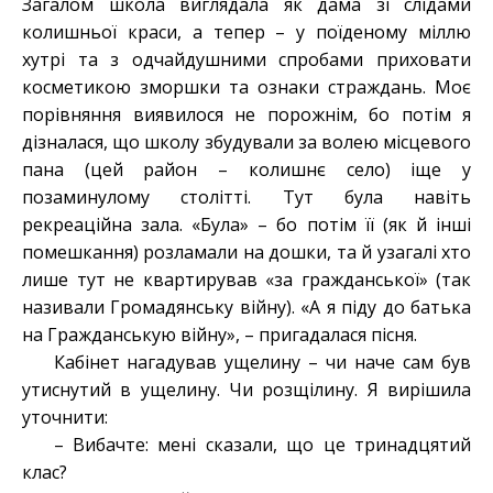
Загалом школа виглядала як дама зі слідами
колишньої краси, а тепер – у поїденому міллю
хутрі та з одчайдушними спробами приховати
косметикою зморшки та ознаки страждань. Моє
порівняння виявилося не порожнім, бо потім я
дізналася, що школу збудували за волею місцевого
пана (цей район – колишнє село) іще у
позаминулому столітті. Тут була навіть
рекреаційна зала. «Була» – бо потім її (як й інші
помешкання) розламали на дошки, та й узагалі хто
лише тут не квартирував «за гражданської» (так
називали Громадянську війну). «А я піду до батька
на Гражданськую війну», – пригадалася пісня.
Кабінет нагадував ущелину – чи наче сам був
утиснутий в ущелину. Чи розщілину. Я вирішила
уточнити:
– Вибачте: мені сказали, що це тринадцятий
клас?