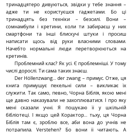
тринадцятеро дивуються, звідки у тебе знання –
адже ти не користуєшся гаджетами. Бо ці
тринадцять без техніки – безсилі. Вони –
сомнамбули і кретини, коли ти забираєш у них
смартфони та інші блискучі штуки і просиш
написати щось від руки власними словами.
Начебто нормальні люди перетворюються на
кретинів.
Проблемний клас? Як усі. Є проблемніші. У тому
числі дорослі. Ти сама таких знаєш.
Der Höllenzwang… der zwang – примус. Отже, ця
книга примушує пекельні сили – викликає їх
служити. Так само, певно, Чорна Біблія, якою мені
ще давно наказували не захоплюватися. І про яку
мені сказали учні. Я пошукаю її у шкільній
бібліотеці. І якщо цей Корактор… тьху, ця Чорна
Біблія там є, зроблю все, аби вона до учнів не
потрапила. Verstehen? Бо вони її читають. А