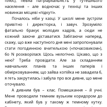
плюс), певна патріархальність у тутешнього
населення – але водночас у техніці та інших
новинках місцеві «підкуті».
Почалось ніби у казці. У школі мене зустріли
привітно і директорка, і завуч. Зрозуміло:
фатально бракує молодих кадрів, а сюди не
кожний захоче діставатися. Забігаючи наперед,
скажу, що вже наступного дня мені запропонували
стати погодинною вчителькою («почасовиком»),
бо N розхворілася. Щось нелогічно. Цікаво, що з
нею? Треба провідати. Але за складанням
навчальних планів та інших паперів і
обмірковуванням, що зайва копійка не завадила б,
я геть закрутилась і забула про все дивне, що мене
оточувало.
А дивним був – клас. Помешкання – й учні.
Мене проводили темним вузьким коридором до
кабінету, який був у такому ж темному кутку.