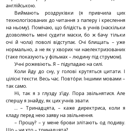
англійською.
Виймають роздруківки (я привчила цих
технологізованих до читання з паперу і креслення
на ньому). Помічаю, що блідість в учнів (наскільки
дозволяють мені судити маски, бо ж бачу тільки
очі й чола) поволі відступає. Очі блищать – уже
нормально, а не як у хворих чи наелектризованих
(таке показують у фільмах – людину під струмом).
Учні рожевіють. Я – підупадаю на силі.
Коли йду до сну, у голові крутяться цитати. І
цілісні тексти. Весь час. Повтóри. Іншими мовами –
так само.
Ні, так я з глузду з’їду. Пора звільнятися. Але
спершу я знайду, як цих учнів звати.
… – Тринадцята, – каже директриса, коли я
кладу перед нею заяву на звільнення.
– Прошу? – у мене брови злітають од подиву.
Що – чи хто – тринадцята?