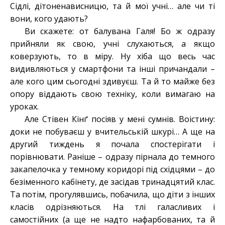
Сідлі, дітоненависницю, та й мої учні… але чи ті
вони, кого удають?
Ви скажете: от балувана Галя! Бо ж одразу
прийняли як свою, учні слухаються, а якщо
коверзують, то в міру. Ну хіба що весь час
видивляються у смартфони та інші причандали –
але кого цим сьогодні здивуєш. Та й то майже без
опору віддають свою техніку, коли вимагаю на
уроках.
Але Стівен Кінґ посіяв у мені сумнів. Воістину:
доки не побуваєш у вчительській шкурі… А ще на
другий тиждень я почала спостерігати і
порівнювати. Раніше – одразу пірнала до темного
закапелочка у темному коридорі під східцями – до
безіменного кабінету, де засідав тринадцятий клас.
Та потім, прогулявшись, побачила, що діти з інших
класів одрізняються. На тлі галасливих і
самостійних (а ще не надто нафарбованих, та й