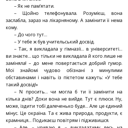
– Як не пам’ятати.
– Щойно телефонувала. Розумієш, вона
заслабла, зараз на лікарняному. А замінити її нема
кому.
– До чого тут…
– У тебе ж був учительський досвід.
– Так, я викладала у гімназії… в університеті…
ви знаєте… що тільки не викладала й кого лише не
заміняла! – до мене повертається добрий гумор.
Мої знайомі чудово обізнані з минулими
обставинами і навіть із пієтетом кажуть: «У тебе
такий досвід!»
– N просить… чи могла б ти її замінити на
кілька днів? Доки вона не вийде. Тут є плюси. Ну,
може, їздити тобі далеченько буде… Але це єдиний
мінус. Це окраїна. Та є жива природа, продукти, є
крамниця… Под
и
хаєш повітрям і підживишся.
– Але, – уриваю я, – викладатиму десь на