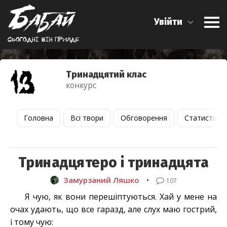
Увійти
Сьогоднi вiн прийде
Тринадцятий клас
конкурс
Головна
Всі твори
Обговорення
Статистика
Тринадцятеро і тринадцята
Замурзаний Ляшко
•
107
Я чую, як вони перешіптуються. Хай у мене на
очах удають, що все гаразд, але слух маю гострий,
і тому чую: