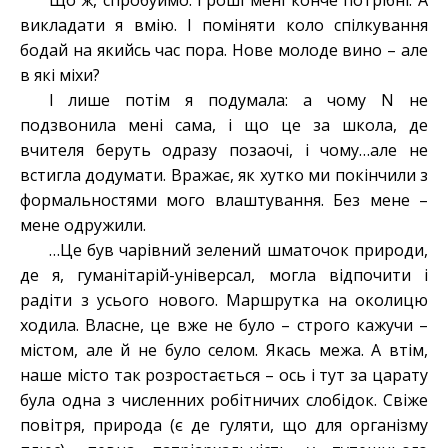
Що ж, спробуймо. Гроші мені конче потрібні. А
викладати я вмію. І поміняти коло спілкування
бодай на якийсь час пора. Нове молоде вино – але
в які міхи?
І лише потім я подумала: а чому N не
подзвонила мені сама, і що це за школа, де
вчителя беруть одразу позаочі, і чому…але не
встигла додумати. Вражає, як хутко ми покінчили з
формальностями мого влаштування. Без мене –
мене одружили.
…Це був чарівний зелений шматочок природи,
де я, гуманітарій-універсал, могла відпочити і
радіти з усього нового. Маршрутка на околицю
ходила. Власне, це вже не було – строго кажучи –
містом, але й не було селом. Якась межа. А втім,
наше місто так розростається – ось і тут за царату
була одна з численних робітничих слобідок. Свіже
повітря, природа (є де гуляти, що для організму