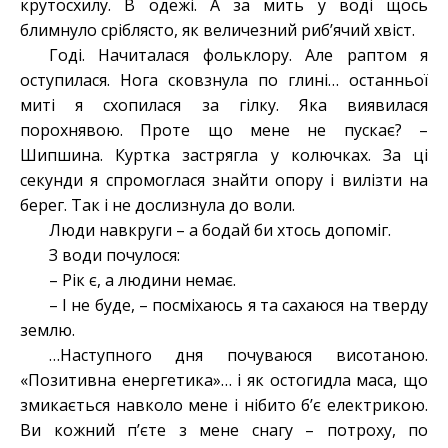
крутосхилу. В одежі. А за мить у воді щось
блимнуло сріблясто, як величезний риб’ячий хвіст.
Годі. Начиталася фольклору. Але раптом я
оступилася. Нога сковзнула по глині… останньої
миті я схопилася за гілку. Яка виявилася
порохнявою. Проте що мене не пускає? –
Шипшина. Куртка застрягла у колючках. За ці
секунди я спромоглася знайти опору і вилізти на
берег. Так і не дослизнула до воли.
Люди навкруги – а бодай би хтось допоміг.
З води почулося:
– Рік є, а людини немає.
– І не буде, – посміхаюсь я та сахаюся на тверду
землю.
…Наступного дня почуваюся висотаною.
«Позитивна енергетика»… і як остогидла маса, що
змикається навколо мене і нібито б’є електрикою.
Ви кожний п’єте з мене снагу – потроху, по