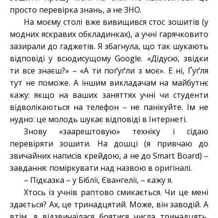
просто перевірка знань, а не ЗНО.
На моєму столі вже вивищився стос зошитів (у
модних яскравих обкладинках), а учні гарячковито
зазирали до гаджетів. Я збагнула, що так шукають
відповіді у всюдисущому Google. «Дідусю, звідки
ти все знаєш?» – «А ти поґуґли з моє». Е ні, Ґуґля
тут не поможе. А іншим викладачам на майбутнє
кажу: якщо на ваших заняттях учні чи студенти
відволікаються на телефон – не панікуйте. Їм не
нудно: це молодь шукає відповіді в Інтернеті.
Знову «заарештовую» техніку і сідаю
перевіряти зошити. На дошці (я привчаю до
звичайних написів крейдою, а не до Smart Board) –
завдання: поміркувати над назвою в оригіналі.
– Підказка – у Біблії, Євангелії, – кажу я.
Хтось із учнів раптово смикається. Чи це мені
здається? Ах, це тринадцятий. Може, він заводій. А
втім, я відзвичаїлася боятися числа тринадцять.