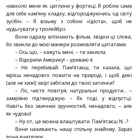
навколо мене як цеглини у фортеці. Я роблю сама
для себе кам’яну кладку, відгороджуючись од світу
зусібіч. – Я візьму з собою «Ідіота», щоб не
нудьгувати у тролейбусі.
Вони одразу впізнають фільм, звідки ці слова,
бо звикли до моєї манери розмовляти цитатами.
– Ось що, – кажуть мені, – ти закисла.
– Відкрили Америку! – уриваю я.
– Не перебивай. Пам’ятаєш, ти казала, що
мрієш ненадовго пожити на природі, і щоб дикі
(але не хижі) звірі забігали до твоєї хатинки?
– Ліс, чисте повітря, натуральні продукти… –
замріяно підтверджую. – Як тоді, у відпустці.
Навіть без звичних зручностей, ненадовго, – але
як чудово!
– Ну от, це можна влаштувати. Пам’ятаєш N…?
Вони називають нашу спільну знайому. Зараз
вона вчителює.