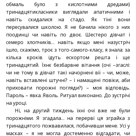
обмаль було з кислотними дредами)
тринадцятикласники виглядали апатичними і
навіть скидалися на стадо. Як тіні вони
пересувалися школою. Я не бачила нікого з них
поодинці чи навіть по двоє. Шестеро дівчат і
семеро хлопчиків… навіть якщо мені назустріч
ішло, скажімо, троє з того-самого-класу, я знала: за
кілька кроків ідуть ескортом решта і ще
тринадцятий. Їхнє безбарвне вітання (очі –згаслі:
чи не тому в дівчат такі начорнені вії – чи, може,
навіть вставлені штучні? – і намащені повіки, аби
приховати порожні погляди?) – моя відповідь.
Пароль – явка. Яволь. Ритуал виконано. До зустрічі
на уроці.
Ні, на другий тиждень їхні очі вже не були
порожніми. Я згадала… на перерві ця зграйка з
тринадцятого пожвавилася, побачивши мене. Усі у
масках – я не могла достеменно відгадати, чи