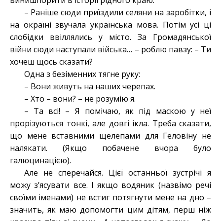
винишпорити в історії рідного краю.
– Раніше сюди приїздили селяни на заробітки, і
на окраїні звучала українська мова. Потім усі ці
слобідки ввіллялись у місто. За Громадянської
війни сюди наступали війська… – роблю павзу: – Ти
хочеш щось сказати?
Одна з безіменних тягне руку:
– Вони живуть на наших черепах.
– Хто – вони? – не розумію я.
– Та всі! – Я помічаю, як під маскою у неї
прорізуються тонкі, але довгі ікла. Треба сказати,
що мене вставними щелепами для Геловіну не
налякати. (Якщо побачене вчора було
галюцинацією).
Але не сперечайся. Цієї останньої зустрічі я
можу з’ясувати все. І якщо водяник (назвімо речі
своїми іменами) не встиг потягнути мене на дно –
значить, як маю допомогти цим дітям, перш ніж