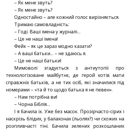
– Як мене звуть?
– Як мене звуть?
Одностайно – але кожний голос вирізняється.
Тримаю самовладність:
– Годі. Ваші імена у журналі…
– Це не наші імена!
Фейк – як це зараз модно казати?
– А ваші батьки… – не здаюсь я.
– Це не наші батьки!
Мимоволі згадується з антиутопії про
технологізоване майбутнє, де герой хотів мати
справжніх батьків, а не тих осіб, які значилися під
номерами – «та й то щодо батька я не певен».
– Нам потрібна ви!
– Чорна Біблія…
І я бачила їх. Уже без масок. Прозірчасто-сірих і
наскрізь блідих, у балахонах (льолях?) чи схожих на
розпливчасті тіні. Бачила зелених розкошланих