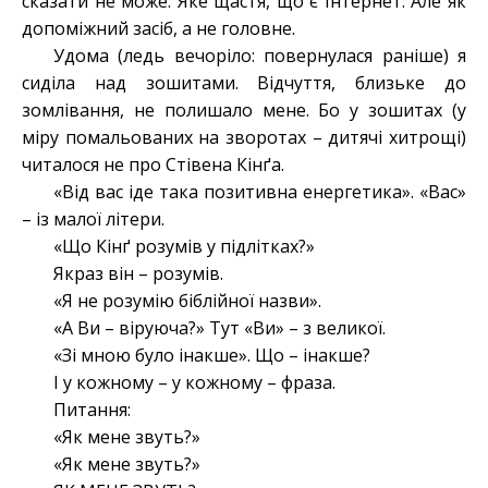
сказати не може. Яке щастя, що є Інтернет. Але як
допоміжний засіб, а не головне.
Удома (ледь вечоріло: повернулася раніше) я
сиділа над зошитами. Відчуття, близьке до
зомлівання, не полишало мене. Бо у зошитах (у
міру помальованих на зворотах – дитячі хитрощі)
читалося не про Стівена Кінґа.
«Від вас іде така позитивна енергетика». «Вас»
– із малої літери.
«Що Кінґ розумів у підлітках?»
Якраз він – розумів.
«Я не розумію біблійної назви».
«А Ви – віруюча?» Тут «Ви» – з великої.
«Зі мною було інакше». Що – інакше?
І у кожному – у кожному – фраза.
Питання:
«Як мене звуть?»
«Як мене звуть?»