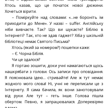
Хтось казав, що це початок нової дюжини.
Хочеться вірити.
– Поміркуйте над словами: «…не бороніть їм
приходити до Мене». У назві – suffer. Англійську
ніби вивчаєте. Так? Що ви шукаєте? Біблію в
Інтернеті? Так, хто не здав гаджет? Хіба у шкільній
бібліотеці немає Святого Письма?
Хтось (який за номером?) пошепки каже:
– Є. Чорна Біблія.
Чи це здалося?
Я гортаю зошити, доки учні намагаються щось
нашкрябати з голови. Ось записи про оповідання.
Я пояснювала ідею… стривайте! Але ж тут немає
жодного мого слова! Ні, учні не переписали це з
Інтернету. Я сама бачила, як вони занотовували
від руки. Але тут – геть інше. Голова пішла
обертом. Певно, я запрацювалася. Доперевіряю
вдома.