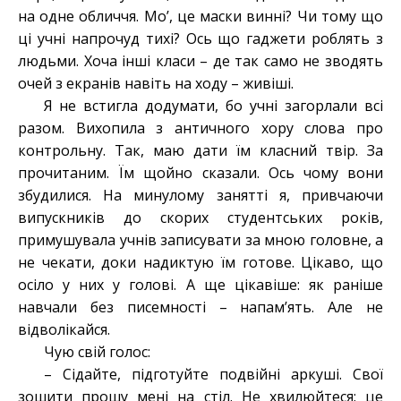
на одне обличчя. Мо’, це маски винні? Чи тому що
ці учні напрочуд тихі? Ось що гаджети роблять з
людьми. Хоча інші класи – де так само не зводять
очей з екранів навіть на ходу – живіші.
Я не встигла додумати, бо учні загорлали всі
разом. Вихопила з античного хору слова про
контрольну. Так, маю дати їм класний твір. За
прочитаним. Їм щойно сказали. Ось чому вони
збудилися. На минулому занятті я, привчаючи
випускників до скорих студентських років,
примушувала учнів записувати за мною головне, а
не чекати, доки надиктую їм готове. Цікаво, що
осіло у них у голові. А ще цікавіше: як раніше
навчали без писемності – напам’ять. Але не
відволікайся.
Чую свій голос:
– Сідайте, підготуйте подвійні аркуші. Свої
зошити прошу мені на стіл. Не хвилюйтеся: це