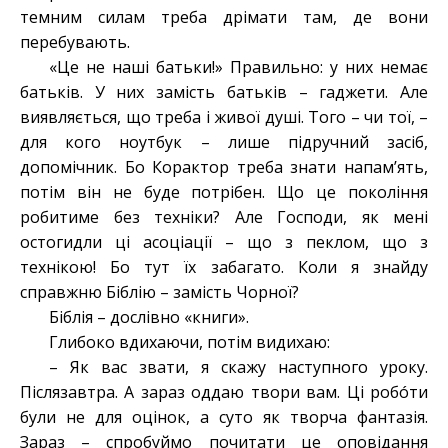
темним силам треба дрімати там, де вони
перебувають.
«Це не наші батьки!» Правильно: у них немає
батьків. У них замість батьків – гаджети. Але
виявляється, що треба і живої душі. Того – чи тої, –
для кого ноутбук – лише підручний засіб,
допомічник. Бо Корактор треба знати напам’ять,
потім він не буде потрібен. Що це покоління
робитиме без техніки? Але Господи, як мені
остогидли ці асоціації – що з пеклом, що з
технікою! Бо тут їх забагато. Коли я знайду
справжню Біблію – замість Чорної?
Біблія – дослівно «книги».
Глибоко вдихаючи, потім видихаю:
– Як вас звати, я скажу наступного уроку.
Післязавтра. А зараз оддаю твори вам. Ці робóти
були не для оцінок, а суто як творча фантазія.
Зараз – спробуймо почитати це оповідання