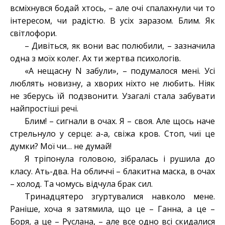
всміхнувся бодай хтось, – але очі спалахнули чи то
інтересом, чи радістю. В усіх заразом. Блим. Як
світлофори.
– Дивіться, як вони вас полюбили, – зазначила
одна з моїх колег. Ах ти жертва психологів.
«А нещасну N забули», – подумалося мені. Усі
люблять новизну, а хворих ніхто не любить. Ніяк
не зберусь їй подзвонити. Узагалі стала забувати
найпростіші речі.
Блим! – сигнали в очах. Я – своя. Але щось наче
стрельнуло у серце: а-а, свіжа кров. Стоп, чиї це
думки? Мої чи… не думай!
Я тріпонула головою, зібралась і рушила до
класу. Ать-два. На обличчі – блакитна маска, в очах
– холод. Та чомусь відчула брак сил.
Тринадцятеро згуртувалися навколо мене.
Раніше, хоча я затямила, що це – Ганна, а це –
Боря, а це – Руслана, – але все одно всі скидалися