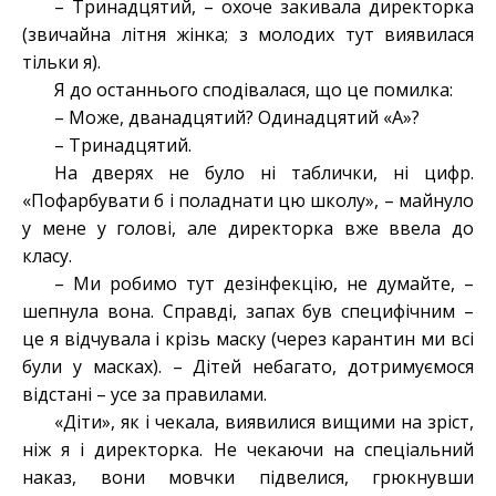
– Тринадцятий, – охоче закивала директорка
(звичайна літня жінка; з молодих тут виявилася
тільки я).
Я до останнього сподівалася, що це помилка:
– Може, дванадцятий? Одинадцятий «А»?
– Тринадцятий.
На дверях не було ні таблички, ні цифр.
«Пофарбувати б і поладнати цю школу», – майнуло
у мене у голові, але директорка вже ввела до
класу.
– Ми робимо тут дезінфекцію, не думайте, –
шепнула вона. Справді, запах був специфічним –
це я відчувала і крізь маску (через карантин ми всі
були у масках). – Дітей небагато, дотримуємося
відстані – усе за правилами.
«Діти», як і чекала, виявилися вищими на зріст,
ніж я і директорка. Не чекаючи на спеціальний
наказ, вони мовчки підвелися, грюкнувши