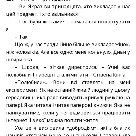
– Ви. Якраз ви тринадцята, хто викладає у нас
цей предмет. І хто звільнився.
– І всі були жінками? – намагаюся пожартувати
я.
– Так.
Що ж, у нас традиційно більше викладає жінок,
ніж чоловіків. Але все одно: мене кольнуло. Диви у
штири ока.
– Шкода, – зітхає директриса. – Учні вас
полюбили. І нарешті стали читати – Стівена Кінґа.
«Полюбили»… Вони всі ставлять на мені
експеримент. Як на останній живій людині у цьому
середовищі. Яка радо виводить кривулі ручкою на
папері. Яка читала і читає паперові книжки. Яка не
панікуватиме, коли у неї відмовиться працювати
Інтернет. І з якої можна попити життя.
Усе це я висловила «добродіям», які з благих
намірів утягнули мене до цієї школи. І завершила