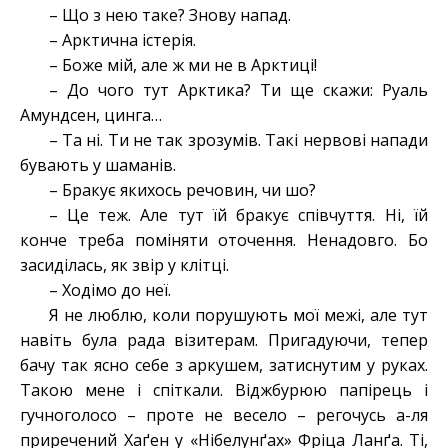
– Що з нею таке? Знову напад.
– Арктична істерія.
– Боже мій, але ж ми не в Арктиці!
– До чого тут Арктика? Ти ще скажи: Руаль
Амундсен, цинга…
– Та ні. Ти не так зрозумів. Такі нервові напади
бувають у шаманів.
– Бракує якихось речовин, чи шо?
– Це теж. Але тут їй бракує співчуття. Ні, їй
конче треба поміняти оточення. Ненадовго. Бо
засиділась, як звір у клітці.
– Ходімо до неї.
Я не люблю, коли порушують мої межі, але тут
навіть була рада візитерам. Пригадуючи, тепер
бачу так ясно себе з аркушем, затиснутим у руках.
Такою мене і спіткали. Віджбурюю папірець і
гучноголосо – проте не весело – регочусь а-ля
приречений Хаґен у «Нібелунґах» Фріца Ланґа. Ті,