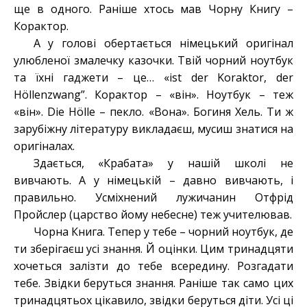
ще в одного. Раніше хтось мав Чорну Книгу –
Корактор.
А у голові обертається німецький оригінал
улюбленої змалечку казочки. Твій чорний ноутбук
та їхні гаджети – це… «ist der Koraktor, der
Höllenzwang”. Корактор – «він». Ноутбук – теж
«він». Die Hölle – пекло. «Вона». Богиня Хель. Ти ж
зарубіжну літературу викладаєш, мусиш знатися на
оригіналах.
Здається, «Крабата» у нашій школі не
вивчають. А у німецькій – давно вивчають, і
правильно. Усміхнений лужичанин Отфрід
Пройслер (царство йому небесне) теж учителював.
Чорна Книга. Тепер у тебе – чорний ноутбук, де
ти зберігаєш усі знання. Й оцінки. Цим тринадцяти
хочеться залізти до тебе всередину. Розгадати
тебе. Звідки беруться знання. Раніше так само цих
тринадцятьох цікавило, звідки беруться діти. Усі ці