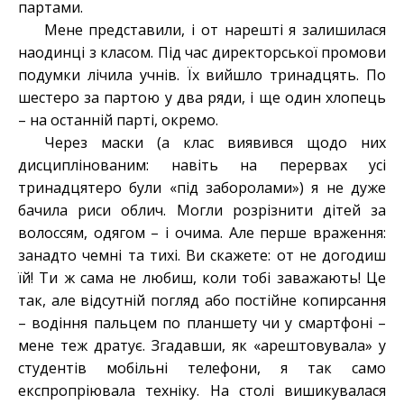
партами.
Мене представили, і от нарешті я залишилася
наодинці з класом. Під час директорської промови
подумки лічила учнів. Їх вийшло тринадцять. По
шестеро за партою у два ряди, і ще один хлопець
– на останній парті, окремо.
Через маски (а клас виявився щодо них
дисциплінованим: навіть на перервах усі
тринадцятеро були «під заборолами») я не дуже
бачила риси облич. Могли розрізнити дітей за
волоссям, одягом – і очима. Але перше враження:
занадто чемні та тихі. Ви скажете: от не догодиш
їй! Ти ж сама не любиш, коли тобі заважають! Це
так, але відсутній погляд або постійне копирсання
– водіння пальцем по планшету чи у смартфоні –
мене теж дратує. Згадавши, як «арештовувала» у
студентів мобільні телефони, я так само
експропріювала техніку. На столі вишикувалася