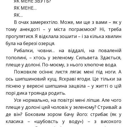
ЯК МЕНЕ ЗВУТЬ?
ЯК МЕНЕ…
ЯК…
В очах замерехтіло. Може, ми ще з вами – як у
тому анекдоті – у міста пограємося? Ні, треба
прогулятися. Я відклала зошити – і за кілька хвилин
була на березі озерця.
Рибалки, човни… на віддалі, на поваленій
тополині, – хтось у зеленому. Сильвета. Здається,
плеще у долоні. По-моєму, з нього хлюпоче вода.
Пожовкле осіннє листя лягає мені під ноги. А
ось шипшиновий кущ. Яскраві ягоди. Це тільки за
піснею у вересні шипшина зацвіла – у житті о цій
порі дика троянда родить.
Усе нормально, на повітрі мені ліпше. Але чого
плеще у долоні цей чоловік у зеленому? Стривай: а
де він? Боковим зором бачу його: стрибає (як у
класика – «шубовсть у воду») – з високого