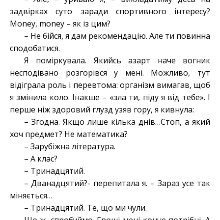
задвірках суто заради спортивного інтересу?
Money, money – як із цим?
– Не бійся, я дам рекомендацію. Але ти повинна
сподобатися.
Я поміркувала. Якийсь азарт наче вогник
несподівано розгорівся у мені. Можливо, тут
відіграла роль і перевтома: організм вимагав, щоб
я змінила коло. Інакше – «зла ти, піду я від тебе». І
перше ніж здоровий глузд узяв гору, я кивнула:
– Згодна. Якщо лише кілька днів…Стоп, а який
хоч предмет? Не математика?
– Зарубіжна література.
– А клас?
– Тринадцятий.
– Дванадцятий?- перепитала я. – Зараз усе так
міняється…
– Тринадцятий. Те, що ми чули.