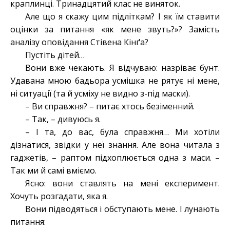
краплинці. Тринадцятий клас не виняток.
Але що я скажу цим підліткам? І як їм ставити
оцінки за питання «як мене звуть?»? Замість
аналізу оповідання Стівена Кінґа?
Пустіть дітей…
Вони вже чекають. Я відчуваю: назріває бунт.
Удавана мною бадьора усмішка не рятує ні мене,
ні ситуації (та й усміху не видно з-під маски).
– Ви справжня? – питає хтось безіменний.
– Так, – дивуюсь я.
– І та, до вас, була справжня… Ми хотіли
дізнатися, звідки у неї знання. Але вона читала з
гаджетів, – раптом підхоплюється одна з маси. –
Так ми й самі вміємо.
Ясно: вони ставлять на мені експеримент.
Хочуть розгадати, яка я.
Вони підводяться і обступають мене. І лунають
питання: