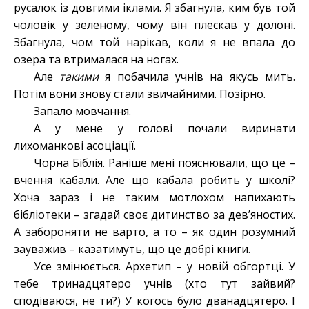
русалок із довгими іклами. Я збагнула, ким був той
чоловік у зеленому, чому він плескав у долоні.
Збагнула, чом той нарікав, коли я не впала до
озера та втрималася на ногах.
Але
такими
я побачила учнів на якусь мить.
Потім вони знову стали звичайними. Позірно.
Запало мовчання.
А у мене у голові почали виринати
лихоманкові асоціації.
Чорна Біблія. Раніше мені пояснювали, що це –
вчення кабали. Але що кабала робить у школі?
Хоча зараз і не таким мотлохом напихають
бібліотеки – згадай своє дитинство за дев’яностих.
А забороняти не варто, а то – як один розумний
зауважив – казатимуть, що це добрі книги.
Усе змінюється. Архетип – у новій обгортці. У
тебе тринадцятеро учнів (хто тут зайвий?
сподіваюся, не ти?) У когось було дванадцятеро. І