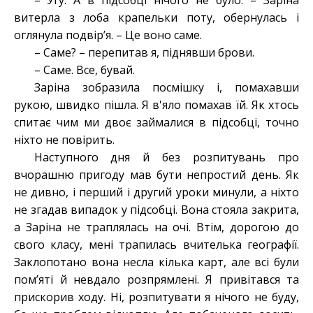
– Угу. А в підсобці нічого не було. – Заріна
витерла з лоба крапельки поту, обернулась і
оглянула подвір’я. – Це воно саме.
– Саме? – перепитав я, піднявши брови.
– Саме. Все, бувай.
Заріна зобразила посмішку і, помахавши
рукою, швидко пішла. Я в'яло помахав їй. Як хтось
спитає чим ми двоє займалися в підсобці, точно
ніхто не повірить.
Наступного дня й без розпитувань про
вчорашню пригоду мав бути непростий день. Як
не дивно, і перший і другий уроки минули, а ніхто
не згадав випадок у підсобці. Вона стояла закрита,
а Заріна не траплялась на очі. Втім, дорогою до
свого класу, мені трапилась вчителька географії.
Заклопотано вона несла кілька карт, але всі були
пом’яті й невдало розпрямлені. Я привітався та
прискорив ходу. Ні, розпитувати я нічого не буду,