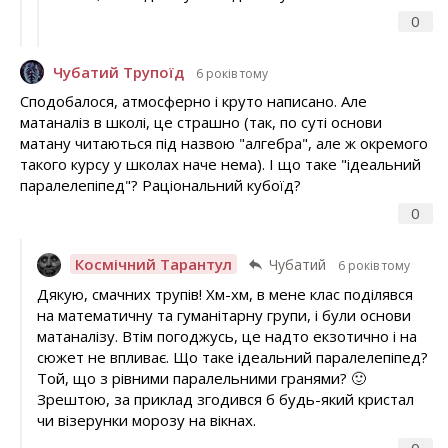
0
Чубатий Трупоїд
6 років тому
Сподобалося, атмосферно і круто написано. Але
матаналіз в школі, це страшно (так, по суті основи
матану читаються під назвою "алгебра", але ж окремого
такого курсу у школах наче нема). І що таке "ідеальний
паралелепіпед"? Раціональний кубоїд?
0
Космічний Тарантул
Чубатий
6 років тому
Дякую, смачних трупів! Хм-хм, в мене клас поділявся
на математичну та гуманітарну групи, і були основи
матаналізу. Втім погоджусь, це надто екзотично і на
сюжет не впливає. Що таке ідеальний паралелепіпед?
Той, що з рівними паралельними гранями? 🙂
Зрештою, за приклад згодився б будь-який кристал
чи візерунки морозу на вікнах.
0