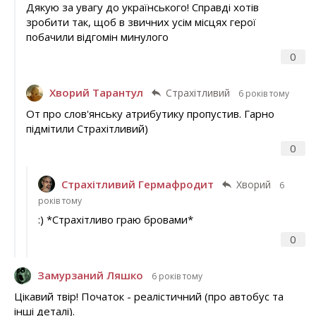
Дякую за увагу до українського! Справді хотів
зробити так, щоб в звичних усім місцях герої
побачили відгомін минулого
0
Хворий Тарантул
Страхітливий
6 років тому
От про слов'янську атрибутику пропустив. Гарно
підмітили Страхітливий)
0
Страхітливий Гермафродит
Хворий
6
років тому
:) *Страхітливо граю бровами*
0
Замурзаний Ляшко
6 років тому
Цікавий твір! Початок - реалістичний (про автобус та
інші деталі).