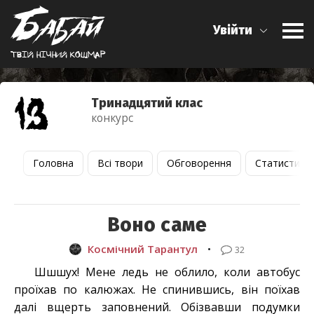
Увійти
Твiй нiчний кошмар
Тринадцятий клас
конкурс
Головна
Всі твори
Обговорення
Статистика
Воно саме
Космічний Тарантул
•
32
Шшшух! Мене ледь не облило, коли автобус
проїхав по калюжах. Не спинившись, він поїхав
далі вщерть заповнений. Обізвавши подумки