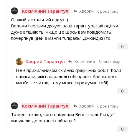
Космічний Тарантул
Хворий
6 років тому
О, який детальний відгук :)
Вельми і вельми дякую, ваші тарантульські оцінки
дуже втішають. Якщо це щось вам повідомить,
почерпнув ідей з манґи "Спіраль" Джюнджі Іто.
0
Хворий Тарантул
Космічний
6 років тому
Не є прихильником східних графічних робіт. Коли
написали, якісь паралелі собі провів. Але жодної
манґи не читав, тому може і придумав собі)
0
Космічний Тарантул
Хворий
6 років тому
Та мені цікаво, чого очікували Ви в фіналі. Які ідеї
виникали до останніх абзаців?
0