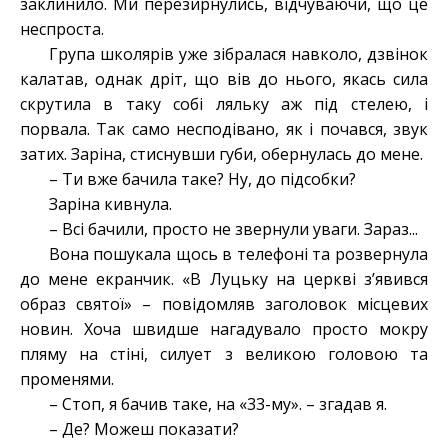
заклинило. Ми перезирнулись, відчуваючи, що це
неспроста.
Група школярів уже зібралася навколо, дзвінок
калатав, однак дріт, що вів до нього, якась сила
скрутила в таку собі ляльку аж під стелею, і
порвала. Так само несподівано, як і почався, звук
затих. Заріна, стиснувши губи, обернулась до мене.
– Ти вже бачила таке? Ну, до підсобки?
Заріна кивнула.
– Всі бачили, просто не звернули уваги. Зараз...
Вона пошукала щось в телефоні та розвернула
до мене екранчик. «В Луцьку на церкві з’явився
образ святої» – повідомляв заголовок місцевих
новин. Хоча швидше нагадувало просто мокру
пляму на стіні, силует з великою головою та
променями.
– Стоп, я бачив таке, на «33-му». – згадав я.
– Де? Можеш показати?