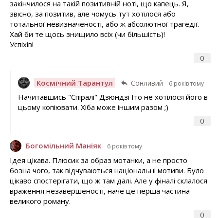
закінчилося на такій позитивній ноті, що капець. Я,
звісно, за позитив, але чомусь тут хотілося або
тотальної невизначеності, або ж абсолютної трагедії.
Хай би те щось знищило всіх (чи більшість)!
Успіхів!
0
Космічний Тарантул
Сонливий
6 років тому
Начитавшись "Спіралі" Дзюндзі Іто не хотілося його в
цьому копіювати. Хіба може іншим разом ;)
0
Богомільний Маніяк
6 років тому
Ідея цікава. Плюсик за образ мотанки, а не просто
бозна чого, так відчуваються національні мотиви. Було
цікаво спостерігати, що ж там далі. Але у фіналі склалося
враження незавершеності, наче це перша частина
великого роману.
0