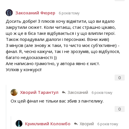
Закоханий Фюрер
6 років тому
Досить добре! З плюсів хочу відмітити, що ви вдало
закрутили сюжет. Коли читаєш, стає страшно цікаво,
що ж це в біса таке відбувається і у що влипли герої.
Також порадували діалоги і персонажі. Вони живі)
З мінусів (але знову ж таки, то чисто моє суб'єктивне) -
фінал. Я, чесно кажучи, так і не зрозумів, що відбулося,
багато недосказаності ))
Але написано грамотно, у автора явно є хист.
Успіхів у конкурсі!
0
Хворий Тарантул
Закоханий
6 років тому
Ох цей фінал не тільки вас збив з пантелику.
0
Крикливий Коломбо
Хворий
6 років тому