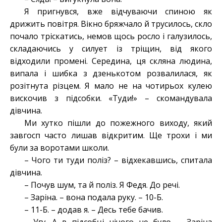
Я пригнувся, вже відчуваючи спиною як
дрижить повітря. Вікно бряжчало й трусилось, скло
почало трiскатись, немов щось росло i галузилось,
складаючись у силует із тріщин, від якого
відходили промені. Середина, ця скляна людина,
випала і шибка з дзенькотом розвалилася, як
розітнута різцем. Я мало не на чотирьох кулею
вискочив з підсобки. «Туди!» – скомандувала
дівчина.
Ми хутко пішли до пожежного виходу, який
завгосп часто лишав відкритим. Ще трохи і ми
були за воротами школи.
– Чого ти туди поліз? – відхекавшись, спитала
дівчина.
– Почув шум, та й поліз. Я Федя. До речі.
– Заріна. – вона подала руку. – 10-Б.
– 11-Б. – додав я. – Десь тебе бачив.