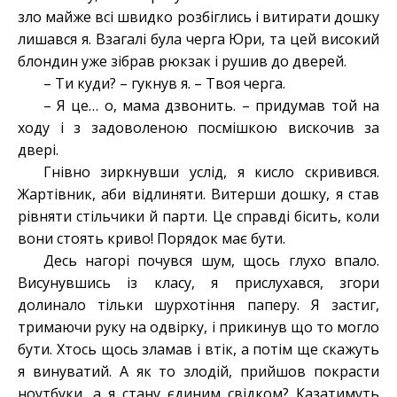
зло майже всі швидко розбіглись і витирати дошку
лишався я. Взагалі була черга Юри, та цей високий
блондин уже зібрав рюкзак і рушив до дверей.
– Ти куди? – гукнув я. – Твоя черга.
– Я це… о, мама дзвонить. – придумав той на
ходу і з задоволеною посмішкою вискочив за
двері.
Гнівно зиркнувши услід, я кисло скривився.
Жартівник, аби відлиняти. Витерши дошку, я став
рівняти стільчики й парти. Це справді бісить, коли
вони стоять криво! Порядок має бути.
Десь нагорі почувся шум, щось глухо впало.
Висунувшись із класу, я прислухався, згори
долинало тільки шурхотіння паперу. Я застиг,
тримаючи руку на одвірку, і прикинув що то могло
бути. Хтось щось зламав і втік, а потім ще скажуть
я винуватий. А як то злодій, прийшов покрасти
ноутбуки, а я стану єдиним свідком? Казатимуть