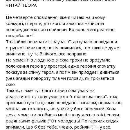
ЧИТАЙ ТВОРА.
Це четверте оповідання, яке я читаю на цьому
конкурсі, і перше, до якого я захотіла написати
попередження про спойлери. Бо воно мені реально
сподобалося!
Та люблю починати із зауваг. Стартувало оповідання
струнко і вичитано, потім виявилося, що таки не дуже
вичитано, ну та й нічого, все поправно.
На моменті з людиною зі скла трохи не зрозуміле
положення героїв у просторі, адже героїня спочатку
показує за спину героя, а потім він присідає і дивиться
(без згадки повороту тіла чи голови), як тріскається
скло.
Також, я вже тут багато звертала увагу на
реалістичність тону умовного "старшокласника", тож
прокоментую і в цьому оповіданні: загалом, нормально,
можна, як то кажуть, вступити у його черевики. Хоча
деякі моменти особисто мені знову десь з отієї епохи
радянських фільмів ("От молодець! По гарячих слідах
впіймали, що б без тебе, Федю, робили!", "Ну все,