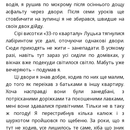
водія, я рушив по мокрому після осіннього дощу
асфальту через двори. Після семи уроків ще
стовбичити на зупинці я не збирався, швидше на
своїх двох дійду.
Сірі висотки «33-го кварталу» Луцька тягнулися
лабіринтом усе далі, оточуючи однакові двори.
Сюди приходять не жити – занепадати. В усякому
разі, навіть тут зараз усі сиділи по домівках, у
вікнах вже подекуди світилося світло. Мабуть уже
вечеряють – подумав я.
Ці двори я знав добре, ходив по них ще малим,
до того як переїхав з батьками в іншу квартиру.
Хоча насправді вони були занедбані, з
потрісканими доріжками та покошеними лавками,
мені вони здавалися привітними. Тільки не в таку
ж погоду! Я перестрибнув кілька калюж і з
шурхотом пройшовся по щебеню. За роки, що я
тут не ходив, усе лишилось те саме, хіба що зник