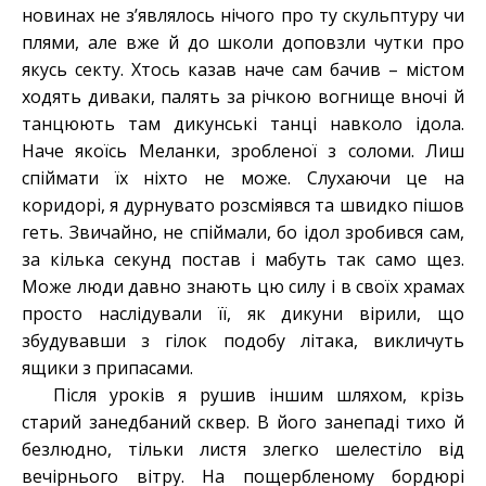
новинах не з’являлось нічого про ту скульптуру чи
плями, але вже й до школи доповзли чутки про
якусь секту. Хтось казав наче сам бачив – містом
ходять диваки, палять за річкою вогнище вночі й
танцюють там дикунські танці навколо ідола.
Наче якоїсь Меланки, зробленої з соломи. Лиш
спіймати їх ніхто не може. Слухаючи це на
коридорі, я дурнувато розсміявся та швидко пішов
геть. Звичайно, не спіймали, бо ідол зробився сам,
за кілька секунд постав і мабуть так само щез.
Може люди давно знають цю силу і в своїх храмах
просто наслідували її, як дикуни вірили, що
збудувавши з гілок подобу літака, викличуть
ящики з припасами.
Після уроків я рушив іншим шляхом, крізь
старий занедбаний сквер. В його занепаді тихо й
безлюдно, тільки листя злегко шелестіло від
вечірнього вітру. На пощербленому бордюрі