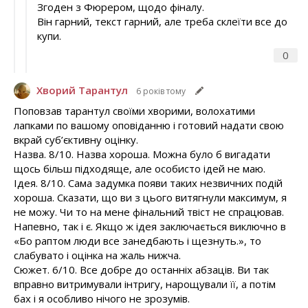
Згоден з Фюрером, щодо фіналу.
Він гарний, текст гарний, але треба склеїти все до
купи.
0
Хворий Тарантул
6 років тому
Поповзав тарантул своїми хворими, волохатими
лапками по вашому оповіданню і готовий надати свою
вкрай суб’єктивну оцінку.
Назва. 8/10. Назва хороша. Можна було б вигадати
щось більш підходяще, але особисто ідей не маю.
Ідея. 8/10. Сама задумка появи таких незвичних подій
хороша. Сказати, що ви з цього витягнули максимум, я
не можу. Чи то на мене фінальний твіст не спрацював.
Напевно, так і є. Якщо ж ідея заключається виключно в
«Бо раптом люди все занедбають і щезнуть.», то
слабувато і оцінка на жаль нижча.
Сюжет. 6/10. Все добре до останніх абзаців. Ви так
вправно витримували інтригу, нарощували її, а потім
бах і я особливо нічого не зрозумів.