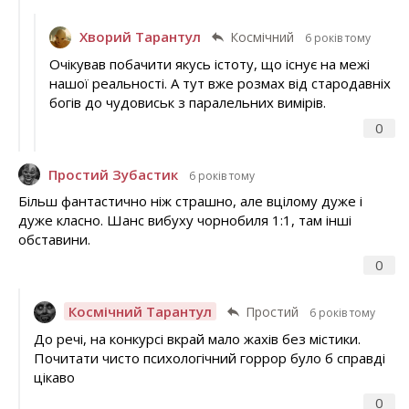
Хворий Тарантул
Космічний
6 років тому
Очікував побачити якусь істоту, що існує на межі
нашої реальності. А тут вже розмах від стародавніх
богів до чудовиськ з паралельних вимірів.
0
Простий Зубастик
6 років тому
Більш фантастично ніж страшно, але вцілому дуже і
дуже класно. Шанс вибуху чорнобиля 1:1, там інші
обставини.
0
Космічний Тарантул
Простий
6 років тому
До речі, на конкурсі вкрай мало жахів без містики.
Почитати чисто психологічний горрор було б справді
цікаво
0