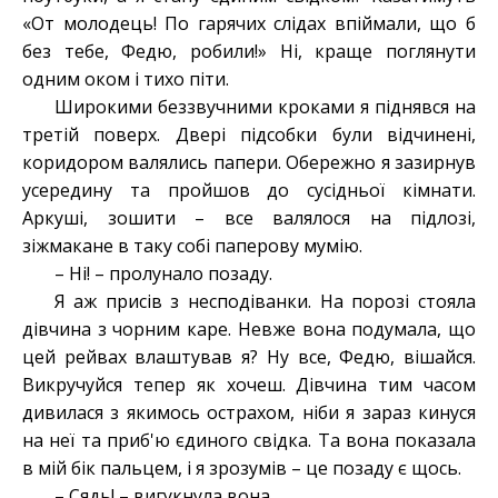
«От молодець! По гарячих слідах впіймали, що б
без тебе, Федю, робили!» Ні, краще поглянути
одним оком і тихо піти.
Широкими беззвучними кроками я піднявся на
третій поверх. Двері підсобки були відчинені,
коридором валялись папери. Обережно я зазирнув
усередину та пройшов до сусідньої кімнати.
Аркуші, зошити – все валялося на підлозі,
зіжмакане в таку собі паперову мумію.
– Ні! – пролунало позаду.
Я аж присів з несподіванки. На порозі стояла
дівчина з чорним каре. Невже вона подумала, що
цей рейвах влаштував я? Ну все, Федю, вішайся.
Викручуйся тепер як хочеш. Дівчина тим часом
дивилася з якимось острахом, ніби я зараз кинуся
на неї та приб'ю єдиного свідка. Та вона показала
в мій бік пальцем, і я зрозумів – це позаду є щось.
– Сядь! – вигукнула вона.