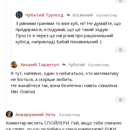
Чубатий Трупоїд
Космічний
6 років тому
З рівними гранями то вже куб, ні? Не думайте, що
придираюся, я подумав, що це такий задум.
Просто я через це нагуглив про раціональний
кубоїд, наприклад) Бабай пізнавальний :)
0
Хворий Тарантул
Чубатий
6 років тому
Я тут, напевно, один з небагатьох, хто математику
не боїться, а скоріше любить.
Не жахайтеся так, вона безпечна і навіть схвалена
Мін. Освіти)
0
Акваріумний Зять
6 років тому
Коментар містить СПОЙЛЕРИ. Гей, якщо тебе спинило
це слово, то що ти робиш у секції коментарів? БІЖИ