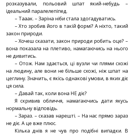
розказували, польовий шпат який-небудь –
ідеальний паралелепіпед.
– Тааак. – Заріна ніби стала здогадуватись.
– Хто зробив його в такій формі? А ніхто, такий
закон природи.
– Хочеш сказати, закон природи робить оце? –
вона показала на плетиво, намагаючись на нього
не дивитись.
– Отож. Нам здається, ці вузли чи плями схожі
на людину, але вони не більше схожі, ніж шпат на
цеглину. Значить, є якісь однакові умови, в яких діє
ця сила.
– Давай так, коли вона НЕ діє?
Я скривив обличчя, намагаючись дати якусь
нормальну відповідь.
– Зараз. – сказав нарешті. – На нас прямо зараз
не діє. А це вже плюс.
Кілька днів я не чув про подібні випадки. В