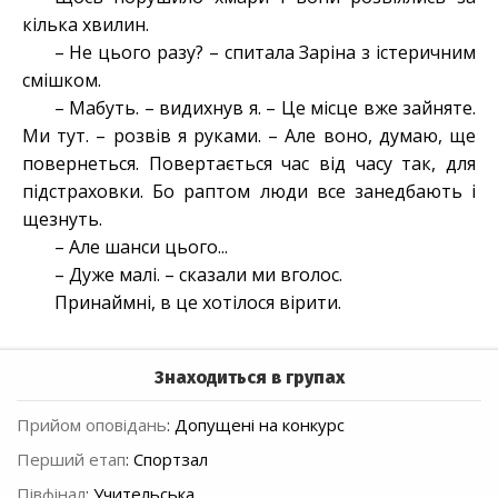
кілька хвилин.
– Не цього разу? – спитала Заріна з істеричним
смішком.
– Мабуть. – видихнув я. – Це місце вже зайняте.
Ми тут. – розвів я руками. – Але воно, думаю, ще
повернеться. Повертається час від часу так, для
підстраховки. Бо раптом люди все занедбають і
щезнуть.
– Але шанси цього...
– Дуже малі. – сказали ми вголос.
Принаймні, в це хотілося вірити.
Знаходиться в групах
Прийом оповідань
:
Допущені на конкурс
Перший етап
:
Спортзал
Півфінал
:
Учительська