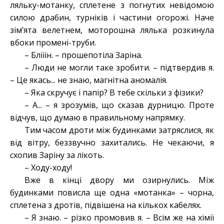
ляльку-мотанку, сплетене з погнутих невідомою
силою драбин, турніків і частини огорожі. Наче
зім’ята велетнем, моторошна лялька розкинула
вбоки промені-труби.
– Блііін. – прошепотіла Заріна.
– Люди не могли таке зробити. – підтвердив я.
– Це якась... не знаю, магнітна аномалія.
– Яка скручує і папір? В тебе скільки з фізики?
– А... – я зрозумів, що сказав дурницю. Проте
відчув, що думаю в правильному напрямку.
Тим часом дроти між будинками затряслися, як
від вітру, беззвучно захитались. Не чекаючи, я
схопив Заріну за лікоть.
– Ходу-ходу!
Вже в кінці двору ми озирнулись. Між
будинками повисла ще одна «мотанка» – чорна,
сплетена з дротів, підвішена на кількох кабелях.
– Я знаю. – різко промовив я. – Всім же на хімії