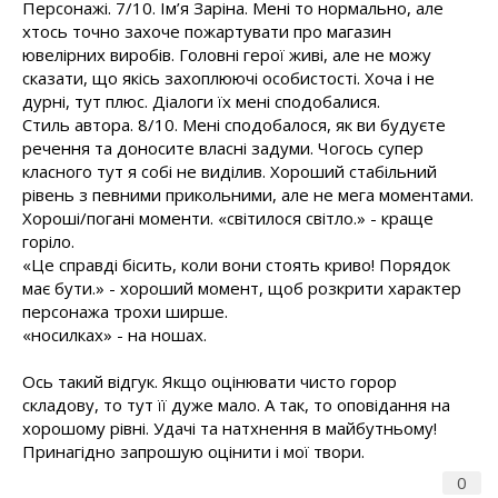
Персонажі. 7/10. Ім’я Заріна. Мені то нормально, але
хтось точно захоче пожартувати про магазин
ювелірних виробів. Головні герої живі, але не можу
сказати, що якісь захоплюючі особистості. Хоча і не
дурні, тут плюс. Діалоги їх мені сподобалися.
Стиль автора. 8/10. Мені сподобалося, як ви будуєте
речення та доносите власні задуми. Чогось супер
класного тут я собі не виділив. Хороший стабільний
рівень з певними прикольними, але не мега моментами.
Хороші/погані моменти. «світилося світло.» - краще
горіло.
«Це справді бісить, коли вони стоять криво! Порядок
має бути.» - хороший момент, щоб розкрити характер
персонажа трохи ширше.
«носилках» - на ношах.
Ось такий відгук. Якщо оцінювати чисто горор
складову, то тут її дуже мало. А так, то оповідання на
хорошому рівні. Удачі та натхнення в майбутньому!
Принагідно запрошую оцінити і мої твори.
0