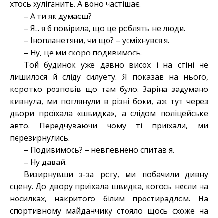
хтось хуліганить. А воно частішає.
– А ти як думаєш?
– Я... я б повірила, що це роблять не люди.
– Інопланетяни, чи що? – усміхнувся я.
– Ну, це ми скоро подивимось.
Той будинок уже давно висох і на стіні не
лишилося й сліду силуету. Я показав на нього,
коротко розповів що там було. Заріна задумано
кивнула, ми поглянули в різні боки, аж тут через
двори проїхала «швидка», а слідом поліцейське
авто. Передчуваючи чому ті приїхали, ми
перезирнулись.
– Подивимось? – невпевнено спитав я.
– Ну давай.
Визирнувши з-за рогу, ми побачили дивну
сцену. До двору приїхала швидка, когось несли на
носилках, накритого білим простирадлом. На
спортивному майданчику стояло щось схоже на