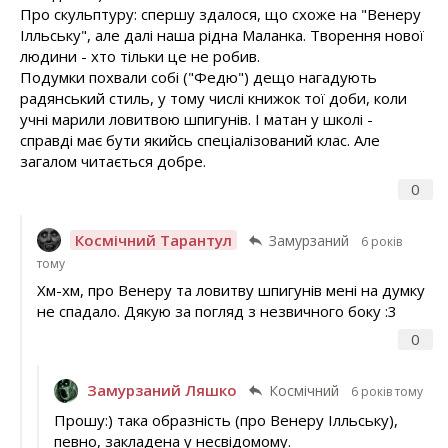
Про скульптуру: спершу здалося, що схоже на "Венеру
Ілльську", але далі наша рідна Маланка. Творення нової
людини - хто тільки це не робив.
Подумки похвали собі ("Федю") дещо нагадують
радянський стиль, у тому числі книжок тої доби, коли
учні марили ловитвою шпигунів. І матан у школі -
справді має бути якийсь спеціалізований клас. Але
загалом читається добре.
0
Космічний Тарантул
Замурзаний
6 років
тому
Хм-хм, про Венеру та ловитву шпигунів мені на думку
не спадало. Дякую за погляд з незвичного боку :3
0
Замурзаний Ляшко
Космічний
6 років тому
Прошу:) така образність (про Венеру Ілльську),
певно, закладена у несвідомому.