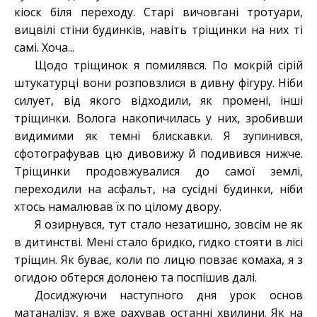
кіоск біля переходу. Старi вичовганi тротуари,
вицвiлi стiни будинкiв, навiть трiщинки на них тi
самi. Хоча...
Щодо трiщинок я помилявся. По мокрій сірій
штукатурцi вони розповзлися в дивну фігуру. Ніби
силует, від якого відходили, як промені, інші
тріщинки. Волога накопичилась у них, зробивши
видимими як темні блискавки. Я зупинився,
сфотографував цю дивовижу й подивився нижче.
Тріщинки продовжувалися до самої землі,
переходили на асфальт, на сусідні будинки, ніби
хтось намалював їх по цілому двору.
Я озирнувся, тут стало незатишно, зовсiм не як
в дитинствi. Менi стало бридко, гидко стояти в лiсi
трiщин. Як буває, коли по лицю повзає комаха, я з
огидою обтерся долонею та поспішив далі.
Досиджуючи наступного дня урок основ
матаналізу, я вже рахував останні хвилини. Як на