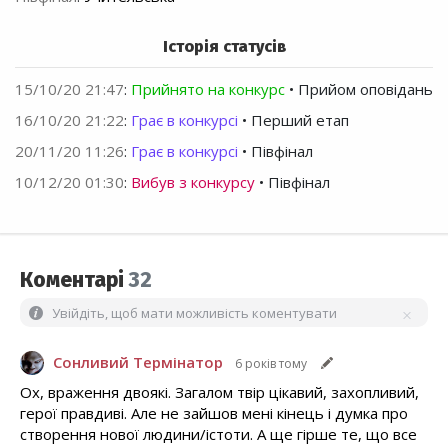
Історія статусів
15/10/20 21:47
:
Прийнято на конкурс
• Прийом оповідань
16/10/20 21:22
:
Грає в конкурсі
• Перший етап
20/11/20 11:26
:
Грає в конкурсі
• Півфінал
10/12/20 01:30
:
Вибув з конкурсу
• Півфінал
Коментарі
32
Увійдіть, щоб мати можливість коментувати
Сонливий Термінатор
6 років тому
Ох, враження двоякі. Загалом твір цікавий, захопливий,
герої правдиві. Але не зайшов мені кінець і думка про
створення нової людини/істоти. А ще гірше те, що все