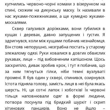
купчились червоно-чорні комахи з візерунком на
спині, схожим на дикунську маску. Їх називали в
нас жуками-пожежниками, а ще кумедно жуками-
москалями.
Сквер галузився доріжками, вони губилися в
кущах і деревах, давно запущених і густих. Я
здригнувся, коли між кущами побачив незнайомця.
Він стояв непорушно, незграбна постать у старому
злежалому одязі. Руки ховалися в довгих обвислих
рукавах, лице – під вибовченим капішоном. Щось
заскрипіло, дивак зробив крок, і тут я побачив, що
за ним тягнуться гілки, ніби темні вузлуваті
промені. Я був один у сквері, спинився, озирнувся.
Істота підняла голову, замість лиця в неї була якась
шерсть. Ні, це сотні лапок і хоботків! Їх червоні
тільця наповнювали одяг в формі людини,
потвора посунула під бридкий шурхіт і скрип
хітинових панцирів. Воно не йшло –