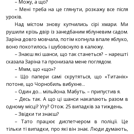
– Можу, а що?
– Мені треба на це глянути, розкажу все після
уроків.
Над містом знову купчились сірі хмари. Ми
рушили крізь двір із занедбаним яблуневим садом.
Заріна довго мовчала, потім копнула впале яблуко,
воно покотилось і шубовснуло в калюжу.
– Знаєш які шанси, що так станеться? – нарешті
сказала Заріна та пронизала мене поглядом.
– Ммм, що «що»?
– Що папери самі скрутяться, що «Титанік»
потоне, що Чорнобиль вибухне…
– Один до… мільйона. Мабуть. – припустив я.
– Десь так. А що ці шанси накапають разом в
одному місці? Угу? Отож. 25 випадків за тиждень.
– Звідки ти знаєш?
– Тато працює диспетчером в поліції. Це
тільки ті випадки, про які він знає. Люди думають,