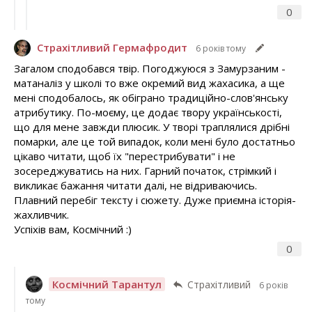
0
Страхітливий Гермафродит
6 років тому
Загалом сподобався твір. Погоджуюся з Замурзаним -
матаналіз у школі то вже окремий вид жахасика, а ще
мені сподобалось, як обіграно традиційно-слов'янську
атрибутику. По-моєму, це додає твору українськості,
що для мене завжди плюсик. У творі траплялися дрібні
помарки, але це той випадок, коли мені було достатньо
цікаво читати, щоб їх "перестрибувати" і не
зосереджуватись на них. Гарний початок, стрімкий і
викликає бажання читати далі, не відриваючись.
Плавний перебіг тексту і сюжету. Дуже приємна історія-
жахливчик.
Успіхів вам, Космічний :)
0
Космічний Тарантул
Страхітливий
6 років
тому