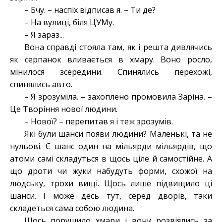
– Бчу. – наспіх відписав я. – Ти де?
– На вулиці, біля ЦУМу.
– Я зараз...
Вона справді стояла там, як і решта дивлячись
як серпанок вливається в хмару. Воно росло,
мінилося зсередини. Спинялись перехожі,
спинялись авто.
– Я зрозуміла. – захоплено промовила Заріна. –
Це Творіння нової людини.
– Нової? – перепитав я і теж зрозумів.
Які були шанси появи людини? Маленькі, та не
нульові. Є шанс один на мільярди мільярдів, що
атоми самі складуться в щось ціле й самостійне. А
що дроти чи жуки набудуть форми, схожої на
людську, трохи вищі. Щось лише підвищило ці
шанси. І може десь тут, серед дворів, таки
складеться сама собою людина.
Щось порушило хмари і вони розвіялись за