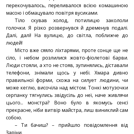
перекочувалось, переливалося всією комашиною
масою і обмацувало повітря вусиками.
Тіло скував холод, потилицю закололи
голочки. Я різко розвернувся й дременув подалі.
Далі, далі! На вулицю, до світла, поближче до
людей!
Місто вже сяяло ліхтарями, проте сонце ще не
сіло, і небом розлилися жовто-фіолетові барви.
Люди стояли, а хто не стояв, зупинялись, діставали
телефони, знімали щось у небі. Хмара дивно
правильної форми, схожа на силует людини, чи
може кеглю, височіла над містом. Тонкі мотузочки
серпанку тягнулись звідусіль до неї, наче живлячи
цього... монстра? Воно було в якомусь сенсі
прекрасне, ніби витвір майстра, лиш виниклий сам
собою.
– Ти бачиш? – прийшло повідомлення від
Заріни.