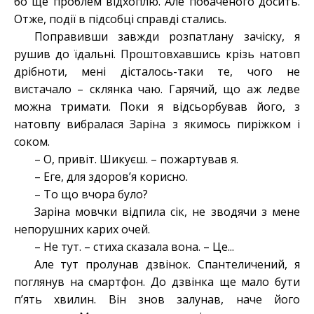
бо ще проблем відхоплю. Але побаченого досить.
Отже, події в підсобці справді стались.
Поправивши завжди розпатлану зачіску, я
рушив до їдальні. Проштовхавшись крiзь натовп
дрiбноти, мені дісталось-таки те, чого не
вистачало – склянка чаю. Гарячий, що аж ледве
можна тримати. Поки я відсьорбував його, з
натовпу вибралася Заріна з якимось пиріжком і
соком.
– О, привіт. Шикуєш. – пожартував я.
– Еге, для здоров’я корисно.
– То що вчора було?
Зарiна мовчки відпила сiк, не зводячи з мене
непорушних карих очей.
– Не тут. – стиха сказала вона. – Це...
Але тут пролунав дзвінок. Спантеличений, я
поглянув на смартфон. До дзвінка ще мало бути
п’ять хвилин. Він знов залунав, наче його