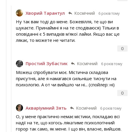
Хворий Тарантул
Космічний
6 років тому
Ну так вам тоді до мене. Божевілля, те що ви
шукаєте. Принаймні я на те сподіваюся) Тільки в
оповіданні є 5 випадків м'якої лайки. Якщо вас це
лякає, то можете не читати.
0
Простий Зубастик
Космічний
6 років тому
Можеш спробувати моє. Містична складова
присутня, але я намагався сильніше тиснути на
психологію. А от чи вийшло чи ні... (спойлер: ні)
0
Акваріумний Зять
Космічний
6 років тому
О, у мене практично немає містики, покладаю всі
надії на те, що когось лякатиме психологічний
горор так само, як мене. І що він, власне, вийшов.