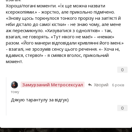
Хороші/погані моменти. «Їх ще можна назвати
ксерокопіями.» - жорстко, але прикольно підмічено.
«Знову щось торкнулося тонкого прорізу на зап'ясті й
ніби дістало до самої кістки» - не знаю чому, але мене
аж пересмикнуло. «Хизуватися з однолітків» - так,
взагалі, не говорять. «Тут нікого не має!» - «немає»
разом. «Його манери відповідали кривлянні його імені.»
- взагалі, не зрозумів сенсу цього речення. «- Хоча ні,
вдавися, стерво!» - я сміявся вголос, прикольний
момент.
0
Замурзаний Метросексуал
Хворий
6 років
тому
Дякую тарантулу за відгук)
0