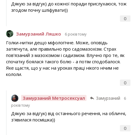
Дякую за відгук) до кожної поради прислухаюся, тож
згодом почну шліфувати))
0
Замурзаний Ляшко
6 років тому
Голки-нитки дещо міфологічне. Може, оповідь
затягнута, але правильно про садомазохізм. Страх
пов'язаний з мазохізмом і садизмом. Влучно про те, як
спочатку боялася такого болю - а потім сподобалося.
Яке щастя, що у нас на уроках праці нікого нічим не
кололи.
0
Замурзаний Метросексуал
Замурзаний
6
років тому
Дякую за відгук) від останнього речення, на обличчі,
з'явилася посмішка))
0