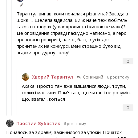
Тарантул випав, коли почалася різанина? Звєзда в
шокє...... Щелепа відвисла. Ви ж наче теж любітєль
такого в творах (у вас кровища і кишок не мало)?
Це оповідання справді паскудно написано, а герої
препогано розкриті, але ж, блін, з усіх досі
прочитаних на конкурсі, мені страшно було від
згадки про дурну голку!
0
Хворий Тарантул
Сонливий
6 років тому
Ахаха. Просто там вже змішалися люди, трупи,
голки і маньяки. Пам'ятаю, що читав і не розумів,
що, взагалі, коїться
0
Простий Зубастик
6 років тому
Почалось за здравіє, закінчилося за упокій. Початок