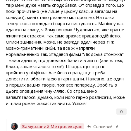
твір мені дуже навіть сподобався. От справді з того, що
поки прочитано (не лише у цьому класі, а загалом на
конкурсі), мені стало реально моторошно. На голки
тепер скоса поглядаю і сироти виступають. Маніяк у вас
вдався на славу, я йому повірив. Чудовисько, яке прагне
живитися страхом, так само вражає правдоподібністю.
Описи зшивання, може, не завжди вдалі через ті ж
мовно-граматичні хиби, та все ж напрягли
нормальненько так. Згадався фільм "Людська стоніжка"
- найогидніше, що довелося бачити в житті (але ж теж,
бляха, запам'яталося то як!). Шкода, що твір не
пройшов у півфінал. Але його справді ще треба
допестити, вбрати ідею в гарні шати. Напевно, це один
з перших ваших творів, тож все попереду. Зробіть з
цього оповідання чічу-лялю, бо страшенно
запам'яталося. Думаю, коли його гарно розписати, може
й цілий роман-жахастик вийти. Успіхів!
0
Замурзаний Метросексуал
Сонливий
6