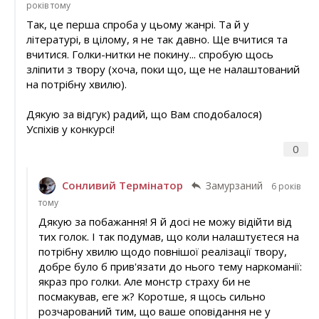
років тому
Так, це перша спроба у цьому жанрі. Та й у
літературі, в цілому, я не так давно. Ще вчитися та
вчитися. Голки-нитки не покину... спробую щось
зліпити з твору (хоча, поки що, ще не налаштований
на потрібну хвилю).
Дякую за відгук) радий, що Вам сподобалося)
Успіхів у конкурсі!
0
Сонливий Термінатор
Замурзаний
6 років
тому
Дякую за побажання! Я й досі не можу відійти від
тих голок. І так подумав, що коли налаштуєтеся на
потрібну хвилю щодо повнішої реалізації твору,
добре було б прив'язати до нього тему наркоманії:
якраз про голки. Але монстр страху би не
посмакував, еге ж? Коротше, я щось сильно
розчарований тим, що ваше оповідання не у