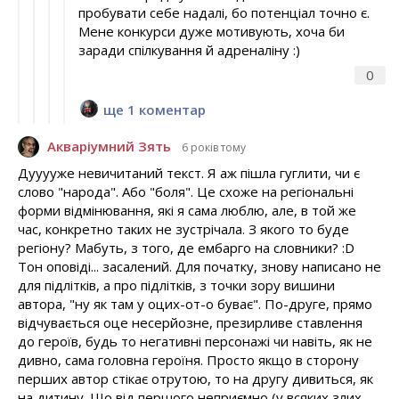
пробувати себе надалі, бо потенціал точно є.
Мене конкурси дуже мотивують, хоча би
заради спілкування й адреналіну :)
0
ще 1 коментар
Акваріумний Зять
6 років тому
Дууууже невичитаний текст. Я аж пішла гуглити, чи є
слово "народа". Або "боля". Це схоже на регіональні
форми відмінювання, які я сама люблю, але, в той же
час, конкретно таких не зустрічала. З якого то буде
регіону? Мабуть, з того, де ембарго на словники? :D
Тон оповіді... засалений. Для початку, знову написано не
для підлітків, а про підлітків, з точки зору вишини
автора, "ну як там у оцих-от-о буває". По-друге, прямо
відчувається оце несерйозне, презирливе ставлення
до героїв, будь то негативні персонажі чи навіть, як не
дивно, сама головна героїня. Просто якщо в сторону
перших автор стікає отрутою, то на другу дивиться, як
на дитину. Що від першого неприємно (у всяких злих