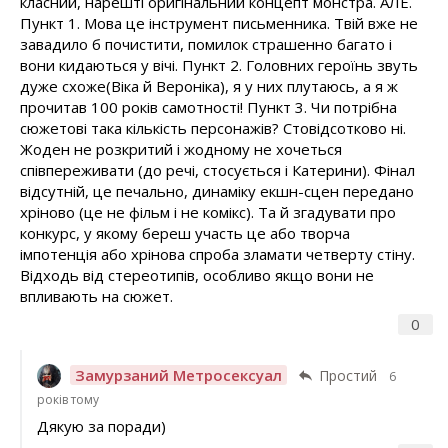
класний, нарешті оригінальний концепт монстра. АЛЕ.
Пункт 1. Мова це інструмент письменника. Твій вже не
завадило б почистити, помилок страшенно багато і
вони кидаються у вічі. Пункт 2. Головних героїнь звуть
дуже схоже(Віка й Вероніка), я у них плутаюсь, а я ж
прочитав 100 років самотності! Пункт 3. Чи потрібна
сюжетові така кількість персонажів? Стовідсотково ні.
Жоден не розкритий і жодному не хочеться
співпереживати (до речі, стосується і Катерини). Фінал
відсутній, це печально, динаміку екшн-сцен передано
хріново (це не фільм і не комікс). Та й згадувати про
конкурс, у якому береш участь це або творча
імпотенція або хрінова спроба зламати четверту стіну.
Відходь від стереотипів, особливо якщо вони не
впливають на сюжет.
0
Замурзаний Метросексуал
Простий
6
років тому
Дякую за поради)