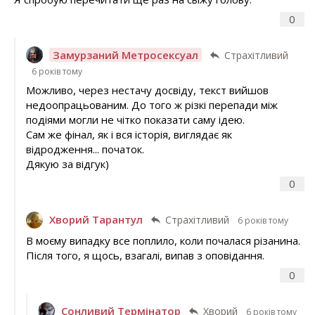
0
Замурзаний Метросексуал
Страхітливий
6 років тому
Можливо, через нестачу досвіду, текст вийшов
недоопрацьованим. До того ж різкі перепади між
подіями могли не чітко показати саму ідею.
Сам же фінал, як і вся історія, виглядає як
відродження... початок.
Дякую за відгук)
0
Хворий Тарантул
Страхітливий
6 років тому
В моєму випадку все поплило, коли почалася різанина.
Після того, я щось, взагалі, випав з оповідання.
0
Сонливий Термінатор
Хворий
6 років тому