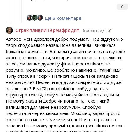
0
ще 3 коментаря
Страхітливий Гермафродит
6 років тому
Авторе, мені довелося добре подумати над відгуком. У
творі сподобалася назва. Вона зачепила і викликала
бажання прочитати. Загалом цікавий початок потсупово
якось розпливається, я втарачаю можливість стежити
за ходом ваших думок і у фіналі просто нічого не
розумію. Можливо, це зроблено навмисне і такий хід?
Типу спроба в "сюр"? Написати щось таке загадково-
незрозуміле? Перейти від дуже конкретного до дуже
загального? В моїй голові ніяк не вибудовується
структура тексту, тому я не можу його якось оцінити.
Не можу сказати добре чи погано на текст, який
залишився для мене незрозумілим. Спробую
перечитати через кілька днів. Можливо, зараз просто
вже пізно і в мене замилилися очі. Початок реально
зачепив і я не можу зрозуміти, коли щось пішло не так.
Я спробую перечитати ще раз на свіжу голову.