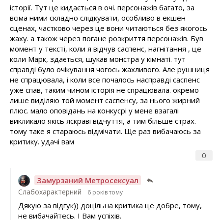
історії. Тут це кидається в очі. персонажів багато, за
всіма ними складно слідкувати, особливо в екшен
сценах, частково через це вони читаються без якогось
жаху. а також через погане розкриття персонажів. Був
момент у тексті, коли я відчув саспенс, нагнітання , це
коли Марк, здається, шукав монстра у кімнаті. тут
справді було очікування чогось жахливого. Але рушниця
не спрацювала, і коли все почалось насправді саспенс
уже спав, таким чином історія не спрацювала. окремо
лише виділяю той момент саспенсу, за нього жирний
плюс. мало оповідань на конкусрі у мене взагалі
викликало якісь яскраві відчуття, а тим більше страх.
тому таке я стараюсь відмічати. Ще раз вибачаюсь за
критику. удачі вам
0
Замурзаний Метросексуал
Слабохарактерний
6 років тому
Дякую за відгук)) доцільна критика це добре, тому,
не вибачайтесь. І Вам успіхів.