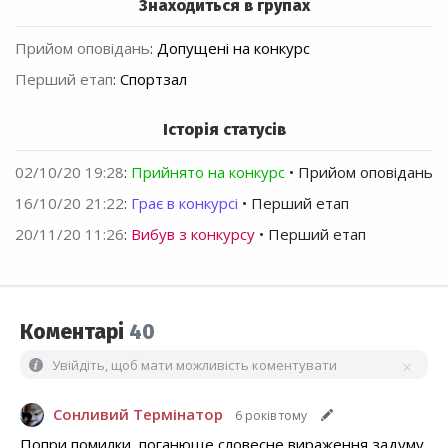
Знаходиться в групах
Прийом оповідань
:
Допущені на конкурс
Перший етап
:
Спортзал
Історія статусів
02/10/20 19:28
:
Прийнято на конкурс
• Прийом оповідань
16/10/20 21:22
:
Грає в конкурсі
• Перший етап
20/11/20 11:26
:
Вибув з конкурсу
• Перший етап
Коментарі
40
Увійдіть, щоб мати можливість коментувати
Сонливий Термінатор
6 років тому
Попри помилки, поганюще словесне вираження задуму,