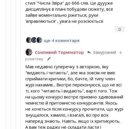
стилі ''Числа Звіра'' до 666 слів. Це дуууже
дисциплінує в плані побудови сюжету, все
зайве моментально ріжеться, руки
'вправляються' , увага не розсіюється
0
ще 4 коментаря
Сонливий Термінатор
Замурзаний
6
років тому
Мав недавно суперечку з авторкою, яку
"видають і читають", але яка зовсім не вміє
сприймати критики, бо, бачте, їй типу член
журі нахамив... Вкотре переконуюся, що не всі
ті, кого "читають і видають", варті того. Тож
на цьому конкурсі вкотре приємно здивований
чемністю й притомністю конкурсантів. Якось
не хочеться після конкурсу прочитати, що журі
знущалося, хамило, і взагалі, всі про всіх
наперед знають. Навіть, якщо їх критикують.
А вам теж раджу не складати ласти і