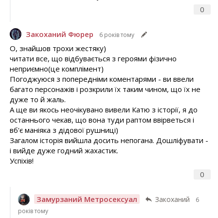
0
Закоханий Фюрер
6 років тому
О, знайшов трохи жестяку)
читати все, що відбувається з героями фізично
неприємно(це комплімент)
Погоджуюся з попередніми коментарями - ви ввели
багато персонажів і розкрили їх таким чином, що їх не
дуже то й жаль.
А ще ви якось неочікувано вивели Катю з історії, я до
останнього чекав, що вона туди раптом ввірветься і
вб'є маніяка з дідової рушниці)
Загалом історія вийшла досить непогана. Дошліфувати -
і вийде дуже годний жахастик.
Успіхів!
0
Замурзаний Метросексуал
Закоханий
6
років тому