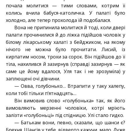
почала молитися — тими словами, котрим її
колись вчила бабуся-католичка. У палаті було
холодно, але тепер прохолода їй подобалася.
Вона не припинила молитися й тоді, коли двері
палати прочинилися й до ліжка підійшов чоловік у
білому лікарському халаті з бейджиком, на якому
нічого не можна було прочитати. Лисий, із
кирпатим носом, трохи за сорок. Він підійшов до її
тіла, нахилився й зазирнув (справді зазирнув — як
саме це йому вдалося, Уля так і не зрозуміла) у
заплющені очі дівчини.
— Овва, голубонько… Втрапити у таку халепу,
коли тобі тільки п’ятнадцять…
Він вимовив слово «голубонька» так, як його
вимовляють мерзенні чоловіки, котрі мріють
залізти «голубоньці» під спідницю. Улі стало гидко.
— Батькам вони, певно, сказали, що шанси є?
Брехня. Шансів у тебе, відверто кажучи, мало. Дуже