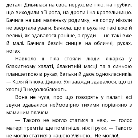
деталі. Дивилася на своє нерухоме тіло, на трубки,
що виходили з її рота, на дроти і на крапельницю.
Бачила на шиї маленьку родимку, на котру ніколи
не звертала уваги. Бачила, що її вуха не такі вже й
великі, як здавалося раніше, а груди — не такі вже
й малі. Бачила безліч синців на обличчі, руках,
ногах.
Навколо її тіла стояли люди: лікарка у
блакитному халаті, блакитній масці та з синьою
планшеткою в руках, батьки й двоє однокласників
— Коля й Ілюха. Дивно. Улі завжди здавалося, що ці
хлопці її недолюблюють.
Вона не чула, про що говорять у палаті: всі
звуки здавалися неймовірно тихими порівняно з
маминим плачем.
— Такого не могло статися з нею, — голос
матері тремтів іще помітніше, ніж її руки. — Такого
не могло статися з нашою Уляною… Не могло!..