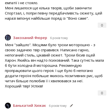
емпатії і не стояло.
Мені лишилося ще кілька творів, щоби закінчити
Спортзал, і, попри певну передбачливість сюжету, цей
наразі імпонує найбільше поряд із "Воно саме".
0
Закоханий Фюрер
6 років тому
Мені "зайшло". Місцями було трохи моторошно - з
своєю задачею твір справився. Написано гарно,
непоганий стиль, цікавий сюжет. Трохи бісив оцей
Харон. Якийсь він надто психований. Така сутність мала
б бути холодна й моторошна. Рекомендую
пропрацювати цього героя. І ще було б непогано
додати героїні побільше якихось позитивних рис, щоб
читач більше полюбив її і хвилювався за неї.
Хороший твір! Успіхів!
0
Банькатий Хижак
6 років тому