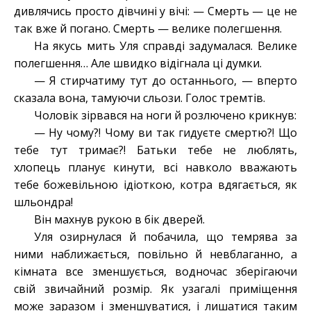
дивлячись просто дівчині у вічі: — Смерть — це не
так вже й погано. Смерть — велике полегшення.
На якусь мить Уля справді задумалася. Велике
полегшення… Але швидко відігнала ці думки.
— Я стирчатиму тут до останнього, — вперто
сказала вона, тамуючи сльози. Голос тремтів.
Чоловік зірвався на ноги й розлючено крикнув:
— Ну чому?! Чому ви так гидуєте смертю?! Що
тебе тут тримає?! Батьки тебе не люблять,
хлопець планує кинути, всі навколо вважають
тебе божевільною ідіоткою, котра вдягається, як
шльондра!
Він махнув рукою в бік дверей.
Уля озирнулася й побачила, що темрява за
ними наближається, повільно й невблаганно, а
кімната все зменшується, водночас зберігаючи
свій звичайний розмір. Як узагалі приміщення
може заразом і зменшуватися, і лишатися таким