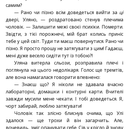
самим?
— Рано чи пізно всім доведеться вийти за
ці
двері, Уляно, — роздратовано стенув плечима
чоловік. — Залишити межі своєї психіки. Померти.
Звідти, з тієї порожнечі, мій брат колись приніс
тебе у цей світ. Туди ти маєш повернутися. Рано чи
пізно. Я просто прошу не затягувати з цим! Гадаєш,
мені дуже весело сидіти тут із тобою?!
Уляна витерла сльози, розправила плечі і
поглянула на цього недолікаря. Голос ще тремтів,
але вона намагалася говорити впевнено:
— Знаєш що? Я ніколи не здавала вчасно
лабораторні, домашки і контурні карти. Вчителі
завжди мусили мене чекати. І тобі доведеться. Я,
чорт забирай, люблю затягувати!
Чоловік так злісно блиснув очима, що Улі
здалося — ще трохи й він загарчить. Але,
вочевидь, зміг опанувати себе. Сів у крісло й знову