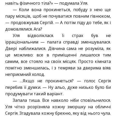
навіть фізичного тіла?» — подумала Уля.
— Коли вона прокинеться, побуду з нею ще
пару місяців, щоб не почуватися повним гівнюком,
— продовжував Сергій. — А потім піду до тебе, як і
домовлялися. Ага?
Уля відволіклася. Її страх був не
ірраціональним — палата справді зменшувалася.
Двері наближалися. Дівчина сама не розуміла, як
це можливо: все в приміщенні лишалося тим
самим, все стояло на своїх місцях. Просто кімната
помітно зменшилась, і з темряви за дверима віяв
неприємний холод.
— …Якщо не прокинеться? — голос Сергія
перебив її думки. — Ну альо, дуже низько було би
продумувати такий варіант.
Запала тиша. Все навколо ніби сповільнилося.
Уля чітко розрізняла кожну зморшку на обличчі
Сергія. Згадувала кожну брехню, яку від нього чула.