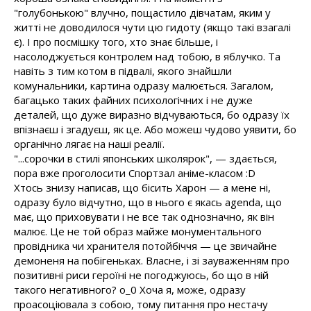
"голубонькою" влучно, пощастило дівчатам, яким у
житті не доводилося чути цю гидоту (якщо такі взагалі
є). І про посмішку того, хто знає більше, і
насолоджується контролем над тобою, в яблучко. Та
навіть з тим котом в підвалі, якого знайшли
комунальники, картина одразу малюється. Загалом,
багацько таких файних психологічних і не дуже
деталей, що дуже виразно відчуваються, бо одразу їх
впізнаєш і згадуєш, як це. Або можеш чудово уявити, бо
органічно лягає на наші реалії.
"...сорочки в стилі японських школярок", — здається,
пора вже проголосити Спортзал аніме-класом :D
Хтось знизу написав, що бісить Харон — а мене ні,
одразу було відчутно, що в нього є якась agenda, що
має, що приховувати і не все так однозначно, як він
малює. Це не той образ майже монументального
провідника чи хранителя потойбіччя — це звичайне
демоненя на побігеньках. Власне, і зі зауваженням про
позитивні риси героїні не погоджуюсь, бо що в ній
такого негативного? о_0 Хоча я, може, одразу
проасоціювала з собою, тому питання про нестачу