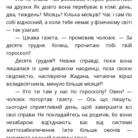
на друзки. Як довго вона перебуває в комі: день,
два, тиждень? Місяць? Кілька місяців? Час і сам по
собі відносний, а коли тебе немає у фізичному світі
— так узагалі.
— Цікава газета, — промовив чоловік. — За
десяте грудня. Хочеш, прочитаю тобі твій
гороскоп?
Десяте грудня?! Невже справді, поки вона
лишалася із цим диваком наодинці, поза своєю
свідомістю, наспівуючи Жадана, читаючи вірші
вісімдесятників, минуло більше місяця?!
— Хто ти там у нас по гороскопу? Овен? —
чоловік погортав газету. — Ось що пишуть:
сьогодні сприятливий день, щоб завершити всі
свої справи. Не покладайтесь на родичів, бо вони
незабаром від’єднають вас від системи
життєзабезпечення. Їжте більше овочів —
матимете кращий вигляд у труні.