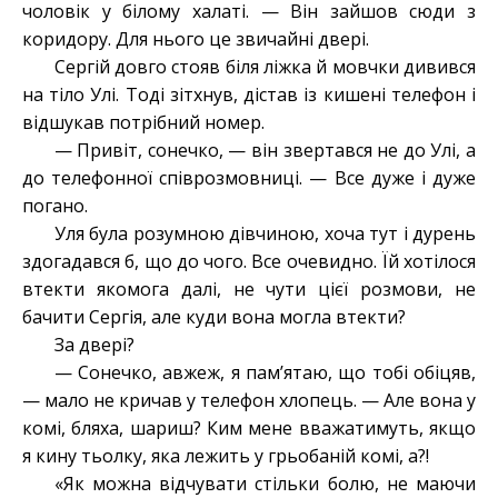
чоловік у білому халаті. — Він зайшов сюди з
коридору. Для нього це звичайні двері.
Сергій довго стояв біля ліжка й мовчки дивився
на тіло Улі. Тоді зітхнув, дістав із кишені телефон і
відшукав потрібний номер.
— Привіт, сонечко, — він звертався не до Улі, а
до телефонної співрозмовниці. — Все дуже і дуже
погано.
Уля була розумною дівчиною, хоча тут і дурень
здогадався б, що до чого. Все очевидно. Їй хотілося
втекти якомога далі, не чути цієї розмови, не
бачити Сергія, але куди вона могла втекти?
За двері?
— Сонечко, авжеж, я пам’ятаю, що тобі обіцяв,
— мало не кричав у телефон хлопець. — Але вона у
комі, бляха, шариш? Ким мене вважатимуть, якщо
я кину тьолку, яка лежить у грьобаній комі, а?!
«Як можна відчувати стільки болю, не маючи