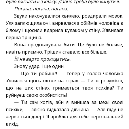
було вигнати її з класу. Давно треба було кинути її.
Погана, погана, погана.
Звуки накочувалися хвилею, роздирали мозок.
Уля заплющила очі, вирвалася з обіймів чоловіка в
білому і щосили вдарила кулаком у стіну. З’явилася
перша тріщина.
Вона продовжувала бити. Це було не боляче,
навіть приємно. Тріщин ставало все більше.
Їй не варто прокидатись.
Знову удар. І ще один.
— Що ти робиш?! — тепер у голосі чоловіка
з’явилося щось схоже на страх. — Ти ж розумієш,
що на цих стінах тримається твоя психіка? Ти
руйнуєш свою особистість!
— Ти сам хотів, аби я вийшла за межі своєї
психіки, — злісно відказала дівчина. — Але піду не
через твої двері. Я зроблю для себе персональний
вихід.