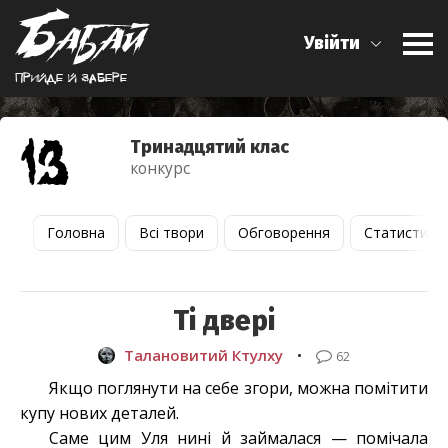
Увійти
Прийде й забере
Тринадцятий клас
конкурс
Головна
Всі твори
Обговорення
Статистика
Ті двері
Талановитий Ктулху
•
62
Якщо поглянути на себе згори, можна помітити
купу нових деталей.
Саме цим Уля нині й займалася — помічала