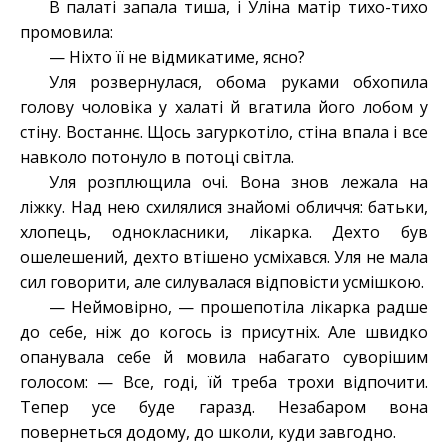
В палаті запала тиша, і Уліна матір тихо-тихо
промовила:
— Ніхто її не відмикатиме, ясно?
Уля розвернулася, обома руками обхопила
голову чоловіка у халаті й вгатила його лобом у
стіну. Востаннє. Щось загуркотіло, стіна впала і все
навколо потонуло в потоці світла.
Уля розплющила очі. Вона знов лежала на
ліжку. Над нею схилялися знайомі обличчя: батьки,
хлопець, однокласники, лікарка. Дехто був
ошелешений, дехто втішено усміхався. Уля не мала
сил говорити, але силувалася відповісти усмішкою.
— Неймовірно, — прошепотіла лікарка радше
до себе, ніж до когось із присутніх. Але швидко
опанувала себе й мовила набагато суворішим
голосом: — Все, годі, їй треба трохи відпочити.
Тепер усе буде гаразд. Незабаром вона
повернеться додому, до школи, куди завгодно.