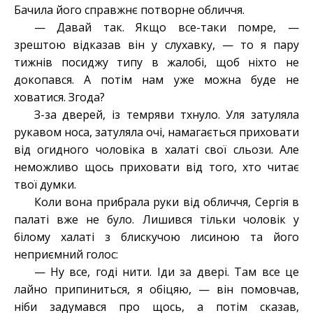
Бачила його справжнє потворне обличчя.
— Давай так. Якщо все-таки помре, —
зрештою відказав він у слухавку, — то я пару
тижнів посиджу типу в жалобі, щоб ніхто не
докопався. А потім нам уже можна буде не
ховатися. Згода?
З-за дверей, із темряви тхнуло. Уля затуляла
рукавом носа, затуляла очі, намагається приховати
від огидного чоловіка в халаті свої сльози. Але
неможливо щось приховати від того, хто читає
твої думки.
Коли вона прибрала руки від обличчя, Сергія в
палаті вже не було. Лишився тільки чоловік у
білому халаті з блискучою лисиною та його
неприємний голос:
— Ну все, годі нити. Іди за двері. Там все це
лайно припиниться, я обіцяю, — він помовчав,
ніби задумався про щось, а потім сказав,