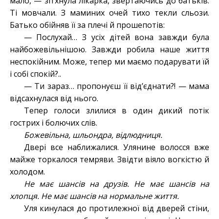
мало, — зітхнула лікарка, звертаючись до батьків.
Ті мовчали. З маминих очей тихо текли сльози.
Батько обійняв її за плечі й прошепотів:
— Послухай… З усіх дітей вона завжди була
найбожевільнішою. Завжди робила наше життя
неспокійним. Може, тепер ми маємо подарувати їй
і собі спокій?..
— Ти зараз… пропонуєш її від’єднати?! — мама
відсахнулася від нього.
Тепер голоси злилися в один дикий потік
гострих і болючих слів.
Божевільна, шльондра, відлюдниця.
Двері все наближалися. Улянине волосся вже
майже торкалося темряви. Звідти віяло вогкістю й
холодом.
Не має шансів на друзів. Не має шансів на
хлопця. Не має шансів на нормальне життя.
Уля кинулася до протилежної від дверей стіни,