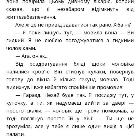
вона повірила цьому дивному лікарю, котрий
сказав, що її незабаром відімкнуть від
життєзабезпечення.
Але ж це не привід здаватися так рано. Хіба ні?
— Я поки лишусь тут, — мовила вона — Ви
гидкий. Я не люблю погоджуватися з гидкими
чоловіками.
— Ага, он як…
Від роздратування бліді щоки чоловіка
налилися кров’ю. Він стиснув кулаки, повернув
голову до вікна й кілька секунд мовчав. Тоді
видихнув і вже набагато спокійніше промовив:
— Гаразд. Нехай буде так. Я посиджу тут, у
куточку, а ти, як надумаєш вийти за двері —
просто скажи, — чоловік ще трохи помовчав, а
тоді поглянув просто їй у вічі: — Ти ще не
зрозуміла, але у тебе є лише один вихід з цієї
палати.