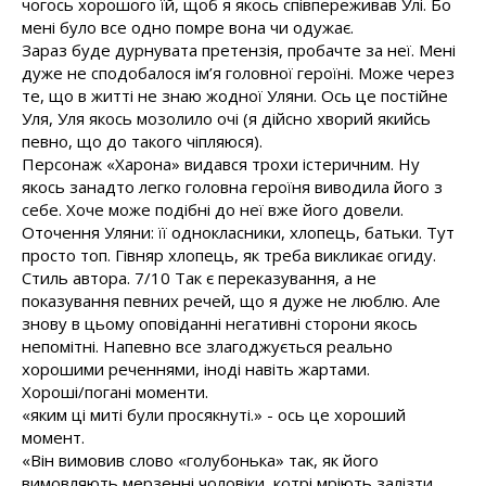
чогось хорошого їй, щоб я якось співпереживав Улі. Бо
мені було все одно помре вона чи одужає.
Зараз буде дурнувата претензія, пробачте за неї. Мені
дуже не сподобалося ім’я головної героїні. Може через
те, що в житті не знаю жодної Уляни. Ось це постійне
Уля, Уля якось мозолило очі (я дійсно хворий якийсь
певно, що до такого чіпляюся).
Персонаж «Харона» видався трохи істеричним. Ну
якось занадто легко головна героїня виводила його з
себе. Хоче може подібні до неї вже його довели.
Оточення Уляни: її однокласники, хлопець, батьки. Тут
просто топ. Гівняр хлопець, як треба викликає огиду.
Стиль автора. 7/10 Так є переказування, а не
показування певних речей, що я дуже не люблю. Але
знову в цьому оповіданні негативні сторони якось
непомітні. Напевно все злагоджується реально
хорошими реченнями, іноді навіть жартами.
Хороші/погані моменти.
«яким ці миті були просякнуті.» - ось це хороший
момент.
«Він вимовив слово «голубонька» так, як його
вимовляють мерзенні чоловіки, котрі мріють залізти