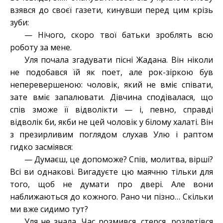
взявся до своєї газети, кинувши перед цим крізь
зуби:
— Нічого, скоро твої батьки зроблять всю
роботу за мене.
Уля почала згадувати пісні Жадана. Він ніколи
не подобався їй як поет, але рок-зіркою був
неперевершеною: чоловік, який не вміє співати,
зате вміє запалювати. Дівчина сподівалася, що
спів зможе її відволікти — і, певно, справді
відволік би, якби не цей чоловік у білому халаті. Він
з презирливим поглядом слухав Улю і раптом
гидко засміявся:
— Думаєш, це допоможе? Спів, молитва, вірші?
Всі ви однакові. Вигадуєте цю маячню тільки для
того, щоб не думати про двері. Але вони
наближаються до кожного. Рано чи пізно… Скільки
ми вже сидимо тут?
Уля не знала. Час розмився, стерся, розлетівся