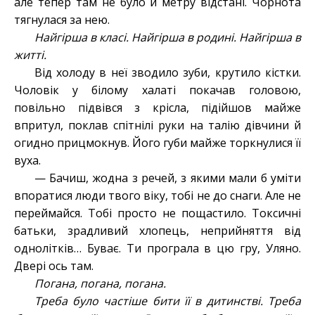
але тепер там не було й метру відстані. Чорнота
тягнулася за нею.
Найгірша в класі. Найгірша в родині. Найгірша в
житті.
Від холоду в неї зводило зуби, крутило кістки.
Чоловік у білому халаті покачав головою,
повільно підвівся з крісла, підійшов майже
впритул, поклав спітнілі руки на талію дівчини й
огидно прицмокнув. Його губи майже торкнулися її
вуха.
— Бачиш, жодна з речей, з якими мали б уміти
впоратися люди твого віку, тобі не до снаги. Але не
переймайся. Тобі просто не пощастило. Токсичні
батьки, зрадливий хлопець, неприйняття від
однолітків… Буває. Ти програла в цю гру, Уляно.
Двері ось там.
Погана, погана, погана.
Треба було частіше бити її в дитинстві. Треба