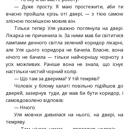
— Дуже просту. Я маю простежити, аби ти
вчасно пройшла крізь оті двері, — з тією самою
злісною посмішкою мовив він.
Тільки тепер Уля уважно поглянула на двері.
Лікарка не причинила їх. За ними мав би світитися
лампами денного світла зелений коридор лікарні,
але Уля цього коридора не бачила. Власне, вона
нічого не бачила — тільки найчорнішу чорноту з
усіх можливих. Раніше вона не знала, що існує
настільки чистий чорний колір.
— Що там за дверима? У тій темряві?
Чоловік у білому халаті повільно підійшов до
дверей, зазирнув туди, де мав би бути коридор, і
самовдоволено відповів:
— Нічого.
Уля мовчки дивилася на нього, на двері, на
темряву.