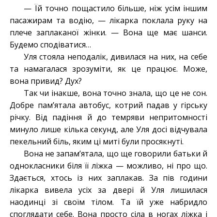
— Їй точно пощастило більше, ніж усім іншим
пасажирам та водію, — лікарка поклала руку на
плече заплаканої жінки. — Вона ще має шанси.
Будемо сподіватися…
Уля стояла неподалік, дивилася на них, на себе
та намагалася зрозуміти, як це працює. Може,
вона привид? Дух?
Так чи інакше, вона точно знала, що це не сон.
Добре пам’ятала автобус, котрий падав у гірську
річку. Від падіння й до темряви непритомності
минуло лише кілька секунд, але Уля досі відчувала
пекельний біль, яким ці миті були просякнуті.
Вона не запам’ятала, що ще говорили батьки й
однокласники біля її ліжка — можливо, ні про що.
Здається, хтось із них заплакав. За пів години
лікарка вивела усіх за двері й Уля лишилася
наодинці зі своїм тілом. Та їй уже набридло
споглядати себе. Вона просто сіла в ногах ліжка і