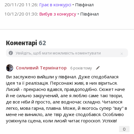
20/11/20 11:26
:
Грає в конкурсі
• Півфінал
10/12/20 01:30
:
Вибув з конкурсу
• Півфінал
Коментарі
62
Увійдіть, щоб мати можливість коментувати
Сонливий Термінатор
6 років тому
Ви заслужено вийшли у півфінал. Дуже сподобалася
ідея та її реалізація. Персонажі живі, в них віриться.
Лисий - прекрасно вдався, правдоподібно. Сюжет наче
й не сильно закручений, але я люблю саме такі твори,
де все ніби й просто, але водночас складно. Читалося
легко, мова гарна, плавна. Може, й якогось супер "вау" в
мене не виникло, але твір дуже сподобався. Особливо
усміхнула сцена, коли лисий читає гороскоп. Успіхів!
0