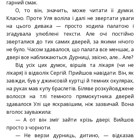
гарний смак.
О, то він, значить, може читати її думки.
Класно. Проте Уля воліла і далі не звертати уваги
на цього дивака — просто ходила палатою і
згадувала улюблені тексти. Але очі постійно
зверталися до тих самих дверей, за якими нічого
не було. Часом здавалося, що палата все меншає, а
двері все наближаються. Дурниці, звісно, але… Але?
Від усіх цих думок, віршів та лікаря (чи не
лікаря) її відволік Сергій. Прийшов навідати. Він, як
завжди, був у джинсовій куртці й темних окулярах,
на руках мав купу браслетів. Біляве розкуйовджене
волосся на тлі темного прямокутника дверей
здавалося Улі ще яскравішим, ніж зазвичай. Вона
вголос зауважила:
— А от він зміг зайти крізь двері. Вийшов
просто з чорноти.
— Не верзи дурниць, дитино, — відказав