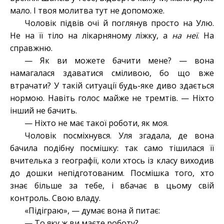
мало. І твоя молитва тут не допоможе.
Чоловік підвів очі й поглянув просто на Улю.
Не на її тіло на лікарняному ліжку, а
на неї
. На
справжню.
— Як ви можете бачити мене? — вона
намагалася здаватися сміливою, бо що вже
втрачати? У такій ситуації будь-яке диво здається
нормою. Навіть голос майже не тремтів. — Ніхто
інший не бачить.
— Ніхто не має такої роботи, як моя.
Чоловік посміхнувся. Уля згадала, де вона
бачила подібну посмішку: так само тішилася її
вчителька з географії, коли хтось із класу виходив
до дошки непідготованим. Посмішка того, хто
знає більше за тебе, і вбачає в цьому свій
контроль. Свою владу.
«Підіграю», — думає вона й питає:
— То яку ж ви маєте роботу?