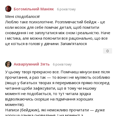
Богомільний Маніяк
6 років тому
Мені сподобалося!
Люблю таке психологічне. Розпливчастий бейдж - це
коли мозок для себе помічає деталі, щоб помітити
сновидіння і не заплутатися між сном і реальністю. Наче
і містика, але можна пояснити все раціонально, що все
це коїться в голові у дівчини. Запам'яталося
0
Акваріумний Зять
6 років тому
У цьому творі прекрасно все. Помічаєш мінуси вже після
прочитання, а раз так — то вони і не муляють особливо
(якщо у багатьох творах я перериваюся прямо посеред
читання щоби зафіксувати, що в тому чи іншому
моменті не подобається, то тут читала зрідка
відволікаючись скоріше на підмічання хороших
моментів).
Написи (бейджик), які неможливо прочитати — дуже
хороша ознака сновидіння. І на моменті з