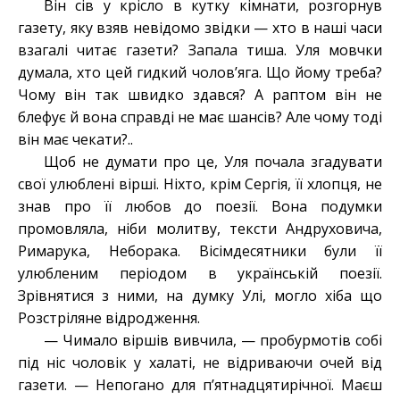
Він сів у крісло в кутку кімнати, розгорнув
газету, яку взяв невідомо звідки — хто в наші часи
взагалі читає газети? Запала тиша. Уля мовчки
думала, хто цей гидкий чолов’яга. Що йому треба?
Чому він так швидко здався? А раптом він не
блефує й вона справді не має шансів? Але чому тоді
він має чекати?..
Щоб не думати про це, Уля почала згадувати
свої улюблені вірші. Ніхто, крім Сергія, її хлопця, не
знав про її любов до поезії. Вона подумки
промовляла, ніби молитву, тексти Андруховича,
Римарука, Неборака. Вісімдесятники були її
улюбленим періодом в українській поезії.
Зрівнятися з ними, на думку Улі, могло хіба що
Розстріляне відродження.
— Чимало віршів вивчила, — пробурмотів собі
під ніс чоловік у халаті, не відриваючи очей від
газети. — Непогано для п’ятнадцятирічної. Маєш