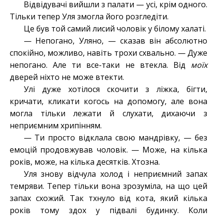
Відвідувачі вийшли з палати — усі, крім одного.
Тільки тепер Уля змогла його розгледіти.
Це був той самий лисий чоловік у білому халаті.
— Непогано, Уляно, — сказав він абсолютно
спокійно, можливо, навіть трохи схвально. — Дуже
непогано. Але ти все-таки не втекла. Від
моїх
дверей ніхто не може втекти.
Улі дуже хотілося скочити з ліжка, бігти,
кричати, кликати когось на допомогу, але вона
могла тільки лежати й слухати, дихаючи з
неприємним хрипінням.
— Ти просто відклала свою мандрівку, — без
емоцій продовжував чоловік. — Може, на кілька
років, може, на кілька десятків. Хтозна.
Уля знову відчула холод і неприємний запах
темряви. Тепер тільки вона зрозуміла, на що цей
запах схожий. Так тхнуло від кота, який кілька
років тому здох у підвалі будинку. Коли