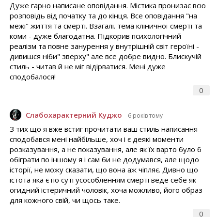
Дуже гарно написане оповідання. Містика пронизає всю
розповідь від початку та до кінця. Все оповідання "на
межі" життя та смерті. Взагалі. тема кліничної смерті та
коми - дуже благодатна. Підкорив психологічний
реалізм та повне занурення у внутрішній світ героїні -
дивишся ніби" зверху" але все добре видно. Блискучій
стиль - читав й не міг відірватися. Мені дуже
сподобалося!
0
Слабохарактерний Куджо
6 років тому
З тих що я вже встиг прочитати ваш стиль написання
сподобався мені найбільше, хоч і є деякі моменти
розказування, а не показування, але як їх варто було б
обіграти по іншому я і сам би не додумався, але щодо
історії, не можу сказати, що вона аж чіпляє. Дивно що
істота яка є по суті усособленням смерті веде себе як
огидний істеричний чоловік, хоча можливо, його образ
для кожного свій, чи щось таке.
0