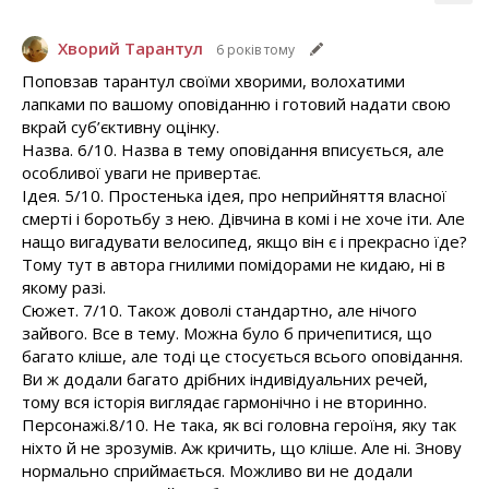
Хворий Тарантул
6 років тому
Поповзав тарантул своїми хворими, волохатими
лапками по вашому оповіданню і готовий надати свою
вкрай суб’єктивну оцінку.
Назва. 6/10. Назва в тему оповідання вписується, але
особливої уваги не привертає.
Ідея. 5/10. Простенька ідея, про неприйняття власної
смерті і боротьбу з нею. Дівчина в комі і не хоче іти. Але
нащо вигадувати велосипед, якщо він є і прекрасно їде?
Тому тут в автора гнилими помідорами не кидаю, ні в
якому разі.
Сюжет. 7/10. Також доволі стандартно, але нічого
зайвого. Все в тему. Можна було б причепитися, що
багато кліше, але тоді це стосується всього оповідання.
Ви ж додали багато дрібних індивідуальних речей,
тому вся історія виглядає гармонічно і не вторинно.
Персонажі.8/10. Не така, як всі головна героїня, яку так
ніхто й не зрозумів. Аж кричить, що кліше. Але ні. Знову
нормально сприймається. Можливо ви не додали