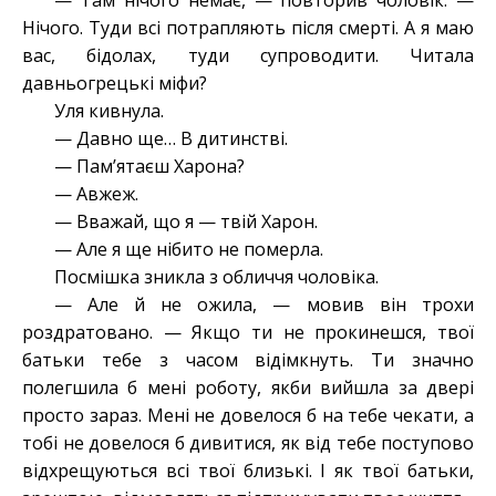
— Там нічого немає, — повторив чоловік. —
Нічого. Туди всі потрапляють після смерті. А я маю
вас, бідолах, туди супроводити. Читала
давньогрецькі міфи?
Уля кивнула.
— Давно ще… В дитинстві.
— Пам’ятаєш Харона?
— Авжеж.
— Вважай, що я — твій Харон.
— Але я ще нібито не померла.
Посмішка зникла з обличчя чоловіка.
— Але й не ожила, — мовив він трохи
роздратовано. — Якщо ти не прокинешся, твої
батьки тебе з часом відімкнуть. Ти значно
полегшила б мені роботу, якби вийшла за двері
просто зараз. Мені не довелося б на тебе чекати, а
тобі не довелося б дивитися, як від тебе поступово
відхрещуються всі твої близькі. І як твої батьки,