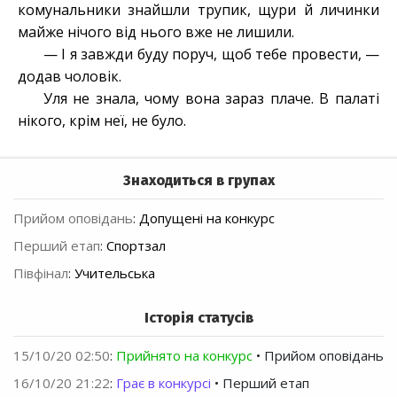
комунальники знайшли трупик, щури й личинки
майже нічого від нього вже не лишили.
— І я завжди буду поруч, щоб тебе провести, —
додав чоловік.
Уля не знала, чому вона зараз плаче. В палаті
нікого, крім неї, не було.
Знаходиться в групах
Прийом оповідань
:
Допущені на конкурс
Перший етап
:
Спортзал
Півфінал
:
Учительська
Історія статусів
15/10/20 02:50
:
Прийнято на конкурс
• Прийом оповідань
16/10/20 21:22
:
Грає в конкурсі
• Перший етап