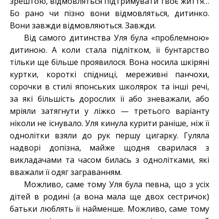
зрештою, відмовляться підтримувати твоє життя…
Бо рано чи пізно вони відмовляться, дитинко.
Вони завжди відмовляються. Завжди.
Від самого дитинства Уля була «проблемною»
дитиною. А коли стала підлітком, її бунтарство
тільки ще більше проявилося. Вона носила шкіряні
куртки, короткі спідниці, мереживні панчохи,
сорочки в стилі японських школярок та інші речі,
за які більшість дорослих її або зневажали, або
мріяли затягнути у ліжко — третього варіанту
ніколи не існувало. Уля кинула курити раніше, ніж її
однолітки взяли до рук першу цигарку. Гуляла
надворі допізна, майже щодня сварилася з
викладачами та часом билась з однолітками, які
вважали її одяг заграванням.
Можливо, саме тому Уля була певна, що з усіх
дітей в родині (а вона мала ще двох сестричок)
батьки люблять її найменше. Можливо, саме тому