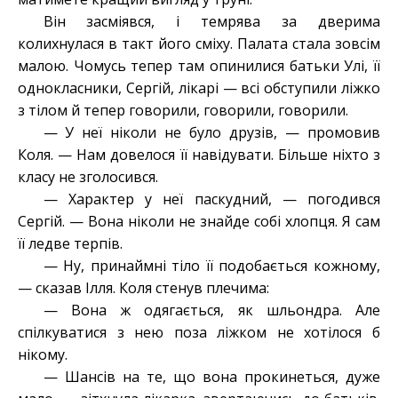
Він засміявся, і темрява за дверима
колихнулася в такт його сміху. Палата стала зовсім
малою. Чомусь тепер там опинилися батьки Улі, її
однокласники, Сергій, лікарі — всі обступили ліжко
з тілом й тепер говорили, говорили, говорили.
— У неї ніколи не було друзів, — промовив
Коля. — Нам довелося її навідувати. Більше ніхто з
класу не зголосився.
— Характер у неї паскудний, — погодився
Сергій. — Вона ніколи не знайде собі хлопця. Я сам
її ледве терпів.
— Ну, принаймні тіло її подобається кожному,
— сказав Ілля. Коля стенув плечима:
— Вона ж одягається, як шльондра. Але
спілкуватися з нею поза ліжком не хотілося б
нікому.
— Шансів на те, що вона прокинеться, дуже