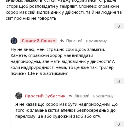
знайомо ламають кістки. Раджу подивитися "Страшні
історії щоб розповідати у темряві". Спойлер: справжній
хорор має свій відповідник у дійсності, та й на людині та
світ про них не говорять.
0
Лінивий Ляшко
Простий
6 років тому
Ну не знаю, мені страшно собі щось зламати.
Кажете, справжній хорор має виглядати
надприроднім, але мати відповідник у дійсності? А
коли надприродності нема, то це вже так, трилер
якийсь? Ще й з жартиками?
0
Простий Зубастик
Лінивий
6 років тому
Я не казав що хорор має бути надприродним. До
того ж зламана кістка апелює безпосередньо до
перелому, це або художній засіб або кітч.
0