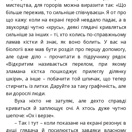
мистецтва, для горорів можна виразити так: «Що
більше пережив, то сильніше співчуваєш». Я от про
що кажу: коли на екрані герой невдало падає, а в
звукоряді чутно «хрусь», деякі глядачі кривляться
сильніше за інших – ті, хто колись по-справжньому
ламав кістки й знає, як воно болить. У вас на
біології вже мав бути розділ про першу допомогу,
але одне діло – прочитати в підручнику рядок
«Відкритим називається перелом, при якому
зламана кістка пошкоджує прилеглу ділянку
шкіри», а інше – побачити той шпичак, що тепер
стирчить із литки. Даруйте за таку графічність, але
ви дорослі люди.
Вуха ніхто не затуляє, але дехто справді
кривиться й заплющує очі. А хтось дуже чутно
шепоче: «Ох і верзе».
– Так і тут – коли показане на екрані резонує в
душі глядача й посилюється завдяки власному