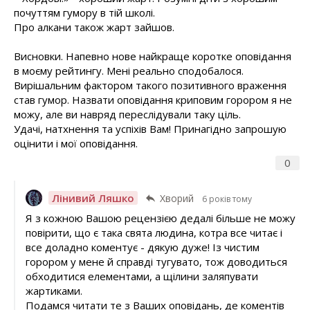
почуттям гумору в тій школі.
Про алкани також жарт зайшов.
Висновки. Напевно нове найкраще коротке оповідання
в моєму рейтингу. Мені реально сподобалося.
Вирішальним фактором такого позитивного враження
став гумор. Назвати оповідання криповим горором я не
можу, але ви навряд переслідували таку ціль.
Удачі, натхнення та успіхів Вам! Принагідно запрошую
оцінити і мої оповідання.
0
Лінивий Ляшко
Хворий
6 років тому
Я з кожною Вашою рецензією дедалі більше не можу
повірити, що є така свята людина, котра все читає і
все доладно коментує - дякую дуже! Із чистим
горором у мене й справді тугувато, тож доводиться
обходитися елементами, а щілини заляпувати
жартиками.
Подамся читати те з Ваших оповідань, де коментів