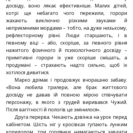
досвіду, воно лякає ефективніше. Малих дітей,
котрі ще небагато чого пережили, горори
жахають виключно різкими звуками й
неприємними мордами – тобто, на дуже низькому,
рефлекторному рівні. Люди старшають, і в
певному віці – або, скоріше, за певного рівня
нажитого фізичного й психологічного досвіду –
примітивні горори їх уже скоріше смішать, а
продумані – страхають надто сильно, щоб їх
хотілося дивитися.
Марко дрімає і продовжує вчорашню забаву.
«Вона любила трилери, але брак життєвого
досвіду не давав їй повною мірою співчувати
персонажу, в якого з грудей виривався Чужий.
Після вагітності й пологів це змінилося».
Друга перерва. Чекають дзвінка на урок перед
кабінетом. Шість ніг у кросівках гупають лунким
коридором, три горлянки намагаються завдати