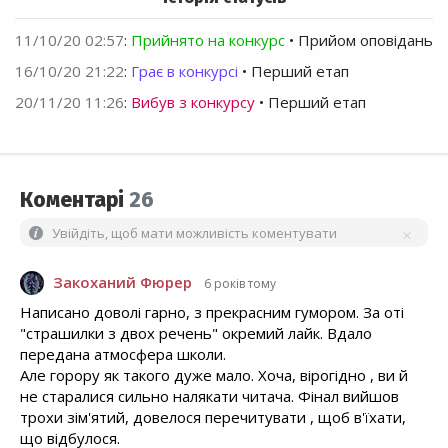
11/10/20 02:57
:
Прийнято на конкурс
• Прийом оповідань
16/10/20 21:22
:
Грає в конкурсі
• Перший етап
20/11/20 11:26
:
Вибув з конкурсу
• Перший етап
Коментарі
26
Увійдіть, щоб мати можливість коментувати
Закоханий Фюрер
6 років тому
Написано доволі гарно, з прекрасним гумором. За оті
"страшилки з двох речень" окремий лайк. Вдало
передана атмосфера школи.
Але горору як такого дуже мало. Хоча, вірогідно , ви й
не старалися сильно налякати читача. Фінал вийшов
трохи зім'ятий, довелося перечитувати , щоб в'їхати,
що відбулося.