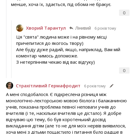
менше, хоча їх, здається, під обома не бракує.
0
Хворий Тарантул
Лінивий
6 років тому
Ця "свята" людина може і на рівному місці
причепитися до якогось твору)
Але буду дуже радий, якщо, наприклад, Вам мій
коментар чимось допоможе.
З нетерпінням чекаю від вас відгуку)
0
Страхітливий Гермафродит
6 років тому
А мені сподобалося. Є підкреслена різниця між
монологічно-лекторською мовою біолога і балаканиною
учнів, показана проблема певної неповаги учнів до
вчителів (і те, наскільки вчителів це дістало). Я добре
відчуваю цю тему, бо був коротенький досвід
викладання дітям (але то не для моїх нервів виявилося,
хоча мені з дітьми пощастило і питання було радше в