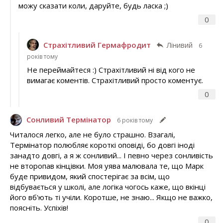
можу сказати коли, даруйте, будь ласка ;)
0
Страхітливий Гермафродит
Лінивий
6
років тому
Не переймайтеся :) Страхітливий ні від кого не
вимагає коментів. Страхітливий просто коментує.
0
Сонливий Термінатор
6 років тому
Читалося легко, але не було страшно. Взагалі,
Термінатор полюбляє короткі оповіді, бо довгі іноді
занадто довгі, а я ж сонливий... І певно через сонливість
не второпав кінцівки. Моя уява малювала те, що Марк
буде привидом, який спостерігає за всім, що
відбувається у школі, але логіка чогось каже, що вкінці
його вб'ють ті учіли. Коротше, не знаю... Якщо не важко,
поясніть. Успіхів!
0