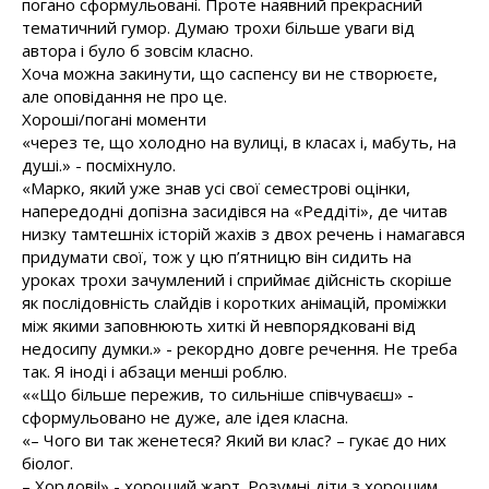
погано сформульовані. Проте наявний прекрасний
тематичний гумор. Думаю трохи більше уваги від
автора і було б зовсім класно.
Хоча можна закинути, що саспенсу ви не створюєте,
але оповідання не про це.
Хороші/погані моменти
«через те, що холодно на вулиці, в класах і, мабуть, на
душі.» - посміхнуло.
«Марко, який уже знав усі свої семестрові оцінки,
напередодні допізна засидівся на «Реддіті», де читав
низку тамтешніх історій жахів з двох речень і намагався
придумати свої, тож у цю п’ятницю він сидить на
уроках трохи зачумлений і сприймає дійсність скоріше
як послідовність слайдів і коротких анімацій, проміжки
між якими заповнюють хиткі й невпорядковані від
недосипу думки.» - рекордно довге речення. Не треба
так. Я іноді і абзаци менші роблю.
««Що більше пережив, то сильніше співчуваєш» -
сформульовано не дуже, але ідея класна.
«– Чого ви так женетеся? Який ви клас? – гукає до них
біолог.
– Хордові!» - хороший жарт. Розумні діти з хорошим