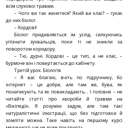
всім слухової травми.
– Чого ви так женетеся? Який ви клас? – гукає
до них біолог.
– Хордові!
Біолог придивляється їм услід, силкуючись
упізнати зухвальців, поки ті не зникли за
поворотом коридору.
– Тю, дурні. Хордові – це тип, а не клас, –
бурмоче він і повертається до кабінету.
Третій урок. Біологія.
– Я вас благаю, вчіть по підручнику, бо
інтернет – це добре, але там же, бува, як
понаписують та як повикладають… І головне – не
читайте статті про хвороби й травми на
«Вікіпедії». Я розумію задум, але там такі
натуралістичні ілюстрації, що без підготовки й
зомліти можна. Таке навіть на першому курсі
медичного ще не дуже показують.