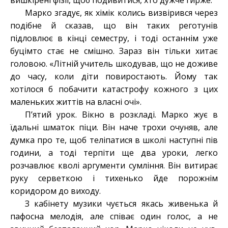
вишкірені фізії, щоб подивитися, хто дужче гирже.
Марко згадує, як хімік колись визвірився через
подібне й сказав, що він таких реготунів
підловлює в кінці семестру, і тоді останнім уже
буцімто стає не смішно. Зараз він тільки хитає
головою. «Літній учитель шкодував, що не доживе
до часу, коли діти повиростають. Йому так
хотілося б побачити катастрофу кожного з цих
маленьких життів на власні очі».
П’ятий урок. Вікно в розкладі. Марко жує в
їдальні шматок піци. Він наче трохи очуняв, але
думка про те, щоб теліпатися в школі наступні пів
години, а тоді терпіти ще два уроки, легко
розчавлює кволі аргументи сумління. Він витирає
руку серветкою і тихенько йде порожнім
коридором до виходу.
З кабінету музики чується якась живенька й
пафосна мелодія, але співає один голос, а не