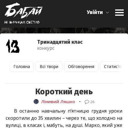
Увійти
Не вимикай свiтло
Тринадцятий клас
конкурс
Головна
Всі твори
Обговорення
Статистика
Короткий день
Лінивий Ляшко
•
26
В останню навчальну п’ятницю грудня уроки
скоротили до 35 хвилин – через те, що холодно на
вулиці, в класах і, мабуть, на душі. Марко, який уже