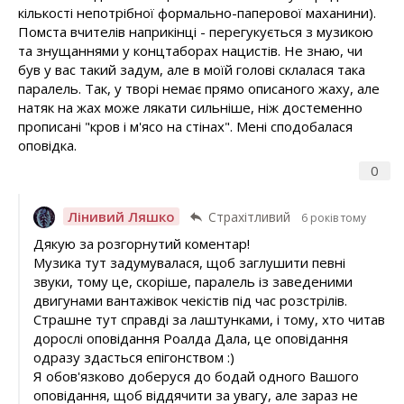
кількості непотрібної формально-паперової маханини).
Помста вчителів наприкінці - перегукується з музикою
та знущаннями у концтаборах нацистів. Не знаю, чи
був у вас такий задум, але в моїй голові склалася така
паралель. Так, у творі немає прямо описаного жаху, але
натяк на жах може лякати сильніше, ніж достеменно
прописані "кров і м'ясо на стінах". Мені сподобалася
оповідка.
0
Лінивий Ляшко
Страхітливий
6 років тому
Дякую за розгорнутий коментар!
Музика тут задумувалася, щоб заглушити певні
звуки, тому це, скоріше, паралель із заведеними
двигунами вантажівок чекістів під час розстрілів.
Страшне тут справді за лаштунками, і тому, хто читав
дорослі оповідання Роалда Дала, це оповідання
одразу здасться епігонством :)
Я обов'язково доберуся до бодай одного Вашого
оповідання, щоб віддячити за увагу, але зараз не