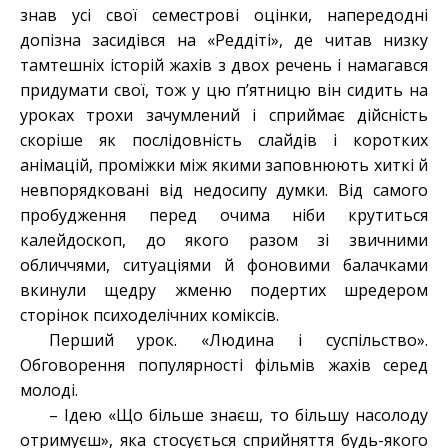
знав усі свої семестрові оцінки, напередодні
допізна засидівся на «Реддіті», де читав низку
тамтешніх історій жахів з двох речень і намагався
придумати свої, тож у цю п’ятницю він сидить на
уроках трохи зачумлений і сприймає дійсність
скоріше як послідовність слайдів і коротких
анімацій, проміжки між якими заповнюють хиткі й
невпорядковані від недосипу думки. Від самого
пробудження перед очима ніби крутиться
калейдоскоп, до якого разом зі звичними
обличчями, ситуаціями й фоновими балачками
вкинули щедру жменю подертих шредером
сторінок психоделічних коміксів.
Перший урок. «Людина і суспільство».
Обговорення популярності фільмів жахів серед
молоді.
– Ідею «Що більше знаєш, то більшу насолоду
отримуєш», яка стосується сприйняття будь-якого