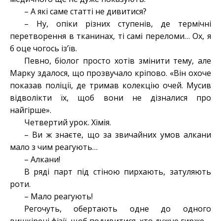
– А які саме статті не дивитися?
– Ну, опіки різних ступенів, де термічні
перетворення в тканинах, ті самі переломи… Ох, я
б оце чогось із’їв.
Певно, біолог просто хотів змінити тему, але
Марку здалося, що прозвучало кріпово. «Він охоче
показав поліції, де тримав колекцію очей. Мусив
відволікти їх, щоб вони не дізналися про
найгірше».
Четвертий урок. Хімія.
– Ви ж знаєте, що за звичайних умов алкани
мало з чим реагують…
– Алкани!
В ряді парт під стіною пирхають, затуляють
роти.
– Мало реагують!
Регочуть, обертають одне до одного