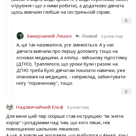
отруєння і що з ними робити), а додатково дівчата
щось вивчали глибше на сестриньскій справі.
0
Замурзаний Ляшко
Лінивий
6 років тому
А, це так називалося, усе змінюється. А у нас
дівчата вивчали про першу допомогу тощо на
основах медицини, а хлопці - військову підготовку
(ДПЮ). Траплялося, що уроки були і разом: на
ДПЮ треба було дівчатам показати навички, уже
опановані на медицині, - наприклад, забинтувати
ногу "пораненому", тощо.
0
Надзвичайний Ельф
6 років тому
Для мене цей твір скоріше став інструкцією "як зняти
хорор" і роздумами над тим, що кого лякає, ніж
повноцінною шкільною лякалкою.
А ще, я зовсім не зрозуміла, що відбулося у фіналі, хоч і