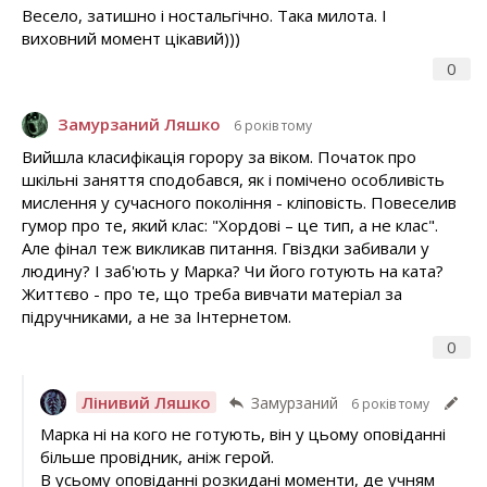
Весело, затишно і ностальгічно. Така милота. І
виховний момент цікавий)))
0
Замурзаний Ляшко
6 років тому
Вийшла класифікація горору за віком. Початок про
шкільні заняття сподобався, як і помічено особливість
мислення у сучасного покоління - кліповість. Повеселив
гумор про те, який клас: "Хордові – це тип, а не клас".
Але фінал теж викликав питання. Гвіздки забивали у
людину? І заб'ють у Марка? Чи його готують на ката?
Життєво - про те, що треба вивчати матеріал за
підручниками, а не за Інтернетом.
0
Лінивий Ляшко
Замурзаний
6 років тому
Марка ні на кого не готують, він у цьому оповіданні
більше провідник, аніж герой.
В усьому оповіданні розкидані моменти, де учням