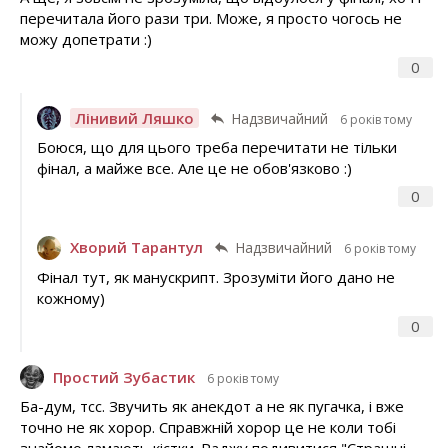
перечитала його рази три. Може, я просто чогось не
можу допетрати :)
0
Лінивий Ляшко
Надзвичайний
6 років тому
Боюся, що для цього треба перечитати не тільки
фінал, а майже все. Але це не обов'язково :)
0
Хворий Тарантул
Надзвичайний
6 років тому
Фінал тут, як манускрипт. Зрозуміти його дано не
кожному)
0
Простий Зубастик
6 років тому
Ба-дум, тсс. Звучить як анекдот а не як пугачка, і вже
точно не як хорор. Справжній хорор це не коли тобі