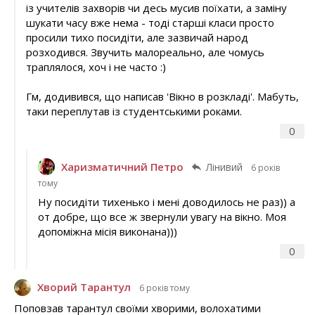
із учителів захворів чи десь мусив поїхати, а заміну
шукати часу вже нема - тоді старші класи просто
просили тихо посидіти, але зазвичай народ
розходився. Звучить малореально, але чомусь
траплялося, хоч і не часто :)
Гм, додивився, що написав 'Вікно в розкладі'. Мабуть,
таки переплутав із студентськими роками.
0
Харизматичний Петро
Лінивий
6 років
тому
Ну посидіти тихенько і мені доводилось не раз)) а
от добре, що все ж звернули увагу на вікно. Моя
допоміжна місія виконана)))
0
Хворий Тарантул
6 років тому
Поповзав тарантул своїми хворими, волохатими