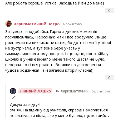
Але робота хороша! Успіхів! Заходьте й ви до мене)
0
Харизматичний Петро
6 років тому
За гумор - вподобайка. Гарно з деяких моментів
посміявся/лась, Персонажі чіткі і все зрозуміло. Лише
роль музички викликає питання, бо до того ми її у творі
не зустрічали, а тут вона бере участь у
самому..виховальному процесі. І ще одне, вікно. Хіба у
школах в учнів є вікна? У мене такого щастя не було,
перерва - от і вся радість. Вставки по два речення -
чудова родзинка! Та й загалом історія класна))
0
Лінивий Ляшко
Харизматичний
6 років тому
Дякую за відгук!
Учням, на відміну від учителів, справді намагаються
не планувати вікна, але у мене бувало, що котрийсь