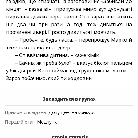
гвіздків, що стирчать із заготовини? «Забивай до
кінця», – казав він і пропускав мимо вух дурнуваті
пирхання деяких персонажів. От і зараз він гатить
ще два чи три рази, а тоді теж дивиться на
прочинені двері. Просто дивиться і мовчить.
– Пробачте, будь ласка, – перепрошує Марко й
тихенько прикриває двері.
– От ввічлива дитина, – каже хімік.
– Бачив, як треба було? – вказує біолог пальцем
у бік дверей. Він приймає від трудовика молоток. –
Зараз побачимо, який ти хордовий.
Знаходиться в групах
Прийом оповідань
:
Допущені на конкурс
Перший етап
:
Медпункт
Історія статусів