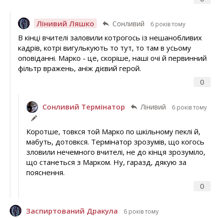
Лінивий Ляшко
Сонливий
6 років тому
В кінці вчителі заловили котрогось із нешанобливих
кадрів, котрі вигулькують то тут, то там в усьому
оповіданні. Марко - це, скоріше, наші очі й первинний
фільтр вражень, аніж дієвий герой.
0
Сонливий Термінатор
Лінивий
6 років тому
Коротше, товкся той Марко по шкільному пеклі й,
мабуть, дотовкся. Термінатор зрозумів, що когось
зловили нечемного вчителі, не до кінця зрозуміло,
що станеться з Марком. Ну, гаразд, дякую за
пояснення.
0
Заспиртований Дракула
6 років тому