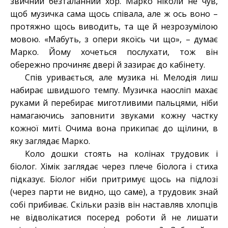
звичний безталанний хор. Марко ніколи не чув,
щоб музичка сама щось співала, але ж ось воно –
протяжно щось виводить, та ще й незрозумілою
мовою. «Мабуть, з опери якоїсь чи що», – думає
Марко. Йому хочеться послухати, тож він
обережно прочиняє двері й зазирає до кабінету.
Спів уривається, але музика ні. Мелодія лиш
набирає швидшого темпу. Музичка наосліп махає
руками й перебирає миготливими пальцями, ніби
намагаючись заповнити звуками кожну частку
кожної миті. Очима вона прикипає до щілини, в
яку заглядає Марко.
Коло дошки стоять на колінах трудовик і
біолог. Хімік заглядає через плече біолога і стиха
підказує. Біолог ніби притримує щось на підлозі
(через парти не видно, що саме), а трудовик знай
собі прибиває. Скільки разів він наставляв хлопців
не відволікатися посеред роботи й не лишати