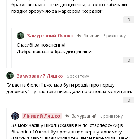
бракує ввічливості чи дисципліни, а в кого забивали
гвіздки зрозуміло за маркером "хордові".
0
Замурзаний Ляшко
Лінивий
6 років тому
Спасибі за пояснення!
Добре показано брак дисципліни.
0
Замурзаний Ляшко
6 років тому
"У вас на біології вже мав бути розділ про першу
допомогу" - у нас таке викладали на основах медицини.
0
Лінивий Ляшко
Замурзаний
6 років тому
За моїх часів у школі (сказав він по-старперськи) в
біології в 10 класі був розділ про першу допомогу
(маски з марлі, види кровотеч, види переломів, забої,