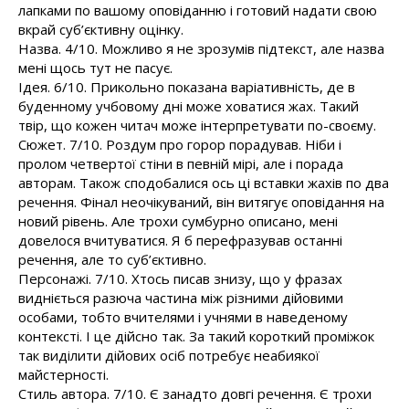
лапками по вашому оповіданню і готовий надати свою
вкрай суб’єктивну оцінку.
Назва. 4/10. Можливо я не зрозумів підтекст, але назва
мені щось тут не пасує.
Ідея. 6/10. Прикольно показана варіативність, де в
буденному учбовому дні може ховатися жах. Такий
твір, що кожен читач може інтерпретувати по-своєму.
Сюжет. 7/10. Роздум про горор порадував. Ніби і
пролом четвертої стіни в певній мірі, але і порада
авторам. Також сподобалися ось ці вставки жахів по два
речення. Фінал неочікуваний, він витягує оповідання на
новий рівень. Але трохи сумбурно описано, мені
довелося вчитуватися. Я б перефразував останні
речення, але то суб’єктивно.
Персонажі. 7/10. Хтось писав знизу, що у фразах
видніється разюча частина між різними дійовими
особами, тобто вчителями і учнями в наведеному
контексті. І це дійсно так. За такий короткий проміжок
так виділити дійових осіб потребує неабиякої
майстерності.
Стиль автора. 7/10. Є занадто довгі речення. Є трохи