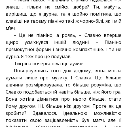
знаєш… тільки не смійся, добре? Ти, мабуть,
вирішиш, що я дурна, та я щойно помітила, що
клавіші на твоєму піаніно такі ж чорно-білі, як і мій
м’яч.
– Це не піаніно, а рояль, – Славно вперше
щиро усміхнувся іншій людині. – Піаніно
прямокутної форми і значно компактніше. І ти не
дурна. Я теж про це подумав.
Тигріна почервоніла ще дужче.
Повернувшись того дня додому, вона могла
думати лише про музику. І Славка. Що більше
дівчина розмірковувала, то більше розуміла, що
Славко подобається їй навіть більше, ніж його гра.
Вона хотіла дізнатися про нього більше, стати
йому другом. Ні, більше ніж другом. Проте як це
зробити? Здавалося, ідеальною можливістю
показати свою зацікавленість був матч, але її