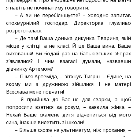
підтвердять. Про вчорашнє неподобство на матчі
я навіть не починатиму говорити.
– А ви не перебільшуєте? – холодно запитав
спохмурнілий господар. Директорка глузливо
розреготалася:
– Де там! Ваша донька дикунка. Тварина, якій
місце у клітці, а не класі. Й це Ваша вина, Ваше
виховання! Ви бодай раз на батьківських зборах
з’являлися? І чим взагалі думали, назвавши
дівчинку Артемом?
– Її ім’я Артеміда, – зітхнув Тигрін. – Єдине, на
якому ми з дружиною зійшлися. І не матері
Всеслава мене повчати!
– Я прийшла до Вас не для сварки, а щоб
попросити взятися за розум, – заявила жінка. –
Нехай Ваше скажене дитя відчепиться від мого
сина, інакше вилетить зі школи!
– Більше схоже на ультиматум, ніж прохання, –