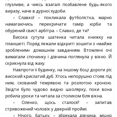
глузливе, а чиєсь взагалі позбавлене будь-якого
виразу, наче в дурної худоби.
– Славко! – покликала футболістка, марно
намагаючись перекричати гамір юрби та
обурений свист арбітра. – Славко, де ти?
Висока сутула шатенка читала книжку на
планшеті. Поряд лежали відкриті зошити з «майже
зробленим» домашнім завданням. Втомлені очі
вимагали спочинку і дівчина поглянула у вікно. Й
скрикнула від жаху.
Навпроти її будинку, на іншому боці дороги ріс
високий крислатий дуб. Хтось непорушно стояв під
ним, схований темрявою та розлогою кроною.
Звідти було чудово видно школярку, поки вона
робила уроки та читала за столиком біля вікна.
– Оленко, щось сталося? – запитав
стривожений чоловік у дверній проймі.
– Нічого, батьку, – збрехала дівчина, міцно