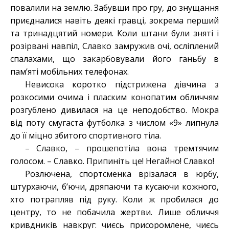
повалили на землю. Забувши про гру, до знущання
приєдналися навіть деякі гравці, зокрема перший
та тринадцятий номери. Коли штани були зняті і
розірвані навпіл, Славко замружив очі, осліплений
спалахами, що закарбовували його ганьбу в
пам’яті мобільних телефонах.
Невисока коротко підстрижена дівчина з
розкосими очима і пласким конопатим обличчям
розгублено дивилася на це неподобство. Мокра
від поту смугаста футболка з числом «9» липнула
до її міцно збитого спортивного тіла.
– Славко, – прошепотіла вона тремтячим
голосом. – Славко. Припиніть це! Негайно! Славко!
Розлючена, спортсменка врізалася в юрбу,
штурхаючи, б’ючи, дряпаючи та кусаючи кожного,
хто потрапляв під руку. Коли ж пробилася до
центру, то не побачила жертви. Лише обличчя
кривдників навкруг: чиєсь присоромлене, чиєсь