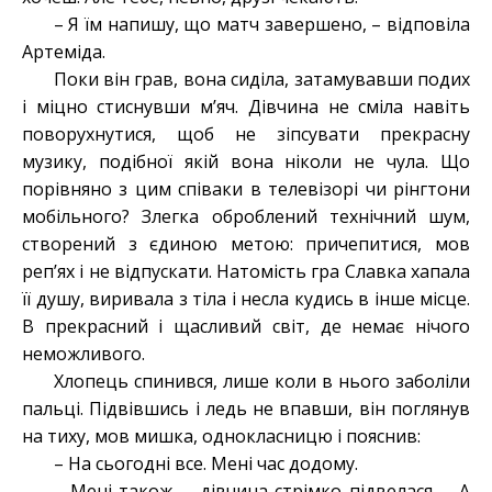
– Я їм напишу, що матч завершено, – відповіла
Артеміда.
Поки він грав, вона сиділа, затамувавши подих
і міцно стиснувши м’яч. Дівчина не сміла навіть
поворухнутися, щоб не зіпсувати прекрасну
музику, подібної якій вона ніколи не чула. Що
порівняно з цим співаки в телевізорі чи рінгтони
мобільного? Злегка оброблений технічний шум,
створений з єдиною метою: причепитися, мов
реп’ях і не відпускати. Натомість гра Славка хапала
її душу, виривала з тіла і несла кудись в інше місце.
В прекрасний і щасливий світ, де немає нічого
неможливого.
Хлопець спинився, лише коли в нього заболіли
пальці. Підвівшись і ледь не впавши, він поглянув
на тиху, мов мишка, однокласницю і пояснив:
– На сьогодні все. Мені час додому.
– Мені також, – дівчина стрімко підвелася. – А