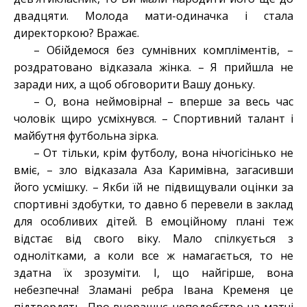
двадцяти. Молода мати-одиначка і стала
директоркою? Вражає.
– Обійдемося без сумнівних компліментів, –
роздратовано відказала жінка. – Я прийшла не
заради них, а щоб обговорити Вашу доньку.
– О, вона неймовірна! – вперше за весь час
чоловік щиро усміхнувся. – Спортивний талант і
майбутня футбольна зірка.
– От тільки, крім футболу, вона нічогісінько не
вміє, – зло відказала Аза Каримівна, загасивши
його усмішку. – Якби їй не підвищували оцінки за
спортивні здобутки, то давно б перевели в заклад
для особливих дітей. В емоційному плані теж
відстає від свого віку. Мало спілкується з
однолітками, а коли все ж намагається, то не
здатна їх зрозуміти. І, що найгірше, вона
небезпечна! Зламані ребра Івана Кременя це