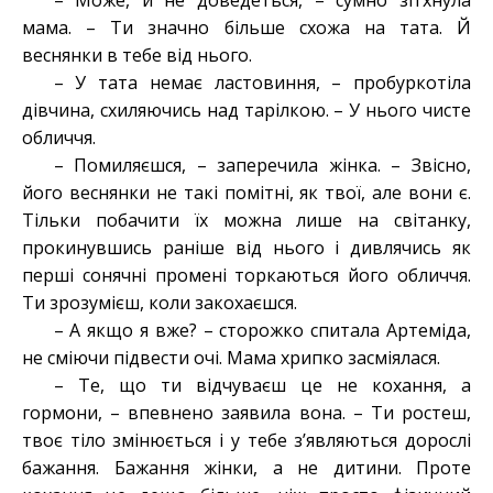
– Може, й не доведеться, – сумно зітхнула
мама. – Ти значно більше схожа на тата. Й
веснянки в тебе від нього.
– У тата немає ластовиння, – пробуркотіла
дівчина, схиляючись над тарілкою. – У нього чисте
обличчя.
– Помиляєшся, – заперечила жінка. – Звісно,
його веснянки не такі помітні, як твої, але вони є.
Тільки побачити їх можна лише на світанку,
прокинувшись раніше від нього і дивлячись як
перші сонячні промені торкаються його обличчя.
Ти зрозумієш, коли закохаєшся.
– А якщо я вже? – сторожко спитала Артеміда,
не сміючи підвести очі. Мама хрипко засміялася.
– Те, що ти відчуваєш це не кохання, а
гормони, – впевнено заявила вона. – Ти ростеш,
твоє тіло змінюється і у тебе з’являються дорослі
бажання. Бажання жінки, а не дитини. Проте