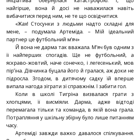
ініціатива обернулася катастрофою. І, що
найгірше, вона й досі не наважилася навіть
вибачитися перед ним, не те що освідчитися.
«Жах! Стосунки з людьми надто складні для
мене, – подумала Артеміда. – Мій ідеальний
партнер це футбольний м’яч»
Й вона не дарма так вважала. М’яч був одним з
її найперших спогадів. Ще не футбольний, а
яскраво-жовтий, наче сонечко, і легесенький, мов
пір’їна. Дівчинка буцала його й гралася, аж доки не
підросла. Згодом, в дитячому садку їй вперше
випала нагода зіграти зі справжнім. І забити гол.
Коли в школі Тигріна визвалася грати з
хлопцями, її висміяли. Дарма, адже відтоді
перемагала тільки та команда, в якій вона грала.
Потрапляння у шкільну збірну було лише питанням
часу.
Артеміді завжди важко давалося спілкування.