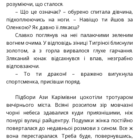
розуміючи, що сталося.
– Що це означає? – обурено спитала дівчина,
підхоплюючись на ноги. – Навіщо ти йшов за
Оленкою? Як давно її лякаєш?
Славко поглянув на неї палаючими зеленим
вогнем очима. У відповідь зіниці Тигріної блиснули
золотом, а з горла вирвалося глухе гарчання.
Зляканий юнак відсахнувся і впав, незграбно
відповзаючи.
– То ти дракон! – вражено вигукнула
спортсменка, присівши поряд.
Підбори Ази Карімівни цокотіли тротуаром
вечірнього міста. Всіяні розсипом зір мовчазні
чорні небеса здавалися куди приязнішими, ніж
понурі вулиці райцентру. Подумки жінка постійно
поверталася до недавньої розмови з сином. Все ж
вона перестаралася. Треба буде, повернувшись,