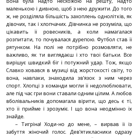
Вона була надто несхожою на решту, надто
маленькою і дивною, щоб з нею дружити. До того
ж, не розділяла більшість захоплень однолітків, як
дівочих, так і хлопчачих. Дівчинка не розуміла, що
цікавить її ровесників, а коли намагалася
розпитати, то почувалася дурепою. Футбол став її
рятунком. На полі не потрібно розмовляти, не
важливо, як ти виглядаєш і хто твої батьки. Все
вирішує швидкий біг і потужний удар. Тож, якщо
Славко ховався в музиці від жорстокості світу, то
вона, навпаки, знаходила зв’язок з ним через
спорт. Хлопці з команди могли її недолюблювати,
але під час гри вони ставали одним цілим. А любов
вболівальників допомагала вірити, що десь є ті,
хто її прийме і зрозуміє. І що вона неодмінно їх
знайде.
– Тигріна! Ходи-но до мене, – вирвав її із
забуття жіночий голос. Дев’ятикласники одразу