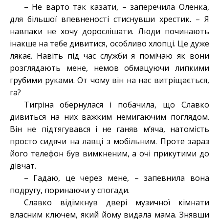
– Не варто так казати, – заперечила Оленка,
для більшої впевненості стиснувши хрестик. – Я
навпаки не хочу дорослішати. Люди починають
інакше на тебе дивитися, особливо хлопці. Це дуже
лякає. Навіть під час служби я помічаю як вони
розглядають мене, немов обмацуючи липкими
грубими руками. От чому він на нас витріщається,
га?
Тигріна обернулася і побачила, що Славко
дивиться на них важким немигаючим поглядом.
Він не підтягувався і не ганяв м’яча, натомість
просто сидячи на лавці з мобільним. Проте зараз
його телефон був вимкненим, а очі прикутими до
дівчат.
– Гадаю, це через мене, – запевнила вона
подругу, поринаючи у спогади.
Славко відімкнув двері музичної кімнати
власним ключем, який йому видала мама. Знявши