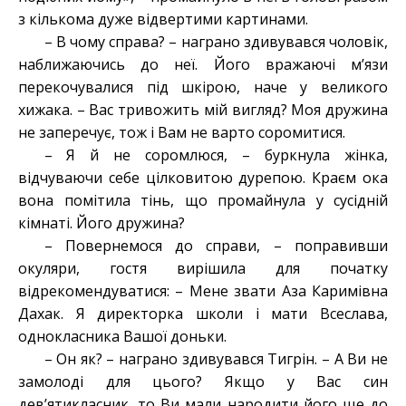
з кількома дуже відвертими картинами.
– В чому справа? – награно здивувався чоловік,
наближаючись до неї. Його вражаючі м’язи
перекочувалися під шкірою, наче у великого
хижака. – Вас тривожить мій вигляд? Моя дружина
не заперечує, тож і Вам не варто соромитися.
– Я й не соромлюся, – буркнула жінка,
відчуваючи себе цілковитою дурепою. Краєм ока
вона помітила тінь, що промайнула у сусідній
кімнаті. Його дружина?
– Повернемося до справи, – поправивши
окуляри, гостя вирішила для початку
відрекомендуватися: – Мене звати Аза Каримівна
Дахак. Я директорка школи і мати Всеслава,
однокласника Вашої доньки.
– Он як? – награно здивувався Тигрін. – А Ви не
замолоді для цього? Якщо у Вас син
дев’ятикласник, то Ви мали народити його ще до