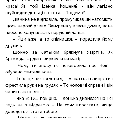
краса! Як тобі ідейка, Кошеня? – він лагідно
скуйовдив доньці волосся. – Поїдемо?
Дівчина не відповіла, промугикавши натомість
щось нерозбірливе. Занурена у власні думки, вона
неохоче колупалася к паруючій лапші.
– Йди вже, а то спізнишся, – порадила йому
дружина.
Щойно за батьком брякнула хвіртка, як
Артеміда сердито зиркнула на матір.
– Чому ти знову не поговорила про Неї? –
обурено спитала вона.
– Тебе це не стосується, – жінка сіла навпроти і
схрестила руки на грудях. – То чоловічі справи і він
чинить як повинен.
– Яка ж ти… покірна, – донька дивилася на неї
ледь не з відразою. – Не хочу виростати, якщо
доведеться стати тобою.