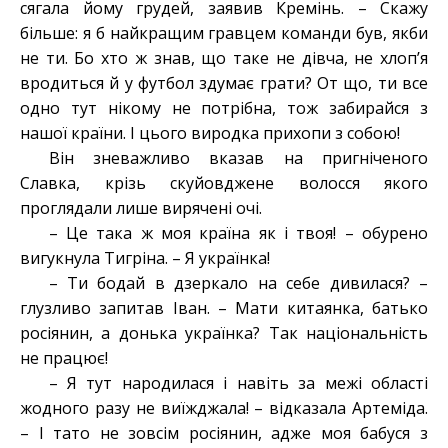
сягала йому грудей, заявив Кремінь. – Скажу
більше: я б найкращим гравцем команди був, якби
не ти. Бо хто ж знав, що таке не дівча, не хлоп’я
вродиться й у футбол здумає грати? От що, ти все
одно тут нікому не потрібна, тож забирайся з
нашої країни. І цього виродка прихопи з собою!
Він зневажливо вказав на пригніченого
Славка, крізь скуйовджене волосся якого
проглядали лише вирячені очі.
– Це така ж моя країна як і твоя! – обурено
вигукнула Тигріна. – Я українка!
– Ти бодай в дзеркало на себе дивилася? –
глузливо запитав Іван. – Мати китаянка, батько
росіянин, а донька українка? Так національність
не працює!
– Я тут народилася і навіть за межі області
жодного разу не виїжджала! – відказала Артеміда.
– І тато не зовсім росіянин, адже моя бабуся з