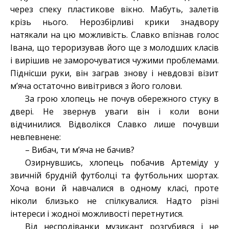
через спеку пластикове вікно. Мабуть, залетів
крізь нього. Нерозбірливі крики знадвору
натякали на цю можливість. Славко впізнав голос
Івана, що тероризував його ще з молодших класів
і вирішив не заморочуватися чужими проблемами.
Піднісши руки, він заграв знову і невдовзі візит
м’яча остаточно вивітрився з його голови.
За грою хлопець не почув обережного стуку в
двері. Не звернув уваги він і коли вони
відчинилися. Відволікся Славко лише почувши
невпевнене:
– Вибач, ти м’яча не бачив?
Озирнувшись, хлопець побачив Артеміду у
звичній брудній футболці та футбольних шортах.
Хоча вони й навчалися в одному класі, проте
ніколи близько не спілкувалися. Надто різні
інтереси і жодної можливості перетнутися.
Від несподіванки музикант розгубився і не