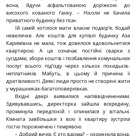
вона, йдучи асфальтованою доріжкою до
високого кованого ґанку. – Ніколи не бачила
приватного будинку без пса».
Їй самій хотілося мати власне подвір’я, бодай
невеличке. Але коштів для купівлі будинку Аза
Каримівна не мала, тож довелося вдовольнитися
квартирою. А це означає постійні сварки з
сусідами, збори коштів і позбавлення комунальних
послуг всього під’їзду через кількох покидьків-
неплатників. Мабуть, в цьому й причина її
дратівливості. Деякі люди просто не створені жити
у мурашниках-багатоповерхівках.
Вхідні двері виявилися напіввідчиненими.
Здивувавшись, директорка зайшла всередину,
проминула передпокій і опинилася у вітальні.
Кімната завбільшки з всю її квартиру зустріла
гостю порожнечею і темрявою.
– Добрий вечір. Є хто вдома? – окрикнула вона,