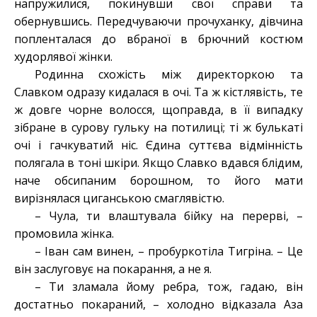
напружилися, покинувши свої справи та
обернувшись. Передчуваючи прочуханку, дівчина
попленталася до вбраної в брючний костюм
худорлявої жінки.
Родинна схожість між директоркою та
Славком одразу кидалася в очі. Та ж кістлявість, те
ж довге чорне волосся, щоправда, в її випадку
зібране в сурову гульку на потилиці; ті ж булькаті
очі і гачкуватий ніс. Єдина суттєва відмінність
полягала в тоні шкіри. Якщо Славко вдався блідим,
наче обсипаним борошном, то його мати
вирізнялася циганською смаглявістю.
– Чула, ти влаштувала бійку на перерві, –
промовила жінка.
– Іван сам винен, – пробуркотіла Тигріна. – Це
він заслуговує на покарання, а не я.
– Ти зламала йому ребра, тож, гадаю, він
достатньо покараний, – холодно відказала Аза