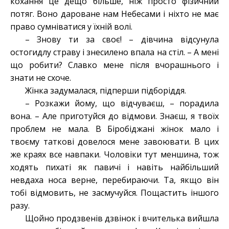
кохання це дещо більше, ніж просто фізичний
потяг. Воно дароване нам Небесами і ніхто не має
право сумніватися у їхній волі.
– Знову ти за своє! – дівчина відсунула
остогидлу страву і знесилено впала на стіл. – А мені
що робити? Славко мене після вчорашнього і
знати не схоче.
Жінка задумалася, підперши підборіддя.
– Розкажи йому, що відчуваєш, – порадила
вона. – Але приготуйся до відмови. Знаєш, я твоїх
проблем не мала. В Біробіджані жінок мало і
твоєму таткові довелося мене завоювати. В цих
же краях все навпаки. Чоловіки тут меншина, тож
ходять пихаті як павичі і навіть найбільший
невдаха носа верне, перебираючи. Та, якщо він
тобі відмовить, не засмучуйся. Пощастить іншого
разу.
Щойно продзвенів дзвінок і вчителька вийшла