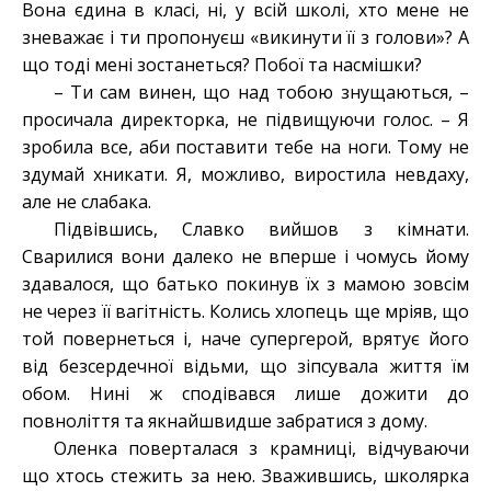
Вона єдина в класі, ні, у всій школі, хто мене не
зневажає і ти пропонуєш «викинути її з голови»? А
що тоді мені зостанеться? Побої та насмішки?
– Ти сам винен, що над тобою знущаються, –
просичала директорка, не підвищуючи голос. – Я
зробила все, аби поставити тебе на ноги. Тому не
здумай хникати. Я, можливо, виростила невдаху,
але не слабака.
Підвівшись, Славко вийшов з кімнати.
Сварилися вони далеко не вперше і чомусь йому
здавалося, що батько покинув їх з мамою зовсім
не через її вагітність. Колись хлопець ще мріяв, що
той повернеться і, наче супергерой, врятує його
від безсердечної відьми, що зіпсувала життя їм
обом. Нині ж сподівався лише дожити до
повноліття та якнайшвидше забратися з дому.
Оленка поверталася з крамниці, відчуваючи
що хтось стежить за нею. Зважившись, школярка