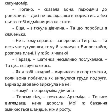
секундомір.
– Погано, – сказала вона, підходячи до
ровесниці. – Досі не вкладаєшся в норматив, а без
нього тобі відмінницею не стати.
– Біда, – зітхнула дівчина. – Та що поробиш: я
слабенька.
– Не в тому справа, – заперечила Тигріна. – Ти
весь час сутулишся, тому й гальмуєш. Випростайся,
розправ плечі. Ну ж бо, я чекаю!
– Гаразд, – шатенка несміливо послухалася. –
Та це… незручно якось.
– Як я тобі заздрю! – вирвалося у спортсменки,
коли вона побачила як випнулися груди подруги.
Вірна здивовано зиркнула на неї.
– Чому? – не зрозуміла дівчина.
– Твоєму тілу, – пояснила Артеміда. – Ти вже
виглядаєш наче доросла. Мої ж бажання
змінюються швидше, ніж я росту.