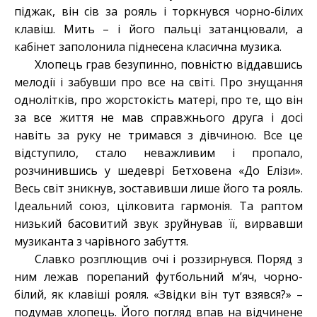
піджак, він сів за рояль і торкнувся чорно-білих
клавіш. Мить – і його пальці затанцювали, а
кабінет заполонила піднесена класична музика.
Хлопець грав безупинно, повністю віддавшись
мелодії і забувши про все на світі. Про знущання
однолітків, про жорстокість матері, про те, що він
за все життя не мав справжнього друга і досі
навіть за руку не тримався з дівчиною. Все це
відступило, стало неважливим і пропало,
розчинившись у шедеврі Бетховена «До Елізи».
Весь світ зникнув, зоставивши лише його та рояль.
Ідеальний союз, цілковита гармонія. Та раптом
низький басовитий звук зруйнував її, вирвавши
музиканта з чарівного забуття.
Славко розплющив очі і роззирнувся. Поряд з
ним лежав порепаний футбольний м’яч, чорно-
білий, як клавіші рояля. «Звідки він тут взявся?» –
подумав хлопець. Його погляд впав на відчинене