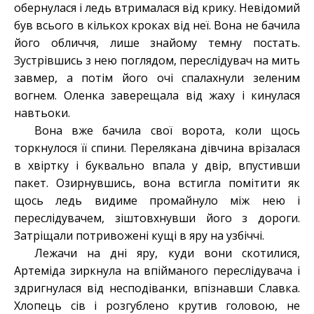
обернулася і ледь втрималася від крику. Невідомий
був всього в кількох кроках від неї. Вона не бачила
його обличчя, лише знайому темну постать.
Зустрівшись з нею поглядом, переслідувач на мить
завмер, а потім його очі спалахнули зеленим
вогнем. Оленка заверещала від жаху і кинулася
навтьоки.
Вона вже бачила свої ворота, коли щось
торкнулося її спини. Перелякана дівчина врізалася
в хвіртку і буквально впала у двір, впустивши
пакет. Озирнувшись, вона встигла помітити як
щось ледь видиме промайнуло між нею і
переслідувачем, зіштовхнувши його з дороги.
Затріщали потривожені кущі в яру на узбіччі.
Лежачи на дні яру, куди вони скотилися,
Артеміда зиркнула на впійманого переслідувача і
здригнулася від несподіванки, впізнавши Славка.
Хлопець сів і розгублено крутив головою, не