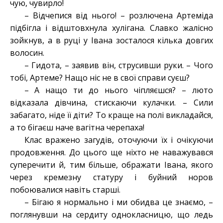
чую, чувирло!
– Відчепися від нього! – розлючена Артеміда
підбігла і відштовхнула хулігана. Славко жалісно
зойкнув, а в руці у Івана зосталося кілька довгих
волосин.
– Гидота, – заявив він, струсивши руки. – Чого
тобі, Артеме? Нащо ніс не в свої справи суєш?
– А нащо ти до нього чіпляєшся? – люто
відказала дівчина, стискаючи кулачки. – Сили
забагато, ніде її діти? То краще на полі викладайся,
а то бігаєш наче вагітна черепаха!
Клас вражено загудів, оточуючи їх і очікуючи
продовження. До цього ще ніхто не наважувався
суперечити й, тим більше, ображати Івана, якого
через кремезну статуру і буйний норов
побоювалися навіть старші.
– Бігаю я нормально і ми обидва це знаємо, –
поглянувши на сердиту однокласницю, що ледь