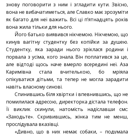
знову поговорити з ним і згладити кути. Звісно,
вона не вибачатиметься, але Славко має зрозуміти
як багато для неї важить. Всі ці п’ятнадцять років
вона жила тільки для нього.
Його батько виявився нікчемою. Нікчемою, що
кинув вагітну студентку без копійки за душею.
Студентку, яка заради нього зріклася родини і
порвала з усіма, кого знала. Він поплатився за це,
але відтоді щось наче вмерло всередині неї. Аза
Каримівна стала вчителькою, бо мріяла
опікуватися дітьми, та тепер не могла зарадити
навіть власному синові.
Спинившись біля хвіртки і впевнившись, що не
помилилася адресою, директорка дістала телефон.
Її виклик скинули, натомість надіславши смс:
«Заходьте». Скривившись, жінка тим не менш,
прослідувала вказівці.
«Дивно, що в них немає собаки, – подумала