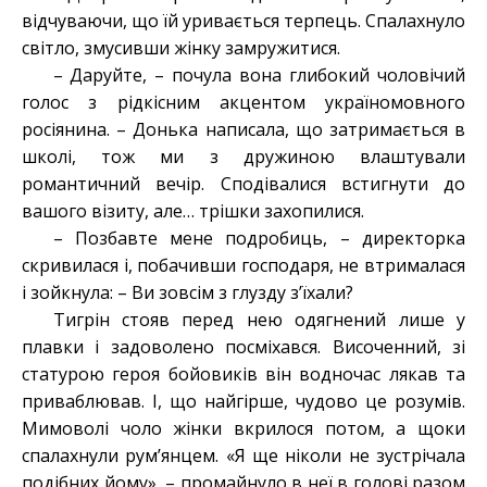
відчуваючи, що їй уривається терпець. Спалахнуло
світло, змусивши жінку замружитися.
– Даруйте, – почула вона глибокий чоловічий
голос з рідкісним акцентом україномовного
росіянина. – Донька написала, що затримається в
школі, тож ми з дружиною влаштували
романтичний вечір. Сподівалися встигнути до
вашого візиту, але… трішки захопилися.
– Позбавте мене подробиць, – директорка
скривилася і, побачивши господаря, не втрималася
і зойкнула: – Ви зовсім з глузду з’їхали?
Тигрін стояв перед нею одягнений лише у
плавки і задоволено посміхався. Височенний, зі
статурою героя бойовиків він водночас лякав та
приваблював. І, що найгірше, чудово це розумів.
Мимоволі чоло жінки вкрилося потом, а щоки
спалахнули рум’янцем. «Я ще ніколи не зустрічала
подібних йому», – промайнуло в неї в голові разом