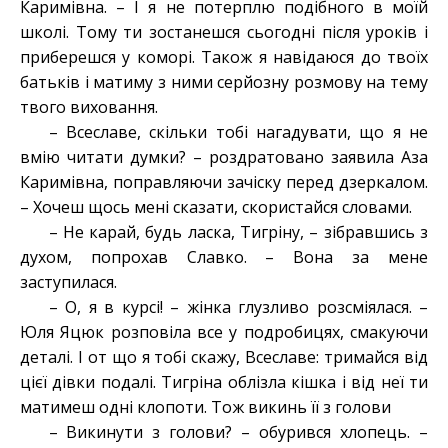
Каримівна. – І я не потерплю подібного в моїй
школі. Тому ти зостанешся сьогодні після уроків і
приберешся у коморі. Також я навідаюся до твоїх
батьків і матиму з ними серйозну розмову на тему
твого виховання.
– Всеславе, скільки тобі нагадувати, що я не
вмію читати думки? – роздратовано заявила Аза
Каримівна, поправляючи зачіску перед дзеркалом.
– Хочеш щось мені сказати, скористайся словами.
– Не карай, будь ласка, Тигріну, – зібравшись з
духом, попрохав Славко. – Вона за мене
заступилася.
– О, я в курсі! – жінка глузливо розсміялася. –
Юля Яцюк розповіла все у подробицях, смакуючи
деталі. І от що я тобі скажу, Всеславе: тримайся від
цієї дівки подалі. Тигріна облізла кішка і від неї ти
матимеш одні клопоти. Тож викинь її з голови
– Викинути з голови? – обурився хлопець. –