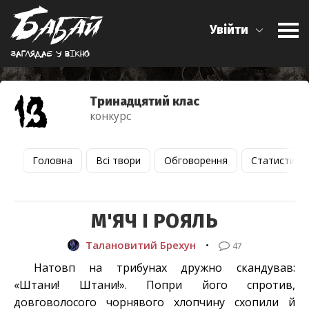
Увійти
Заглядає у вiкно
Тринадцятий клас
конкурс
Головна
Всі твори
Обговорення
Статистика
М'ЯЧ І РОЯЛЬ
Талановитий Брехун
•
47
Натовп на трибунах дружно скандував:
«Штани! Штани!». Попри його спротив,
довговолосого чорнявого хлопчину схопили й