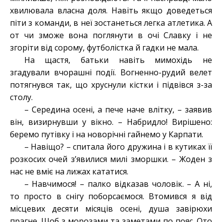
хвилювала власна доля. Навіть якщо доведеться
піти з команди, в неї зостанеться легка атлетика. А
от чи зможе вона поглянути в очі Славку і не
згоріти від сорому, футболістка й гадки не мала.
На щастя, батьки навіть мимохідь не
згадували вчорашні події. Вогненно-рудий велет
потягнувся так, що хруснули кістки і підвівся з-за
столу.
– Середина осені, а пече наче влітку, – заявив
він, визирнувши у вікно. – Набридло! Вирішено:
беремо путівку і на новорічні гайнемо у Карпати.
– Навіщо? – спитала його дружина і в кутиках її
розкосих очей з’явилися милі зморшки. – Жоден з
нас не вміє на лижах кататися.
– Навчимося! – палко відказав чоловік. – А ні,
то просто в снігу поборсаємося. Втомився я від
місцевих десяти місяців осені, душа завірюхи
прагне. Щоб з морозами та заметами по пояс. Ото