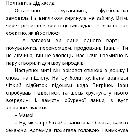
Полтави, а дід хасид…
Остаточно заплутавшись, футболістка
замовкла і з викликом зиркнула на забіяку. Втім,
через різницю в зрості це виглядало зовсім не так
ефектно, як їй хотілося.
– А загалом ви одне одного варті, –
почуваючись переможцем, продовжив Іван. – Ти
не дівчина, він не хлопець. Вас наче навмисно в
пару створили для шоу виродків!
Наступної миті він врізався спиною в дошку і
сповз на підлогу. На футболці хулігана виднівся
чіткий відбиток підошви кеда Тигріної. Іван
спробував підвестися, та щось хруснуло у нього
всередині і, замість обуреної лайки, з вуст
зірвалося жалісне:
– Мамо!
– Ну, як я пробігла? – запитала Оленка, важко
хекаючи. Артеміда похитала головою і вимкнула