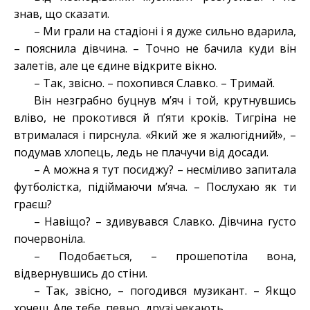
знав, що сказати.
– Ми грали на стадіоні і я дуже сильно вдарила,
– пояснила дівчина. – Точно не бачила куди він
залетів, але це єдине відкрите вікно.
– Так, звісно. – похопився Славко. – Тримай.
Він незграбно буцнув м’яч і той, крутнувшись
вліво, не прокотився й п’яти кроків. Тигріна не
втрималася і пирснула. «Який же я жалюгідний!», –
подумав хлопець, ледь не плачучи від досади.
– А можна я тут посиджу? – несміливо запитала
футболістка, підіймаючи м’яча. – Послухаю як ти
граєш?
– Навіщо? – здивувався Славко. Дівчина густо
почервоніла.
– Подобається, – прошепотіла вона,
відвернувшись до стіни.
– Так, звісно, – погодився музикант. – Якщо
хочеш. Але тебе, певно, друзі чекають.