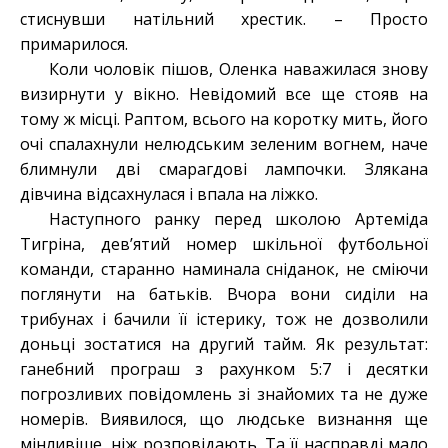
стиснувши натільний хрестик. – Просто
примарилося.
Коли чоловік пішов, Оленка наважилася знову
визирнути у вікно. Невідомий все ще стояв на
тому ж місці. Раптом, всього на коротку мить, його
очі спалахнули нелюдським зеленим вогнем, наче
блимнули дві смарагдові лампочки. Злякана
дівчина відсахнулася і впала на ліжко.
Наступного ранку перед школою Артеміда
Тигріна, дев’ятий номер шкільної футбольної
команди, старанно наминала сніданок, не сміючи
поглянути на батьків. Вчора вони сиділи на
трибунах і бачили її істерику, тож не дозволили
доньці зостатися на другий тайм. Як результат:
ганебний програш з рахунком 5:7 і десятки
погрозливих повідомлень зі знайомих та не дуже
номерів. Виявилося, що людське визнання ще
мінливіше, ніж розповідають. Та її насправді мало