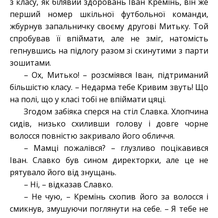
з класу, як білявий здоровань Іван Кремінь, він же
перший номер шкільної футбольної команди,
жбурнув запальничку своєму другові Митьку. Той
спробував її впіймати, але не зміг, натомість
гепнувшись на підлогу разом зі скинутими з парти
зошитами.
– Ох, Митько! – розсміявся Іван, підтриманий
більшістю класу. – Недарма тебе Кривим звуть! Що
на полі, що у класі тобі не впіймати цяці.
Згодом забіяка сперся на стіл Славка. Хлопчина
сидів, низько схиливши голову і довге чорне
волосся повністю закривало його обличчя.
– Мамці пожалівся? – глузливо поцікавився
Іван. Славко був сином директорки, але це не
рятувало його від знущань.
– Ні, – відказав Славко.
– Не чую, – Кремінь схопив його за волосся і
смикнув, змушуючи поглянути на себе. – Я тебе не