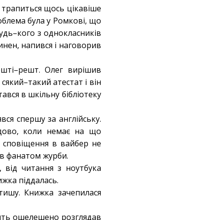
о трапиться щось цікавіше
роблема була у Ромкові, що
удь–кого з однокласників
винен, напився і наговорив
ешті–решт. Олег вирішив
сякий–такий атестат і він
тався в шкільну бібліотеку
явся спершу за англійську.
удово, коли немає на що
і сповіщення в вайбер не
був фанатом журби.
 від читання з ноутбука
ижка піддалась.
 тишу. Книжка зачепилася
 мить ошелешено розглядав