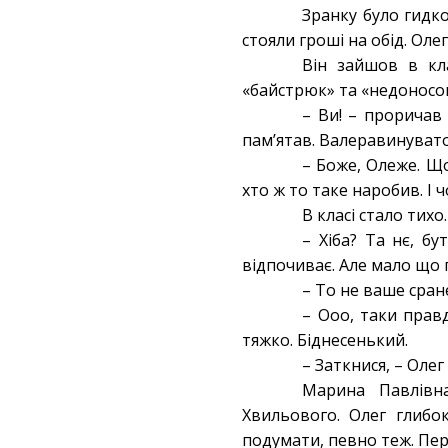
Зранку було гидко
стояли гроші на обід. Олег
Він зайшов в кл
«байстрюк» та «недоносо
– Ви! – проричав 
пам’ятав. Валеравинуват
– Боже, Олеже. Що
хто ж то таке наробив. І ч
В класі стало тих
– Хіба? Та нє, б
відпочиває. Але мало що 
– То не ваше сран
– Ооо, таки прав
тяжко. Біднесенький.
– Заткнися, – Оле
Марина Павлівн
Хвильового. Олег глибо
подумати, певно теж. Пе