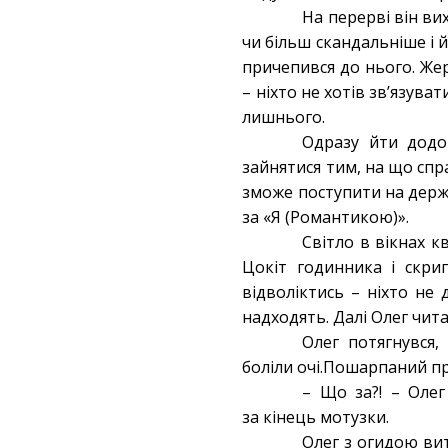
На перерві він ви
чи більш скандальніше і й
причепився до нього. Же
– ніхто не хотів зв’язува
лишнього.
Одразу йти додо
зайнятися тим, на що спр
зможе поступити на держав
за «Я (Романтикою)».
Світло в вікнах к
Цокіт годинника і скри
відволіктись – ніхто не
надходять. Далі Олег чита
Олег потягнувся,
боліли очі.Пошарпаний пр
– Що за?! – Олег
за кінець мотузки.
Олег з огидою вит