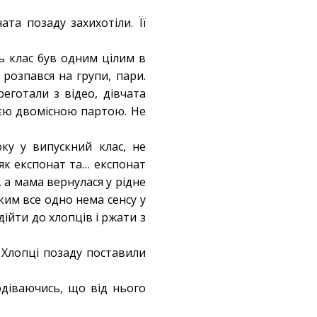
ата позаду захихотіли. Її
ь клас був одним цілим в
розпався на групи, пари.
еготали з відео, дівчата
оєю двомісною партою. Не
ку у випускний клас, не
як експонат та… експонат
 а мама вернулася у рідне
таким все одно нема сенсу у
дійти до хлопців і ржати з
. Хлопці позаду поставили
одіваючись, що від нього