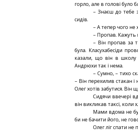
горло, але в голові було 
– Знаєш до тебе 
сидів.
– А тепер чого не 
– Пропав. Кажуть в
– Він пропав за т
була. Класухабесіди про
казали, що він в школу 
Андрюхи так і нема.
– Сумно, – тихо ск
– Він перехилив стакан і 
Олег хотів забутися. Він 
Сидячи ввечері вд
він викликав таксі, коли 
Мами вдома не бул
би не бачити його, не го
Олег ліг спати не