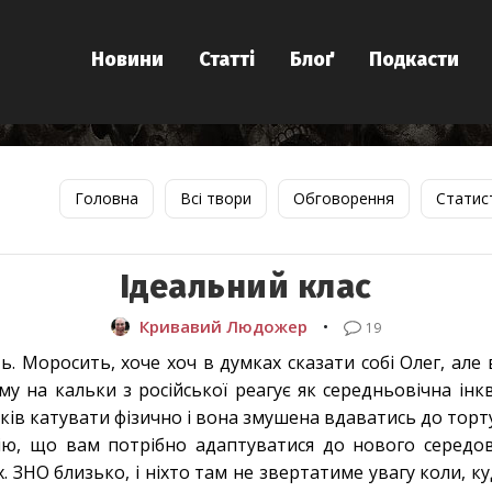
Новини
Статті
Блоґ
Подкасти
Головна
Всі твори
Обговорення
Статис
Ідеальний клас
Кривавий Людожер
•
19
ь. Моросить, хоче хоч в думках сказати собі Олег, але
у на кальки з російської реагує як середньовічна інкві
ів катувати фізично і вона змушена вдаватись до торт
ію, що вам потрібно адаптуватися до нового середо
. ЗНО близько, і ніхто там не звертатиме увагу коли, ку