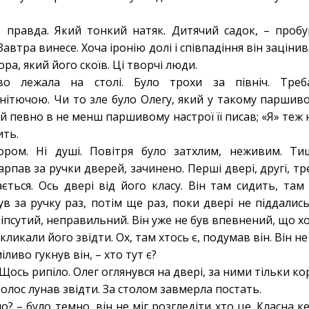
, правда. Який тонкий натяк. Дитячий садок, – пробур
 Завтра винесе. Хоча іронію долі і співпадіння він заціни
ра, який його скоїв. Ці творчі люди.
во лежала на столі. Було трохи за північ. Тре
нітючою. Чи то зле було Олегу, який у такому паршивом
й певно в не менш паршивому настрої її писав; «Я» теж
ить.
ром. Ні душі. Повітря було затхлим, неживим. Ти
рпав за ручки дверей, зачинено. Перші двері, другі, тр
ється. Ось двері від його класу. Він там сидить, та
в за ручку раз, потім ще раз, поки двері не піддались
іпсутий, неправильний. Він уже не був впевнений, що х
кликали його звідти. Ох, там хтось є, подумав він. Він не
іливо гукнув він, – хто тут є?
 Щось рипіло. Олег оглянувся на двері, за ними тільки к
Голос лунав звідти. За столом завмерла постать.
? – було темно, він не міг розгледіти хто це. Класна ке