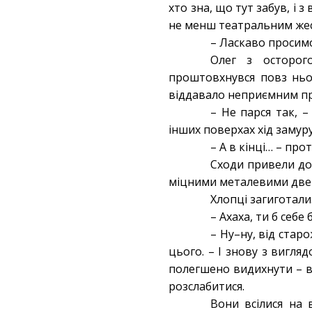
хто зна, що тут забув, і 
не менш театральним жест
– Ласкаво просим
Олег з осторог
проштовхнувся повз ньог
віддавало неприємним пр
– Не парся так, 
інших поверхах хід замур
– А в кінці… – пр
Сходи привели до
міцними металевими две
Хлопці загиготали.
– Ахаха, ти б себе
– Ну–ну, від стар
цього. – І знову з вигля
полегшено видихнути – в
розслабитися.
Вони всілися на 