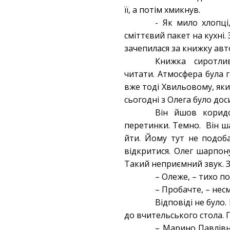
її, а потім хмикнув.
- Як мило хлопці
сміттєвий пакет на кухні.
зачепилася за книжку авто
Книжка сиротли
читати. Атмосфера була г
вже тоді Хвильовому, яки
сьогодні з Олега було дос
Він йшов коридо
перетинки. Темно. Він ша
йти. Йому тут не подоба
відкритися. Олег шарпону
Такий неприємний звук. З
– Олеже, – тихо по
– Пробачте, – несм
Відповіді не було.
до вчительського стола. 
– Марино Павлівно