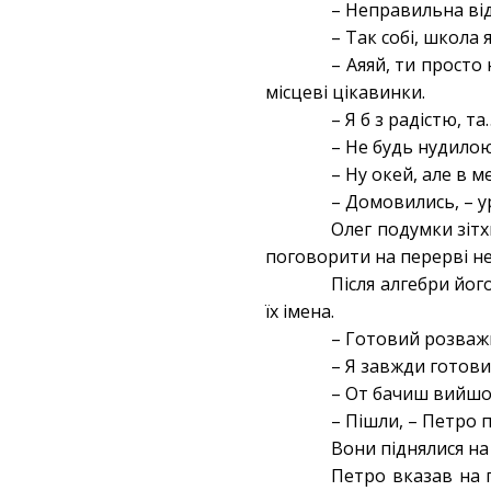
– Неправильна ві
– Так собі, школа я
– Аяяй, ти просто
місцеві цікавинки.
– Я б з радістю, та
– Не будь нудилою
– Ну окей, але в 
– Домовились, – у
Олег подумки зітх
поговорити на перерві не
Після алгебри йог
їх імена.
– Готовий розважи
– Я завжди готови
– От бачиш вийшов
– Пішли, – Петро 
Вони піднялися на
Петро вказав на 