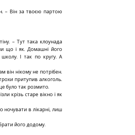
н. – Він за твоєю партою
тіну. – Тут така клоунада
ли що і як. Домашні його
школу. І так по кругу. А
ам він нікому не потрібен.
й трохи притупив алкоголь.
 це було так розмито.
зли крізь старе вікно і як
о ночувати в лікарні, лиш
брати його додому.