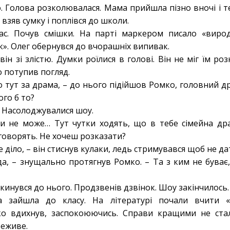
. Голова розколювалася. Мама прийшла пізно вночі і те
 взяв сумку і поплівся до школи.
ас. Почув смішки. На парті маркером писало «вирод
к». Олег обернувся до вчорашніх випивак.
він зі злістю. Думки роїлися в голові. Він не міг їм ро
о потупив погляд.
 тут за драма, – до нього підійшов Ромко, головний др
ого б то?
о. Насолоджувалися шоу.
ути не може… Тут чутки ходять, що в тебе сімейна др
говорять. Не хочеш розказати?
е діло, – він стиснув кулаки, ледь стримувався щоб не д
да, – знущально протягнув Ромко. – Та з ким не буває,
г кинувся до нього. Продзвенів дзвінок. Шоу закінчилось.
а зайшла до класу. На літературі почали вчити 
ко вдихнув, заспокоюючись. Справи кращими не ста
реживе.