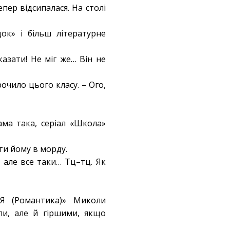
пер відсипалася. На столі
ок» і більш літературне
зказати! Не міг же… Він не
очило цього класу. – Ого,
ама така, серіал «Школа»
ати йому в морду.
 але все таки… Тц–тц. Як
«Я (Романтика)» Миколи
ли, але й гіршими, якщо