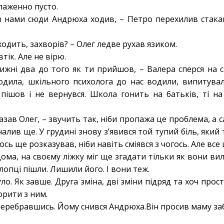
блаженно пусто.
з нами сюди Андрюха ходив, – Петро перехилив стака
ходить, захворів? – Олег ледве рухав язиком.
тік. Але не вірю.
ижні два до того як ти прийшов, – Валера сперся на с
водила, шкільного психолога до нас водили, випитува
пішов і не вернувся. Школа гонить на батьків, ті на 
азав Олег, – звучить так, ніби пропажа це проблема, а с
налив ще. У грудині знову з’явився той тупий біль, яки
щось ще розказував, ніби навіть сміявся з чогось. Але все
ома, на своєму ліжку міг ще згадати тільки як вони вилі
хлопці пішли. Лишили його. І вони теж.
о. Як завше. Друга зміна, дві зміни підряд та хоч прост
ворити з ним.
 перебравшись. Йому снився Андрюха.Він просив маму за