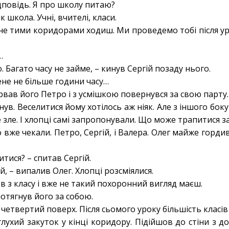
дповідь. Я про школу питаю?
к школа. Учні, вчителі, класи.
 не тими коридорами ходиш. Ми проведемо тобі після у
…
. Багато часу не займе, – кинув Сергій позаду нього.
мене не більше години часу…
рвав його Петро і з усмішкою повернувся за свою парту.
нув. Веселитися йому хотілось аж ніяк. Але з іншого бок
 зле. І хлопці самі запропонували. Що може трапитися з
о вже чекали. Петро, Сергій, і Валера. Олег майже горди
тися? – спитав Сергій.
й, – випалив Олег. Хлопці розсміялися.
 з класу і вже не такий похоронний вигляд маєш.
потягнув його за собою.
 четвертий поверх. Після сьомого уроку більшість класів
глухий закуток у кінці коридору. Підійшов до стіни з 