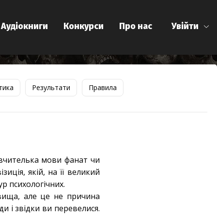
Аудіокниги
Конкурси
Про нас
Увійти
тика
Результати
Правила
 вчителька мови фанат чи
зиція, якій, на її великий
ур психологічних.
вища, але це не причина
ди і звідки ви перевелися.