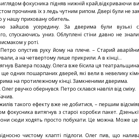
з виглядом фокусника підняв нижній край,відкриваючи виг
ом прочинив їх з ледь чутним рипом. Двері були не за
о у нашу приховану обитель.
ою зайшов усередину. За дверима були вузькі сх
о, спускаючись униз. Облуплені стіни давно не знали
исмаком у роті.
– Петро опустив руку йому на плече. – Старий аварійни
ували, а на четвертому лише прикрили. А в кінці…
отягнув Валера позаду. Олега вже бісила ця театральщина
 ще одних пошарпаних дверей, які вели в невелику кімн
рима на протилежному кінці. Замкненими дверима.
 Олег рвучко обернувся. Петро склався навпіл від сміху.
 бачив.
ожилів такого ефекту вже не добитися, – першим відсміяв
дом фокусника витягнув з старої коробки пакет. Дзень
они сюди ходять просто побухати. Це можна. Може це 
відносно чистому клапті підлоги. Олег пив, що нали