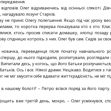
опередження.
ідповів Олег відриваючись від осінньої слякоті. Дівч
, нагадувало лозунг Старків.
ву не приніс Олегу полегшення. Якщо під час уроку вес
лами, то коротка перерва показувала хто є хто. Клас 
ялися, хтось просив списати домашку, хлопці позаду р
ву спідницю котроїсь з них. Олег був сам. Сидів за св
.
новачка, переведенця після початку навчального ро
 спершу, до нього підходили, розпитували, розглядали 
 Випитали десь, у когось, що його батьки розлучаються,
 батьків. Ось і все. Ніякої драми. Нецікаво. Водитися з 
ег не міг змусити себе вдавати життєрадісність, не міг пі
і в нашому болоті? – Петро всівся поряд за його парту
Дощить вже третій день, мокро, – Олег усміхнувся, сп