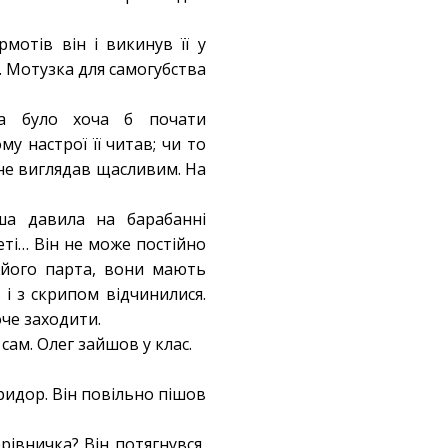
мотів він і викинув її у
в. Мотузка для самогубства
ба було хоча б почати
у настрої її читав; чи то
 не виглядав щасливим. На
ша давила на барабанні
еті… Він не може постійно
м його парта, вони мають
 і з скрипом відчинилися.
оче заходити.
 сам. Олег зайшов у клас.
оридор. Він повільно пішов
рівничка? Він потягнувся,