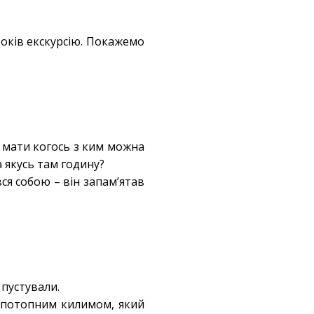
років екскурсію. Покажемо
у мати когось з ким можна
а якусь там годину?
вся собою – він запам’ятав
 пустували.
допотопним килимом, який