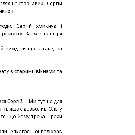
ляд на старі двері. Сергій
мкнені.
оди. Сергій хмикнув і
 ремонту. Затхле повітря
й вихід чи щось таке, на
.
ату з старими вікнами та
ся Сергій. – Ми тут не для
кіт пляшок дозволив Олегу
те, що йому треба. Трохи
вали. Алкоголь обпалював