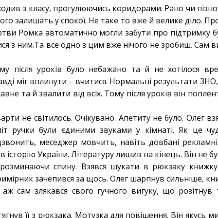
ходив з класу, прогулюючись коридорами. Рано чи пізн
ого залишать у спокої. Не таке то вже й велике діло. П
ртви Ромка автоматично могли забути про підтримку б
тися з ним.Та все одно з цим вже нічого не зробиш. Сам 
му після уроків було небажано та й не хотілося вр
авді міг вплинути – вчитися. Нормальні результати ЗНО, 
не та й звалити від всіх. Тому після уроків він поплен
варти не світилось. Очікувано. Апетиту не було. Олег вз
піт ручки були єдиними звуками у кімнаті. Як це ч
 дзвонить, меседжер мовчить, навіть довбані рекламн
в історію України. Літературу лишив на кінець. Він не 
 розминаючи спину. Взявся шукати в рюкзаку книжку,
имірник зачепився за щось. Олег шарпнув сильніше, кн
 аж сам злякався свого гучного вигуку, що розітнув
ягнув її з рюкзака. Мотузка для повішення. Він якусь