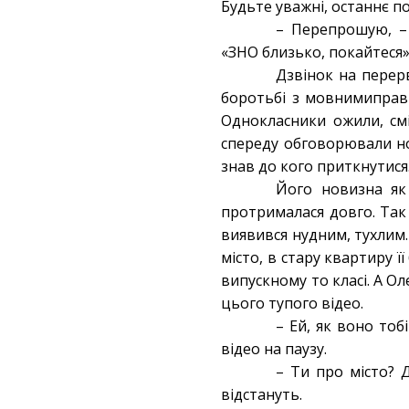
Будьте уважні, останнє п
– Перепрошую, – в
«ЗНО близько, покайтеся»
Дзвінок на перер
боротьбі з мовнимиправи
Однокласники ожили, смі
спереду обговорювали но
знав до кого приткнутися
Його новизна як 
протрималася довго. Так
виявився нудним, тухлим.
місто, в стару квартиру її
випускному то класі. А Ол
цього тупого відео.
– Ей, як воно тоб
відео на паузу.
– Ти про місто? 
відстануть.