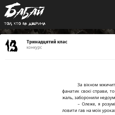
Той, хто за дверима
Тринадцятий клас
конкурс
За вікном мжичит
фанатик своєї справи, том
жаль, заборонили недоумк
– Олеже, я розум
ловити гав на моїх уроках