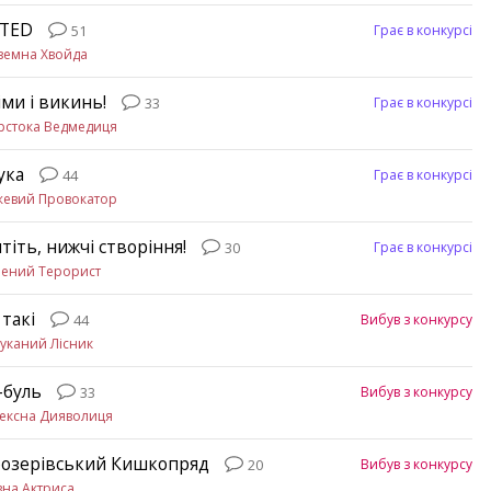
ETED
Грає в конкурсі
51
земна Хвойда
іми і викинь!
Грає в конкурсі
33
рстока Ведмедиця
ука
Грає в конкурсі
44
жевий Провокатор
тіть, нижчі створіння!
Грає в конкурсі
30
лений Терорист
 такі
Вибув з конкурсу
44
уканий Лісник
-буль
Вибув з конкурсу
33
ексна Дияволиця
озерівський Кишкопряд
Вибув з конкурсу
20
на Актриса