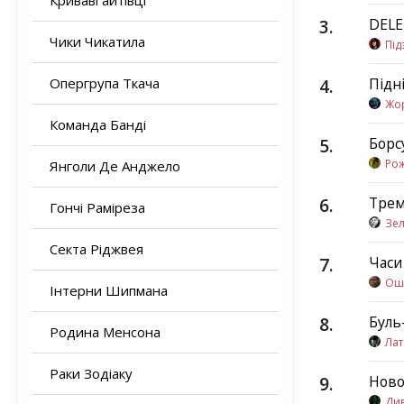
Криваві айтівці
3
.
DEL
Чики Чикатила
Під
Опергрупа Ткача
4
.
Підн
Жо
Команда Банді
5
.
Борс
Ро
Янголи Де Анджело
6
.
Трем
Гончі Раміреза
Зе
Секта Ріджвея
7
.
Часи
Ош
Інтерни Шипмана
8
.
Буль
Родина Менсона
Лат
Раки Зодіаку
9
.
Ново
Див