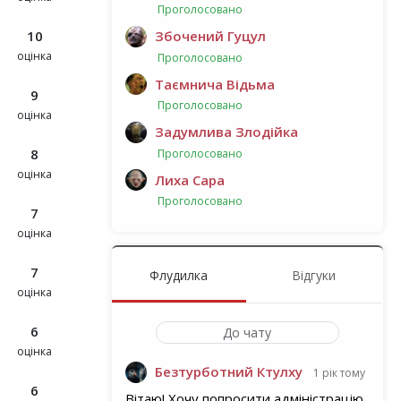
Проголосовано
Збочений Гуцул
10
оцінка
Проголосовано
Таємнича Відьма
9
Проголосовано
оцінка
Задумлива Злодійка
8
Проголосовано
оцінка
Лиха Сара
Проголосовано
7
оцінка
7
Флудилка
Відгуки
оцінка
6
До чату
оцінка
Безтурботний Ктулху
1 рік тому
6
Вітаю! Хочу попросити адміністрацію