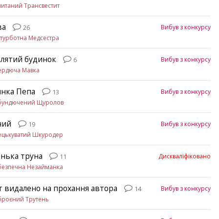
итаний Трансвестит
ва
Вибув з конкурсу
26
турботна Медсестра
лятий будинок
Вибув з конкурсу
6
ердюча Мавка
инка Пепа
Вибув з конкурсу
13
бундючений Щуролов
ний
Вибув з конкурсу
19
ецькуватий Шкуродер
нька труна
Дискваліфіковано
11
безпечна Незайманка
т видалено на прохання автора
Вибув з конкурсу
14
броєний Трутень