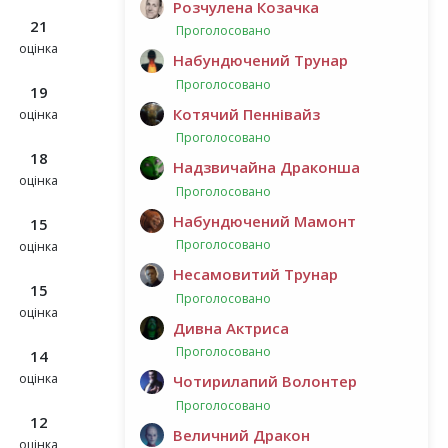
Розчулена Козачка
21
Проголосовано
оцінка
Набундючений Трунар
Проголосовано
19
Котячий Пеннівайз
оцінка
Проголосовано
18
Надзвичайна Драконша
оцінка
Проголосовано
Набундючений Мамонт
15
Проголосовано
оцінка
Несамовитий Трунар
15
Проголосовано
оцінка
Дивна Актриса
Проголосовано
14
оцінка
Чотирилапий Волонтер
Проголосовано
12
Величний Дракон
оцінка