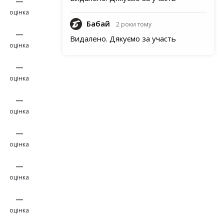
—
оцінка
Бабай
2 роки тому
—
Видалено. Дякуємо за участь
оцінка
—
оцінка
—
оцінка
—
оцінка
—
оцінка
—
оцінка