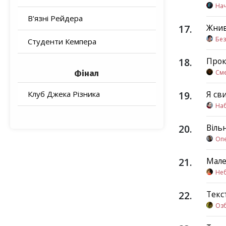
Нач
В'язні Рейдера
17
.
Жни
Без
Студенти Кемпера
18
.
Прок
См
Фінал
Клуб Джека Різника
19
.
Я св
На
20
.
Віль
Оп
21
.
Мале
Не
22
.
Текс
Оз