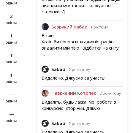
оцінка
видалити мої твори з конкурсної
сторінки. Д…
2
оцінка
Безрукий Кабак
1 рік тому
Вітаю!
1
Хотів би попросити адміністрацію
оцінка
видалити мій твір "Відбитки на снігу".
…
1
оцінка
Бабай
2 роки тому
1
Видалено. Дякуємо за участь!
оцінка
Навіжений Котопес
2 роки тому
—
оцінка
Видаліть, будь ласка, мої роботи з
конкурсної сторінки. Дякую
—
оцінка
Бабай
2 роки тому
Видалено. Дякуємо за участь