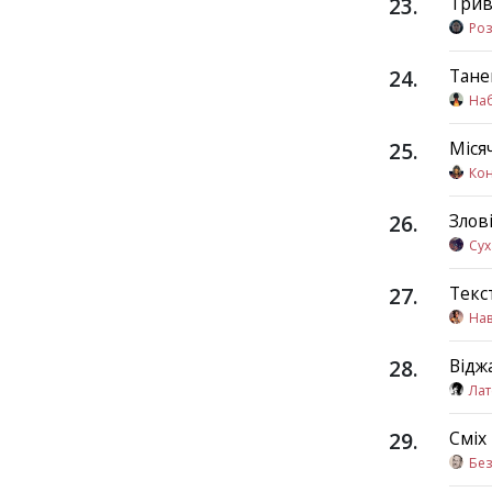
23
.
Трив
Роз
24
.
Тане
На
25
.
Міся
Кон
26
.
Злов
Сух
27
.
Текс
Нав
28
.
Відж
Лат
29
.
Сміх
Без