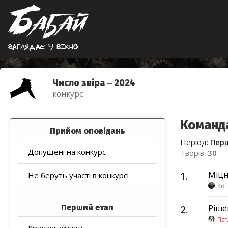
Заглядає у вiкно
Число звіра ‒ 2024
конкурс
Команда
Прийом оповідань
Період:
Пер
Допущені на конкурс
Творів:
30
1
.
Міцн
Не беруть участі в конкурсі
Кот
Перший етап
2
.
Ріше
Пат