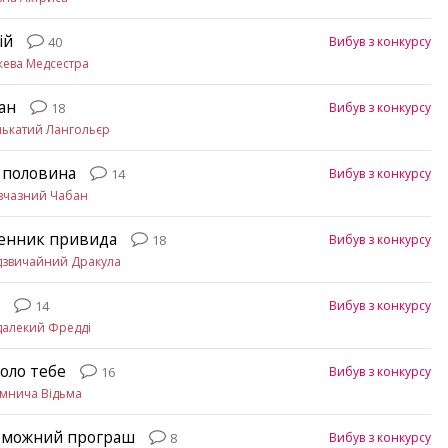
ій
Вибув з конкурсу
40
ева Медсестра
ан
Вибув з конкурсу
18
ькатий Лангольєр
 половина
Вибув з конкурсу
14
вчазний Чабан
енник привида
Вибув з конкурсу
18
дзвичайний Дракула
с
Вибув з конкурсу
14
далекий Фредді
оло тебе
Вибув з конкурсу
16
мнича Відьма
можний програш
Вибув з конкурсу
8