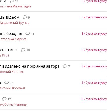
ога
Вибув з конкурсу
11
патлана Мармулядка
ць відьом
Вибув з конкурсу
9
бундючений Трунар
чна безодня
Вибув з конкурсу
11
отопська Актриса
існа тиша
Вибув з конкурсу
10
а Ріплі
т видалено на прохання автора
Вибув з конкурсу
7
іжений Котопес
а
Вибув з конкурсу
12
ентний Хіромант
Вибув з конкурсу
12
турботна Черниця