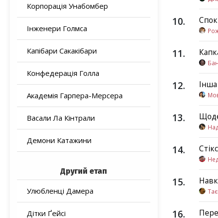
Корпорація Унабомбер
10
.
Спок
Інженери Голмса
Рож
Капібари Сакакібари
11
.
Капк
Бан
Конфедерація Голла
12
.
Інша
Академія Гарпера-Мерсера
Мо
13
.
Щод
Васали Ла Кінтрали
На
Демони Катажини
14
.
Стік
Не
Другий етап
15
.
Навк
Улюбленці Дамера
Тає
16
.
Пере
Дітки Ґейсі