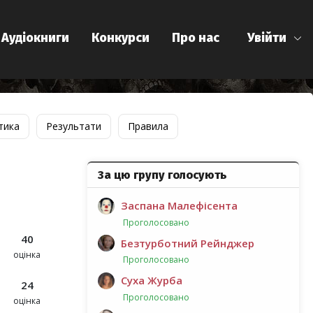
Аудіокниги
Конкурси
Про нас
Увійти
тика
Результати
Правила
За цю групу голосують
Заспана Малефісента
Проголосовано
40
Безтурботний Рейнджер
оцінка
Проголосовано
Суха Журба
24
Проголосовано
оцінка