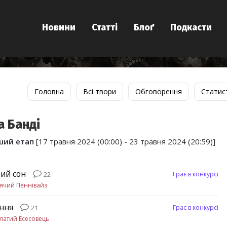
Новини
Статті
Блоґ
Подкасти
Головна
Всі твори
Обговорення
Статис
 Банді
ший етап
[17 травня 2024 (00:00) - 23 травня 2024 (20:59)]
ий сон
Грає в конкурсі
22
ячий Пеннівайз
ння
Грає в конкурсі
21
латий Есесовець