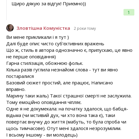
Щиро дякую за відгук! Приємно))
1
Зловтішна Комуністка
2 роки тому
Ви мене прикликали і я тут )
Далі буде опис чисто суб'єктивних вражень
Що ж, стиль в автора однозначно є, припускаю, це явно
не перше оповідання)
Гарна стилізація, обожнюю фольк.
Кілька разів гуглила незнайомі слова - тут ви явно
постаралися
Базовий сюжет простий, але працює, Написано
вправно.
Марину таки жаль) Такої страшної смерті не заслужила.
Тому емоційно оповідання чіпляє.
Одне я не докумекала: на початку здалося, що бабця-
відьма (чи мстивий дух, чи хто вона така є), таки
повертає внучку до життя (мабуть, то була спроба чи
щось тимчасове). Отут мені здалося незрозумілим.
І всьому іншому - ви молодець)