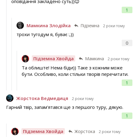
оповідання закладено суть))😉
1
Мамкина Злодійка
Підземна
2 роки тому
трохи тугодум я, буває :,))
0
Підземна Хвойда
Мамкина
2 роки тому
Та облиште! Нема біди)) Таке з кожним може
бути. Особливо, коли стільки творів перечитати.
1
Жорстока Ведмедиця
2 роки тому
Гарний твір, запам'ятався ще з першого туру, дякую.
1
Підземна Хвойда
Жорстока
2 роки тому