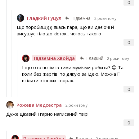
0
Гладкий Гуцул
Підземна
2 роки тому
Що поробиш)))) якась пара, що виїдає очі й
висушує тіло до кісток... чогось такого
0
Підземна Хвойда
Гладкий
2 роки тому
І що ото потім із тими муміями робити? 😉 Та
коли без жартів, то дякую за ідею. Можна її
втілити в інших творах.
0
Рожева Медсестра
2 роки тому
Дуже цікавий і гарно написаний твір!
0
Підземна Хвойда
Рожева
2 роки тому