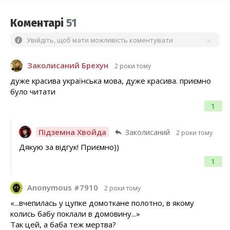
Коментарі
51
Увійдіть, щоб мати можливість коментувати
Заколисаний Брехун
2 роки тому
дуже красива українська мова, дуже красива. приємно
було читати
1
Підземна Хвойда
Заколисаний
2 роки тому
Дякую за відгук! Приємно))
1
Anonymous #7910
2 роки тому
«...вчепилась у цупке домоткане полотно, в якому
колись бабу поклали в домовину...»
Так цей, а баба теж мертва?