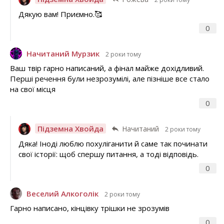
Дякую вам! Приємно.🥰
0
Начитаний Мурзик
2 роки тому
Ваш твір гарно написаний, а фінал майже дохідливий.
Перші речення були незрозумілі, але пізніше все стало
на свої місця
0
Підземна Хвойда
Начитаний
2 роки тому
Дяка! Іноді люблю похуліганити й саме так починати
свої історії: щоб спершу питання, а тоді відповідь.
0
Веселий Алкоголік
2 роки тому
Гарно написано, кінцівку трішки не зрозумів
0