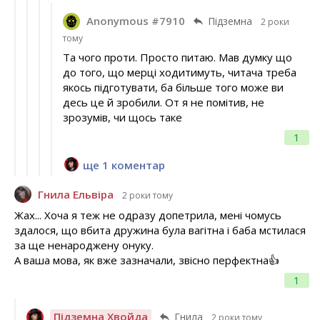
Anonymous #7910
Підземна
2 роки
тому
Та чого проти. Просто питаю. Мав думку що
до того, що мерці ходитимуть, читача треба
якось підготувати, ба більше того може ви
десь це й зробили. От я не помітив, не
зрозумів, чи щось таке
1
ще 1 коментар
Гнила Ельвіра
2 роки тому
Жах... Хоча я теж не одразу допетрила, мені чомусь
здалося, що вбита дружина була вагітна і баба мстилася
за ще ненароджену онуку.
А ваша мова, як вже зазначали, звісно перфектна👍
1
Підземна Хвойда
Гнила
2 роки тому