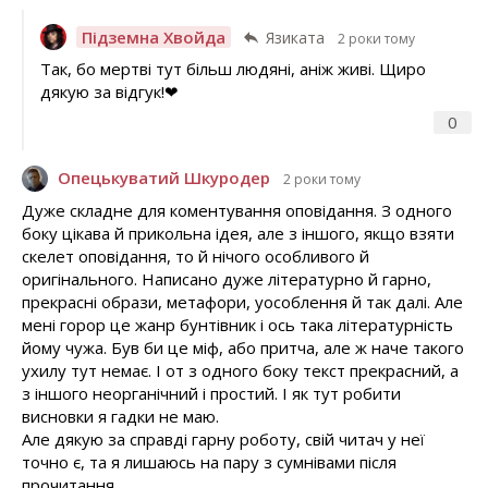
Підземна Хвойда
Язиката
2 роки тому
Так, бо мертві тут більш людяні, аніж живі. Щиро
дякую за відгук!❤
0
Опецькуватий Шкуродер
2 роки тому
Дуже складне для коментування оповідання. З одного
боку цікава й прикольна ідея, але з іншого, якщо взяти
скелет оповідання, то й нічого особливого й
оригінального. Написано дуже літературно й гарно,
прекрасні образи, метафори, уособлення й так далі. Але
мені горор це жанр бунтівник і ось така літературність
йому чужа. Був би це міф, або притча, але ж наче такого
ухилу тут немає. І от з одного боку текст прекрасний, а
з іншого неорганічний і простий. І як тут робити
висновки я гадки не маю.
Але дякую за справді гарну роботу, свій читач у неї
точно є, та я лишаюсь на пару з сумнівами після
прочитання.