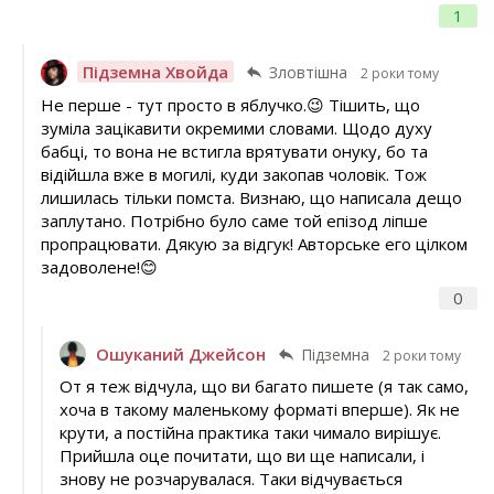
1
Підземна Хвойда
Зловтішна
2 роки тому
Не перше - тут просто в яблучко.😉 Тішить, що
зуміла зацікавити окремими словами. Щодо духу
бабці, то вона не встигла врятувати онуку, бо та
відійшла вже в могилі, куди закопав чоловік. Тож
лишилась тільки помста. Визнаю, що написала дещо
заплутано. Потрібно було саме той епізод ліпше
пропрацювати. Дякую за відгук! Авторське его цілком
задоволене!😊
0
Ошуканий Джейсон
Підземна
2 роки тому
От я теж відчула, що ви багато пишете (я так само,
хоча в такому маленькому форматі вперше). Як не
крути, а постійна практика таки чимало вирішує.
Прийшла оце почитати, що ви ще написали, і
знову не розчарувалася. Таки відчувається