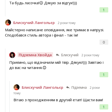
Та будь ласочка!😉 Дякую за відгук!)))
1
Блискучий Лангольєр
2 роки тому
Майстерно написане оповідання, яке тримає в напрузі.
Сподобався стиль автора і фінал - так їм!
0
Підземна Хвойда
Блискучий
2 роки тому
Приємно, що відзначили мій твір. Дякую!))) Завітаю і
до вас на читання.😊
1
Блискучий Лангольєр
Підземна
2 роки
тому
Вітаю з проходженням в другий етап! Щасти вам!
1