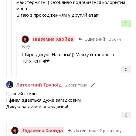
майстерність :) Особливо подобається колоритна
мова.
Вітаю з проходженням у другий етап!
1
Підземна Хвойда
Ошуканий
2 роки
тому
Щиро дякую! Навзаєм))) Успіху й творчого
натхнення!❤
0
Латентний Трупоїд
2 роки тому
Цікавий стиль...
І фінал здається дуже загадковим
Дякую за дивне оповідання!
0
Підземна Хвойда
Латентний
2 роки тому