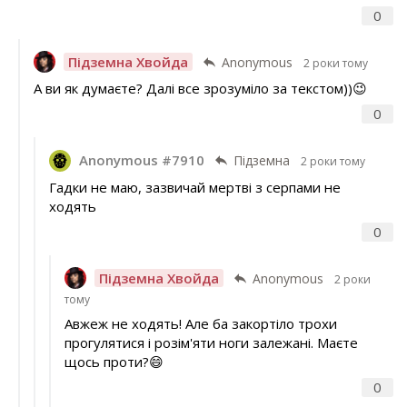
0
Підземна Хвойда
Anonymous
2 роки тому
А ви як думаєте? Далі все зрозуміло за текстом))😉
0
Anonymous #7910
Підземна
2 роки тому
Гадки не маю, зазвичай мертві з серпами не
ходять
0
Підземна Хвойда
Anonymous
2 роки
тому
Авжеж не ходять! Але ба закортіло трохи
прогулятися і розім'яти ноги залежані. Маєте
щось проти?😄
0