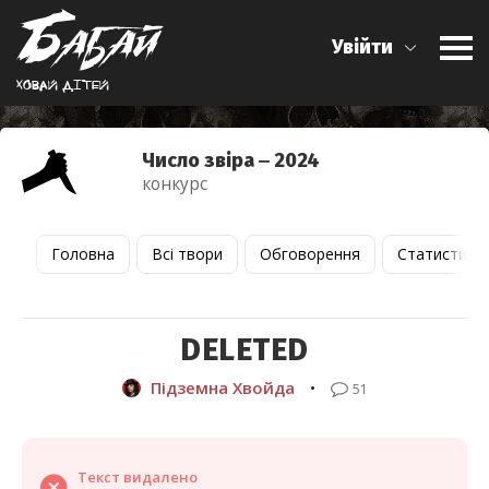
Увійти
Ховай дiтей
Число звіра ‒ 2024
конкурс
Головна
Всі твори
Обговорення
Статистика
DELETED
Підземна Хвойда
•
51
Текст видалено