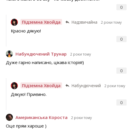
0
Підземна Хвойда
Надзвичайна
2 роки тому
Красно дякую!
0
Набундючений Трунар
2 роки тому
Дуже гарно написано, цікава історія!)
0
Підземна Хвойда
Набундючений
2 роки тому
Дякую! Приємно.
0
Американська Короста
2 роки тому
Оце прям хароше )