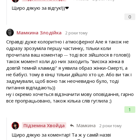
Щиро дякую за відгук!))❤
0
Мамкина Злодійка
2 роки тому
Справді дуже колоритно і атмосферно! Але я також не
одразу зрозуміла першу частинку, тільки коли
прочитала ваш коментар -- тоді все зійшлося в голові))
також момент коли до них заходить "висока жінка в
довгій темній хламиді" я уявила образ жінки-Смерті, а
не бабусі. тому в кінці тільки дійшло хто це. Або ви так і
задумували, щоб воно так неочевидно було, тоді
питання відпадають))
ну і окремо хочеться відзначити мову оповідання, гарно
все пропрацьовано, також кілька слів гуглила ;)
1
Підземна Хвойда
Мамкина
2 роки тому
Щиро дякую за коментар! Та ж у самій назві