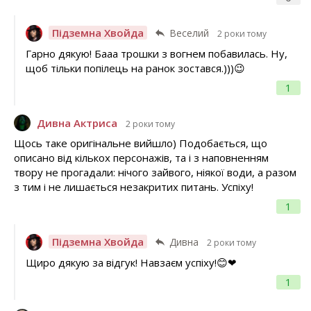
Підземна Хвойда
Веселий
2 роки тому
Гарно дякую! Бааа трошки з вогнем побавилась. Ну,
щоб тільки попілець на ранок зостався.)))😉
1
Дивна Актриса
2 роки тому
Щось таке оригінальне вийшло) Подобається, що
описано від кількох персонажів, та і з наповненням
твору не прогадали: нічого зайвого, ніякої води, а разом
з тим і не лишається незакритих питань. Успіху!
1
Підземна Хвойда
Дивна
2 роки тому
Щиро дякую за відгук! Навзаєм успіху!😊❤
1