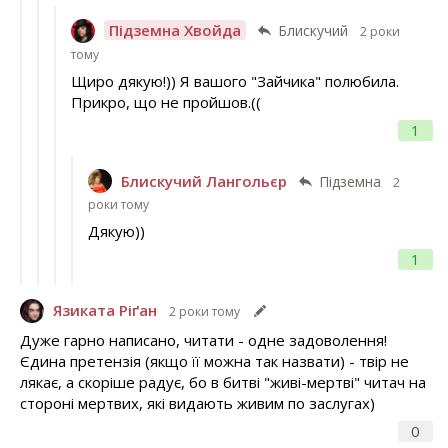
Підземна Хвойда
Блискучий
2 роки
тому
Щиро дякую!)) Я вашого "Зайчика" полюбила.
Прикро, що не пройшов.((
1
Блискучий Лангольєр
Підземна
2
роки тому
Дякую))
1
Язиката Ріґан
2 роки тому
Дуже гарно написано, читати - одне задоволення!
Єдина претензія (якщо її можна так назвати) - твір не
лякає, а скоріше радує, бо в битві "живі-мертві" читач на
стороні мертвих, які видають живим по заслугах)
0