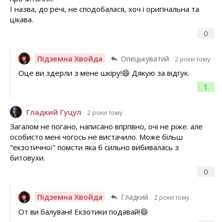
І назва, до речі, не сподобалася, хоч і оригінальна та
цікава.
0
Підземна Хвойда
Опецькуватий
2 роки тому
Оце ви здерли з мене шкіру!😄 Дякую за відгук.
1
Гладкий Гуцул
2 роки тому
Загалом не погано, написано впрпвно, очі не ріже. але
особисто мені чогось не вистачило. Може більш
"екзотичної" помсти яка б сильно вибивалась з
битовухи.
0
Підземна Хвойда
Гладкий
2 роки тому
От ви балувані! Екзотики подавай!😄