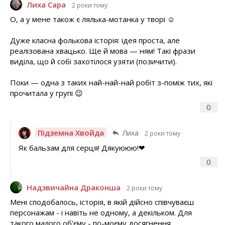
Лиха Сара
2 роки тому
О, а у мене також є лялька-мотанка у творі ☺️
Дуже класна фолькова історія: ідея проста, але
реалізована хвацько. Ще й мова — ням! Такі фрази
виділа, що й собі захотілося узяти (позичити).
Поки — одна з таких най-най-най робіт з-поміж тих, які
прочитала у групі 😉
0
Підземна Хвойда
Лиха
2 роки тому
Як бальзам для серця! Дякуююю!❤
0
Надзвичайна Драконша
2 роки тому
Мені сподобалось, історія, в якій дійсно співчуваєш
персонажам - і навіть не одному, а декільком. Для
такого малого об'єму - по-моєму досягнення