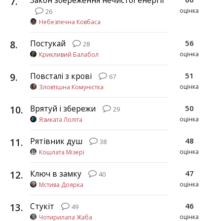
7
.
Закон збереження нечистої енергії
оцінка
26
Небезпечна Ковбаса
8
.
Постукай
56
28
оцінка
Крикливий Балабол
9
.
Повсталі з крові
51
67
оцінка
Зловтішна Комуністка
10
.
Врятуй і збережи
50
29
оцінка
Язиката Лоліта
11
.
Рятівник душ
48
38
оцінка
Кошлата Мізері
12
.
Ключ в замку
47
40
оцінка
Мстива Доярка
13
.
Стукіт
46
49
оцінка
Чотирилапа Жаба