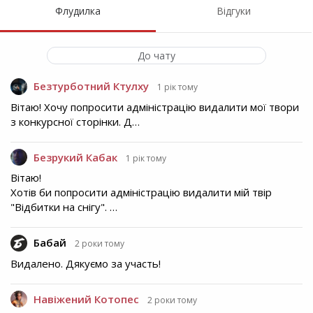
Флудилка
Відгуки
До чату
Безтурботний Ктулху
1 рік тому
Вітаю! Хочу попросити адміністрацію видалити мої твори
з конкурсної сторінки. Д…
Безрукий Кабак
1 рік тому
Вітаю!
Хотів би попросити адміністрацію видалити мій твір
"Відбитки на снігу". …
Бабай
2 роки тому
Видалено. Дякуємо за участь!
Навіжений Котопес
2 роки тому