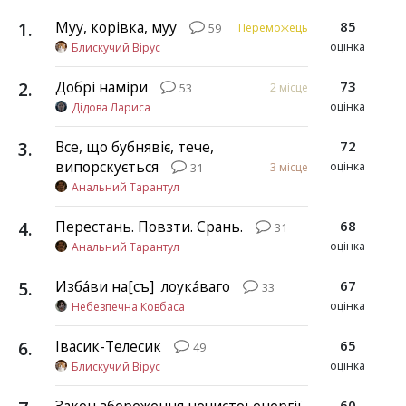
1
.
Муу, корівка, муу
85
Переможець
59
оцінка
Блискучий Вірус
2
.
Добрі наміри
73
2 місце
53
оцінка
Дідова Лариса
3
.
Все, що бубнявіє, тече,
72
випорскується
оцінка
3 місце
31
Анальний Тарантул
4
.
Перестань. Повзти. Срань.
68
31
оцінка
Анальний Тарантул
5
.
Изба́ви на[съ] ѿ лоука́ваго
67
33
оцінка
Небезпечна Ковбаса
6
.
Івасик-Телесик
65
49
оцінка
Блискучий Вірус
60