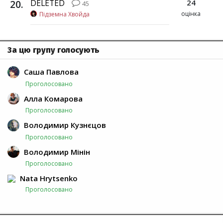
20
.
DELETED
24
45
оцінка
Підземна Хвойда
За цю групу голосують
Саша Павлова
Проголосовано
Алла Комарова
Проголосовано
Володимир Кузнєцов
Проголосовано
Володимир Мінін
Проголосовано
Nata Hrytsenko
Проголосовано