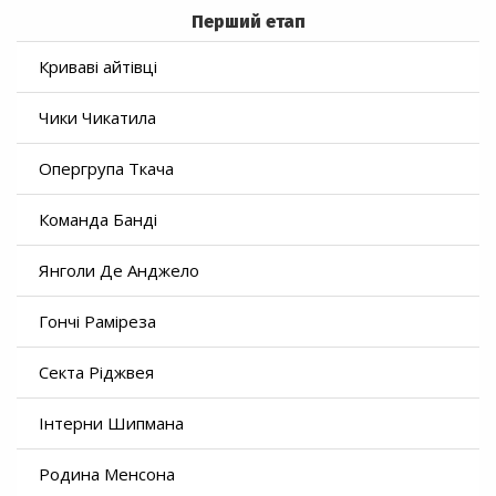
Перший етап
Криваві айтівці
Чики Чикатила
Опергрупа Ткача
Команда Банді
Янголи Де Анджело
Гончі Раміреза
Секта Ріджвея
Інтерни Шипмана
Родина Менсона