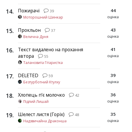
14
.
Пожирачі
44
39
оцінка
Моторошний Шинкар
15
.
Прокльон
43
37
оцінка
Велична Дуня
16
.
Текст видалено на прохання
41
автора
оцінка
55
Талановита Гітаристка
17
.
DELETED
39
59
оцінка
Безтурботний Ктулху
18
.
Хлопець пʼє молочко
36
42
оцінка
Підлий Лишай
19
.
Шелест листя (Горіх)
35
48
оцінка
Надзвичайна Драконша