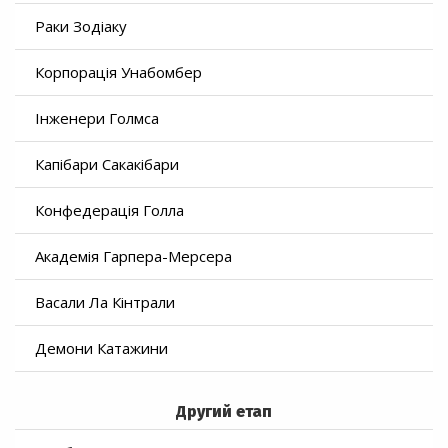
Раки Зодіаку
Корпорація Унабомбер
Інженери Голмса
Капібари Сакакібари
Конфедерація Голла
Академія Гарпера-Мерсера
Васали Ла Кінтрали
Демони Катажини
Другий етап