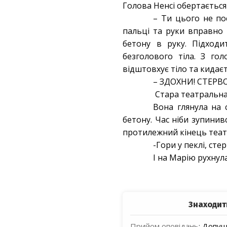
Голова Ненсі обертається 
– Ти цього не пос
пальці та руки вправно
бетону в руку. Підходи
безголового тіла. З го
відштовхує тіло та кидаєт
– ЗДОХНИ! СТЕРВО! 
Стара театральна 
Вона глянула на 
бетону. Час ніби зупинив
протилежний кінець театру
-Гори у пеклі, ст
І на Марію рухнула
Знаходит
Прийом оповідань
:
Допуще