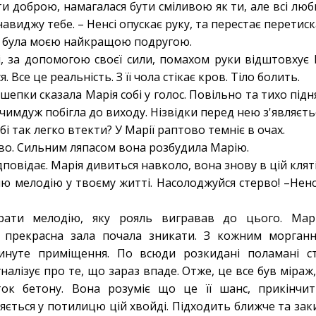
ти доброю, намагалася бути сміливою як ти, але всі люб
енавиджу тебе. – Ненсі опускає руку, та перестає перетиск
ди була моєю найкращою подругою.
і, за допомогою своєї сили, помахом руки відштовхує
. Все це реальність. З її чола стікає кров. Тіло болить.
шепки сказала Марія собі у голос. Повільно та тихо підн
 чимдуж побігла до виходу. Нізвідки перед нею з'являєтьс
бі так легко втекти? У Марії раптово темніє в очах.
рво. Сильним ляпасом вона розбудила Марію.
ідповідає. Марія дивиться навколо, вона знову в цій кляті
ю мелодію у твоєму житті. Насолоджуйся стерво! –Ненс
ати мелодію, яку рояль вигравав до цього. Марі
прекрасна зала почала зникати. З кожним морганн
инуте приміщення. По всюди розкидані поламані стіл
гналізує про те, що зараз впаде. Отже, це все був міраж
к бетону. Вона розуміє що це її шанс, прикінчит
ється у потилицю цій хвойді. Підходить ближче та заки