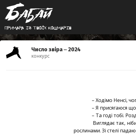
Примара iз твоїх кошмарiв
Число звіра ‒ 2024
конкурс
– Ходімо Ненсі, ч
– Я присягаюся що
– Та годі тобі. Ро
Виглядає так, ніби
рослинами. Зі стелі пада