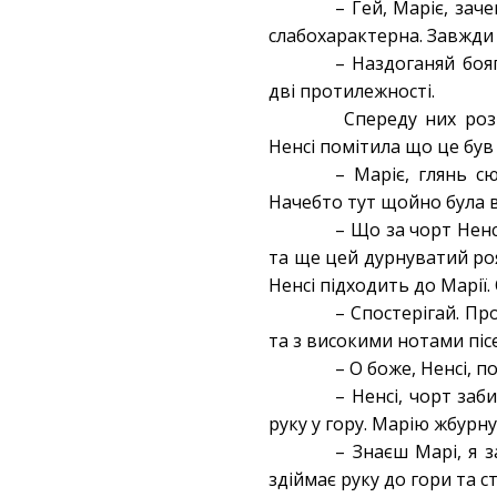
– Гей, Маріє, заче
слабохарактерна. Завжди 
– Наздоганяй бояг
дві протилежності.
Спереду них роз
Ненсі помітила що це був 
– Маріє, глянь с
Начебто тут щойно була в
– Що за чорт Ненс
та ще цей дурнуватий ро
Ненсі підходить до Марії.
– Спостерігай. Пр
та з високими нотами піс
– О боже, Ненсі, п
– Ненсі, чорт заб
руку у гору. Марію жбурну
– Знаєш Марі, я з
здіймає руку до гори та 