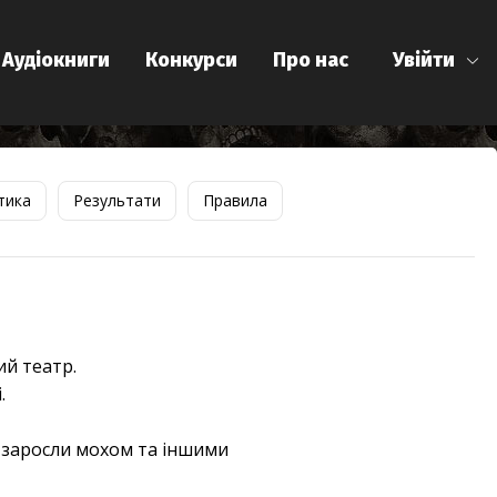
Аудіокниги
Конкурси
Про нас
Увійти
тика
Результати
Правила
ий театр.
.
га заросли мохом та іншими