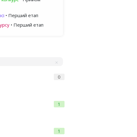
сі
• Перший етап
урсу
• Перший етап
0
1
1