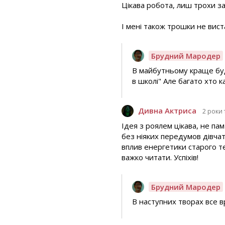
Цікава робота, лиш трохи за
І мені також трошки не виста
Брудний Мародер
В майбутньому краще буд
в школі" Але багато хто 
Дивна Актриса
2 роки
Ідея з роялем цікава, не па
без ніяких передумов дівчат
вплив енергетики старого те
важко читати. Успіхів!
Брудний Мародер
В наступних творах все 