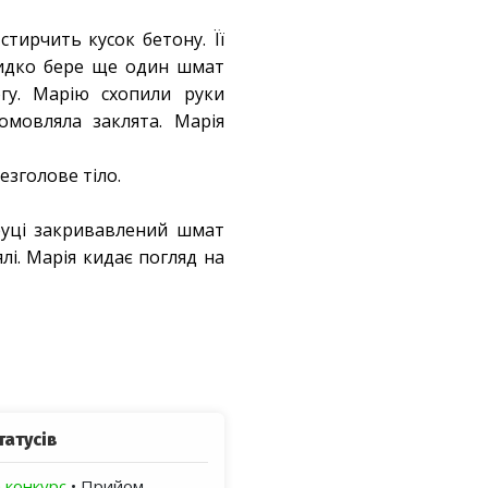
стирчить кусок бетону. Її
видко бере ще один шмат
огу. Марію схопили руки
омовляла заклята. Марія
езголове тіло.
руці закривавлений шмат
лі. Марія кидає погляд на
татусів
 конкурс
• Прийом