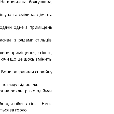
. Не впевнена, боягузлива,
ішуча та смілива. Дівчата
ходячи одне з приміщень
сива, з рядами стільців.
лене приміщення, стільці,
аючи що це щось змінить.
. Вони вигравали спокійну
ь погляду від рояля.
я на рояль, різко здіймає
ю, я ніби в тіні. – Ненсі
ться за горло.