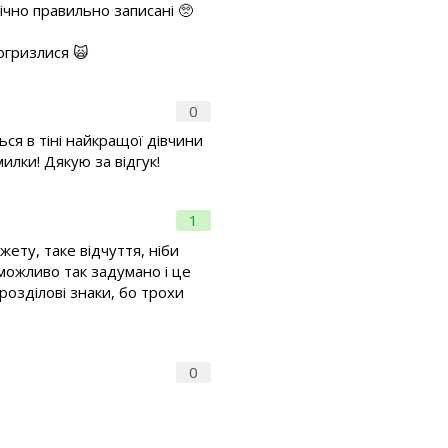
нічно правильно записані 🥺
погризлися 🙀
0
ся в тіні найкращої дівчини
илки! Дякую за відгук!
1
жету, таке відчуття, ніби
 можливо так задумано і це
розділові знаки, бо трохи
0