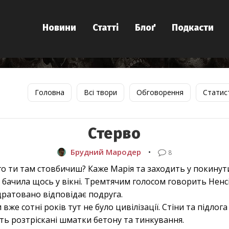
Новини
Статті
Блоґ
Подкасти
Головна
Всі твори
Обговорення
Статис
Стерво
Брудний Мародер
•
8
ого ти там стовбичиш? Каже Марія та заходить у покинут
 бачила щось у вікні. Тремтячим голосом говорить Ненсі
здратовано відповідає подруга.
 вже сотні років тут не було цивілізації. Стіни та підло
ють розтріскані шматки бетону та тинкування.