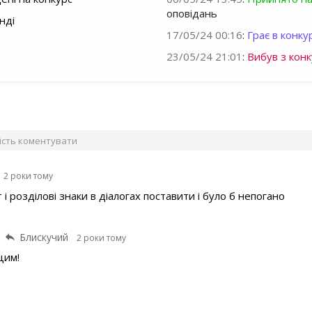
оповідань
нді
17/05/24 00:16
:
Грає в конкур
23/05/24 21:01
:
Вибув з конк
вість коментувати
2 роки тому
і розділові знаки в діалогах поставити і було б непогано
Блискучий
2 роки тому
цим!