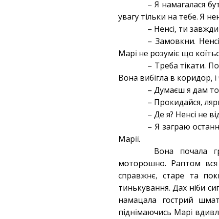
– Я намагалася бу
увагу тільки на тебе. Я н
– Ненсі, ти завж
– Замовкни. Ненс
Марі не розуміє що коїться
– Треба тікати. По
Вона вибігла в коридор, і
– Думаєш я дам то
– Прокидайся, ля
– Де я? Ненсі не в
– Я заграю останн
Марії.
Вона почала гр
моторошно. Раптом вся 
справжнє, старе та пок
тинькування. Дах ніби си
намацала гострий шмато
піднімаючись Марі вдивля