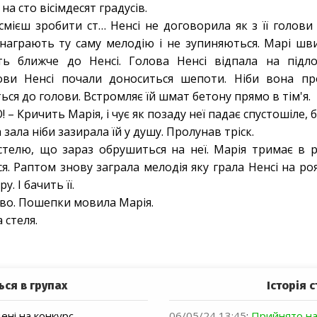
на сто вісімдесят градусів.
мієш зробити ст… Ненсі не договорила як з її голови 
 награють ту саму мелодію і не зупиняються. Марі ш
ть ближче до Ненсі. Голова Ненсі відпала на підл
лови Ненсі почали доноситься шепоти. Ніби вона пр
ься до голови. Встромляє їй шмат бетону прямо в тім'я.
– Кричить Марія, і чує як позаду неї падає спустошіле, б
зала ніби зазирала їй у душу. Пролунав тріск.
стелю, що зараз обрушиться на неї. Марія тримає в 
ся. Раптом знову заграла мелодія яку грала Ненсі на роя
. І бачить її.
ерво. Пошепки мовила Марія.
 стеля.
ься в групах
Історія с
ні на конкурс
06/05/24 13:45
:
Прийнято на