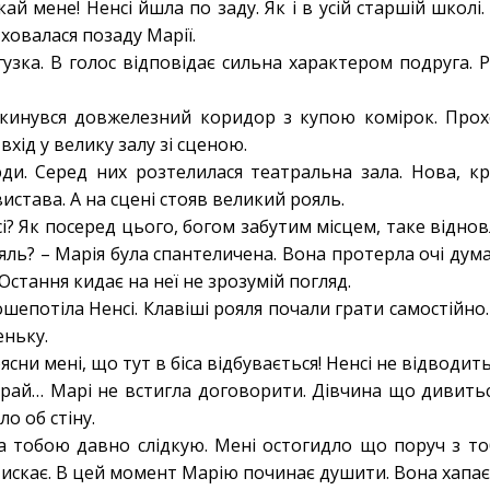
кай мене! Ненсі йшла по заду. Як і в усій старшій школі
ховалася позаду Марії.
узка. В голос відповідає сильна характером подруга. Р
кинувся довжелезний коридор з купою комірок. Про
вхід у велику залу зі сценою.
юди. Серед них розтелилася театральна зала. Нова, кра
истава. А на сцені стояв великий рояль.
і? Як посеред цього, богом забутим місцем, таке віднов
яль? – Марія була спантеличена. Вона протерла очі дум
 Остання кидає на неї не зрозумій погляд.
ошепотіла Ненсі. Клавіші рояля почали грати самостійно
еньку.
оясни мені, що тут в біса відбувається! Ненсі не відводит
ирай… Марі не встигла договорити. Дівчина що дивитьс
ло об стіну.
а тобою давно слідкую. Мені остогидло що поруч з тобо
стискає. В цей момент Марію починає душити. Вона хапає