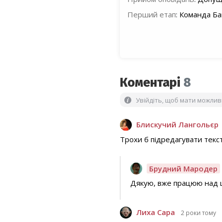
Перший етап
:
Команда Ба
Коментарі
8
Увійдіть, щоб мати можли
Блискучий Лангольєр
Трохи б підредагувати текст 
Брудний Мародер
Дякую, вже працюю над 
Лиха Сара
2 роки тому