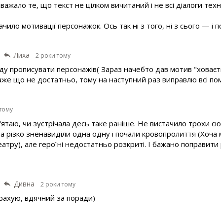
важало те, що текст не цілком вичитаний і не всі діалоги тех
чило мотивації персонажок. Ось так ні з того, ні з сього — і 
Лиха
2 роки тому
у прописувати персонажів( Зараз начебто дав мотив "ховаєть
каже що не достатньо, тому на наступний раз виправлю всі пом
 тому
м'ятаю, чи зустрічала десь таке раніше. Не вистачило трохи сю
а різко зненавиділи одна одну і почали кровопролиття (Хоча
атру), але героїні недостатньо розкриті. І бажано поправити 
Дивна
2 роки тому
врахую, вдячний за поради)