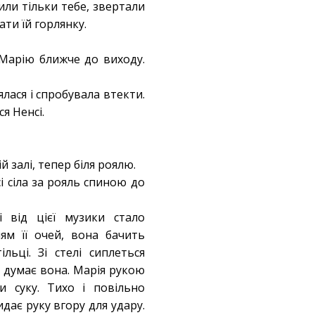
или тільки тебе, звертали
ати їй горлянку.
 Марію ближче до виходу.
ялася і спробувала втекти.
я Ненсі.
й залі, тепер біля роялю.
і сіла за рояль спиною до
 від цієї музики стало
ям її очей, вона бачить
ьці. Зі стелі сиплеться
, думає вона. Марія рукою
и суку. Тихо і повільно
дає руку вгору для удару.