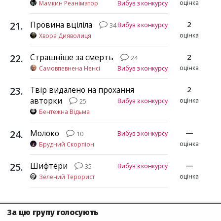
оцінка
Мамкин Реаніматор
Вибув з конкурсу
21
.
Провина вціліла
2
Вибув з конкурсу
34
оцінка
Хвора Дияволиця
22
.
Страшніше за смерть
2
24
оцінка
Самовпевнена Ненсі
Вибув з конкурсу
23
.
Твір видалено на прохання
2
авторки
оцінка
Вибув з конкурсу
25
Бентежна Відьма
24
.
Молоко
—
Вибув з конкурсу
10
оцінка
Брудний Скорпіон
25
.
Шифтери
—
Вибув з конкурсу
35
оцінка
Зелений Терорист
За цю групу голосують