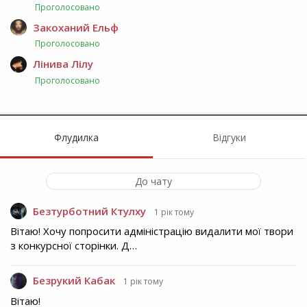
Проголосовано
Закоханий Ельф
Проголосовано
Лінива Лілу
Проголосовано
Флудилка
Відгуки
До чату
Безтурботний Ктулху
1 рік тому
Вітаю! Хочу попросити адміністрацію видалити мої твори
з конкурсної сторінки. Д…
Безрукий Кабак
1 рік тому
Вітаю!