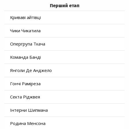
Перший етап
Криваві айтівці
Чики Чикатила
Опергрупа Ткача
Команда Банді
Янголи Де Анджело
Гончі Раміреза
Секта Ріджвея
Інтерни Шипмана
Родина Менсона