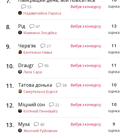
7
.
Найкращий день, аби повіситись
оцінка
Вибув з конкурсу
53
Надзвичайна Лариса
8
.
Рід
13
Вибув з конкурсу
47
оцінка
Мамкина Злодійка
9
.
Черв'як
11
Вибув з конкурсу
27
оцінка
Бентежна Нявка
10
.
Draugr
11
Вибув з конкурсу
90
оцінка
Лиха Сара
11
.
Татова донька
10
Вибув з конкурсу
38
оцінка
Смертельна Бідося
12
.
Міцний сон
10
Вибув з конкурсу
22
оцінка
Котячий Пеннівайз
13
.
Муха
9
Вибув з конкурсу
40
оцінка
Жіночий Руйнівник