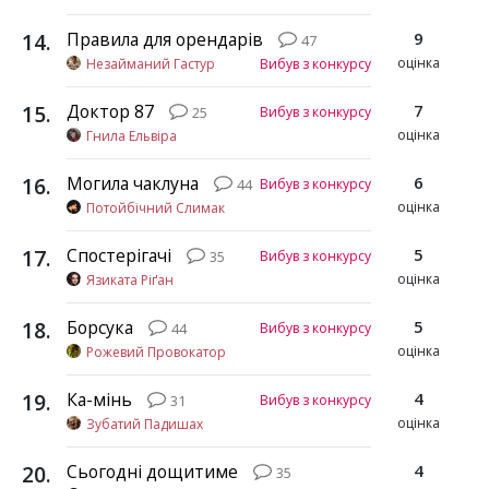
14
.
Правила для орендарів
9
47
оцінка
Незайманий Гастур
Вибув з конкурсу
15
.
Доктор 87
7
Вибув з конкурсу
25
оцінка
Гнила Ельвіра
16
.
Могила чаклуна
6
Вибув з конкурсу
44
оцінка
Потойбічний Слимак
17
.
Спостерігачі
5
Вибув з конкурсу
35
оцінка
Язиката Ріґан
18
.
Борсука
5
Вибув з конкурсу
44
оцінка
Рожевий Провокатор
19
.
Ка-мінь
4
Вибув з конкурсу
31
оцінка
Зубатий Падишах
20
.
Сьогодні дощитиме
4
35