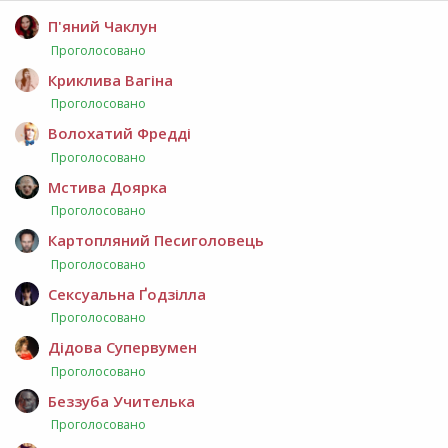
П'яний Чаклун
Проголосовано
Криклива Вагіна
Проголосовано
Волохатий Фредді
Проголосовано
Мстива Доярка
Проголосовано
Картопляний Песиголовець
Проголосовано
Сексуальна Ґодзілла
Проголосовано
Дідова Супервумен
Проголосовано
Беззуба Учителька
Проголосовано