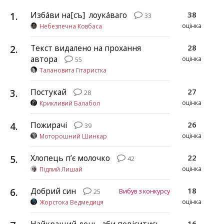
1
.
Изба́ви на[съ] ѿ лоука́ваго
38
33
оцінка
Небезпечна Ковбаса
2
.
Текст видалено на прохання
28
автора
оцінка
55
Талановита Гітаристка
3
.
Постукай
27
28
оцінка
Крикливий Балабол
4
.
Пожирачі
26
39
оцінка
Моторошний Шинкар
5
.
Хлопець пʼє молочко
22
42
оцінка
Підлий Лишай
6
.
Добрий син
18
Вибув з конкурсу
25
оцінка
Жорстока Ведмедиця
16