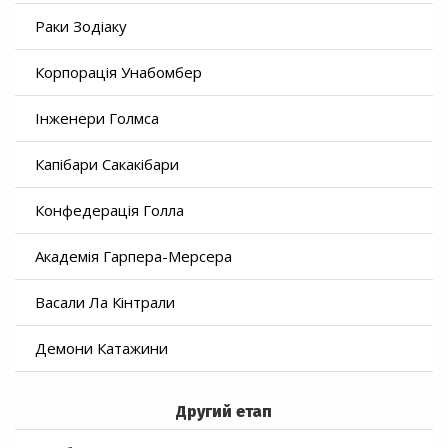
Раки Зодіаку
Корпорація Унабомбер
Інженери Голмса
Капібари Сакакібари
Конфедерація Голла
Академія Гарпера-Мерсера
Васали Ла Кінтрали
Демони Катажини
Другий етап