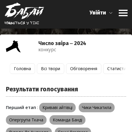
Увійти
Ховається у тiнi
Число звіра ‒ 2024
конкурс
Головна
Всі твори
Обговорення
Статистика
Результати голосування
Перший етап
:
Криваві айтівці
Чики Чикатила
Опергрупа Ткача
Команда Банді