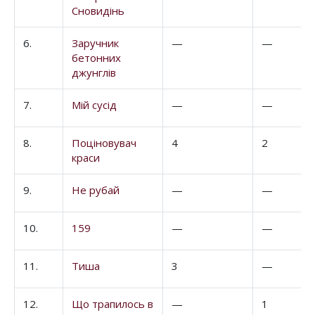
Сновидінь
6.
Заручник
—
—
бетонних
джунглів
7.
Мій сусід
—
—
8.
Поціновувач
4
2
краси
9.
Не рубай
—
—
10.
159
—
—
11.
Тиша
3
—
12.
Що трапилось в
—
1