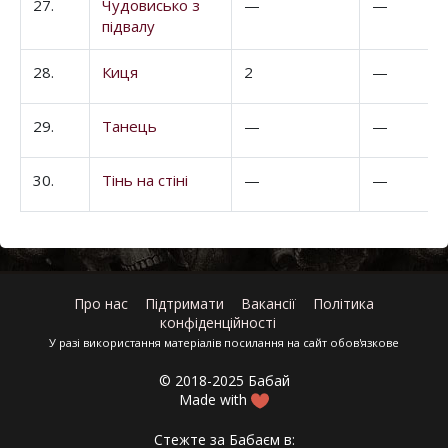
27.
Чудовисько з
—
—
підвалу
28.
Киця
2
—
29.
Танець
—
—
30.
Тінь на стіні
—
—
Про нас
Підтримати
Вакансії
Політика
конфіденційності
У разі використання матеріалів посилання на сайт обов'язкове
© 2018-2025 Бабай
Made with
Стежте за Бабаєм в: