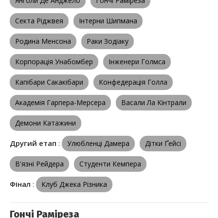
Янголи Де Анджело
Гончі Раміреза
Секта Ріджвея
Інтерни Шипмана
Родина Менсона
Раки Зодіаку
Корпорація Унабомбер
Інженери Голмса
Капібари Сакакібари
Конфедерація Голла
Академія Гарпера-Мерсера
Васали Ла Кінтрали
Демони Катажини
Другий етап
:
Улюбленці Дамера
Дітки Ґейсі
В'язні Рейдера
Студенти Кемпера
Фінал
:
Клуб Джека Різника
Гончі Раміреза