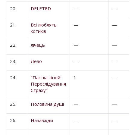
20.
DELETED
—
—
21.
Всі люблять
—
—
котиків
22.
лічець
—
—
23.
Лезо
—
—
24.
"Пастка тіней:
1
—
Переслідування
Страху".
25.
Половина душі
—
—
26.
Назавжди
—
—