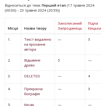
Відноситься до теки:
Перший етап
(17 травня 2024
(00:00) - 23 травня 2024 (20:59))
Заколисаний
Підла
Місце
Назва твору
Запроданець
Кицька
1.
Текст видалено
—
5
на прохання
автора
2.
Відьмине
5
—
древо
3.
DELETED
—
4
4.
Прекрасна
—
3
біографія
5.
Кесар
—
—