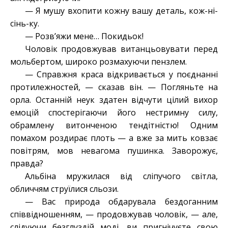
— Я мушу вхопити кожну вашу деталь, кож-ні-
сінь-ку.
— Розв’яжи мене… Покидьок!
Чоловік продовжував витанцьовувати перед
мольбертом, широко розмахуючи пензлем.
— Справжня краса відкривається у поєднанні
протилежностей, — сказав він. — Погляньте на
орла. Останній неук здатен відчути цілий вихор
емоцій спостерігаючи його нестримну силу,
обрамлену витонченою тендітністю! Одним
помахом роздирає плоть — а вже за мить ковзає
повітрям, мов невагома пушинка. Заворожує,
правда?
Альбіна мружилася від сліпучого світла,
обличчям струїлися сльози.
— Вас природа обдарувала бездоганним
співвідношенням, — продовжував чоловік, — але,
слідуючи безглуздій моді, ви пригнічуєте свою