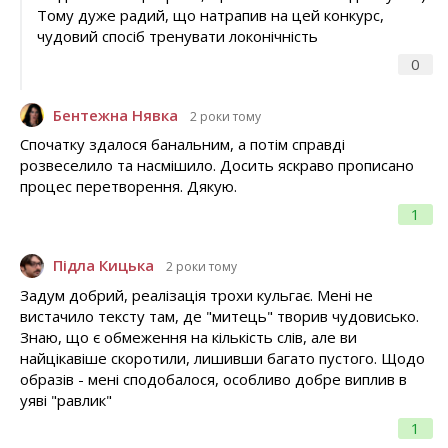
Тому дуже радий, що натрапив на цей конкурс,
чудовий спосіб тренувати локонічність
0
Бентежна Нявка
2 роки тому
Спочатку здалося банальним, а потім справді
розвеселило та насмішило. Досить яскраво прописано
процес перетворення. Дякую.
1
Підла Кицька
2 роки тому
Задум добрий, реалізація трохи кульгає. Мені не
вистачило тексту там, де "митець" творив чудовисько.
Знаю, що є обмеження на кількість слів, але ви
найцікавіше скоротили, лишивши багато пустого. Щодо
образів - мені сподобалося, особливо добре виплив в
уяві "равлик"
1