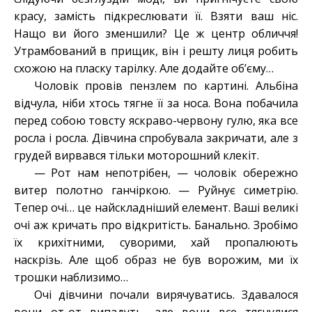
красу, замість підкреслювати її. Взяти ваш ніс.
Нащо ви його зменшили? Це ж центр обличчя!
Утрамбований в прищик, він і решту лиця робить
схожою на пласку тарілку. Але додайте об’єму…
Чоловік провів пензлем по картині. Альбіна
відчула, ніби хтось тягне її за носа. Вона побачила
перед собою товсту яскраво-червону гулю, яка все
росла і росла. Дівчина спробувала закричати, але з
грудей вирвався тільки моторошний клекіт.
— Рот нам непотрібен, — чоловік обережно
витер полотно ганчіркою. — Руйнує симетрію.
Тепер очі… це найскладніший елемент. Ваші великі
очі аж кричать про відкритість. Банально. Зробімо
їх крихітними, суворими, хай пропалюють
наскрізь. Але щоб образ не був ворожим, ми їх
трошки наблизимо…
Очі дівчини почали вирячуватись. Здавалося