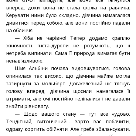
вони от-от випадуть, але вони все тягнулися
вперед, доки вона не стала схожа на равлика.
Керувати ними було складно, дівчина намагалася
дивитися перед собою, але вони постійно падали
на обличчя.
— Хіба не чарівно! Тепер додамо краплю
жіночності. Інста-дурепи не розуміють, що її
нетреба випинати. Сама її природа вимагає бути
ненав’язливою.
Шия Альбіни почала видовжуватися, голова
опинилася так високо, що дівчина майже могла
зазирнути за мольберт. Довжелезний ніс тягнув
голову вперед, дівчина щосили намагалася її
втримати, але очі постійно теліпалися і не давали
знайти рівновагу.
— Щодо вашого стану — тут все чудово.
Тендітний, витончений… варто вас побачити,
одразу кортить обійняти. Але треба збалансувати,