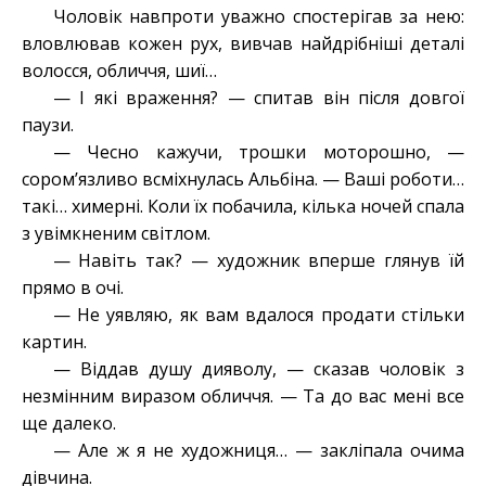
Чоловік навпроти уважно спостерігав за нею:
вловлював кожен рух, вивчав найдрібніші деталі
волосся, обличчя, шиї…
— І які враження? — спитав він після довгої
паузи.
— Чесно кажучи, трошки моторошно, —
сором’язливо всміхнулась Альбіна. — Ваші роботи…
такі… химерні. Коли їх побачила, кілька ночей спала
з увімкненим світлом.
— Навіть так? — художник вперше глянув їй
прямо в очі.
— Не уявляю, як вам вдалося продати стільки
картин.
— Віддав душу дияволу, — сказав чоловік з
незмінним виразом обличчя. — Та до вас мені все
ще далеко.
— Але ж я не художниця… — закліпала очима
дівчина.