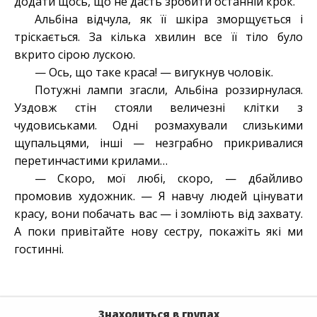
додати щось, що не дасть зробити останній крок.
Альбіна відчула, як її шкіра зморщується і
тріскається. За кілька хвилин все її тіло було
вкрито сірою лускою.
— Ось, що таке краса! — вигукнув чоловік.
Потужні лампи згасли, Альбіна роззирнулася.
Уздовж стін стояли величезні клітки з
чудовиськами. Одні розмахували слизькими
щупальцями, інші — незграбно прикривалися
перетинчастими крилами…
— Скоро, мої любі, скоро, — дбайливо
промовив художник. — Я навчу людей цінувати
красу, вони побачать вас — і зомліють від захвату.
А поки привітайте нову сестру, покажіть які ми
гостинні.
Знаходиться в групах