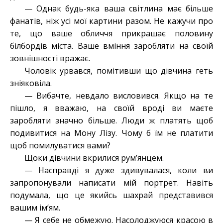
— Однак будь-яка ваша світлина має більше
фанатів, ніж усі мої картини разом. Не кажучи про
те, що ваше обличчя прикрашає половину
білбордів міста. Ваше вміння заробляти на своїй
зовнішності вражає.
Чоловік урвався, помітивши що дівчина геть
зніяковіла.
— Вибачте, невдало висловився. Якщо на те
пішло, я вважаю, на своїй вроді ви маєте
заробляти значно більше. Люди ж платять щоб
подивитися на Мону Лізу. Чому б їм не платити
щоб помилуватися вами?
Щоки дівчини вкрилися рум’янцем.
— Насправді я дуже здивувалася, коли ви
запропонували написати мій портрет. Навіть
подумала, що це якийсь шахрай представився
вашим ім’ям.
— Я себе не обмежую. Насолоджуюся красою в