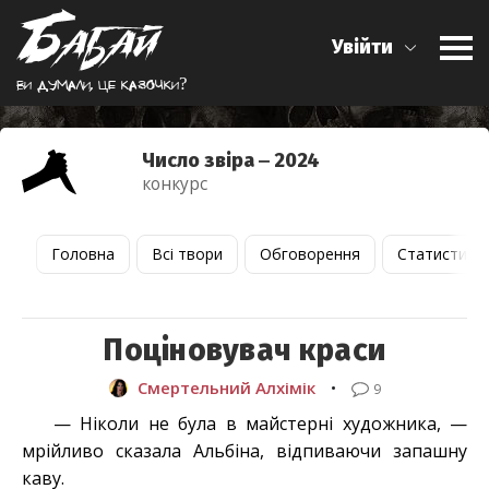
Увійти
Ви думали, це казочки?
Число звіра ‒ 2024
конкурс
Головна
Всі твори
Обговорення
Статистика
Поціновувач краси
Смертельний Алхімік
•
9
— Ніколи не була в майстерні художника, —
мрійливо сказала Альбіна, відпиваючи запашну
каву.