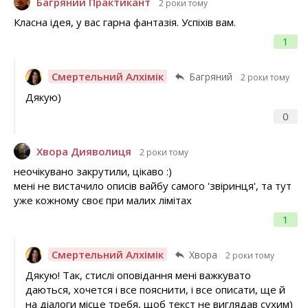
Багряний Практикант
2 роки тому
Класна ідея, у вас гарна фантазія. Успіхів вам.
1
Смертельний Алхімік
Багряний
2 роки тому
Дякую)
0
Хвора Дияволиця
2 роки тому
неочікувано закрутили, цікаво :)
мені не вистачило описів вайбу самого 'звіринця', та тут
уже кожному своє при малих лімітах
1
Смертельний Алхімік
Хвора
2 роки тому
Дякую! Так, стислі оповідання мені важкувато
даються, хочется і все пояснити, і все описати, ще й
на діалоги місце требя, щоб текст не виглядав сухим)