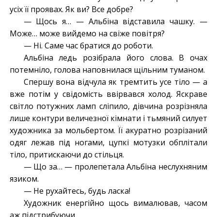
усіх її проявах. Як ви? Все добре?
— Щось я… — Альбіна відставила чашку. —
Може… може вийдемо на свіже повітря?
— Ні. Саме час братися до роботи.
Альбіна ледь розібрала його слова. В очах
потемніло, голова наповнилася щільним туманом.
Спершу вона відчула як тремтить усе тіло — а
вже потім у свідомість ввірвався холод. Яскраве
світло потужних ламп сліпило, дівчина розрізняла
лише контури величезної кімнати і тьмяний силует
художника за мольбертом. Її акуратно розрізаний
одяг лежав під ногами, цупкі мотузки обплітали
тіло, притискаючи до стільця.
— Що за… — пролепетала Альбіна неслухняним
язиком.
— Не рухайтесь, будь ласка!
Художник енергійно щось вималював, часом
аж підстрибуючи.