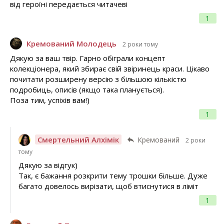
від героїні передається читачеві
1
Кремований Молодець
2 роки тому
Дякую за ваш твір. Гарно обіграли концепт
колекціонера, який збирає свій звіринець краси. Цікаво
почитати розширену версію з більшою кількістю
подробиць, описів (якщо така планується).
Поза тим, успіхів вам!)
1
Смертельний Алхімік
Кремований
2 роки
тому
Дякую за відгук)
Так, є бажання розкрити тему трошки більше. Дуже
багато довелось вирізати, щоб втиснутися в ліміт
1