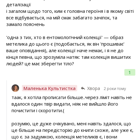
деталізації
і загалом щодо того, ким є головна героїня і в якому світі
все відбувається, на мій смак забагато зачіпок, та
замало пояснень
'одна з тих, хто в ентомологічний колекції' — образ
метелика до цього є (подобається, як він 'прошиває'
ваше оповідання), але колекції наче немає, і я не до
кінця певна, що зрозуміла натяк: там колекція вишитих
людей? це має зберегти тіло?
1
Маленька Культистка
Хвора
2 роки тому
таак, я хотіла прописати більше..через ліміт навіть не
вдалося один твір видати, ніяк не вийшло його
почистити і скоротити.(
розумію, це дуже очікувано, мені навіть здалося, що
це більше на передісторію до книги схоже, але уже є,
що є. за задумкою, колекція метеликів є, і вони