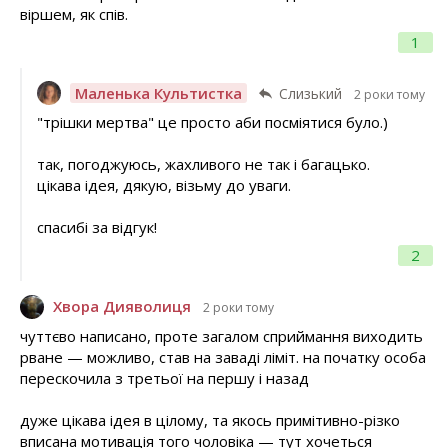
віршем, як спів.
1
Маленька Культистка
Слизький
2 роки тому
"трішки мертва" це просто аби посміятися було.)
так, погоджуюсь, жахливого не так і багацько.
цікава ідея, дякую, візьму до уваги.
спасибі за відгук!
2
Хвора Дияволиця
2 роки тому
чуттєво написано, проте загалом сприймання виходить
рване — можливо, став на заваді ліміт. на початку особа
перескочила з третьої на першу і назад
дуже цікава ідея в цілому, та якось примітивно-різко
вписана мотивація того чоловіка — тут хочеться