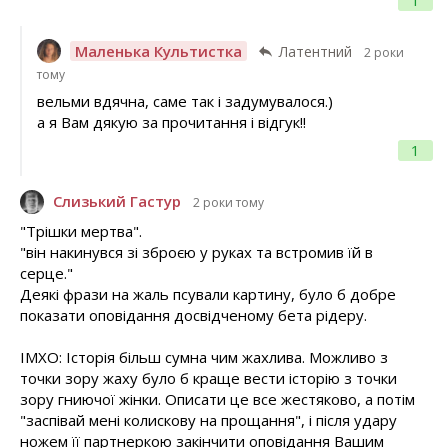
Маленька Культистка
Латентний
2 роки
тому
вельми вдячна, саме так і задумувалося.)
а я Вам дякую за прочитання і відгук!!
1
Слизький Гастур
2 роки тому
"Трішки мертва".
"він накинувся зі зброєю у руках та встромив їй в
серце."
Деякі фрази на жаль псували картину, було б добре
показати оповідання досвідченому бета рідеру.
ІМХО: Історія більш сумна чим жахлива. Можливо з
точки зору жаху було б краще вести історію з точки
зору гниючої жінки. Описати це все жестяково, а потім
"заспівай мені колискову на прощання", і після удару
ножем її партнеркою закінчити оповідання Вашим