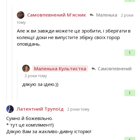
Самовпевнений М'ясник
Маленька
2 роки
тому
Але ж ви завжди можете це зробити, і зберігати в
колекції доки не випустите збірку своїх горор
оповідань.
1
Маленька Культистка
Самовпевнений
2 роки тому
дякую за ідею.))
1
Латентний Трупоїд
2 роки тому
Сумно й божевільно.
* тут це комплімент!)
Дякую Вам за жахливо-дивну історію!
1