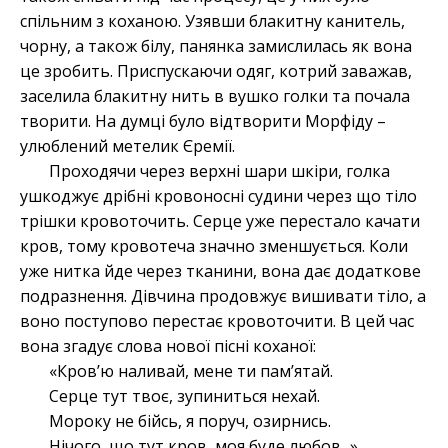
спільним з коханою. Узявши блакитну канитель,
чорну, а також білу, панянка замислилась як вона
це зробить. Приспускаючи одяг, котрий заважав,
заселила блакитну нить в вушко голки та почала
творити. На думці було відтворити Морфіду –
улюблений метелик Єремії.
Проходячи через верхні шари шкіри, голка
ушкоджує дрібні кровоносні судини через що тіло
трішки кровоточить. Серце уже перестало качати
кров, тому кровотеча значно зменшується. Коли
уже нитка йде через тканини, вона дає додаткове
подразнення. Дівчина продовжує вишивати тіло, а
воно поступово перестає кровоточити. В цей час
вона згадує слова нової пісні коханої:
«Кров’ю наливай, мене ти пам’ятай.
Серце тут твоє, зупиниться нехай.
Мороку не бійсь, я поруч, озирнись.
Нічого, що тут кров, моя буде любов...»