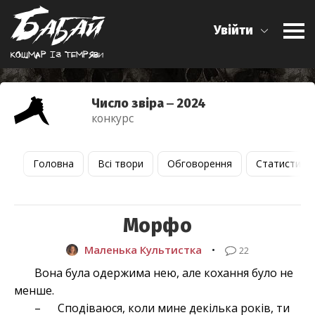
Увійти
Кошмар iз темряви
Число звіра ‒ 2024
конкурс
Головна
Всі твори
Обговорення
Статистика
Морфо
Маленька Культистка
•
22
Вона була одержима нею, але кохання було не
менше.
– Сподіваюся, коли мине декілька років, ти