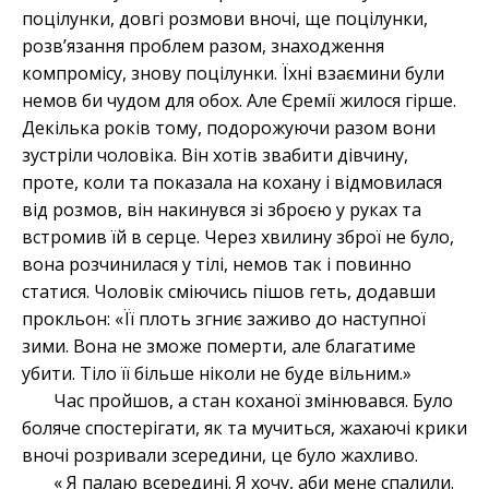
поцілунки, довгі розмови вночі, ще поцілунки,
розв’язання проблем разом, знаходження
компромісу, знову поцілунки. Їхні взаємини були
немов би чудом для обох. Але Єремії жилося гірше.
Декілька років тому, подорожуючи разом вони
зустріли чоловіка. Він хотів звабити дівчину,
проте, коли та показала на кохану і відмовилася
від розмов, він накинувся зі зброєю у руках та
встромив їй в серце. Через хвилину зброї не було,
вона розчинилася у тілі, немов так і повинно
статися. Чоловік сміючись пішов геть, додавши
прокльон: «Її плоть згниє заживо до наступної
зими. Вона не зможе померти, але благатиме
убити. Тіло її більше ніколи не буде вільним.»
Час пройшов, а стан коханої змінювався. Було
боляче спостерігати, як та мучиться, жахаючі крики
вночі розривали зсередини, це було жахливо.
« Я палаю всередині. Я хочу, аби мене спалили.