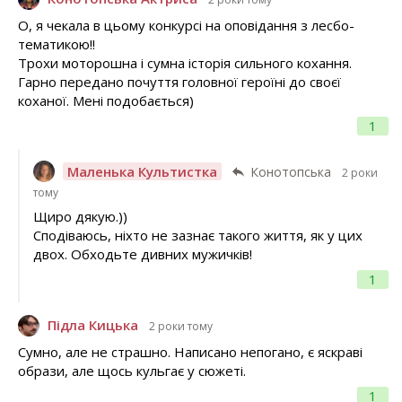
О, я чекала в цьому конкурсі на оповідання з лесбо-
тематикою!!
Трохи моторошна і сумна історія сильного кохання.
Гарно передано почуття головної героїні до своєї
коханої. Мені подобається)
1
Маленька Культистка
Конотопська
2 роки
тому
Щиро дякую.))
Сподіваюсь, ніхто не зазнає такого життя, як у цих
двох. Обходьте дивних мужичків!
1
Підла Кицька
2 роки тому
Сумно, але не страшно. Написано непогано, є яскраві
образи, але щось кульгає у сюжеті.
1