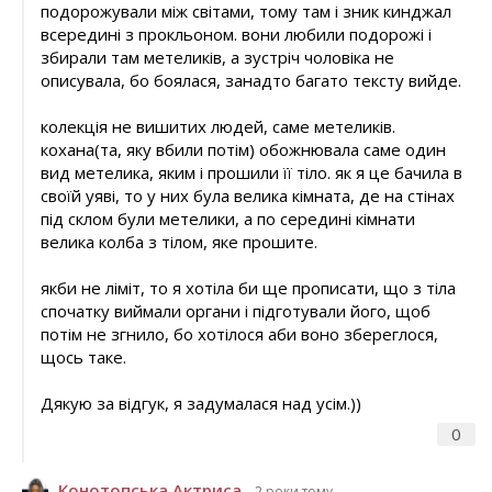
подорожували між світами, тому там і зник кинджал
всередині з прокльоном. вони любили подорожі і
збирали там метеликів, а зустріч чоловіка не
описувала, бо боялася, занадто багато тексту вийде.
колекція не вишитих людей, саме метеликів.
кохана(та, яку вбили потім) обожнювала саме один
вид метелика, яким і прошили її тіло. як я це бачила в
своїй уяві, то у них була велика кімната, де на стінах
під склом були метелики, а по середині кімнати
велика колба з тілом, яке прошите.
якби не ліміт, то я хотіла би ще прописати, що з тіла
спочатку виймали органи і підготували його, щоб
потім не згнило, бо хотілося аби воно збереглося,
щось таке.
Дякую за відгук, я задумалася над усім.))
0
Конотопська Актриса
2 роки тому