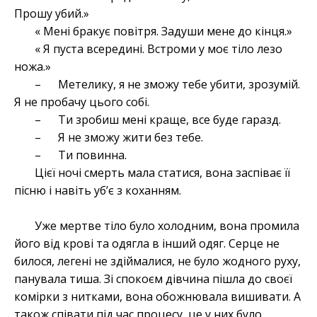
Прошу убий.»
« Мені бракує повітря. Задуши мене до кінця.»
« Я пуста всередині. Встроми у моє тіло лезо
ножа.»
– Метелику, я не зможу тебе убити, зрозумій.
Я не пробачу цього собі.
– Ти зробиш мені краще, все буде гаразд.
– Я не зможу жити без тебе.
– Ти повинна.
Цієї ночі смерть мала статися, вона заспіває її
пісню і навіть уб’є з коханням.
Уже мертве тіло було холодним, вона промила
його від крові та одягла в інший одяг. Серце не
билося, легені не здіймалися, не було жодного руху,
панувала тиша. Зі спокоєм дівчина пішла до своєї
комірки з нитками, вона обожнювала вишивати. А
також співати під час процесу, це у них було