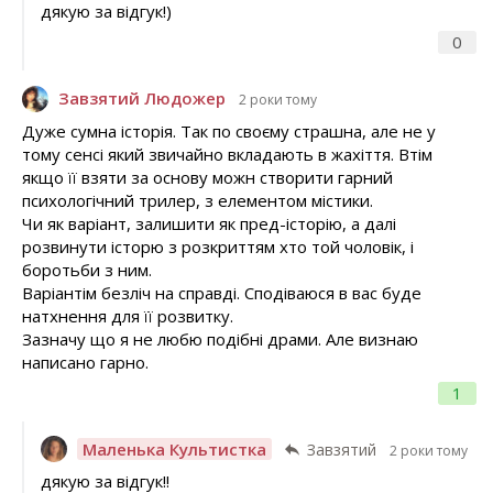
дякую за відгук!)
0
Завзятий Людожер
2 роки тому
Дуже сумна історія. Так по своєму страшна, але не у
тому сенсі який звичайно вкладають в жахіття. Втім
якщо її взяти за основу можн створити гарний
психологічний трилер, з елементом містики.
Чи як варіант, залишити як пред-історію, а далі
розвинути історю з розкриттям хто той чоловік, і
боротьби з ним.
Варіантім безліч на справді. Сподіваюся в вас буде
натхнення для її розвитку.
Зазначу що я не любю подібні драми. Але визнаю
написано гарно.
1
Маленька Культистка
Завзятий
2 роки тому
дякую за відгук!!