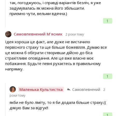
так, погоджуюсь, і справді варіантів безліч, я уже
задумувалась як можна його збільшити.
приємно чути, вельми вдячна.)
1
Самовпевнений М'ясник
2 роки тому
Ідея хороша це факт, але дуже не вистачило
первісного страху та ще більше божевілля. Думаю все
це можна б обіграти створивши дійсно до біса
страхітливе оповідання. Але це вже власне моє
побажання. Будьте певні рухаєтесь в правильному
напрямку.
1
Маленька Культистка
Самовпевнений
2
роки тому
якби не було ліміту, то я би додала більше страху.((
дякую Вам за відгук!!
1