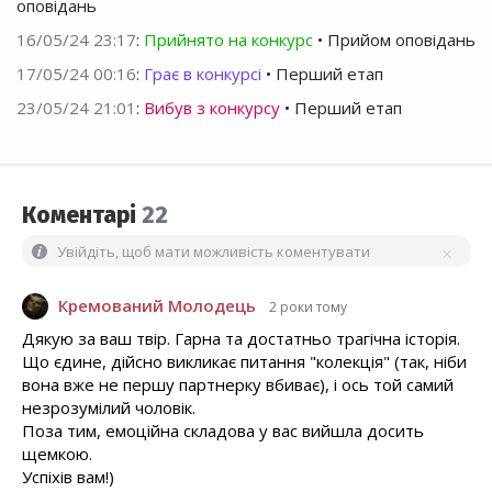
оповідань
16/05/24 23:17
:
Прийнято на конкурс
• Прийом оповідань
17/05/24 00:16
:
Грає в конкурсі
• Перший етап
23/05/24 21:01
:
Вибув з конкурсу
• Перший етап
Коментарі
22
Увійдіть, щоб мати можливість коментувати
Кремований Молодець
2 роки тому
Дякую за ваш твір. Гарна та достатньо трагічна історія.
Що єдине, дійсно викликає питання "колекція" (так, ніби
вона вже не першу партнерку вбиває), і ось той самий
незрозумілий чоловік.
Поза тим, емоційна складова у вас вийшла досить
щемкою.
Успіхів вам!)