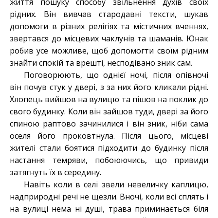
життя пошуку способу звільнення духів своїх
рідних. Він вивчав стародавні тексти, шукав
допомоги в різних релігіях та містичних вченнях,
звертався до місцевих чаклунів та шаманів. Юнак
робив усе можливе, щоб допомогти своїм рідним
знайти спокій та врешті, несподівано зник сам.
Поговорюють, що однієї ночі, після опівночі
він почув стук у двері, з за них його кликали рідні.
Хлопець вийшов на вулицю та пішов на поклик до
свого будинку. Коли він зайшов туди, двері за його
спиною раптово зачинилися і він зник, ніби сама
оселя його проковтнула. Після цього, місцеві
жителі стали боятися підходити до будинку після
настання темряви, побоюючись, що привиди
затягнуть їх в середину.
Навіть коли в селі звели невеличку каплицю,
надприродні речі не щезли. Вночі, коли всі сплять і
на вулиці нема ні душі, трава приминається біля