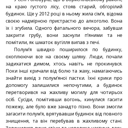
на краю густого лісу, стояв старий, обгорілий
будинок. Ще у 2012 році в ньому жила сім’я, відома
своєю надмірною пристрастю до алкоголю. Вона
їх і згубила. Одного фатального вечора, забувши
закрити грубу, вони заснули п’яними та не
помітили, як шматок вугілля випав з печі.
Полум’я швидко поширилося по будинку,
охоплюючи все на своєму шляху. Люди, почали
задихатися димом, хтось навіть не прокинувся.
Поки інші кричали від болю та жаху, намагаючись
знайти вихід з полум’яної пастки. Їхні крики про
допомогу залишилися непочутими, а будинок
перетворився на жахливу могилу для чотирьох
осіб. Сусіди, помітивши вогонь, кинулися гасити
пожежу, але було вже занадто пізно. Вони змогли
загасити полум’я, врятувавши будинок від повного
знищення, та він перебував в жахливому стані.