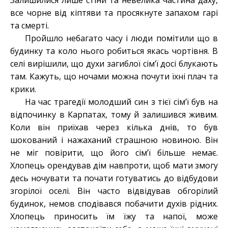
Залишилися лише стіни та невелика частина даху,
все чорне від кіптяви та просякнуте запахом гарі
та смерті.
Пройшло небагато часу і люди помітили що в
будинку та коло нього робиться якась чортівня. В
селі вирішили, що духи загиблої сім’ї досі блукають
там. Кажуть, що ночами можна почути їхні плач та
крики.
На час трагедії молодший син з тієї сім’ї був на
відпочинку в Карпатах, тому й залишився живим.
Коли він приїхав через кілька днів, то був
шокований і нажаханий страшною новиною. Він
не міг повірити, що його сім’ї більше немає.
Хлопець орендував дім навпроти, щоб мати змогу
десь ночувати та почати готуватись до відбудови
згорілої оселі. Він часто відвідував обгорілий
будинок, немов сподівався побачити духів рідних.
Хлопець приносить їм їжу та напої, може