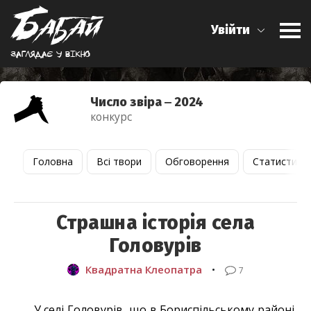
Увійти
Заглядає у вiкно
Число звіра ‒ 2024
конкурс
Головна
Всі твори
Обговорення
Статистика
Страшна історія села
Головурів
Квадратна Клеопатра
•
7
У селі Головурів, що в Бориспільському районі,