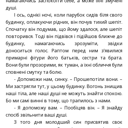
намагаючись заспокоїти себе, а може їхні змучені
душі.
І ось, однієї ночі, коли парубок сидів біля свого
будинку, оплакуючи рідних, він почув тихий шепіт.
Спочатку він подумав, що йому здалося, але шепіт
повторився. Тоді він підвівся і підійшов ближче до
будинку, намагаючись зрозуміти, звідки
доноситься голос. Раптом перед ним з’явилися
примарні фігури його батьків, сестри та брата.
Вони були прозорими, як туман, а їхні обличчя були
сповнені смутку та болю.
- Допоможи нам, синку. – Прошепотіли вони. –
Ми застрягли тут, у цьому будинку. Вогонь знищив
наші тіла, але наші душі не можуть знайти спокою.
Бо ми самі винні в тому, що трапилось з нами.
- Я допоможу вам. – Пообіцяв він. – Я знайду
спосіб звільнити ваші душі.
З того дня молодший син присвятив своє