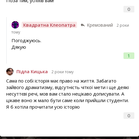
Поза тим, успіхів вам!
0
Квадратна Клеопатра
Кремований
2 роки
тому
Погоджуюсь.
Дякую
1
Підла Кицька
2 роки тому
Сама по собі історія має право на життя. Забагато
зайвого драматизму, відсутність чіткої мети і ще деякі
несуттєві речі, мов вам стало нецікаво дописувати. А
цікаве воно ж мало бути саме коли прийшли студенти.
Я б хотіла прочитати усю історію
0