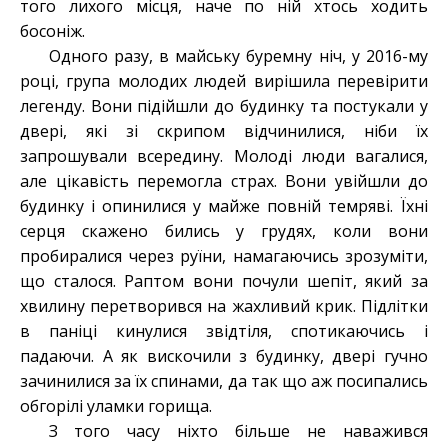
того лихого місця, наче по ній хтось ходить
босоніж.
Одного разу, в майську буремну ніч, у 2016-му
році, група молодих людей вирішила перевірити
легенду. Вони підійшли до будинку та постукали у
двері, які зі скрипом відчинилися, ніби їх
запрошували всередину. Молоді люди вагалися,
але цікавість перемогла страх. Вони увійшли до
будинку і опинилися у майже повній темряві. Їхні
серця скажено бились у грудях, коли вони
пробиралися через руїни, намагаючись зрозуміти,
що сталося. Раптом вони почули шепіт, який за
хвилину перетворився на жахливий крик. Підлітки
в паніці кинулися звідтіля, спотикаючись і
падаючи. А як вискочили з будинку, двері гучно
зачинилися за їх спинами, да так що аж посипались
обгорілі уламки горища.
З того часу ніхто більше не наважився