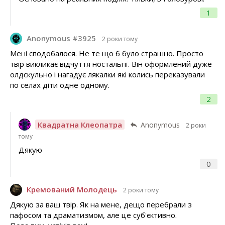
1
Anonymous #3925
2 роки тому
Мені сподобалося. Не те що б було страшно. Просто
твір викликає відчуття ностальгії. Він оформлений дуже
олдскульно і нагадує лякалки які колись переказували
по селах діти одне одному.
2
Квадратна Клеопатра
Anonymous
2 роки
тому
Дякую
0
Кремований Молодець
2 роки тому
Дякую за ваш твір. Як на мене, дещо перебрали з
пафосом та драматизмом, але це суб'єктивно.