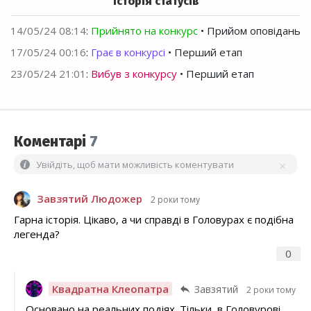
Історія статусів
14/05/24 08:14
:
Прийнято на конкурс
• Прийом оповідань
17/05/24 00:16
:
Грає в конкурсі
• Перший етап
23/05/24 21:01
:
Вибув з конкурсу
• Перший етап
Коментарі
7
Увійдіть, щоб мати можливість коментувати
Завзятий Людожер
2 роки тому
Гарна історія. Цікаво, а чи справді в Головурах є подібна
легенда?
0
Квадратна Клеопатра
Завзятий
2 роки тому
Основано на реальних подіях. Тільки, в Головурові.