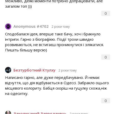
Можливо, деякі моменти потрібно допрацювати, але
загалом топ )))
0
Anonymous #4702
2 роки тому
Сподобалася ідея, вперше таке бачу, хоч і бракнуло
інтриги. Гарно з біографією. Події трохи швидко
розвиваються, не встигаєш проникнутися і злякатися.
Пишіть більшу версію)
0
Безтурботний Ктулху
2 роки тому
Написано гарно, але дуже передбачувано. Й немає
відчуття, що дія відбувається в Одессі. Забракло оцього
місцевого колориту. Бабця скоріш на гуцулку схожа,ніж
на одеситку.
0
Заколисаний Запроданець
2 роки тому