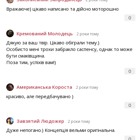
Вражаюче) цікаво написано та дійсно моторошно
0
Кремований Молодець
2 роки тому
Дякую за ваш твір. Цікаво обіграли тему.)
Особисто мені трохи забракло саспенсу, однак то може
бути смаківщина.
Поза тим, успіхів вам!)
0
Американська Короста
2 роки тому
красиво, але передбачувано )
0
Завзятий Людожер
2 роки тому
Дуже непогано.) Концепція вельми оригінальна.
0