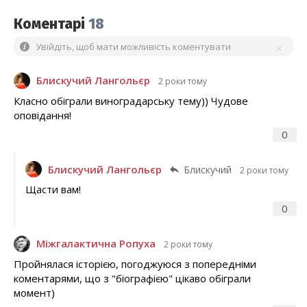
Коментарі
18
Увійдіть, щоб мати можливість коментувати
Блискучий Лангольєр
2 роки тому
Класно обіграли виноградарську тему)) Чудове
оповідання!
0
Блискучий Лангольєр
Блискучий
2 роки тому
Щасти вам!
0
Міжгалактична Ропуха
2 роки тому
Пройнялася історією, погоджуюся з попередніми
коментарями, що з "біографією" цікаво обіграли
момент)