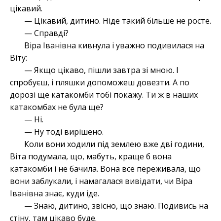
цікавий.
— Цікавий, дитино. Ніде такий більше не росте.
— Справді?
Віра Іванівна кивнула і уважно подивилася на
Віту:
— Якщо цікаво, пішли завтра зі мною. І
спробуєш, і пляшки допоможеш довезти. А по
дорозі ще катакомби тобі покажу. Ти ж в наших
катакомбах не була ще?
— Ні.
— Ну тоді вирішено.
Коли вони ходили під землею вже дві години,
Віта подумала, що, мабуть, краще б вона
катакомби і не бачила. Вона все переживала, що
вони заблукали, і намагалася вивідати, чи Віра
Іванівна знає, куди іде.
— Знаю, дитино, звісно, що знаю. Подивись на
стіну, там цікаво буде.