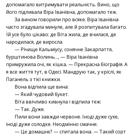
допомагало витримувати реальність. Вино, що
його підливала Віра Іванівна, допомагало теж.
За вином говорили про всяке. Віра Іванівна
часто згадувала минуле, але й розпитувала багато.
Їй усе було цікаво: де Віта жила, де вчилася, де
народилася, де виросла.
— Річище Кальміусу, сонячне Закарпаття,
бурштинова Волинь…, — Віра Іванівна
примружила очі, як кішка. — Прекрасна біографія. А
я все життя тут, в Одесі. Мандрую так, у кріслі, як
Паганель з тієї книжки.
Вона відпила ще вина:
— Який чудовий букет.
Віта ввічливо кивнула і відпила теж:
— Так. Дуже.
Пили вони завжди червоне. Іноді дуже сухе,
іноді дуже солодке. Неодмінно смачне.
— Це домашнє? — спитала вона. — Такий сорт