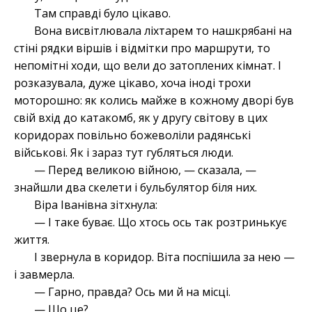
Там справді було цікаво.
Вона висвітлювала ліхтарем то нашкрябані на
стіні рядки віршів і відмітки про маршрути, то
непомітні ходи, що вели до затоплених кімнат. І
розказувала, дуже цікаво, хоча іноді трохи
моторошно: як колись майже в кожному дворі був
свій вхід до катакомб, як у другу світову в цих
коридорах повільно божеволіли радянські
військові. Як і зараз тут губляться люди.
— Перед великою війною, — сказала, —
знайшли два скелети і бульбулятор біля них.
Віра Іванівна зітхнула:
— І таке буває. Що хтось ось так розтринькує
життя.
І звернула в коридор. Віта поспішила за нею —
і завмерла.
— Гарно, правда? Ось ми й на місці.
— Що це?