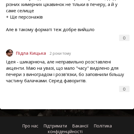
різних химерних цікавинок не тільки в печеру, а й у
саме селище
+ Ще персонажів
Але в такому форматі теж добре вийшло
0
Підла Кицька
2 роки тому
Ідея - шикарнюча, але неправильно розставлені
акценти. Маю на увазі, що мало "часу" виділено для
печери з виноградом і розв'язки, бо заповнили більшу
частину балачками. Серед фаворитів.
0
Про нас
Підтримати
Вакансії
Політика
конфіденційності