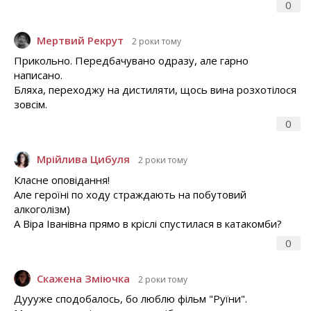
0
Мертвий Рекрут
2 роки тому
Прикольно. Передбачувано одразу, але гарно
написано.
Бляха, переходжу на дистиляти, щось вина розхотілося
зовсім.
0
Мрійлива Цибуля
2 роки тому
Класне оповідання!
Але героїні по ходу страждають на побутовий
алкоголізм)
А Віра Іванівна прямо в кріслі спустилася в катакомби?
0
Скажена Зміючка
2 роки тому
Дуууже сподобалось, бо люблю фільм "Руїни".