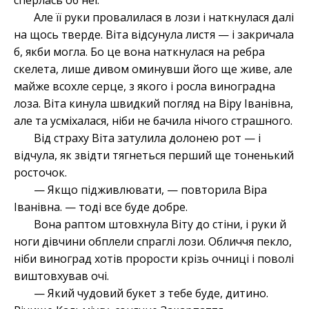
сперлась об неї.
Але її руки провалилася в лози і наткнулася далі
на щось тверде. Віта відсунула листя — і закричала
б, якби могла. Бо це вона наткнулася на ребра
скелета, лише дивом оминувши його ще живе, але
майже всохле серце, з якого і росла виноградна
лоза. Віта кинула швидкий погляд на Віру Іванівна,
але та усміхалася, ніби не бачила нічого страшного.
Від страху Віта затулила долонею рот — і
відчула, як звідти тягнеться перший ще тоненький
росточок.
— Якщо підживлювати, — повторила Віра
Іванівна. — тоді все буде добре.
Вона раптом штовхнула Віту до стіни, і руки й
ноги дівчини обплели спраглі лози. Обличчя пекло,
ніби виноград хотів прорости крізь очниці і поволі
виштовхував очі.
— Який чудовий букет з тебе буде, дитино.