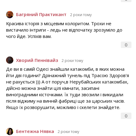
Багряний Практикант
2 роки тому
Красива історія з місцевим колоритом. Трохи не
вистачило інтриги - ледь не відпочатку зрозуміло до
чого йде. Успіхів вам.
0
Хворий Пеннівайз
2 роки тому
Де ви в самій Одесі знайшли катакомби, в яких можна
йти дві години? Дрінажний тунель під Трасою Здоров'я
не рахується ))) А от поруч,в Нерубайських катакомбах,
дійсно можна знайти цілі кімнати, засипані
виноградними кісточками. Їх туди звозили і викидали
після віджиму на винній фабриці ще за царських часів.
Якщо їх розворушити, можливо і скелети знайдете.
0
Бентежна Нявка
2 роки тому