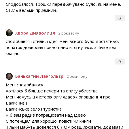
Сподобалося. Трошки передбачувано було, як на мене.
Стиль вельми приємний.
0
Хвора Дияволиця
2 роки тому
сподобався і стиль, і ідея. мені всього було достатньо,
початок дозволив повноцінно втягнутися. з 'букетом'
класно
0
Банькатий Лангольєр
2 роки тому
Мені сподобалося
Хотілося б більше печери та опису убивства
Мені чомусь ця історія виглядає як оповідання про
Балкани)))
Балканське село і туристка
Я б вам радив попрацювати над ідеєю
Є потенціал для хорошої повісті чи книги
Тільки мабуть довелося б ЛОР розширювати, додавати