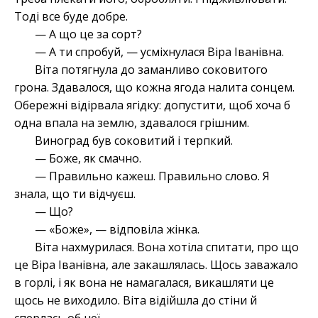
Тоді все буде добре.
— А що це за сорт?
— А ти спробуй, — усміхнулася Віра Іванівна.
Віта потягнула до заманливо соковитого
грона. Здавалося, що кожна ягода налита сонцем.
Обережні відірвала ягідку: допустити, щоб хоча б
одна впала на землю, здавалося грішним.
Виноград був соковитий і терпкий.
— Боже, як смачно.
— Правильно кажеш. Правильно слово. Я
знала, що ти відчуєш.
— Що?
— «Боже», — відповіла жінка.
Віта нахмурилася. Вона хотіла спитати, про що
це Віра Іванівна, але закашлялась. Щось заважало
в горлі, і як вона не намагалася, викашляти це
щось не виходило. Віта відійшла до стіни й