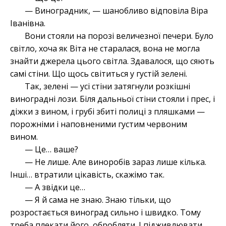
— Виноградник, — шанобливо відповіла Віра
Іванівна.
Вони стояли на порозі величезної печери. Було
світло, хоча як Віта не старалася, вона не могла
знайти джерела цього світла. Здавалося, що сяють
самі стіни. Що щось світиться у густій зелені.
Так, зелені — усі стіни затягнули розкішні
виноградні лози. Біля дальньої стіни стояли і прес, і
діжки з вином, і грубі збиті полиці з пляшками —
порожніми і наповненими густим червоним
вином.
— Це… ваше?
— Не лише. Але виноробів зараз лише кілька.
Інші… втратили цікавість, скажімо так.
— А звідки це…
— Я й сама не знаю. Знаю тільки, що
розростається виноград сильно і швидко. Тому
треба плекати його, обробляти. І підживлювати.