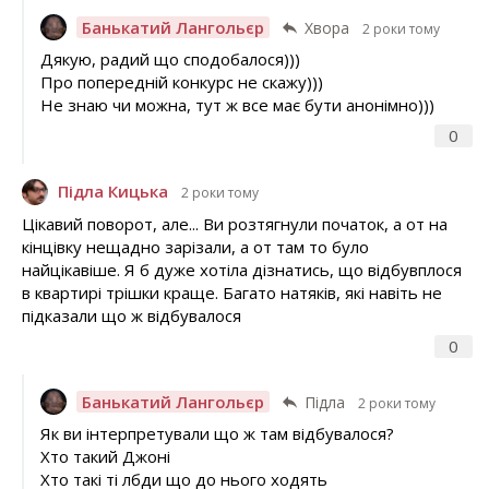
Банькатий Лангольєр
Хвора
2 роки тому
Дякую, радий що сподобалося)))
Про попередній конкурс не скажу)))
Не знаю чи можна, тут ж все має бути анонімно)))
0
Підла Кицька
2 роки тому
Цікавий поворот, але... Ви розтягнули початок, а от на
кінцівку нещадно зарізали, а от там то було
найцікавіше. Я б дуже хотіла дізнатись, що відбувплося
в квартирі трішки краще. Багато натяків, які навіть не
підказали що ж відбувалося
0
Банькатий Лангольєр
Підла
2 роки тому
Як ви інтерпретували що ж там відбувалося?
Хто такий Джоні
Хто такі ті лбди що до нього ходять