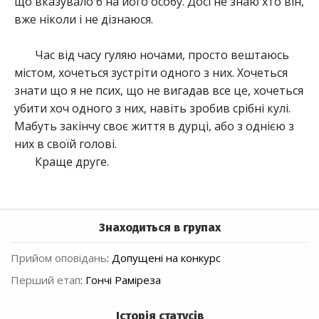
що вказувало б на його особу. Досі не знаю хто він,
вже ніколи і не дізнаюся.
Час від часу гуляю ночами, просто вештаюсь
містом, хочеться зустріти одного з них. Хочеться
знати що я не псих, що не вигадав все це, хочеться
убити хоч одного з них, навіть зробив срібні кулі.
Мабуть закінчу своє життя в дурці, або з однією з
них в своїй голові.
Краще друге.
Знаходиться в групах
Прийом оповідань
:
Допущені на конкурс
Перший етап
:
Гончі Раміреза
Історія статусів