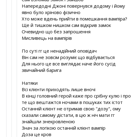
Напередодні Джоні повернувся додому і йому
явно було хріново фізично
Хто може вдень прийти в помешкання вампіра?
Ще й тишком нишком сам відкрив замок
Очевидно що без запрошення
Мисливець на вампірів
По суті гг це ненадійний оповідач
Він сам не зовсім розуміє що відбувається
Для нього це все виглядає наче його сусід
звичайний барига
Натяки
Всі клієнти приходять лише вночі
В кінці головний герой каже про срібну кулю і про
те що вештажтся ночами в пошуках тих істот
Останній клієнт не отримав свою "дозу", ому
сказали самому дістати, в цю ж ніч мати гг
знайшли знекровленою
Знач за логікою останній клієнт вампір
Доза це кров