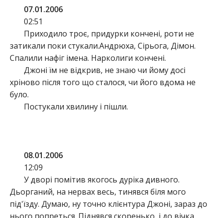
07.01.2006
02:51
Приходило троє, придурки кончені, роти не
затикали поки стукали.Андрюха, Сірьога, Дімон.
Спалили нафіг імена. Нарколиги кончені.
Джоні їм не відкрив, не знаю чи йому досі
хріново після того що сталося, чи його вдома не
було.
Постукали хвилину і пішли.
08.01.2006
12:09
У дворі помітив якогось дуріка дивного.
Дьорганий, на нервах весь, тинявся біля мого
під'їзду. Думаю, ну точно клієнтура Джоні, зараз до
нього попреться. Піднявся скоренько, і до вічка.