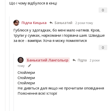
Що і чому відбулося в кінці
0
Підла Кицька
Банькатий
2 роки тому
Гублюся у здогадках, бо мені мало натяків. Кров,
трупи у сумках, наркомани і порвана шия. Швидше
за все - вампіри. Хоча я можу помилятися
0
Банькатий Лангольєр
Підла
2 роки
тому
Спойлери
Спойлери
Спойлери
Не дивіться далі якщо не прочитали оповідання
Пояснення всієї історії