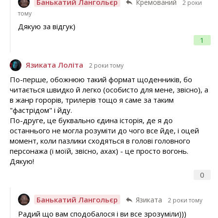
Банькатий Лангольєр
Кремований
2 роки
тому
Дякую за відгук)
1
Язиката Лоліта
2 роки тому
По-перше, обожнюю такий формат щоденників, бо
читається швидко й легко (особисто для мене, звісно), а
в жанр горорів, трилерів тощо я саме за таким
"фастрідом" і йду.
По-друге, це буквально єдина історія, де я до
останнього не могла розуміти до чого все йде, і оцей
момент, коли пазлики сходяться в голові головного
персонажа (і моїй, звісно, ахах) - це просто вогонь.
Дякую!
0
Банькатий Лангольєр
Язиката
2 роки тому
Радий що вам сподобалося і ви все зрозуміли)))