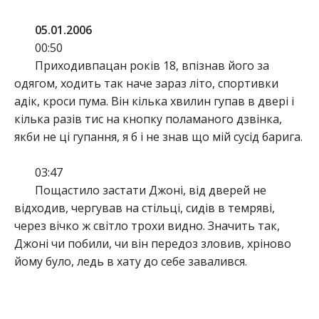
05.01.2006
00:50
Приходивпацан років 18, впізнав його за
одягом, ходить так наче зараз літо, спортивки
адік, кроси пума. Він кілька хвилин гупав в двері і
кілька разів тис на кнопку поламаного дзвінка,
якби не ці гупання, я б і не знав що мій сусід барига.
03:47
Пощастило застати Джоні, від дверей не
відходив, чергував на стільці, сидів в темряві,
через вічко ж світло трохи видно. Значить так,
Джоні чи побили, чи він передоз зловив, хріново
йому було, ледь в хату до себе завалився.