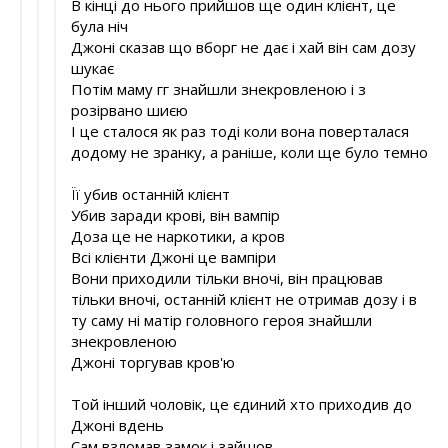
В кінці до нього прийшов ще один клієнт, це
була ніч
Джоні сказав що вборг не дає і хай він сам дозу
шукає
Потім маму гг знайшли знекровленою і з
розірвано шиєю
І це сталося як раз тоді коли вона поверталася
додому не зранку, а раніше, коли ще було темно
Її убив останній клієнт
Убив заради крові, він вампір
Доза це не наркотики, а кров
Всі клієнти Джоні це вампіри
Вони приходили тільки вночі, він працював
тільки вночі, останній клієнт не отримав дозу і в
ту саму ні матір головного героя знайшли
знекровленою
Джоні торгував кров'ю
Той інший чоловік, це єдиний хто приходив до
Джоні вдень
Сам взломав замок і зайшов