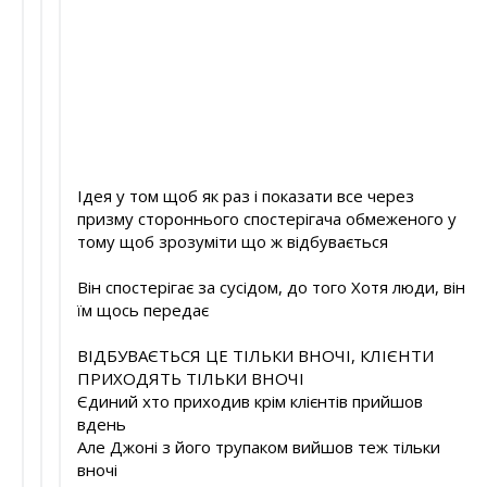
Ідея у том щоб як раз і показати все через
призму стороннього спостерігача обмеженого у
тому щоб зрозуміти що ж відбувається
Він спостерігає за сусідом, до того Хотя люди, він
їм щось передає
ВІДБУВАЄТЬСЯ ЦЕ ТІЛЬКИ ВНОЧІ, КЛІЄНТИ
ПРИХОДЯТЬ ТІЛЬКИ ВНОЧІ
Єдиний хто приходив крім клієнтів прийшов
вдень
Але Джоні з його трупаком вийшов теж тільки
вночі