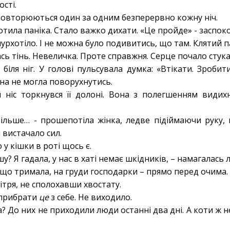
ості.
 повторюються один за одним безперервно кожну ніч.
тила паніка. Стало важко дихати. «Це пройде» - заспок
урхотіло. І не можна було подивитись, що там. Клятий п
лась тінь. Невеличка. Проте справжня. Серце почало сту
 біля ніг. У голові пульсувала думка: «Втікати. Зроби
вона не могла поворухнутись.
ніс торкнувся її долоні. Вона з полегшенням видихн
ільше… - прошепотіла жінка, ледве підіймаючи руку,
 вистачало сил.
 у кішки в роті щось є.
? Я гадала, у нас в хаті немає шкідників, – намагалась 
 що тримала, на груди господарки – прямо перед очима.
ітря, не сполохавши хвостату.
 прибрати
це
з себе. Не виходило.
а? До них не приходили люди останні два дні. А коти ж 