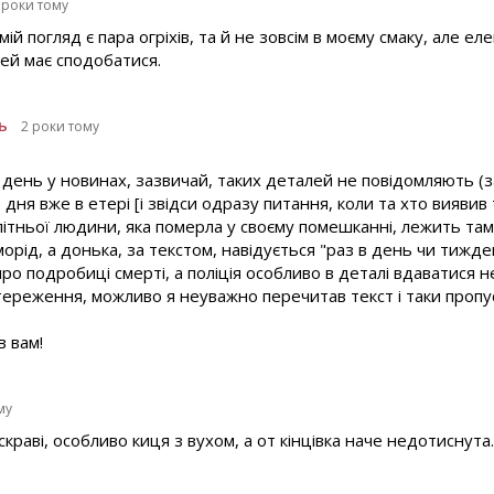
 роки тому
мій погляд є пара огріхів, та й не зовсім в моєму смаку, але ел
дей має сподобатися.
ь
2 роки тому
 день у новинах, зазвичай, таких деталей не повідомляють (з
ня вже в етері [і звідси одразу питання, коли та хто виявив
 літньої людини, яка померла у своєму помешканні, лежить там 
орід, а донька, за текстом, навідується "раз в день чи тижде
ро подробиці смерті, а поліція особливо в деталі вдаватися н
тереження, можливо я неуважно перечитав текст і таки проп
в вам!
му
краві, особливо киця з вухом, а от кінцівка наче недотиснута