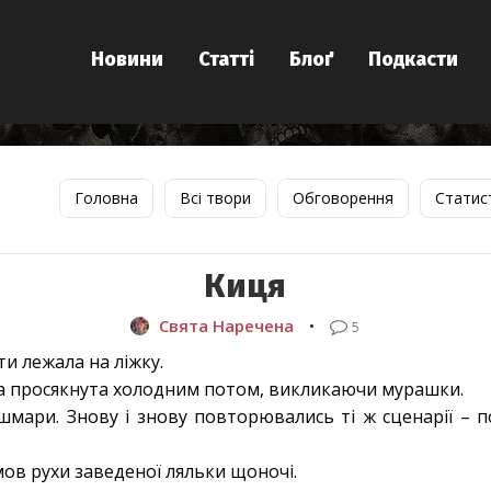
Новини
Статті
Блоґ
Подкасти
Головна
Всі твори
Обговорення
Статис
Киця
Свята Наречена
•
5
ти лежала на ліжку.
ла просякнута холодним потом, викликаючи мурашки.
шмари. Знову і знову повторювались ті ж сценарії – по
ов рухи заведеної ляльки щоночі.