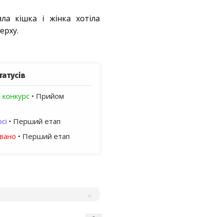
ла кішка і жінка хотіла
ерху.
татусів
 конкурс
• Прийом
сі
• Перший етап
овано
• Перший етап