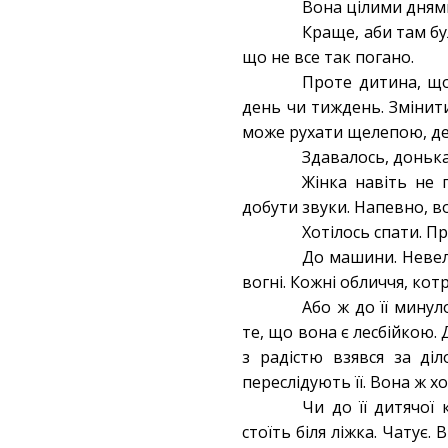
Вона цілими днями
Краще, аби там бу
що не все так погано.
Проте дитина, що
день чи тиждень. Змінити
може рухати щелепою, де
Здавалось, донька
Жінка навіть не 
добути звуки. Напевно, в
Хотілось спати. П
До машини. Невели
вогні. Кожні обличчя, кот
Або ж до її мину
те, що вона є лесбійкою.
з радістю взявся за ді
переслідують її. Вона ж х
Чи до її дитячої
стоїть біля ліжка. Чатує.