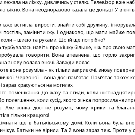
 лежала на ліжку, дивлячись у стелю. Телевізор вже наб
ло вікно. Вона неодноразово казала це доньці. У вікні в
 вже встигла вирости, знайти собі дружину, ігнорувал
 постіль, замінити їжу. І однаково, що мати майже по
коли – шиєю та руками. Що їй ще потрібно?
 турбувалась навіть про кішку більше, ніж про свою мат
пробувала говорити. Вона впевнена, що горло захрип
она знову волала вночі. Завжди волає.
роте вона розуміла – як тільки закриє очі, знову поверн
чкої. Червоної – вона досі пам'ятає. Пам'ятає також к
рі зараз красуються на могилах.
лого помешкання. До жаху та огиди, коли шістнадцятирі
 До полегшення, коли сусід, якого жінка попросила «вип
ло. Але жінка досі не розуміє, чому крики та блага
отіла тільки кращого!
 кімнати ще в батьківському домі. Коли вона була в
 Вичікує. Батьки не вірили. Та й вона зараз теж. Проте у