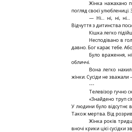
Жінка нажахано п
погляд своєї улюблениці. 
— Ні… ні, ні, ні
Відчуття з дитинства пос
Кішка легко підій
Несподівано в го
давно. Бог карає тебе. Або
Було враження, н
обличчі.
Вона легко нахил
жінки. Сусіди не зважали 
---
Телевізор гучно с
«Знайдено труп сім
У людини було відсутнє в
Також мертва. Від розри
Жінка років тридц
вночі крики цієї сусідки з