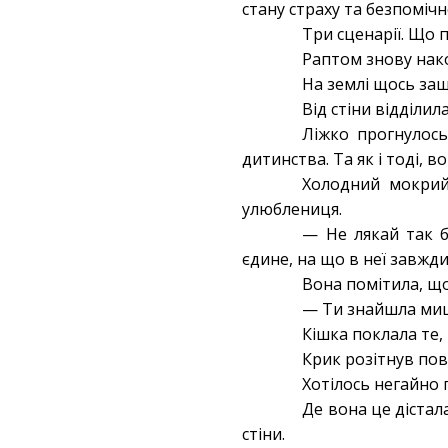
стану страху та безпомічн
Три сценарії. Що
Раптом знову нако
На землі щось заш
Від стіни відділи
Ліжко прогнулось
дитинства. Та як і тоді, 
Холодний мокрий 
улюблениця.
— Не лякай так б
єдине, на що в неї завжди
Вона помітила, що
— Ти знайшла мишу
Кішка поклала те,
Крик розітнув пов
Хотілось негайно
Де вона це дістал
стіни.