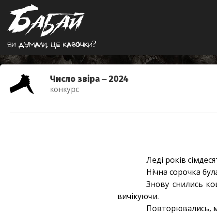
Ви думали, це казочки?
Число звіра ‒ 2024
конкурс
Леді років сімдеся
Нічна сорочка бу
Знову снились ко
вичікуючи.
Повторювались, м