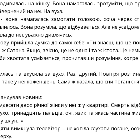
одивилась на кішку. Вона намагалась зрозуміти, що т
Звернений на неї. На вуха.
… - вона намагалась замотати головою, хоча через с
илилось. Вона розуміла, що відбувається. Але не усвідом
шла до неї, уважно дивлячись.
лову прийшла думка до самої себе: «Ти знаєш, що це п
 ж Сатана. Якщо, звісно, це не одна і та ж істота. Це нем
іби хвостата усміхається, прочитавши розуміння, котре
илась та вкусила за вухо. Раз, другий. Повітря розтин
– таке у неї кожен день. Сама ж казала, що сни погані сн
кандував новини:
десяти двох річної жінки у неї ж у квартирі. Смерть від
ухо, тринадцять пальців, очі, язик та якась частина жи
ву шлун…»
яти вимкнула телевізор – не хотіла слухати погане, о
верху.