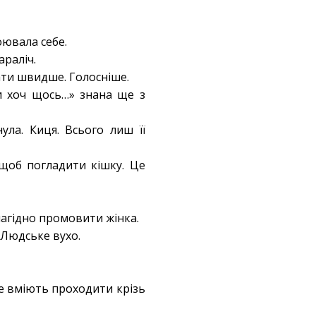
оювала себе.
араліч.
кати швидше. Голосніше.
ти хоч щось…» знана ще з
ула. Киця. Всього лиш її
 щоб погладити кішку. Це
лагідно промовити жінка.
 Людське вухо.
не вміють проходити крізь