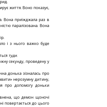
рид.
ирує життя. Воно показує,
а. Вона приїжджала раз в
вністю паралізована. Вона
ір.
ло і з нього важко буде
еться
туди
.
ожну секунду, проведену у
чна донька зізналась про
равити» нерозумну дитину,
ння про допомогу доньки
певнена, що демон щоночі
 сні повертається до цього