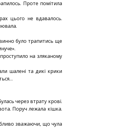
рапилось. Проте помітила
трах цього не вдавалось.
лювала.
овинно було трапитись ще
инуче».
 проступило на зляканому
али шалені та дикі крики
яться…
булась через втрату крові.
вота. Поруч лежала кішка.
собливо зважаючи, що чула