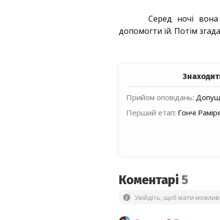
Серед ночі вона 
допомогти їй. Потім згада
Знаходит
Прийом оповідань
:
Допуще
Перший етап
:
Гончі Рамір
Коментарі
5
Увійдіть, щоб мати можли