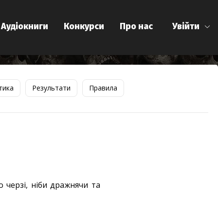
Аудіокниги
Конкурси
Про нас
Увійти
тика
Результати
Правила
 черзі, ніби дражнячи та