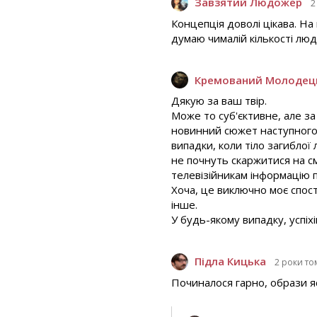
Завзятий Людожер
2
Концепція доволі цікава. На 
думаю чималій кількості лю
Кремований Молодец
Дякую за ваш твір.
Може то суб'єктивне, але за
новинний сюжет наступного д
випадки, коли тіло загиблої
не почнуть скаржитися на см
телевізійникам інформацію п
Хоча, це виключно моє спос
інше.
У будь-якому випадку, успіхі
Підла Кицька
2 роки то
Починалося гарно, образи яс