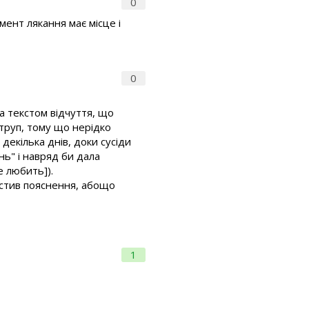
0
емент лякання має місце і
0
а текстом відчуття, що
 труп, тому що нерідко
декілька днів, доки сусіди
нь" і навряд би дала
е любить]).
устив пояснення, абощо
1
.