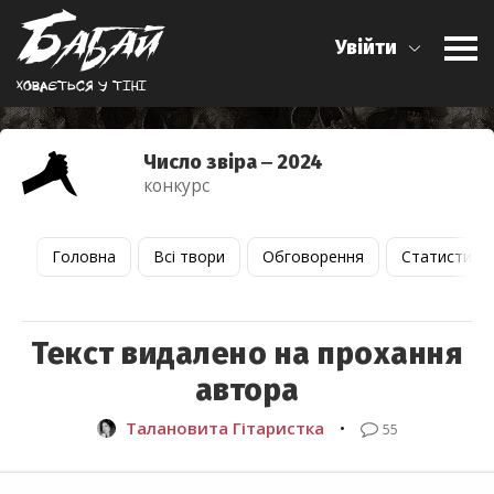
Увійти
Ховається у тiнi
Число звіра ‒ 2024
конкурс
Головна
Всі твори
Обговорення
Статистика
Текст видалено на прохання
автора
Талановита Гітаристка
•
55