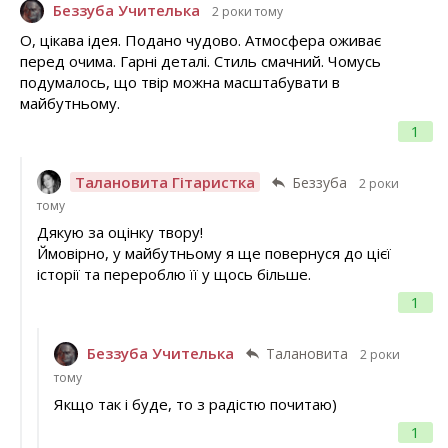
Беззуба Учителька
2 роки тому
О, цікава ідея. Подано чудово. Атмосфера оживає
перед очима. Гарні деталі. Стиль смачний. Чомусь
подумалось, що твір можна масштабувати в
майбутньому.
1
Талановита Гітаристка
Беззуба
2 роки
тому
Дякую за оцінку твору!
Ймовірно, у майбутньому я ще повернуся до цієї
історії та перероблю її у щось більше.
1
Беззуба Учителька
Талановита
2 роки
тому
Якщо так і буде, то з радістю почитаю)
1