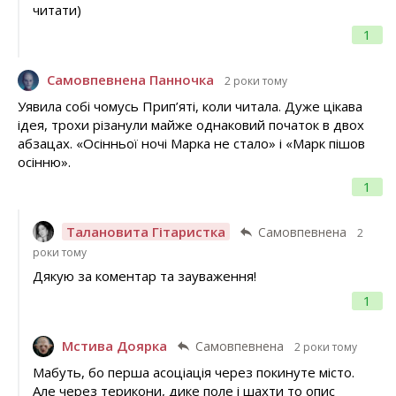
читати)
1
Самовпевнена Панночка
2 роки тому
Уявила собі чомусь Прип’яті, коли читала. Дуже цікава
ідея, трохи різанули майже однаковий початок в двох
абзацах. «Осінньої ночі Марка не стало» і «Марк пішов
осінню».
1
Талановита Гітаристка
Самовпевнена
2
роки тому
Дякую за коментар та зауваження!
1
Мстива Доярка
Самовпевнена
2 роки тому
Мабуть, бо перша асоціація через покинуте місто.
Але через терикони, дике поле і шахти то опис