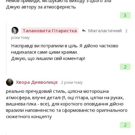
немов привиди, які шукають виходу з цього зла
Дякую автору за атмосферність
3
Талановита Гітаристка
Міжгалактичний
2
роки тому
Насправді ви потрапили в ціль. Я дійсно частково
надихалася саме цими краями.
Дякую, що лишили свій коментар!
2
Хвора Дияволиця
2 роки тому
реально пречудовий стиль, цілісна моторошна
атмосфера, влучні деталі (!!, оці гітара, цятки на руках,
вишнева гілка - все), для короткого оповідання дійсно
вразили наповненістю та сформованістю оригінального
сюжетного концепту
2