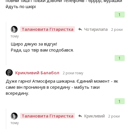
повній тиші і тільки дзвони телефонів - брррр, мурашки
йдуть по шкірі
1
Талановита Гітаристка
Чотирилапа
2 роки
тому
Щиро дякую за відгук!
Рада, що твір вам сподобався.
1
Крикливий Балабол
2 роки тому
Дуже гарно! Атмосфера шикарна. Єдиний момент - як
саме він проникнув в середину - мабуть таки
всередину.
1
Талановита Гітаристка
Крикливий
2 роки
тому