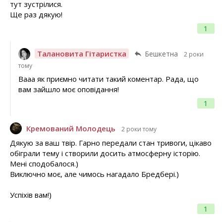
тут зустрілися.
Ще раз дякую!
1
Талановита Гітаристка
Бешкетна
2 роки
тому
Вааа як приємно читати такий коментар. Рада, що
вам зайшло моє оповідання!
1
Кремований Молодець
2 роки тому
Дякую за ваш твір. Гарно передали стан тривоги, цікаво
обіграли тему і створили досить атмосферну історію.
Мені сподобалося.)
Виключно моє, але чимось нагадало Бредбері.)
Успіхів вам!)
1