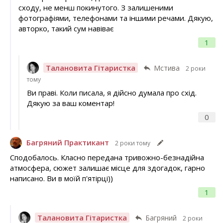
сходу, не менш покинутого. З залишеними
фотографіями, телефонами та іншими речами. Дякую,
авторко, такий сум навіває
1
Талановита Гітаристка
Мстива
2 роки
тому
Ви праві. Коли писала, я дійсно думала про схід.
Дякую за ваш коментар!
0
Багряний Практикант
2 роки тому
Сподобалось. Класно передана тривожно-безнадійна
атмосфера, сюжет залишає місце для здогадок, гарно
написано. Ви в моїй п'ятірці))
1
Талановита Гітаристка
Багряний
2 роки