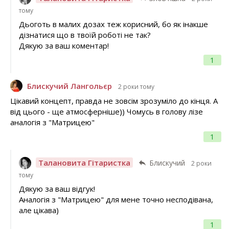
тому
Дьоготь в малих дозах теж корисний, бо як інакше
дізнатися що в твоїй роботі не так?
Дякую за ваш коментар!
1
Блискучий Лангольєр
2 роки тому
Цікавий концепт, правда не зовсім зрозуміло до кінця. А
від цього - ще атмосферніше)) Чомусь в голову лізе
аналогія з "Матрицею"
1
Талановита Гітаристка
Блискучий
2 роки
тому
Дякую за ваш відгук!
Аналогія з "Матрицею" для мене точно несподівана,
але цікава)
1