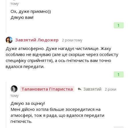
тому
Ох, дуже приємно))
Дякую вам!
1
Завзятий Людожер
2 роки тому
Дуже атмосферно. Дуже нагадує чистилище. Жаху
особливо не відчуваю (але це скоріше через особисту
специфіку сприйняття), а ось гнітючисть вам точно
вдалося передати.
1
Талановита Гітаристка
Завзятий
2 роки
тому
Дякую за оцінку!
Мені дійсно хотіла більше зосередитися на
атмосфері, тож я рада, що вдалося передати
гнітючість.