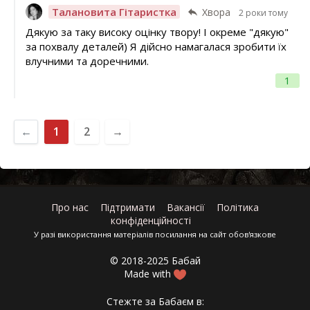
Талановита Гітаристка
Хвора
2 роки тому
Дякую за таку високу оцінку твору! І окреме "дякую"
за похвалу деталей) Я дійсно намагалася зробити їх
влучними та доречними.
1
←
1
2
→
Про нас
Підтримати
Вакансії
Політика
конфіденційності
У разі використання матеріалів посилання на сайт обов'язкове
© 2018-2025 Бабай
Made with
Стежте за Бабаєм в: