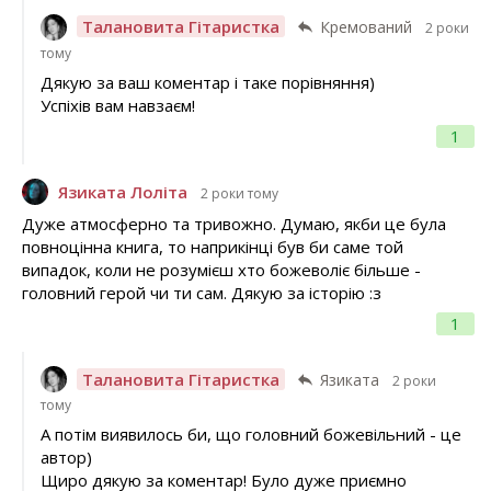
Талановита Гітаристка
Кремований
2 роки
тому
Дякую за ваш коментар і таке порівняння)
Успіхів вам навзаєм!
1
Язиката Лоліта
2 роки тому
Дуже атмосферно та тривожно. Думаю, якби це була
повноцінна книга, то наприкінці був би саме той
випадок, коли не розумієш хто божеволіє більше -
головний герой чи ти сам. Дякую за історію :з
1
Талановита Гітаристка
Язиката
2 роки
тому
А потім виявилось би, що головний божевільний - це
автор)
Щиро дякую за коментар! Було дуже приємно