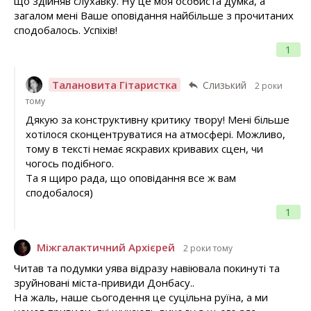
що здійняв слухавку. Ну це моя особиста думка, а
загалом мені Ваше оповідання найбільше з прочитаних
сподобалось. Успіхів!
1
Талановита Гітаристка
Слизький
2 роки
тому
Дякую за конструктивну критику твору! Мені більше
хотілося сконцентруватися на атмосфері. Можливо,
тому в тексті немає яскравих кривавих сцен, чи
чогось подібного.
Та я щиро рада, що оповідання все ж вам
сподобалося)
1
Міжгалактичний Архієрей
2 роки тому
Читав та подумки уява відразу навіювала покинуті та
зруйновані міста-привиди Донбасу..
На жаль, наше сьогодення це суцільна руїна, а ми