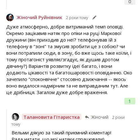
0
Жіночий Руйнівник
2 роки тому
Дуже атмосферно, добре витриманий темп оповіді.
Окремо зацікавив натяк про опіки на руці Маркової
дружини (він приходив до неї? телефонував їй з
телефону в "зоні" та змусив зробити це з собою? чи
вони потрапили сюди, в зону, бо вже щось таке коїли, і
тому протагоніст уявляє/згадує, як душив дротом
дівчину?) Варіантів розвитку ідеї багато, і вони
додають цікавості та багатошаровості оповіданню. Око
зачепило "споконвічне" стосовно дзижчання -- якось
воно видалося надмірним та не виправданим тут. Але
це дрібниця. Загалом дуже добре враження.
1
Талановита Гітаристка
Жіночий
2 роки
тому
Вельми дякую за такий приємний коментар!
Рада читати, що мої натяки спрацювали)