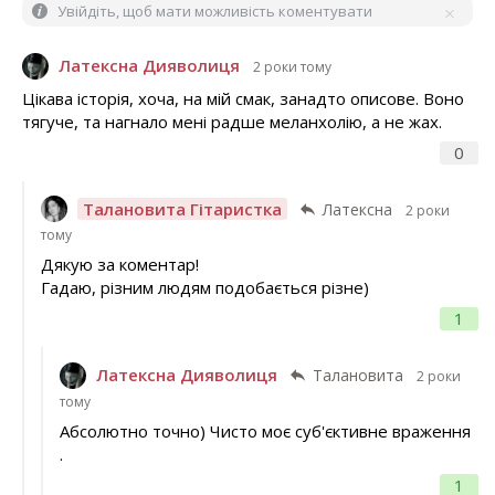
Увійдіть, щоб мати можливість коментувати
Латексна Дияволиця
2 роки тому
Цікава історія, хоча, на мій смак, занадто описове. Воно
тягуче, та нагнало мені радше меланхолію, а не жах.
0
Талановита Гітаристка
Латексна
2 роки
тому
Дякую за коментар!
Гадаю, різним людям подобається різне)
1
Латексна Дияволиця
Талановита
2 роки
тому
Абсолютно точно) Чисто моє суб'єктивне враження
.
1