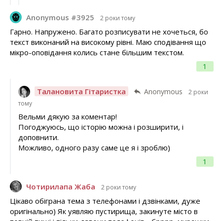
Anonymous #3925
2 роки тому
Гарно. Напружено. Багато розписувати не хочеться, бо
текст виконаний на високому рівні. Маю сподівання що
мікро-оповідання колись стане більшим текстом.
1
Талановита Гітаристка
Anonymous
2 роки
тому
Вельми дякую за коментар!
Погоджуюсь, що історію можна і розширити, і
доповнити.
Можливо, одного разу саме це я і зроблю)
1
Чотирилапа Жаба
2 роки тому
Цікаво обіграна тема з телефонами і дзвінками, дуже
оригінально) Як уявляю пустирища, закинуте місто в