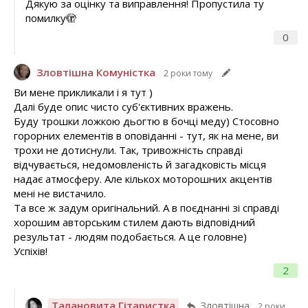
Дякую за оцінку та виправлення! Пропустила ту
помилку🫣
0
Зловтішна Комуністка
2 роки тому
Ви мене прикликали і я тут )
Далі буде опис чисто суб'єктивних вражень.
Буду трошки ложкою дьогтю в бочці меду) Стосовно
горорних елементів в оповіданні - тут, як на мене, ви
трохи не дотиснули. Так, тривожність справді
відчувається, недомовленість й загадковість місця
надає атмосферу. Але кількох моторошних акцентів
мені не вистачило.
Та все ж задум оригінальний. А в поєднанні зі справді
хорошим авторським стилем дають відповідний
результат - людям подобається. А це головне)
Успіхів!
2
Талановита Гітаристка
Зловтішна
2 роки