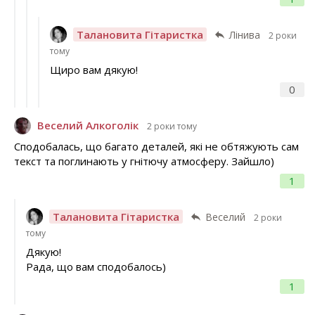
Талановита Гітаристка
Лінива
2 роки
тому
Щиро вам дякую!
0
Веселий Алкоголік
2 роки тому
Сподобалась, що багато деталей, які не обтяжують сам
текст та поглинають у гнітючу атмосферу. Зайшло)
1
Талановита Гітаристка
Веселий
2 роки
тому
Дякую!
Рада, що вам сподобалось)
1