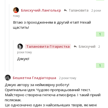
Блискучий Лангольєр
Талановита
2 роки
тому
Вітаю з проходженням в другий етап! Нехай
щастить!
1
Талановита Гітаристка
Блискучий
2
роки тому
Дякую!
1
Бешкетна Гладіаторша
2 роки тому
Дякую автору за неймовірну роботу!
Оригінальна ідея. Чудово пропрацьований текст.
Майстерно створена гнітюча атмосфера. І такий гіркий
післясмак.
Це однозначно один з найсильніших творів, які мені