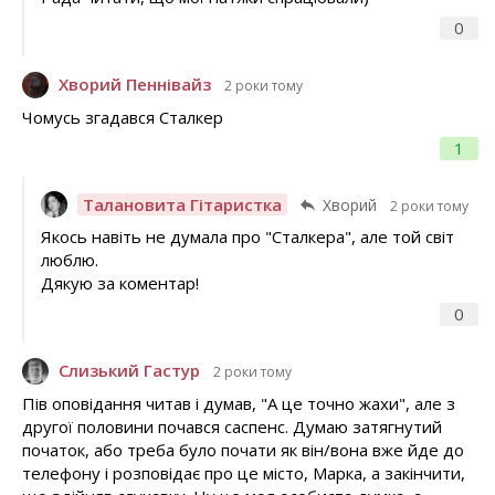
0
Хворий Пеннівайз
2 роки тому
Чомусь згадався Сталкер
1
Талановита Гітаристка
Хворий
2 роки тому
Якось навіть не думала про "Сталкера", але той світ
люблю.
Дякую за коментар!
0
Слизький Гастур
2 роки тому
Пів оповідання читав і думав, "А це точно жахи", але з
другої половини почався саспенс. Думаю затягнутий
початок, або треба було почати як він/вона вже йде до
телефону і розповідає про це місто, Марка, а закінчити,