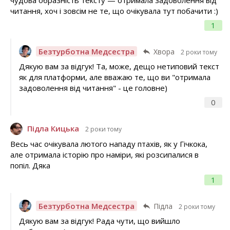
читання, хоч і зовсім не те, що очікувала тут побачити :)
1
Безтурботна Медсестра
Хвора
2 роки тому
Дякую вам за відгук! Та, може, дещо нетиповий текст
як для платформи, але вважаю те, що ви "отримала
задоволення від читання" - це головне)
0
Підла Кицька
2 роки тому
Весь час очікувала лютого нападу птахів, як у Гічкока,
але отримала історію про наміри, які розсипалися в
попіл. Дяка
1
Безтурботна Медсестра
Підла
2 роки тому
Дякую вам за відгук! Рада чути, що вийшло