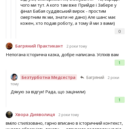
чого ми тут. А кого там вже Прийде і Забере у
фінал Бабая суддівський вирок - простим
смертним як ми, знати не дано) Але шанс має
кожен, хто подав роботу, а тому й ми з вами)
0
Багряний Практикант
2 роки тому
Непогана історична казка, добре написана. Успіхів вам
1
Безтурботна Медсестра
Багряний
2 роки
тому
Дякую за відгук! Рада, що зацінили)
1
Хвора Дияволиця
2 роки тому
вміло стилізовано, гарно вписано в історичний контекст,
чудова образність тексту — отримала задоволення від