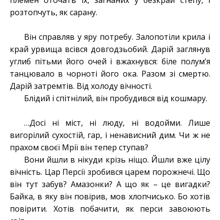
племен оточать їх, загнаних у безкрай степу, і
розтопчуть, як сарану.
Він справляв у яру потребу. Залопотіли крила і
край урвища всівся довгодзьобий. Дарій заглянув
углиб пітьми його очей і вжахнувся: біле полум’я
танцювало в чорноті його ока. Разом зі смертю.
Дарій затремтів. Від холоду вічності.
Блідий і спітнілий, він пробудився від кошмару.
…Досі ні міст, ні люду, ні водойми. Лише
вигорілий сухостій, гар, і ненависний дим. Чи ж не
прахом своєї Мрії він тепер ступав?
Вони йшли в нікуди крізь ніщо. Йшли вже цілу
вічність. Цар Персії зробився царем порожнечі. Що
він тут забув? Амазонки? А що як – це вигадки?
Байка, в яку він повірив, мов хлопчисько. Бо хотів
повірити. Хотів побачити, як перси завоюють