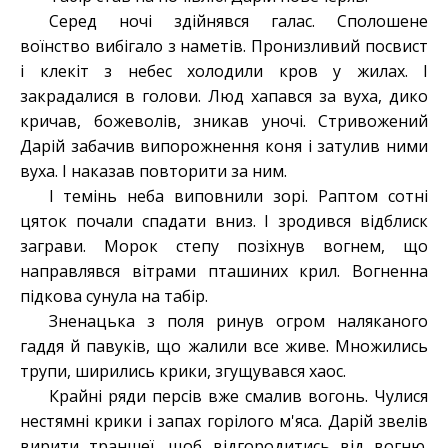
Серед ночі здійнявся галас. Сполошене
воїнство вибігало з наметів. Пронизливий посвист
і клекіт з небес холодили кров у жилах. І
закрадалися в голови. Люд хапався за вуха, дико
кричав, божеволів, зникав уночі. Стривожений
Дарій забачив випорожнення коня і затулив ними
вуха. І наказав повторити за ним.
І темінь неба виповнили зорі. Раптом сотні
цяток почали спадати вниз. І зродився відблиск
заграви. Морок степу позіхнув вогнем, що
направлявся вітрами пташиних крил. Вогненна
підкова сунула на табір.
Зненацька з поля ринув огром наляканого
гаддя й павуків, що жалили все живе. Множились
трупи, ширились крики, згущувався хаос.
Крайні ряди персів вже смалив вогонь. Чулися
нестямні крики і запах горілого м'яса. Дарій звелів
вирити траншеї, щоб відгородитись від вогню.