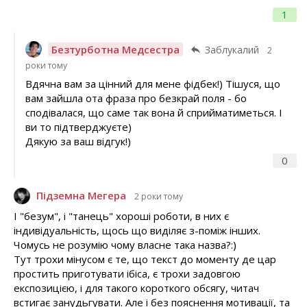
1
Безтурботна Медсестра
Заблукалий
2
роки тому
Вдячна вам за цінний для мене фідбек!) Тішуся, що
вам зайшла ота фраза про безкрай поля - бо
сподівалася, що саме так вона й сприйматиметься. І
ви то підтверджуєте)
Дякую за ваш відгук!)
0
Підземна Мегера
2 роки тому
І "безум", і "танець" хороші роботи, в них є
індивідуальність, щось що виділяє з-поміж інших.
Чомусь не розумію чому власне така назва?:)
Тут трохи мінусом є те, що текст до моменту де цар
простить приготувати ібіса, є трохи задовгою
експозицією, і для такого короткого обсягу, читач
встигає занудьгувати. Але і без пояснення мотивації, та