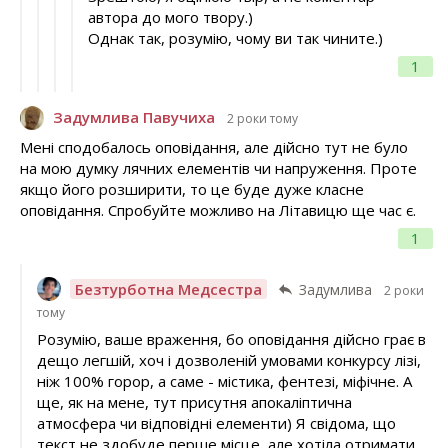
автора до мого твору.)
Однак так, розумію, чому ви так чините.)
1
Задумлива Павучиха
2 роки тому
Мені сподобалось оповідання, але дійсно тут не було
на мою думку лячних елементів чи напруження. Проте
якщо його розширити, то це буде дуже класне
оповідання. Спробуйте можливо на Літавицю ще час є.
1
Безтурботна Медсестра
Задумлива
2 роки
тому
Розумію, ваше враження, бо оповідання дійсно грає в
дещо легшій, хоч і дозволеній умовами конкурсу лізі,
ніж 100% горор, а саме - містика, фентезі, міфічне. А
ще, як на мене, тут присутня апокаліптична
атмосфера чи відповідні елементи) Я свідома, що
текст не здобуде перше місце, але хотіла отримати