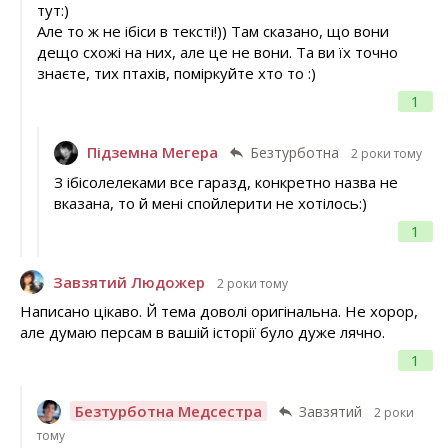
тут:)
Але то ж не ібіси в тексті!)) Там сказано, що вони
дещо схожі на них, але це не вони. Та ви їх точно
знаєте, тих птахів, поміркуйте хто то :)
1
Підземна Мегера
Безтурботна
2 роки тому
З ібісолелеками все гаразд, конкретно назва не
вказана, то й мені спойлерити не хотілось:)
1
Завзятий Людожер
2 роки тому
Написано цікаво. Й тема доволі оригінальна. Не хорор,
але думаю персам в вашій історії було дуже лячно.
1
Безтурботна Медсестра
Завзятий
2 роки
тому