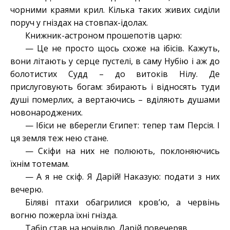
чорними краями крил. Кілька таких живих сиділи
поруч у гніздах на стовпах-ідолах.
Книжник-астроном прошепотів царю:
— Це не просто щось схоже на ібісів. Кажуть,
вони літають у серце пустелі, в саму Нубію і аж до
болотистих Судд – до витоків Нілу. Де
прислуговують богам: збирають і відносять туди
душі померлих, а вертаючись – вділяють душами
новонароджених.
— Ібіси не вберегли Єгипет: тепер там Персія. І
ця земля теж нею стане.
— Скіфи на них не полюють, поклоняючись
їхнім тотемам.
— А я не скіф. Я Дарій! Наказую: подати з них
вечерю.
Біляві птахи обагрилися кров’ю, а червінь
вогню пожерла їхні гнізда.
Табір став на ночівлю. Дарій повечеряв.