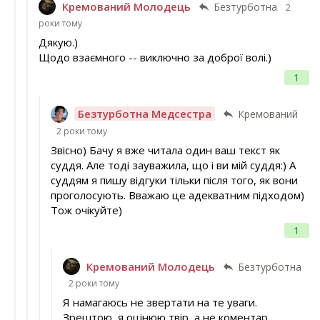
Кремований Молодець
Безтурботна
2
роки тому
Дякую.)
Щодо взаємного -- виключно за доброї волі.)
1
Безтурботна Медсестра
Кремований
2 роки тому
Звісно) Бачу я вже читала один ваш текст як
суддя. Але тоді зауважила, що і ви мій суддя:) А
суддям я пишу відгуки тільки після того, як вони
проголосують. Вважаю це адекватним підходом)
Тож очікуйте)
1
Кремований Молодець
Безтурботна
2 роки тому
Я намагаюсь не звертати на те уваги.
Зрештою, я оцінюю твір, а не коментар