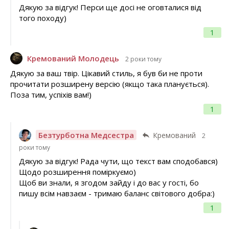
Дякую за відгук! Перси ще досі не оговталися від
того походу)
1
Кремований Молодець
2 роки тому
Дякую за ваш твір. Цікавий стиль, я був би не проти
прочитати розширену версію (якщо така планується).
Поза тим, успіхів вам!)
1
Безтурботна Медсестра
Кремований
2
роки тому
Дякую за відгук! Рада чути, що текст вам сподобався)
Щодо розширення поміркуємо)
Щоб ви знали, я згодом зайду і до вас у гості, бо
пишу всім навзаєм - тримаю баланс світового добра:)
1