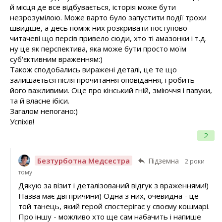
й місця де все відбувається, історія може бути
незрозумілою. Може варто було запустити події трохи
швидше, а десь поміж них розкривати поступово
читачеві що персів привело сюди, хто ті амазонки і т.д.
ну це як перспектива, яка може бути просто моїм
суб'єктивним враженням:)
Також сподобались виражені деталі, це те що
залишається після прочитання оповідання, і робить
його важливими. Оце про кінський гній, зміюччя і павуки,
та й власне ібіси.
Загалом непогано:)
Успіхів!
2
Безтурботна Медсестра
Підземна
2 роки
тому
Дякую за візит і деталізований відгук з враженнями!)
Назва має дві причини) Одна з них, очевидна - це
той танець, який герой спостерігає у своєму кошмарі.
Про іншу - можливо хто ще сам набачить і напише