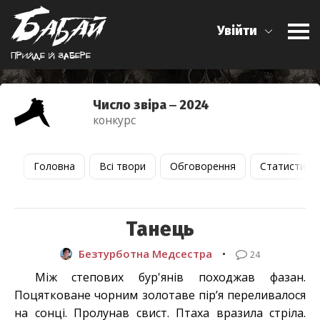
Увійти
Прийде й забере
Число звіра ‒ 2024
конкурс
Головна
Всі твори
Обговорення
Статистика
Танець
Безтурботна Медсестра
•
24
Між степових бур'янів походжав фазан.
Поцятковане чорним золотаве пір’я переливалося
на сонці. Пролунав свист. Птаха вразила стріла.