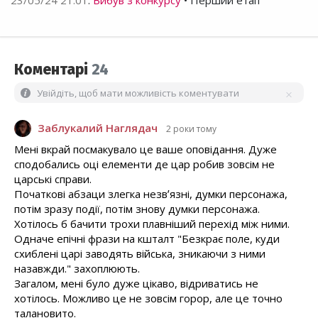
23/05/24 21:01
:
Вибув з конкурсу
• Перший етап
Коментарі
24
Увійдіть, щоб мати можливість коментувати
Заблукалий Наглядач
2 роки тому
Мені вкрай посмакувало це ваше оповідання. Дуже
сподобались оці елементи де цар робив зовсім не
царські справи.
Початкові абзаци злегка незвʼязні, думки персонажа,
потім зразу події, потім знову думки персонажа.
Хотілось б бачити трохи плавніший перехід між ними.
Одначе епічні фрази на кшталт "Безкрає поле, куди
схиблені царі заводять війська, зникаючи з ними
назавжди." захоплюють.
Загалом, мені було дуже цікаво, відриватись не
хотілось. Можливо це не зовсім горор, але це точно
талановито.