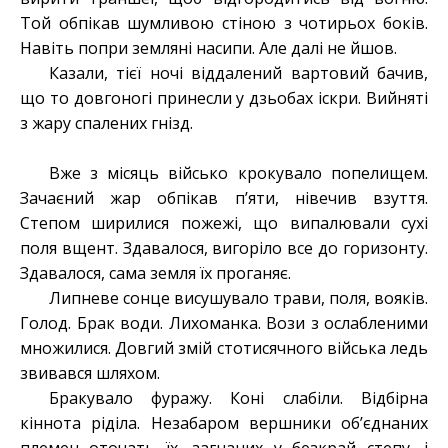
Той обпікав шумливою стіною з чотирьох боків.
Навіть попри земляні насипи. Але далі не йшов.
Казали, тієї ночі віддалений вартовий бачив,
що то довгоногі принесли у дзьобах іскри. Вийняті
з жару спалених гнізд.
Вже з місяць військо крокувало попелищем.
Зачаєний жар обпікав п’яти, нівечив взуття.
Степом ширилися пожежі, що випалювали сухі
поля вщент. Здавалося, вигоріло все до горизонту.
Здавалося, сама земля їх проганяє.
Липневе сонце висушувало трави, поля, вояків.
Голод. Брак води. Лихоманка. Вози з ослабленими
множилися. Довгий змій стотисячного війська ледь
звивався шляхом.
Бракувало фуражу. Коні слабіли. Відбірна
кіннота ріділа. Незабаром вершники об’єднаних