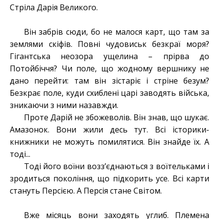
Стріла Дарія Великого.
Він забрів сюди, бо не малося карт, що там за
землями скіфів. Повні чудовиськ безкраї моря?
Гігантська неозора ущелина – прірва до
Потойбіччя? Чи поле, що жодному вершнику не
дано перейти: там він зістаріє і стріне безум?
Безкрає поле, куди схиблені царі заводять війська,
зникаючи з ними назавжди.
Проте Дарій не збожеволів. Він знав, що шукає.
Амазонок. Вони жили десь тут. Всі історики-
книжники не можуть помилятися. Він знайде їх. А
тоді...
Тоді його воїни возз’єднаються з воїтельками і
зродиться покоління, що підкорить усе. Всі карти
стануть Персією. А Персія стане Світом.
Вже місяць вони заходять углиб. Племена