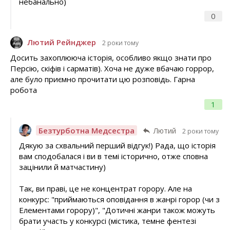
небанально)
0
Лютий Рейнджер
2 роки тому
Досить захоплююча історія, особливо якщо знати про
Персію, скіфів і сарматів). Хоча не дуже вбачаю горрор,
але було приємно прочитати цю розповідь. Гарна
робота
1
Безтурботна Медсестра
Лютий
2 роки тому
Дякую за схвальний перший відгук!) Рада, що історія
вам сподобалася і ви в темі історично, отже сповна
зацінили й матчастину)
Так, ви праві, це не концентрат горору. Але на
конкурс: "приймаються оповідання в жанрі горор (чи з
Елементами горору)", "Дотичні жанри також можуть
брати участь у конкурсі (містика, темне фентезі