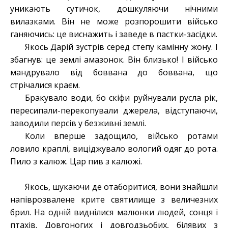
уникають сутичок, дошкуляючи нічними
вилазками. Він не може розпорошити військо
ганяючись: це виснажить і заведе в пастки-засідки.
Якось Дарій зустрів серед степу камінну жону. І
збагнув: це землі амазонок. Він близько! І військо
мандрувало від боввана до боввана, що
стрічалися краєм.
Бракувало води, бо скіфи руйнували русла рік,
пересипали-перекопували джерела, відступаючи,
заводили персів у безживні землі.
Коли вперше задощило, військо ротами
ловило краплі, виціджувало вологий одяг до рота.
Пило з калюж. Цар пив з калюжі.
Якось, шукаючи де отаборитися, вони знайшли
напіврозвалене крите святилище з величезних
брил. На одній виднілися малюнки людей, сонця і
птахів. Довгоногих і довгодзьобих, білявих з