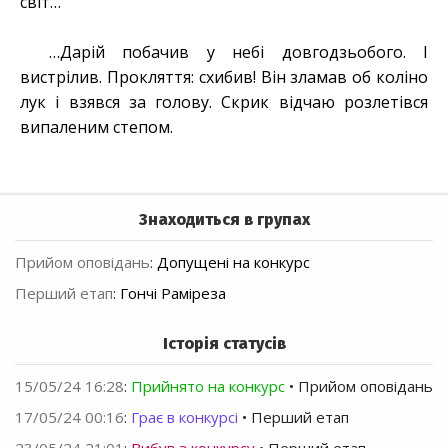
світ…
…Дарій побачив у небі довгодзьобого. І
вистрілив. Прокляття: схибив! Він зламав об коліно
лук і взявся за голову. Скрик відчаю розлетівся
випаленим степом.
Знаходиться в групах
Прийом оповідань
:
Допущені на конкурс
Перший етап
:
Гончі Раміреза
Історія статусів
15/05/24 16:28
:
Прийнято на конкурс
• Прийом оповідань
17/05/24 00:16
:
Грає в конкурсі
• Перший етап