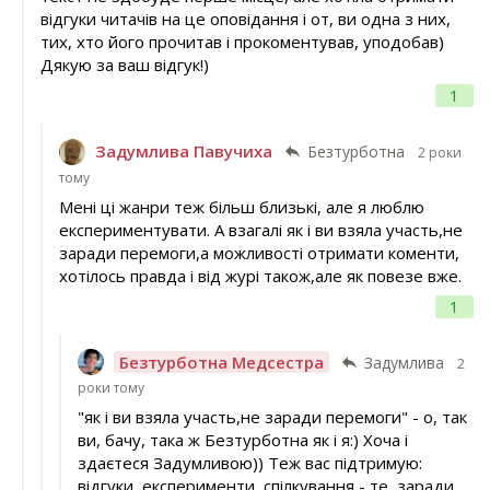
відгуки читачів на це оповідання і от, ви одна з них,
тих, хто його прочитав і прокоментував, уподобав)
Дякую за ваш відгук!)
1
Задумлива Павучиха
Безтурботна
2 роки
тому
Мені ці жанри теж більш близькі, але я люблю
експериментувати. А взагалі як і ви взяла участь,не
заради перемоги,а можливості отримати коменти,
хотілось правда і від журі також,але як повезе вже.
1
Безтурботна Медсестра
Задумлива
2
роки тому
"як і ви взяла участь,не заради перемоги" - о, так
ви, бачу, така ж Безтурботна як і я:) Хоча і
здаєтеся Задумливою)) Теж вас підтримую:
відгуки, експерименти, спілкування - те, заради