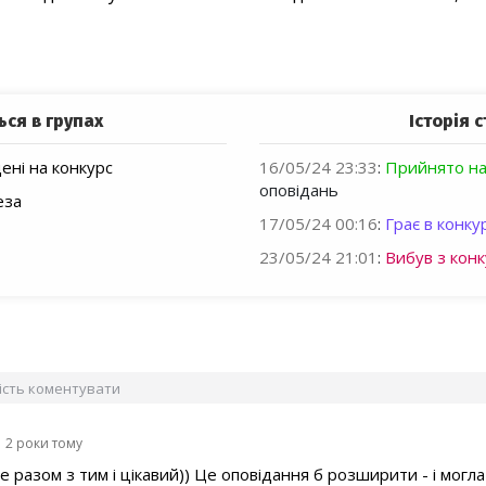
ься в групах
Історія с
ні на конкурс
16/05/24 23:33
:
Прийнято на
оповідань
еза
17/05/24 00:16
:
Грає в конкур
23/05/24 21:01
:
Вибув з конк
вість коментувати
2 роки тому
 разом з тим і цікавий)) Це оповідання б розширити - і могл