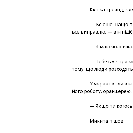
Кілька троянд, з 
— Ксюню, нащо ти
все виправлю, — він підіб
— Я маю чоловіка
— Тебе вже три мі
тому, що люди розходятьс
У червні, коли він
його роботу, оранжерею. С
— Якщо ти когось 
Микита пішов.