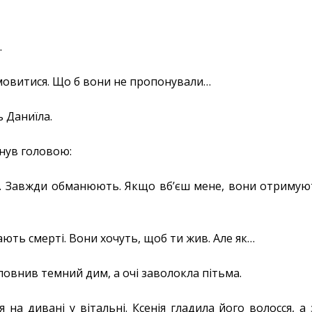
.
овитися. Що б вони не пропонували…
 Даниїла.
тнув головою:
 Завжди обманюють. Якщо вбʼєш мене, вони отримують
ають смерті. Вони хочуть, щоб ти жив. Але як…
овнив темний дим, а очі заволокла пітьма.
 на дивані у вітальні. Ксенія гладила його волосся, а