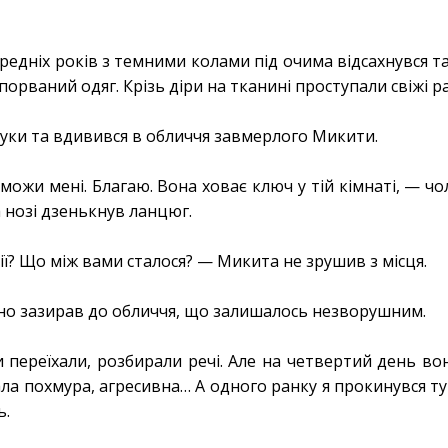
редніх років з темними колами під очима відсахнувся т
порваний одяг. Крізь діри на тканині проступали свіжі р
руки та вдивився в обличчя завмерлого Микити.
ожи мені. Благаю. Вона ховає ключ у тій кімнаті, — чо
а нозі дзенькнув ланцюг.
ії? Що між вами сталося? — Микита не зрушив з місця.
но зазирав до обличчя, що залишалось незворушним.
переїхали, розбирали речі. Але на четвертий день вон
тала похмура, агресивна… А одного ранку я прокинувся ту
ь.