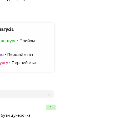
татусів
 конкурс
• Прийом
сі
• Перший етап
урсу
• Перший етап
1
а бути цукерочка