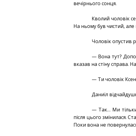
вечірнього сонця.
Кволий чоловік се
На ньому був чистий, але 
Чоловік опустив 
— Вона тут? Допом
вказав на стіну справа. Н
— Ти чоловік Ксен
Даниїл відчайдуш
— Так… Ми тільки 
після цього змінилася. С
Поки вона не повернулас