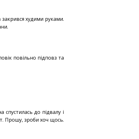
а закрився худими руками.
ани.
ловік повільно підповз та
а спустилась до підвалу і
т. Прошу, зроби хоч щось.