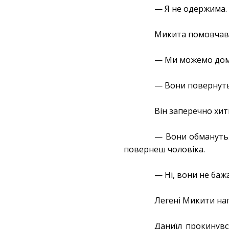
— Я не одержима.
Микита помовчав
— Ми можемо дом
— Вони повернуть
Він заперечно хи
— Вони обмануть.
повернеш чоловіка.
— Ні, вони не баж
Легені Микити нап
Даниїл прокинувся