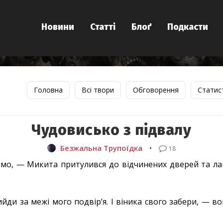
Новини
Статті
Блоґ
Подкасти
Головна
Всі твори
Обговорення
Статис
Чудовисько з підвалу
Безжальна Трупоїдка
•
18
імо, — Микита притулився до відчинених дверей та ла
Вийди за межі мого подвірʼя. І віника свого забери, — в