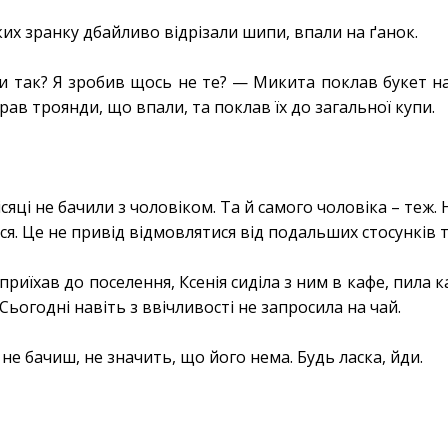
яких зранку дбайливо відрізали шипи, впали на ґанок.
 так? Я зробив щось не те? — Микита поклав букет на 
рав троянди, що впали, та поклав їх до загальної купи.
.
сяці не бачили з чоловіком. Та й самого чоловіка – теж.
я. Це не привід відмовлятися від подальших стосунків 
 приїхав до поселення, Ксенія сиділа з ним в кафе, пила 
ьогодні навіть з ввічливості не запросила на чай.
не бачиш, не значить, що його нема. Будь ласка, йди.