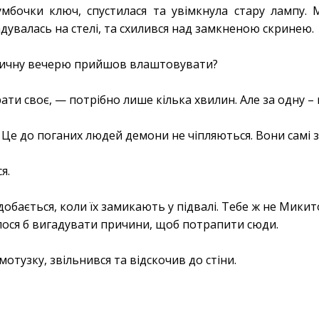
умбочки ключ, спустилася та увімкнула стару лампу.
дувалась на стелі, та схилився над замкненою скринею.
тичну вечерю прийшов влаштовувати?
ти своє, — потрібно лише кілька хвилин. Але за одну –
Це до поганих людей демони не чіпляються. Вони самі з
я.
бається, коли їх замикають у підвалі. Тебе ж не Мики
елося б вигадувати причини, щоб потрапити сюди.
мотузку, звільнився та відскочив до стіни.