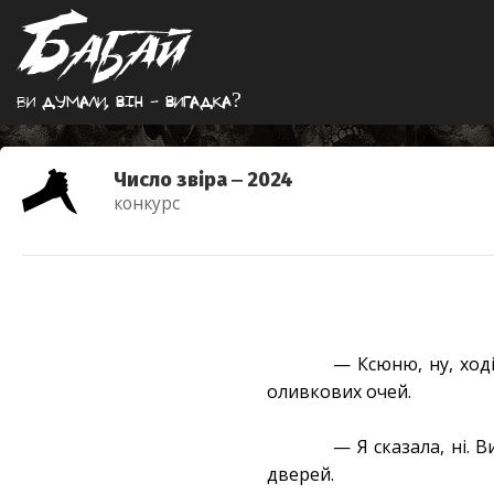
Ви думали, вiн - вигадка?
Число звіра ‒ 2024
конкурс
— Ксюню, ну, ход
оливкових очей.
— Я сказала, ні. 
дверей.