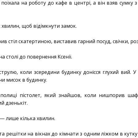
 поїхала на роботу до кафе в центрі, а він взяв сумку з
 хвилин, щоб відімкнути замок.
крив стіл скатертиною, виставив гарний посуд, свічки, ро
на столі до повернення Ксенії.
трулю, коли зсередини будинку донісся глухий вий. У 
чи мисок в будинку.
 полиці пістолет, який знайшов, коли нишпорив шаф
й дзенькіт.
— лише кілька хвилин.
 та решітки на вікнах до кімнати з одним ліжком в кутк