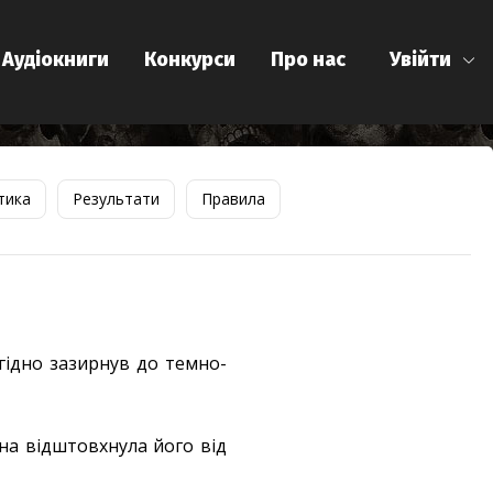
Аудіокниги
Конкурси
Про нас
Увійти
тика
Результати
Правила
гідно зазирнув до темно-
она відштовхнула його від