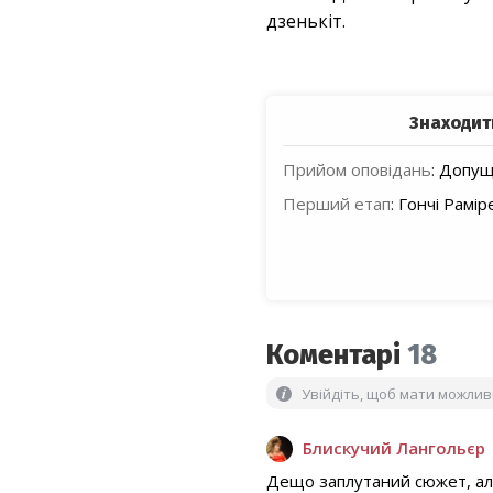
дзенькіт.
Знаходит
Прийом оповідань
:
Допуще
Перший етап
:
Гончі Рамір
Коментарі
18
Увійдіть, щоб мати можли
Блискучий Лангольєр
Дещо заплутаний сюжет, але