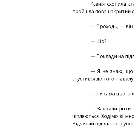
Ксенія схопила с
пройшла повз накритий ст
— Проходь, — він 
— Що?
— Поклади на під
— Я не знаю, що в
спустився до того підвалу
— Ти сама цього х
— Закрили роти. 
чіпляються. Ходімо зі м
Відчиняй підвал та спуск