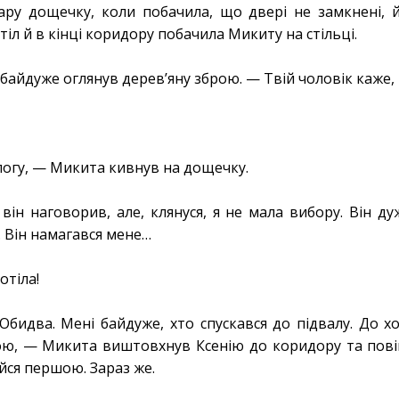
тару дощечку, коли побачила, що двері не замкнені, 
іл й в кінці коридору побачила Микиту на стільці.
байдуже оглянув деревʼяну зброю. — Твій чоловік каже,
логу, — Микита кивнув на дощечку.
ін наговорив, але, клянуся, я не мала вибору. Він дуж
. Він намагався мене…
отіла!
Обидва. Мені байдуже, хто спускався до підвалу. До
ною, — Микита виштовхнув Ксенію до коридору та пов
айся першою. Зараз же.