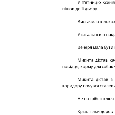
У пʼятницю Ксенія
пішов до її двору.
Вистачило кількох
У вітальні він на
Вечеря мала бути 
Микита дістав кас
повідця, корму для собак 
Микита дістав з
коридору почувся сталеви
Не потрібен ключ 
Крізь гілки дерев