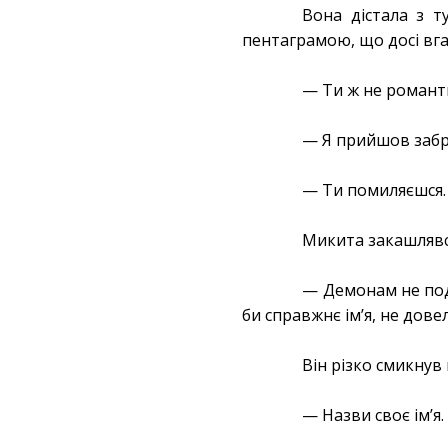
Вона дістала з т
пентаграмою, що досі вга
— Ти ж не роман
— Я прийшов забра
— Ти помиляєшся. 
Микита закашлявс
— Демонам не подо
би справжнє імʼя, не дов
Він різко смикнув 
— Назви своє імʼя.